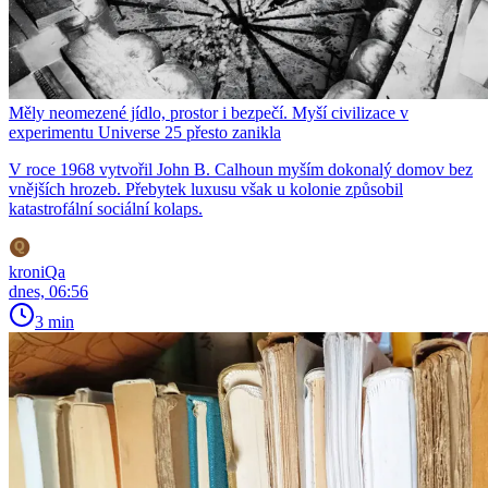
Měly neomezené jídlo, prostor i bezpečí. Myší civilizace v
experimentu Universe 25 přesto zanikla
V roce 1968 vytvořil John B. Calhoun myším dokonalý domov bez
vnějších hrozeb. Přebytek luxusu však u kolonie způsobil
katastrofální sociální kolaps.
kroniQa
dnes, 06:56
3 min