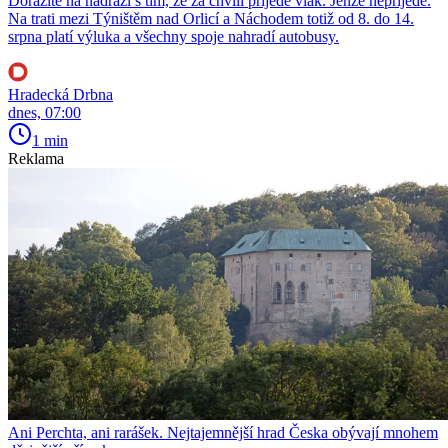
Dorazíte na nádraží s tím, že za chvíli přijede vlak. Jenže nepřijede.
Na trati mezi Týništěm nad Orlicí a Náchodem totiž od 8. do 14.
srpna platí výluka a všechny spoje nahradí autobusy.
Hradecká Drbna
dnes, 07:00
1 min
Reklama
Ani Perchta, ani rarášek. Nejtajemnější hrad Česka obývají mnohem