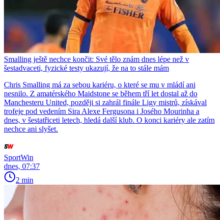
Smalling ještě nechce končit: Své tělo znám dnes lépe než v
šestadvaceti, fyzické testy ukazují, že na to stále mám
Chris Smalling má za sebou kariéru, o které se mu v mládí ani
nesnilo. Z amatérského Maidstone se během tří let dostal až do
Manchesteru United, později si zahrál finále Ligy mistrů, získával
trofeje pod vedením Sira Alexe Fergusona i Josého Mourinha a
dnes, v šestatřiceti letech, hledá další klub. O konci kariéry ale zatím
nechce ani slyšet.
SportWin
dnes, 07:37
2 min