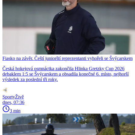
Fiasko na závěr. Čeští juniorští reprezentanti vyhořeli se Švýcarskem
Česká hokejová osmnáctka zakončila Hlinka Gretzky Cup 2026
debaklem 1:5 se Švýcarskem a obsadila konečné 6. místo, nejhorší
výsledek za poslední tři roky.
SportyŽivě
dnes, 07:36
3 min