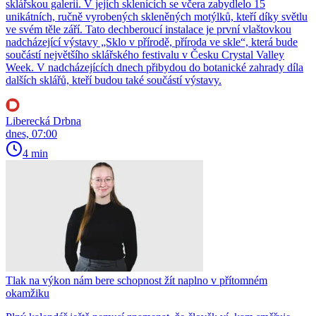
sklářskou galerii. V jejích sklenících se včera zabydlelo 15
unikátních, ručně vyrobených skleněných motýlků, kteří díky světlu
ve svém těle září. Tato dechberoucí instalace je první vlaštovkou
nadcházející výstavy „Sklo v přírodě, příroda ve skle“, která bude
součástí největšího sklářského festivalu v Česku Crystal Valley
Week. V nadcházejících dnech přibydou do botanické zahrady díla
dalších sklářů, kteří budou také součástí výstavy.
Liberecká Drbna
dnes, 07:00
4 min
Tlak na výkon nám bere schopnost žít naplno v přítomném
okamžiku