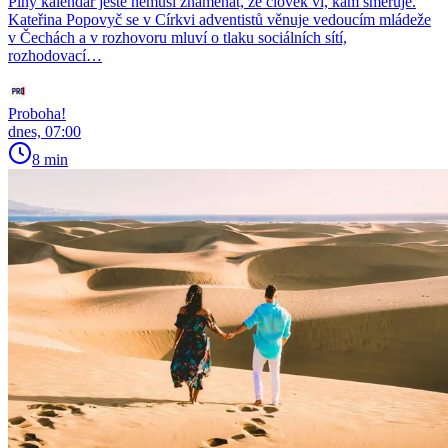
Plný kalendář ještě nemusí znamenat, že člověk ví, kam směřuje.
Kateřina Popovyč se v Církvi adventistů věnuje vedoucím mládeže
v Čechách a v rozhovoru mluví o tlaku sociálních sítí,
rozhodovací…
Proboha!
dnes, 07:00
8 min