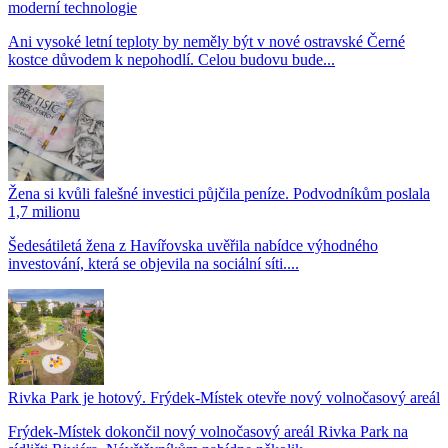
moderní technologie
Ani vysoké letní teploty by neměly být v nové ostravské Černé
kostce důvodem k nepohodlí. Celou budovu bude...
Žena si kvůli falešné investici půjčila peníze. Podvodníkům poslala
1,7 milionu
Šedesátiletá žena z Havířovska uvěřila nabídce výhodného
investování, která se objevila na sociální síti....
Rivka Park je hotový. Frýdek-Místek otevře nový volnočasový areál
Frýdek-Místek dokončil nový volnočasový areál Rivka Park na