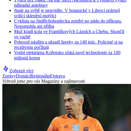
náhradní autobusy
Jinde na světě je neuvidíte. V botanické v Liberci poletují
svítící sklenění motýlci
Cyklista na Jindřichohradecku zemřel po pádu do příkopu.
Nepomohla ani přilba
Muž kradl kola ve Františkových Lázních a Chebu. Skončil
ve vazbě
Pohrozil násilím a ukradl šperky za 140 tisíc. Policisté si na
recidivistu počíhali
Vodní elektrárna Kořensko získá nové technologie za 100
milionů korun
Zobrazit více
Zprávy
Domácí
Regionální
Ostrava
Vybrali jsme pro vás
Magazíny a zajímavosti