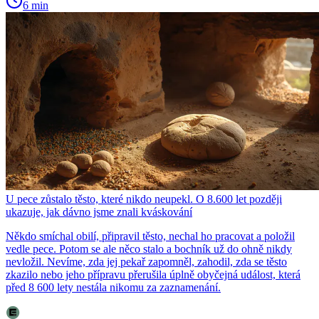
6 min
U pece zůstalo těsto, které nikdo neupekl. O 8.600 let později
ukazuje, jak dávno jsme znali kváskování
Někdo smíchal obilí, připravil těsto, nechal ho pracovat a položil
vedle pece. Potom se ale něco stalo a bochník už do ohně nikdy
nevložil. Nevíme, zda jej pekař zapomněl, zahodil, zda se těsto
zkazilo nebo jeho přípravu přerušila úplně obyčejná událost, která
před 8 600 lety nestála nikomu za zaznamenání.