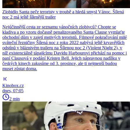
Zlobidlo Santa peče teroristy v troubě a hledá smysl Vánoc. Šílená
noc 2 má ještě šílenější trailer
Nejúčinnější cesta ze seznamu vánočních zlobivců? Chopte se
kladiva a po vzoru dočasně penalizovaného Santa Clause vymlaťte
obchodní dům v zajetí mstivých teroristů. Filmové pokračování milé
sváteční řezničiny Šílená noc z roku 2022 nabývá ještě krvavějších
odstínů v bláznivém traileru na Šílenou noc 2 (Violent Night 2), v
níž existenciálně tápajícímu Davidu Harbourovi přichází na pomoc i
paní Clausová v podání Kristen Bell. Jejich nápravnou nadílku v
českých kinech zakusíme od 3. prosince, ale ti nejmenší budou
muset zůstat doma.
Kinobox.cz
dnes, 07:05
2 min