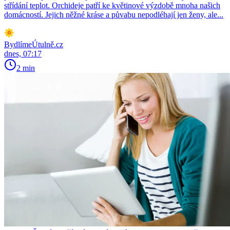
střídání teplot. Orchideje patří ke květinové výzdobě mnoha našich
domácností. Jejich něžné kráse a půvabu nepodléhají jen ženy, ale...
BydlímeÚtulně.cz
dnes, 07:17
2 min