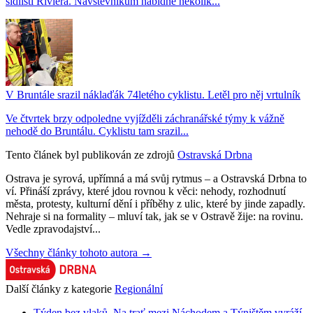
sídlišti Riviéra. Návštěvníkům nabídne několik...
V Bruntále srazil náklaďák 74letého cyklistu. Letěl pro něj vrtulník
Ve čtvrtek brzy odpoledne vyjížděli záchranářské týmy k vážně
nehodě do Bruntálu. Cyklistu tam srazil...
Tento článek byl publikován ze zdrojů
Ostravská Drbna
Ostrava je syrová, upřímná a má svůj rytmus – a Ostravská Drbna to
ví. Přináší zprávy, které jdou rovnou k věci: nehody, rozhodnutí
města, protesty, kulturní dění i příběhy z ulic, které by jinde zapadly.
Nehraje si na formality – mluví tak, jak se v Ostravě žije: na rovinu.
Vedle zpravodajství...
Všechny články tohoto autora →
Další články z kategorie
Regionální
Týden bez vlaků. Na trať mezi Náchodem a Týništěm vyráží