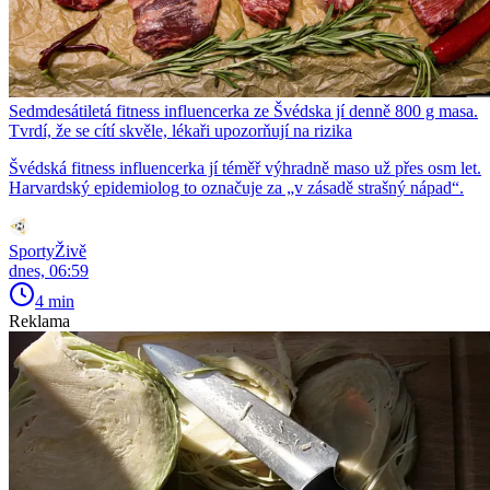
Sedmdesátiletá fitness influencerka ze Švédska jí denně 800 g masa.
Tvrdí, že se cítí skvěle, lékaři upozorňují na rizika
Švédská fitness influencerka jí téměř výhradně maso už přes osm let.
Harvardský epidemiolog to označuje za „v zásadě strašný nápad“.
SportyŽivě
dnes, 06:59
4 min
Reklama