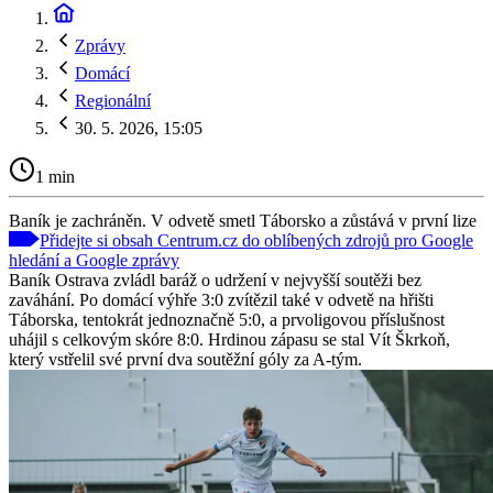
Zprávy
Domácí
Regionální
30. 5. 2026, 15:05
1 min
Baník je zachráněn. V odvetě smetl Táborsko a zůstává v první lize
Přidejte si obsah Centrum.cz do oblíbených zdrojů pro Google
hledání a Google zprávy
Baník Ostrava zvládl baráž o udržení v nejvyšší soutěži bez
zaváhání. Po domácí výhře 3:0 zvítězil také v odvetě na hřišti
Táborska, tentokrát jednoznačně 5:0, a prvoligovou příslušnost
uhájil s celkovým skóre 8:0. Hrdinou zápasu se stal Vít Škrkoň,
který vstřelil své první dva soutěžní góly za A-tým.