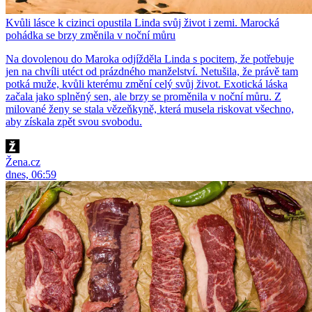
Kvůli lásce k cizinci opustila Linda svůj život i zemi. Marocká
pohádka se brzy změnila v noční můru
Na dovolenou do Maroka odjížděla Linda s pocitem, že potřebuje
jen na chvíli utéct od prázdného manželství. Netušila, že právě tam
potká muže, kvůli kterému změní celý svůj život. Exotická láska
začala jako splněný sen, ale brzy se proměnila v noční můru. Z
milované ženy se stala vězeňkyně, která musela riskovat všechno,
aby získala zpět svou svobodu.
Žena.cz
dnes, 06:59