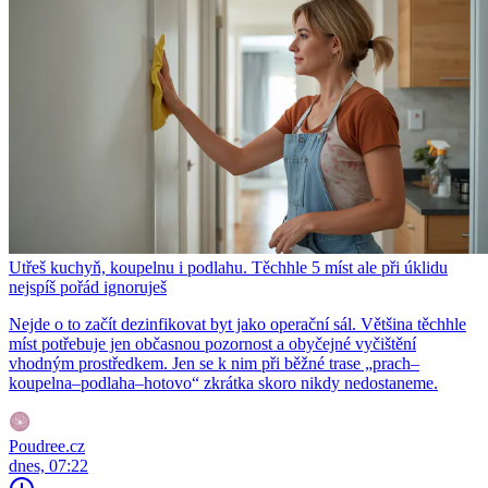
Utřeš kuchyň, koupelnu i podlahu. Těchhle 5 míst ale při úklidu
nejspíš pořád ignoruješ
Nejde o to začít dezinfikovat byt jako operační sál. Většina těchhle
míst potřebuje jen občasnou pozornost a obyčejné vyčištění
vhodným prostředkem. Jen se k nim při běžné trase „prach–
koupelna–podlaha–hotovo“ zkrátka skoro nikdy nedostaneme.
Poudree.cz
dnes, 07:22