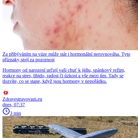
Za přibýváním na váze může stát i hormonální nerovnováha. Tyto
příznaky stojí za pozornost
Hormony od narození určují vaši chuť k jídlu, spánkový režim,
reakce na stres, libido, radost či úzkost a vše mezi tím. Tady se
dozvíte, co se stane, když jsou hormony v nepořádku.
Zdravestravovani.eu
dnes, 07:37
3 min