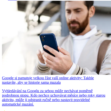
Google si pamatuje velkou část vaší online aktivity: Takhle
nastavíte, aby se historie sama mazala
Vyhledávání na Googlu za sebou může nechávat poměrně
podrobnou stopu. Kdo nechce uchovávat měsíce nebo roky starou
aktivitu, může ji odstranit ručně nebo nastavit pravidelné
automatické mazání.