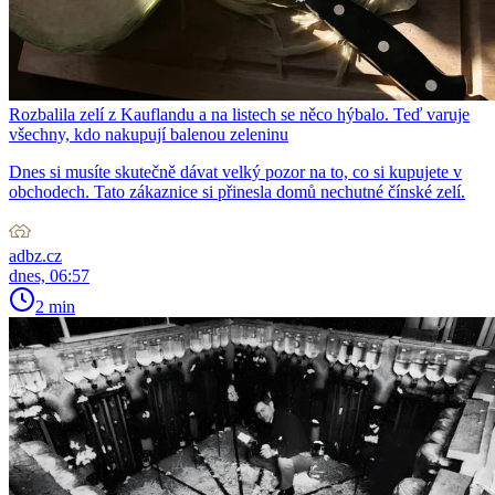
Rozbalila zelí z Kauflandu a na listech se něco hýbalo. Teď varuje
všechny, kdo nakupují balenou zeleninu
Dnes si musíte skutečně dávat velký pozor na to, co si kupujete v
obchodech. Tato zákaznice si přinesla domů nechutné čínské zelí.
adbz.cz
dnes, 06:57
2 min