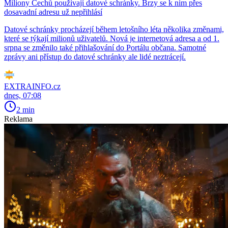
Miliony Čechů používají datové schránky. Brzy se k nim přes
dosavadní adresu už nepřihlásí
Datové schránky procházejí během letošního léta několika změnami,
které se týkají milionů uživatelů. Nová je internetová adresa a od 1.
srpna se změnilo také přihlašování do Portálu občana. Samotné
zprávy ani přístup do datové schránky ale lidé neztrácejí.
EXTRAINFO.cz
dnes, 07:08
2 min
Reklama