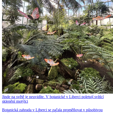
Jinde na světě je neuvidíte. V botanické v Liberci poletují svítící
sklenění motýlci
Botanická zahrada v Liberci se začala proměňovat v působivou