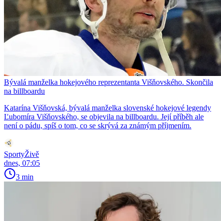
Bývalá manželka hokejového reprezentanta Višňovského. Skončila
na billboardu
Katarína Višňovská, bývalá manželka slovenské hokejové legendy
Ľubomíra Višňovského, se objevila na billboardu. Její příběh ale
není o pádu, spíš o tom, co se skrývá za známým příjmením.
SportyŽivě
dnes, 07:05
3 min