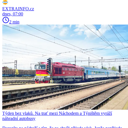
EXTRAINFO.cz
dnes, 07:00
2 min
Týden bez vlaků. Na trať mezi Náchodem a Týništěm vyráží
náhradní autobusy