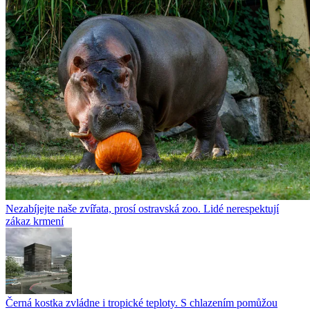
Nezabíjejte naše zvířata, prosí ostravská zoo. Lidé nerespektují
zákaz krmení
Černá kostka zvládne i tropické teploty. S chlazením pomůžou