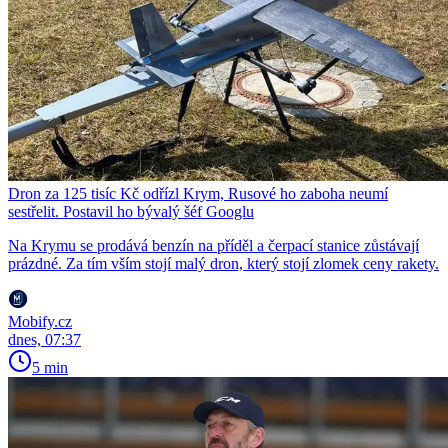
Dron za 125 tisíc Kč odřízl Krym, Rusové ho zaboha neumí
sestřelit. Postavil ho bývalý šéf Googlu
Na Krymu se prodává benzín na příděl a čerpací stanice zůstávají
prázdné. Za tím vším stojí malý dron, který stojí zlomek ceny rakety.
Mobify.cz
dnes, 07:37
5 min