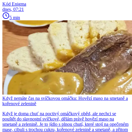
Kód Enigma
dnes, 07:21
5 min
Když nemáte čas na svíčkovou omáčku: Hovězí maso na smetaně a
kořenové zelenině
Když je doma chuť na poctivý omáčkový oběd, ale nechci se
pouštět do slavnostní svíčkové, dělám právě hovězí maso na
smetaně a zelenině. Je to jídlo s plnou chutí, které stojí na opečeném
mase, cibuli s trochou cukru, kořenové zelenině a smetaně, a přitom