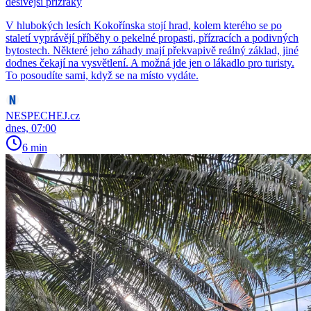
děsivější přízraky
V hlubokých lesích Kokořínska stojí hrad, kolem kterého se po
staletí vyprávějí příběhy o pekelné propasti, přízracích a podivných
bytostech. Některé jeho záhady mají překvapivě reálný základ, jiné
dodnes čekají na vysvětlení. A možná jde jen o lákadlo pro turisty.
To posoudíte sami, když se na místo vydáte.
NESPECHEJ.cz
dnes, 07:00
6 min