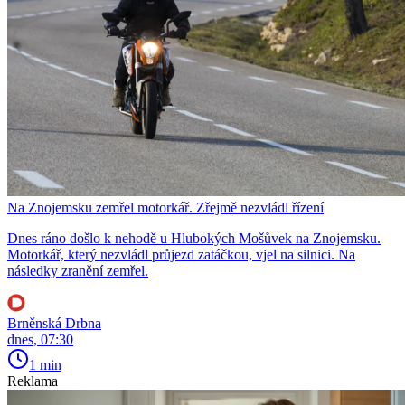
Na Znojemsku zemřel motorkář. Zřejmě nezvládl řízení
Dnes ráno došlo k nehodě u Hlubokých Mošůvek na Znojemsku.
Motorkář, který nezvládl průjezd zatáčkou, vjel na silnici. Na
následky zranění zemřel.
Brněnská Drbna
dnes, 07:30
1 min
Reklama