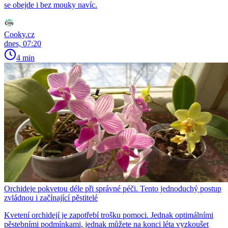
se obejde i bez mouky navíc.
Cooky.cz
dnes, 07:20
4 min
Orchideje pokvetou déle při správné péči. Tento jednoduchý postup
zvládnou i začínající pěstitelé
Kvetení orchidejí je zapotřebí trošku pomoci. Jednak optimálními
pěstebními podmínkami, jednak můžete na konci léta vyzkoušet