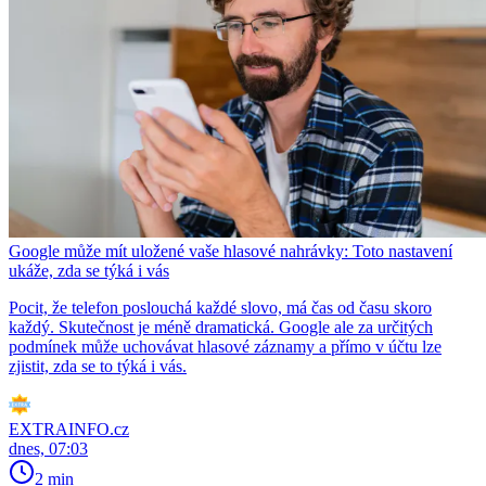
Google může mít uložené vaše hlasové nahrávky: Toto nastavení
ukáže, zda se týká i vás
Pocit, že telefon poslouchá každé slovo, má čas od času skoro
každý. Skutečnost je méně dramatická. Google ale za určitých
podmínek může uchovávat hlasové záznamy a přímo v účtu lze
zjistit, zda se to týká i vás.
EXTRAINFO.cz
dnes, 07:03
2 min