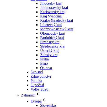
Jihočeský kraj
Jihomoravský kraj
Karlovarský kraj
Kraj Vysočina
Králověhradecký kraj
Liberecký kraj
Moravskoslezský kraj
Olomoucký kraj
Pardubický kraj
Plzeňský kraj
Středočeský kraj
Ústecký kraj
Zlínský kraj
Praha
Brno
Ostrava
Školství
Zdravotnictví
Politika
O počasí
Volby 2026
Zahraničí
Evropa
Slovensko