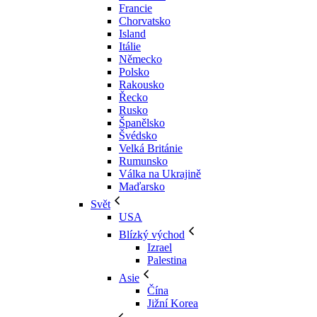
Francie
Chorvatsko
Island
Itálie
Německo
Polsko
Rakousko
Řecko
Rusko
Španělsko
Švédsko
Velká Británie
Rumunsko
Válka na Ukrajině
Maďarsko
Svět
USA
Blízký východ
Izrael
Palestina
Asie
Čína
Jižní Korea