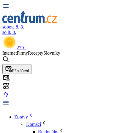
sobota 8. 8.
so 8. 8.
27°C
Internet
Firmy
Recepty
Slovníky
Přihlášení
Zprávy
Domácí
Regionální