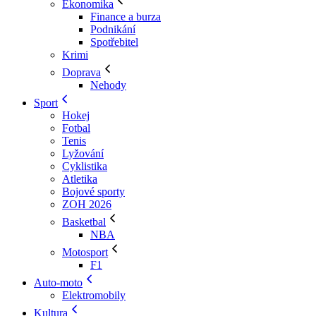
Ekonomika
Finance a burza
Podnikání
Spotřebitel
Krimi
Doprava
Nehody
Sport
Hokej
Fotbal
Tenis
Lyžování
Cyklistika
Atletika
Bojové sporty
ZOH 2026
Basketbal
NBA
Motosport
F1
Auto-moto
Elektromobily
Kultura