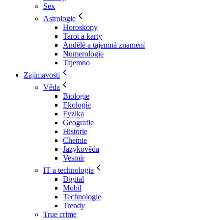
Sex
Astrologie
Horoskopy
Tarot a karty
Andělé a tajemná znamení
Numerologie
Tajemno
Zajímavosti
Věda
Biologie
Ekologie
Fyzika
Geografie
Historie
Chemie
Jazykověda
Vesmír
IT a technologie
Digital
Mobil
Technologie
Trendy
True crime