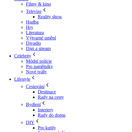
Filmy & kino
Televize
Reality show
Hudba
Hry
Literatura
Výtvarné umění
Divadlo
Digi a stream
Celebrity
Módní policie
Pro pamětníky
Nové tváře
Lifestyle
Cestování
Destinace
Rady na cesty
Bydlení
Interiery
Rady do domu
DIY
Pro kutily