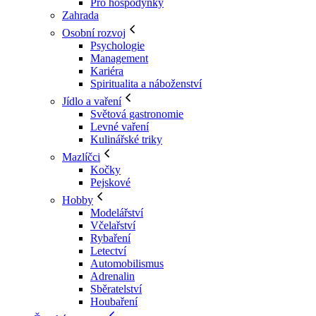
Pro hospodyňky
Zahrada
Osobní rozvoj
Psychologie
Management
Kariéra
Spiritualita a náboženství
Jídlo a vaření
Světová gastronomie
Levné vaření
Kulinářské triky
Mazlíčci
Kočky
Pejskové
Hobby
Modelářství
Včelařství
Rybaření
Letectví
Automobilismus
Adrenalin
Sběratelství
Houbaření