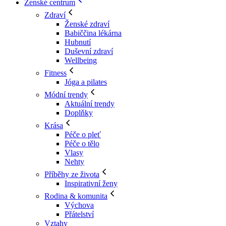
Ženské centrum
Zdraví
Ženské zdraví
Babiččina lékárna
Hubnutí
Duševní zdraví
Wellbeing
Fitness
Jóga a pilates
Módní trendy
Aktuální trendy
Doplňky
Krása
Péče o pleť
Péče o tělo
Vlasy
Nehty
Příběhy ze života
Inspirativní ženy
Rodina & komunita
Výchova
Přátelství
Vztahy