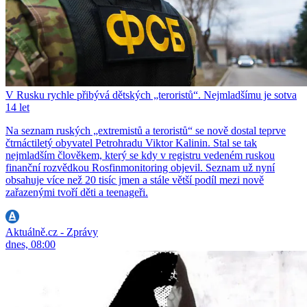
V Rusku rychle přibývá dětských „teroristů“. Nejmladšímu je sotva
14 let
Na seznam ruských „extremistů a teroristů“ se nově dostal teprve
čtrnáctiletý obyvatel Petrohradu Viktor Kalinin. Stal se tak
nejmladším člověkem, který se kdy v registru vedeném ruskou
finanční rozvědkou Rosfinmonitoring objevil. Seznam už nyní
obsahuje více než 20 tisíc jmen a stále větší podíl mezi nově
zařazenými tvoří děti a teenageři.
Aktuálně.cz - Zprávy
dnes, 08:00