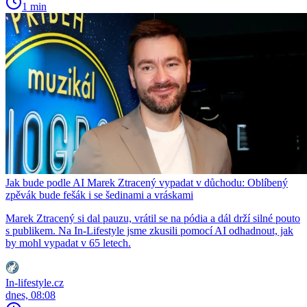
1 min
Jak bude podle AI Marek Ztracený vypadat v důchodu: Oblíbený
zpěvák bude fešák i se šedinami a vráskami
Marek Ztracený si dal pauzu, vrátil se na pódia a dál drží silné pouto
s publikem. Na In-Lifestyle jsme zkusili pomocí AI odhadnout, jak
by mohl vypadat v 65 letech.
In-lifestyle.cz
dnes, 08:08