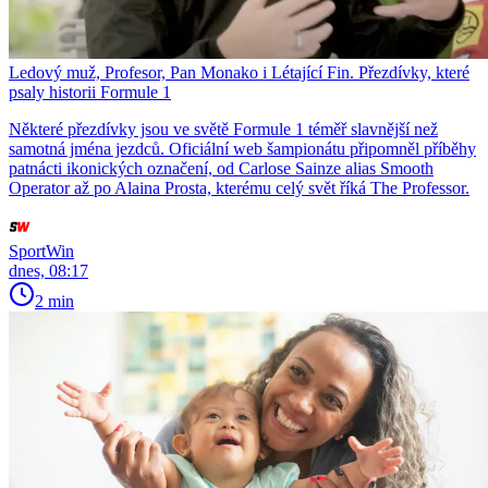
Ledový muž, Profesor, Pan Monako i Létající Fin. Přezdívky, které
psaly historii Formule 1
Některé přezdívky jsou ve světě Formule 1 téměř slavnější než
samotná jména jezdců. Oficiální web šampionátu připomněl příběhy
patnácti ikonických označení, od Carlose Sainze alias Smooth
Operator až po Alaina Prosta, kterému celý svět říká The Professor.
SportWin
dnes, 08:17
2 min