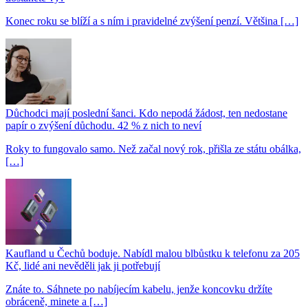
Konec roku se blíží a s ním i pravidelné zvýšení penzí. Většina […]
Důchodci mají poslední šanci. Kdo nepodá žádost, ten nedostane
papír o zvýšení důchodu. 42 % z nich to neví
Roky to fungovalo samo. Než začal nový rok, přišla ze státu obálka,
[…]
Kaufland u Čechů boduje. Nabídl malou blbůstku k telefonu za 205
Kč, lidé ani nevěděli jak ji potřebují
Znáte to. Sáhnete po nabíjecím kabelu, jenže koncovku držíte
obráceně, minete a […]