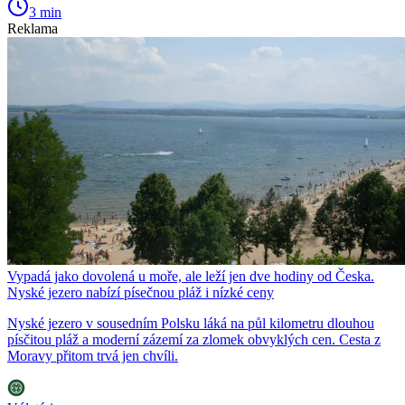
3 min
Reklama
Vypadá jako dovolená u moře, ale leží jen dve hodiny od Česka.
Nyské jezero nabízí písečnou pláž i nízké ceny
Nyské jezero v sousedním Polsku láká na půl kilometru dlouhou
písčitou pláž a moderní zázemí za zlomek obvyklých cen. Cesta z
Moravy přitom trvá jen chvíli.