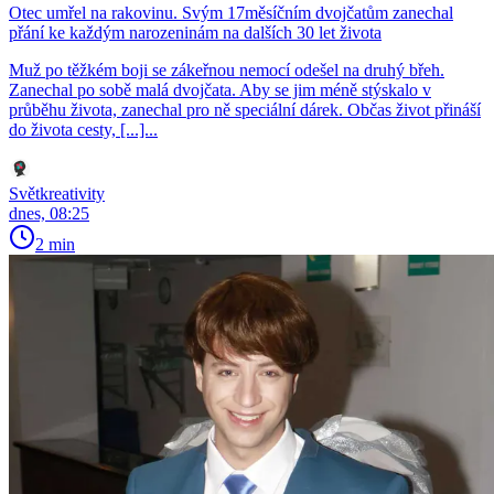
Otec umřel na rakovinu. Svým 17měsíčním dvojčatům zanechal
přání ke každým narozeninám na dalších 30 let života
Muž po těžkém boji se zákeřnou nemocí odešel na druhý břeh.
Zanechal po sobě malá dvojčata. Aby se jim méně stýskalo v
průběhu života, zanechal pro ně speciální dárek. Občas život přináší
do života cesty, [...]...
Světkreativity
dnes, 08:25
2 min