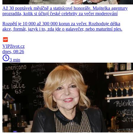
Až 30 poptávek měsíčně a statisícové honoráře. Majitelka agentury
prozradila, kolik si účtují české celebrity za večer moderování
Rozpětí je 10 000 až 300 000 korun za večer. Rozhoduje délka
akce, formát, jazyk i to, zda jde o galavečer, nebo maturitní ples.
VIPživot.cz
dnes, 08:26
3 min