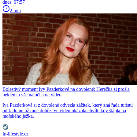
dnes, 07:57
2 min
Bolestivý moment Ivy Pazderkové na dovolené: Herečka si prošla
peklem a vše natočila na video
Iva Pazderková si z dovolené odvezla zážitek, který zná řada turistů
od Jadranu až moc dobře. Ve videu ukázala chvíli, kdy šlápla na
mořského ježka.
In-lifestyle.cz