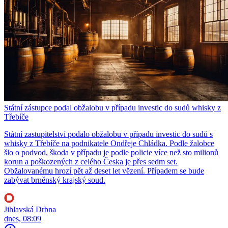
Státní zástupce podal obžalobu v případu investic do sudů whisky z
Třebíče
Státní zastupitelství podalo obžalobu v případu investic do sudů s
whisky z Třebíče na podnikatele Ondřeje Chládka. Podle žalobce
šlo o podvod, škoda v případu je podle policie více než sto milionů
korun a poškozených z celého Česka je přes sedm set.
Obžalovanému hrozí pět až deset let vězení. Případem se bude
zabývat brněnský krajský soud.
Jihlavská Drbna
dnes, 08:09