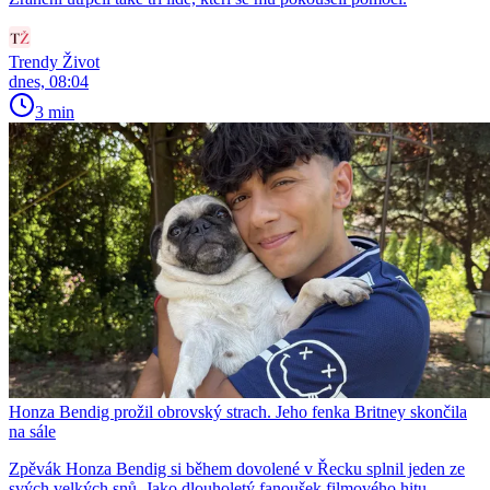
Trendy Život
dnes, 08:04
3 min
Honza Bendig prožil obrovský strach. Jeho fenka Britney skončila
na sále
Zpěvák Honza Bendig si během dovolené v Řecku splnil jeden ze
svých velkých snů. Jako dlouholetý fanoušek filmového hitu