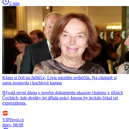
2 min
Klaus si četl na židličce, Livia mezitím zedničila. Na chalupě si
sama postavila i kachlová kamna
Bývalá první dáma v novém dokumentu ukazuje chalupu v jižních
Čechách, kde desítky let dělala práci, kterou by leckdo čekal od
exprezidenta.
VIPživot.cz
dnes, 08:08