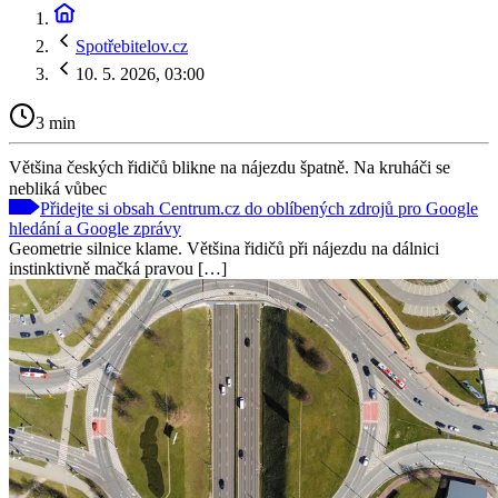
Spotřebitelov.cz
10. 5. 2026, 03:00
3 min
Většina českých řidičů blikne na nájezdu špatně. Na kruháči se
nebliká vůbec
Přidejte si obsah Centrum.cz do oblíbených zdrojů pro Google
hledání a Google zprávy
Geometrie silnice klame. Většina řidičů při nájezdu na dálnici
instinktivně mačká pravou […]