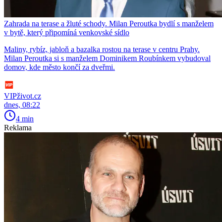
Zahrada na terase a žluté schody. Milan Peroutka bydlí s manželem
v bytě, který připomíná venkovské sídlo
Maliny, rybíz, jabloň a bazalka rostou na terase v centru Prahy.
Milan Peroutka si s manželem Dominikem Roubínkem vybudoval
domov, kde město končí za dveřmi.
VIPživot.cz
dnes, 08:22
4 min
Reklama