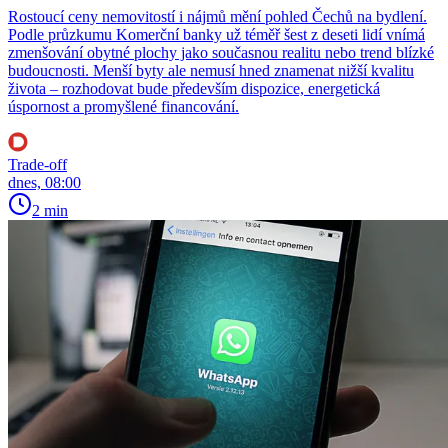
Rostoucí ceny nemovitostí i nájmů mění pohled Čechů na bydlení.
Podle průzkumu Komerční banky už téměř šest z deseti lidí vnímá
zmenšování obytné plochy jako současnou realitu nebo trend blízké
budoucnosti. Menší byty ale nemusí hned znamenat nižší kvalitu
života – rozhodovat bude především dispozice, energetická
úspornost a promyšlené financování.
Trade-off
dnes, 08:00
2 min