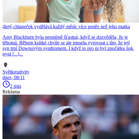
4letý chlapeček vydělává každý měsíc více peněz než jeho matka
Amy Blackburn byla nesmírně šťastná, když se dozvěděla, že je
těhotná. Během krátké chvíle se ale musela vyrovnat s tím, že její
syn trpí Downovým syndromem. I když to pro ni byl zpočátku šok,
nyní [...]...
Světkreativity
dnes, 08:11
2 min
Reklama