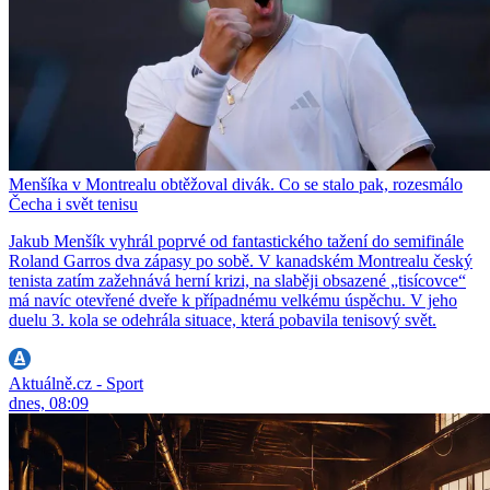
Menšíka v Montrealu obtěžoval divák. Co se stalo pak, rozesmálo
Čecha i svět tenisu
Jakub Menšík vyhrál poprvé od fantastického tažení do semifinále
Roland Garros dva zápasy po sobě. V kanadském Montrealu český
tenista zatím zažehnává herní krizi, na slaběji obsazené „tisícovce“
má navíc otevřené dveře k případnému velkému úspěchu. V jeho
duelu 3. kola se odehrála situace, která pobavila tenisový svět.
Aktuálně.cz - Sport
dnes, 08:09