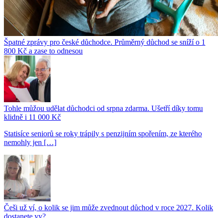
Špatné zprávy pro české důchodce. Průměrný důchod se sníží o 1
800 Kč a zase to odnesou
Tohle můžou udělat důchodci od srpna zdarma. Ušetří díky tomu
klidně i 11 000 Kč
Statisíce seniorů se roky trápily s penzijním spořením, ze kterého
nemohly jen […]
Češi už ví, o kolik se jim může zvednout důchod v roce 2027. Kolik
dostanete vy?