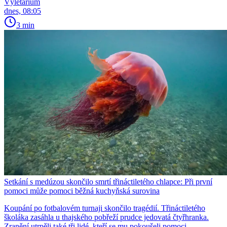
Výletárium
dnes, 08:05
3 min
Setkání s medúzou skončilo smrtí třináctiletého chlapce: Při první
pomoci může pomoci běžná kuchyňská surovina
Koupání po fotbalovém turnaji skončilo tragédií. Třináctiletého
školáka zasáhla u thajského pobřeží prudce jedovatá čtyřhranka.
Zranění utrpěli také tři lidé, kteří se mu pokoušeli pomoci.