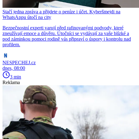
Stačí jedna zpráva a přijdete o peníze i účet. Kyberšmejdi na
WhatsAppu útočí na city
Bezpečnostní experti varují před rafinovanými podvody, které
zneužívají emoce a důvěru. Útočníci se vydávají za vaše blízké a
pod záminkou pomoci rodině vás připraví o úspory i kontrolu nad
profilem.
NESPECHEJ.cz
dnes, 08:00
3 min
Reklama