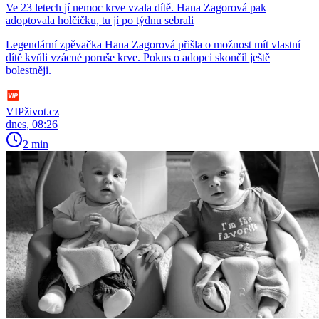
Ve 23 letech jí nemoc krve vzala dítě. Hana Zagorová pak
adoptovala holčičku, tu jí po týdnu sebrali
Legendární zpěvačka Hana Zagorová přišla o možnost mít vlastní
dítě kvůli vzácné poruše krve. Pokus o adopci skončil ještě
bolestněji.
VIPživot.cz
dnes, 08:26
2 min