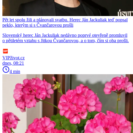
Pět let spolu žili a plánovali svatbu. Herec Ján Jackuliak teď popsal
peklo, kterým si s Čvančarovou prošli
Slovenský herec Ján Jackuliak nedávno poprvé otevřeně promluvil
o pětiletém vztahu s Jitkou Čvančarovou, a o tom, čím si oba prošli.
VIPživot.cz
dnes, 08:21
4 min