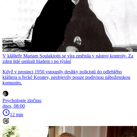
V klášteře Mariam Soulakiotis se víra změnila v nástroj kontroly. Za
zdmi lidé umírali hladem i po týrání
Když v prosinci 1950 vstoupily desítky policistů do odlehlého
kláštera u řecké Keratey, neobjevily pouze podivnou náboženskou
komunitu.
Psychologie zločinu
dnes, 08:00
12 min