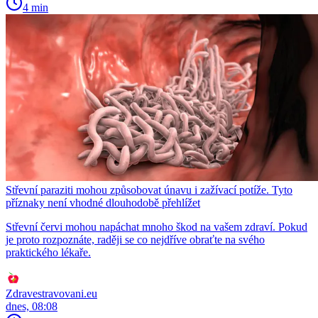
4 min
Střevní paraziti mohou způsobovat únavu i zažívací potíže. Tyto
příznaky není vhodné dlouhodobě přehlížet
Střevní červi mohou napáchat mnoho škod na vašem zdraví. Pokud
je proto rozpoznáte, raději se co nejdříve obraťte na svého
praktického lékaře.
Zdravestravovani.eu
dnes, 08:08