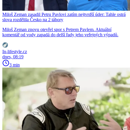
Miloš Zeman zasadil Petru Pavlovi zatím nejtvrdší úder: Tahle ostrá
slova rozdělila Česko na 2 tábory
Miloš Zeman znovu otevřel spor s Petrem Pavlem. Aktuální
komentář od vody zapadá do delší řady jeho veřejných výpadů.
In-lifestyle.cz
dnes, 08:19
3 min