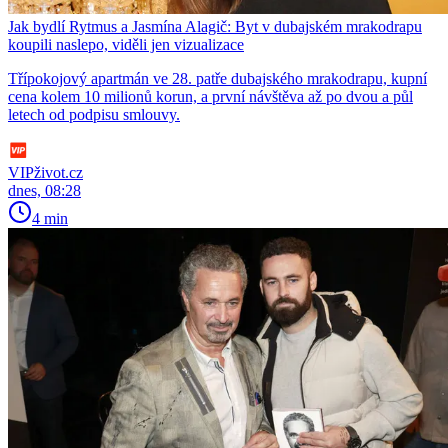
Jak bydlí Rytmus a Jasmína Alagič: Byt v dubajském mrakodrapu
koupili naslepo, viděli jen vizualizace
Třípokojový apartmán ve 28. patře dubajského mrakodrapu, kupní
cena kolem 10 milionů korun, a první návštěva až po dvou a půl
letech od podpisu smlouvy.
VIPživot.cz
dnes, 08:28
4 min