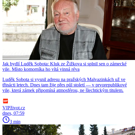
Jak bydlí Luděk Sobota: Kluk ze Žižkova si splnil sen o zámecké
vile. Místo komorníka ho vítá vinná réva
Luděk Sobota si vysnil adresu na pražských Malvazinkách už ve
třinácti letech. Dnes tam žije přes půl století — v prvorepublikové
vile, která zámek připomíná atmosférou, ne šlechtickým titulem.
VIPživot.cz
dnes, 07:59
3 min