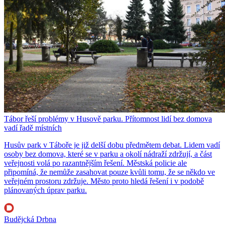
Tábor řeší problémy v Husově parku. Přítomnost lidí bez domova
vadí řadě místních
Husův park v Táboře je již delší dobu předmětem debat. Lidem vadí
osoby bez domova, které se v parku a okolí nádraží zdržují, a část
veřejnosti volá po razantnějším řešení. Městská policie ale
připomíná, že nemůže zasahovat pouze kvůli tomu, že se někdo ve
veřejném prostoru zdržuje. Město proto hledá řešení i v podobě
plánovaných úprav parku.
Budějcká Drbna