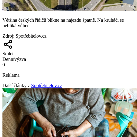
Většina českých řidičů blikne na nájezdu špatně. Na kruháči se
nebliká vůbec
Zdroj
:
Spotřebitelov.cz
Sdílet
Denní
výzva
0
Reklama
Další články z
Spotřebitelov.cz