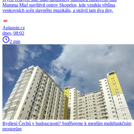
Mamma Mia! navštívil ostrov Skopelos, kde vznikla většina
venkovních scén slavného muzikálu, a strávil tam dva dny.
Aplausin.cz
dnes, 08:02
2 min
Bydlení Čechů v budoucnosti? Směřujeme k menším multifunkčním
prostorům