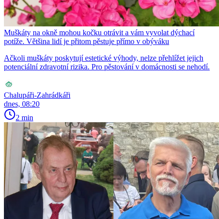
Muškáty na okně mohou kočku otrávit a vám vyvolat dýchací
potíže. Většina lidí je přitom pěstuje přímo v obýváku
Ačkoli muškáty poskytují estetické výhody, nelze přehlížet jejich
potenciální zdravotní rizika. Pro pěstování v domácnosti se nehodí.
Chalupáři-Zahrádkáři
dnes, 08:20
2 min