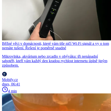
Běžné věci v domácnosti, které vám tiše ničí Wi-Fi signál a vy o tom
nemáte tušení. Řešení je poměrně snadné
Mikrovlnka, akvárium nebo zrcadlo v obýváku: tři nenápadní
sabotéři, kteří vám každý den kradou rychlost internetu úplně jiným
způsobem.
Mobify.cz
dnes, 06:41
4 min