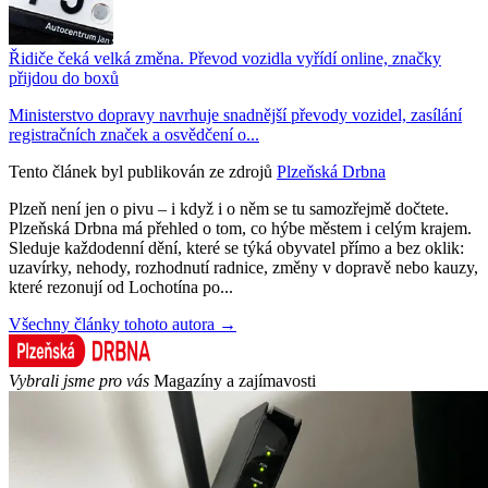
Řidiče čeká velká změna. Převod vozidla vyřídí online, značky
přijdou do boxů
Ministerstvo dopravy navrhuje snadnější převody vozidel, zasílání
registračních značek a osvědčení o...
Tento článek byl publikován ze zdrojů
Plzeňská Drbna
Plzeň není jen o pivu – i když i o něm se tu samozřejmě dočtete.
Plzeňská Drbna má přehled o tom, co hýbe městem i celým krajem.
Sleduje každodenní dění, které se týká obyvatel přímo a bez oklik:
uzavírky, nehody, rozhodnutí radnice, změny v dopravě nebo kauzy,
které rezonují od Lochotína po...
Všechny články tohoto autora →
Vybrali jsme pro vás
Magazíny a zajímavosti