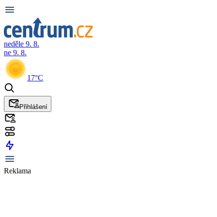
neděle 9. 8.
ne 9. 8.
17°C
Přihlášení
Reklama