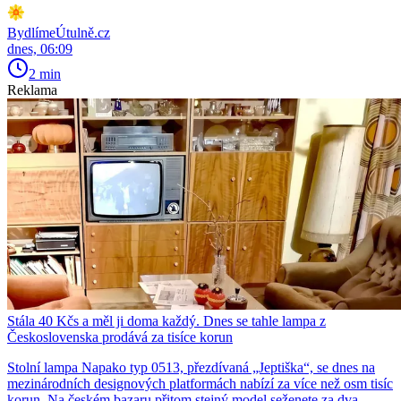
BydlímeÚtulně.cz
dnes, 06:09
2 min
Reklama
Stála 40 Kčs a měl ji doma každý. Dnes se tahle lampa z
Československa prodává za tisíce korun
Stolní lampa Napako typ 0513, přezdívaná „Jeptiška“, se dnes na
mezinárodních designových platformách nabízí za více než osm tisíc
korun. Na českém bazaru přitom stejný model seženete za dva.