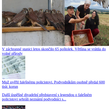
V záchranné stanici letos skončilo 65 poštolek. Většina se vrátila do
volné přírody
Muž uvěřil falešnému policistovi. Podvodníkům osobně předal 600
tisíc korun
Další úspěšné divadelní představení s legendou o falešném
policistovi sehráli neznámí podvodníci s...