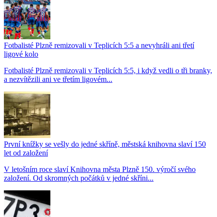
Fotbalisté Plzně remizovali v Teplicích 5:5 a nevyhráli ani třetí
ligové kolo
Fotbalisté Plzně remizovali v Teplicích 5:5, i když vedli o tři branky,
a nezvítězili ani ve třetím ligovém...
První knížky se vešly do jedné skříně, městská knihovna slaví 150
let od založení
V letošním roce slaví Knihovna města Plzně 150. výročí svého
založení. Od skromných počátků v jedné skříni...