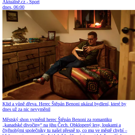
Aktuálně.cz - Sport
dnes, 06:00
Klid a vůně dřeva. Herec Štěpán Benoni ukázal bydlení, které by
dnes už za nic nevyměnil
Městský shon vyměnil herec Štěpán Benoni za romantiku
„kanadské divočiny“ na jihu Čech. Obklopený lesy, loukami a
čtyřnohými společníky tu našel přesně to, co mu ve městě chybí –