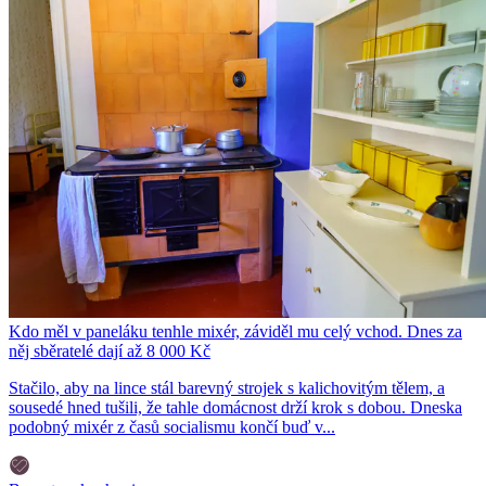
Kdo měl v paneláku tenhle mixér, záviděl mu celý vchod. Dnes za
něj sběratelé dají až 8 000 Kč
Stačilo, aby na lince stál barevný strojek s kalichovitým tělem, a
sousedé hned tušili, že tahle domácnost drží krok s dobou. Dneska
podobný mixér z časů socialismu končí buď v...