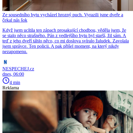
Ze sousedního bytu vycházel hrozný puch. Vyrazili jsme dveře a
čekal nás šok
Když jsem ucítila ten zápach prosakující chodbou, věděla jsem, že
se stalo něco strašného. Pán z vedlejšího bytu byl starší, žil sám. A
teď z jeho dveří táhlo něco, co mi doslova svíralo žaludek. Zavolala
jsem správce. Ten policii. A pak přišel moment, na který nikdy
nezapomenu.
NESPECHEJ.cz
dnes, 06:00
4 min
Reklama