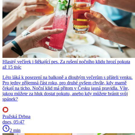
Hlasitý večírek i štěkající pes. Za rušení nočního klidu hrozí pokuta
až 15 tisíc
Léto láká k posezení na balkoně a dlouhým večerům s přáteli venku.
Pro jedny příjemná část roku, pro druhé ovšem chvíle, kdy marně
čekají na ticho. Noční klid má přitom v Česku jasná pravidla. Víte,
jakou můžete za hluk dostat pokutu, anebo kdy můžete bránit svůj
spánek?
Pražská Drbna
dnes, 05:47
2 min