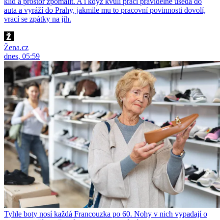
klid a prostor zpomalit. A i když kvůli práci pravidelně usedá do
auta a vyráží do Prahy, jakmile mu to pracovní povinnosti dovolí,
vrací se zpátky na jih.
Žena.cz
dnes, 05:59
Tyhle boty nosí každá Francouzka po 60. Nohy v nich vypadají o