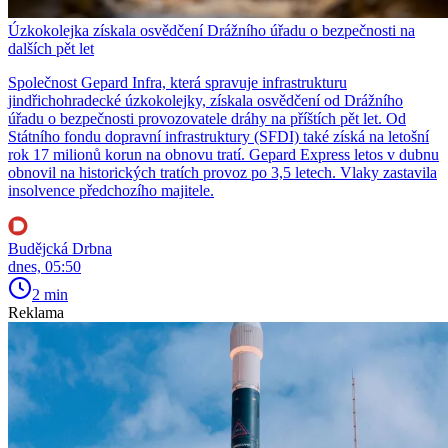
Úzkokolejka získala osvědčení Drážního úřadu o bezpečnosti na
dalších pět let
Společnost Gepard Infra, která spravuje infrastrukturu
jindřichohradecké úzkokolejky, získala osvědčení od Drážního
úřadu o bezpečnosti provozovatele dráhy na příštích pět let. Od
Státního fondu dopravní infrastruktury (SFDI) také získá na letošní
rok 17 milionů korun na obnovu tratí. Gepard Express letos v dubnu
obnovil na historických tratích provoz po 3,5 letech. Vlaky zastavila
insolvence předchozího majitele.
Budějcká Drbna
dnes, 05:50
2 min
Reklama