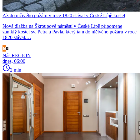
Až do ničivého požáru v roce 1820 stával v České Lípě kostel
Nová dlažba na Škroupově náměstí v České Lípě připomene
zaniklý kostel sv. Petra a Pavla, který tam do ničivého požáru v roce
1820 stával.…
Náš REGION
dnes, 06:00
2 min