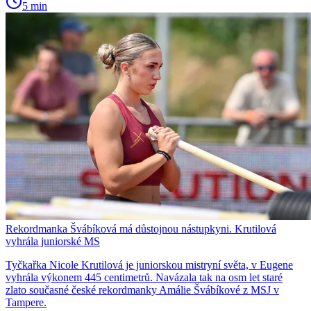
5 min
Rekordmanka Švábíková má důstojnou nástupkyni. Krutilová
vyhrála juniorské MS
Tyčkařka Nicole Krutilová je juniorskou mistryní světa, v Eugene
vyhrála výkonem 445 centimetrů. Navázala tak na osm let staré
zlato současné české rekordmanky Amálie Švábíkové z MSJ v
Tampere.