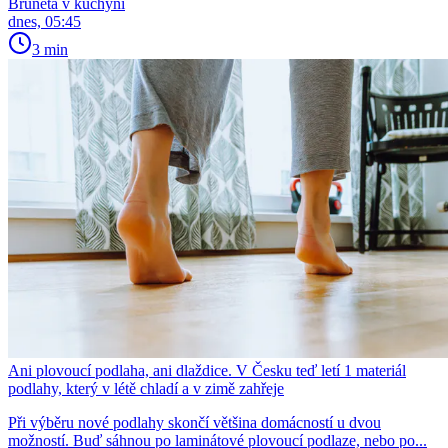
Bruneta v kuchyni
dnes, 05:45
3 min
Ani plovoucí podlaha, ani dlaždice. V Česku teď letí 1 materiál
podlahy, který v létě chladí a v zimě zahřeje
Při výběru nové podlahy skončí většina domácností u dvou
možností. Buď sáhnou po laminátové plovoucí podlaze, nebo po...