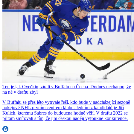
Ten je jak Ovečkin, zírali v Buffalu na Čecha. Dodnes nechápou, že
na ně v draftu zbyl
V Buffalu se přes léto vytrvale řeší, kdo bude v nadcházející sezoně
hokejové NHL prvním centrem klubu. Jedním z kandidátů je Jiří
Kulich, kterému Sabres do budoucna hodně věří. V draftu 2022 se
přitom smiřovali s tím, že jim českou naději vyfoukne konkurence.