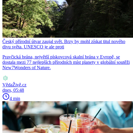
Český přírodní útvar zaujal svět. Brzy by mohl získat titul nového
divu světa. UNESCO je ale proti
Pravčická brána, největší pískovcová skalní brána v Evropě, se
dostala mezi 77 nejlepších přírodních míst planety v globální soutěži
New7Wonders of Nature.
VědaŽivě.cz
dnes, 05:48
4 min