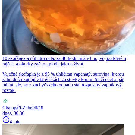
10 skořápek a půl litru octa: za 48 hodin máte hnojivo, po kterém
rajčata a okurky začnou plodit jako o život
Vaječná skořápka je z 95 % uhličitan vápenatý, surovina, kterou
zahradníci kupují v lahvičkách za stovky korun. Stačí ocet a pár
minut, aby se z kuchyňského odpadu stal rozpustný vápníkový
roztok.
Chalupáři-Zahrádkáři
dnes, 06:36
4 min