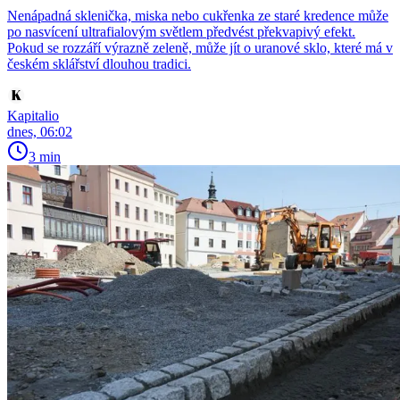
Nenápadná sklenička, miska nebo cukřenka ze staré kredence může
po nasvícení ultrafialovým světlem předvést překvapivý efekt.
Pokud se rozzáří výrazně zeleně, může jít o uranové sklo, které má v
českém sklářství dlouhou tradici.
Kapitalio
dnes, 06:02
3 min