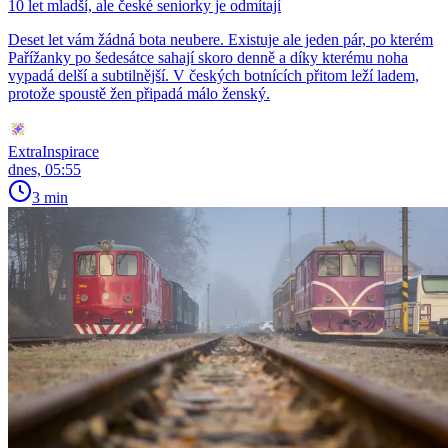
10 let mladší, ale české seniorky je odmítají
Deset let vám žádná bota neubere. Existuje ale jeden pár, po kterém
Pařížanky po šedesátce sahají skoro denně a díky kterému noha
vypadá delší a subtilnější. V českých botnících přitom leží ladem,
protože spoustě žen připadá málo ženský.
ExtraInspirace
dnes, 05:55
3 min