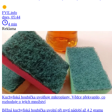
FVE.info
dnes, 05:44
4 min
Reklama
Kuchyňská houbička uvolňuje mikroplasty. Vědce překvapilo, co
rozhoduje o jejich množství
Běžná kuchyňská houbička uvolní při mytí nádobí až 4,2 gramu