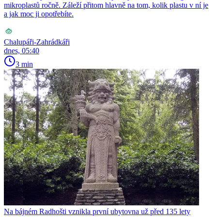
mikroplastů ročně. Záleží přitom hlavně na tom, kolik plastu v ní je
a jak moc ji opotřebíte.
Chalupáři-Zahrádkáři
dnes, 05:40
3 min
Na bájném Radhošti vznikla první ubytovna už před 135 lety