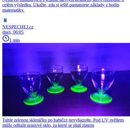
celém výsledku. Ukažte, zda si ještě pamatujete základy z hodin
matematiky.
NESPECHEJ.cz
dnes, 06:05
1 min
Tuhle zelenou skleničku po babičce nevyhazujte. Pod UV světlem
může odhalit uranové sklo, za které se platí zlatem