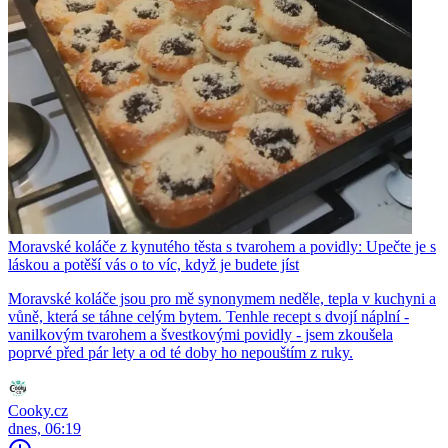
Moravské koláče z kynutého těsta s tvarohem a povidly: Upečte je s
láskou a potěší vás o to víc, když je budete jíst
Moravské koláče jsou pro mě synonymem neděle, tepla v kuchyni a
vůně, která se táhne celým bytem. Tenhle recept s dvojí náplní -
vanilkovým tvarohem a švestkovými povidly - jsem zkoušela
poprvé před pár lety a od té doby ho nepouštím z ruky.
Cooky.cz
dnes, 06:19