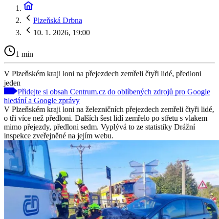
Plzeňská Drbna
10. 1. 2026, 19:00
1 min
V Plzeňském kraji loni na přejezdech zemřeli čtyři lidé, předloni
jeden
Přidejte si obsah Centrum.cz do oblíbených zdrojů pro Google
hledání a Google zprávy
V Plzeňském kraji loni na železničních přejezdech zemřeli čtyři lidé,
o tři více než předloni. Dalších šest lidí zemřelo po střetu s vlakem
mimo přejezdy, předloni sedm. Vyplývá to ze statistiky Drážní
inspekce zveřejněné na jejím webu.