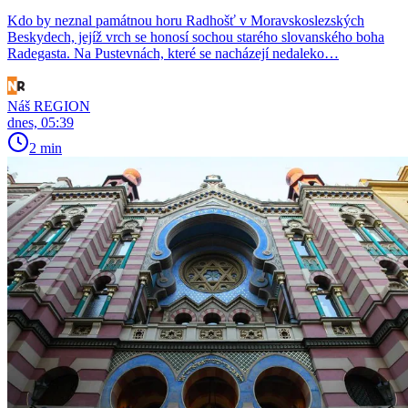
Kdo by neznal památnou horu Radhošť v Moravskoslezských
Beskydech, jejíž vrch se honosí sochou starého slovanského boha
Radegasta. Na Pustevnách, které se nacházejí nedaleko…
Náš REGION
dnes, 05:39
2 min