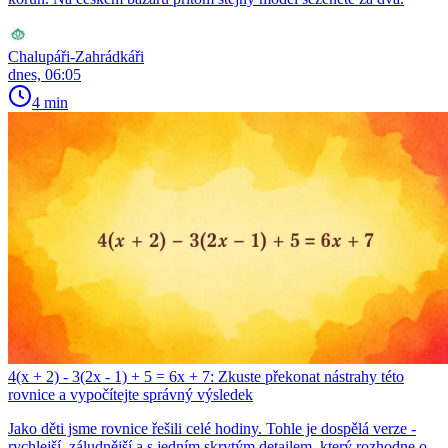
Chalupáři-Zahrádkáři
dnes, 06:05
4 min
4(x + 2) - 3(2x - 1) + 5 = 6x + 7: Zkuste překonat nástrahy této
rovnice a vypočítejte správný výsledek
Jako děti jsme rovnice řešili celé hodiny. Tohle je dospělá verze -
rychlejší, záludnější a s jedním skrytým detailem, který rozhodne o