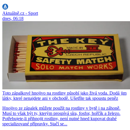
Aktuálně.cz - Sport
dnes, 06:18
Toto zápalkové hnojivo na rostliny působí jako živá voda. Dodá jim
látky, které nenajdete ani v obchodě. Ušetříte tak spoustu peněz
Hnojivo ze zápalek můžete použít na rostliny v bytě i na záhoně.
Musí to však být ty, kterým prospívá síra, fosfor, hořčík a železo.
Potřebujete-li přihnojit rostliny, není nutné hned kupovat drahé
specializované přípravky. Stačí se...