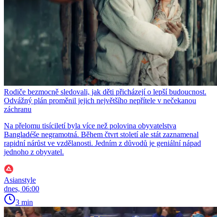
Rodiče bezmocně sledovali, jak děti přicházejí o lepší budoucnost.
Odvážný plán proměnil jejich největšího nepřítele v nečekanou
záchranu
Na přelomu tisíciletí byla více než polovina obyvatelstva
Bangladéše negramotná. Během čtvrt století ale stát zaznamenal
rapidní nárůst ve vzdělanosti. Jedním z důvodů je geniální nápad
jednoho z obyvatel.
Asianstyle
dnes, 06:00
3 min