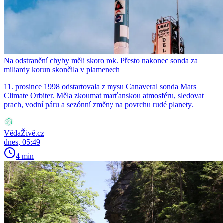
Na odstranění chyby měli skoro rok. Přesto nakonec sonda za
miliardy korun skončila v plamenech
11. prosince 1998 odstartovala z mysu Canaveral sonda Mars
Climate Orbiter. Měla zkoumat marťanskou atmosféru, sledovat
prach, vodní páru a sezónní změny na povrchu rudé planety.
VědaŽivě.cz
dnes, 05:49
4 min