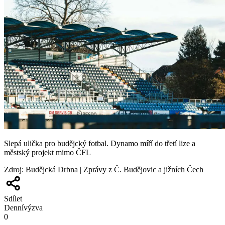
Slepá ulička pro budějcký fotbal. Dynamo míří do třetí lize a
městský projekt mimo ČFL
Zdroj
:
Budějcká Drbna | Zprávy z Č. Budějovic a jižních Čech
Sdílet
Denní
výzva
0