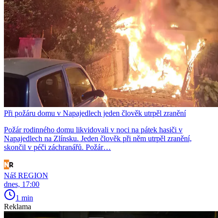
Při požáru domu v Napajedlech jeden člověk utrpěl zranění
Požár rodinného domu likvidovali v noci na pátek hasiči v
Napajedlech na Zlínsku. Jeden člověk při něm utrpěl zranění,
skončil v péči záchranářů. Požár…
Náš REGION
dnes, 17:00
1 min
Reklama