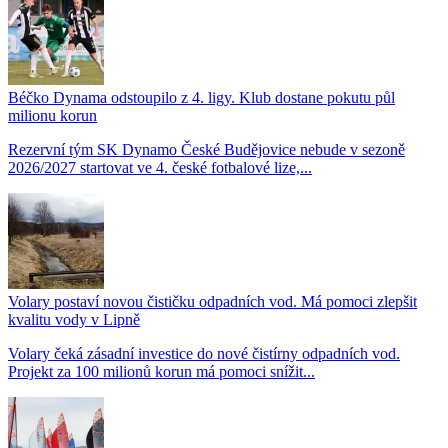
Béčko Dynama odstoupilo z 4. ligy. Klub dostane pokutu půl
milionu korun
Rezervní tým SK Dynamo České Budějovice nebude v sezoně
2026/2027 startovat ve 4. české fotbalové lize,...
Volary postaví novou čističku odpadních vod. Má pomoci zlepšit
kvalitu vody v Lipně
Volary čeká zásadní investice do nové čistírny odpadních vod.
Projekt za 100 milionů korun má pomoci snížit...