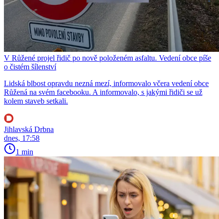
V Růžené projel řidič po nově položeném asfaltu. Vedení obce píše
o čistém šílenství
Lidská blbost opravdu nezná mezí, informovalo včera vedení obce
Růžená na svém facebooku. A informovalo, s jakými řidiči se už
kolem staveb setkali.
Jihlavská Drbna
dnes, 17:58
1 min