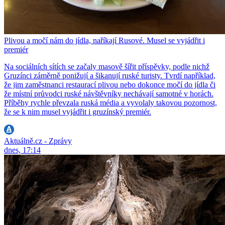
Plivou a močí nám do jídla, naříkají Rusové. Musel se vyjádřit i
premiér
Na sociálních sítích se začaly masově šířit příspěvky, podle nichž
Gruzínci záměrně ponižují a šikanují ruské turisty. Tvrdí například,
že jim zaměstnanci restaurací plivou nebo dokonce močí do jídla či
že místní průvodci ruské návštěvníky nechávají samotné v horách.
Příběhy rychle převzala ruská média a vyvolaly takovou pozornost,
že se k nim musel vyjádřit i gruzínský premiér.
Aktuálně.cz - Zprávy
dnes, 17:14