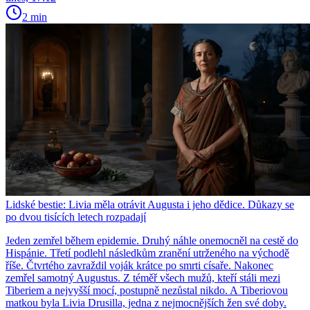
2 min
Lidské bestie: Livia měla otrávit Augusta i jeho dědice. Důkazy se
po dvou tisících letech rozpadají
Jeden zemřel během epidemie. Druhý náhle onemocněl na cestě do
Hispánie. Třetí podlehl následkům zranění utrženého na východě
říše. Čtvrtého zavraždil voják krátce po smrti císaře. Nakonec
zemřel samotný Augustus. Z téměř všech mužů, kteří stáli mezi
Tiberiem a nejvyšší mocí, postupně nezůstal nikdo. A Tiberiovou
matkou byla Livia Drusilla, jedna z nejmocnějších žen své doby.