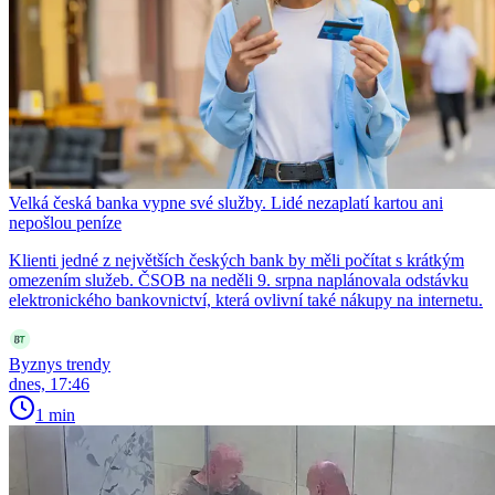
Velká česká banka vypne své služby. Lidé nezaplatí kartou ani
nepošlou peníze
Klienti jedné z největších českých bank by měli počítat s krátkým
omezením služeb. ČSOB na neděli 9. srpna naplánovala odstávku
elektronického bankovnictví, která ovlivní také nákupy na internetu.
Byznys trendy
dnes, 17:46
1 min