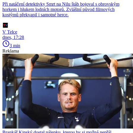
Při natáčení detektivky Smrt na Nilu štáb bojoval s obrovským
horkem i hlukem lodních motorů. Zvláštní původ filmových
kostýmů překvapil i samotné herce.
V Telce
dnes, 17:28
3 min
Reklama
Brankář Kinský dostal nálepku, kterou by si možná nepřál.