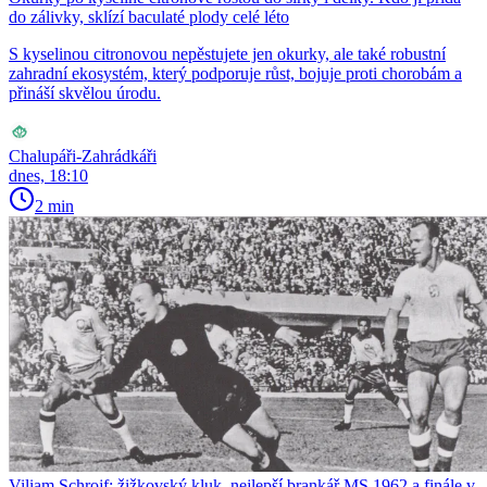
do zálivky, sklízí baculaté plody celé léto
S kyselinou citronovou nepěstujete jen okurky, ale také robustní
zahradní ekosystém, který podporuje růst, bojuje proti chorobám a
přináší skvělou úrodu.
Chalupáři-Zahrádkáři
dnes, 18:10
2 min
Viliam Schrojf: žižkovský kluk, nejlepší brankář MS 1962 a finále v