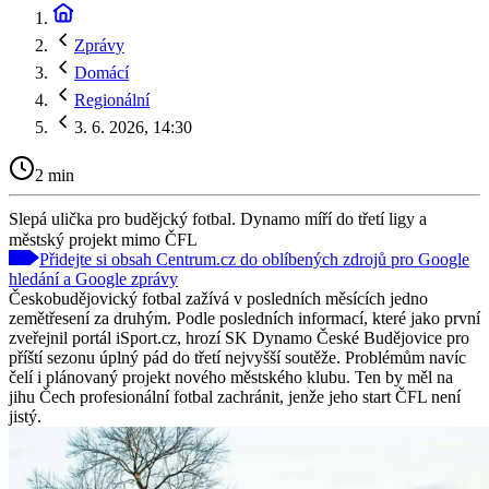
Zprávy
Domácí
Regionální
3. 6. 2026, 14:30
2 min
Slepá ulička pro budějcký fotbal. Dynamo míří do třetí ligy a
městský projekt mimo ČFL
Přidejte si obsah Centrum.cz do oblíbených zdrojů pro Google
hledání a Google zprávy
Českobudějovický fotbal zažívá v posledních měsících jedno
zemětřesení za druhým. Podle posledních informací, které jako první
zveřejnil portál iSport.cz, hrozí SK Dynamo České Budějovice pro
příští sezonu úplný pád do třetí nejvyšší soutěže. Problémům navíc
čelí i plánovaný projekt nového městského klubu. Ten by měl na
jihu Čech profesionální fotbal zachránit, jenže jeho start ČFL není
jistý.