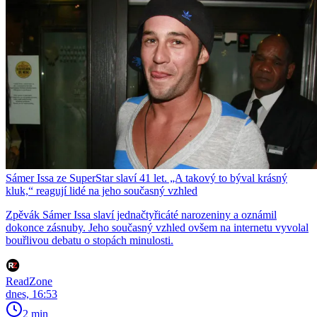
Sámer Issa ze SuperStar slaví 41 let. „A takový to býval krásný
kluk,“ reagují lidé na jeho současný vzhled
Zpěvák Sámer Issa slaví jednačtyřicáté narozeniny a oznámil
dokonce zásnuby. Jeho současný vzhled ovšem na internetu vyvolal
bouřlivou debatu o stopách minulosti.
ReadZone
dnes, 16:53
2 min