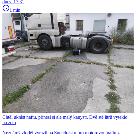
dnes, 17:31
1 min
Chtěl ukrást naftu, přinesl si ale malý kanystr. Dvě stě litrů vyteklo
na zem
Neznámý zloděj vyrazil na Suchdolsku pro motorovou naftu z