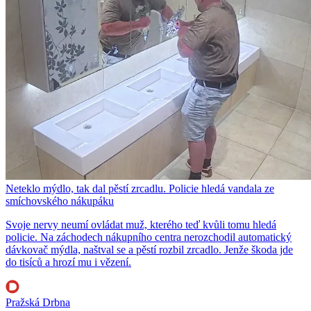
Neteklo mýdlo, tak dal pěstí zrcadlu. Policie hledá vandala ze
smíchovského nákupáku
Svoje nervy neumí ovládat muž, kterého teď kvůli tomu hledá
policie. Na záchodech nákupního centra nerozchodil automatický
dávkovač mýdla, naštval se a pěstí rozbil zrcadlo. Jenže škoda jde
do tisíců a hrozí mu i vězení.
Pražská Drbna