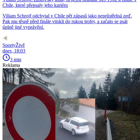
Chile, které přepsaly jeho kariéru
Viliam Schrojf odchytal v Chile pět zápasů jako neprůstřelná zeď.
Pak mu těsně před finále vtiskli do rukou trofej, a začalo se psát
úplně jiné vyprávění.
SportyŽivě
dnes, 18:03
3 min
Reklama