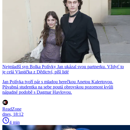
Nejmladší syn Bolka Polívky Jan ukázal svou partnerku. Vždyť to
je celá Vlastička z Dědictví, píší lidé
Jan Polívka tvoří pár s mladou herečkou Anetou Kalertovou.
Půvabná studentka na sebe poutá obrovskou pozornost kvůli
nápadné podobě s Dagmar Havlovou.
ReadZone
dnes, 18:12
4 min