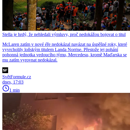
Stella je hrdý, že nehledali výmluvy, proč nedokážou bojovat o titul
McLaren zatím v nové éře nedokázal navázat na úspěšné roky, které
vyvrcholily loňským titulem Landa Norrise. Přestože jej pohání
pohonná jednotka vedoucího týmu, Mercedesu, kromě Maďarska se
mu zatím vyrovnat nedokázal.
SvětFormule.cz
dnes, 17:03
1 min