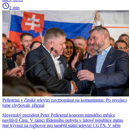
2 min
Pellegrini v čínské televizi zavzpomínal na komunismus. Po revoluci
jsme chybovali, přiznal
Slovenský prezident Peter Pellegrini koncem minulého měsíce
navštívil Čínu. V rámci třídenního pobytu v lidové republice mimo
jiné kývnul na rozhovor pro tamější státní televizi CGTN. V něm