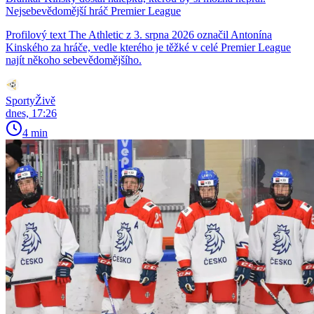
Nejsebevědomější hráč Premier League
Profilový text The Athletic z 3. srpna 2026 označil Antonína
Kinského za hráče, vedle kterého je těžké v celé Premier League
najít někoho sebevědomějšího.
SportyŽivě
dnes, 17:26
4 min