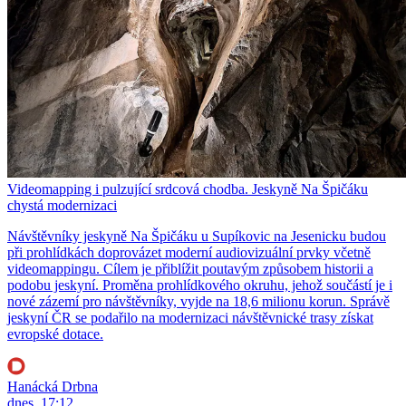
Videomapping i pulzující srdcová chodba. Jeskyně Na Špičáku
chystá modernizaci
Návštěvníky jeskyně Na Špičáku u Supíkovic na Jesenicku budou
při prohlídkách doprovázet moderní audiovizuální prvky včetně
videomappingu. Cílem je přiblížit poutavým způsobem historii a
podobu jeskyní. Proměna prohlídkového okruhu, jehož součástí je i
nové zázemí pro návštěvníky, vyjde na 18,6 milionu korun. Správě
jeskyní ČR se podařilo na modernizaci návštěvnické trasy získat
evropské dotace.
Hanácká Drbna
dnes, 17:12