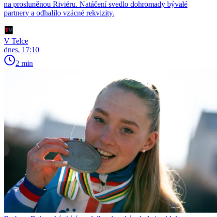
na prosluněnou Riviéru. Natáčení svedlo dohromady bývalé
partnery a odhalilo vzácné rekvizity.
V Telce
dnes, 17:10
2 min