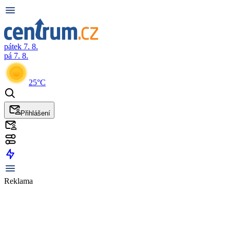
pátek 7. 8.
pá 7. 8.
25°C
Přihlášení
Reklama