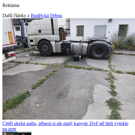
Reklama
Další články z
Budějcká Drbna
Chtěl ukrást naftu, přinesl si ale malý kanystr. Dvě stě litrů vyteklo
na zem