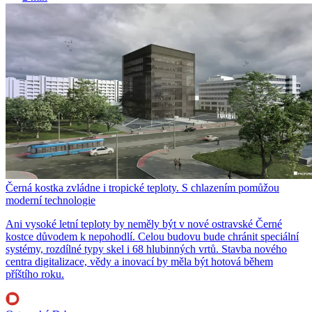
Černá kostka zvládne i tropické teploty. S chlazením pomůžou
moderní technologie
Ani vysoké letní teploty by neměly být v nové ostravské Černé
kostce důvodem k nepohodlí. Celou budovu bude chránit speciální
systémy, rozdílné typy skel i 68 hlubinných vrtů. Stavba nového
centra digitalizace, vědy a inovací by měla být hotová během
příštího roku.