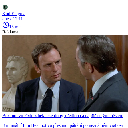
Kód Enigma
dnes, 17:11
15 min
Reklama
Bez motivu: Odraz hektické doby, předloha a napříč celým městem
Kriminální film Bez motivu přesunul pátrání po neznámém vrahovi