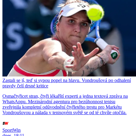
Zastali se jí, teď si sypou popel na hlavu. Vondroušová po odhalení
pravdy čelí drsné kritice
Osmačtyřicet stran, čtyři lékařští experti a jedna textová zpráva na
WhatsAppu. Mezinárodní agentura pro bezúhonnost tenisu
zveřejnila kompletní odůvodnění čtyřletého trestu pro Markétu
Vondroušovou a nálada v tenisovém světě se od té chvíle otočila.
SportWin
dnes, 18:11