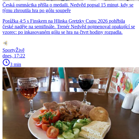
Česká osmnáctka přišla o medaili. Nedvěd popsal 15 minut, kdy se
týmu zhroutila hra po gólu soupeře
Porážka 4:5 s Finskem na Hlinka Gretzky Cupu 2026 pohřbila
české naděje na semifinále. Trenér Nedvěd pojmenoval opakující se
vzorec: po inkasovaném gólu se hra na čtvrt hodiny rozpadla.
SportyŽivě
dnes, 17:22
3 min