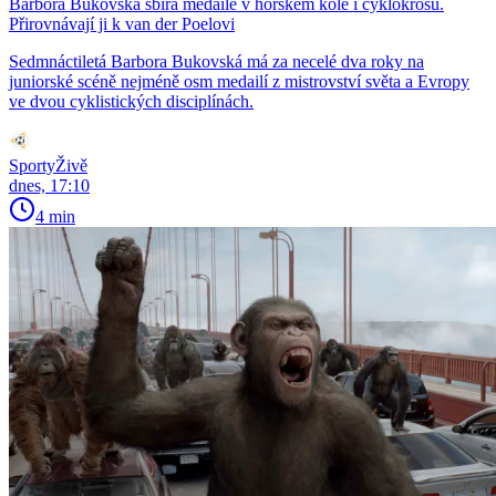
Barbora Bukovská sbírá medaile v horském kole i cyklokrosu.
Přirovnávají ji k van der Poelovi
Sedmnáctiletá Barbora Bukovská má za necelé dva roky na
juniorské scéně nejméně osm medailí z mistrovství světa a Evropy
ve dvou cyklistických disciplínách.
SportyŽivě
dnes, 17:10
4 min