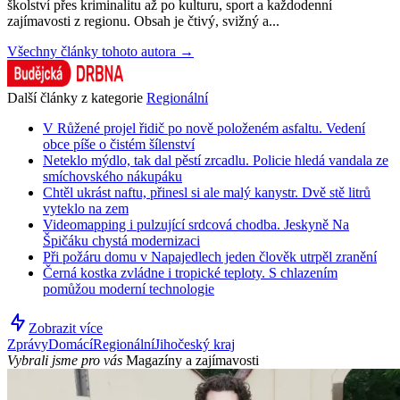
školství přes kriminalitu až po kulturu, sport a každodenní
zajímavosti z regionu. Obsah je čtivý, svižný a...
Všechny články tohoto autora →
Další články z kategorie
Regionální
V Růžené projel řidič po nově položeném asfaltu. Vedení
obce píše o čistém šílenství
Neteklo mýdlo, tak dal pěstí zrcadlu. Policie hledá vandala ze
smíchovského nákupáku
Chtěl ukrást naftu, přinesl si ale malý kanystr. Dvě stě litrů
vyteklo na zem
Videomapping i pulzující srdcová chodba. Jeskyně Na
Špičáku chystá modernizaci
Při požáru domu v Napajedlech jeden člověk utrpěl zranění
Černá kostka zvládne i tropické teploty. S chlazením
pomůžou moderní technologie
Zobrazit více
Zprávy
Domácí
Regionální
Jihočeský kraj
Vybrali jsme pro vás
Magazíny a zajímavosti