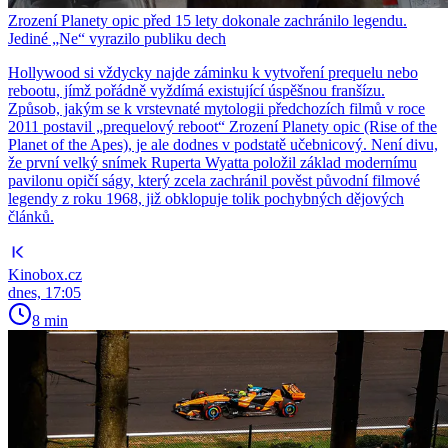
Zrození Planety opic před 15 lety dokonale zachránilo legendu.
Jediné „Ne“ vyrazilo publiku dech
Hollywood si vždycky najde záminku k vytvoření prequelu nebo
rebootu, jímž pořádně vyždímá existující úspěšnou franšízu.
Způsob, jakým se k vrstevnaté mytologii předchozích filmů v roce
2011 postavil „prequelový reboot“ Zrození Planety opic (Rise of the
Planet of the Apes), je ale dodnes v podstatě učebnicový. Není divu,
že první velký snímek Ruperta Wyatta položil základ modernímu
pavilonu opičí ságy, který zcela zachránil pověst původní filmové
legendy z roku 1968, již obklopuje tolik pochybných dějových
článků.
Kinobox.cz
dnes, 17:05
8 min