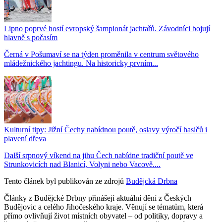
Lipno poprvé hostí evropský šampionát jachtařů. Závodníci bojují
hlavně s počasím
Černá v Pošumaví se na týden proměnila v centrum světového
mládežnického jachtingu. Na historicky prvním...
Kulturní tipy: Jižní Čechy nabídnou poutě, oslavy výročí hasičů i
plavení dřeva
Další srpnový víkend na jihu Čech nabídne tradiční poutě ve
Strunkovicích nad Blanicí, Volyni nebo Vacově....
Tento článek byl publikován ze zdrojů
Budějcká Drbna
Články z Budějcké Drbny přinášejí aktuální dění z Českých
Budějovic a celého Jihočeského kraje. Věnují se tématům, která
přímo ovlivňují život místních obyvatel – od politiky, dopravy a