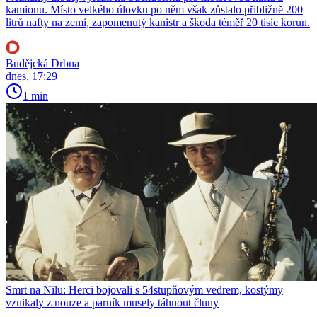
kamionu. Místo velkého úlovku po něm však zůstalo přibližně 200
litrů nafty na zemi, zapomenutý kanistr a škoda téměř 20 tisíc korun.
Budějcká Drbna
dnes, 17:29
1 min
Smrt na Nilu: Herci bojovali s 54stupňovým vedrem, kostýmy
vznikaly z nouze a parník musely táhnout čluny