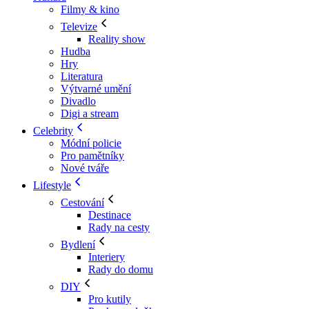
Filmy & kino
Televize
Reality show
Hudba
Hry
Literatura
Výtvarné umění
Divadlo
Digi a stream
Celebrity
Módní policie
Pro pamětníky
Nové tváře
Lifestyle
Cestování
Destinace
Rady na cesty
Bydlení
Interiery
Rady do domu
DIY
Pro kutily