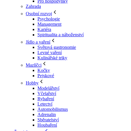
Pro hospodyňky
Zahrada
Osobní rozvoj
Psychologie
Management
Kariéra
Spiritualita a náboženství
Jídlo a vaření
Světová gastronomie
Levné vaření
Kulinářské triky
Mazlíčci
Kočky
Pejskové
Hobby
Modelářství
Včelařství
Rybaření
Letectví
Automobilismus
Adrenalin
Sběratelství
Houbaření