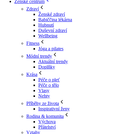
Ženské centrum
Zdraví
Ženské zdraví
Babiččina lékárna
Hubnutí
Duševní zdraví
Wellbeing
Fitness
Jóga a pilates
Módní trendy
Aktuální trendy
Doplňky
Krása
Péče o pleť
Péče o tělo
Vlasy
Nehty
Příběhy ze života
Inspirativní ženy
Rodina & komunita
Výchova
Přátelství
Vztahy