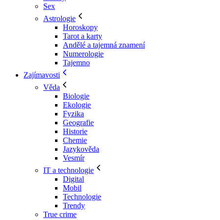
Sex
Astrologie
Horoskopy
Tarot a karty
Andělé a tajemná znamení
Numerologie
Tajemno
Zajímavosti
Věda
Biologie
Ekologie
Fyzika
Geografie
Historie
Chemie
Jazykověda
Vesmír
IT a technologie
Digital
Mobil
Technologie
Trendy
True crime