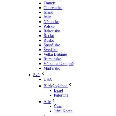
Francie
Chorvatsko
Island
Itálie
Německo
Polsko
Rakousko
Řecko
Rusko
Španělsko
Švédsko
Velká Británie
Rumunsko
Válka na Ukrajině
Maďarsko
Svět
USA
Blízký východ
Izrael
Palestina
Asie
Čína
Jižní Korea