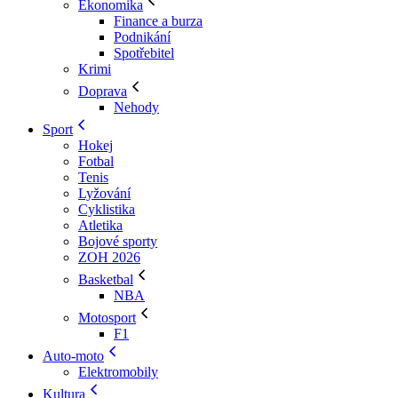
Ekonomika
Finance a burza
Podnikání
Spotřebitel
Krimi
Doprava
Nehody
Sport
Hokej
Fotbal
Tenis
Lyžování
Cyklistika
Atletika
Bojové sporty
ZOH 2026
Basketbal
NBA
Motosport
F1
Auto-moto
Elektromobily
Kultura