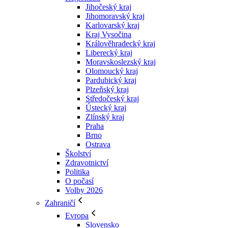
Jihočeský kraj
Jihomoravský kraj
Karlovarský kraj
Kraj Vysočina
Králověhradecký kraj
Liberecký kraj
Moravskoslezský kraj
Olomoucký kraj
Pardubický kraj
Plzeňský kraj
Středočeský kraj
Ústecký kraj
Zlínský kraj
Praha
Brno
Ostrava
Školství
Zdravotnictví
Politika
O počasí
Volby 2026
Zahraničí
Evropa
Slovensko