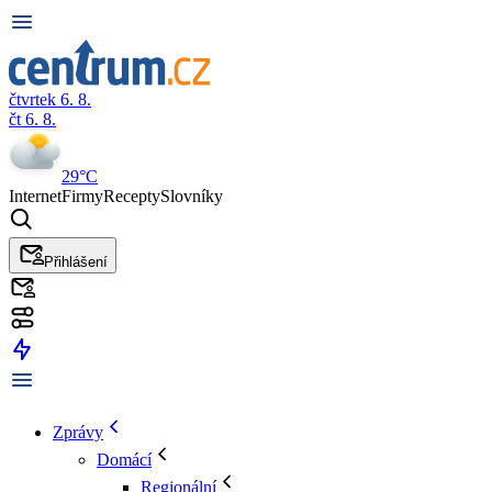
čtvrtek 6. 8.
čt 6. 8.
29°C
Internet
Firmy
Recepty
Slovníky
Přihlášení
Zprávy
Domácí
Regionální