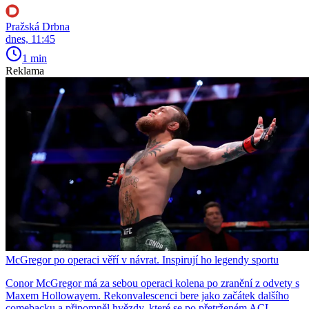
Pražská Drbna
dnes, 11:45
1 min
Reklama
McGregor po operaci věří v návrat. Inspirují ho legendy sportu
Conor McGregor má za sebou operaci kolena po zranění z odvety s
Maxem Hollowayem. Rekonvalescenci bere jako začátek dalšího
comebacku a připomněl hvězdy, které se po přetrženém ACL