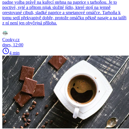
padne volba právě na kuřecí stehna na paprice s tarhoňou. Je to
poctivé, syté a přitom nijak složité jídlo, které stojí na jemně
orestované cibuli, sladké paprice a smetanové omáčce. Tarhoňa k
tomu sedí překvapivě dobře, protože omáčku pěkně nasaje a na talíři
z ní není jen obyčejná příloha.
Cooky.cz
dnes, 12:00
4 min