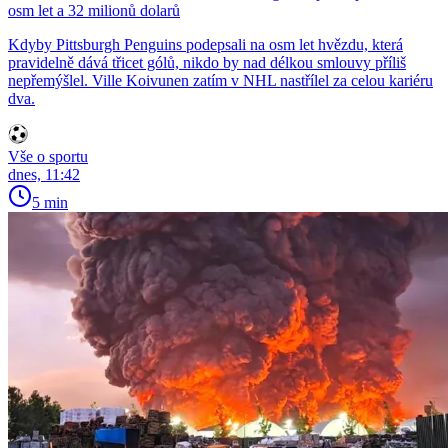
osm let a 32 milionů dolarů
Kdyby Pittsburgh Penguins podepsali na osm let hvězdu, která
pravidelně dává třicet gólů, nikdo by nad délkou smlouvy příliš
nepřemýšlel. Ville Koivunen zatím v NHL nastřílel za celou kariéru
dva.
Vše o sportu
dnes, 11:42
5 min