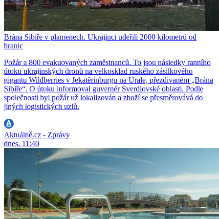
Brána Sibiře v plamenech. Ukrajinci udeřili 2000 kilometrů od
hranic
Požár a 800 evakuovaných zaměstnanců. To jsou následky ranního
útoku ukrajinských dronů na velkosklad ruského zásilkového
gigantu Wildberries v Jekatěrinburgu na Urale, přezdívaném „Brána
Sibiře“. O útoku informoval guvernér Sverdlovské oblasti. Podle
společnosti byl požár už lokalizován a zboží se přesměrovává do
jiných logistických uzlů.
Aktuálně.cz - Zprávy
dnes, 11:40