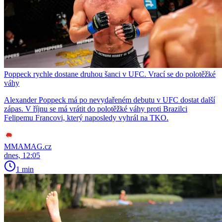
Poppeck rychle dostane druhou šanci v UFC. Vrací se do polotěžké
váhy
Alexander Poppeck má po nevydařeném debutu v UFC dostat další
zápas. V říjnu se má vrátit do polotěžké váhy proti Brazilci
Felipemu Francovi, který naposledy vyhrál na TKO.
MMAMAG.cz
dnes, 12:05
1 min