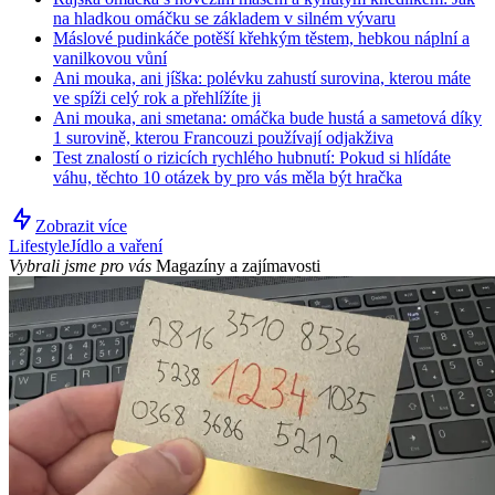
na hladkou omáčku se základem v silném vývaru
Máslové pudinkáče potěší křehkým těstem, hebkou náplní a
vanilkovou vůní
Ani mouka, ani jíška: polévku zahustí surovina, kterou máte
ve spíži celý rok a přehlížíte ji
Ani mouka, ani smetana: omáčka bude hustá a sametová díky
1 surovině, kterou Francouzi používají odjakživa
Test znalostí o rizicích rychlého hubnutí: Pokud si hlídáte
váhu, těchto 10 otázek by pro vás měla být hračka
Zobrazit více
Lifestyle
Jídlo a vaření
Vybrali jsme pro vás
Magazíny a zajímavosti