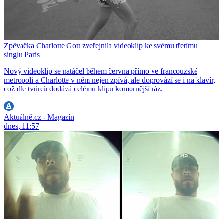
Zpěvačka Charlotte Gott zveřejnila videoklip ke svému třetímu
singlu Paris
Nový videoklip se natáčel během června přímo ve francouzské
metropoli a Charlotte v něm nejen zpívá, ale doprovází se i na klavír,
což dle tvůrců dodává celému klipu komornější ráz.
Aktuálně.cz - Magazín
dnes, 11:57