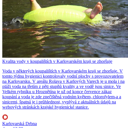
Kvalita vody v koupalištích v Karlovarském kraji se zhoršuje
Voda v některých koupalištích v Karlovarském kraji se zhoršuje. V
tomto týdnu hygienici kontrolovaly vodní plochy s provozovatelem
na Karlovarsku. V areálu Rolava v Karlových Varech je u mola i na
pláži voda na třetím z pěti stupňů kvality a ve vodě jsou sinice. Ve
Velkém rybníku u Hroznětína je už od konce července zákaz
koupání a voda je zde znečištěná vodním květem, chlorofylem-a a
sinicemi, špatná je i průhlednost, vyplývá z aktuálních údajů na
webových stránkách krajské hygienické stanice.
Karlovarská Drbna