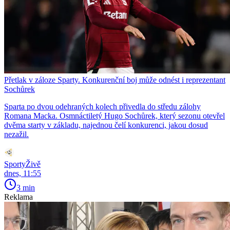
Přetlak v záloze Sparty. Konkurenční boj může odnést i reprezentant
Sochůrek
Sparta po dvou odehraných kolech přivedla do středu zálohy
Romana Macka. Osmnáctiletý Hugo Sochůrek, který sezonu otevřel
dvěma starty v základu, najednou čelí konkurenci, jakou dosud
nezažil.
SportyŽivě
dnes, 11:55
3 min
Reklama