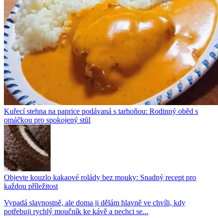
Kuřecí stehna na paprice podávaná s tarhoňou: Rodinný oběd s
omáčkou pro spokojený stůl
Objevte kouzlo kakaové rolády bez mouky: Snadný recept pro
každou příležitost
Vypadá slavnostně, ale doma ji dělám hlavně ve chvíli, kdy
potřebuji rychlý moučník ke kávě a nechci se...