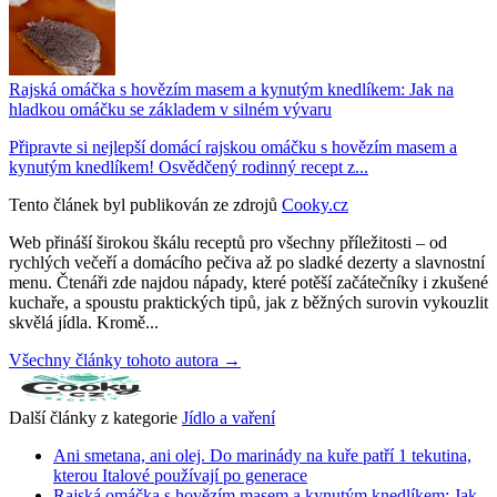
Rajská omáčka s hovězím masem a kynutým knedlíkem: Jak na
hladkou omáčku se základem v silném vývaru
Připravte si nejlepší domácí rajskou omáčku s hovězím masem a
kynutým knedlíkem! Osvědčený rodinný recept z...
Tento článek byl publikován ze zdrojů
Cooky.cz
Web přináší širokou škálu receptů pro všechny příležitosti – od
rychlých večeří a domácího pečiva až po sladké dezerty a slavnostní
menu. Čtenáři zde najdou nápady, které potěší začátečníky i zkušené
kuchaře, a spoustu praktických tipů, jak z běžných surovin vykouzlit
skvělá jídla. Kromě...
Všechny články tohoto autora →
Další články z kategorie
Jídlo a vaření
Ani smetana, ani olej. Do marinády na kuře patří 1 tekutina,
kterou Italové používají po generace
Rajská omáčka s hovězím masem a kynutým knedlíkem: Jak