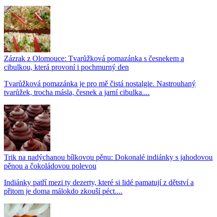
Zázrak z Olomouce: Tvarůžková pomazánka s česnekem a
cibulkou, která provoní i pochmurný den
Tvarůžková pomazánka je pro mě čistá nostalgie. Nastrouhaný
tvarůžek, trocha másla, česnek a jarní cibulka....
Trik na nadýchanou bílkovou pěnu: Dokonalé indiánky s jahodovou
pěnou a čokoládovou polevou
Indiánky patří mezi ty dezerty, které si lidé pamatují z dětství a
přitom je doma málokdo zkouší péct....