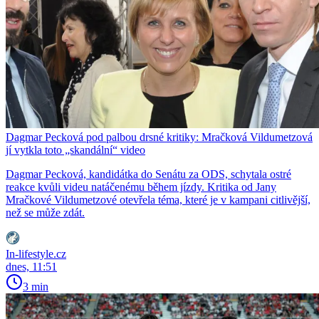
Dagmar Pecková pod palbou drsné kritiky: Mračková Vildumetzová
jí vytkla toto „skandální“ video
Dagmar Pecková, kandidátka do Senátu za ODS, schytala ostré
reakce kvůli videu natáčenému během jízdy. Kritika od Jany
Mračkové Vildumetzové otevřela téma, které je v kampani citlivější,
než se může zdát.
In-lifestyle.cz
dnes, 11:51
3 min