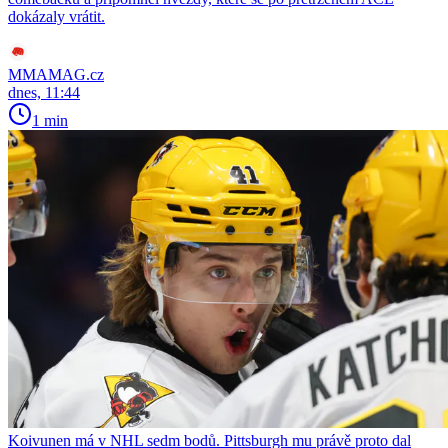
dokázaly vrátit.
MMAMAG.cz
dnes, 11:44
1 min
Koivunen má v NHL sedm bodů. Pittsburgh mu právě proto dal