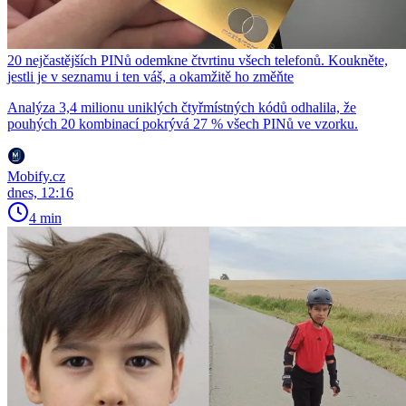
20 nejčastějších PINů odemkne čtvrtinu všech telefonů. Koukněte,
jestli je v seznamu i ten váš, a okamžitě ho změňte
Analýza 3,4 milionu uniklých čtyřmístných kódů odhalila, že
pouhých 20 kombinací pokrývá 27 % všech PINů ve vzorku.
Mobify.cz
dnes, 12:16
4 min