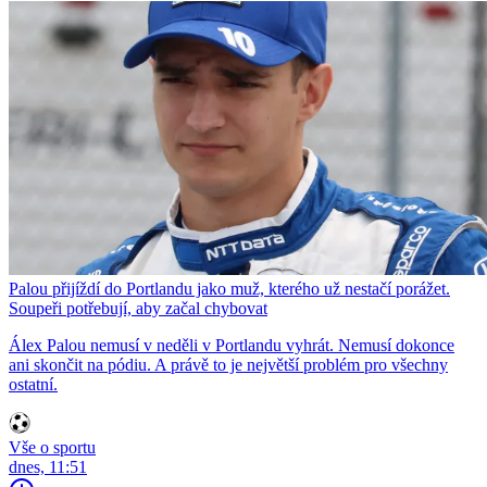
Palou přijíždí do Portlandu jako muž, kterého už nestačí porážet.
Soupeři potřebují, aby začal chybovat
Álex Palou nemusí v neděli v Portlandu vyhrát. Nemusí dokonce
ani skončit na pódiu. A právě to je největší problém pro všechny
ostatní.
Vše o sportu
dnes, 11:51