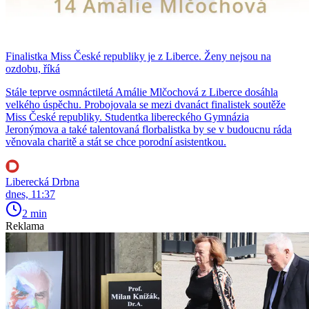
Finalistka Miss České republiky je z Liberce. Ženy nejsou na
ozdobu, říká
Stále teprve osmnáctiletá Amálie Mlčochová z Liberce dosáhla
velkého úspěchu. Probojovala se mezi dvanáct finalistek soutěže
Miss České republiky. Studentka libereckého Gymnázia
Jeronýmova a také talentovaná florbalistka by se v budoucnu ráda
věnovala charitě a stát se chce porodní asistentkou.
Liberecká Drbna
dnes, 11:37
2 min
Reklama