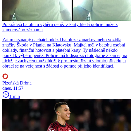
Po krádeži batohu a výběru peněz z karty hledá policie muže z
kamerového záznamu
Zatím neznámý pachatel odcizil batoh ze zaparkovaného vozidla
značky Škoda v Plánici na Klatovsku. Majitel měl v batohu osobní
doklady, finanční hotovost a platební karty. Ty následně někdo
použil k výběru peněz. Policie má k dispozici fotografie z kamer, na
nichž je zachycen muž důležitý pro trestní řízení v tomto případu, a
obrací se na veřejnost s žádostí o pomoc při jeho identifikaci.
Plzeňská Drbna
dnes, 11:57
1 min