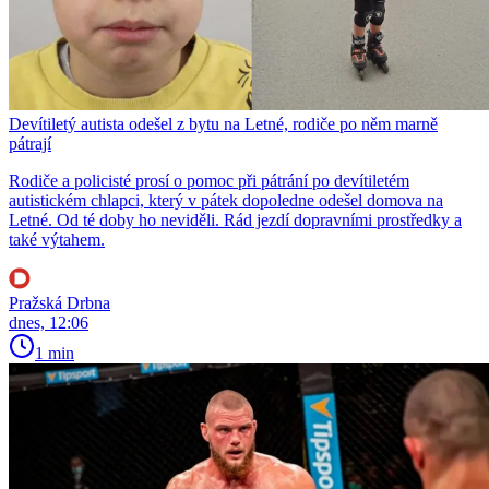
Devítiletý autista odešel z bytu na Letné, rodiče po něm marně
pátrají
Rodiče a policisté prosí o pomoc při pátrání po devítiletém
autistickém chlapci, který v pátek dopoledne odešel domova na
Letné. Od té doby ho neviděli. Rád jezdí dopravními prostředky a
také výtahem.
Pražská Drbna
dnes, 12:06
1 min