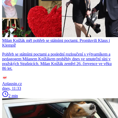
Milan Knížák měl pohřeb se státními poctami. Promluvili Klaus i
Klempíř
Pohřeb se státními poctami a poslední rozloučení s výtvarníkem a
pedagogem Milanem Knížákem proběhly dnes ve smuteční síni v
pražských Strašnicích. Milan Knížák zemřel 26. července ve věku
86 let.
Aplausin.cz
dnes, 11:33
2 min