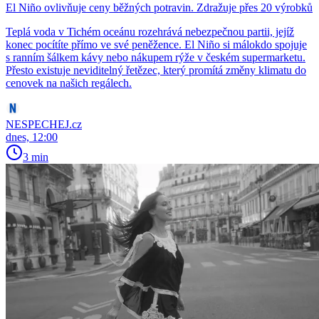
El Niño ovlivňuje ceny běžných potravin. Zdražuje přes 20 výrobků
Teplá voda v Tichém oceánu rozehrává nebezpečnou partii, jejíž
konec pocítíte přímo ve své peněžence. El Niño si málokdo spojuje
s ranním šálkem kávy nebo nákupem rýže v českém supermarketu.
Přesto existuje neviditelný řetězec, který promítá změny klimatu do
cenovek na našich regálech.
NESPECHEJ.cz
dnes, 12:00
3 min