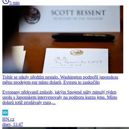
5 min
Tohle se nikdy předtím nestalo. Washington podpořil japonskou
měnu prodejem eur místo dolarů, Evropu to zaskočilo
Evropany překvapil způsob, jakým Spojené státy minulý týden
spolu s Japonskem intervenovaly na podporu kurzu jenu. Místo
dolarů totiž prodávaly eura,...
HN.cz
dnes, 11:47