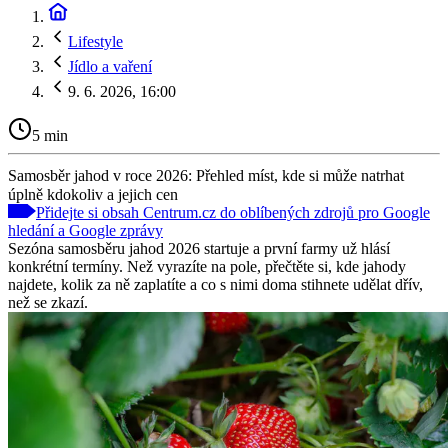
Lifestyle
Jídlo a vaření
9. 6. 2026, 16:00
5 min
Samosběr jahod v roce 2026: Přehled míst, kde si může natrhat
úplně kdokoliv a jejich cen
Přidejte si obsah Centrum.cz do oblíbených zdrojů pro Google
hledání a Google zprávy
Sezóna samosběru jahod 2026 startuje a první farmy už hlásí
konkrétní termíny. Než vyrazíte na pole, přečtěte si, kde jahody
najdete, kolik za ně zaplatíte a co s nimi doma stihnete udělat dřív,
než se zkazí.