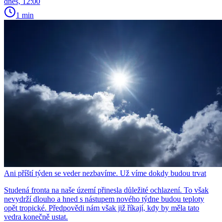
dnes, 12:00
1 min
Ani příští týden se veder nezbavíme. Už víme dokdy budou trvat
Studená fronta na naše území přinesla důležité ochlazení. To však
nevydrží dlouho a hned s nástupem nového týdne budou teploty
opět tropické. Předpovědi nám však již říkají, kdy by měla tato
vedra konečně ustat.