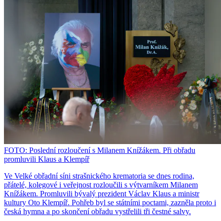
FOTO: Poslední rozloučení s Milanem Knížákem. Při obřadu
promluvili Klaus a Klempíř
Ve Velké obřadní síni strašnického krematoria se dnes rodina,
přátelé, kolegové i veřejnost rozloučili s výtvarníkem Milanem
Knížákem. Promluvili bývalý prezident Václav Klaus a ministr
kultury Oto Klempíř. Pohřeb byl se státními poctami, zazněla proto i
česká hymna a po skončení obřadu vystřelili tři čestné salvy.