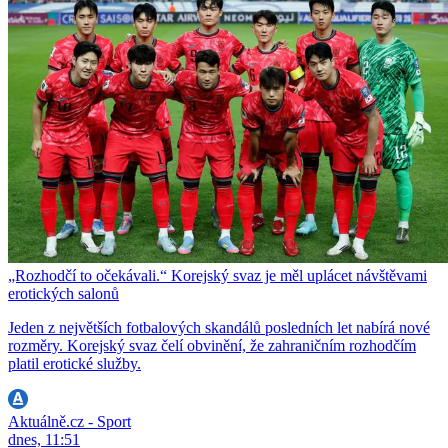
„Rozhodčí to očekávali.“ Korejský svaz je měl uplácet návštěvami
erotických salonů
Jeden z největších fotbalových skandálů posledních let nabírá nové
rozměry. Korejský svaz čelí obvinění, že zahraničním rozhodčím
platil erotické služby.
Aktuálně.cz - Sport
dnes, 11:51