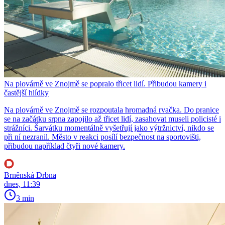
Na plovárně ve Znojmě se popralo třicet lidí. Přibudou kamery i
častější hlídky
Na plovárně ve Znojmě se rozpoutala hromadná rvačka. Do pranice
se na začátku srpna zapojilo až třicet lidí, zasahovat museli policisté i
strážníci. Šarvátku momentálně vyšetřují jako výtržnictví, nikdo se
při ní nezranil. Město v reakci posílí bezpečnost na sportovišti,
přibudou například čtyři nové kamery.
Brněnská Drbna
dnes, 11:39
3 min