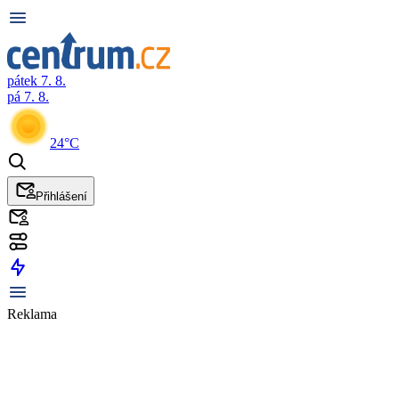
pátek 7. 8.
pá 7. 8.
24°C
Přihlášení
Reklama