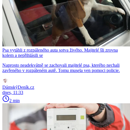
Psa vytáhli z rozpáleného auta sotva živého. Majitelé šli zrovna
kolem a nepřihlásili se
Naprosto neadekvátně se zachovali majitelé psa, kterého nechali
zavřeného v rozpáleném autě. Tomu musela ven pomoci policie.
DámskýDeník.cz
dnes, 11:33
2 min