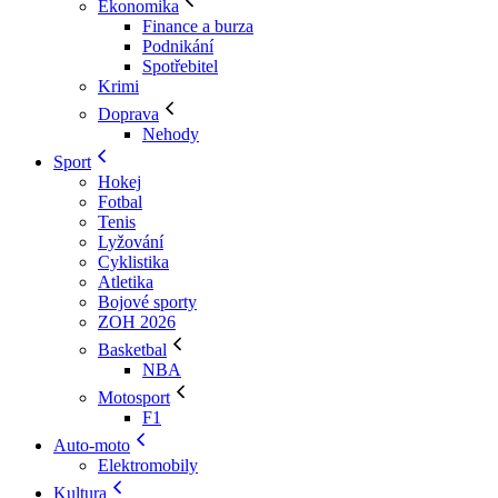
Ekonomika
Finance a burza
Podnikání
Spotřebitel
Krimi
Doprava
Nehody
Sport
Hokej
Fotbal
Tenis
Lyžování
Cyklistika
Atletika
Bojové sporty
ZOH 2026
Basketbal
NBA
Motosport
F1
Auto-moto
Elektromobily
Kultura