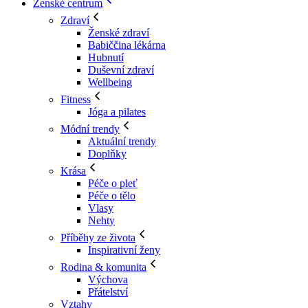
Ženské centrum
Zdraví
Ženské zdraví
Babiččina lékárna
Hubnutí
Duševní zdraví
Wellbeing
Fitness
Jóga a pilates
Módní trendy
Aktuální trendy
Doplňky
Krása
Péče o pleť
Péče o tělo
Vlasy
Nehty
Příběhy ze života
Inspirativní ženy
Rodina & komunita
Výchova
Přátelství
Vztahy