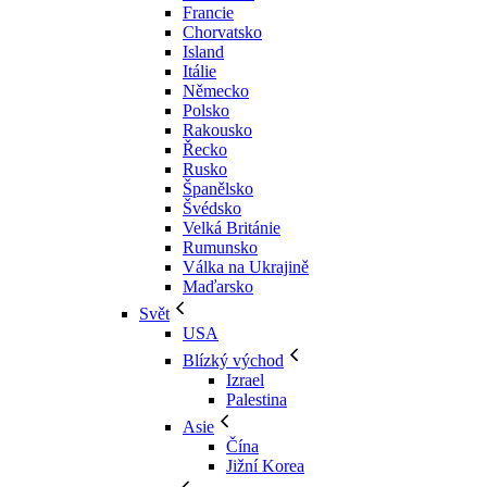
Francie
Chorvatsko
Island
Itálie
Německo
Polsko
Rakousko
Řecko
Rusko
Španělsko
Švédsko
Velká Británie
Rumunsko
Válka na Ukrajině
Maďarsko
Svět
USA
Blízký východ
Izrael
Palestina
Asie
Čína
Jižní Korea