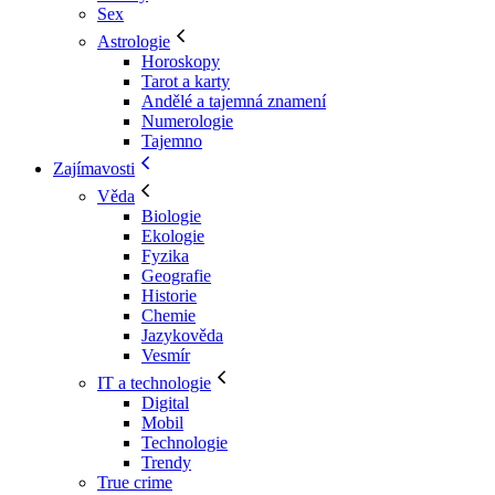
Sex
Astrologie
Horoskopy
Tarot a karty
Andělé a tajemná znamení
Numerologie
Tajemno
Zajímavosti
Věda
Biologie
Ekologie
Fyzika
Geografie
Historie
Chemie
Jazykověda
Vesmír
IT a technologie
Digital
Mobil
Technologie
Trendy
True crime