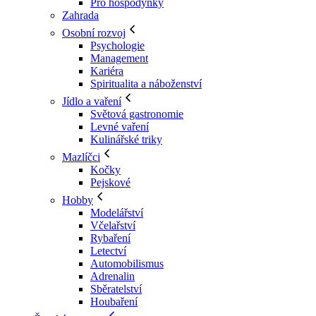
Pro hospodyňky
Zahrada
Osobní rozvoj
Psychologie
Management
Kariéra
Spiritualita a náboženství
Jídlo a vaření
Světová gastronomie
Levné vaření
Kulinářské triky
Mazlíčci
Kočky
Pejskové
Hobby
Modelářství
Včelařství
Rybaření
Letectví
Automobilismus
Adrenalin
Sběratelství
Houbaření