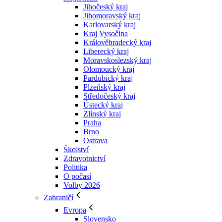
Jihočeský kraj
Jihomoravský kraj
Karlovarský kraj
Kraj Vysočina
Králověhradecký kraj
Liberecký kraj
Moravskoslezský kraj
Olomoucký kraj
Pardubický kraj
Plzeňský kraj
Středočeský kraj
Ústecký kraj
Zlínský kraj
Praha
Brno
Ostrava
Školství
Zdravotnictví
Politika
O počasí
Volby 2026
Zahraničí
Evropa
Slovensko