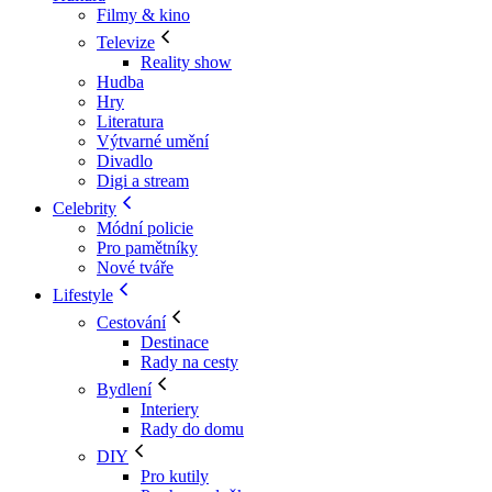
Filmy & kino
Televize
Reality show
Hudba
Hry
Literatura
Výtvarné umění
Divadlo
Digi a stream
Celebrity
Módní policie
Pro pamětníky
Nové tváře
Lifestyle
Cestování
Destinace
Rady na cesty
Bydlení
Interiery
Rady do domu
DIY
Pro kutily