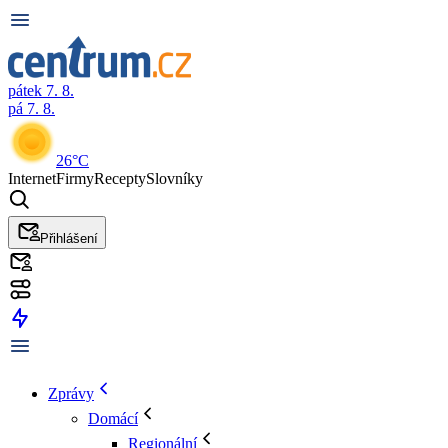
pátek 7. 8.
pá 7. 8.
26°C
Internet
Firmy
Recepty
Slovníky
Přihlášení
Zprávy
Domácí
Regionální