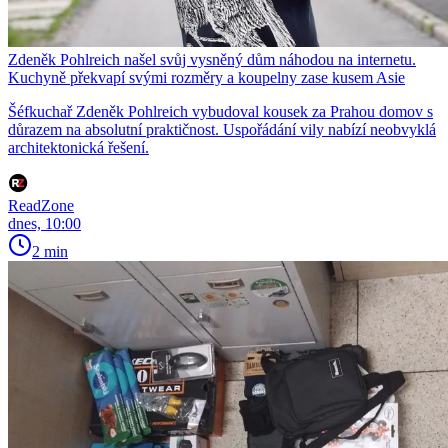
Zdeněk Pohlreich našel svůj vysněný dům náhodou na internetu.
Kuchyně překvapí svými rozměry a koupelny zase kusem Asie
Šéfkuchař Zdeněk Pohlreich vybudoval kousek za Prahou domov s
důrazem na absolutní praktičnost. Uspořádání vily nabízí neobvyklá
architektonická řešení.
ReadZone
dnes, 10:00
2 min