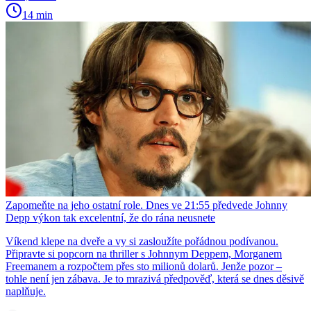
14 min
Zapomeňte na jeho ostatní role. Dnes ve 21:55 předvede Johnny
Depp výkon tak excelentní, že do rána neusnete
Víkend klepe na dveře a vy si zasloužíte pořádnou podívanou.
Připravte si popcorn na thriller s Johnnym Deppem, Morganem
Freemanem a rozpočtem přes sto milionů dolarů. Jenže pozor –
tohle není jen zábava. Je to mrazivá předpověď, která se dnes děsivě
naplňuje.