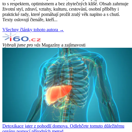
to s respektem, optimismem a bez zbytečných klišé. Obsah zahrnuje
životní styl, zdraví, vztahy, kulturu, cestování, osobní příběhy i
praktické rady, které pomáhají prožít zralý věk naplno a s chutí.
Texty oslovují čtenáře, kteří...
Všechny články tohoto autora →
Vybrali jsme pro vás
Magazíny a zajímavosti
Detoxikace jater z pohodlí domova. Odlehčete tomuto důležitému
orgánu pomocí přírodních metod