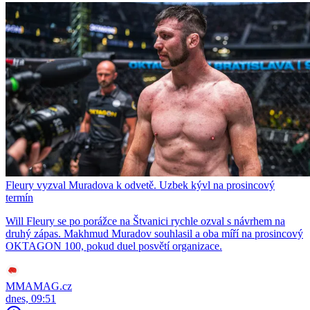
Fleury vyzval Muradova k odvetě. Uzbek kývl na prosincový
termín
Will Fleury se po porážce na Štvanici rychle ozval s návrhem na
druhý zápas. Makhmud Muradov souhlasil a oba míří na prosincový
OKTAGON 100, pokud duel posvětí organizace.
MMAMAG.cz
dnes, 09:51