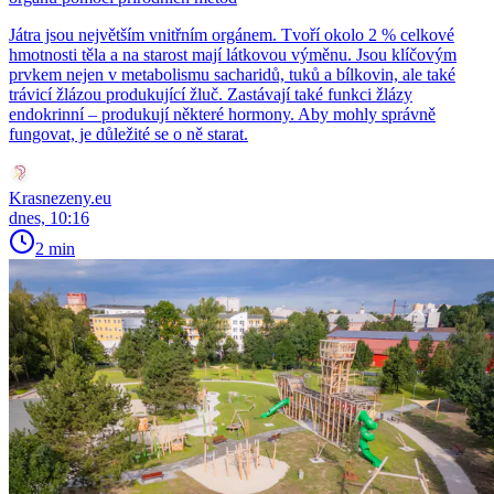
Játra jsou největším vnitřním orgánem. Tvoří okolo 2 % celkové
hmotnosti těla a na starost mají látkovou výměnu. Jsou klíčovým
prvkem nejen v metabolismu sacharidů, tuků a bílkovin, ale také
trávicí žlázou produkující žluč. Zastávají také funkci žlázy
endokrinní – produkují některé hormony. Aby mohly správně
fungovat, je důležité se o ně starat.
Krasnezeny.eu
dnes, 10:16
2 min