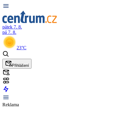
pátek 7. 8.
pá 7. 8.
23°C
Přihlášení
Reklama