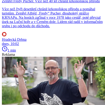
Zemřel Fredy Pucher. Více než 40 let chránil krkonošskou přírodu
Více než čtyři desetiletí chránil krkonošskou přírodu a pomáhal
turistům. Zemřel Alfréd „Fredy“ Pucher, dlouholetý strážce
KRNAPu. Na horách začínal v roce 1978 jako cestář, poté převzal
úsek na Luční hoře a v Černém dole. Lidem rád radil v informačním
srubu i po odchodu do důchodu.
Hradecká Drbna
dnes, 10:02
1 min
Reklama