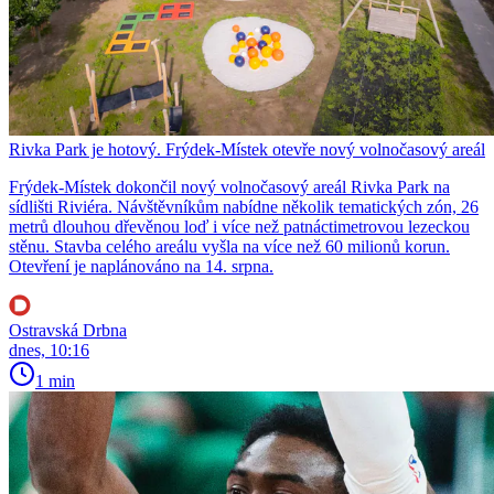
Rivka Park je hotový. Frýdek-Místek otevře nový volnočasový areál
Frýdek-Místek dokončil nový volnočasový areál Rivka Park na
sídlišti Riviéra. Návštěvníkům nabídne několik tematických zón, 26
metrů dlouhou dřevěnou loď i více než patnáctimetrovou lezeckou
stěnu. Stavba celého areálu vyšla na více než 60 milionů korun.
Otevření je naplánováno na 14. srpna.
Ostravská Drbna
dnes, 10:16
1 min