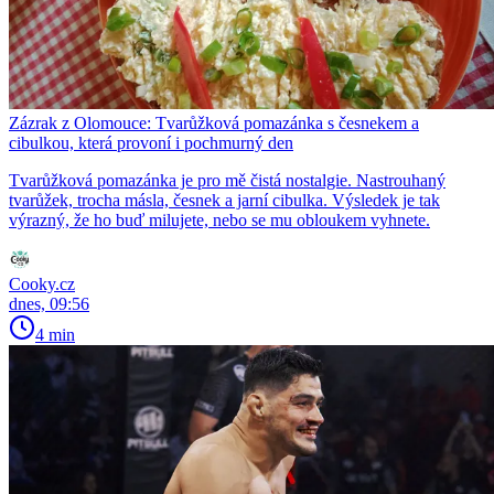
Zázrak z Olomouce: Tvarůžková pomazánka s česnekem a
cibulkou, která provoní i pochmurný den
Tvarůžková pomazánka je pro mě čistá nostalgie. Nastrouhaný
tvarůžek, trocha másla, česnek a jarní cibulka. Výsledek je tak
výrazný, že ho buď milujete, nebo se mu obloukem vyhnete.
Cooky.cz
dnes, 09:56
4 min