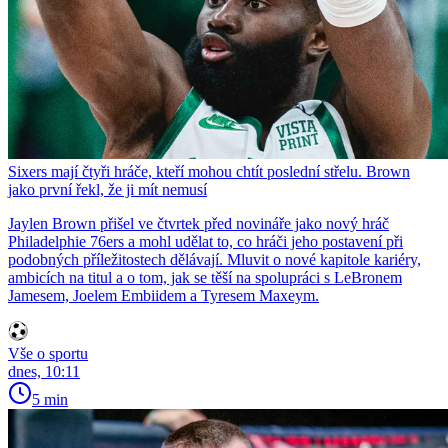
Sixers mají čtyři hráče, kteří mohou chtít poslední střelu. Brown
jako první řekl, že ji mít nemusí
Jaylen Brown přišel ve čtvrtek před novináře jako nový hráč
Philadelphie 76ers a mohl udělat to, co hráči jeho postavení při
podobných příležitostech dělávají. Mluvit o nové kapitole kariéry,
ambicích na titul a o tom, jak se těší na spolupráci s LeBronem
Jamesem, Joelem Embiidem a Tyresem Maxeym.
Vše o sportu
dnes, 10:11
5 min