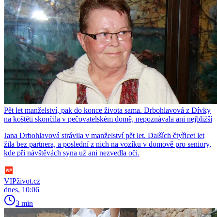
Pět let manželství, pak do konce života sama. Drbohlavová z Dívky
na koštěti skončila v pečovatelském domě, nepoznávala ani nejbližší
Jana Drbohlavová strávila v manželství pět let. Dalších čtyřicet let
žila bez partnera, a poslední z nich na vozíku v domově pro seniory,
kde při návštěvách syna už ani nezvedla oči.
VIPživot.cz
dnes, 10:06
3 min