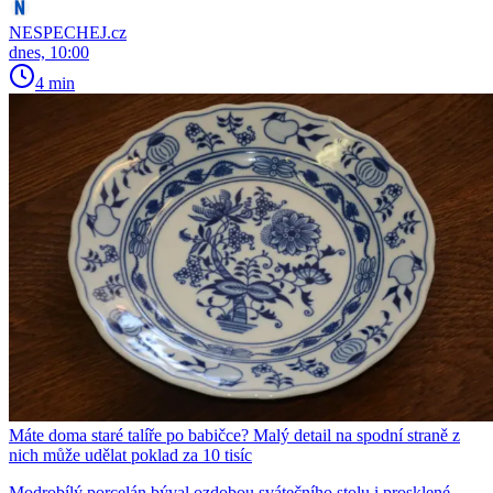
NESPECHEJ.cz
dnes, 10:00
4 min
Máte doma staré talíře po babičce? Malý detail na spodní straně z
nich může udělat poklad za 10 tisíc
Modrobílý porcelán býval ozdobou svátečního stolu i prosklené