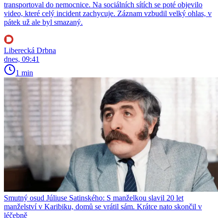
transportoval do nemocnice. Na sociálních sítích se poté objevilo
video, které celý incident zachycuje. Záznam vzbudil velký ohlas, v
pátek už ale byl smazaný.
Liberecká Drbna
dnes, 09:41
1 min
Smutný osud Júliuse Satinského: S manželkou slavil 20 let
manželství v Karibiku, domů se vrátil sám. Krátce nato skončil v
léčebně