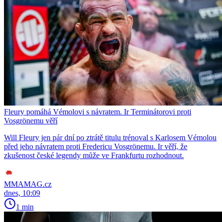
Fleury pomáhá Vémolovi s návratem. Ir Terminátorovi proti
Vosgrönemu věří
Will Fleury jen pár dní po ztrátě titulu trénoval s Karlosem Vémolou
před jeho návratem proti Fredericu Vosgrönemu. Ir věří, že
zkušenost české legendy může ve Frankfurtu rozhodnout.
MMAMAG.cz
dnes, 10:09
1 min