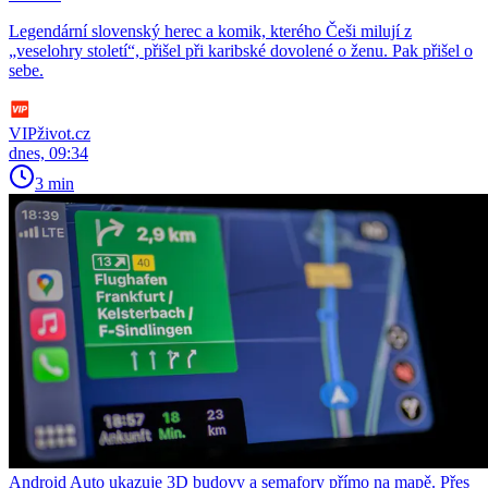
Legendární slovenský herec a komik, kterého Češi milují z
„veselohry století“, přišel při karibské dovolené o ženu. Pak přišel o
sebe.
VIPživot.cz
dnes, 09:34
3 min
Android Auto ukazuje 3D budovy a semafory přímo na mapě. Přes