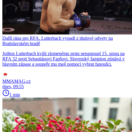
Další rána pro RFA. Lutterbach vypadl z titulové odvety na
Bratislavském hradě
Joilton Lutterbach kvůli zlomenému prstu nenastoupí 15. srpna na
RFA 32 proti Sebastiánovi Fapšovi. Slovenský šampion zůstává v
hlavním zápase a soupeře mu mají pomoci vybrat fanoušci.
MMAMAG.cz
dnes, 09:55
1 min