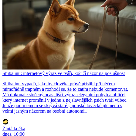
Shiba inu: internetový výraz ve tváři, kočičí názor na poslušnost
Shiba inu vypadá, jako by člověka právě přistihl při něčem
mimořádně trapném a rozhodl se, že to zatím nebude komentovat.
Má dokonale stočený ocas, liščí výraz, elegantní pohyb a obličej,
který internet proměnil v jednu z nejslavnějších psích tváří vůbec.
Jenže pod memem se skrývá staré japonské lovecké plemeno s
velmi jasným názorem na osobní autonomii.
Žlutá kočka
dnes, 10:00