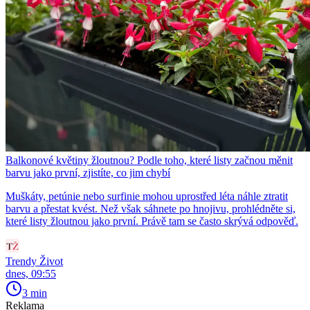
Balkonové květiny žloutnou? Podle toho, které listy začnou měnit
barvu jako první, zjistíte, co jim chybí
Muškáty, petúnie nebo surfinie mohou uprostřed léta náhle ztratit
barvu a přestat kvést. Než však sáhnete po hnojivu, prohlédněte si,
které listy žloutnou jako první. Právě tam se často skrývá odpověď.
Trendy Život
dnes, 09:55
3 min
Reklama