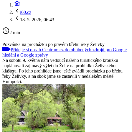
i60.cz
18. 5. 2026, 06:43
2 min
Pozvánka na procházku po pravém břehu řeky Želivky
Přidejte si obsah Centrum.cz do oblíbených zdrojů pro Google
hledání a Google zprávy
Na sobotu 9. května nám vedoucí našeho turistického kroužku
naplánovali zajímavý výlet do Želiv na prohlídku Želivského
kláštera. Po jeho prohlídce jsme ještě zvládli procházku po břehu
řeky Želivky, a na skok jsme se zastavili v nedalekém městě
Humpolci.