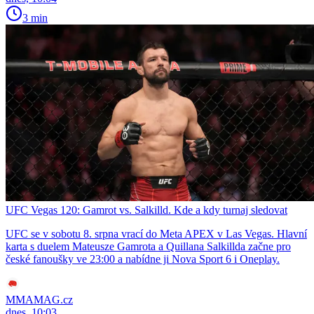
3 min
UFC Vegas 120: Gamrot vs. Salkilld. Kde a kdy turnaj sledovat
UFC se v sobotu 8. srpna vrací do Meta APEX v Las Vegas. Hlavní
karta s duelem Mateusze Gamrota a Quillana Salkillda začne pro
české fanoušky ve 23:00 a nabídne ji Nova Sport 6 i Oneplay.
MMAMAG.cz
dnes, 10:03