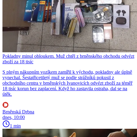
Pokladny minul obloukem. Muž chtěl z brněnského obchodu odvézt
zboží za 18 tisíc
S plným nákupním vozíkem zamířil k východu, pokladny ale úplně
vynechal. Šestatřicetiletý muž se podle strážníků pokusil z
obchodního centra v brněnských Ivanovicích odvézt zboží za téměř
18 tisíc korun bez zaplacení. Když ho zastavila ostraha, dal se na
útěk.
Brněnská Drbna
dnes, 10:00
1 min