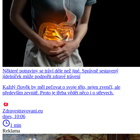
Některé potraviny se tráví déle než jiné. Správně sestavený
jídelníček může podpořit zdravé trávení
Každý člověk by měl pečovat o svoje tělo, nejen zvenčí, ale
především zevnitř. Proto je třeba vědět něco i o střevech.
Zdravestravovani.eu
dnes, 10:06
1 min
Reklama