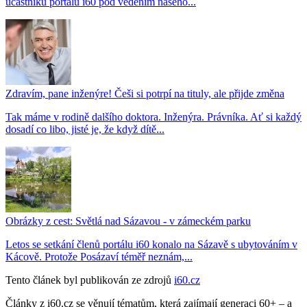
účastníků portálu i60 pod vedením našeho...
Zdravím, pane inženýre! Češi si potrpí na tituly, ale přijde změna
Tak máme v rodině dalšího doktora. Inženýra. Právníka. Ať si každý
dosadí co libo, jisté je, že když dítě...
Obrázky z cest: Světlá nad Sázavou - v zámeckém parku
Letos se setkání členů portálu i60 konalo na Sázavě s ubytováním v
Kácově. Protože Posázaví téměř neznám,...
Tento článek byl publikován ze zdrojů
i60.cz
Články z i60.cz se věnují tématům, která zajímají generaci 60+ – a