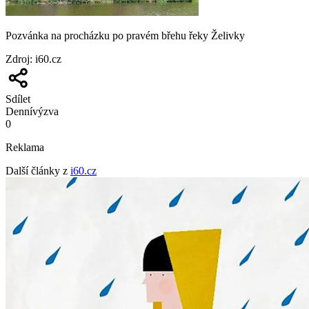
Pozvánka na procházku po pravém břehu řeky Želivky
Zdroj
:
i60.cz
Sdílet
Denní
výzva
0
Reklama
Další články z
i60.cz