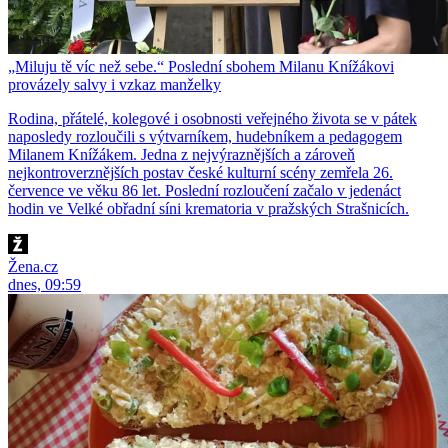
„Miluju tě víc než sebe.“ Poslední sbohem Milanu Knížákovi
provázely salvy i vzkaz manželky
Rodina, přátelé, kolegové i osobnosti veřejného života se v pátek
naposledy rozloučili s výtvarníkem, hudebníkem a pedagogem
Milanem Knížákem. Jedna z nejvýraznějších a zároveň
nejkontroverznějších postav české kulturní scény zemřela 26.
července ve věku 86 let. Poslední rozloučení začalo v jedenáct
hodin ve Velké obřadní síni krematoria v pražských Strašnicích.
Žena.cz
dnes, 09:59