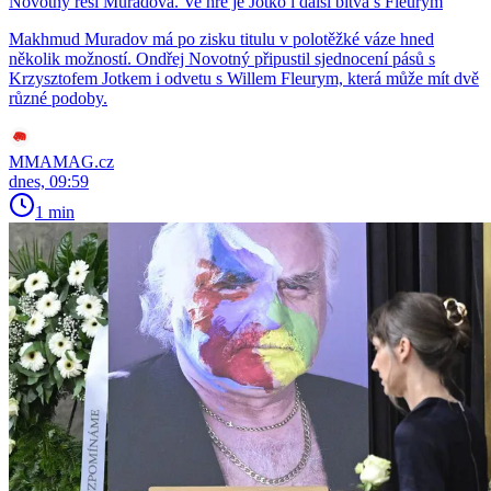
Novotný řeší Muradova. Ve hře je Jotko i další bitva s Fleurym
Makhmud Muradov má po zisku titulu v polotěžké váze hned
několik možností. Ondřej Novotný připustil sjednocení pásů s
Krzysztofem Jotkem i odvetu s Willem Fleurym, která může mít dvě
různé podoby.
MMAMAG.cz
dnes, 09:59
1 min