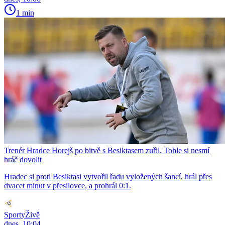
1 min
Trenér Hradce Horejš po bitvě s Besiktasem zuřil. Tohle si nesmí
hráč dovolit
Hradec si proti Besiktasi vytvořil řadu vyložených šancí, hrál přes
dvacet minut v přesilovce, a prohrál 0:1.
SportyŽivě
dnes, 10:04