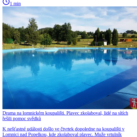
1 min
Drama na lomnickém koupališti. Plavec zkolaboval, lidé na sítích
řešili pomoc svědků
K nešťastné události došlo ve čtvrtek dopoledne na koupališti v
Lomnici nad Popelkou, kde zkolaboval plavec. Muže vrtulník