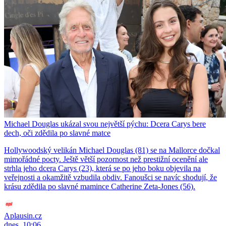
Michael Douglas ukázal svou největší pýchu: Dcera Carys bere
dech, oči zdědila po slavné matce
Hollywoodský velikán Michael Douglas (81) se na Mallorce dočkal
mimořádné pocty. Ještě větší pozornost než prestižní ocenění ale
strhla jeho dcera Carys (23), která se po jeho boku objevila na
veřejnosti a okamžitě vzbudila obdiv. Fanoušci se navíc shodují, že
krásu zdědila po slavné mamince Catherine Zeta-Jones (56).
Aplausin.cz
dnes, 10:06