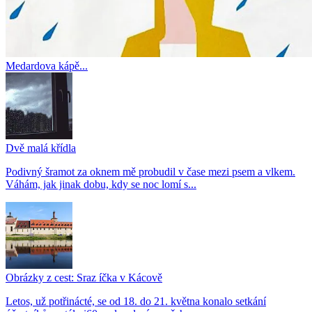
Medardova kápě...
Dvě malá křídla
Podivný šramot za oknem mě probudil v čase mezi psem a vlkem.
Váhám, jak jinak dobu, kdy se noc lomí s...
Obrázky z cest: Sraz íčka v Kácově
Letos, už potřinácté, se od 18. do 21. května konalo setkání