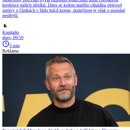
kredence našich předků. Dnes se kolem starého cibuláku objevují
zprávy o částkách v řádu tisíců korun, skutečnost je však o poznání
pestřejší.
Kapitalio
dnes, 09:59
3 min
Reklama