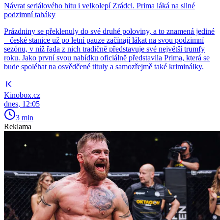
Návrat seriálového hitu i velkolepí Zrádci. Prima láká na silné
podzimní taháky
Prázdniny se překlenuly do své druhé poloviny, a to znamená jediné
– české stanice už po letní pauze začínají lákat na svou podzimní
sezónu, v níž řada z nich tradičně představuje své největší trumfy
roku. Jako první svou nabídku oficiálně představila Prima, která se
bude spoléhat na osvědčené tituly a samozřejmě také kriminálky.
Kinobox.cz
dnes, 12:05
3 min
Reklama