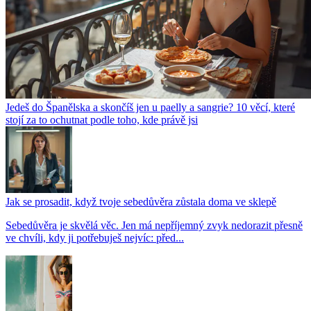
Jedeš do Španělska a skončíš jen u paelly a sangrie? 10 věcí, které
stojí za to ochutnat podle toho, kde právě jsi
Jak se prosadit, když tvoje sebedůvěra zůstala doma ve sklepě
Sebedůvěra je skvělá věc. Jen má nepříjemný zvyk nedorazit přesně
ve chvíli, kdy ji potřebuješ nejvíc: před...