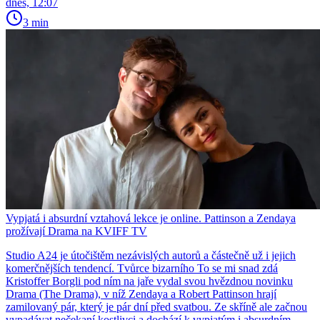
dnes, 12:07
3 min
Vypjatá i absurdní vztahová lekce je online. Pattinson a Zendaya
prožívají Drama na KVIFF TV
Studio A24 je útočištěm nezávislých autorů a částečně už i jejich
komerčnějších tendencí. Tvůrce bizarního To se mi snad zdá
Kristoffer Borgli pod ním na jaře vydal svou hvězdnou novinku
Drama (The Drama), v níž Zendaya a Robert Pattinson hrají
zamilovaný pár, který je pár dní před svatbou. Ze skříně ale začnou
vypadávat nečekaní kostlivci a dochází k vypjatým i absurdním