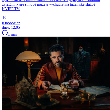
zvratům, které si nově můžete vychutnat na tuzemské službě
KVIFF.TV.
Kinobox.cz
dnes, 12:05
1 min