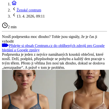
Ženské centrum
13. 4. 2026, 09:11
2 min
Nosíš podprsenku moc dlouho? Tohle jsou signály, že je čas ji
vyhodit
Přidejte si obsah Centrum.cz do oblíbených zdrojů pro Google
hledání a Google zprávy
Podprsenka je jeden z nejvíce namáhaných kousků oblečení, které
nosíš. Drží, podpírá, přizpůsobuje se pohybu a každý den pracuje s
tvým tělem. Přesto ji většina žen nosí tak dlouho, dokud se doslova
„nerozpadne“. A právě v tom je problém.