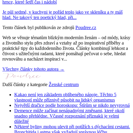
hrnce, které šetří čas i nádobí
Je půl sedmé, v kuchyni je pořád teplo jako ve skleníku a ty máš
hlad. Ne takový ten poetický hlad, při...
Tento článek byl publikován ze zdrojů
Poudree.cz
Web se věnuje tématům blízkým moderním ženám – od módy, krásy
a životního stylu přes zdraví a vztahy až po inspirativní příběhy a
praktické tipy do každodenního života. Články kombinují lehkost a
čtivost s užitečnými radami, které pomáhají pečovat o sebe, hledat
rovnováhu a nacházet inspiraci v...
Všechny články tohoto autora →
Další články z kategorie
Ženské centrum
Kakao není jen základem oblíbeného nápoje. Těchto 5
vlastností může příznivě působit na lidský organismus
Největší dračice podle horoskopu: Štírům se nikdo nevyrovná
Demence může začínat nenápadnými změnami, které okolí
snadno přehlédne. Včasné rozpoznání příznaků je velmi
důležité
Některé byliny mohou ulevit při potížích s dýchacími cestami.
Bronchitida i astma však vyžadují správnou léčbu