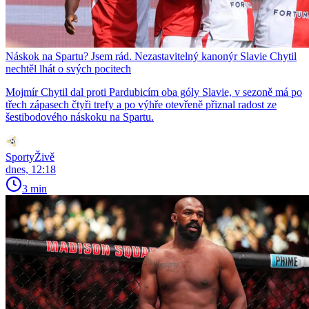
Náskok na Spartu? Jsem rád. Nezastavitelný kanonýr Slavie Chytil
nechtěl lhát o svých pocitech
Mojmír Chytil dal proti Pardubicím oba góly Slavie, v sezoně má po
třech zápasech čtyři trefy a po výhře otevřeně přiznal radost ze
šestibodového náskoku na Spartu.
SportyŽivě
dnes, 12:18
3 min