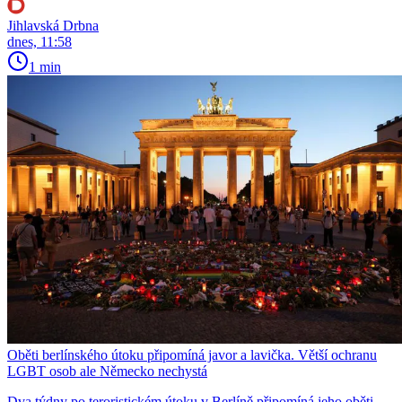
Jihlavská Drbna
dnes, 11:58
1 min
Oběti berlínského útoku připomíná javor a lavička. Větší ochranu
LGBT osob ale Německo nechystá
Dva týdny po teroristickém útoku v Berlíně připomíná jeho oběti