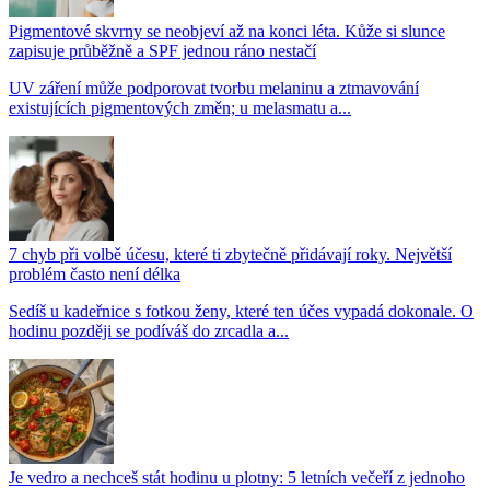
Pigmentové skvrny se neobjeví až na konci léta. Kůže si slunce
zapisuje průběžně a SPF jednou ráno nestačí
UV záření může podporovat tvorbu melaninu a ztmavování
existujících pigmentových změn; u melasmatu a...
7 chyb při volbě účesu, které ti zbytečně přidávají roky. Největší
problém často není délka
Sedíš u kadeřnice s fotkou ženy, které ten účes vypadá dokonale. O
hodinu později se podíváš do zrcadla a...
Je vedro a nechceš stát hodinu u plotny: 5 letních večeří z jednoho