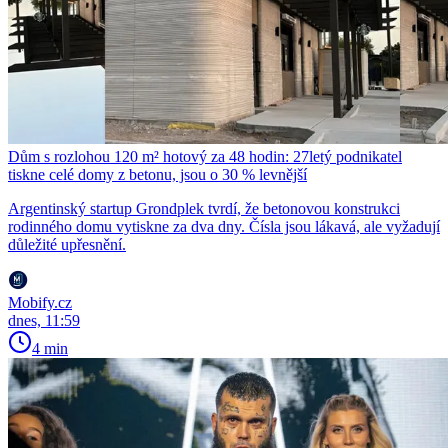
Dům s rozlohou 120 m² hotový za 48 hodin: 27letý podnikatel
tiskne celé domy z betonu, jsou o 30 % levnější
Argentinský startup Grondplek tvrdí, že betonovou konstrukci
rodinného domu vytiskne za dva dny. Čísla jsou lákavá, ale vyžadují
důležité upřesnění.
Mobify.cz
dnes, 11:59
4 min