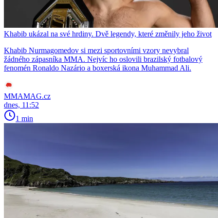
Khabib ukázal na své hrdiny. Dvě legendy, které změnily jeho život
Khabib Nurmagomedov si mezi sportovními vzory nevybral
žádného zápasníka MMA. Nejvíc ho oslovili brazilský fotbalový
fenomén Ronaldo Nazário a boxerská ikona Muhammad Ali.
MMAMAG.cz
dnes, 11:52
1 min