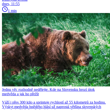
dnes, 11:55
1 min
Jednu věc rozhodně nedělejte. Kde na Slovensku hrozí útok
medvěda a jak ho přežít
Váží i přes 300 kilo a sprintuje rychlostí až 55 kilometrů za hodinu.
Výskyt medvěda hnědého hlásí už naprostá většina slovenských