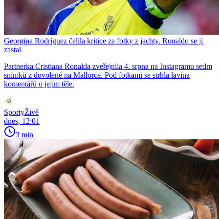
Georgina Rodríguez čelila kritice za fotky z jachty. Ronaldo se jí
zastal
Partnerka Cristiana Ronalda zveřejnila 4. srpna na Instagramu sedm
snímků z dovolené na Mallorce. Pod fotkami se strhla lavina
komentářů o jejím těle.
SportyŽivě
dnes, 12:01
3 min