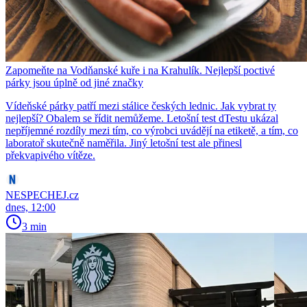
Zapomeňte na Vodňanské kuře i na Krahulík. Nejlepší poctivé
párky jsou úplně od jiné značky
Vídeňské párky patří mezi stálice českých lednic. Jak vybrat ty
nejlepší? Obalem se řídit nemůžeme. Letošní test dTestu ukázal
nepříjemné rozdíly mezi tím, co výrobci uvádějí na etiketě, a tím, co
laboratoř skutečně naměřila. Jiný letošní test ale přinesl
překvapivého vítěze.
NESPECHEJ.cz
dnes, 12:00
3 min