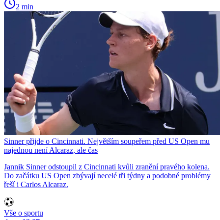
2 min
Sinner přijde o Cincinnati. Největším soupeřem před US Open mu
najednou není Alcaraz, ale čas
Jannik Sinner odstoupil z Cincinnati kvůli zranění pravého kolena.
Do začátku US Open zbývají necelé tři týdny a podobné problémy
řeší i Carlos Alcaraz.
Vše o sportu