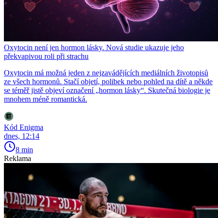
Oxytocin není jen hormon lásky. Nová studie ukazuje jeho
překvapivou roli při strachu
Oxytocin má možná jeden z nejzavádějících mediálních životopisů
ze všech hormonů. Stačí objetí, polibek nebo pohled na dítě a někde
se téměř jistě objeví označení „hormon lásky“. Skutečná biologie je
mnohem méně romantická.
Kód Enigma
dnes, 12:14
8 min
Reklama