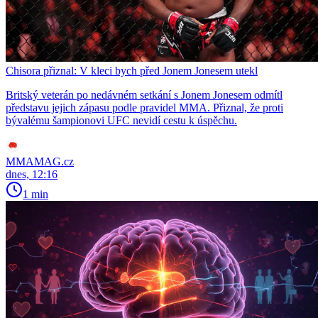
Chisora přiznal: V kleci bych před Jonem Jonesem utekl
Britský veterán po nedávném setkání s Jonem Jonesem odmítl
představu jejich zápasu podle pravidel MMA. Přiznal, že proti
bývalému šampionovi UFC nevidí cestu k úspěchu.
MMAMAG.cz
dnes, 12:16
1 min