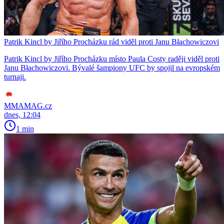
Patrik Kincl by Jiřího Procházku rád viděl proti Janu Błachowiczovi
Patrik Kincl by Jiřího Procházku místo Paula Costy raději viděl proti
Janu Błachowiczovi. Bývalé šampiony UFC by spojil na evropském
turnaji.
MMAMAG.cz
dnes, 12:04
1 min