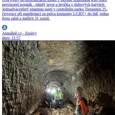
provizorní pomník - mladý javor a lavička v duhových barvách.
Jednadvacetiletý islamista najel v centrálním parku Tiergarten 25.
července při manifestaci za práva komunity LGBT+ do lidí, jednu
ženu zabil a dalších 31 zranil.
Aktuálně.cz - Zprávy
dnes, 11:57