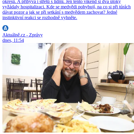
okresů. A přibývá i střetů s lidmi. Jen tento víkend si dva útoky
vyžádaly hospitalizaci. Kde se medvědi pohybují, na co si při túrách
dávat pozor a jak se při setkání s medvědem zachovat? Jedné
instinktivní reakci se rozhodně vyhněte.
Aktuálně.cz - Zprávy
dnes, 11:54