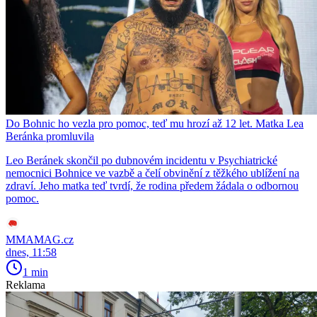
Do Bohnic ho vezla pro pomoc, teď mu hrozí až 12 let. Matka Lea
Beránka promluvila
Leo Beránek skončil po dubnovém incidentu v Psychiatrické
nemocnici Bohnice ve vazbě a čelí obvinění z těžkého ublížení na
zdraví. Jeho matka teď tvrdí, že rodina předem žádala o odbornou
pomoc.
MMAMAG.cz
dnes, 11:58
1 min
Reklama