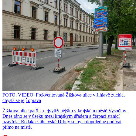
FOTO, VIDEO: Frekventovaná Žižkova ulice v Jihlavě ztichla,
chystá se její oprava
Žižkova ulice patří k nejvytíženějším v krajském městě Vysočiny.
Dnes ráno se v úseku mezi krajským úřadem a čerpací stanicí
uzavřela. Redakce Jihlavské Drbny se byla dopoledne podívat
přímo na místě.