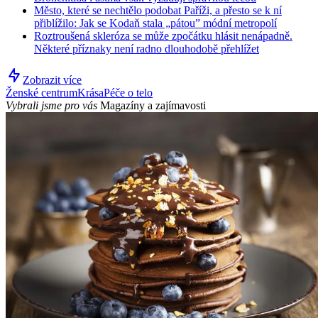
Město, které se nechtělo podobat Paříži, a přesto se k ní
přiblížilo: Jak se Kodaň stala „pátou” módní metropolí
Roztroušená skleróza se může zpočátku hlásit nenápadně.
Některé příznaky není radno dlouhodobě přehlížet
Zobrazit více
Ženské centrum
Krása
Péče o telo
Vybrali jsme pro vás
Magazíny a zajímavosti