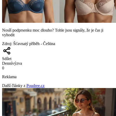
Nosíš podprsenku moc dlouho? Tohle jsou signály, že je čas ji
vyhodit
Zdroj
:
Šťavnatý příběh - Čeština
Sdílet
Denní
výzva
0
Reklama
Další články z
Poudree.cz