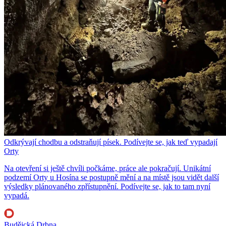
Odkrývají chodbu a odstraňují písek. Podívejte se, jak teď vypadají
Orty
Na otevření si ještě chvíli počkáme, práce ale pokračují. Unikátní
podzemí Orty u Hosína se postupně mění a na místě jsou vidět další
výsledky plánovaného zpřístupnění. Podívejte se, jak to tam nyní
vypadá.
Budějcká Drbna