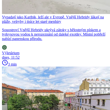
Vypadají jako Karibik, leží ale v Evropě. Vnější Hebridy lákají na
pláže, velryby i tisíce let staré menhiry
Souostroví Vnější Hebridy ukrývá zátoky s bělostným pískem a
tyrkysovou vodou k nerozeznání od daleké exotiky. Místní pobřeží
nabízí panenskou přírodu.
Výletárium
dnes, 11:52
3 min