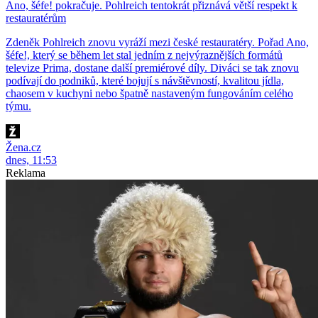
Ano, šéfe! pokračuje. Pohlreich tentokrát přiznává větší respekt k
restauratérům
Zdeněk Pohlreich znovu vyráží mezi české restauratéry. Pořad Ano,
šéfe!, který se během let stal jedním z nejvýraznějších formátů
televize Prima, dostane další premiérové díly. Diváci se tak znovu
podívají do podniků, které bojují s návštěvností, kvalitou jídla,
chaosem v kuchyni nebo špatně nastaveným fungováním celého
týmu.
Žena.cz
dnes, 11:53
Reklama