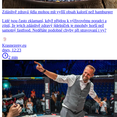
Zdánlivě zdravá jídla mohou mít vyšší obsah kalorií než hamburger
Lidé jsou často zklamaní, když přijdou k výživovému poradci a
zjistí, že jejich zdánlivě zdravý jídelníček je mnohdy horší než
samotný fastfood. Neděláte podobné chyby při stravovaní i vy?
Krasnezeny.eu
dnes, 12:23
2 min