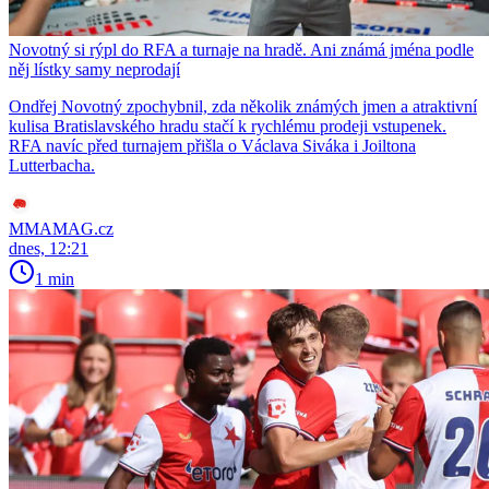
Novotný si rýpl do RFA a turnaje na hradě. Ani známá jména podle
něj lístky samy neprodají
Ondřej Novotný zpochybnil, zda několik známých jmen a atraktivní
kulisa Bratislavského hradu stačí k rychlému prodeji vstupenek.
RFA navíc před turnajem přišla o Václava Siváka i Joiltona
Lutterbacha.
MMAMAG.cz
dnes, 12:21
1 min