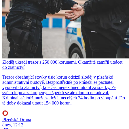
Zloděj ukradl trezor s 250 000 korunami. Okamžitě zamířil utrácet
do zlatnictví
Trezor obsahující stovky tisíc korun odcizil zloděj v plzeňské
administrativní budově. Bezprostředně po krádeži se pachatel
vypravil do zlatnictví, kde část peněz hned utratil za šperky. Ze
svého lupu a zakoupených šperků se ale dlouho neradoval.
Kriminalisté totiž muže zadrželi necelých 24 hodin po vloupání. Do
té doby dokázal utratit 154 000 korun.
Plzeňská Drbna
dnes, 12:12