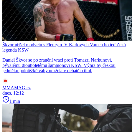
Škvor přišel o odvetu s Fleurym. V Karlových Varech ho teď čeká
legenda KSW
Daniel Škvor se po zranění vrací proti Tomaszi Narkunovi,
bývalému dlouholetému šampionovi KSW. Výhra by českou
jedničku polotěžké váhy udržela v debatě o titul.
MMAMAG.cz
dnes, 12:12
1 min