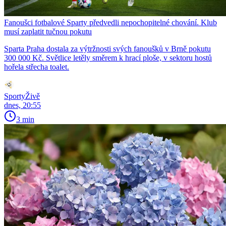
Fanoušci fotbalové Sparty předvedli nepochopitelné chování. Klub
musí zaplatit tučnou pokutu
Sparta Praha dostala za výtržnosti svých fanoušků v Brně pokutu
300 000 Kč. Světlice letěly směrem k hrací ploše, v sektoru hostů
hořela střecha toalet.
SportyŽivě
dnes, 20:55
3 min