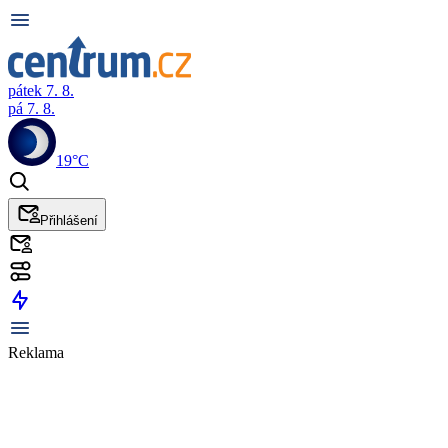
pátek 7. 8.
pá 7. 8.
19°C
Přihlášení
Reklama