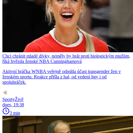
Chci chránit mladé dívky, neměly by hrát proti biologickým mužům,
říká hvězda ženské NBA Cunninghamová
Aktivní hráčka WNBA veřejně odmítla účast transgender žen v
ženském sportu. Reakce přišla z hal, od vedení ligy i od
spoluhráček.
SportyŽivě
dnes, 19:38
3 min