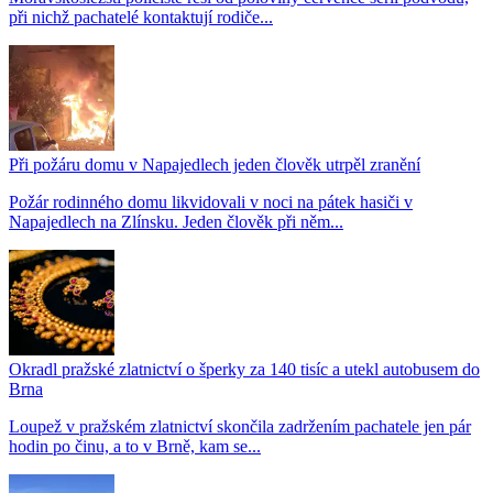
při nichž pachatelé kontaktují rodiče...
Při požáru domu v Napajedlech jeden člověk utrpěl zranění
Požár rodinného domu likvidovali v noci na pátek hasiči v
Napajedlech na Zlínsku. Jeden člověk při něm...
Okradl pražské zlatnictví o šperky za 140 tisíc a utekl autobusem do
Brna
Loupež v pražském zlatnictví skončila zadržením pachatele jen pár
hodin po činu, a to v Brně, kam se...