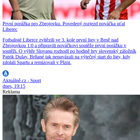
První porážka pro Zbrojovku. Povedený rozjezd nováčka uťal
Liberec
Fotbalisté Liberce zvítězili ve 3. kole první ligy v Brně nad
Zbrojovkou 1:0 a připravili nováčkovi soutěže první porážku v
soutěži. O výhře Slovanu rozhodl po hodině hry slovenský záložník
Patrik Dulay. Brňané tak nenavázali na výtečný start do ligy, kdy
zdolali Spartu a remizovali v Plzni.
Aktuálně.cz - Sport
dnes, 19:15
Reklama