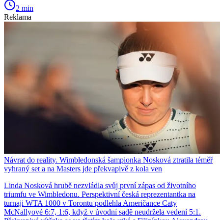
2 min
Reklama
Návrat do reality. Wimbledonská šampionka Nosková ztratila téměř
vyhraný set a na Masters jde překvapivě z kola ven
Linda Nosková hrubě nezvládla svůj první zápas od životního
triumfu ve Wimbledonu. Perspektivní česká reprezentantka na
turnaji WTA 1000 v Torontu podlehla Američance Caty
McNallyové 6:7, 1:6, když v úvodní sadě neudržela vedení 5:1.