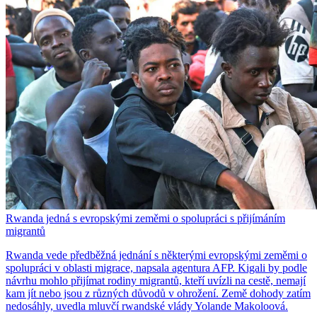
Rwanda jedná s evropskými zeměmi o spolupráci s přijímáním
migrantů
Rwanda vede předběžná jednání s některými evropskými zeměmi o
spolupráci v oblasti migrace, napsala agentura AFP. Kigali by podle
návrhu mohlo přijímat rodiny migrantů, kteří uvízli na cestě, nemají
kam jít nebo jsou z různých důvodů v ohrožení. Země dohody zatím
nedosáhly, uvedla mluvčí rwandské vlády Yolande Makoloová.