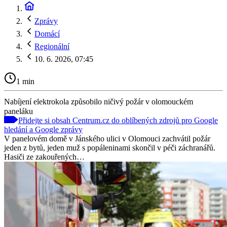
Zprávy
Domácí
Regionální
10. 6. 2026, 07:45
1 min
Nabíjení elektrokola způsobilo ničivý požár v olomouckém
paneláku
Přidejte si obsah Centrum.cz do oblíbených zdrojů pro Google
hledání a Google zprávy
V panelovém domě v Jánského ulici v Olomouci zachvátil požár
jeden z bytů, jeden muž s popáleninami skončil v péči záchranářů.
Hasiči ze zakouřených…