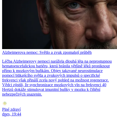
Alzheimerova nemoc: Světlo a zvuk zpomalují průběh
Léčba Alzheimerovy nemoci narážela dlouhá léta na neprostupnou
hematoencefalickou bariéru, která bránila většině léků proniknout
přímo k mozkovým buňkám. Objev takzvané neurostimulace
pomocí blikajícího světla a zvukových impulsů o specifické
frekvenci však přináší zcela nový pohled na možnost regenerace.
Vědci zjistili, že synchronizace mozkových vln na frekvenci 40
Hertzů dokáže stimulovat imunitní buňky v mozku k čištění
nebezpečných usazenin.
Plné zdraví
dnes, 19:44