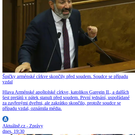
Špičky arménské církve skončily před soudem. Soudce se případu
vzdal
Hlava Arménské apoštolské církve, katolikos Garegin II., a dalších
šest prelátů v pátek stanuli před soudem. První jednání, uspořádané
za zavřenými dveřmi, ale zakrátko skončilo, protože soudce se
případu vzdal, oznámila média.
Aktuálně.cz - Zprávy
dnes, 19:30