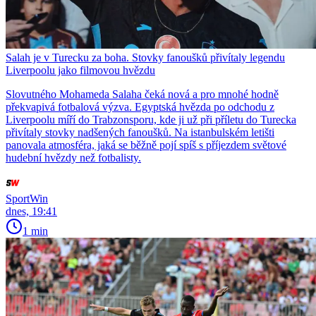
Salah je v Turecku za boha. Stovky fanoušků přivítaly legendu
Liverpoolu jako filmovou hvězdu
Slovutného Mohameda Salaha čeká nová a pro mnohé hodně
překvapivá fotbalová výzva. Egyptská hvězda po odchodu z
Liverpoolu míří do Trabzonsporu, kde ji už při příletu do Turecka
přivítaly stovky nadšených fanoušků. Na istanbulském letišti
panovala atmosféra, jaká se běžně pojí spíš s příjezdem světové
hudební hvězdy než fotbalisty.
SportWin
dnes, 19:41
1 min