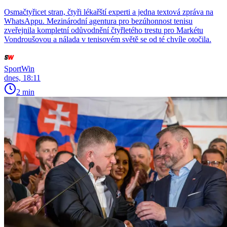
Osmačtyřicet stran, čtyři lékařští experti a jedna textová zpráva na
WhatsAppu. Mezinárodní agentura pro bezúhonnost tenisu
zveřejnila kompletní odůvodnění čtyřletého trestu pro Markétu
Vondroušovou a nálada v tenisovém světě se od té chvíle otočila.
SportWin
dnes, 18:11
2 min