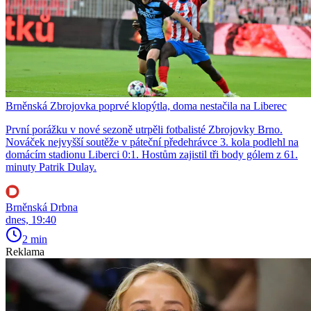
Brněnská Zbrojovka poprvé klopýtla, doma nestačila na Liberec
První porážku v nové sezoně utrpěli fotbalisté Zbrojovky Brno.
Nováček nejvyšší soutěže v páteční předehrávce 3. kola podlehl na
domácím stadionu Liberci 0:1. Hostům zajistil tři body gólem z 61.
minuty Patrik Dulay.
Brněnská Drbna
dnes, 19:40
2 min
Reklama