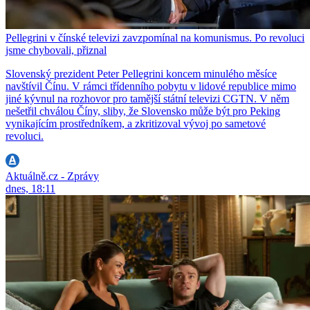
Pellegrini v čínské televizi zavzpomínal na komunismus. Po revoluci
jsme chybovali, přiznal
Slovenský prezident Peter Pellegrini koncem minulého měsíce
navštívil Čínu. V rámci třídenního pobytu v lidové republice mimo
jiné kývnul na rozhovor pro tamější státní televizi CGTN. V něm
nešetřil chválou Číny, sliby, že Slovensko může být pro Peking
vynikajícím prostředníkem, a zkritizoval vývoj po sametové
revoluci.
Aktuálně.cz - Zprávy
dnes, 18:11