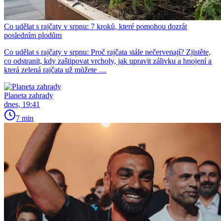
Co udělat s rajčaty v srpnu: 7 kroků, které pomohou dozrát
posledním plodům
Co udělat s rajčaty v srpnu: Proč rajčata stále nečervenají? Zjistěte,
co odstranit, kdy zaštipovat vrcholy, jak upravit zálivku a hnojení a
která zelená rajčata už můžete …
Planeta zahrady
dnes, 19:41
7 min