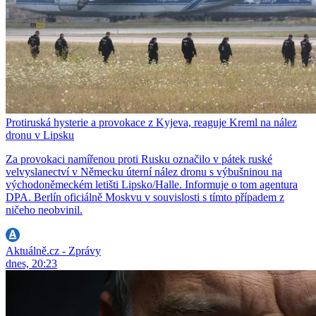
Protiruská hysterie a provokace z Kyjeva, reaguje Kreml na nález
dronu v Lipsku
Za provokaci namířenou proti Rusku označilo v pátek ruské
velvyslanectví v Německu úterní nález dronu s výbušninou na
východoněmeckém letišti Lipsko/Halle. Informuje o tom agentura
DPA. Berlín oficiálně Moskvu v souvislosti s tímto případem z
ničeho neobvinil.
Aktuálně.cz - Zprávy
dnes, 20:23