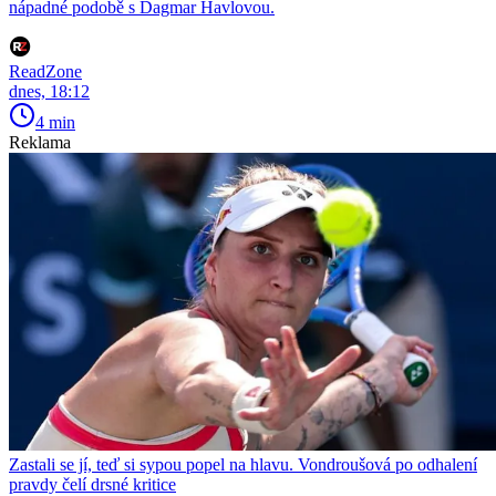
nápadné podobě s Dagmar Havlovou.
ReadZone
dnes, 18:12
4 min
Reklama
Zastali se jí, teď si sypou popel na hlavu. Vondroušová po odhalení
pravdy čelí drsné kritice