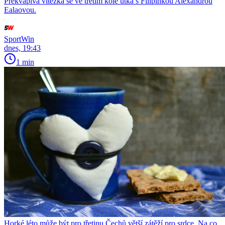
Překvapivá vítězka se ve třetím kole utká s Filipínkou Alexandrou
Ealaovou.
SportWin
dnes, 19:43
1 min
Horké léto může být pro třetinu Čechů větší zátěží pro srdce. Na co