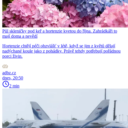
Půl skleničky pod keř a hortenzie kvetou do října. Zahrádkáři to
mají doma a nevědí
Hortenzie chtějí péči obzvlášť v létě, když se jim z květů dělají
nadýchané koule jako z pohádky. Právě tehdy potřebují pořádnou
porci živin.
adbz.cz
dnes, 20:50
2 min