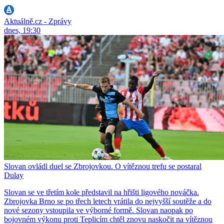
Aktuálně.cz - Zprávy
dnes, 19:30
Slovan ovládl duel se Zbrojovkou. O vítěznou trefu se postaral
Dulay
Slovan se ve třetím kole představil na hřišti ligového nováčka.
Zbrojovka Brno se po třech letech vrátila do nejvyšší soutěže a do
nové sezony vstoupila ve výborné formě. Slovan naopak po
bojovném výkonu proti Teplicím chtěl znovu naskočit na vítěznou