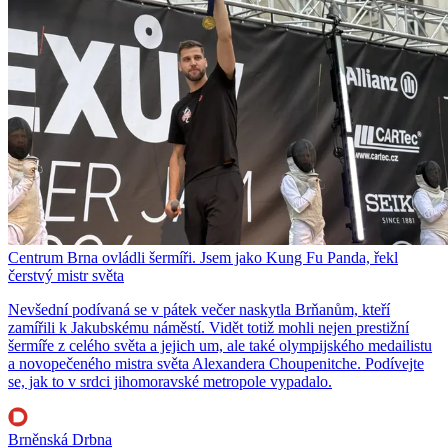
Centrum Brna ovládli šermíři. Jsem jako Kung Fu Panda, řekl
čerstvý mistr světa
Nevšední podívaná se v pátek večer naskytla Brňanům, kteří
zamířili k Jakubskému náměstí. Vidět totiž mohli nejen prestižní
šermíře z celého světa a jejich um, ale také olympijského medailistu
a novopečeného mistra světa Alexandera Choupenitche. Podívejte
se, jak to v srdci jihomoravské metropole vypadalo.
Brněnská Drbna