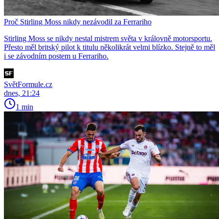
Proč Stirling Moss nikdy nezávodil za Ferrariho
Stirling Moss se nikdy nestal mistrem světa v královně motorsportu.
Přesto měl britský pilot k titulu několikrát velmi blízko. Stejně to měl
i se závodním postem u Ferrariho.
SvětFormule.cz
dnes, 21:24
1 min