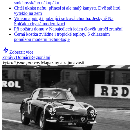
smíchovského nákupáku
Chtěl ukrást naftu, přinesl si ale malý kanystr. Dvě stě litrů
vyteklo na zem
Videomapping i pulzující srdcová chodba. Jeskyně Na
Špičáku chystá modernizaci
Při požáru domu v Napajedlech jeden člověk utrpěl zranění
Černá kostka zvládne i tropické teploty. S chlazením
pomůžou moderní technologie
Zobrazit více
Zprávy
Domácí
Regionální
Vybrali jsme pro vás
Magazíny a zajímavosti