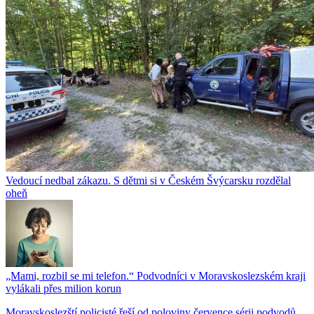
Vedoucí nedbal zákazu. S dětmi si v Českém Švýcarsku rozdělal
oheň
„Mami, rozbil se mi telefon.“ Podvodníci v Moravskoslezském kraji
vylákali přes milion korun
Moravskoslezští policisté řeší od poloviny července sérii podvodů,