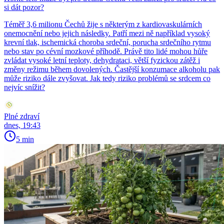
si dát pozor?
Téměř 3,6 milionu Čechů žije s některým z kardiovaskulárních
onemocnění nebo jejich následky. Patří mezi ně například vysoký
krevní tlak, ischemická choroba srdeční, porucha srdečního rytmu
nebo stav po cévní mozkové příhodě. Právě tito lidé mohou hůře
zvládat vysoké letní teploty, dehydrataci, větší fyzickou zátěž i
změny režimu během dovolených. Častější konzumace alkoholu pak
může riziko dále zvyšovat. Jak tedy riziko problémů se srdcem co
nejvíc snížit?
Plné zdraví
dnes, 19:43
5 min