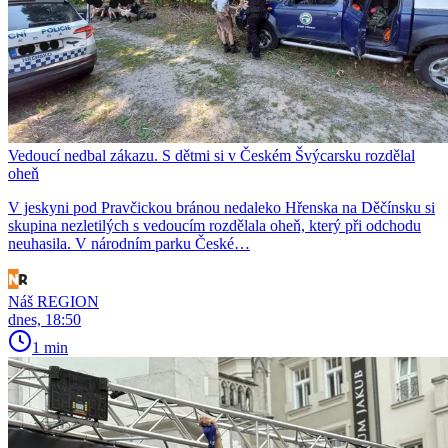
Vedoucí nedbal zákazu. S dětmi si v Českém Švýcarsku rozdělal
oheň
V jeskyni pod Pravčickou bránou nedaleko Hřenska na Děčínsku si
skupina nezletilých s vedoucím rozdělala oheň, který při odchodu
neuhasila. V národním parku České…
Náš REGION
dnes, 18:50
1 min