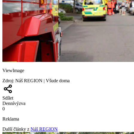
ViewImage
Zdroj
:
Náš REGION | Všude doma
Sdílet
Denní
výzva
0
Reklama
Další články z
Náš REGION