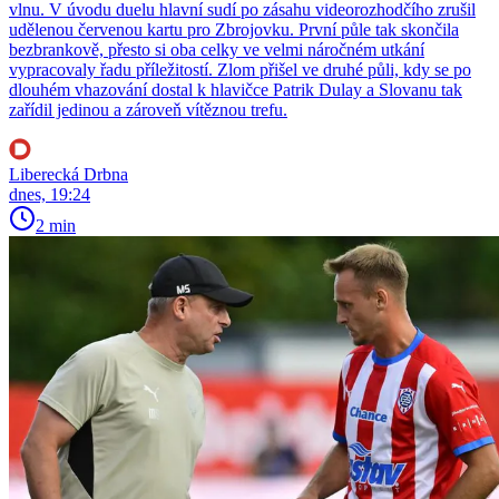
vlnu. V úvodu duelu hlavní sudí po zásahu videorozhodčího zrušil
udělenou červenou kartu pro Zbrojovku. První půle tak skončila
bezbrankově, přesto si oba celky ve velmi náročném utkání
vypracovaly řadu příležitostí. Zlom přišel ve druhé půli, kdy se po
dlouhém vhazování dostal k hlavičce Patrik Dulay a Slovanu tak
zařídil jedinou a zároveň vítěznou trefu.
Liberecká Drbna
dnes, 19:24
2 min