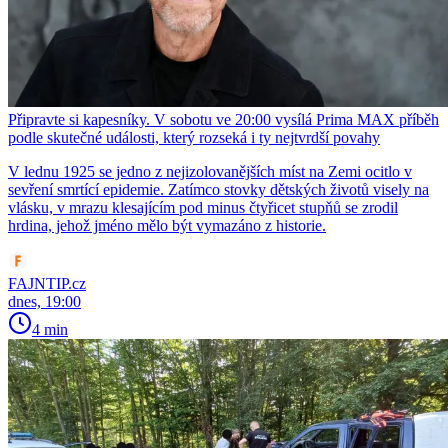
Připravte si kapesníky. V sobotu ve 20:00 vysílá Prima MAX příběh
podle skutečné události, který rozseká i ty nejtvrdší povahy
V lednu 1925 se jedno z nejizolovanějších míst na Zemi ocitlo v
sevření smrtící epidemie. Zatímco stovky dětských životů visely na
vlásku, v mrazu klesajícím pod minus čtyřicet stupňů se zrodil
hrdina, jehož jméno mělo být vymazáno z historie.
FAJNTIP.cz
dnes, 19:00
4 min