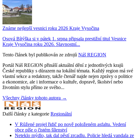
Známe nejlepší vesnici roku 2026 Kraje Vysočina
Osová Bítýška si v pátek 1. srpna připsala prestižní titul Vesnice
Kraje Vysočina roku 2026. Slavnostní...
Tento článek byl publikován ze zdrojů
Náš REGION
Portál Náš REGION přináší aktuální dění z jednotlivých krajů
České republiky s důrazem na lokální témata. Každý region má své
vlastní sekce a redaktory, takže čtenář najde nejen zprávy o politice
a ekonomice, ale i informace o kultuře, dopravě, školství nebo
životním stylu přímo ze svého...
Všechny články tohoto autora →
Další články z kategorie
Regionální
V Růžené projel řidič po nově položeném asfaltu. Vedení
obce píše o čistém šílenství
Neteklo mýdlo, tak dal pěstí zrcadlu. Policie hledá vandala ze