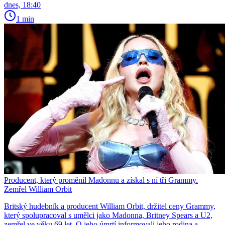
dnes, 18:40
1 min
Producent, který proměnil Madonnu a získal s ní tři Grammy.
Zemřel William Orbit
Britský hudebník a producent William Orbit, držitel ceny Grammy,
který spolupracoval s umělci jako Madonna, Britney Spears a U2,
zemřel ve věku 69 let. O jeho úmrtí informovali jeho rodina a