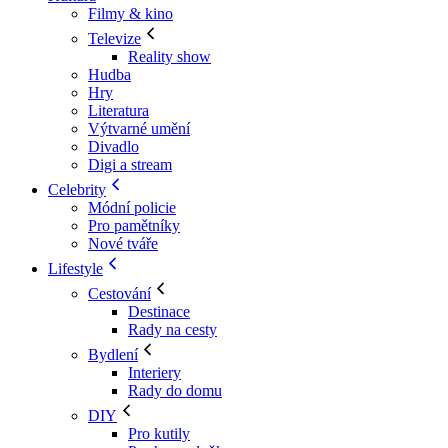
Filmy & kino
Televize
Reality show
Hudba
Hry
Literatura
Výtvarné umění
Divadlo
Digi a stream
Celebrity
Módní policie
Pro pamětníky
Nové tváře
Lifestyle
Cestování
Destinace
Rady na cesty
Bydlení
Interiery
Rady do domu
DIY
Pro kutily