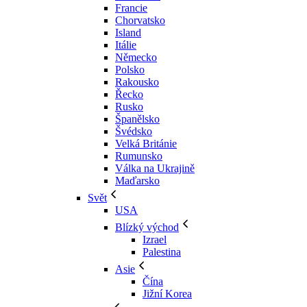
Francie
Chorvatsko
Island
Itálie
Německo
Polsko
Rakousko
Řecko
Rusko
Španělsko
Švédsko
Velká Británie
Rumunsko
Válka na Ukrajině
Maďarsko
Svět
USA
Blízký východ
Izrael
Palestina
Asie
Čína
Jižní Korea