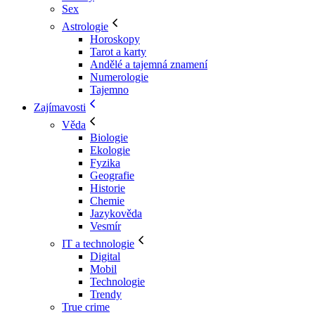
Sex
Astrologie
Horoskopy
Tarot a karty
Andělé a tajemná znamení
Numerologie
Tajemno
Zajímavosti
Věda
Biologie
Ekologie
Fyzika
Geografie
Historie
Chemie
Jazykověda
Vesmír
IT a technologie
Digital
Mobil
Technologie
Trendy
True crime