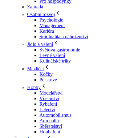
Pro hospodyňky
Zahrada
Osobní rozvoj
Psychologie
Management
Kariéra
Spiritualita a náboženství
Jídlo a vaření
Světová gastronomie
Levné vaření
Kulinářské triky
Mazlíčci
Kočky
Pejskové
Hobby
Modelářství
Včelařství
Rybaření
Letectví
Automobilismus
Adrenalin
Sběratelství
Houbaření