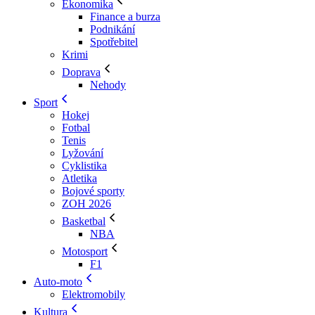
Ekonomika
Finance a burza
Podnikání
Spotřebitel
Krimi
Doprava
Nehody
Sport
Hokej
Fotbal
Tenis
Lyžování
Cyklistika
Atletika
Bojové sporty
ZOH 2026
Basketbal
NBA
Motosport
F1
Auto-moto
Elektromobily
Kultura