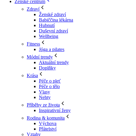
Ženské centrum
Zdraví
Ženské zdraví
Babiččina lékárna
Hubnutí
Duševní zdraví
Wellbeing
Fitness
Jóga a pilates
Módní trendy
Aktuální trendy
Doplňky
Krása
Péče o pleť
Péče o tělo
Vlasy
Nehty
Příběhy ze života
Inspirativní ženy
Rodina & komunita
Výchova
Přátelství
Vztahy