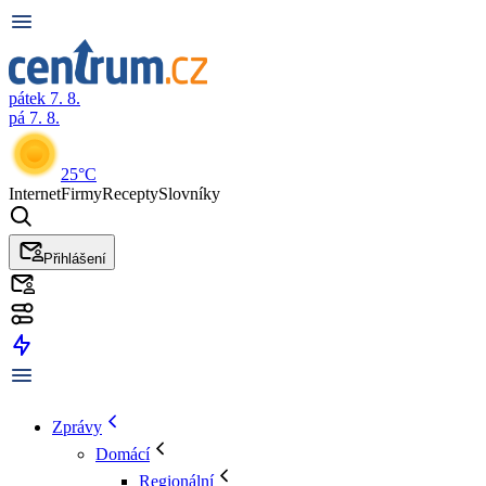
pátek 7. 8.
pá 7. 8.
25°C
Internet
Firmy
Recepty
Slovníky
Přihlášení
Zprávy
Domácí
Regionální