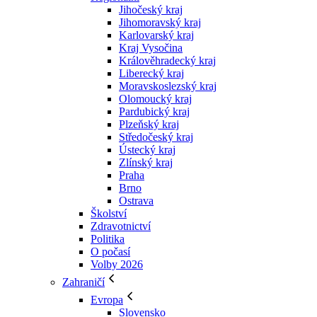
Jihočeský kraj
Jihomoravský kraj
Karlovarský kraj
Kraj Vysočina
Králověhradecký kraj
Liberecký kraj
Moravskoslezský kraj
Olomoucký kraj
Pardubický kraj
Plzeňský kraj
Středočeský kraj
Ústecký kraj
Zlínský kraj
Praha
Brno
Ostrava
Školství
Zdravotnictví
Politika
O počasí
Volby 2026
Zahraničí
Evropa
Slovensko