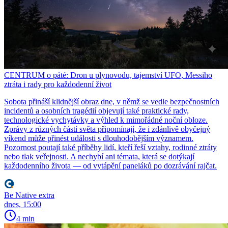
CENTRUM o páté: Dron u plynovodu, tajemství UFO, Messiho
ztráta i rady pro každodenní život
Sobota přináší klidnější obraz dne, v němž se vedle bezpečnostních
incidentů a osobních tragédií objevují také praktické rady,
technologické vychytávky a výhled k mimořádné noční obloze.
Zprávy z různých částí světa připomínají, že i zdánlivě obyčejný
víkend může přinést události s dlouhodobějším významem.
Pozornost poutají také příběhy lidí, kteří řeší vztahy, rodinné ztráty
nebo tlak veřejnosti. A nechybí ani témata, která se dotýkají
každodenního života — od vytápění paneláků po dozrávání rajčat.
Be Native extra
dnes, 15:00
4 min