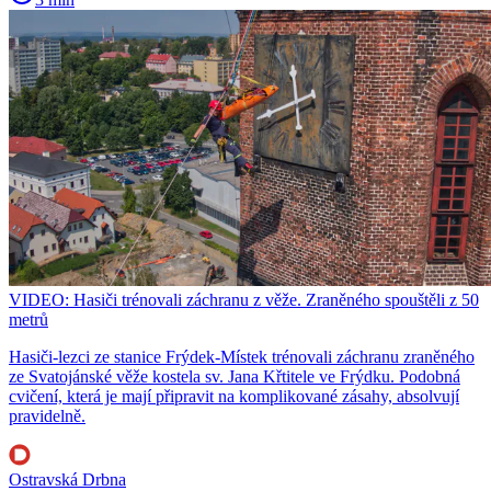
VIDEO: Hasiči trénovali záchranu z věže. Zraněného spouštěli z 50
metrů
Hasiči-lezci ze stanice Frýdek-Místek trénovali záchranu zraněného
ze Svatojánské věže kostela sv. Jana Křtitele ve Frýdku. Podobná
cvičení, která je mají připravit na komplikované zásahy, absolvují
pravidelně.
Ostravská Drbna