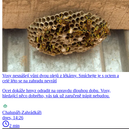
Vosy nesnášejí vůni dvou olejů z lékárny. Smíchejte je s octem a
celé léto se na zahradu nevrátí
Ocet dokáže hmyz odradit na opravdu dlouhou dobu. Vosy,
hledající něco dobrého, vás tak už zaručeně trápit nebudou.
Chalupáři-Zahrádkáři
dnes, 14:26
2 min