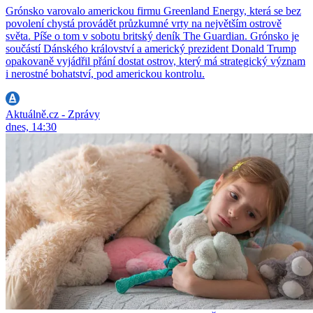
Grónsko varovalo americkou firmu Greenland Energy, která se bez
povolení chystá provádět průzkumné vrty na největším ostrově
světa. Píše o tom v sobotu britský deník The Guardian. Grónsko je
součástí Dánského království a americký prezident Donald Trump
opakovaně vyjádřil přání dostat ostrov, který má strategický význam
i nerostné bohatství, pod americkou kontrolu.
Aktuálně.cz - Zprávy
dnes, 14:30