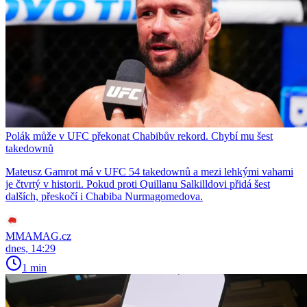
Polák může v UFC překonat Chabibův rekord. Chybí mu šest
takedownů
Mateusz Gamrot má v UFC 54 takedownů a mezi lehkými vahami
je čtvrtý v historii. Pokud proti Quillanu Salkilldovi přidá šest
dalších, přeskočí i Chabiba Nurmagomedova.
MMAMAG.cz
dnes, 14:29
1 min