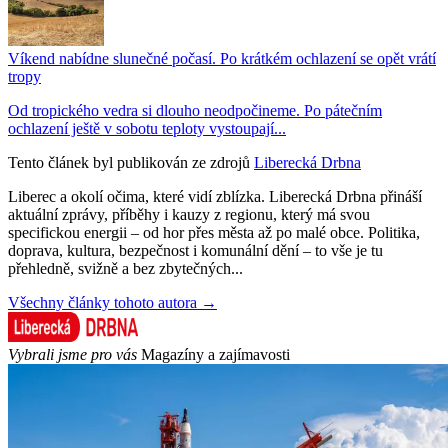
Víkend nabídne slunečné počasí. Po krátkém ochlazení se opět vrátí
tropy
Od tropického vedra si dlouho neodpočineme. Po pátečním
ochlazení ještě v sobotu teploty vystoupají...
Tento článek byl publikován ze zdrojů
Liberecká Drbna
Liberec a okolí očima, které vidí zblízka. Liberecká Drbna přináší
aktuální zprávy, příběhy i kauzy z regionu, který má svou
specifickou energii – od hor přes města až po malé obce. Politika,
doprava, kultura, bezpečnost i komunální dění – to vše je tu
přehledně, svižně a bez zbytečných...
Všechny články tohoto autora →
Vybrali jsme pro vás
Magazíny a zajímavosti