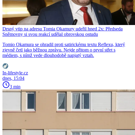
Drsný vtip na adresu Tomia Okamury udeřil hned 2x: Předseda
Sněmovny si svou reakcí udělal obrovskou ostudu
Tomio Okamura se ohradil proti satirickému textu Reflexu, který
zjevně četl jako běžnou zprávu. Nejde přitom o první střet s
médiem, s nímž vede dlouhodobě napjatý vztah.
In-lifestyle.cz
dnes, 15:04
3 min