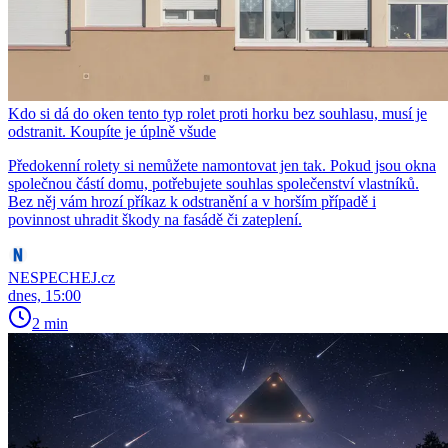
Kdo si dá do oken tento typ rolet proti horku bez souhlasu, musí je
odstranit. Koupíte je úplně všude
Předokenní rolety si nemůžete namontovat jen tak. Pokud jsou okna
společnou částí domu, potřebujete souhlas společenství vlastníků.
Bez něj vám hrozí příkaz k odstranění a v horším případě i
povinnost uhradit škody na fasádě či zateplení.
NESPECHEJ.cz
dnes, 15:00
2 min