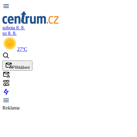
sobota 8. 8.
so 8. 8.
27°C
Přihlášení
Reklama