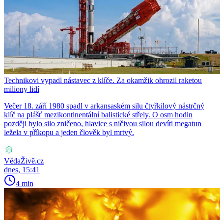
Technikovi vypadl nástavec z klíče. Za okamžik ohrozil raketou
miliony lidí
Večer 18. září 1980 spadl v arkansaském silu čtyřkilový nástrčný
klíč na plášť mezikontinentální balistické střely. O osm hodin
později bylo silo zničeno, hlavice s ničivou silou devíti megatun
ležela v příkopu a jeden člověk byl mrtvý.
VědaŽivě.cz
dnes, 15:41
4 min