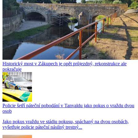
Historický most v Zákupech je opět průjezdný, rekonstrukce ale
pokračuje
Policie šetří páteční pobodání v Tanvaldu jako pokus o vraždu dvou
osob
Jako pokus vraždu ve stádiu pokusu, spáchaný na dvou osobách,
vyšetřuje policie páteční násilný trestný...