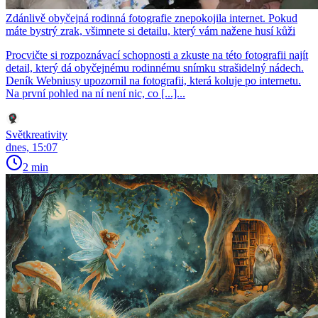
Zdánlivě obyčejná rodinná fotografie znepokojila internet. Pokud
máte bystrý zrak, všimnete si detailu, který vám nažene husí kůži
Procvičte si rozpoznávací schopnosti a zkuste na této fotografii najít
detail, který dá obyčejnému rodinnému snímku strašidelný nádech.
Deník Webniusy upozornil na fotografii, která koluje po internetu.
Na první pohled na ní není nic, co [...]...
Světkreativity
dnes, 15:07
2 min