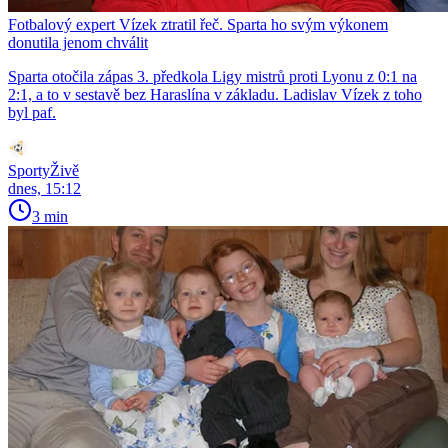
Fotbalový expert Vízek ztratil řeč. Sparta ho svým výkonem
donutila jenom chválit
Sparta otočila zápas 3. předkola Ligy mistrů proti Lyonu z 0:1 na
2:1, a to v sestavě bez Haraslína v základu. Ladislav Vízek z toho
byl paf.
SportyŽivě
dnes, 15:12
3 min