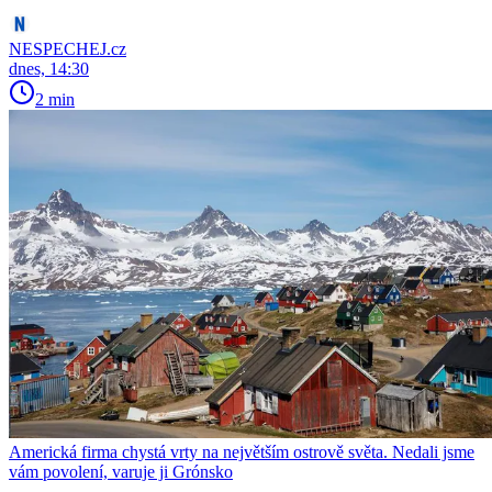
NESPECHEJ.cz
dnes, 14:30
2 min
Americká firma chystá vrty na největším ostrově světa. Nedali jsme
vám povolení, varuje ji Grónsko