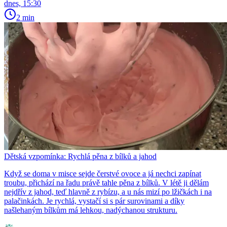
dnes, 15:30
2 min
Dětská vzpomínka: Rychlá pěna z bílků a jahod
Když se doma v misce sejde čerstvé ovoce a já nechci zapínat
troubu, přichází na řadu právě tahle pěna z bílků. V létě ji dělám
nejdřív z jahod, teď hlavně z rybízu, a u nás mizí po lžičkách i na
palačinkách. Je rychlá, vystačí si s pár surovinami a díky
našlehaným bílkům má lehkou, nadýchanou strukturu.