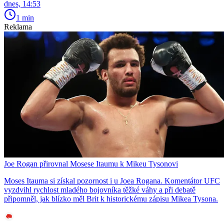
dnes, 14:53
1 min
Reklama
Joe Rogan přirovnal Mosese Itaumu k Mikeu Tysonovi
Moses Itauma si získal pozornost i u Joea Rogana. Komentátor UFC
vyzdvihl rychlost mladého bojovníka těžké váhy a při debatě
připomněl, jak blízko měl Brit k historickému zápisu Mikea Tysona.