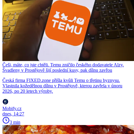
Češi, máte, co jste chtěli. Temu zničilo českého dodavatele Alzy.
Švadleny v Prostějově šijí poslední kusy, pak dílnu zavřou
Česká firma FIXED.zone přišla kvůli Temu o třetinu byznysu.
Vlastnila kožedělnou dílnu v Prostějově, kterou zavřela v únoru
2026, po 20 letech výroby.
Mobify.cz
dnes, 14:27
3 min