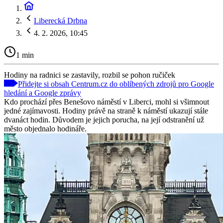
Liberecká Drbna
4. 2. 2026, 10:45
1 min
Hodiny na radnici se zastavily, rozbil se pohon ručiček
Přidejte si obsah Centrum.cz do oblíbených zdrojů pro Google
hledání a Google zprávy
Kdo prochází přes Benešovo náměstí v Liberci, mohl si všimnout
jedné zajímavosti. Hodiny právě na straně k náměstí ukazují stále
dvanáct hodin. Důvodem je jejich porucha, na její odstranění už
město objednalo hodináře.