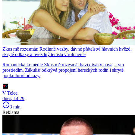
Zkus mě rozesmát: Rodinné vazby, dávné přátelství hlavních hvězd,
skryté odkazy a hvězdný tenista v roli herce
Romantická komedie Zkus mě rozesmát baví diváky havajským
prostředím. Zákulisí odkrývá propojení hereckých rodin i skryté
popkulturní odkazy.
V Telce
dnes, 14:29
3 min
Reklama