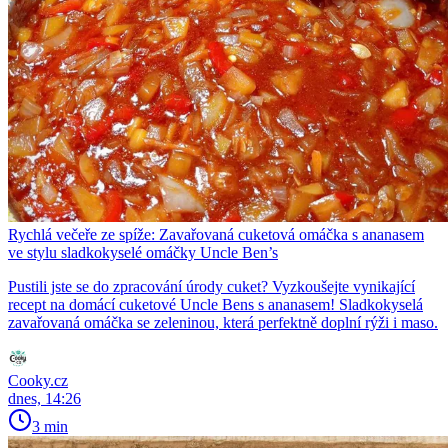
Rychlá večeře ze spíže: Zavařovaná cuketová omáčka s ananasem
ve stylu sladkokyselé omáčky Uncle Ben’s
Pustili jste se do zpracování úrody cuket? Vyzkoušejte vynikající
recept na domácí cuketové Uncle Bens s ananasem! Sladkokyselá
zavařovaná omáčka se zeleninou, která perfektně doplní rýži i maso.
Cooky.cz
dnes, 14:26
3 min