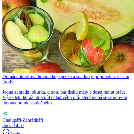
Domácí okurková limonáda je pecka a snadno ji připravíte z vlastní
úrody
Jedna zahradní okurka, citron, pár lístků máty a deset minut práce.
Výsledek: litr až litr a půl chladivého pití, které nemá se sirupovou
limonádou nic společného.
Chalupáři-Zahrádkáři
dnes, 14:57
3 min