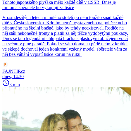
Tohoto japonského plyšáka mělo každé dítě v ČSSR. Dnes je
raritou a sběratelé ho vykupují za tisíce
V osmdesátých letech minulého století po něm toužilo snad každé
dítě v Československu. Kdo ho neměl vystaveného na poličce nebo
připnutého na školní brašně, jako by tehdy neexistoval. Rodiče na
něj stáli nekonečné fronty a platili za něj těžce vydobytými poukazy.
Dnes se tato legendární chlupatá hračka s plastovým obličejem vrací
na scénu v plné parádě. Pokud se vám doma na půdě nebo v krabici
ve sklepě dochoval jeden konkrétní vzácný model, sběratelé vám za
něj bez váhání vyplatí tisíce korun na ruku.
FAJNTIP.cz
dnes, 14:30
3 min