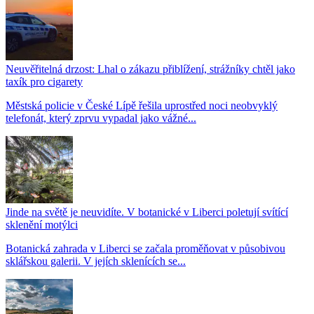
Neuvěřitelná drzost: Lhal o zákazu přiblížení, strážníky chtěl jako
taxík pro cigarety
Městská policie v České Lípě řešila uprostřed noci neobvyklý
telefonát, který zprvu vypadal jako vážné...
Jinde na světě je neuvidíte. V botanické v Liberci poletují svítící
sklenění motýlci
Botanická zahrada v Liberci se začala proměňovat v působivou
sklářskou galerii. V jejích sklenících se...