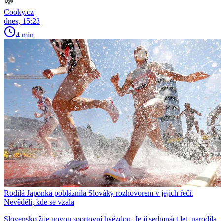
Cooky.cz
dnes, 15:28
4 min
Rodilá Japonka pobláznila Slováky rozhovorem v jejich řeči.
Nevěděli, kde se vzala
Slovensko žije novou sportovní hvězdou. Je jí sedmnáct let, narodila