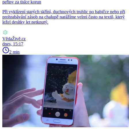
peřiny za tisíce korun
Při vyklízení starých skříní, duchnových truhlic po babičce nebo při
prohrabávání zásob na chalupě narážíme velmi často na textil, který
ležel desítky let netknutý.
VědaŽivě.cz
dnes, 15:17
2 min