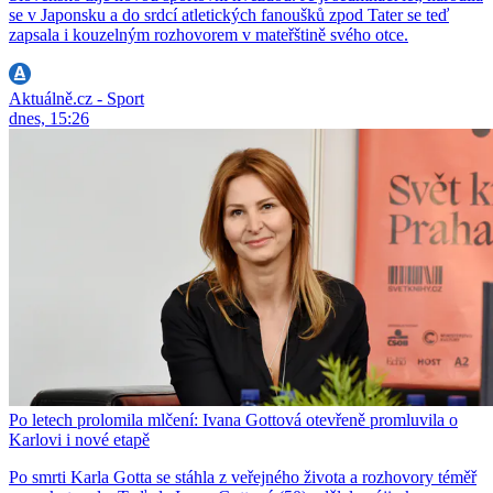
se v Japonsku a do srdcí atletických fanoušků zpod Tater se teď
zapsala i kouzelným rozhovorem v mateřštině svého otce.
Aktuálně.cz - Sport
dnes, 15:26
Po letech prolomila mlčení: Ivana Gottová otevřeně promluvila o
Karlovi i nové etapě
Po smrti Karla Gotta se stáhla z veřejného života a rozhovory téměř