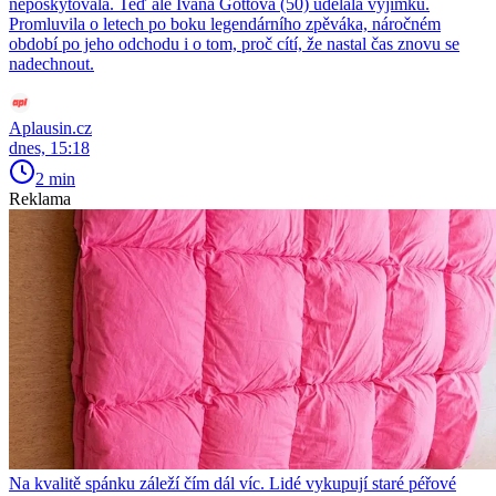
neposkytovala. Teď ale Ivana Gottová (50) udělala výjimku.
Promluvila o letech po boku legendárního zpěváka, náročném
období po jeho odchodu i o tom, proč cítí, že nastal čas znovu se
nadechnout.
Aplausin.cz
dnes, 15:18
2 min
Reklama
Na kvalitě spánku záleží čím dál víc. Lidé vykupují staré péřové