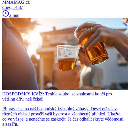
MMAMAG.cz
dnes, 14:37
2 min
HOSPODSKÝ KVÍZ: Tenhle souboj se znalostmi končí pro
většinu dřív, než čekali
Připravte se na náš hospodský kvíz plný zábavy. Deset otázek z
různých oblastí prověří vaši bystrost a všeobecný přehled. Ukažte,
co ve vás je, a nenechte se zaskočit. Je čas odhalit skryté vědomosti
a zazářit.