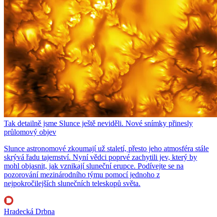
Tak detailně jsme Slunce ještě neviděli. Nové snímky přinesly
průlomový objev
Slunce astronomové zkoumají už staletí, přesto jeho atmosféra stále
skrývá řadu tajemství. Nyní vědci poprvé zachytili jev, který by
mohl objasnit, jak vznikají sluneční erupce. Podívejte se na
pozorování mezinárodního týmu pomocí jednoho z
nejpokročilejších slunečních teleskopů světa.
Hradecká Drbna