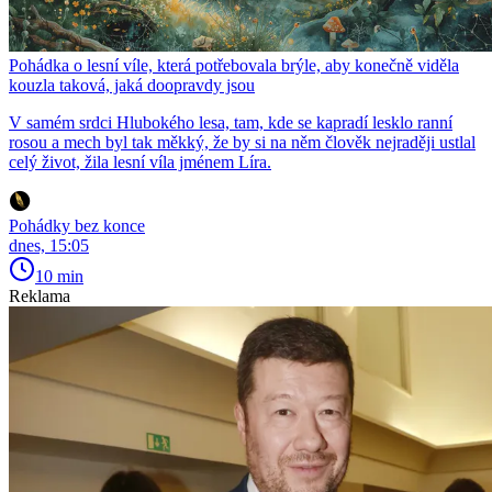
Pohádka o lesní víle, která potřebovala brýle, aby konečně viděla
kouzla taková, jaká doopravdy jsou
V samém srdci Hlubokého lesa, tam, kde se kapradí lesklo ranní
rosou a mech byl tak měkký, že by si na něm člověk nejraději ustlal
celý život, žila lesní víla jménem Líra.
Pohádky bez konce
dnes, 15:05
10 min
Reklama