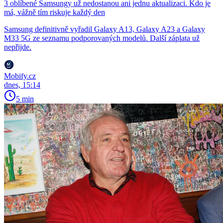
3 oblíbené Samsungy už nedostanou ani jednu aktualizaci. Kdo je
má, vážně tím riskuje každý den
Samsung definitivně vyřadil Galaxy A13, Galaxy A23 a Galaxy
M33 5G ze seznamu podporovaných modelů. Další záplata už
nepřijde.
Mobify.cz
dnes, 15:14
5 min