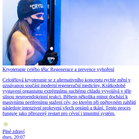
Kryoterapie celého těla: Regenerace a prevence vyhoření
Celotělová kryoterapie se z alternativního konceptu rychle mění v
uznávanou součást moderní regenerační medicíny. Krátkodobé
vystavení organismu extrémnímu suchému chladu vyvolává v těle
silnou neuroendokrinní reakci. Během několika minut dochází k
masivnímu perifernímu stažení cév, po kterém při opětovném zahřátí
následuje intenzivní prokrvení všech orgánů a tkání. Tento proces
funguje jako přirozený restart pro cévní i imunitní systém.
Plné zdraví
dnes, 20:07