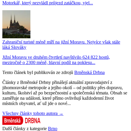
Motorkář, který nezvládl průjezd zatáčkou, vjel...
Zahraniční turisté méně míří na jižní Moravu. Nejvíce však stále
láká Slováky
Jižní Moravu ve druhém čtvrtletí navštívilo 624 822 hostů,
meziročně o 2300 méně, hlavní podíl na poklesu...
Tento článek byl publikován ze zdrojů
Brněnská Drbna
Články z Brněnské Drbny přinášejí aktuální zpravodajství z
jihomoravské metropole a jejího okolí – od politiky přes dopravu,
kulturu, školství až po bezpečnostní a společenská témata. Obsah se
zaměřuje na události, které přímo ovlivňují každodenní život
místních obyvatel, ať už jde o nové...
Všechny články tohoto autora →
Další články z kategorie
Brno