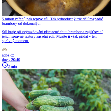
5 minut vaření, pak teprve sůl. Tak jednoduchý trik dělí rozpadlé
brambory od dokonalých
Sůl hraje při zvýrazňování přirozené chuti brambor a zajišťování
jejich správné textury zásadní roli. Musíte ji však přidat v ten
správný moment.
adbz.cz
dnes, 20:40
2 min