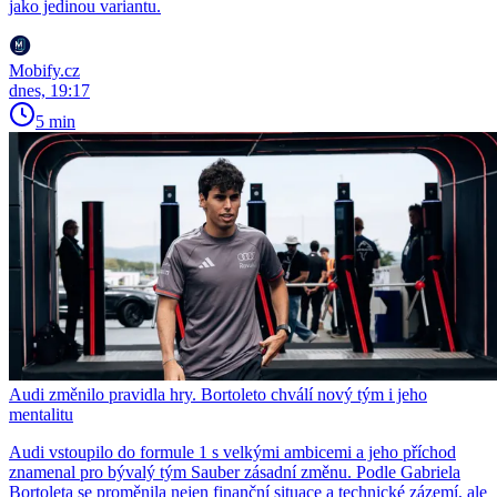
jako jedinou variantu.
Mobify.cz
dnes, 19:17
5 min
Audi změnilo pravidla hry. Bortoleto chválí nový tým i jeho
mentalitu
Audi vstoupilo do formule 1 s velkými ambicemi a jeho příchod
znamenal pro bývalý tým Sauber zásadní změnu. Podle Gabriela
Bortoleta se proměnila nejen finanční situace a technické zázemí, ale