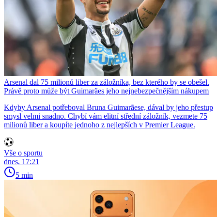
Arsenal dal 75 milionů liber za záložníka, bez kterého by se obešel.
Právě proto může být Guimarães jeho nejnebezpečnějším nákupem
Kdyby Arsenal potřeboval Bruna Guimarãese, dával by jeho přestup
smysl velmi snadno. Chybí vám elitní střední záložník, vezmete 75
milionů liber a koupíte jednoho z nejlepších v Premier League.
Vše o sportu
dnes, 17:21
5 min