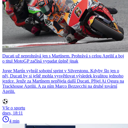
Ducati už neprohrává jen s Martínem. Prohrává s celou Aprilií a boj
o titul MotoGP začíná vypadat úplně jinak
Jorge Martín vyhrál sobotní sprint v Silverstonu. Kdyby šlo jen o
něj, Ducati by si ještě mohla vysvětlovat výsledek kvalitou jednoho
jezdce. Jenže za Martínem nepřijela další Ducati. Přijel Ai Ogura na
Trackhouse Aprilii. A za ním Marco Bezzecchi na druhé tovární
Aprilii.
Vše o sportu
dnes, 18:11
4 min