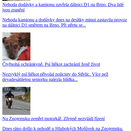
Nehoda dodávky a kamionu zavřela dálnici D1 na Brno. Dva lidé
jsou zranění
Nehoda kamionu a dodávky dnes na desítky minut zastavila provoz
na dálnici D1 směrem na Brno. Při střetu se...
Čtyřnohá ochránkyně. Psí štěkot zachránil ženě život
Nezvyklý psí štěkot přivolal policisty do Střelic. Více než
devadesátiletou seniorku nalezla hlídka...
Na Znojemsku zemřel motorkář. Zřejmě nezvládl řízení
Dnes ráno došlo k nehodě u Hlubokých Mošůvek na Znojemsku.