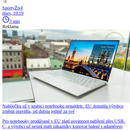
SportyŽivě
dnes, 19:19
3 min
Reklama
Nabíječku už v krabici notebooku nenajdete. EU donutila výrobce
změnit pravidla, od dubna jedině za své
Pro notebooky prodávané v EU platí povinnost nabíjení přes USB-
C, a výrobci už nesmí nutit zákazníky kupovat balení s adaptérem