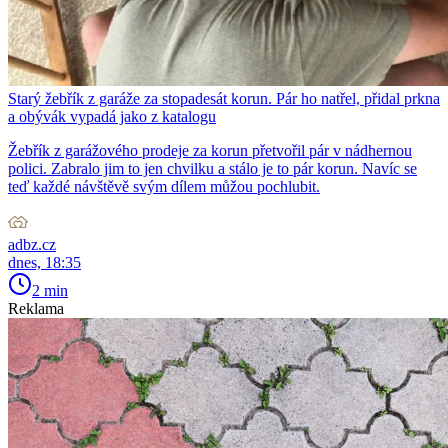
Starý žebřík z garáže za stopadesát korun. Pár ho natřel, přidal prkna
a obývák vypadá jako z katalogu
Žebřík z garážového prodeje za korun přetvořil pár v nádhernou
polici. Zabralo jim to jen chvilku a stálo je to pár korun. Navíc se
teď každé návštěvě svým dílem můžou pochlubit.
adbz.cz
dnes, 18:35
2 min
Reklama