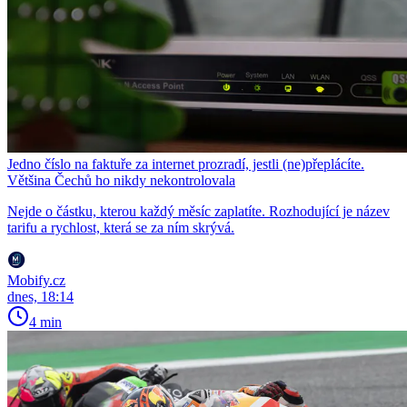
Jedno číslo na faktuře za internet prozradí, jestli (ne)přeplácíte.
Většina Čechů ho nikdy nekontrolovala
Nejde o částku, kterou každý měsíc zaplatíte. Rozhodující je název
tarifu a rychlost, která se za ním skrývá.
Mobify.cz
dnes, 18:14
4 min