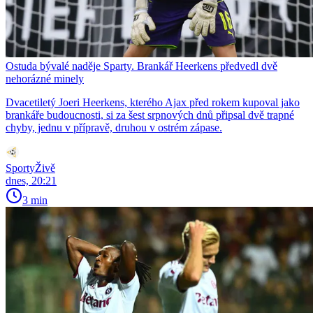
Ostuda bývalé naděje Sparty. Brankář Heerkens předvedl dvě
nehorázné minely
Dvacetiletý Joeri Heerkens, kterého Ajax před rokem kupoval jako
brankáře budoucnosti, si za šest srpnových dnů připsal dvě trapné
chyby, jednu v přípravě, druhou v ostrém zápase.
SportyŽivě
dnes, 20:21
3 min