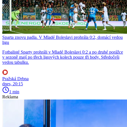
Sparta znovu padla. V Mladé Boleslavi prohrála 0:2, domácí vedou
ligu
Fotbalisté Sparty prohráli v Mladé Boleslavi 0:2 a po druhé porážce
v sezoně mají po třech ligových kolech pouze tři body. Středočeši
vedou tabulku.
Pražská Drbna
dnes, 20:15
1 min
Reklama