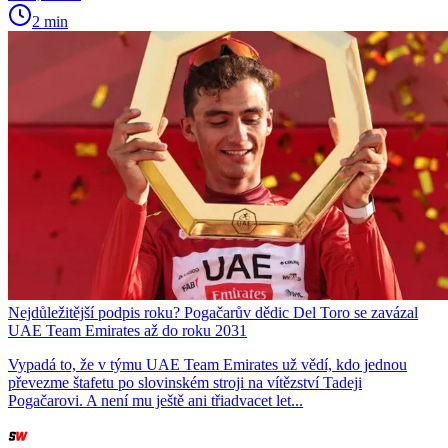
2 min
Nejdůležitější podpis roku? Pogačarův dědic Del Toro se zavázal
UAE Team Emirates až do roku 2031
Vypadá to, že v týmu UAE Team Emirates už vědí, kdo jednou
převezme štafetu po slovinském stroji na vítězství Tadeji
Pogačarovi. A není mu ještě ani třiadvacet let...