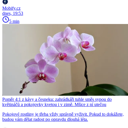
Mobify.cz
dnes, 19:53
5 min
Poměr 4:1 z kávy a česneku: zahrádkáři tuhle směs sypou do
květináčů a pokojovky kvetou i v zimě. Mšice z ní utečou
Pokojové rostliny je třeba vždy správně vyživit. Pokud to dokážete,
budou vám dělat radost po opravdu dlouhá léta.