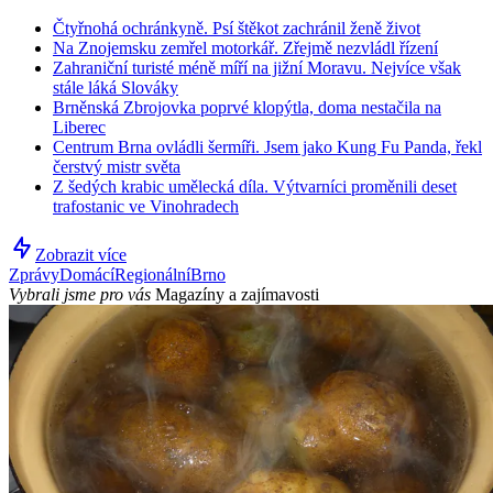
Čtyřnohá ochránkyně. Psí štěkot zachránil ženě život
Na Znojemsku zemřel motorkář. Zřejmě nezvládl řízení
Zahraniční turisté méně míří na jižní Moravu. Nejvíce však
stále láká Slováky
Brněnská Zbrojovka poprvé klopýtla, doma nestačila na
Liberec
Centrum Brna ovládli šermíři. Jsem jako Kung Fu Panda, řekl
čerstvý mistr světa
Z šedých krabic umělecká díla. Výtvarníci proměnili deset
trafostanic ve Vinohradech
Zobrazit více
Zprávy
Domácí
Regionální
Brno
Vybrali jsme pro vás
Magazíny a zajímavosti