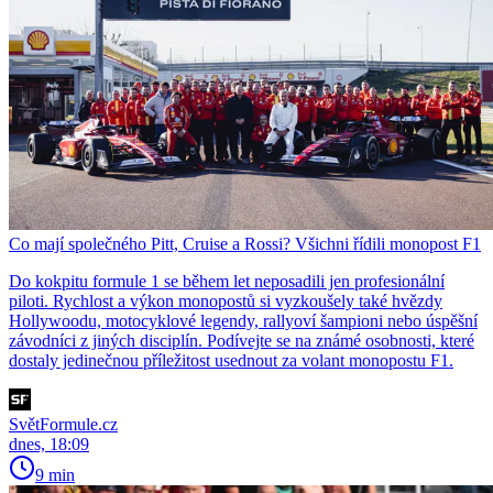
Co mají společného Pitt, Cruise a Rossi? Všichni řídili monopost F1
Do kokpitu formule 1 se během let neposadili jen profesionální
piloti. Rychlost a výkon monopostů si vyzkoušely také hvězdy
Hollywoodu, motocyklové legendy, rallyoví šampioni nebo úspěšní
závodníci z jiných disciplín. Podívejte se na známé osobnosti, které
dostaly jedinečnou příležitost usednout za volant monopostu F1.
SvětFormule.cz
dnes, 18:09
9 min