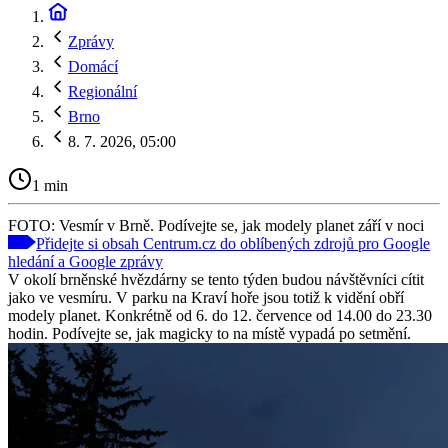
Zprávy
Domácí
Regionální
Brno
8. 7. 2026, 05:00
1 min
FOTO: Vesmír v Brně. Podívejte se, jak modely planet září v noci
Přidejte si obsah Centrum.cz do oblíbených zdrojů pro Google
hledání a Google zprávy
V okolí brněnské hvězdárny se tento týden budou návštěvníci cítit
jako ve vesmíru. V parku na Kraví hoře jsou totiž k vidění obří
modely planet. Konkrétně od 6. do 12. července od 14.00 do 23.30
hodin. Podívejte se, jak magicky to na místě vypadá po setmění.