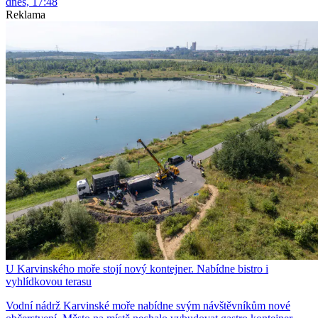
dnes, 17:48
Reklama
U Karvinského moře stojí nový kontejner. Nabídne bistro i
vyhlídkovou terasu
Vodní nádrž Karvinské moře nabídne svým návštěvníkům nové