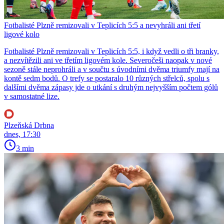
Fotbalisté Plzně remizovali v Teplicích 5:5 a nevyhráli ani třetí
ligové kolo
Fotbalisté Plzně remizovali v Teplicích 5:5, i když vedli o tři branky,
a nezvítězili ani ve třetím ligovém kole. Severočeši naopak v nové
sezoně stále neprohráli a v součtu s úvodními dvěma triumfy mají na
kontě sedm bodů. O trefy se postaralo 10 různých střelců, spolu s
dalšími dvěma zápasy jde o utkání s druhým nejvyšším počtem gólů
v samostatné lize.
Plzeňská Drbna
dnes, 17:30
3 min