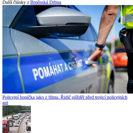
Další články z
Brněnská Drbna
Policejní honička jako z filmu. Řidič ujížděl před trojicí policejních
aut