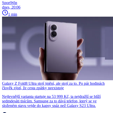
SportWin
dnes, 20:06
1 min
Galaxy Z Fold8 Ultra stojí jmění, ale stojí za to. Po pár hodinách
člověk zjistí, že cesta zpátky neexistuje
Nejlevnější varianta startuje na 53 999 Kč, ta nejdražší se blíží
sedmdesáti tisícům. Samsung za to dává telefon, který se ve
složeném stavu vejde do kapsy snáz než Galaxy S23 Ultra.