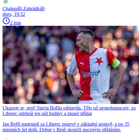
Chalupáři-Zahrádkáři
dnes, 19:32
2 min
Ukazuje se, proč Slavia Bořila odstavila. Tělo už nespolupracuje, za
Liberec odehrál jen půl hodiny a musel střídat
Jan Bořil nastoupil za Liberec poprvé v základní sestavě, a po 35
minutách šel dolů. Debut v Brně skončil nuceným střídáním.