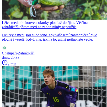
Lžíce medu do konve a okurky plodí až do října. Většina
zahrádkářů přitom med na záhon nikdy nepoužila
Okurky a med jsou tu od toho, aby vaše letní zahradničení bylo
plodné i veselé. Když víte, jak na to, určitě nešlápnete vedle.
Chalupáři-Zahrádkáři
dnes, 20:38
2 min