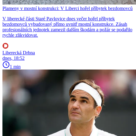
Plameny v mostní konstrukci: V Liberci hořel příbytek bezdomovců
V liberecké části Staré Pavlovice dnes večer hořel příbytek
bezdomovců vybudovaný přímo uvnitř mostní konstrukce. Zásah
profesionálních jednotek zamezil dalším škodám a požár se podařilo
rychle zlikvidovat.
Liberecká Drbna
dnes, 18:52
1 min