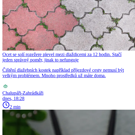
Ocet se solí rozežere plevel mezi dlaždicemi za 12 hodin. Stačí
jeden správný poměr, jinak to nefunguje
Čištění dlažebních kostek například příjezdové cesty nemusí být
velkým problémem. Mnoho prostředků už máte doma.
Chalupáři-Zahrádkáři
dnes, 18:28
2 min