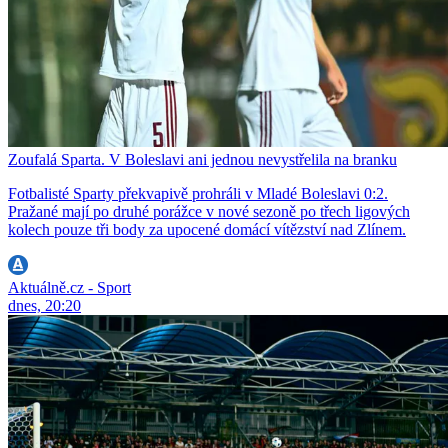
Zoufalá Sparta. V Boleslavi ani jednou nevystřelila na branku
Fotbalisté Sparty překvapivě prohráli v Mladé Boleslavi 0:2.
Pražané mají po druhé porážce v nové sezoně po třech ligových
kolech pouze tři body za upocené domácí vítězství nad Zlínem.
Aktuálně.cz - Sport
dnes, 20:20