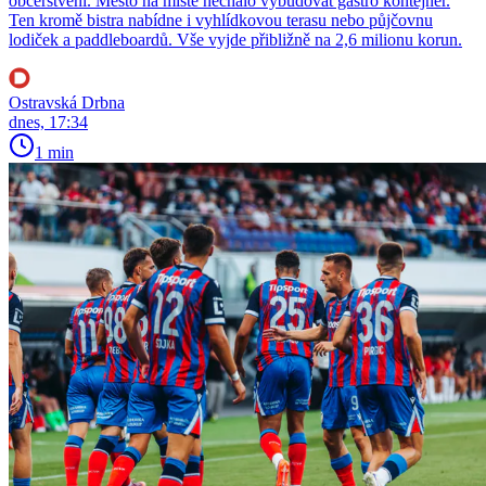
občerstvení. Město na místě nechalo vybudovat gastro kontejner.
Ten kromě bistra nabídne i vyhlídkovou terasu nebo půjčovnu
lodiček a paddleboardů. Vše vyjde přibližně na 2,6 milionu korun.
Ostravská Drbna
dnes, 17:34
1 min