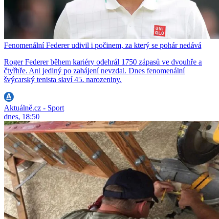
Fenomenální Federer udivil i počinem, za který se pohár nedává
Roger Federer během kariéry odehrál 1750 zápasů ve dvouhře a
čtyřhře. Ani jediný po zahájení nevzdal. Dnes fenomenální
švýcarský tenista slaví 45. narozeniny.
Aktuálně.cz - Sport
dnes, 18:50