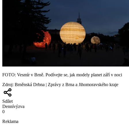
FOTO: Vesmír v Brně. Podívejte se, jak modely planet září v noci
Zdroj
:
Brněnská Drbna | Zprávy z Brna a Jihomoravského kraje
Sdílet
Denní
výzva
0
Reklama