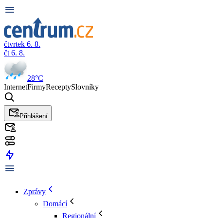
čtvrtek 6. 8.
čt 6. 8.
28°C
Internet
Firmy
Recepty
Slovníky
Přihlášení
Zprávy
Domácí
Regionální