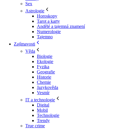
Sex
Astrologie
Horoskopy
Tarot a karty
Andělé a tajemná znamení
Numerologie
Tajemno
Zajímavosti
Věda
Biologie
Ekologie
Fyzika
Geografie
Historie
Chemie
Jazykověda
Vesmír
IT a technologie
Digital
Mobil
Technologie
Trendy
True crime