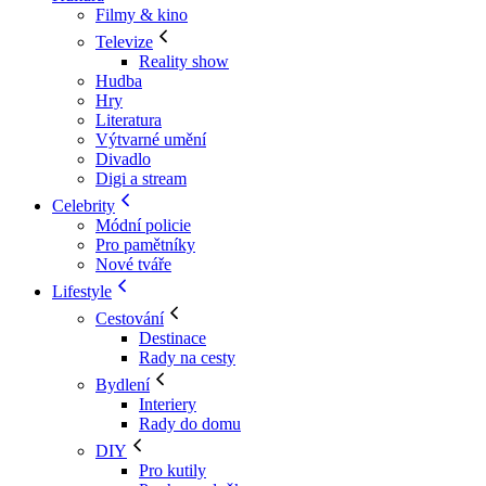
Filmy & kino
Televize
Reality show
Hudba
Hry
Literatura
Výtvarné umění
Divadlo
Digi a stream
Celebrity
Módní policie
Pro pamětníky
Nové tváře
Lifestyle
Cestování
Destinace
Rady na cesty
Bydlení
Interiery
Rady do domu
DIY
Pro kutily