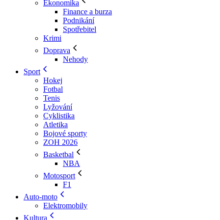
Ekonomika
Finance a burza
Podnikání
Spotřebitel
Krimi
Doprava
Nehody
Sport
Hokej
Fotbal
Tenis
Lyžování
Cyklistika
Atletika
Bojové sporty
ZOH 2026
Basketbal
NBA
Motosport
F1
Auto-moto
Elektromobily
Kultura