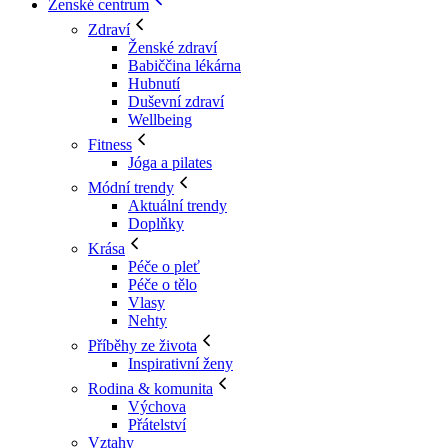
Ženské centrum
Zdraví
Ženské zdraví
Babiččina lékárna
Hubnutí
Duševní zdraví
Wellbeing
Fitness
Jóga a pilates
Módní trendy
Aktuální trendy
Doplňky
Krása
Péče o pleť
Péče o tělo
Vlasy
Nehty
Příběhy ze života
Inspirativní ženy
Rodina & komunita
Výchova
Přátelství
Vztahy