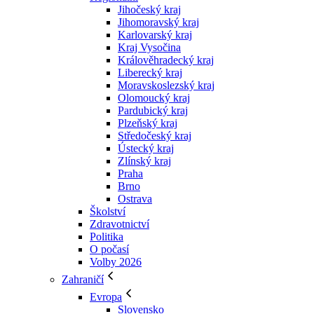
Jihočeský kraj
Jihomoravský kraj
Karlovarský kraj
Kraj Vysočina
Králověhradecký kraj
Liberecký kraj
Moravskoslezský kraj
Olomoucký kraj
Pardubický kraj
Plzeňský kraj
Středočeský kraj
Ústecký kraj
Zlínský kraj
Praha
Brno
Ostrava
Školství
Zdravotnictví
Politika
O počasí
Volby 2026
Zahraničí
Evropa
Slovensko