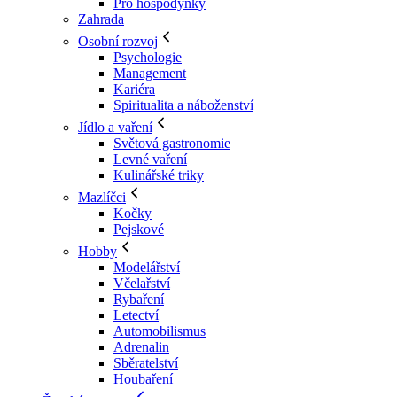
Pro hospodyňky
Zahrada
Osobní rozvoj
Psychologie
Management
Kariéra
Spiritualita a náboženství
Jídlo a vaření
Světová gastronomie
Levné vaření
Kulinářské triky
Mazlíčci
Kočky
Pejskové
Hobby
Modelářství
Včelařství
Rybaření
Letectví
Automobilismus
Adrenalin
Sběratelství
Houbaření