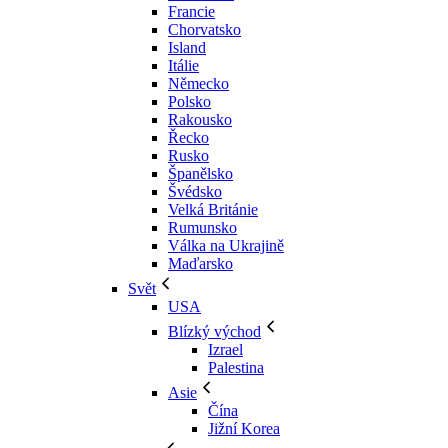
Francie
Chorvatsko
Island
Itálie
Německo
Polsko
Rakousko
Řecko
Rusko
Španělsko
Švédsko
Velká Británie
Rumunsko
Válka na Ukrajině
Maďarsko
Svět
USA
Blízký východ
Izrael
Palestina
Asie
Čína
Jižní Korea