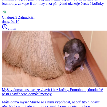
brambory, zakope ji do hlízy a za pár týdnů ukazuje čerstvé kořínky.
Chalupáři-Zahrádkáři
dnes, 04:19
3 min
Myší v domácnosti se lze zbavit i bez kočky. Pomohou jednoduché
pasti i osvědčené domácí metody
Máte doma myši? Musíte se s nimi vypořádat, neboť tito hlodavci
přenášejí celou řadu chorob a stávající onemocnění mohou