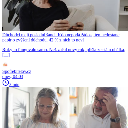
Důchodci mají poslední šanci. Kdo nepodá žádost, ten nedostane
papír o zvýšení důchodu. 42 % z nich to neví
Roky to fungovalo samo. Než začal nový rok, přišla ze státu obálka,
[…]
Spotřebitelov.cz
dnes, 04:03
3 min