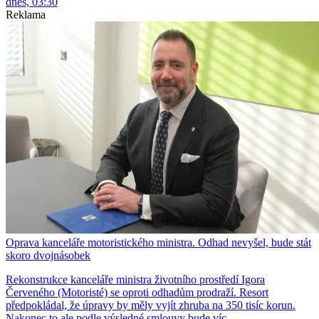
dnes, 03:30
Reklama
Oprava kanceláře motoristického ministra. Odhad nevyšel, bude stát
skoro dvojnásobek
Rekonstrukce kanceláře ministra životního prostředí Igora
Červeného (Motoristé) se oproti odhadům prodraží. Resort
předpokládal, že úpravy by měly vyjít zhruba na 350 tisíc korun.
Nakonec to ale podle výsledné smlouvy bude víc.