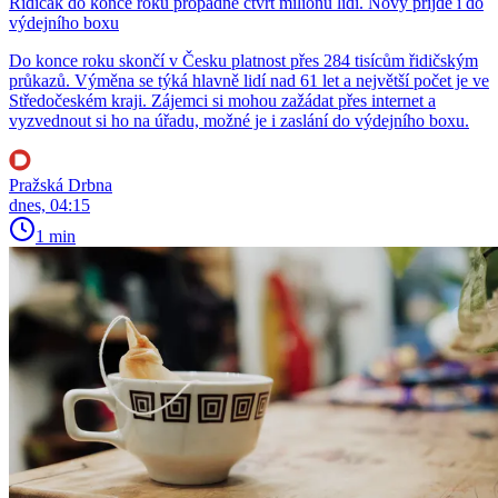
Řidičák do konce roku propadne čtvrt milionu lidí. Nový přijde i do
výdejního boxu
Do konce roku skončí v Česku platnost přes 284 tisícům řidičským
průkazů. Výměna se týká hlavně lidí nad 61 let a největší počet je ve
Středočeském kraji. Zájemci si mohou zažádat přes internet a
vyzvednout si ho na úřadu, možné je i zaslání do výdejního boxu.
Pražská Drbna
dnes, 04:15
1 min