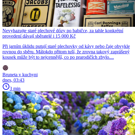
Nevyhazujte staré plechové dózy po babičce, za tahle konkrétní
provedení dávají sběratelé i 15 000 Kč
Při jarním úklidu putují staré plechovky od kávy nebo čaje obvykle
rovnou do sběru. Málokdo přitom tuší, že zrovna takový zaprášený
kousek může být to nejcennější, co po prarodičích zbylo....
Bruneta v kuchyni
dnes, 03:43
3 min