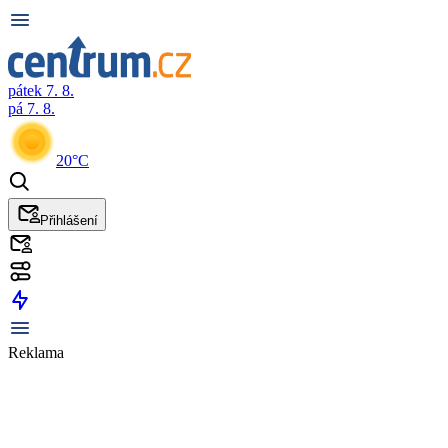
pátek 7. 8.
pá 7. 8.
20°C
Přihlášení
Reklama