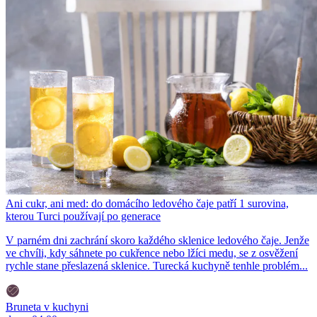
Ani cukr, ani med: do domácího ledového čaje patří 1 surovina,
kterou Turci používají po generace
V parném dni zachrání skoro každého sklenice ledového čaje. Jenže
ve chvíli, kdy sáhnete po cukřence nebo lžíci medu, se z osvěžení
rychle stane přeslazená sklenice. Turecká kuchyně tenhle problém...
Bruneta v kuchyni