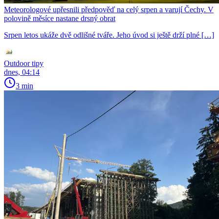
Meteorologové upřesnili předpověď na celý srpen a varují Čechy. V
polovině měsíce nastane drsný obrat
Srpen letos ukáže dvě odlišné tváře. Jeho úvod si ještě drží plné […]
Outdoor tipy
dnes, 04:14
3 min