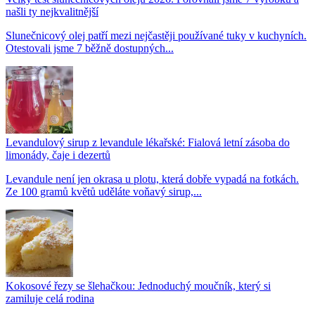
našli ty nejkvalitnější
Slunečnicový olej patří mezi nejčastěji používané tuky v kuchyních.
Otestovali jsme 7 běžně dostupných...
Levandulový sirup z levandule lékařské: Fialová letní zásoba do
limonády, čaje i dezertů
Levandule není jen okrasa u plotu, která dobře vypadá na fotkách.
Ze 100 gramů květů uděláte voňavý sirup,...
Kokosové řezy se šlehačkou: Jednoduchý moučník, který si
zamiluje celá rodina