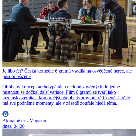
Je libo fet? Česká komedie 6 gramů vsadila na osvědčené herce, ale
působí ošizeně
Oblíbený koncept archetypálních neduhů zavřených do jedné
místnosti se dočkal další variace. Film 6 gramů se tváří jako
tuzemsky zemitá a komornější obdoba tvorby bratrů Coenů. Určitě
má své podnětné momenty, ale v zásadě zoufale hledá téma.
Aktuálně.cz - Magazín
dnes, 04:00