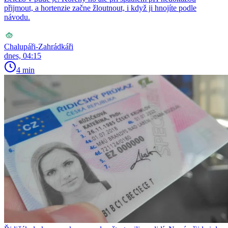
přijmout, a hortenzie začne žloutnout, i když ji hnojíte podle
návodu.
Chalupáři-Zahrádkáři
dnes, 04:15
4 min