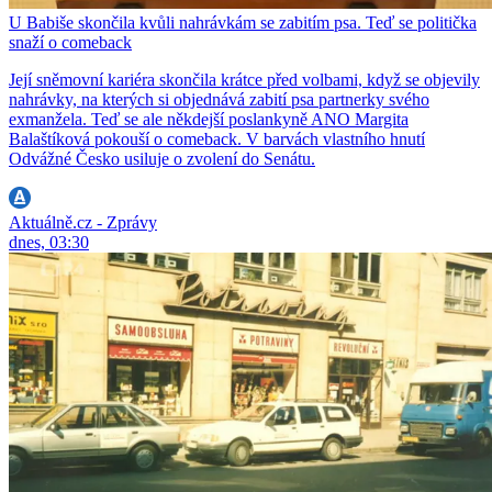
U Babiše skončila kvůli nahrávkám se zabitím psa. Teď se politička
snaží o comeback
Její sněmovní kariéra skončila krátce před volbami, když se objevily
nahrávky, na kterých si objednává zabití psa partnerky svého
exmanžela. Teď se ale někdejší poslankyně ANO Margita
Balaštíková pokouší o comeback. V barvách vlastního hnutí
Odvážné Česko usiluje o zvolení do Senátu.
Aktuálně.cz - Zprávy
dnes, 03:30