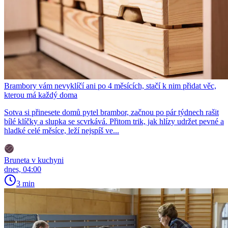
Brambory vám nevyklíčí ani po 4 měsících, stačí k nim přidat věc,
kterou má každý doma
Sotva si přinesete domů pytel brambor, začnou po pár týdnech rašit
bílé klíčky a slupka se scvrkává. Přitom trik, jak hlízy udržet pevné a
hladké celé měsíce, leží nejspíš ve...
Bruneta v kuchyni
dnes, 04:00
3 min