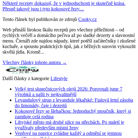
Některé recepty dokazují, že v jednoduchosti je skutečně krása.
Přesně takové jsou i tyto kokosové řezy....
Tento článek byl publikován ze zdrojů
Cooky.cz
Web přináší širokou škálu receptů pro všechny příležitosti – od
rychlých večeří a domácího pečiva až po sladké dezerty a slavnostní
menu. Čtenáři zde najdou nápady, které potěší začátečníky i zkušené
kuchaře, a spoustu praktických tipů, jak z běžných surovin vykouzlit
skvělá jídla. Kromě...
Všechny články tohoto autora →
Další články z kategorie
Lifestyle
Velký test slunečnicových olejů 2026: Porovnali jsme 7
výrobků a našli ty nejkvalitnější
Levandulový sirup z levandule lékařské: Fialová letní zásoba
do limonády, čaje i dezertů
Kokosové řezy se šlehačkou: Jednoduchý moučník, který si
zamiluje celá rodina
Libyjské město má druhé ulice na střechách. Po staletí je
využívaly především místní ženy
Vepřové na paprice zvládne každý a odmění se jemnou