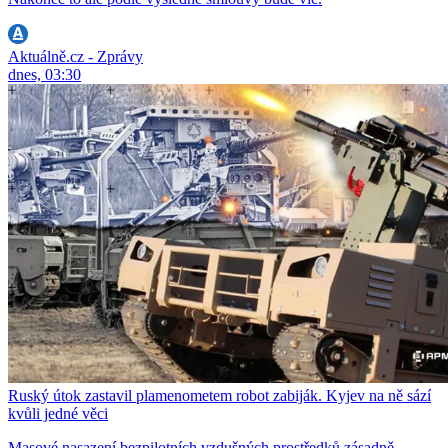
Aktuálně.cz - Zprávy
dnes, 03:30
Ruský útok zastavil plamenometem robot zabiják. Kyjev na ně sází
kvůli jedné věci
Masové nasazení bezpilotních vzdušných prostředků zásadně