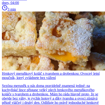
dnes, 04:00
3 min
Hrnkový meruňkový koláč s tvarohem a drobenkou: Ovocný letní
moučník, který zvládnete bez vážení
Sezóna meruněk u nás doma pravidelně znamená jediné: na
kuchyňské lince přistane velký plech hrnkového meruňkového
koláče s tvarohem a drobenkou. Mám ho ráda hlavně proto, že se
obejde bez váhy, je rychle hotový a díky tvarohu a ovoci zůstává
pěkně vláčný i druhý den. Odlišuje ho právě jednoduché hrnkové