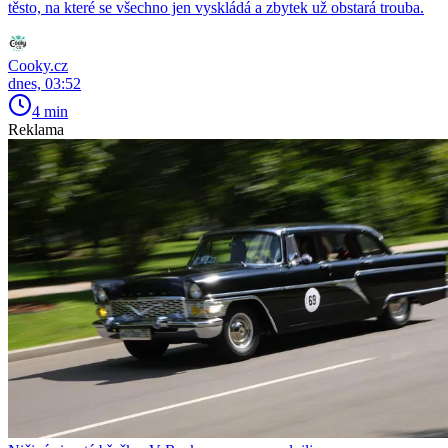
těsto, na které se všechno jen vyskládá a zbytek už obstará trouba.
Cooky.cz
dnes, 03:52
4 min
Reklama