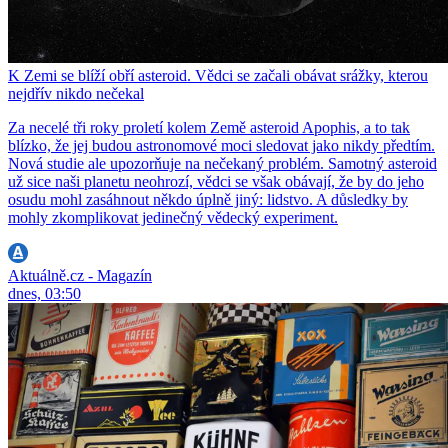
K Zemi se blíží obří asteroid. Vědci se začali obávat srážky, kterou
nejdřív nikdo nečekal
Za necelé tři roky proletí kolem Země asteroid Apophis, a to tak
blízko, že jej budou astronomové moci sledovat jako nikdy předtím.
Nová studie ale upozorňuje na nečekaný problém. Samotný asteroid
už sice naši planetu neohrozí, vědci se však obávají, že by do jeho
osudu mohl zasáhnout někdo úplně jiný: lidstvo. A důsledky by
mohly zkomplikovat jedinečný vědecký experiment.
Aktuálně.cz - Magazín
dnes, 03:50