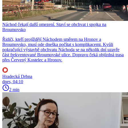
Náchod čekají další omezení. Staví se obchvat i spojka na
Broumovsko
Řidiči, kteří projíždějí Náchodem směrem na Hronov a
Broumovsko, musí ode dneška počítat s komplikacemi. Kvůli
pokračující výstavbě obchvatu Náchoda se na několik dní uzavře
část frekventované Broumovské ulice. Dopravu čeká objízdná trasa
přes Červený Kostelec a Hronov.
Hradecká Drbna
dnes, 04:10
2 min