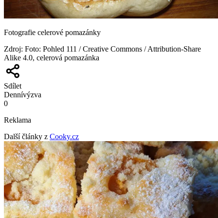
Fotografie celerové pomazánky
Zdroj
:
Foto: Pohled 111 / Creative Commons / Attribution-Share
Alike 4.0, celerová pomazánka
Sdílet
Denní
výzva
0
Reklama
Další články z
Cooky.cz