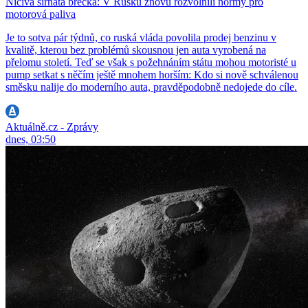
Ničivá sirnatá břečka: V Rusku znovu rozvolnili normy pro
motorová paliva
Je to sotva pár týdnů, co ruská vláda povolila prodej benzinu v
kvalitě, kterou bez problémů skousnou jen auta vyrobená na
přelomu století. Teď se však s požehnáním státu mohou motoristé u
pump setkat s něčím ještě mnohem horším: Kdo si nově schválenou
směsku nalije do moderního auta, pravděpodobně nedojede do cíle.
Aktuálně.cz - Zprávy
dnes, 03:50