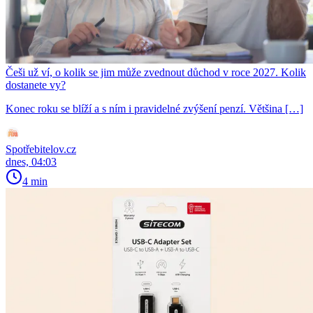
Češi už ví, o kolik se jim může zvednout důchod v roce 2027. Kolik
dostanete vy?
Konec roku se blíží a s ním i pravidelné zvýšení penzí. Většina […]
Spotřebitelov.cz
dnes, 04:03
4 min