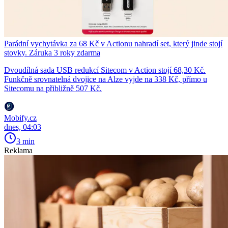
Parádní vychytávka za 68 Kč v Actionu nahradí set, který jinde stojí
stovky. Záruka 3 roky zdarma
Dvoudílná sada USB redukcí Sitecom v Action stojí 68,30 Kč.
Funkčně srovnatelná dvojice na Alze vyjde na 338 Kč, přímo u
Sitecomu na přibližně 507 Kč.
Mobify.cz
dnes, 04:03
3 min
Reklama