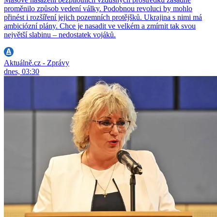
proměnilo způsob vedení války. Podobnou revoluci by mohlo
přinést i rozšíření jejich pozemních protějšků. Ukrajina s nimi má
ambiciózní plány. Chce je nasadit ve velkém a zmírnit tak svou
největší slabinu – nedostatek vojáků.
Aktuálně.cz - Zprávy
dnes, 03:30