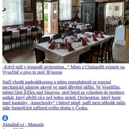
„Když máš v hospodě orchestrion...“ Místo z Chalupářů existuje na
Vysočině a pivo tu stojí 30 korun
Stačí vhodit padesátikorunu a místo reproduktorů se rozezní
mechanické nástroje ukryté ve staré dřevěné skříni. Ve Veselíčku,
místní části Žďáru nad Sázavou, stojí hned za vchodem do hostince
unikát, který přežil více než jedno století. Orchestrion, který hraje
staré kankány, „kmochovky“ i lidové písně, patří mezi několik málo
stále fungujících zařízení svého druhu v Česku.
Aktuálně.cz - Magazín