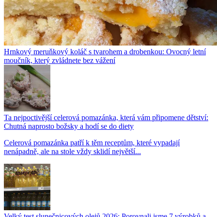
Hrnkový meruňkový koláč s tvarohem a drobenkou: Ovocný letní
moučník, který zvládnete bez vážení
Ta nejpoctivější celerová pomazánka, která vám připomene dětství:
Chutná naprosto božsky a hodí se do diety
Celerová pomazánka patří k těm receptům, které vypadají
nenápadně, ale na stole vždy sklidí největší...
Velký test slunečnicových olejů 2026: Porovnali jsme 7 výrobků a