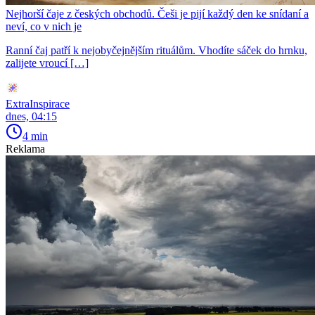
Nejhorší čaje z českých obchodů. Češi je pijí každý den ke snídaní a
neví, co v nich je
Ranní čaj patří k nejobyčejnějším rituálům. Vhodíte sáček do hrnku,
zalijete vroucí […]
ExtraInspirace
dnes, 04:15
4 min
Reklama