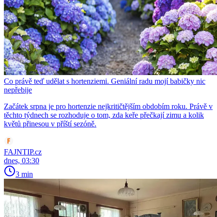
Co právě teď udělat s hortenziemi. Geniální radu mojí babičky nic
nepřebije
Začátek srpna je pro hortenzie nejkritičtějším obdobím roku. Právě v
těchto týdnech se rozhoduje o tom, zda keře přečkají zimu a kolik
květů přinesou v příští sezóně.
FAJNTIP.cz
dnes, 03:30
3 min