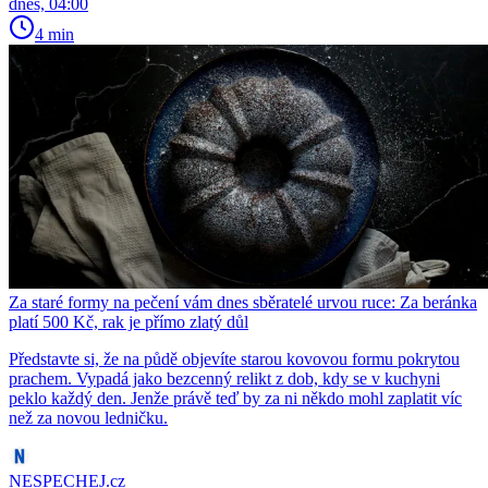
dnes, 04:00
4 min
Za staré formy na pečení vám dnes sběratelé urvou ruce: Za beránka
platí 500 Kč, rak je přímo zlatý důl
Představte si, že na půdě objevíte starou kovovou formu pokrytou
prachem. Vypadá jako bezcenný relikt z dob, kdy se v kuchyni
peklo každý den. Jenže právě teď by za ni někdo mohl zaplatit víc
než za novou ledničku.
NESPECHEJ.cz