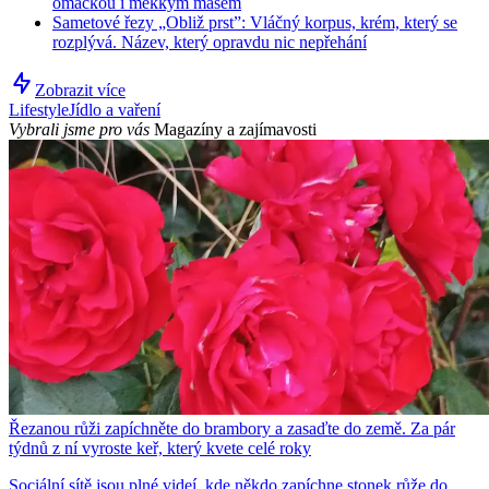
omáčkou i měkkým masem
Sametové řezy „Obliž prst”: Vláčný korpus, krém, který se
rozplývá. Název, který opravdu nic nepřehání
Zobrazit více
Lifestyle
Jídlo a vaření
Vybrali jsme pro vás
Magazíny a zajímavosti
Řezanou růži zapíchněte do brambory a zasaďte do země. Za pár
týdnů z ní vyroste keř, který kvete celé roky
Sociální sítě jsou plné videí, kde někdo zapíchne stonek růže do