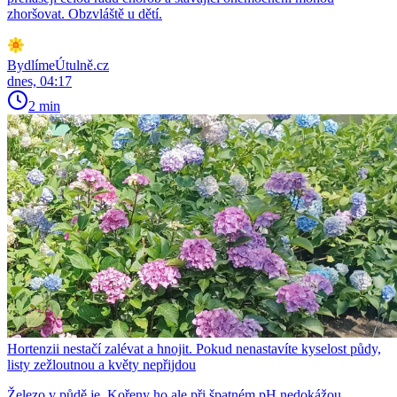
zhoršovat. Obzvláště u dětí.
BydlímeÚtulně.cz
dnes, 04:17
2 min
Hortenzii nestačí zalévat a hnojit. Pokud nenastavíte kyselost půdy,
listy zežloutnou a květy nepřijdou
Železo v půdě je. Kořeny ho ale při špatném pH nedokážou