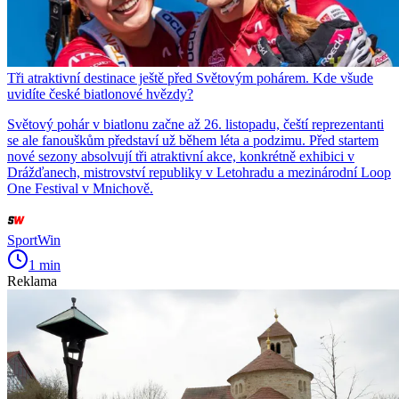
Tři atraktivní destinace ještě před Světovým pohárem. Kde všude
uvidíte české biatlonové hvězdy?
Světový pohár v biatlonu začne až 26. listopadu, čeští reprezentanti
se ale fanouškům představí už během léta a podzimu. Před startem
nové sezony absolvují tři atraktivní akce, konkrétně exhibici v
Drážďanech, mistrovství republiky v Letohradu a mezinárodní Loop
One Festival v Mnichově.
SportWin
1 min
Reklama