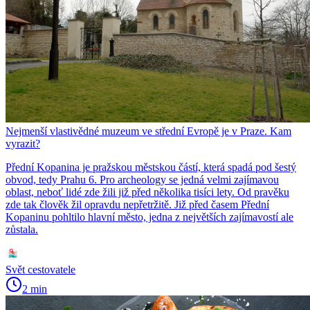
Nejmenší vlastivědné muzeum ve střední Evropě je v Praze. Kam
vyrazit?
Přední Kopanina je pražskou městskou částí, která spadá pod šestý
obvod, tedy Prahu 6. Pro archeology se jedná velmi zajímavou
oblast, neboť lidé zde žili již před několika tisíci lety. Od pravěku
zde tak člověk žil opravdu nepřetržitě. Již před časem Přední
Kopaninu pohltilo hlavní město, jedna z největších zajímavostí ale
zůstala.
Svět cestovatele
2 min