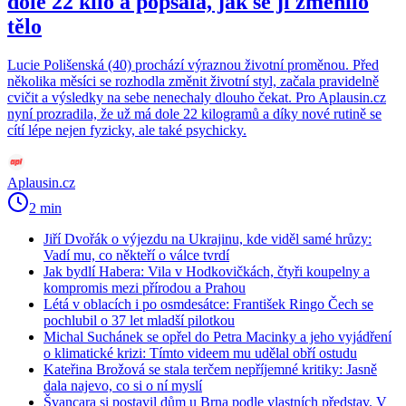
dole 22 kilo a popsala, jak se jí změnilo
tělo
Lucie Polišenská (40) prochází výraznou životní proměnou. Před
několika měsíci se rozhodla změnit životní styl, začala pravidelně
cvičit a výsledky na sebe nenechaly dlouho čekat. Pro Aplausin.cz
nyní prozradila, že už má dole 22 kilogramů a díky nové rutině se
cítí lépe nejen fyzicky, ale také psychicky.
Aplausin.cz
2 min
Jiří Dvořák o výjezdu na Ukrajinu, kde viděl samé hrůzy:
Vadí mu, co někteří o válce tvrdí
Jak bydlí Habera: Vila v Hodkovičkách, čtyři koupelny a
kompromis mezi přírodou a Prahou
Létá v oblacích i po osmdesátce: František Ringo Čech se
pochlubil o 37 let mladší pilotkou
Michal Suchánek se opřel do Petra Macinky a jeho vyjádření
o klimatické krizi: Tímto videem mu udělal obří ostudu
Kateřina Brožová se stala terčem nepříjemné kritiky: Jasně
dala najevo, co si o ní myslí
Švancara si postavil dům u Brna podle vlastních představ. V