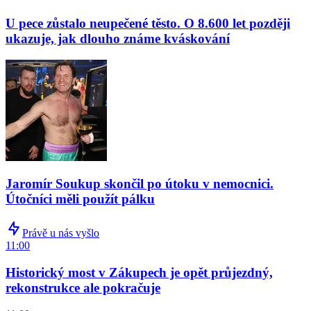
U pece zůstalo neupečené těsto. O 8.600 let později
ukazuje, jak dlouho známe kváskování
Jaromír Soukup skončil po útoku v nemocnici.
Útočníci měli použít pálku
Právě u nás vyšlo
11:00
Historický most v Zákupech je opět průjezdný,
rekonstrukce ale pokračuje