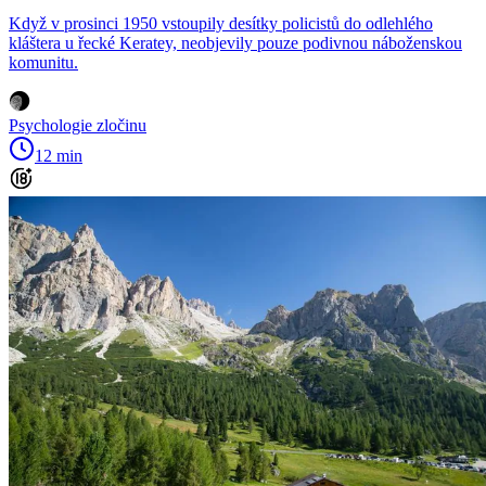
Když v prosinci 1950 vstoupily desítky policistů do odlehlého
kláštera u řecké Keratey, neobjevily pouze podivnou náboženskou
komunitu.
Psychologie zločinu
12 min