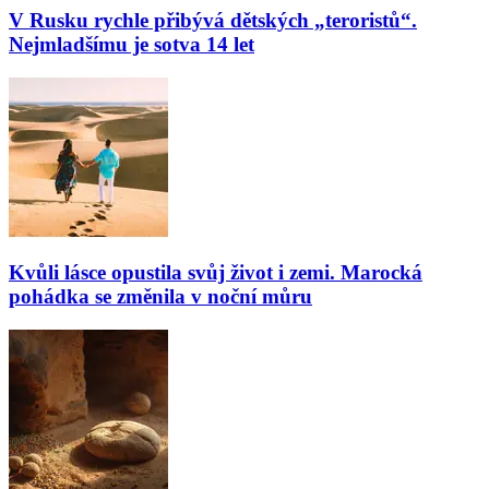
V Rusku rychle přibývá dětských „teroristů“.
Nejmladšímu je sotva 14 let
Kvůli lásce opustila svůj život i zemi. Marocká
pohádka se změnila v noční můru