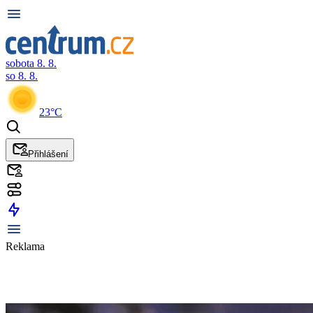
sobota 8. 8.
so 8. 8.
23°C
Přihlášení
Reklama