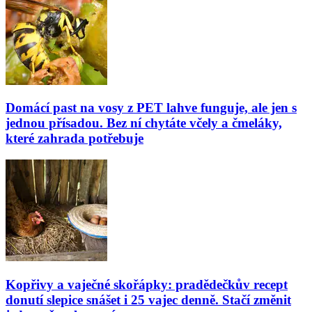
Domácí past na vosy z PET lahve funguje, ale jen s
jednou přísadou. Bez ní chytáte včely a čmeláky,
které zahrada potřebuje
Kopřivy a vaječné skořápky: pradědečkův recept
donutí slepice snášet i 25 vajec denně. Stačí změnit