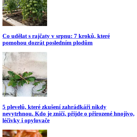
Co udělat s rajčaty v srpnu: 7 kroků, které
pomohou dozrát posledním plodům
5 plevelů, které zkušení zahrádkáři nikdy
nevytrhnou. Kdo je zničí, přijde o přirozené hnojivo,
léčivky i opylovače