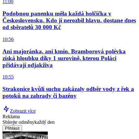
11:00
Podobnou panenku měla každá holčička v
Československu. Kdo jí nerozbil hlavu, dostane dnes
od sběratelů 30 000 Kč
10:56
Ani majoránka, ani kmín. Bramborová polévka
získá hloubku díky 1 surovině, kterou Poláci
přidávají odjakživa
10:55
Strakonice kvůli suchu zakázaly odběr vody z řek a
potoků na zahrady či bazény
Zobrazit více
Reklama
Sbírejte odměny
každý den
Přihlásit