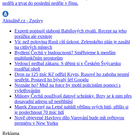
neděli a trvat do poslední neděle v říjnu.
Aktuálně.cz - Zprávy
Experti popisují slabosti Babišových rivalů. Recept na jeho
porážku ale existuje
Víc než polovina Rusů cítí úzkost. Zelenského plán je zasáhl
na citlivých místech
Bydlení Čechů v budoucnosti? Směřujeme k menším
multifunkčním prostorům
Vedoucí nedbal zákazu. S dětmi si v Českém Švýcarsku
rozdělal oheň
Dron za 125 tisíc Kč odřízl Krym, Rusové ho zaboha neumí
sestřelit. Postavil ho bývalý šéf Googlu
Neznáte ho? Muž na fotce by mohl policistům pomoci s
vyšetřováním
Miliony Čechů používají datové schránky. Brzy se k nim přes
dosavadní adresu už nepřihlásí
Marek Ztracený na Letné nabídl většinu svých hitů, přišlo si
je poslechnout 70 tisíc lidí
Nově objevené Havlovo dílo Varování bude mít světovou
premiéru v New Yorku
Reklama