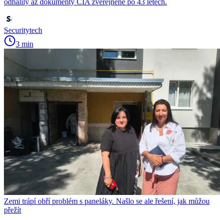
odhalily až dokumenty CIA zveřejněné po 43 letech.
Securitytech
3 min
Zemi trápí obří problém s paneláky. Našlo se ale řešení, jak můžou
přežít