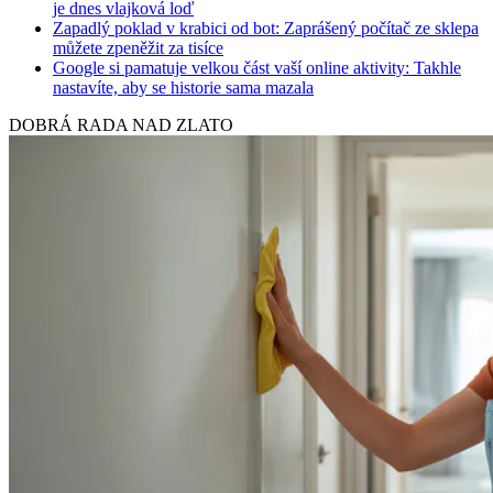
je dnes vlajková loď
Zapadlý poklad v krabici od bot: Zaprášený počítač ze sklepa
můžete zpeněžit za tisíce
Google si pamatuje velkou část vaší online aktivity: Takhle
nastavíte, aby se historie sama mazala
DOBRÁ RADA NAD ZLATO