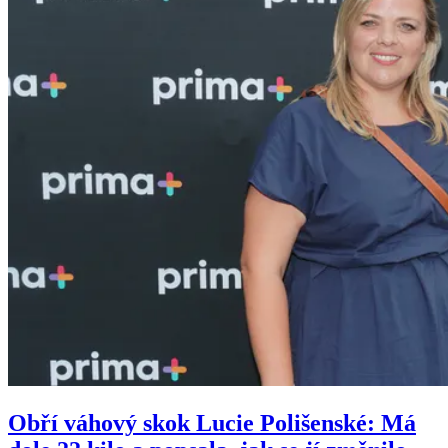
Obří váhový skok Lucie Polišenské: Má