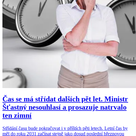
Čas se má střídat dalších pět let. Ministr
Šťastný nesouhlasí a prosazuje natrvalo
ten zimní
Střídání času bude pokračovat i v příštích pěti letech. Letní čas by
měl do roku 2031 začínat stejně jako dosud poslední březnovou