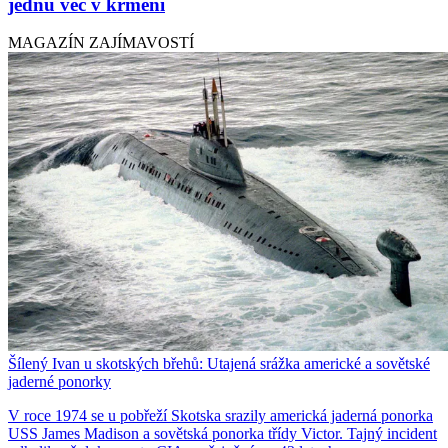
jednu věc v krmení
MAGAZÍN ZAJÍMAVOSTÍ
Šílený Ivan u skotských břehů: Utajená srážka americké a sovětské
jaderné ponorky
V roce 1974 se u pobřeží Skotska srazily americká jaderná ponorka
USS James Madison a sovětská ponorka třídy Victor. Tajný incident