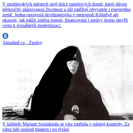
V moldavských městech stojí tisíce panelových domů, které dávno
překročily plánovanou životnost a dál zatěžují obyvatele i energetiku
země. Jedna opravená devítipatrovka v metropoli Kišiněvě ale
ukazuje, jak může změna topení, financování i správy domu otevřít
cestu k rozsáhlejší modernizaci.
Aktuálně.cz - Zprávy
V klášteře Mariam Soulakiotis se víra změnila v nástroj kontroly. Za
zdmi lidé umírali hladem i po týrání