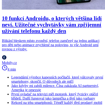
10 funkcí Androidu, o kterých většina lidí
neví. Užitečné vychytávky vám zpříjemní
užívání telefonu každý den
Blikání bleskem místo zvonění, telefon zamčený na jednu aplikaci
pro děti nebo animace zrychlené na polovinu, to vše Android umí
rovnou z výroby.
Mobify.cz
4 min
Legendární výrobce kapesních počítačů, které válcovaly první
smartphony, skončil. O důvodech ale mlčí
Jako kdyby mi zabili milence. Čína zakázala AI partnerství,
Amerika je omezuje
První ovladač na televizi měl motorek, který fyzicky otáčel
hřídelí. Další fungoval jako lampička a třetí jako varhany
Rekord na trhu smartphonů: Téměř každý třetí prodaný mobil