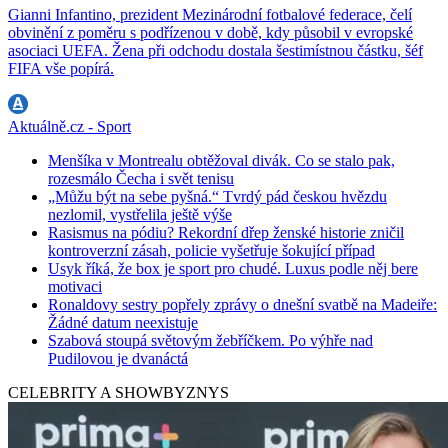
Gianni Infantino, prezident Mezinárodní fotbalové federace, čelí
obvinění z poměru s podřízenou v době, kdy působil v evropské
asociaci UEFA. Žena při odchodu dostala šestimístnou částku, šéf
FIFA vše popírá.
Aktuálně.cz - Sport
Menšíka v Montrealu obtěžoval divák. Co se stalo pak,
rozesmálo Čecha i svět tenisu
„Můžu být na sebe pyšná.“ Tvrdý pád českou hvězdu
nezlomil, vystřelila ještě výše
Rasismus na pódiu? Rekordní dřep ženské historie zničil
kontroverzní zásah, policie vyšetřuje šokující případ
Usyk říká, že box je sport pro chudé. Luxus podle něj bere
motivaci
Ronaldovy sestry popřely zprávy o dnešní svatbě na Madeiře:
Žádné datum neexistuje
Szabová stoupá světovým žebříčkem. Po výhře nad
Pudilovou je dvanáctá
CELEBRITY A SHOWBYZNYS