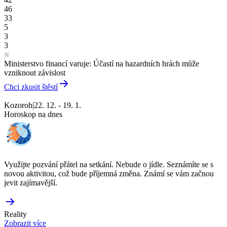
46
33
5
3
3
Ministerstvo financí varuje: Účastí na hazardních hrách může
vzniknout závislost
Chci zkusit štěstí
Kozoroh
|
22. 12. - 19. 1.
Horoskop na dnes
Využijte pozvání přátel na setkání. Nebude o jídle. Seznámíte se s
novou aktivitou, což bude příjemná změna. Známí se vám začnou
jevit zajímavější.
Reality
Zobrazit více