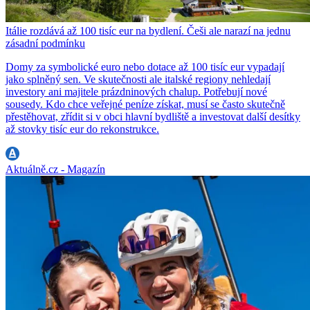
Itálie rozdává až 100 tisíc eur na bydlení. Češi ale narazí na jednu
zásadní podmínku
Domy za symbolické euro nebo dotace až 100 tisíc eur vypadají
jako splněný sen. Ve skutečnosti ale italské regiony nehledají
investory ani majitele prázdninových chalup. Potřebují nové
sousedy. Kdo chce veřejné peníze získat, musí se často skutečně
přestěhovat, zřídit si v obci hlavní bydliště a investovat další desítky
až stovky tisíc eur do rekonstrukce.
Aktuálně.cz - Magazín