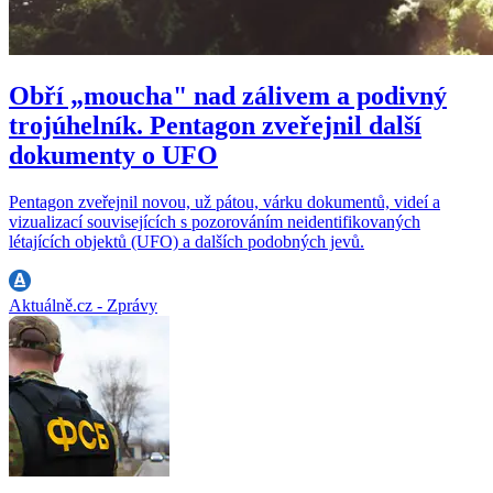
Obří „moucha" nad zálivem a podivný
trojúhelník. Pentagon zveřejnil další
dokumenty o UFO
Pentagon zveřejnil novou, už pátou, várku dokumentů, videí a
vizualizací souvisejících s pozorováním neidentifikovaných
létajících objektů (UFO) a dalších podobných jevů.
Aktuálně.cz - Zprávy