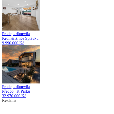
Prodej - dům/vila
Kroměříž, Ke Splávku
9 990 000 Kč
Prodej - dům/vila
Předboj, K Parku
32 970 000 Kč
Reklama