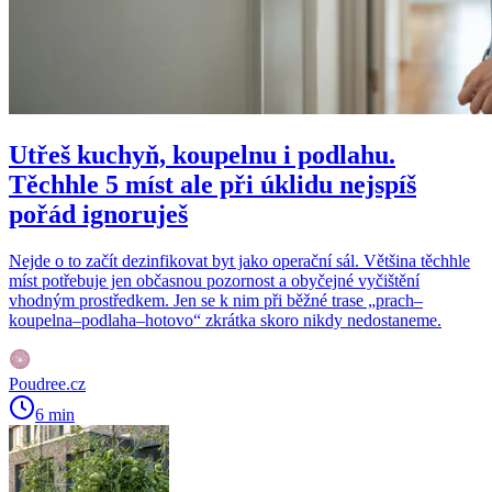
Utřeš kuchyň, koupelnu i podlahu.
Těchhle 5 míst ale při úklidu nejspíš
pořád ignoruješ
Nejde o to začít dezinfikovat byt jako operační sál. Většina těchhle
míst potřebuje jen občasnou pozornost a obyčejné vyčištění
vhodným prostředkem. Jen se k nim při běžné trase „prach–
koupelna–podlaha–hotovo“ zkrátka skoro nikdy nedostaneme.
Poudree.cz
6 min