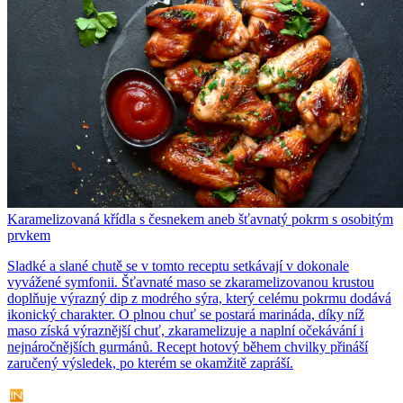
Karamelizovaná křídla s česnekem aneb šťavnatý pokrm s osobitým
prvkem
Sladké a slané chutě se v tomto receptu setkávají v dokonale
vyvážené symfonii. Šťavnaté maso se zkaramelizovanou krustou
doplňuje výrazný dip z modrého sýra, který celému pokrmu dodává
ikonický charakter. O plnou chuť se postará marináda, díky níž
maso získá výraznější chuť, zkaramelizuje a naplní očekávání i
nejnáročnějších gurmánů. Recept hotový během chvilky přináší
zaručený výsledek, po kterém se okamžitě zapráší.