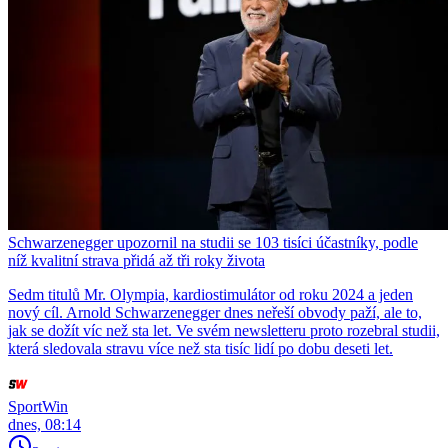
Schwarzenegger upozornil na studii se 103 tisíci účastníky, podle
níž kvalitní strava přidá až tři roky života
Sedm titulů Mr. Olympia, kardiostimulátor od roku 2024 a jeden
nový cíl. Arnold Schwarzenegger dnes neřeší obvody paží, ale to,
jak se dožít víc než sta let. Ve svém newsletteru proto rozebral studii,
která sledovala stravu více než sta tisíc lidí po dobu deseti let.
SportWin
dnes, 08:14