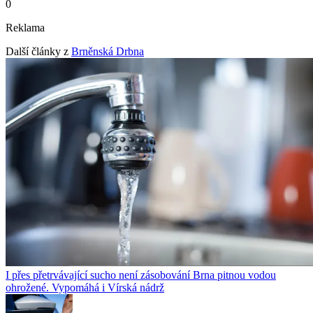
0
Reklama
Další články z
Brněnská Drbna
I přes přetrvávající sucho není zásobování Brna pitnou vodou
ohrožené. Vypomáhá i Vírská nádrž