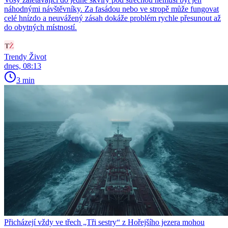
náhodnými návštěvníky. Za fasádou nebo ve stropě může fungovat
celé hnízdo a neuvážený zásah dokáže problém rychle přesunout až
do obytných místností.
Trendy Život
dnes, 08:13
3 min
Přicházejí vždy ve třech „Tři sestry“ z Hořejšího jezera mohou