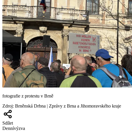
fotografie z protestu v Brně
Zdroj
:
Brněnská Drbna | Zprávy z Brna a Jihomoravského kraje
Sdílet
Denní
výzva