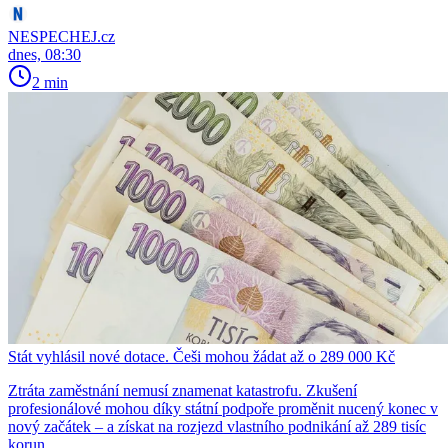
NESPECHEJ.cz
dnes, 08:30
2 min
Stát vyhlásil nové dotace. Češi mohou žádat až o 289 000 Kč
Ztráta zaměstnání nemusí znamenat katastrofu. Zkušení
profesionálové mohou díky státní podpoře proměnit nucený konec v
nový začátek – a získat na rozjezd vlastního podnikání až 289 tisíc
korun.