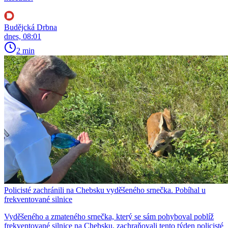
Budějcká Drbna
dnes, 08:01
2 min
Policisté zachránili na Chebsku vyděšeného srnečka. Pobíhal u
frekventované silnice
Vyděšeného a zmateného srnečka, který se sám pohyboval poblíž
frekventované silnice na Chebsku, zachraňovali tento týden policisté