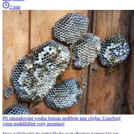
2 min
Při odstraňování vosího hnízda nedělejte tuto chybu: Uzavřený
vstup podrážděné vosy nezastaví
Vosy zalétávající do jedné škvíry pod střechou nemusí být jen