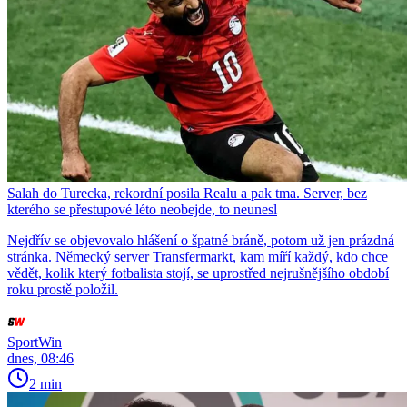
Salah do Turecka, rekordní posila Realu a pak tma. Server, bez
kterého se přestupové léto neobejde, to neunesl
Nejdřív se objevovalo hlášení o špatné bráně, potom už jen prázdná
stránka. Německý server Transfermarkt, kam míří každý, kdo chce
vědět, kolik který fotbalista stojí, se uprostřed nejrušnějšího období
roku prostě položil.
SportWin
dnes, 08:46
2 min