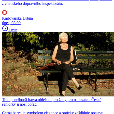
z chebského dopravního inspektorátu.
Karlovarská Drbna
dnes, 08:00
1 min
Toto je nejhorší barva oblečení pro ženy pro padesátce. České
seniorky ji nosí pořád
Černá barva je symbolem elegance a opticky zeštíhluje postavu.