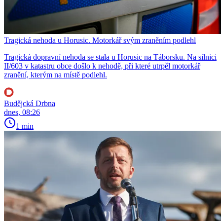
Tragická nehoda u Horusic. Motorkář svým zraněním podlehl
Tragická dopravní nehoda se stala u Horusic na Táborsku. Na silnici
II/603 v katastru obce došlo k nehodě, při které utrpěl motorkář
zranění, kterým na místě podlehl.
Budějcká Drbna
dnes, 08:26
1 min