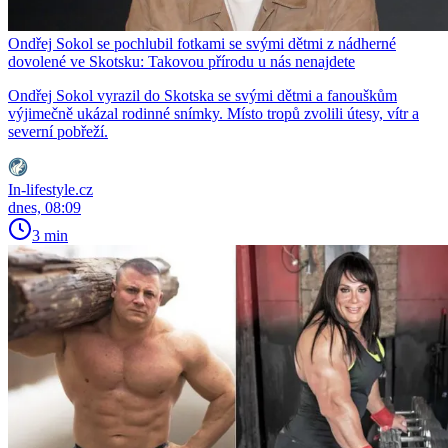
Ondřej Sokol se pochlubil fotkami se svými dětmi z nádherné
dovolené ve Skotsku: Takovou přírodu u nás nenajdete
Ondřej Sokol vyrazil do Skotska se svými dětmi a fanouškům
výjimečně ukázal rodinné snímky. Místo tropů zvolili útesy, vítr a
severní pobřeží.
In-lifestyle.cz
dnes, 08:09
3 min