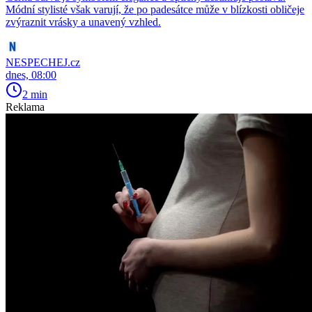
Módní stylisté však varují, že po padesátce může v blízkosti obličeje
zvýraznit vrásky a unavený vzhled.
NESPECHEJ.cz
dnes, 08:00
2 min
Reklama