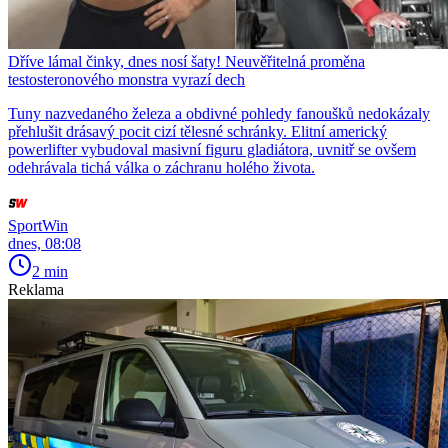
Dříve lámal činky, dnes nosí šaty! Neuvěřitelná proměna
testosteronového monstra vyrazí dech
Tuny nazvedaného železa a obdivné pohledy fanoušků nedokázaly
přehlušit drásavý pocit cizí tělesné schránky. Elitní americký
powerlifter vybudoval masivní figuru gladiátora, uvnitř se ovšem
odehrávala tichá válka o záchranu holého života.
SportWin
dnes, 08:08
2 min
Reklama