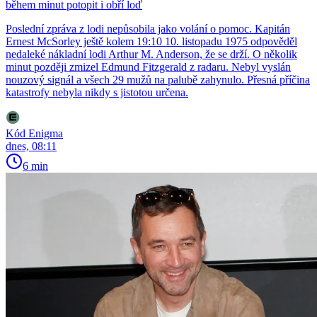
během minut potopit i obří loď
Poslední zpráva z lodi nepůsobila jako volání o pomoc. Kapitán
Ernest McSorley ještě kolem 19:10 10. listopadu 1975 odpověděl
nedaleké nákladní lodi Arthur M. Anderson, že se drží. O několik
minut později zmizel Edmund Fitzgerald z radaru. Nebyl vyslán
nouzový signál a všech 29 mužů na palubě zahynulo. Přesná příčina
katastrofy nebyla nikdy s jistotou určena.
Kód Enigma
dnes, 08:11
6 min