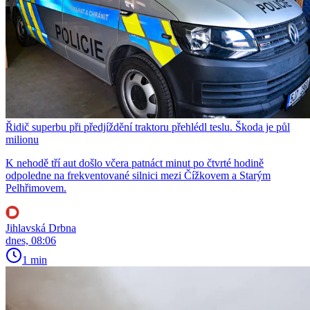
Řidič superbu při předjíždění traktoru přehlédl teslu. Škoda je půl
milionu
K nehodě tří aut došlo včera patnáct minut po čtvrté hodině
odpoledne na frekventované silnici mezi Čížkovem a Starým
Pelhřimovem.
Jihlavská Drbna
dnes, 08:06
1 min