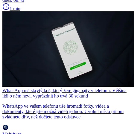
dnes, 08:43
1 min
WhatsApp má skrytý koš, který žere gigabajty v telefonu. Většina
lidí o něm neví, vyprázdnit ho trvá 30 sekund
WhatsApp ve vašem telefonu tiše hromadí fotky, videa a
dokumenty, které jste možná viděli jednou. Uvolnit místo přitom
zvládnete dřív, než dočtete tento odstavec.