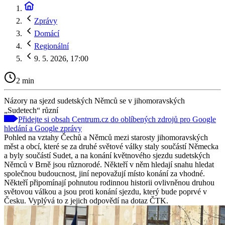
Zprávy
Domácí
Regionální
9. 5. 2026, 17:00
2 min
Názory na sjezd sudetských Němců se v jihomoravských
„Sudetech“ různí
Přidejte si obsah Centrum.cz do oblíbených zdrojů pro Google
hledání a Google zprávy
Pohled na vztahy Čechů a Němců mezi starosty jihomoravských
měst a obcí, které se za druhé světové války staly součástí Německa
a byly součástí Sudet, a na konání květnového sjezdu sudetských
Němců v Brně jsou různorodé. Někteří v něm hledají snahu hledat
společnou budoucnost, jiní nepovažují místo konání za vhodné.
Někteří připomínají pohnutou rodinnou historii ovlivněnou druhou
světovou válkou a jsou proti konání sjezdu, který bude poprvé v
Česku. Vyplývá to z jejich odpovědí na dotaz ČTK.