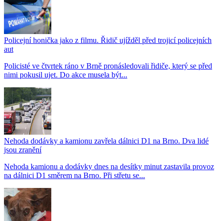
Policejní honička jako z filmu. Řidič ujížděl před trojicí policejních
aut
Policisté ve čtvrtek ráno v Brně pronásledovali řidiče, který se před
nimi pokusil ujet. Do akce musela být...
Nehoda dodávky a kamionu zavřela dálnici D1 na Brno. Dva lidé
jsou zranění
Nehoda kamionu a dodávky dnes na desítky minut zastavila provoz
na dálnici D1 směrem na Brno. Při střetu se...