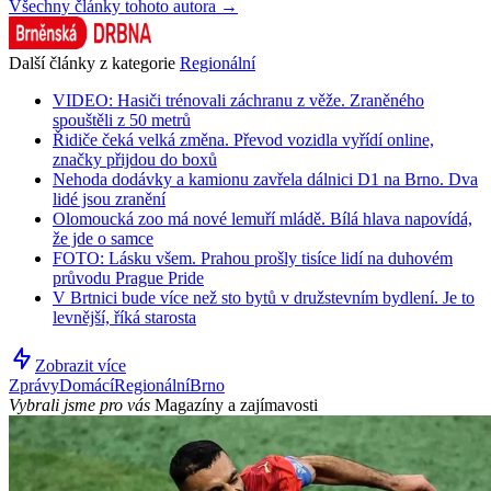
Všechny články tohoto autora →
Další články z kategorie
Regionální
VIDEO: Hasiči trénovali záchranu z věže. Zraněného
spouštěli z 50 metrů
Řidiče čeká velká změna. Převod vozidla vyřídí online,
značky přijdou do boxů
Nehoda dodávky a kamionu zavřela dálnici D1 na Brno. Dva
lidé jsou zranění
Olomoucká zoo má nové lemuří mládě. Bílá hlava napovídá,
že jde o samce
FOTO: Lásku všem. Prahou prošly tisíce lidí na duhovém
průvodu Prague Pride
V Brtnici bude více než sto bytů v družstevním bydlení. Je to
levnější, říká starosta
Zobrazit více
Zprávy
Domácí
Regionální
Brno
Vybrali jsme pro vás
Magazíny a zajímavosti