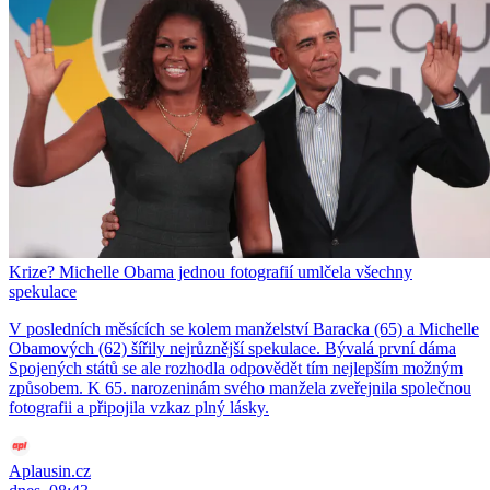
Krize? Michelle Obama jednou fotografií umlčela všechny
spekulace
V posledních měsících se kolem manželství Baracka (65) a Michelle
Obamových (62) šířily nejrůznější spekulace. Bývalá první dáma
Spojených států se ale rozhodla odpovědět tím nejlepším možným
způsobem. K 65. narozeninám svého manžela zveřejnila společnou
fotografii a připojila vzkaz plný lásky.
Aplausin.cz