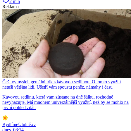
2 min
Reklama
Češi vymysleli geniální trik s kávovou sedlinou. O tomto využití
netuší většina lidí. Ušetří vám spoustu peněz, námahy i času
Kávovou sedlinu, která vám zůstane na dně šálku, rozhodně
nevyhazujte. Má mnohem univerzálnější využití, než by se mohlo na
první pohled zdát.
BydlímeÚtulně.cz
dnes, 08:14