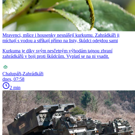
Mravenci, mšice i housenky nesnášejí kurkumu. Zahrádkáři ji
míchají s vodou a stříkají přímo na listy, škůdci odejdou sami
Kurkuma je díky svým nesčetným výhodám tajnou zbraní
zahrádkářů v boji proti škůdcům. Vyplatí se na ni vsadit.
Chalupáři-Zahrádkáři
dnes, 07:58
2 min