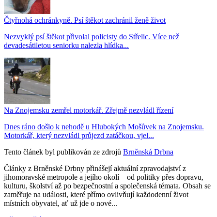
Čtyřnohá ochránkyně. Psí štěkot zachránil ženě život
Nezvyklý psí štěkot přivolal policisty do Střelic. Více než
devadesátiletou seniorku nalezla hlídka...
Na Znojemsku zemřel motorkář. Zřejmě nezvládl řízení
Dnes ráno došlo k nehodě u Hlubokých Mošůvek na Znojemsku.
Motorkář, který nezvládl průjezd zatáčkou, vjel...
Tento článek byl publikován ze zdrojů
Brněnská Drbna
Články z Brněnské Drbny přinášejí aktuální zpravodajství z
jihomoravské metropole a jejího okolí – od politiky přes dopravu,
kulturu, školství až po bezpečnostní a společenská témata. Obsah se
zaměřuje na události, které přímo ovlivňují každodenní život
místních obyvatel, ať už jde o nové...