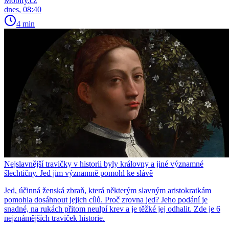
Mobify.cz
dnes, 08:40
4 min
Nejslavnější travičky v historii byly královny a jiné významné
šlechtičny. Jed jim významně pomohl ke slávě
Jed, účinná ženská zbraň, která některým slavným aristokratkám
pomohla dosáhnout jejich cílů. Proč zrovna jed? Jeho podání je
snadné, na rukách přitom neulpí krev a je těžké jej odhalit. Zde je 6
nejznámějších traviček historie.