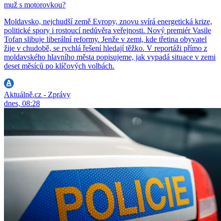
muž s motorovkou?
Moldavsko, nejchudší země Evropy, znovu svírá energetická krize,
politické spory i rostoucí nedůvěra veřejnosti. Nový premiér Vasile
Tofan slibuje liberální reformy. Jenže v zemi, kde třetina obyvatel
žije v chudobě, se rychlá řešení hledají těžko. V reportáži přímo z
moldavského hlavního města popisujeme, jak vypadá situace v zemi
deset měsíců po klíčových volbách.
Aktuálně.cz - Zprávy
dnes, 08:28