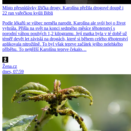
Místo přesnídávky lžička drogy. Karolína přežila drogové doupě i
22 ran vařečkou kvůli Bibli
Podle lékařů se vůbec neměla narodit. Karolína ale svůj boj o život
vyhrála. Přišla na svět na konci sedmého měsíce těhotenství s
porodní váhou pouhých 1,2 kilogramu. Její matka byla v té době už
téměř devět let závislá na drogách, které si během celého těhotenství
aplikovala nitrožilně. To byl však teprve začátek jejího nelehkého
příběhu. To nejtěžší Karolínu teprve čekalo…
Žena.cz
dnes, 07:59