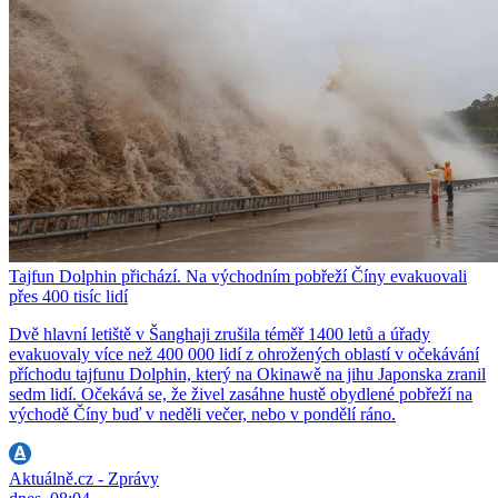
Tajfun Dolphin přichází. Na východním pobřeží Číny evakuovali
přes 400 tisíc lidí
Dvě hlavní letiště v Šanghaji zrušila téměř 1400 letů a úřady
evakuovaly více než 400 000 lidí z ohrožených oblastí v očekávání
příchodu tajfunu Dolphin, který na Okinawě na jihu Japonska zranil
sedm lidí. Očekává se, že živel zasáhne hustě obydlené pobřeží na
východě Číny buď v neděli večer, nebo v pondělí ráno.
Aktuálně.cz - Zprávy