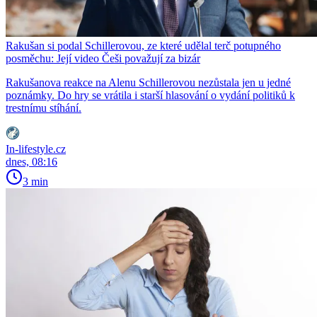
Rakušan si podal Schillerovou, ze které udělal terč potupného
posměchu: Její video Češi považují za bizár
Rakušanova reakce na Alenu Schillerovou nezůstala jen u jedné
poznámky. Do hry se vrátila i starší hlasování o vydání politiků k
trestnímu stíhání.
In-lifestyle.cz
dnes, 08:16
3 min