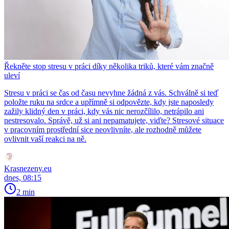
Řekněte stop stresu v práci díky několika triků, které vám značně
uleví
Stresu v práci se čas od času nevyhne žádná z vás. Schválně si teď
položte ruku na srdce a upřímně si odpovězte, kdy jste naposledy
zažily klidný den v práci, kdy vás nic nerozčílilo, netrápilo ani
nestresovalo. Správě, už si ani nepamatujete, viďte? Stresové situace
v pracovním prostřední sice neovlivníte, ale rozhodně můžete
ovlivnit vaší reakci na ně.
Krasnezeny.eu
dnes, 08:15
2 min