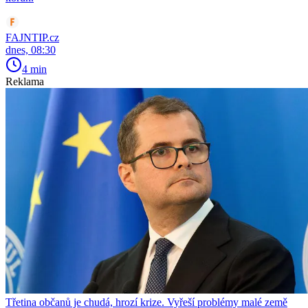
FAJNTIP.cz
dnes, 08:30
4 min
Reklama
Třetina občanů je chudá, hrozí krize. Vyřeší problémy malé země