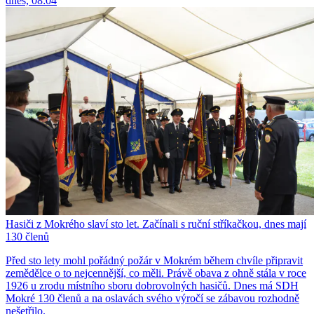
dnes, 08:04
Hasiči z Mokrého slaví sto let. Začínali s ruční stříkačkou, dnes mají
130 členů
Před sto lety mohl pořádný požár v Mokrém během chvíle připravit
zemědělce o to nejcennější, co měli. Právě obava z ohně stála v roce
1926 u zrodu místního sboru dobrovolných hasičů. Dnes má SDH
Mokré 130 členů a na oslavách svého výročí se zábavou rozhodně
nešetřilo.