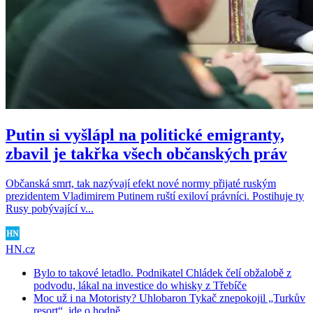
Putin si vyšlápl na politické emigranty,
zbavil je takřka všech občanských práv
Občanská smrt, tak nazývají efekt nové normy přijaté ruským
prezidentem Vladimirem Putinem ruští exiloví právníci. Postihuje ty
Rusy pobývající v...
HN.cz
Bylo to takové letadlo. Podnikatel Chládek čelí obžalobě z
podvodu, lákal na investice do whisky z Třebíče
Moc už i na Motoristy? Uhlobaron Tykač znepokojil „Turkův
resort“, jde o hodně