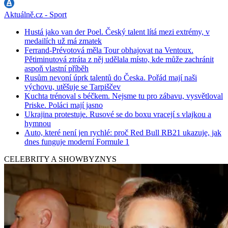
Aktuálně.cz - Sport
Hustá jako van der Poel. Český talent lítá mezi extrémy, v
medailích už má zmatek
Ferrand-Prévotová měla Tour obhajovat na Ventoux.
Pětiminutová ztráta z něj udělala místo, kde může zachránit
aspoň vlastní příběh
Rusům nevoní úprk talentů do Česka. Pořád mají naši
výchovu, utěšuje se Tarpiščev
Kuchta trénoval s béčkem. Nejsme tu pro zábavu, vysvětloval
Priske. Poláci mají jasno
Ukrajina protestuje. Rusové se do boxu vracejí s vlajkou a
hymnou
Auto, které není jen rychlé: proč Red Bull RB21 ukazuje, jak
dnes funguje moderní Formule 1
CELEBRITY A SHOWBYZNYS