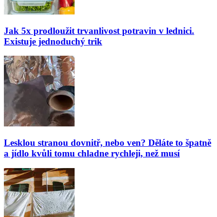
Jak 5x prodloužit trvanlivost potravin v lednici.
Existuje jednoduchý trik
Lesklou stranou dovnitř, nebo ven? Děláte to špatně
a jídlo kvůli tomu chladne rychleji, než musí