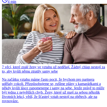
4 min
7 věcí, které zralé ženy ve vztahu už nedělají. Žádný chlap nestojí za
to, aby kvůli němu ztratily samy sebe
Na začátku vztahu máme často pocit, že bychom pro partnera
udělaly cokoli. Přizpůsobujeme se, rušíme plány s kamarádkami a
někdy kvůli lásce zapomeneme i samy na sebe. Jenže právě to může
být jedna z největších chyb. Ženy, které už mají za sebou několik
životních lekcí, vědí, že šťastný vztah nestojí na obětech, ale na
rovnováze.