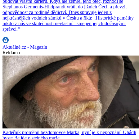
budovat vlastní kariéru. Když ale zemřel jeho otec, rozhodl se
Stephanos Germenis-Hildprandt vrátit do jižních Čech a převzít
odpovědnost za rodinné dědictví. Dnes spravuje jeden z
nejkrásnějších vodních zámků v Česku a říká: „Historické památky
nikdo z nás ve skutečnosti nevlastní. Jsme jen jejich dočasnými
správci.“
Aktuálně.cz - Magazín
Reklama
Kadeřník proměnil bezdomovce Marka, nyní je k nepoznání. Uhádli
byste, že jde o stejného muže