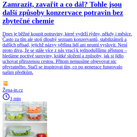
Zamrazit, zavařit a co dál? Tohle jsou
další způsoby konzervace potravin bez
zbytečné chemie
Dnes je běžné koupit potraviny, které vydrží týdny, někdy i měsíce.
Často za tím ale stojí dlouhý seznam konzervantů, stabilizátorů a
dalších přísad, jejichž názvy většina lidí ani neumí vyslovit. Není
proto divu, že se stále více z nás vrací k jednoduššímu přístupu –
hledáme poctivé suroviny, krátké složení a způsoby, jak si jídlo
uchovat přirozenou cestou. Přitom nemusíme objevovat nic
převratného. Stačí se inspirovat tím, co po generace fungovalo
našim předkům.
Žena-in.cz
3 min