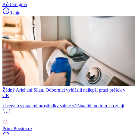
Kód Enigma
9 min
Žádný Ariel ani Silan. Odborníci vyhlásili nejlepší prací prášek v
ČR
U regálu s pracími prostředky sáhne většina lidí po tom, co znají
[…]
PrimaProstor.cz