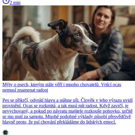
2 min
Mýty o psech, kterým stále věří i mnoho chovatelů. Vrtící ocas
nemusí znamenat radost
Pes se přikrčí, odvrátí hlavu a stáhne uši. Člověk v jeho výrazu uvidí
provinění. Ocas se rozkmitá, a tak musí mít radost. Když zavrčí, je
nevychovaný, a pokud po návratu majitele rozkouše pohovku, určitě
se mu mstí za samotu. Mnohé podobné výklady působí přesvědčivě
hlavně proto, že psí chování překládáme do lidských emocí.