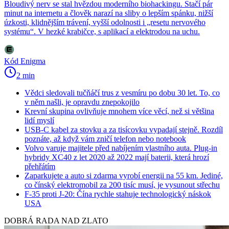
Bloudivý nerv se stal hvězdou moderního biohackingu. Stačí pár
minut na internetu a člověk narazí na sliby o lepším spánku, nižší
úzkosti, klidnějším trávení, vyšší odolnosti i „resetu nervového
systému“. V hezké krabičce, s aplikací a elektrodou na uchu.
Kód Enigma
2 min
Vědci sledovali tučňáčí trus z vesmíru po dobu 30 let. To, co
v něm našli, je opravdu znepokojilo
Krevní skupina ovlivňuje mnohem více věcí, než si většina
lidí myslí
USB-C kabel za stovku a za tisícovku vypadají stejně. Rozdíl
poznáte, až když vám zničí telefon nebo notebook
Volvo varuje majitele před nabíjením vlastního auta. Plug-in
hybridy XC40 z let 2020 až 2022 mají baterii, která hrozí
přehřátím
Zaparkujete a auto si zdarma vyrobí energii na 55 km. Jediné,
co čínský elektromobil za 200 tisíc musí, je vysunout střechu
F-35 proti J-20: Čína rychle stahuje technologický náskok
USA
DOBRÁ RADA NAD ZLATO