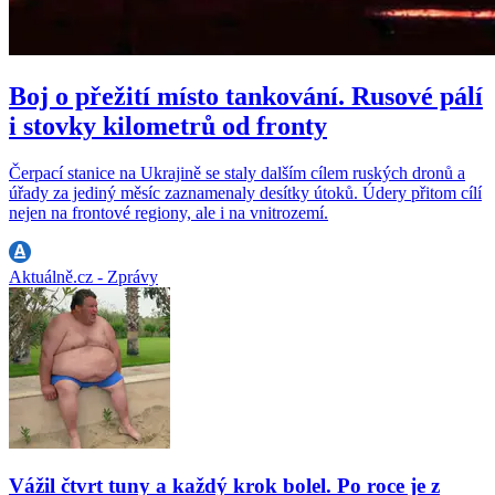
Boj o přežití místo tankování. Rusové pálí
i stovky kilometrů od fronty
Čerpací stanice na Ukrajině se staly dalším cílem ruských dronů a
úřady za jediný měsíc zaznamenaly desítky útoků. Údery přitom cílí
nejen na frontové regiony, ale i na vnitrozemí.
Aktuálně.cz - Zprávy
Vážil čtvrt tuny a každý krok bolel. Po roce je z