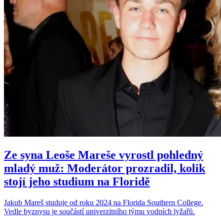
Ze syna Leoše Mareše vyrostl pohledný
mladý muž: Moderátor prozradil, kolik
stojí jeho studium na Floridě
Jakub Mareš studuje od roku 2024 na Florida Southern College.
Vedle byznysu je součástí univerzitního týmu vodních lyžařů.