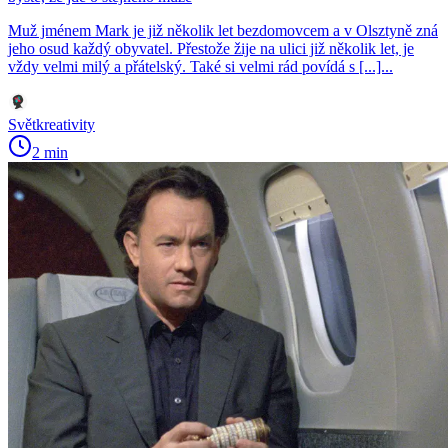
Muž jménem Mark je již několik let bezdomovcem a v Olsztyně zná
jeho osud každý obyvatel. Přestože žije na ulici již několik let, je
vždy velmi milý a přátelský. Také si velmi rád povídá s [...]...
Světkreativity
2 min