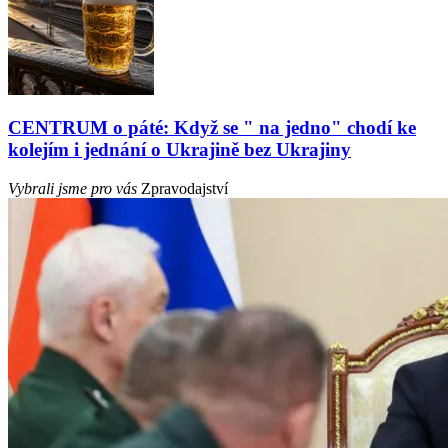
CENTRUM o páté: Když se " na jedno" chodí ke
kolejím i jednání o Ukrajině bez Ukrajiny
Vybrali jsme pro vás
Zpravodajství