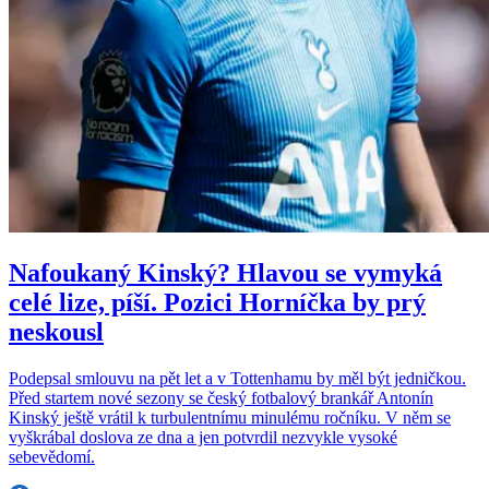
Nafoukaný Kinský? Hlavou se vymyká
celé lize, píší. Pozici Horníčka by prý
neskousl
Podepsal smlouvu na pět let a v Tottenhamu by měl být jedničkou.
Před startem nové sezony se český fotbalový brankář Antonín
Kinský ještě vrátil k turbulentnímu minulému ročníku. V něm se
vyškrábal doslova ze dna a jen potvrdil nezvykle vysoké
sebevědomí.