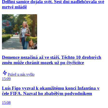
Delfíní samice dojala svět. Šest dní nadlehčovala své
mrtvé mládě
Demence nezačíná až ve stáří. Těchto 10 drobných
změn může chránit mozek už po čtyřicítce
Právě u nás vyšlo
15:09
Luís Figo vyzval k okamžitému konci Infantina v
čele FIFA. Nazval ho zbabělým podvodníkem
15:08