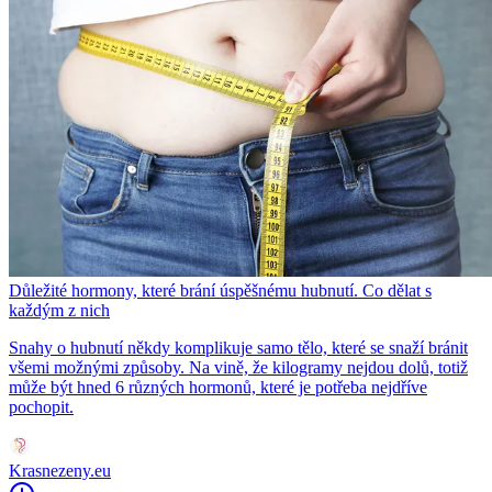
Důležité hormony, které brání úspěšnému hubnutí. Co dělat s
každým z nich
Snahy o hubnutí někdy komplikuje samo tělo, které se snaží bránit
všemi možnými způsoby. Na vině, že kilogramy nejdou dolů, totiž
může být hned 6 různých hormonů, které je potřeba nejdříve
pochopit.
Krasnezeny.eu