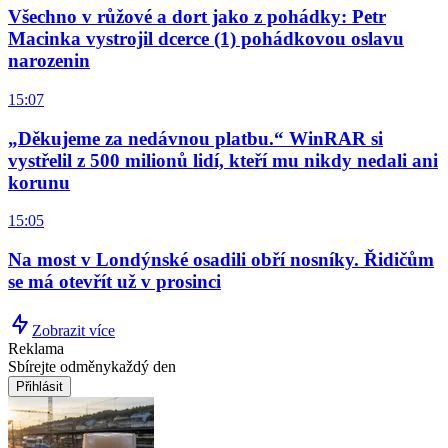
Všechno v růžové a dort jako z pohádky: Petr
Macinka vystrojil dcerce (1) pohádkovou oslavu
narozenin
15:07
„Děkujeme za nedávnou platbu.“ WinRAR si
vystřelil z 500 milionů lidí, kteří mu nikdy nedali ani
korunu
15:05
Na most v Londýnské osadili obří nosníky. Řidičům
se má otevřít už v prosinci
Zobrazit více
Reklama
Sbírejte odměny
každý den
Přihlásit