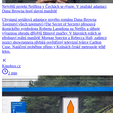
Největší projekt Netflixu v Čechách se rýsuje. V pražské adaptaci
Dana Browna hrají slavní manželé
Chystaná seriálová adaptace nového románu Dana Browna
Tajemství všech tajemství (The Secret of Secrets) přesouvá
ikonického symbologa Roberta Langdona na Netflix a slibuje
výraznou obrodu dřívější filmové značky. V hlavních rolích se
představí reální manželé Morgan Spector a Rebecca Hall, zatímco
pozici showrunnera přebírá osvědčený televizní tvůrce Carlton
Cuse. Natáčení proběhne přímo v Kulisách české metropole ještě
letos.
Kinobox.cz
2 min