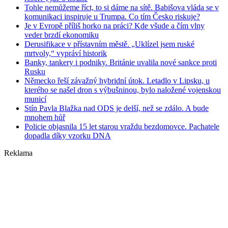
Tohle nemůžeme říct, to si dáme na sítě. Babišova vláda se v
komunikaci inspiruje u Trumpa. Co tím Česko riskuje?
Je v Evropě příliš horko na práci? Kde všude a čím vlny
veder brzdí ekonomiku
Derusifikace v přístavním městě. „Uklízel jsem ruské
mrtvoly,“ vypráví historik
Banky, tankery i podniky. Británie uvalila nové sankce proti
Rusku
Německo řeší závažný hybridní útok. Letadlo v Lipsku, u
kterého se našel dron s výbušninou, bylo naložené vojenskou
municí
Stín Pavla Blažka nad ODS je delší, než se zdálo. A bude
mnohem hůř
Policie objasnila 15 let starou vraždu bezdomovce. Pachatele
dopadla díky vzorku DNA
Reklama