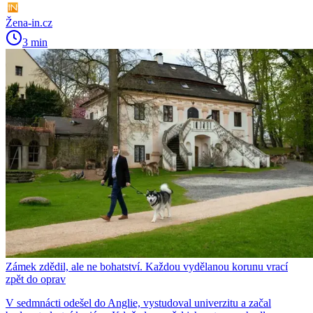
Žena-in.cz
3 min
Zámek zdědil, ale ne bohatství. Každou vydělanou korunu vrací
zpět do oprav
V sedmnácti odešel do Anglie, vystudoval univerzitu a začal