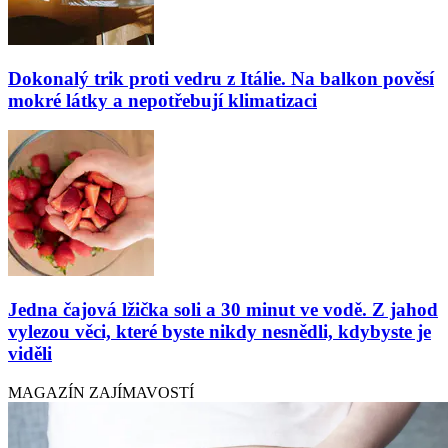
Dokonalý trik proti vedru z Itálie. Na balkon pověsí
mokré látky a nepotřebují klimatizaci
Jedna čajová lžička soli a 30 minut ve vodě. Z jahod
vylezou věci, které byste nikdy nesnědli, kdybyste je
viděli
MAGAZÍN ZAJÍMAVOSTÍ