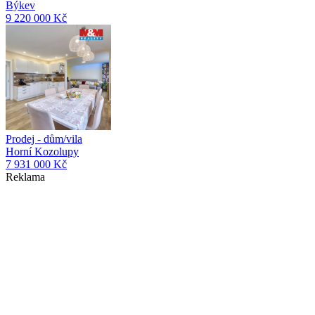
Býkev
9 220 000 Kč
Prodej - dům/vila
Horní Kozolupy
7 931 000 Kč
Reklama