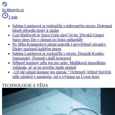
In-lifestyle.cz
3 min
Sabina Laurinová se rozloučila s milovaným otcem. Dojemná
báseň přivedla hosty k slzám
Geri Halliwell ze Spice Girls slaví 54 let. Divoká Ginger
Spice dnes žije v ústraní po boku miliardáře
Po Jiřím Krampolovi zůstal pokojík i nevyřešené závazky.
Dluhy narůstají každým dnem
Sabina Laurinová se rozloučila s otcem. Dorazili Kostka,
Satoranský, Donutil i další kolegové
Některé kapitoly píšu jen pro sebe. Mašlíková fanouškům
vzkázala, ať se na nového muže neptají
„Už mě odsud dostane jen zázrak.“ Ochrnutý Alfred Strejček
stále zůstává v sanatoriu, sní o výstupu na Lysou horu
TECHNOLOGIE A VĚDA