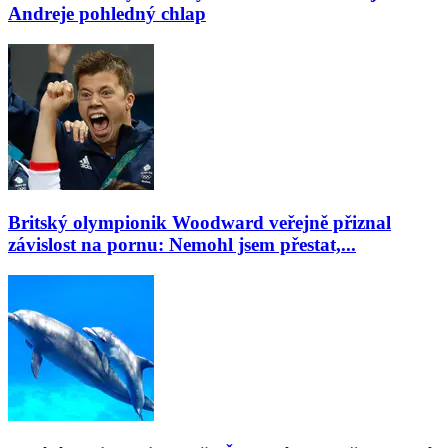
Andreje pohledný chlap
Britský olympionik Woodward veřejně přiznal
závislost na pornu: Nemohl jsem přestat,...