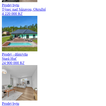
Prodej bytu
Týnec nad Sázavou, Okružní
4 220 000 Kč
Prodej - dům/vila
Stará Huť
24 900 000 Kč
Prodej bytu