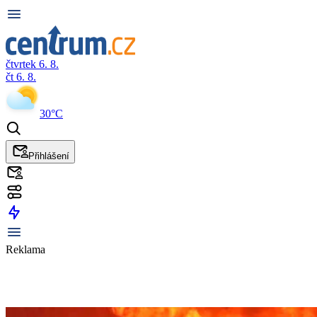
čtvrtek 6. 8.
čt 6. 8.
30°C
Přihlášení
Reklama