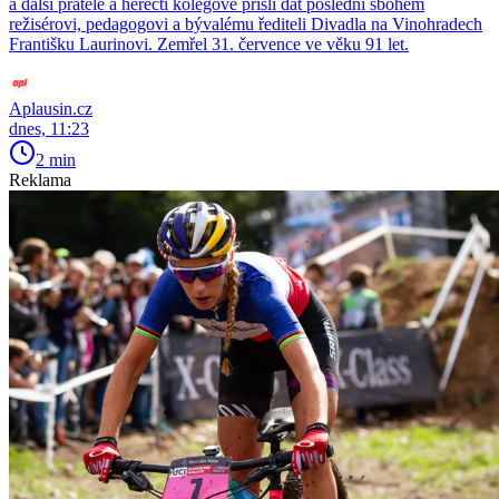
a další přátelé a herečtí kolegové přišli dát poslední sbohem
režisérovi, pedagogovi a bývalému řediteli Divadla na Vinohradech
Františku Laurinovi. Zemřel 31. července ve věku 91 let.
Aplausin.cz
dnes, 11:23
2 min
Reklama