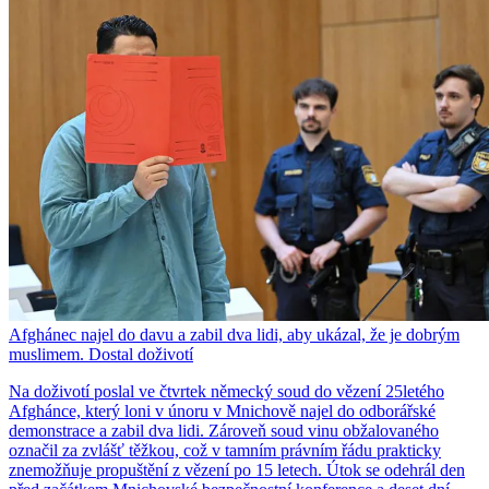
Afghánec najel do davu a zabil dva lidi, aby ukázal, že je dobrým
muslimem. Dostal doživotí
Na doživotí poslal ve čtvrtek německý soud do vězení 25letého
Afghánce, který loni v únoru v Mnichově najel do odborářské
demonstrace a zabil dva lidi. Zároveň soud vinu obžalovaného
označil za zvlášť těžkou, což v tamním právním řádu prakticky
znemožňuje propuštění z vězení po 15 letech. Útok se odehrál den