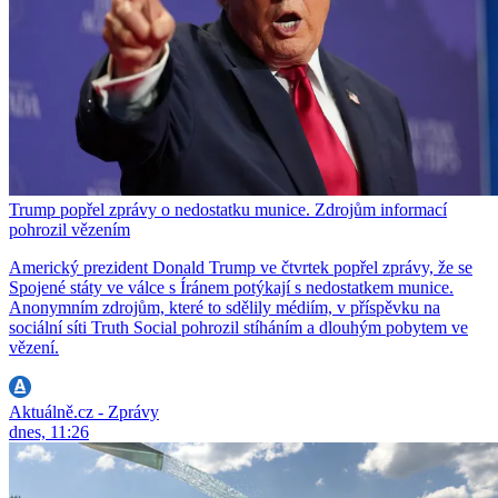
Trump popřel zprávy o nedostatku munice. Zdrojům informací
pohrozil vězením
Americký prezident Donald Trump ve čtvrtek popřel zprávy, že se
Spojené státy ve válce s Íránem potýkají s nedostatkem munice.
Anonymním zdrojům, které to sdělily médiím, v příspěvku na
sociální síti Truth Social pohrozil stíháním a dlouhým pobytem ve
vězení.
Aktuálně.cz - Zprávy
dnes, 11:26