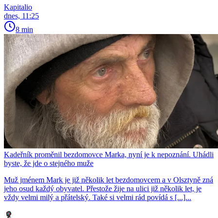
Kapitalio
dnes, 11:25
8 min
Kadeřník proměnil bezdomovce Marka, nyní je k nepoznání. Uhádli
byste, že jde o stejného muže
Muž jménem Mark je již několik let bezdomovcem a v Olsztyně zná
jeho osud každý obyvatel. Přestože žije na ulici již několik let, je
vždy velmi milý a přátelský. Také si velmi rád povídá s [...]...