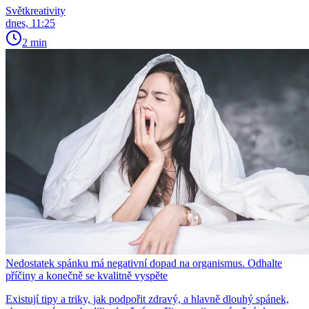
Světkreativity
dnes, 11:25
2 min
Nedostatek spánku má negativní dopad na organismus. Odhalte
příčiny a konečně se kvalitně vyspěte
Existují tipy a triky, jak podpořit zdravý, a hlavně dlouhý spánek,