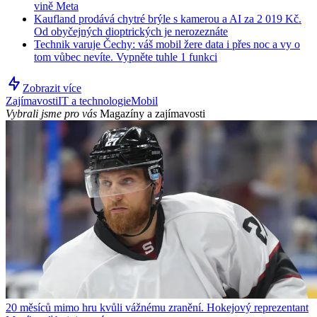
vině Meta
Kaufland prodává chytré brýle s kamerou a AI za 2 019 Kč.
Od obyčejných dioptrických je nerozeznáte
Technik varuje Čechy: váš mobil žere data i přes noc a vy o
tom vůbec nevíte. Vypněte tuhle 1 funkci
Zobrazit více
Zajímavosti
IT a technologie
Mobil
Vybrali jsme pro vás
Magazíny a zajímavosti
20 měsíců mimo hru kvůli vážnému zranění. Hokejový reprezentant