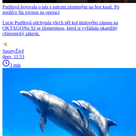
Pudilová bojovala o pás s palcem zlomeným na šest kusů. Po
porážce šla rovnou na operaci
Lucie Pudilová odchytala všech pět kol titulového zápasu na
OKTAGONu 92 se zlomeninou, která si vyžádala okamžitý
chirurgický zákrok.
SportyŽivě
dnes, 11:53
3 min