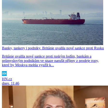
Banky, tankery i podniky. Británie uvalila nové sankce proti Rusku
Británie uvalila nové sankce proti ruským lodím, bankám a
průmyslovým podnikům ve snaze narušit příjmy z prodeje ropy,
které by Moskva mohla využít k...
HN.cz
dnes, 11:46