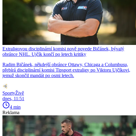
Extraligovou disciplinární komisi nově povede Bičánek, bývalý
obránce NHL. Ujčík končí po letech kritiky
Radim Bičánek, někdejší obránce Ottawy, Chicaga a Columbusu,
přebírá disciplinární komisi Tipsport extraligy po Viktoru Ujčíkovi,
jemuž skončil mandát po osmi letech.
SportyŽivě
dnes, 11:51
4 min
Reklama