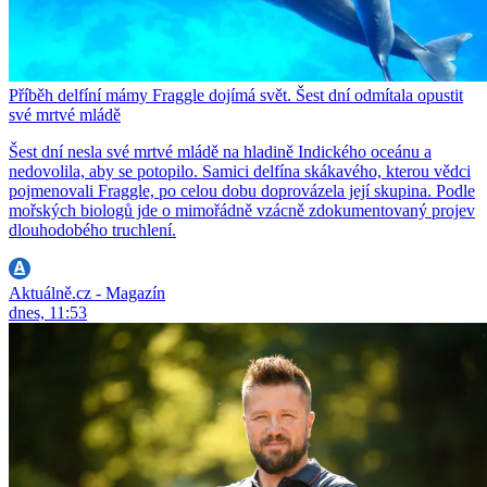
Příběh delfíní mámy Fraggle dojímá svět. Šest dní odmítala opustit
své mrtvé mládě
Šest dní nesla své mrtvé mládě na hladině Indického oceánu a
nedovolila, aby se potopilo. Samici delfína skákavého, kterou vědci
pojmenovali Fraggle, po celou dobu doprovázela její skupina. Podle
mořských biologů jde o mimořádně vzácně zdokumentovaný projev
dlouhodobého truchlení.
Aktuálně.cz - Magazín
dnes, 11:53