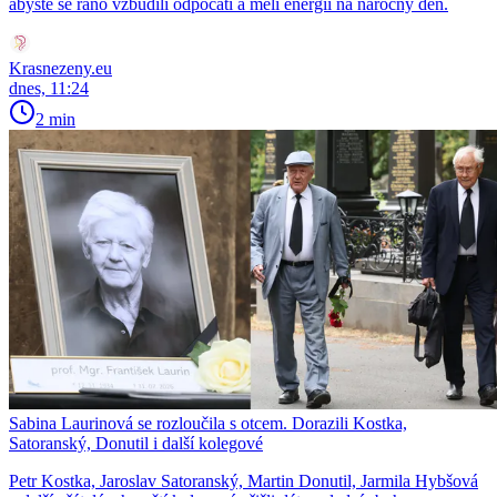
abyste se ráno vzbudili odpočatí a měli energii na náročný den.
Krasnezeny.eu
dnes, 11:24
2 min
Sabina Laurinová se rozloučila s otcem. Dorazili Kostka,
Satoranský, Donutil i další kolegové
Petr Kostka, Jaroslav Satoranský, Martin Donutil, Jarmila Hybšová