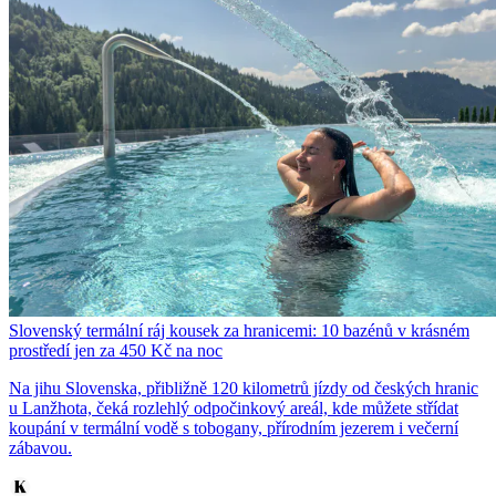
Slovenský termální ráj kousek za hranicemi: 10 bazénů v krásném
prostředí jen za 450 Kč na noc
Na jihu Slovenska, přibližně 120 kilometrů jízdy od českých hranic
u Lanžhota, čeká rozlehlý odpočinkový areál, kde můžete střídat
koupání v termální vodě s tobogany, přírodním jezerem i večerní
zábavou.