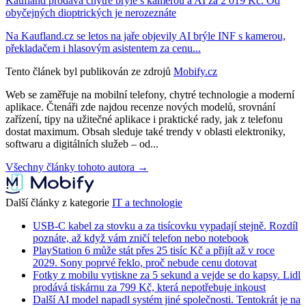
Kaufland prodává chytré brýle s kamerou a AI za 2 019 Kč. Od
obyčejných dioptrických je nerozeznáte
Na Kaufland.cz se letos na jaře objevily AI brýle INF s kamerou,
překladačem i hlasovým asistentem za cenu...
Tento článek byl publikován ze zdrojů
Mobify.cz
Web se zaměřuje na mobilní telefony, chytré technologie a moderní
aplikace. Čtenáři zde najdou recenze nových modelů, srovnání
zařízení, tipy na užitečné aplikace i praktické rady, jak z telefonu
dostat maximum. Obsah sleduje také trendy v oblasti elektroniky,
softwaru a digitálních služeb – od...
Všechny články tohoto autora →
Další články z kategorie
IT a technologie
USB-C kabel za stovku a za tisícovku vypadají stejně. Rozdíl
poznáte, až když vám zničí telefon nebo notebook
PlayStation 6 může stát přes 25 tisíc Kč a přijít až v roce
2029. Sony poprvé řeklo, proč nebude cenu dotovat
Fotky z mobilu vytiskne za 5 sekund a vejde se do kapsy. Lidl
prodává tiskárnu za 799 Kč, která nepotřebuje inkoust
Další AI model napadl systém jiné společnosti. Tentokrát je na