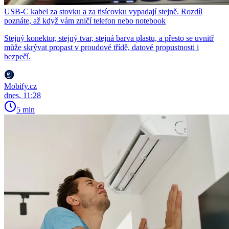
USB-C kabel za stovku a za tisícovku vypadají stejně. Rozdíl
poznáte, až když vám zničí telefon nebo notebook
Stejný konektor, stejný tvar, stejná barva plastu, a přesto se uvnitř
může skrývat propast v proudové třídě, datové propustnosti i
bezpečí.
Mobify.cz
dnes, 11:28
5 min