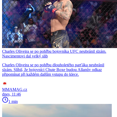
Charles Oliveira se po pohřbu bojovníka UFC neubránil slzám.
Nascimentovi dal velký slib
Charles Oliveira se po pohřbu dlouholetého parťáka neubránil
slzám. Slíbil, že bojovníci Chute Boxe budou Allanův odkaz
připomínat při každém dalším vstupu do klece.
MMAMAG.cz
dnes, 11:46
1 min