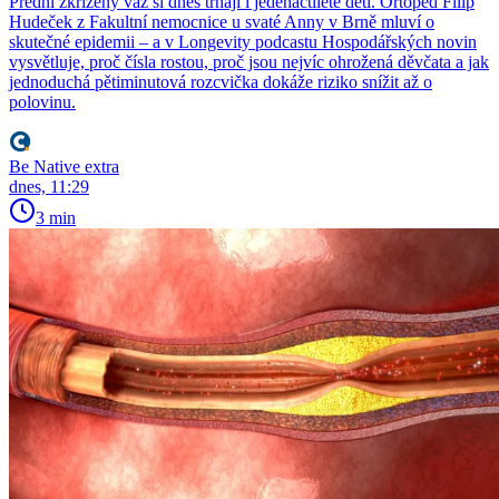
Přední zkřížený vaz si dnes trhají i jedenáctileté děti. Ortoped Filip
Hudeček z Fakultní nemocnice u svaté Anny v Brně mluví o
skutečné epidemii – a v Longevity podcastu Hospodářských novin
vysvětluje, proč čísla rostou, proč jsou nejvíc ohrožená děvčata a jak
jednoduchá pětiminutová rozcvička dokáže riziko snížit až o
polovinu.
Be Native extra
dnes, 11:29
3 min