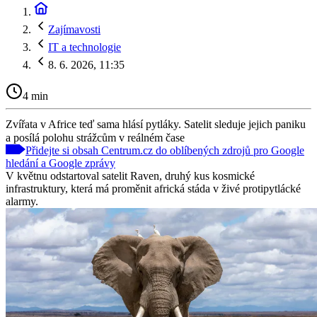
Zajímavosti
IT a technologie
8. 6. 2026, 11:35
4 min
Zvířata v Africe teď sama hlásí pytláky. Satelit sleduje jejich paniku
a posílá polohu strážcům v reálném čase
Přidejte si obsah Centrum.cz do oblíbených zdrojů pro Google
hledání a Google zprávy
V květnu odstartoval satelit Raven, druhý kus kosmické
infrastruktury, která má proměnit africká stáda v živé protipytlácké
alarmy.