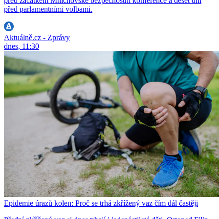
před začátkem Mnichovské bezpečnostní konference a deset dní
před parlamentními volbami.
Aktuálně.cz - Zprávy
dnes, 11:30
Epidemie úrazů kolen: Proč se trhá zkřížený vaz čím dál častěji