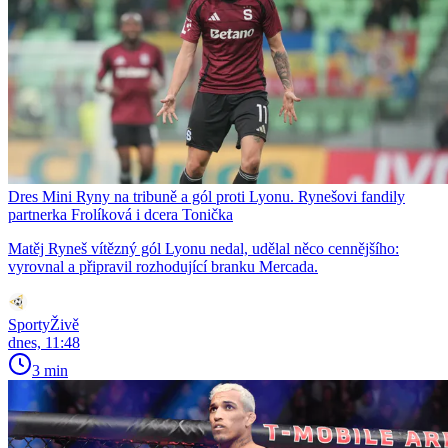
Dres Mini Ryny na tribuně a gól proti Lyonu. Rynešovi fandily
partnerka Frolíková i dcera Tonička
Matěj Ryneš vítězný gól Lyonu nedal, udělal něco cennějšího:
vyrovnal a připravil rozhodující branku Mercada.
SportyŽivě
dnes, 11:48
3 min