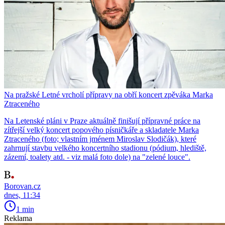
Na pražské Letné vrcholí přípravy na obří koncert zpěváka Marka
Ztraceného
Na Letenské pláni v Praze aktuálně finišují přípravné práce na
zítřejší velký koncert popového písničkáře a skladatele Marka
Ztraceného (foto; vlastním jménem Miroslav Slodičák), které
zahrnují stavbu velkého koncertního stadionu (pódium, hlediště,
zázemí, toalety atd. - viz malá foto dole) na "zelené louce".
Borovan.cz
dnes, 11:34
1 min
Reklama