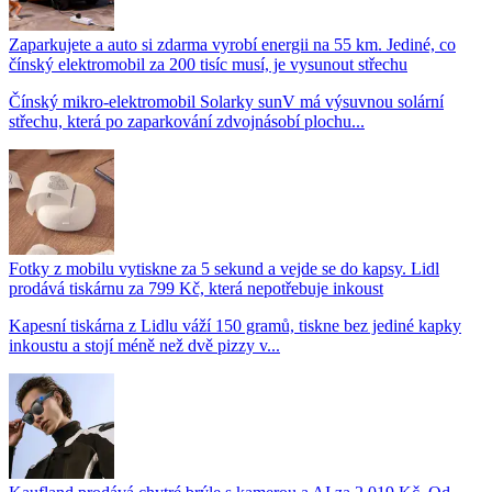
Zaparkujete a auto si zdarma vyrobí energii na 55 km. Jediné, co
čínský elektromobil za 200 tisíc musí, je vysunout střechu
Čínský mikro-elektromobil Solarky sunV má výsuvnou solární
střechu, která po zaparkování zdvojnásobí plochu...
Fotky z mobilu vytiskne za 5 sekund a vejde se do kapsy. Lidl
prodává tiskárnu za 799 Kč, která nepotřebuje inkoust
Kapesní tiskárna z Lidlu váží 150 gramů, tiskne bez jediné kapky
inkoustu a stojí méně než dvě pizzy v...