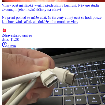
Vinný ocet má široké využití především v kuchyni. Některé studie
zkoumají i jeho možné účinky na zdraví
Na první pohled se může zdát, že červený vinný ocet se hodí pouze
k ochucování salátů, ale dokáže toho mnohem více.
Zdravestravovani.eu
dnes, 11:28
4 min