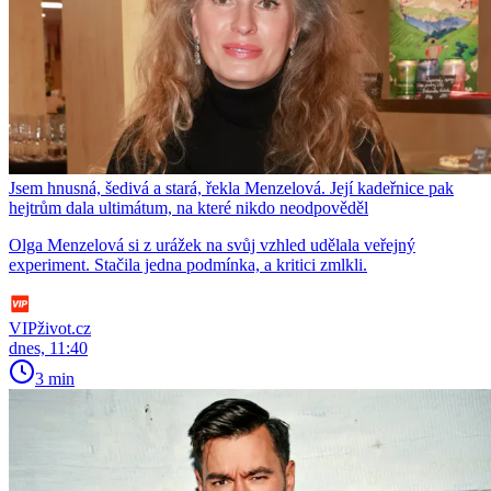
Jsem hnusná, šedivá a stará, řekla Menzelová. Její kadeřnice pak
hejtrům dala ultimátum, na které nikdo neodpověděl
Olga Menzelová si z urážek na svůj vzhled udělala veřejný
experiment. Stačila jedna podmínka, a kritici zmlkli.
VIPživot.cz
dnes, 11:40
3 min