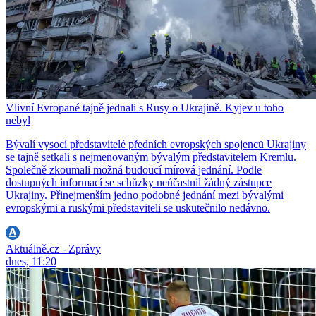
Vlivní Evropané tajně jednali s Rusy o Ukrajině. Kyjev u toho
nebyl
Bývalí vysocí představitelé předních evropských spojenců Ukrajiny
se tajně setkali s nejmenovaným bývalým představitelem Kremlu.
Společně zkoumali možná budoucí mírová jednání. Podle
dostupných informací se schůzky neúčastnil žádný zástupce
Ukrajiny. Přinejmenším jedno podobné jednání mezi bývalými
evropskými a ruskými představiteli se uskutečnilo nedávno.
Aktuálně.cz - Zprávy
dnes, 11:20