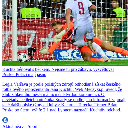
Kuchta trénoval s béčkem. Nejsme tu pro zábavu, vysvětloval
Priske. Poláci mají jasno
Legia Varšava je podle polských zdrojů odhodlaná získat českého
fotbalového reprezentanta Jana Kuchtu. Web Meczyki.pl uvedl, že
klub z hlavního města má nicméně tvrdou konkurenci. O
devětadvacetiletého útočníka Sparty se podle jeho informací zajímají
také další polské týmy a kluby z Kataru a Turecka. Trenér Brian
Priske po úterní výhře 2:1 nad Lyonem naznačil Kuchtův odchod.
Aktuálně.cz - Sport