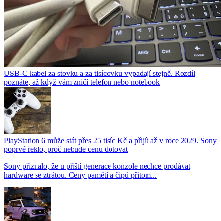
USB-C kabel za stovku a za tisícovku vypadají stejně. Rozdíl
poznáte, až když vám zničí telefon nebo notebook
PlayStation 6 může stát přes 25 tisíc Kč a přijít až v roce 2029. Sony
poprvé řeklo, proč nebude cenu dotovat
Sony přiznalo, že u příští generace konzole nechce prodávat
hardware se ztrátou. Ceny pamětí a čipů přitom...