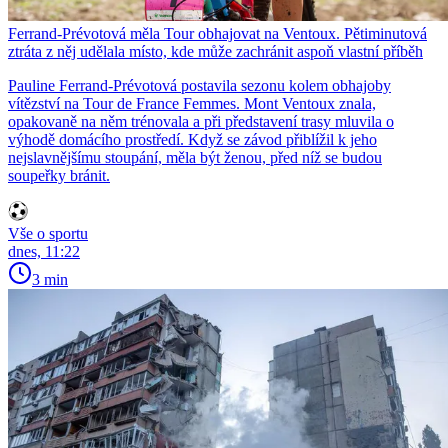
Ferrand-Prévotová měla Tour obhajovat na Ventoux. Pětiminutová
ztráta z něj udělala místo, kde může zachránit aspoň vlastní příběh
Pauline Ferrand-Prévotová postavila sezonu kolem obhajoby
vítězství na Tour de France Femmes. Mont Ventoux znala,
opakovaně na něm trénovala a při představení trasy mluvila o
výhodě domácího prostředí. Když se závod přiblížil k jeho
nejslavnějšímu stoupání, měla být ženou, před níž se budou
soupeřky bránit.
Vše o sportu
dnes, 11:22
3 min