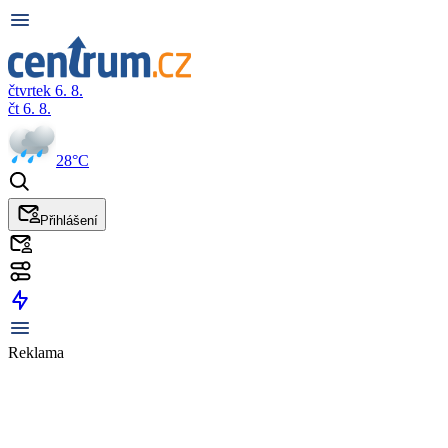
čtvrtek 6. 8.
čt 6. 8.
28°C
Přihlášení
Reklama