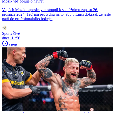
Mozík teď bojuje o návrat
Vojtěch Mozík naposledy nastoupil k soutěžnímu zápasu 26.
prosince 2024. Teď má pět týdnů na to, aby v Linci dokázal, že ještě
patří do profesionálního hokeje.
SportyŽivě
dnes, 11:56
3 min