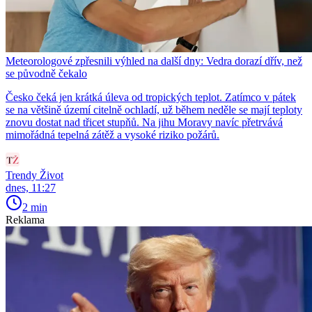
Meteorologové zpřesnili výhled na další dny: Vedra dorazí dřív, než
se původně čekalo
Česko čeká jen krátká úleva od tropických teplot. Zatímco v pátek
se na většině území citelně ochladí, už během neděle se mají teploty
znovu dostat nad třicet stupňů. Na jihu Moravy navíc přetrvává
mimořádná tepelná zátěž a vysoké riziko požárů.
Trendy Život
dnes, 11:27
2 min
Reklama