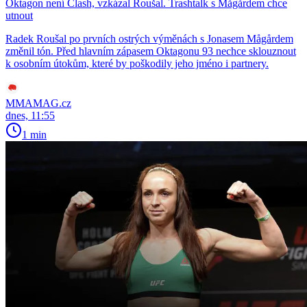
Oktagon není Clash, vzkázal Roušal. Trashtalk s Mågårdem chce
utnout
Radek Roušal po prvních ostrých výměnách s Jonasem Mågårdem
změnil tón. Před hlavním zápasem Oktagonu 93 nechce sklouznout
k osobním útokům, které by poškodily jeho jméno i partnery.
MMAMAG.cz
dnes, 11:55
1 min