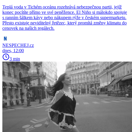
Teplá voda v Tichém oceánu rozehrává nebezpečnou partii, jejíž
konec pocítíte přímo ve své peněžence. El Niño si málokdo spojuje
s ranním šálkem kávy nebo nákupem rýže v českém supermarketu.
Přesto existuje neviditelný řetězec, který promítá změny klimatu do
cenovek na našich regálech.
NESPECHEJ.cz
dnes, 12:00
3 min