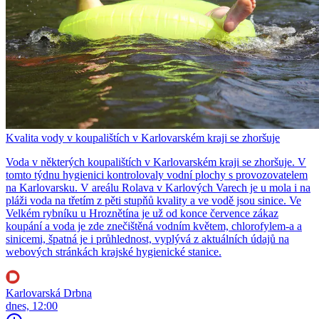
Kvalita vody v koupalištích v Karlovarském kraji se zhoršuje
Voda v některých koupalištích v Karlovarském kraji se zhoršuje. V
tomto týdnu hygienici kontrolovaly vodní plochy s provozovatelem
na Karlovarsku. V areálu Rolava v Karlových Varech je u mola i na
pláži voda na třetím z pěti stupňů kvality a ve vodě jsou sinice. Ve
Velkém rybníku u Hroznětína je už od konce července zákaz
koupání a voda je zde znečištěná vodním květem, chlorofylem-a a
sinicemi, špatná je i průhlednost, vyplývá z aktuálních údajů na
webových stránkách krajské hygienické stanice.
Karlovarská Drbna
dnes, 12:00