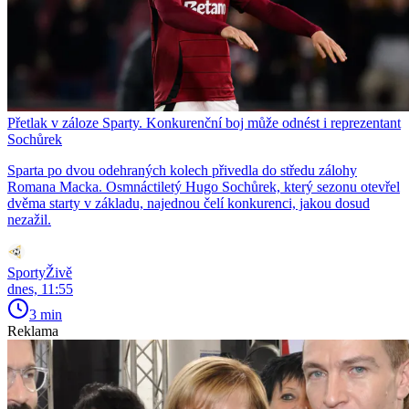
Přetlak v záloze Sparty. Konkurenční boj může odnést i reprezentant
Sochůrek
Sparta po dvou odehraných kolech přivedla do středu zálohy
Romana Macka. Osmnáctiletý Hugo Sochůrek, který sezonu otevřel
dvěma starty v základu, najednou čelí konkurenci, jakou dosud
nezažil.
SportyŽivě
dnes, 11:55
3 min
Reklama