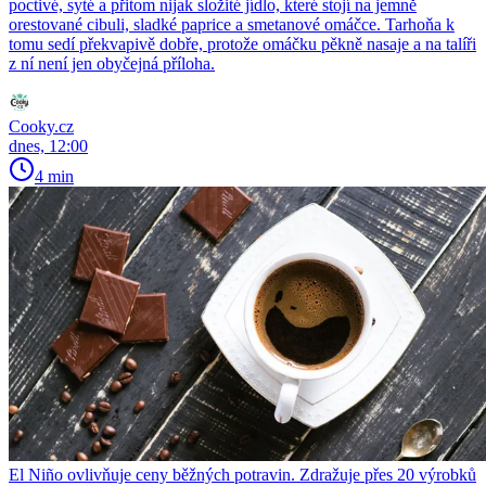
poctivé, syté a přitom nijak složité jídlo, které stojí na jemně
orestované cibuli, sladké paprice a smetanové omáčce. Tarhoňa k
tomu sedí překvapivě dobře, protože omáčku pěkně nasaje a na talíři
z ní není jen obyčejná příloha.
Cooky.cz
dnes, 12:00
4 min
El Niño ovlivňuje ceny běžných potravin. Zdražuje přes 20 výrobků