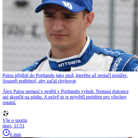
Palou přijíždí do Portlandu jako muž, kterého už nestačí porážet.
Soupeři potřebují, aby začal chybovat
Álex Palou nemusí v neděli v Portlandu vyhrát. Nemusí dokonce
ani skončit na pódiu. A právě to je největší problém pro všechny
ostatní.
Vše o sportu
dnes, 11:51
6 min