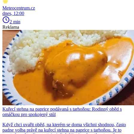
Meteocentrum.cz
dnes, 12:00
2 min
Reklama
Kuřecí stehna na paprice podávaná s tarhoňou: Rodinný oběd s
omáčkou pro spokojený stůl
Když chci uvařit oběd, na kterém se doma všichni shodnou, často
padne volba právě na kuřecí stehna na paprice s tarhoňou. Je to