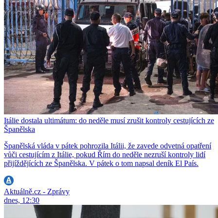
Itálie dostala ultimátum: do neděle musí zrušit kontroly cestujících ze
Španělska
Španělská vláda v pátek pohrozila Itálii, že zavede odvetná opatření
vůči cestujícím z Itálie, pokud Řím do neděle nezruší kontroly lidí
přijíždějících ze Španělska. V pátek o tom napsal deník El País.
Aktuálně.cz - Zprávy
dnes, 12:30