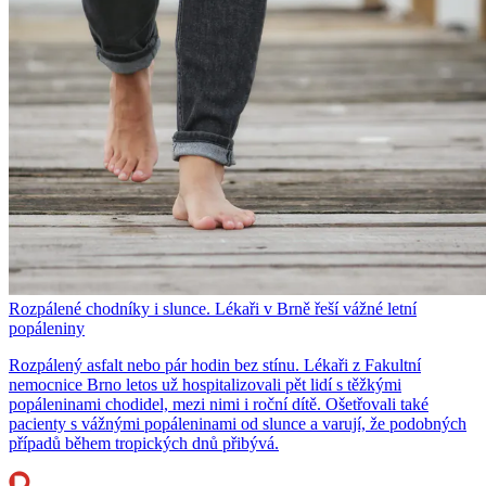
Rozpálené chodníky i slunce. Lékaři v Brně řeší vážné letní
popáleniny
Rozpálený asfalt nebo pár hodin bez stínu. Lékaři z Fakultní
nemocnice Brno letos už hospitalizovali pět lidí s těžkými
popáleninami chodidel, mezi nimi i roční dítě. Ošetřovali také
pacienty s vážnými popáleninami od slunce a varují, že podobných
případů během tropických dnů přibývá.