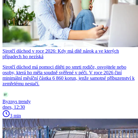
Sirotčí důchod v roce 2026: Kdy má dítě nárok a ve kterých
případech ho nezíská
Sirotčí důchod má pomoci dítěti po smrti rodiče, osvojitele nebo
osoby, která ho měla soudně svěřené v péči. V roce 2026 činí
minimální měsíční částka 6 860 korun, jenže samotné příbuzenství k
zemřelému nestačí.
Byznys trendy
dnes, 12:30
3 min