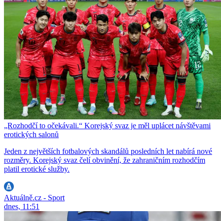
„Rozhodčí to očekávali.“ Korejský svaz je měl uplácet návštěvami
erotických salonů
Jeden z největších fotbalových skandálů posledních let nabírá nové
rozměry. Korejský svaz čelí obvinění, že zahraničním rozhodčím
platil erotické služby.
Aktuálně.cz - Sport
dnes, 11:51