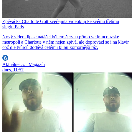
Zpěvačka Charlotte Gott zveřejnila videoklip ke svému třetímu
singlu Paris
Nový videoklip se natáčel během června přímo ve francouzské
metropoli a Charlotte v něm nejen zpívá, ale doprovází se i na klavír,
což dle tvůrců dodává celému klipu komornější ráz.
Aktuálně.cz - Magazín
dnes, 11:57