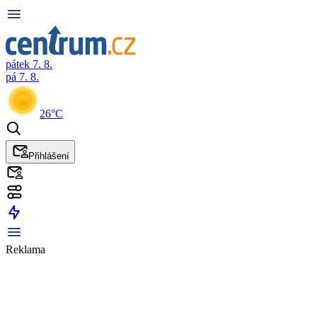
pátek 7. 8.
pá 7. 8.
26°C
Přihlášení
Reklama