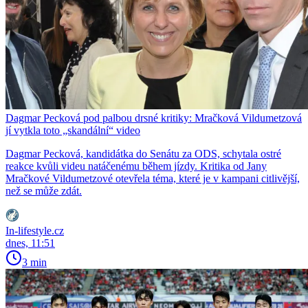
Dagmar Pecková pod palbou drsné kritiky: Mračková Vildumetzová
jí vytkla toto „skandální“ video
Dagmar Pecková, kandidátka do Senátu za ODS, schytala ostré
reakce kvůli videu natáčenému během jízdy. Kritika od Jany
Mračkové Vildumetzové otevřela téma, které je v kampani citlivější,
než se může zdát.
In-lifestyle.cz
dnes, 11:51
3 min