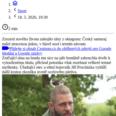
Sport
18. 5. 2026, 19:39
2 min
Zrození nového života zahojilo rány z oktagonu: Český samuraj
našel ztracenou jiskru, v hlavě nosí i termín návratu
Přidejte si obsah Centrum.cz do oblíbených zdrojů pro Google
hledání a Google zprávy
Zničující rána na bradu mu sice na jaře brutálně zabouchla dveře k
vytouženému titulu, příchod potomka však rozehnal veškeré temné
myšlenky. Úřadující otec a elitní bojovník Jiří Procházka vyhlíží
další krutou zkoušku uvnitř ocelového pletiva.