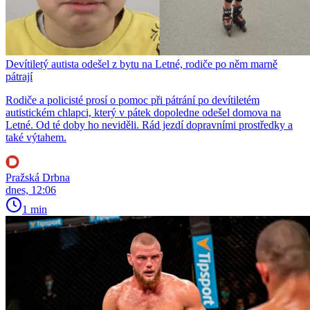
Devítiletý autista odešel z bytu na Letné, rodiče po něm marně
pátrají
Rodiče a policisté prosí o pomoc při pátrání po devítiletém
autistickém chlapci, který v pátek dopoledne odešel domova na
Letné. Od té doby ho neviděli. Rád jezdí dopravními prostředky a
také výtahem.
Pražská Drbna
dnes, 12:06
1 min