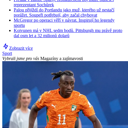
reprezentant Sochůrek
Palou přijíždí do Portlandu jako muž, kterého už nestačí
porážet. Soupeři potřebují, aby začal chybovat
McGregor po operaci věří v návrat. Inspirují ho legendy
sportu
Koivunen má v NHL sedm bodů. Pittsburgh mu právě proto
dal osm let a 32 milionů dolarů
Zobrazit více
Sport
Vybrali jsme pro vás
Magazíny a zajímavosti