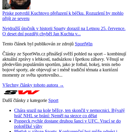
Priske potvrdil Kuchtovo přeřazení k béčku. Rozuzlení by mohlo
přijít ze severu
Nejdražší útočník v historii Sparty dorazil na Letnou 25. července.
O deset dní později chyběl Jan Kuchta v...
Tento článek byl publikován ze zdrojů
SportWin
Články ze SportWin.cz přinášejí svěží pohled na sport – kombinují
aktuální zprávy s lehkostí, nadsázkou i špetkou zábavy. Věnují se
především populárním sportům, jako je fotbal, hokej, tenis nebo
bojové sporty, ale objevují se i méně tradiční témata a kuriózní
momenty ze světa sportovního...
Všechny články tohoto autora →
Další články z kategorie
Sport
Chára srazil na kole běžce, ten skončil v nemocnici. Bývalý
hráč NHL se brání: Neměl na stezce co dělat
Poppeck rychle dostane druhou šanci v UFC. Vrací se do
polotěžké váhy
Přetlak v záloze Sparty. Konkurenční boj může odnést i