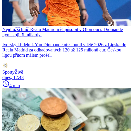
Nejdražší hráč Realu Madrid měl působit v Olomouci. Diomande
nyní stojí tři miliardy.
Ivorský křídelník Yan Diomande přestoupil v létě 2026 z Lipska do
Realu Madrid za odhadovaných 120 až 125 milionů eur. Českou
ligou přitom málem prošel.
SportyŽivě
dnes, 12:48
4 min