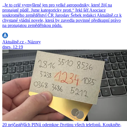
„Je to celé vymyšlené jen pro velké agropodniky, které žijí na
pronajaté půdě. Jsme kategoricky proti,“ řekl šéf Asociace
soukromého zemědělství ČR Jaroslav Šebek redakci Aktuálně.cz k
chystané vládní novele, která by zavedla povinné předkupní právo
na pronajatou zemědělskou půdu.
Aktuálně.cz - Názory
dnes, 12:19
20 nejčastějších PINů odemkne čtvrtinu všech telefonů. Koukněte,