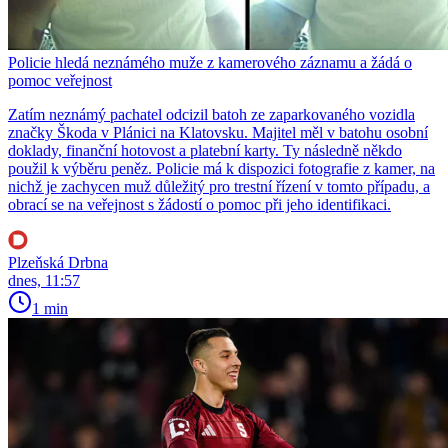
Policie hledá neznámého muže z kamerového záznamu a žádá o
pomoc veřejnost
Zatím neznámý pachatel odcizil batoh ze zaparkovaného vozidla
značky Škoda v Plánici na Klatovsku. Majitel měl v batohu osobní
doklady, finanční hotovost a platební karty. Ty následně někdo
použil k výběru peněz. Policie má k dispozici fotografie z kamer, na
nichž je zachycen muž důležitý pro trestní řízení v tomto případu, a
obrací se na veřejnost s žádostí o pomoc při jeho identifikaci.
Plzeňská Drbna
dnes, 11:57
1 min