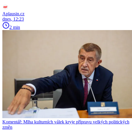
Aplausin.cz
dnes, 12:23
2 min
Komentář: Mlha kulturních válek kryje přípravu velkých politických
změn