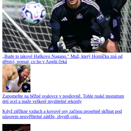
„Bude to takové Haškovo Nagano." Muž, který Horníčka zná od
dětství, popsal, co ho v Anglii čeká
Zapomeňte na běžné svalovce v posilovně. Tohle ruské monstrum
drtí ocel a maže veškeré myslitelné rekordy
Když ztěžkne vzduch a kovové osy začnou prosebně skřípat pod
náporem neuvěřitelné zátěže, zbystří celá...