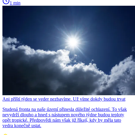
1 min
Ani příští týden se veder nezbavíme. Už víme dokdy budou trvat
Studená fronta na naše území přinesla důležité ochlazení. To však
nevydrží dlouho a hned s nástupem nového týdne budou teploty
opět tropické. Předpovědi nám však již říkají, kdy by měla tato
vedra konečně ustat.