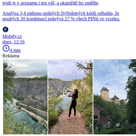
jestli je v seznamu i ten váš, a okamžitě ho změňte
Analýza 3,4 milionu uniklých čtyřmístných kódů odhalila, že
pouhých 20 kombinací pokrývá 27 % všech PINů ve vzorku.
Mobify.cz
dnes, 12:16
4 min
Reklama