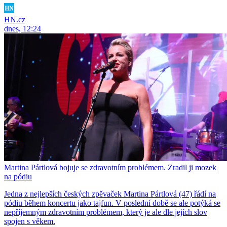
HN.cz
dnes, 12:24
Martina Pártlová bojuje se zdravotním problémem. Zradil ji mozek
na pódiu
Jedna z nejlepších českých zpěvaček Martina Pártlová (47) řádí na
pódiu během koncertu jako tajfun. V poslední době se ale potýká se
nepříjemným zdravotním problémem, který je ale dle jejích slov
spojen s věkem.