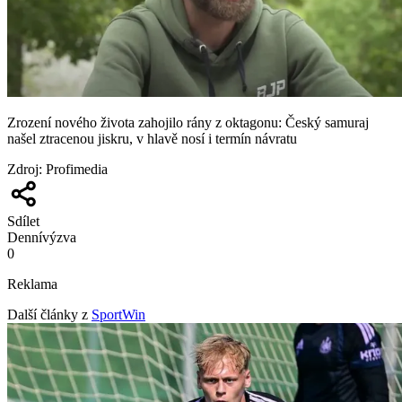
Zrození nového života zahojilo rány z oktagonu: Český samuraj
našel ztracenou jiskru, v hlavě nosí i termín návratu
Zdroj
:
Profimedia
Sdílet
Denní
výzva
0
Reklama
Další články z
SportWin