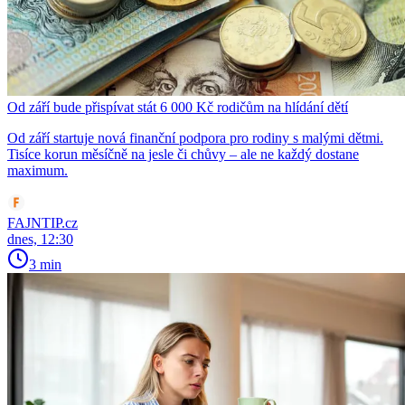
Od září bude přispívat stát 6 000 Kč rodičům na hlídání dětí
Od září startuje nová finanční podpora pro rodiny s malými dětmi.
Tisíce korun měsíčně na jesle či chůvy – ale ne každý dostane
maximum.
FAJNTIP.cz
dnes, 12:30
3 min