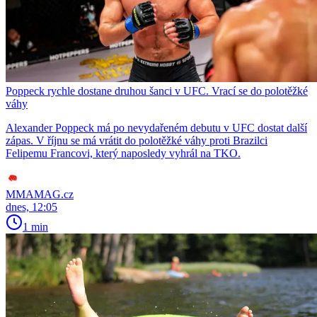
Poppeck rychle dostane druhou šanci v UFC. Vrací se do polotěžké
váhy
Alexander Poppeck má po nevydařeném debutu v UFC dostat další
zápas. V říjnu se má vrátit do polotěžké váhy proti Brazilci
Felipemu Francovi, který naposledy vyhrál na TKO.
MMAMAG.cz
dnes, 12:05
1 min