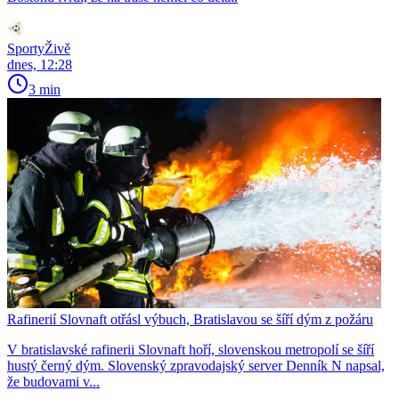
SportyŽivě
dnes, 12:28
3 min
Rafinerií Slovnaft otřásl výbuch, Bratislavou se šíří dým z požáru
V bratislavské rafinerii Slovnaft hoří, slovenskou metropolí se šíří
hustý černý dým. Slovenský zpravodajský server Denník N napsal,
že budovami v...