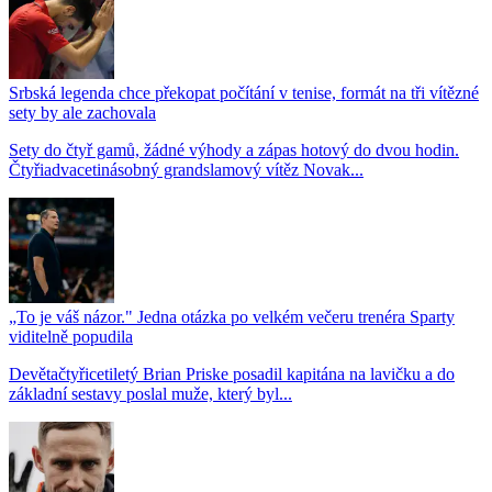
Srbská legenda chce překopat počítání v tenise, formát na tři vítězné
sety by ale zachovala
Sety do čtyř gamů, žádné výhody a zápas hotový do dvou hodin.
Čtyřiadvacetinásobný grandslamový vítěz Novak...
„To je váš názor." Jedna otázka po velkém večeru trenéra Sparty
viditelně popudila
Devětačtyřicetiletý Brian Priske posadil kapitána na lavičku a do
základní sestavy poslal muže, který byl...