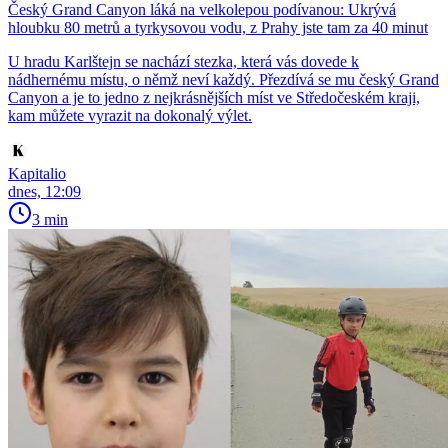
Český Grand Canyon láká na velkolepou podívanou: Ukrývá
hloubku 80 metrů a tyrkysovou vodu, z Prahy jste tam za 40 minut
U hradu Karlštejn se nachází stezka, která vás dovede k
nádhernému místu, o němž neví každý. Přezdívá se mu český Grand
Canyon a je to jedno z nejkrásnějších míst ve Středočeském kraji,
kam můžete vyrazit na dokonalý výlet.
Kapitalio
dnes, 12:09
3 min