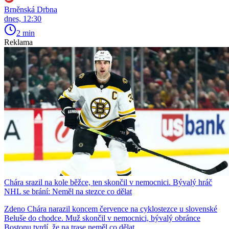
Brněnská Drbna
dnes, 12:30
2 min
Reklama
Chára srazil na kole běžce, ten skončil v nemocnici. Bývalý hráč
NHL se brání: Neměl na stezce co dělat
Zdeno Chára narazil koncem července na cyklostezce u slovenské
Beluše do chodce. Muž skončil v nemocnici, bývalý obránce
Bostonu tvrdí, že na trase neměl co dělat.