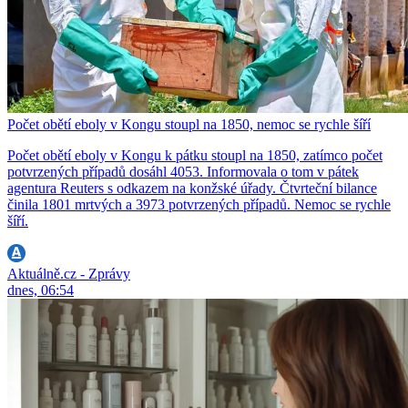
Počet obětí eboly v Kongu stoupl na 1850, nemoc se rychle šíří
Počet obětí eboly v Kongu k pátku stoupl na 1850, zatímco počet
potvrzených případů dosáhl 4053. Informovala o tom v pátek
agentura Reuters s odkazem na konžské úřady. Čtvrteční bilance
činila 1801 mrtvých a 3973 potvrzených případů. Nemoc se rychle
šíří.
Aktuálně.cz - Zprávy
dnes, 06:54