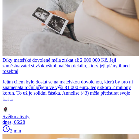
Díky mateřské dovolené měla získat až 2 000 000 Kč. Její
zaměstnavatel si však všiml malého detailu, který její plány ihned
rozebral
Jejím cílem bylo dostat se na mateřskou dovolenou, která by pro ni
znamenala roční příjem ve výši 81 000 euro, tedy skoro 2 miliony
korun. To už je solidní částka. Annelise (43) měla předstírat svoje
[...]...
Světkreativity
dnes, 06:28
2 min