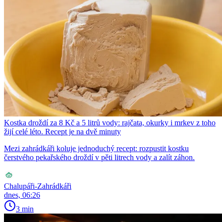
Kostka droždí za 8 Kč a 5 litrů vody: rajčata, okurky i mrkev z toho
žijí celé léto. Recept je na dvě minuty
Mezi zahrádkáři koluje jednoduchý recept: rozpustit kostku
čerstvého pekařského droždí v pěti litrech vody a zalít záhon.
Chalupáři-Zahrádkáři
dnes, 06:26
3 min