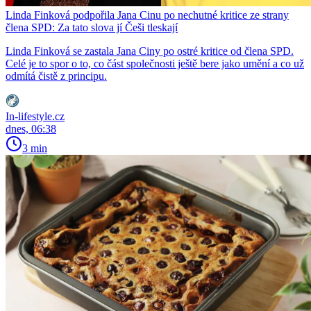
Linda Finková podpořila Jana Cinu po nechutné kritice ze strany
člena SPD: Za tato slova jí Češi tleskají
Linda Finková se zastala Jana Ciny po ostré kritice od člena SPD.
Celé je to spor o to, co část společnosti ještě bere jako umění a co už
odmítá čistě z principu.
In-lifestyle.cz
dnes, 06:38
3 min