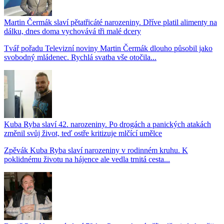
Martin Čermák slaví pětatřicáté narozeniny. Dříve platil alimenty na
dálku, dnes doma vychovává tři malé dcery
Tvář pořadu Televizní noviny Martin Čermák dlouho působil jako
svobodný mládenec. Rychlá svatba vše otočila...
Kuba Ryba slaví 42. narozeniny. Po drogách a panických atakách
změnil svůj život, teď ostře kritizuje mlčící umělce
Zpěvák Kuba Ryba slaví narozeniny v rodinném kruhu. K
poklidnému životu na hájence ale vedla trnitá cesta...