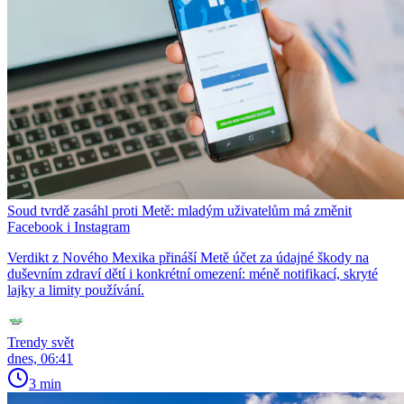
Soud tvrdě zasáhl proti Metě: mladým uživatelům má změnit
Facebook i Instagram
Verdikt z Nového Mexika přináší Metě účet za údajné škody na
duševním zdraví dětí i konkrétní omezení: méně notifikací, skryté
lajky a limity používání.
Trendy svět
dnes, 06:41
3 min