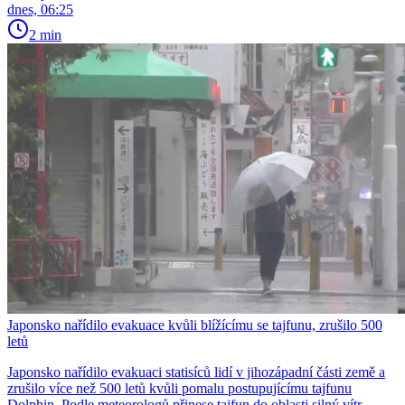
dnes, 06:25
2 min
Japonsko nařídilo evakuace kvůli blížícímu se tajfunu, zrušilo 500
letů
Japonsko nařídilo evakuaci statisíců lidí v jihozápadní části země a
zrušilo více než 500 letů kvůli pomalu postupujícímu tajfunu
Dolphin. Podle meteorologů přinese tajfun do oblasti silný vítr,