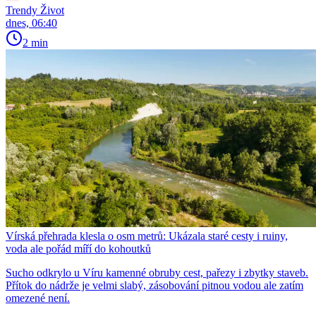
Trendy Život
dnes, 06:40
2 min
Vírská přehrada klesla o osm metrů: Ukázala staré cesty i ruiny,
voda ale pořád míří do kohoutků
Sucho odkrylo u Víru kamenné obruby cest, pařezy i zbytky staveb.
Přítok do nádrže je velmi slabý, zásobování pitnou vodou ale zatím
omezené není.