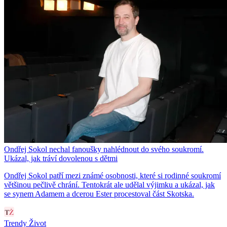
Ondřej Sokol nechal fanoušky nahlédnout do svého soukromí.
Ukázal, jak tráví dovolenou s dětmi
Ondřej Sokol patří mezi známé osobnosti, které si rodinné soukromí
většinou pečlivě chrání. Tentokrát ale udělal výjimku a ukázal, jak
se synem Adamem a dcerou Ester procestoval část Skotska.
Trendy Život