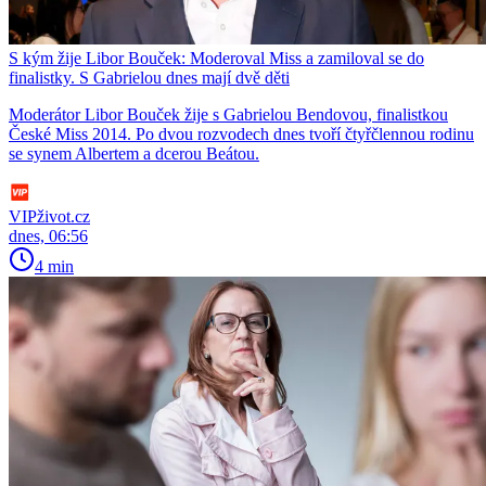
S kým žije Libor Bouček: Moderoval Miss a zamiloval se do
finalistky. S Gabrielou dnes mají dvě děti
Moderátor Libor Bouček žije s Gabrielou Bendovou, finalistkou
České Miss 2014. Po dvou rozvodech dnes tvoří čtyřčlennou rodinu
se synem Albertem a dcerou Beátou.
VIPživot.cz
dnes, 06:56
4 min