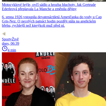
Motocyklové brýle, ovčí sádlo a hrozba hluchoty. Jak Gertrude
Ederleová přeplavala La Manche a změnila dějiny
6. srpna 1926 vstoupila devatenáctiletá Američanka do vody u Cap
Gris-Nez. O necelých patnáct hodin později stála na anglickém
břehu, rychlejší než kterýkoli muž před ní.
SportyŽivě
dnes, 06:39
4 min