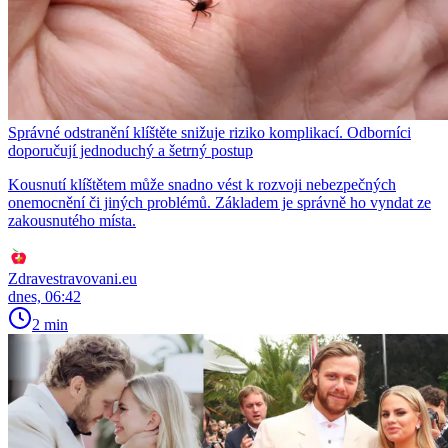
Správné odstranění klíštěte snižuje riziko komplikací. Odborníci
doporučují jednoduchý a šetrný postup
Kousnutí klíštětem může snadno vést k rozvoji nebezpečných
onemocnění či jiných problémů. Základem je správně ho vyndat ze
zakousnutého místa.
Zdravestravovani.eu
dnes, 06:42
2 min