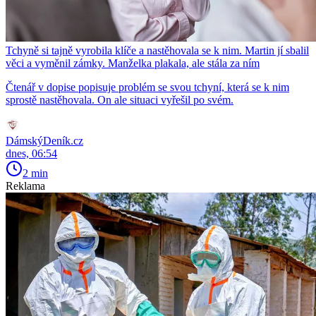
Tchyně si tajně vyrobila klíče a nastěhovala se k nim. Martin jí sbalil
věci a vyměnil zámky. Manželka plakala, ale stála za ním
Čtenář v dopise popisuje problém se svou tchyní, která se k nim
sprostě nastěhovala. On ale situaci vyřešil po svém.
DámskýDeník.cz
dnes, 06:54
2 min
Reklama