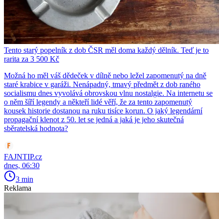
Tento starý popelník z dob ČSR měl doma každý dělník. Teď je to
rarita za 3 500 Kč
Možná ho měl váš dědeček v dílně nebo ležel zapomenutý na dně
staré krabice v garáži. Nenápadný, tmavý předmět z dob raného
socialismu dnes vyvolává obrovskou vlnu nostalgie. Na internetu se
o něm šíří legendy a někteří lidé věří, že za tento zapomenutý
kousek historie dostanou na ruku tisíce korun. O jaký legendární
propagační klenot z 50. let se jedná a jaká je jeho skutečná
sběratelská hodnota?
FAJNTIP.cz
dnes, 06:30
3 min
Reklama