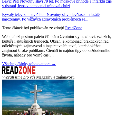
Bavič Petr Novotný slaví 79 let. Po mozkové příhodě a infarktu žije
v ústraní, letos v nemocnici trénoval chůzi
Bývalý televizní bavič Petr Novotný slaví devětasedmdesáté
narozeniny. Po vážných zdravotních problémech se...
Tento článek byl publikován ze zdrojů
ReadZone
Web nabízí pestrou paletu článků o životním stylu, zdraví, vztazích,
kultuře i aktuálních trendech. Obsah je kombinací praktických rad,
odlehčených zajímavostí a inspirativních textů, které dokážou
zaujmout široké publikum. Čtenáři tu najdou tipy do každodenního
života, nápady pro volný čas i...
Všechny články tohoto autora →
Vybrali jsme pro vás
Magazíny a zajímavosti