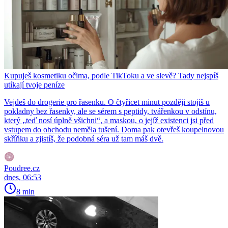
Kupuješ kosmetiku očima, podle TikToku a ve slevě? Tady nejspíš
utíkají tvoje peníze
Vejdeš do drogerie pro řasenku. O čtyřicet minut později stojíš u
pokladny bez řasenky, ale se sérem s peptidy, tvářenkou v odstínu,
který „teď nosí úplně všichni“, a maskou, o jejíž existenci jsi před
vstupem do obchodu neměla tušení. Doma pak otevřeš koupelnovou
skříňku a zjistíš, že podobná séra už tam máš dvě.
Poudree.cz
dnes, 06:53
8 min