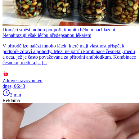
Domácí směsi mohou podpořit imunitu během nachlazení.
Nenahrazují však léčbu předepsanou lékařem
V přírodě lze nalézt mnoho látek, které mají vlastnost přispět k
podpoře zdraví a pohody. Mezi ně patří i kombinace česneku, medu
a octa, jež je často považována za přírodní antibiotikum. Kombinace
česneku, medu a [...]...
Zdravestravovani.eu
dnes, 06:43
2 min
Reklama