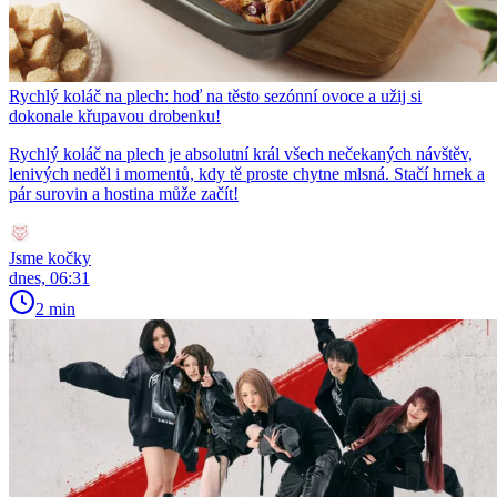
Rychlý koláč na plech: hoď na těsto sezónní ovoce a užij si
dokonale křupavou drobenku!
Rychlý koláč na plech je absolutní král všech nečekaných návštěv,
lenivých neděl i momentů, kdy tě proste chytne mlsná. Stačí hrnek a
pár surovin a hostina může začít!
Jsme kočky
dnes, 06:31
2 min