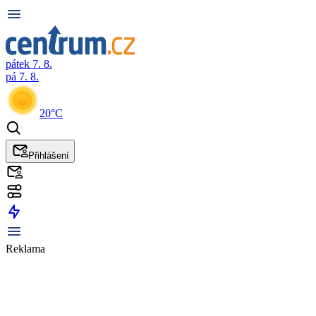
pátek 7. 8.
pá 7. 8.
20°C
Přihlášení
Reklama