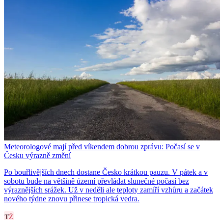
Meteorologové mají před víkendem dobrou zprávu: Počasí se v
Česku výrazně změní
Po bouřlivějších dnech dostane Česko krátkou pauzu. V pátek a v
sobotu bude na většině území převládat slunečné počasí bez
výraznějších srážek. Už v neděli ale teploty zamíří vzhůru a začátek
nového týdne znovu přinese tropická vedra.