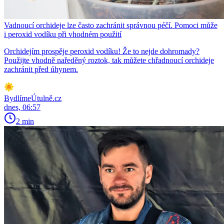
Vadnoucí orchideje lze často zachránit správnou péčí. Pomoci může
i peroxid vodíku při vhodném použití
Orchidejím prospěje peroxid vodíku! Že to nejde dohromady?
Použijte vhodně naředěný roztok, tak můžete chřadnoucí orchideje
zachránit před úhynem.
BydlímeÚtulně.cz
dnes, 06:57
2 min