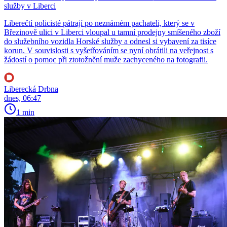
služby v Liberci
Liberečtí policisté pátrají po neznámém pachateli, který se v
Březinově ulici v Liberci vloupal u tamní prodejny smíšeného zboží
do služebního vozidla Horské služby a odnesl si vybavení za tisíce
korun. V souvislosti s vyšetřováním se nyní obrátili na veřejnost s
žádostí o pomoc při ztotožnění muže zachyceného na fotografii.
Liberecká Drbna
dnes, 06:47
1 min