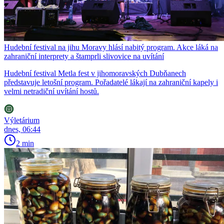
Hudební festival na jihu Moravy hlásí nabitý program. Akce láká na
zahraniční interprety a štamprli slivovice na uvítání
Hudební festival Metla fest v jihomoravských Dubňanech
představuje letošní program. Pořadatelé lákají na zahraniční kapely i
velmi netradiční uvítání hostů.
Výletárium
dnes, 06:44
2 min