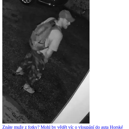
Znáte muže z fotky? Mohl by vědět víc o vloupání do auta Horské