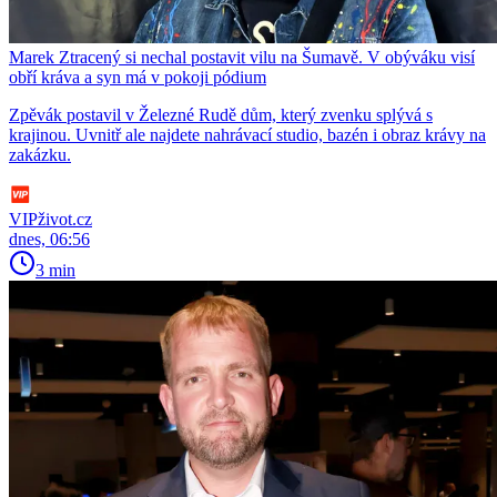
Marek Ztracený si nechal postavit vilu na Šumavě. V obýváku visí
obří kráva a syn má v pokoji pódium
Zpěvák postavil v Železné Rudě dům, který zvenku splývá s
krajinou. Uvnitř ale najdete nahrávací studio, bazén i obraz krávy na
zakázku.
VIPživot.cz
dnes, 06:56
3 min