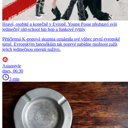
Hravé, osobité a konečně v Evropě. Young Posse představí svůj
jedinečný old-school hip hop a funkové rytmy
Pětičlenná K-popová skupina oznámila své vůbec první evropské
turné. Evropským fanouškům tak poprvé nabídne možnost zažít
jejich jedinečnou energii naživo.
Asianstyle
dnes, 06:30
3 min