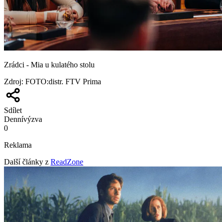
Zrádci - Mia u kulatého stolu
Zdroj
:
FOTO:distr. FTV Prima
Sdílet
Denní
výzva
0
Reklama
Další články z
ReadZone