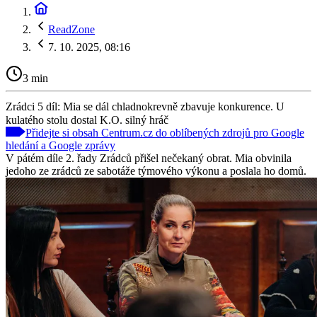
ReadZone
7. 10. 2025, 08:16
3 min
Zrádci 5 díl: Mia se dál chladnokrevně zbavuje konkurence. U
kulatého stolu dostal K.O. silný hráč
Přidejte si obsah Centrum.cz do oblíbených zdrojů pro Google
hledání a Google zprávy
V pátém díle 2. řady Zrádců přišel nečekaný obrat. Mia obvinila
jedoho ze zrádců ze sabotáže týmového výkonu a poslala ho domů.