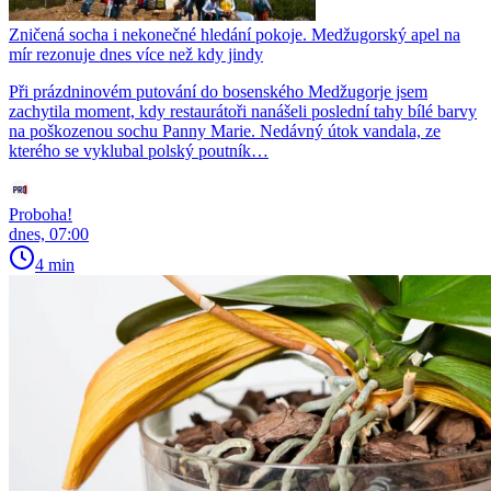
Zničená socha i nekonečné hledání pokoje. Medžugorský apel na
mír rezonuje dnes více než kdy jindy
Při prázdninovém putování do bosenského Medžugorje jsem
zachytila moment, kdy restaurátoři nanášeli poslední tahy bílé barvy
na poškozenou sochu Panny Marie. Nedávný útok vandala, ze
kterého se vyklubal polský poutník…
Proboha!
dnes, 07:00
4 min