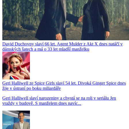
David Duchovny slaví 66 let. Agent Mulder z Akt X dnes natáčí v
dámských šatech a má o 33 let mladší manželku
Geri Halliwell ze Spice Girls slaví 54 let. Divoká Ginger Spice dnes
žije v ústraní po boku miliardáře
Geri Halliwell slaví narozeniny a chystá se na roli v seriálu Jen
vraždy v budově. S manželem dnes navíc...