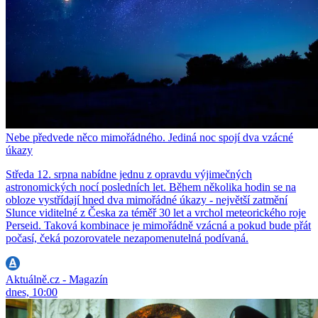
Nebe předvede něco mimořádného. Jediná noc spojí dva vzácné
úkazy
Středa 12. srpna nabídne jednu z opravdu výjimečných
astronomických nocí posledních let. Během několika hodin se na
obloze vystřídají hned dva mimořádné úkazy - největší zatmění
Slunce viditelné z Česka za téměř 30 let a vrchol meteorického roje
Perseid. Taková kombinace je mimořádně vzácná a pokud bude přát
počasí, čeká pozorovatele nezapomenutelná podívaná.
Aktuálně.cz - Magazín
dnes, 10:00