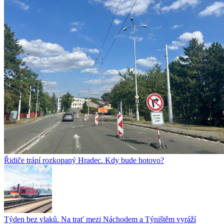
Řidiče trápí rozkopaný Hradec. Kdy bude hotovo?
Týden bez vlaků. Na trať mezi Náchodem a Týništěm vyráží