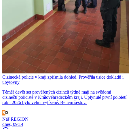
Cizinecká policie v kraji zpřísnila dohled. Prověřila tisíce dokladů i
ubytovny
Téměř devět set prověřených cizinců týdně mají na svědomí
cizinečtí policisté v Královéhradeckém kraji. Uplynulé první pololetí
roku 2026 bylo velmi vytížené. Během šesti…
Náš REGION
dnes, 09:14