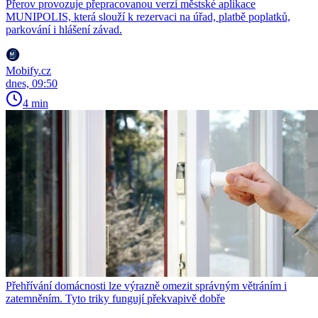
Přerov provozuje přepracovanou verzi městské aplikace
MUNIPOLIS, která slouží k rezervaci na úřad, platbě poplatků,
parkování i hlášení závad.
Mobify.cz
dnes, 09:50
4 min
Přehřívání domácnosti lze výrazně omezit správným větráním i
zatemněním. Tyto triky fungují překvapivě dobře