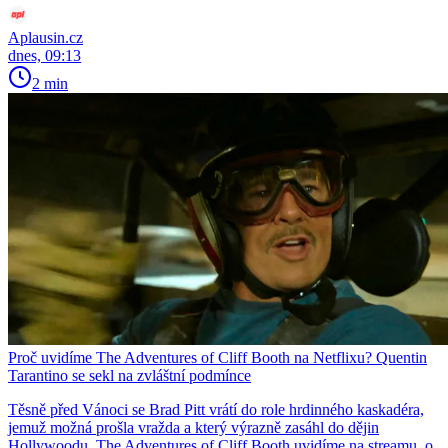
Aplausin.cz
dnes, 09:13
2 min
Proč uvidíme The Adventures of Cliff Booth na Netflixu? Quentin
Tarantino se sekl na zvláštní podmínce
Těsně před Vánoci se Brad Pitt vrátí do role hrdinného kaskadéra,
jemuž možná prošla vražda a který výrazně zasáhl do dějin
Hollywoodu. The Adventures of Cliff Booth uvidíme na streamu, o