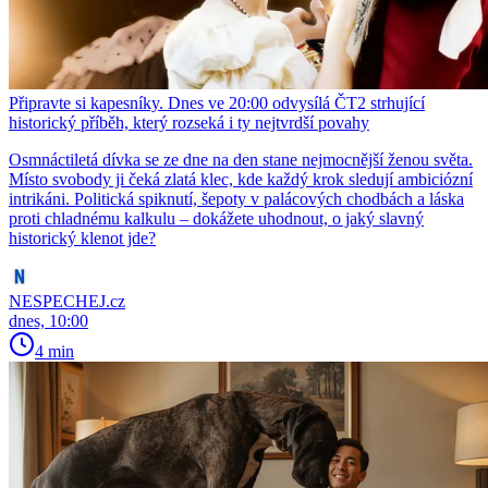
Připravte si kapesníky. Dnes ve 20:00 odvysílá ČT2 strhující
historický příběh, který rozseká i ty nejtvrdší povahy
Osmnáctiletá dívka se ze dne na den stane nejmocnější ženou světa.
Místo svobody ji čeká zlatá klec, kde každý krok sledují ambiciózní
intrikáni. Politická spiknutí, šepoty v palácových chodbách a láska
proti chladnému kalkulu – dokážete uhodnout, o jaký slavný
historický klenot jde?
NESPECHEJ.cz
dnes, 10:00
4 min