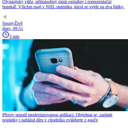
Olympijský vítěz, pětinásobný mistr extraligy i reprezentační
brankář. Všichni mají v NHL statistiku, která se vejde na dva řádky.
SportyŽivě
dnes, 09:51
3 min
Přerov spustil modernizovanou aplikaci. Objednat se, zaplatit
poplatky i nahlásit díru v chodníku zvládnete z gauče