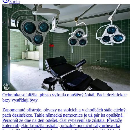
3 min
Ochranka se blížila, přesto vyfotila opuštěný špitál. Pach dezinfekce
brzy vystřídají byty
Zapomenuté přístroje, obvazy na stolcích a v chodbách stále citelný
pach dezinfekce. Tahle německá nemocnice je už pár let opuštěná.
Personál ze dne na den odešel, část vybavení ale zůstala. Přestože
kolem objektu kroužila ostraha, prázdné operační sály urbexerka