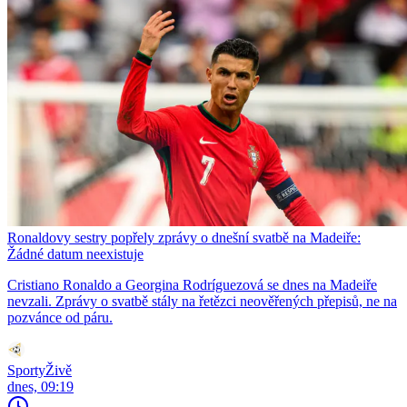
Ronaldovy sestry popřely zprávy o dnešní svatbě na Madeiře:
Žádné datum neexistuje
Cristiano Ronaldo a Georgina Rodríguezová se dnes na Madeiře
nevzali. Zprávy o svatbě stály na řetězci neověřených přepisů, ne na
pozvánce od páru.
SportyŽivě
dnes, 09:19