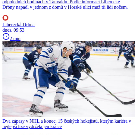
odpoledních hodinách v Tanvaldu. Podle informací Liberecké
Drbny napadl v jednom z domů v Horské ulici muž tři lidi nožem.
Liberecká Drbna
dnes, 09:53
2 min
Dva zápasy v NHL a konec. 15 českých hokejistů, kterým kariéra v
nejlepší lize vydržela jen krátce