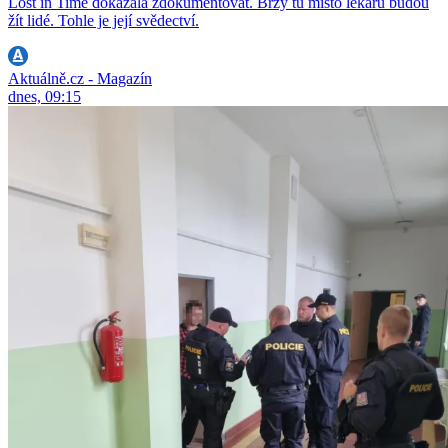
Lost in Time dokázala zdokumentovat. Brzy tu místo lékařů budou
žít lidé. Tohle je její svědectví.
Aktuálně.cz - Magazín
dnes, 09:15