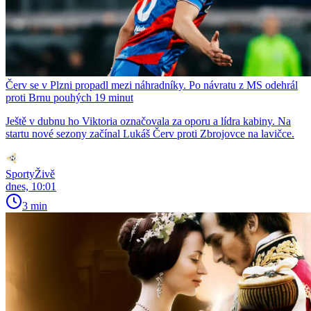
Červ se v Plzni propadl mezi náhradníky. Po návratu z MS odehrál
proti Brnu pouhých 19 minut
Ještě v dubnu ho Viktoria označovala za oporu a lídra kabiny. Na
startu nové sezony začínal Lukáš Červ proti Zbrojovce na lavičce.
SportyŽivě
dnes, 10:01
3 min