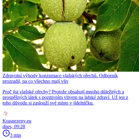
Zdravotní výhody konzumace vlašských ořechů. Odborník
prozradil, na co všechno mají vliv
Proč jíst vlašské ořechy? Protože obsahují mnoho důležitých a
prospěšných látek s pozitivním vlivem na lidské zdraví. Už jen z
toho důvodu si zaslouží své místo v jídelníčku.
Krasnezeny.eu
dnes, 09:28
3 min