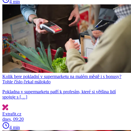
4 min
Kolik bere pokladní v supermarketu na malém městě i s bonusy?
Tohle číslo čekal málokdo
Pokladna v supermarketu patří k profesím, které si většina lidí
spojuje s […]
Extrafit.cz
dnes, 09:20
4 min