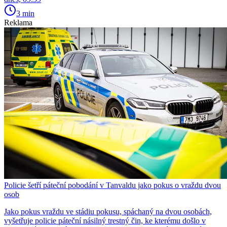
3 min
Reklama
Policie šetří páteční pobodání v Tanvaldu jako pokus o vraždu dvou
osob
Jako pokus vraždu ve stádiu pokusu, spáchaný na dvou osobách,
vyšetřuje policie páteční násilný trestný čin, ke kterému došlo v