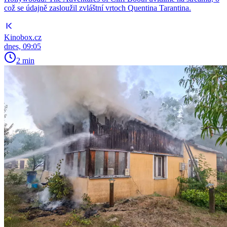
což se údajně zasloužil zvláštní vrtoch Quentina Tarantina.
Kinobox.cz
dnes, 09:05
2 min