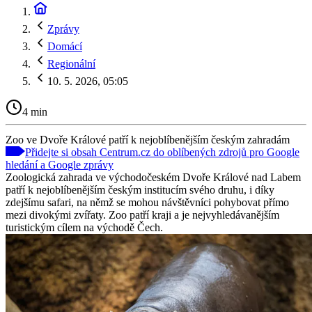
Zprávy
Domácí
Regionální
10. 5. 2026, 05:05
4 min
Zoo ve Dvoře Králové patří k nejoblíbenějším českým zahradám
Přidejte si obsah Centrum.cz do oblíbených zdrojů pro Google
hledání a Google zprávy
Zoologická zahrada ve východočeském Dvoře Králové nad Labem
patří k nejoblíbenějším českým institucím svého druhu, i díky
zdejšímu safari, na němž se mohou návštěvníci pohybovat přímo
mezi divokými zvířaty. Zoo patří kraji a je nejvyhledávanějším
turistickým cílem na východě Čech.