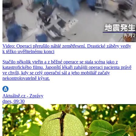
Video: Operaci přerušilo náhlé zemětřesení. Drastické záběry vedly
k těžko uvěřitelnému konci
Stačilo několik vteřin a z běžné operace se stala scéna jako z
katastrofického filmu. Japonští lékaři zahájili operaci pacienta právě
ve chvíli, kdy se celý operační sál a jeho mobiliář začaly
nekontrolovatelně kývat.
Aktuálně.cz - Zprávy
dnes, 09:30