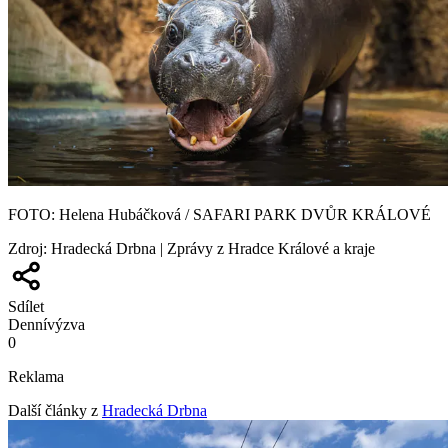
FOTO: Helena Hubáčková / SAFARI PARK DVŮR KRÁLOVÉ
Zdroj
:
Hradecká Drbna | Zprávy z Hradce Králové a kraje
Sdílet
Denní
výzva
0
Reklama
Další články z
Hradecká Drbna