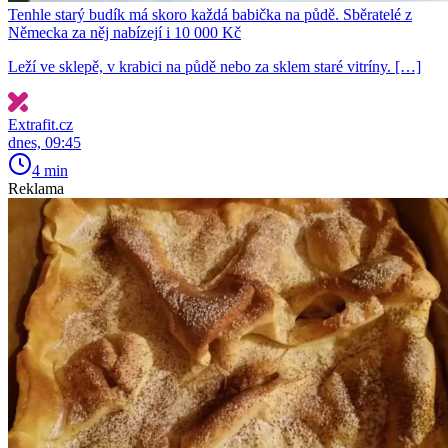
Tenhle starý budík má skoro každá babička na půdě. Sběratelé z
Německa za něj nabízejí i 10 000 Kč
Leží ve sklepě, v krabici na půdě nebo za sklem staré vitríny. […]
Extrafit.cz
dnes, 09:45
4 min
Reklama