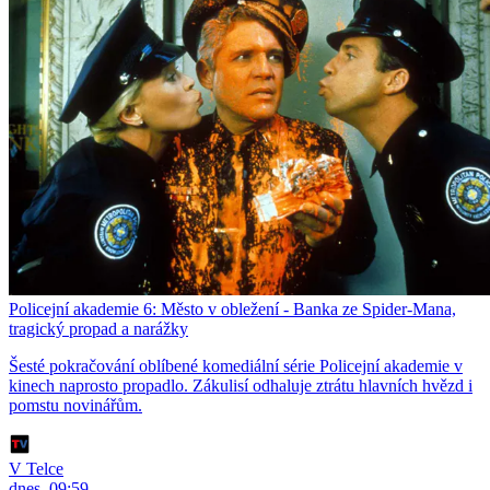
Policejní akademie 6: Město v obležení - Banka ze Spider-Mana,
tragický propad a narážky
Šesté pokračování oblíbené komediální série Policejní akademie v
kinech naprosto propadlo. Zákulisí odhaluje ztrátu hlavních hvězd i
pomstu novinářům.
V Telce
dnes, 09:59