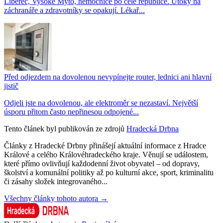
Liberec, Vysoké Mýto, nemocnice po celé republice. Útoky na
záchranáře a zdravotníky se opakují. Lékař...
Před odjezdem na dovolenou nevypínejte router, lednici ani hlavní
jistič
Odjeli jste na dovolenou, ale elektroměr se nezastaví. Největší
úsporu přitom často nepřinesou odpojené...
Tento článek byl publikován ze zdrojů
Hradecká Drbna
Články z Hradecké Drbny přinášejí aktuální informace z Hradce
Králové a celého Královéhradeckého kraje. Věnují se událostem,
které přímo ovlivňují každodenní život obyvatel – od dopravy,
školství a komunální politiky až po kulturní akce, sport, kriminalitu
či zásahy složek integrovaného...
Všechny články tohoto autora →