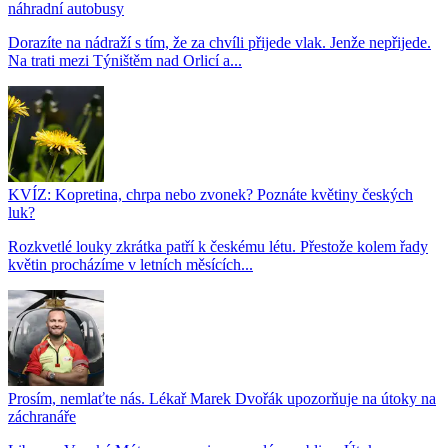
náhradní autobusy
Dorazíte na nádraží s tím, že za chvíli přijede vlak. Jenže nepřijede.
Na trati mezi Týništěm nad Orlicí a...
KVÍZ: Kopretina, chrpa nebo zvonek? Poznáte květiny českých
luk?
Rozkvetlé louky zkrátka patří k českému létu. Přestože kolem řady
květin procházíme v letních měsících...
Prosím, nemlaťte nás. Lékař Marek Dvořák upozorňuje na útoky na
záchranáře