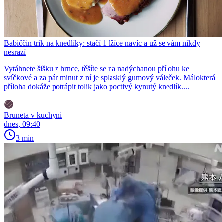
Babiččin trik na knedlíky: stačí 1 lžíce navíc a už se vám nikdy
nesrazí
Vytáhnete šišku z hrnce, těšíte se na nadýchanou přílohu ke
svíčkové a za pár minut z ní je splasklý gumový váleček. Málokterá
příloha dokáže potrápit tolik jako poctivý kynutý knedlík....
Bruneta v kuchyni
dnes, 09:40
3 min