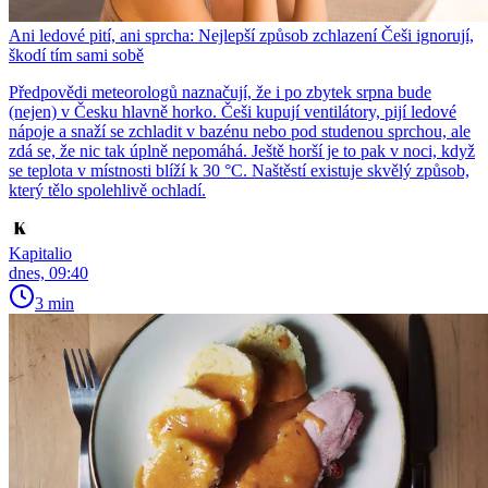
Ani ledové pití, ani sprcha: Nejlepší způsob zchlazení Češi ignorují,
škodí tím sami sobě
Předpovědi meteorologů naznačují, že i po zbytek srpna bude
(nejen) v Česku hlavně horko. Češi kupují ventilátory, pijí ledové
nápoje a snaží se zchladit v bazénu nebo pod studenou sprchou, ale
zdá se, že nic tak úplně nepomáhá. Ještě horší je to pak v noci, když
se teplota v místnosti blíží k 30 °C. Naštěstí existuje skvělý způsob,
který tělo spolehlivě ochladí.
Kapitalio
dnes, 09:40
3 min