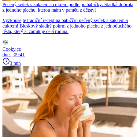
Pečený svítek s kakaem a cukrem podle prababičky: Sladká dobrota
z jednoho plechu, kterou mám v paměti z dětství
Vyzkoušejte tradiční recept na babiččin pečený svítek s kakaem a
cukrem! Bleskový sladký pokrm z jednoho plechu z jednoduchého
těsta, který si zamiluje celá rodina.
Cooky.cz
dnes, 09:41
3 min