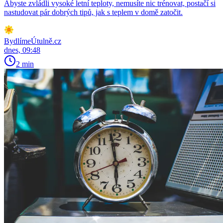
Abyste zvládli vysoké letní teploty, nemusíte nic trénovat, postačí si
nastudovat pár dobrých tipů, jak s teplem v domě zatočit.
BydlímeÚtulně.cz
dnes, 09:48
2 min