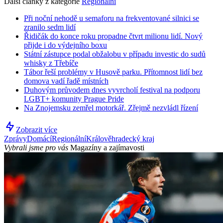
Další články z kategorie
Regionální
Při noční nehodě u semaforu na frekventované silnici se
zranilo sedm lidí
Řidičák do konce roku propadne čtvrt milionu lidí. Nový
přijde i do výdejního boxu
Státní zástupce podal obžalobu v případu investic do sudů
whisky z Třebíče
Tábor řeší problémy v Husově parku. Přítomnost lidí bez
domova vadí řadě místních
Duhovým průvodem dnes vyvrcholí festival na podporu
LGBT+ komunity Prague Pride
Na Znojemsku zemřel motorkář. Zřejmě nezvládl řízení
Zobrazit více
Zprávy
Domácí
Regionální
Králověhradecký kraj
Vybrali jsme pro vás
Magazíny a zajímavosti