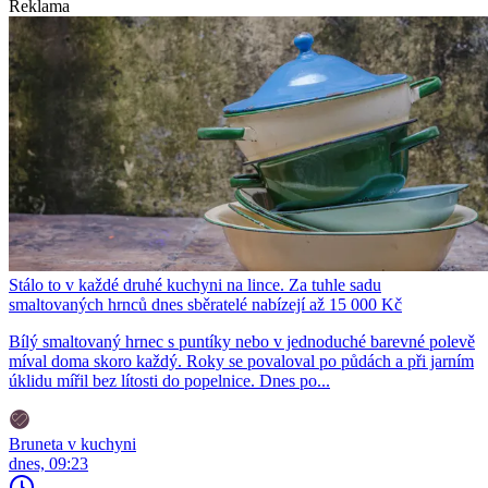
Reklama
Stálo to v každé druhé kuchyni na lince. Za tuhle sadu
smaltovaných hrnců dnes sběratelé nabízejí až 15 000 Kč
Bílý smaltovaný hrnec s puntíky nebo v jednoduché barevné polevě
míval doma skoro každý. Roky se povaloval po půdách a při jarním
úklidu mířil bez lítosti do popelnice. Dnes po...
Bruneta v kuchyni
dnes, 09:23