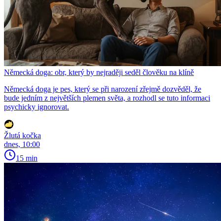
Německá doga: obr, který by nejraději seděl člověku na klíně
Německá doga je pes, který se při narození zřejmě dozvěděl, že
bude jedním z největších plemen světa, a rozhodl se tuto informaci
psychicky ignorovat.
Žlutá kočka
dnes, 10:00
15 min