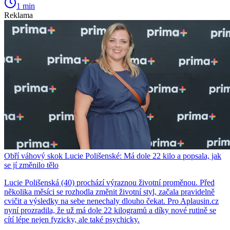
1 min
Reklama
Obří váhový skok Lucie Polišenské: Má dole 22 kilo a popsala, jak
se jí změnilo tělo
Lucie Polišenská (40) prochází výraznou životní proměnou. Před
několika měsíci se rozhodla změnit životní styl, začala pravidelně
cvičit a výsledky na sebe nenechaly dlouho čekat. Pro Aplausin.cz
nyní prozradila, že už má dole 22 kilogramů a díky nové rutině se
cítí lépe nejen fyzicky, ale také psychicky.