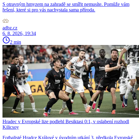
S otravným hmyzem na zahradě se smířit nemusíte. Pomůže vám
řešení, které si pro vás nachystala sama příroda.
adbz.cz
6. 8. 2026, 19:34
2 min
Hradec v Evropské lize podlehl Besiktasi 0:1, v oslabení rozhodl
Kilicsoy
Fotbalisté Hradce Králové v úvodním utkání 3. předkola Evropské