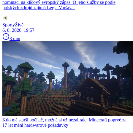
nominaci na klíčový evropský zápas. O jeho služby se podle
polských zdrojů zajímá Legia Varšava.
SportyŽivě
6. 8. 2026, 19:57
3 min
Kdo má starší počítač, možná si už nezahraje. Minecraft poprvé za
17 let mění hardwarové požadavky