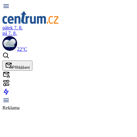
pátek 7. 8.
pá 7. 8.
22°C
Přihlášení
Reklama