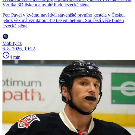
Vzniká 3D tiskem a uvnitř bude lezecká stěna
Petr Pavel v květnu navštívil staveniště prvního kostela v Česku,
jehož věž má vzniknout 3D tiskem betonu. Součástí věže bude i
lezecká stěna.
Mobify.cz
6. 8. 2026, 19:22
4 min