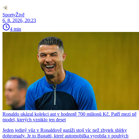
SportyŽivě
6. 8. 2026, 20:23
4 min
Ronaldo ukázal kolekci aut v hodnotě 700 milionů Kč. Patří mezi ně
model, kterých vzniklo jen deset
Jeden jediný vůz v Ronaldově garáži stojí víc než zbytek sbírky
dohromady. Je to Bugatti, které automobilka vyrobila v pouhých