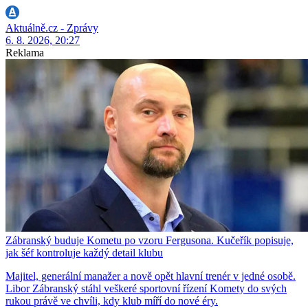
Aktuálně.cz - Zprávy
6. 8. 2026, 20:27
Reklama
Zábranský buduje Kometu po vzoru Fergusona. Kučeřík popisuje,
jak šéf kontroluje každý detail klubu
Majitel, generální manažer a nově opět hlavní trenér v jedné osobě.
Libor Zábranský stáhl veškeré sportovní řízení Komety do svých
rukou právě ve chvíli, kdy klub míří do nové éry.