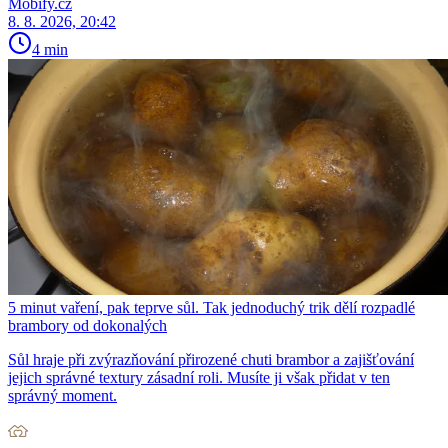
Mobify.cz
8. 8. 2026, 20:42
4 min
5 minut vaření, pak teprve sůl. Tak jednoduchý trik dělí rozpadlé
brambory od dokonalých
Sůl hraje při zvýrazňování přirozené chuti brambor a zajišťování
jejich správné textury zásadní roli. Musíte ji však přidat v ten
správný moment.