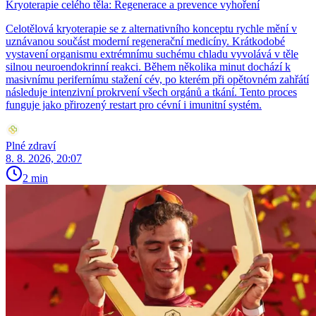
Kryoterapie celého těla: Regenerace a prevence vyhoření
Celotělová kryoterapie se z alternativního konceptu rychle mění v
uznávanou součást moderní regenerační medicíny. Krátkodobé
vystavení organismu extrémnímu suchému chladu vyvolává v těle
silnou neuroendokrinní reakci. Během několika minut dochází k
masivnímu perifernímu stažení cév, po kterém při opětovném zahřátí
následuje intenzivní prokrvení všech orgánů a tkání. Tento proces
funguje jako přirozený restart pro cévní i imunitní systém.
Plné zdraví
8. 8. 2026, 20:07
2 min