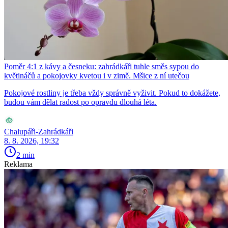
Poměr 4:1 z kávy a česneku: zahrádkáři tuhle směs sypou do
květináčů a pokojovky kvetou i v zimě. Mšice z ní utečou
Pokojové rostliny je třeba vždy správně vyživit. Pokud to dokážete,
budou vám dělat radost po opravdu dlouhá léta.
Chalupáři-Zahrádkáři
8. 8. 2026, 19:32
2 min
Reklama