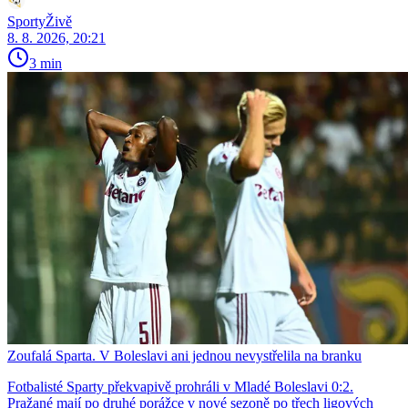
SportyŽivě
8. 8. 2026, 20:21
3 min
Zoufalá Sparta. V Boleslavi ani jednou nevystřelila na branku
Fotbalisté Sparty překvapivě prohráli v Mladé Boleslavi 0:2.
Pražané mají po druhé porážce v nové sezoně po třech ligových