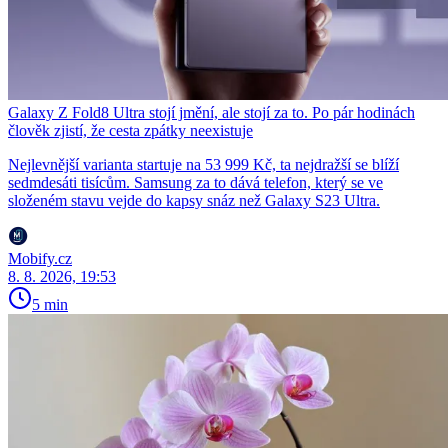
Galaxy Z Fold8 Ultra stojí jmění, ale stojí za to. Po pár hodinách
člověk zjistí, že cesta zpátky neexistuje
Nejlevnější varianta startuje na 53 999 Kč, ta nejdražší se blíží
sedmdesáti tisícům. Samsung za to dává telefon, který se ve
složeném stavu vejde do kapsy snáz než Galaxy S23 Ultra.
Mobify.cz
8. 8. 2026, 19:53
5 min