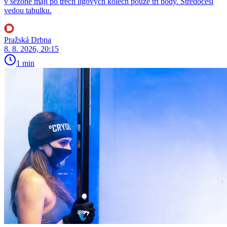
v sezoně mají po třech ligových kolech pouze tři body. Středočeši
vedou tabulku.
Pražská Drbna
8. 8. 2026, 20:15
1 min