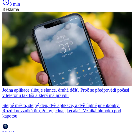
3 min
Reklama
Jedna aplikace slibuje slunce, druhá déšť. Proč se předpovědi počasí
v telefonu tak liší a která má pravdu
Stejné město, stejný den, dvě aplikace, a dvě úplně jiné ikonky.
Rozdíl nevzniká tím, že by jedna „kecala“. Vzniká hluboko pod
kapotou.