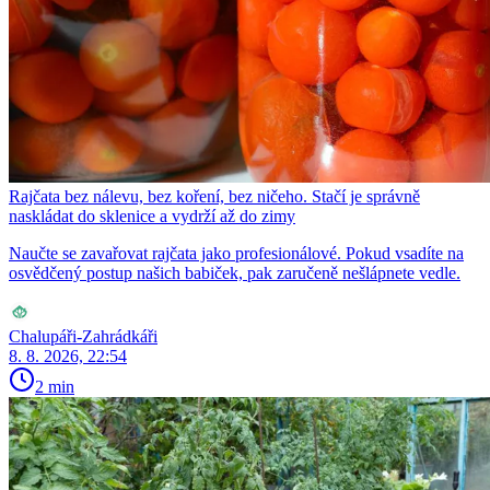
Rajčata bez nálevu, bez koření, bez ničeho. Stačí je správně
naskládat do sklenice a vydrží až do zimy
Naučte se zavařovat rajčata jako profesionálové. Pokud vsadíte na
osvědčený postup našich babiček, pak zaručeně nešlápnete vedle.
Chalupáři-Zahrádkáři
8. 8. 2026, 22:54
2 min