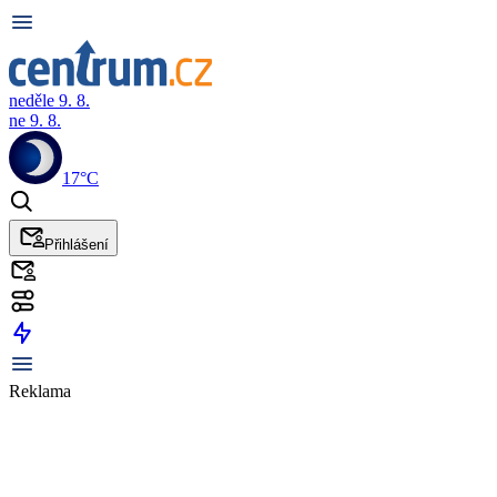
neděle 9. 8.
ne 9. 8.
17°C
Přihlášení
Reklama