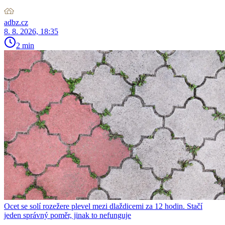
adbz.cz
8. 8. 2026, 18:35
2 min
Ocet se solí rozežere plevel mezi dlaždicemi za 12 hodin. Stačí
jeden správný poměr, jinak to nefunguje