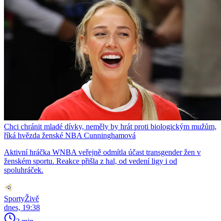
Chci chránit mladé dívky, neměly by hrát proti biologickým mužům,
říká hvězda ženské NBA Cunninghamová
Aktivní hráčka WNBA veřejně odmítla účast transgender žen v
ženském sportu. Reakce přišla z hal, od vedení ligy i od
spoluhráček.
SportyŽivě
dnes, 19:38