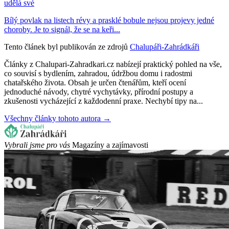
udělá své
Bílý povlak na listech révy a prasklé bobule nejsou projevy jedné
choroby. Je to signál, že se na keři...
Tento článek byl publikován ze zdrojů
Chalupáři-Zahrádkáři
Články z Chalupari-Zahradkari.cz nabízejí praktický pohled na vše,
co souvisí s bydlením, zahradou, údržbou domu i radostmi
chatařského života. Obsah je určen čtenářům, kteří ocení
jednoduché návody, chytré vychytávky, přírodní postupy a
zkušenosti vycházející z každodenní praxe. Nechybí tipy na...
Všechny články tohoto autora →
Vybrali jsme pro vás
Magazíny a zajímavosti