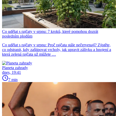
Co udělat s rajčaty v srpnu: 7 kroků, které pomohou dozrát
posledním plodům
Co udělat s rajčaty v srpnu: Proč rajčata stále nečervenají? Zjistěte,
co odstranit, kdy zaštipovat vrcholy, jak upravit zálivku a hnojení a
která zelená rajčata už můžete …
Planeta zahrady
dnes, 19:41
7 min