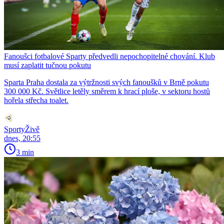
Fanoušci fotbalové Sparty předvedli nepochopitelné chování. Klub
musí zaplatit tučnou pokutu
Sparta Praha dostala za výtržnosti svých fanoušků v Brně pokutu
300 000 Kč. Světlice letěly směrem k hrací ploše, v sektoru hostů
hořela střecha toalet.
SportyŽivě
dnes, 20:55
3 min