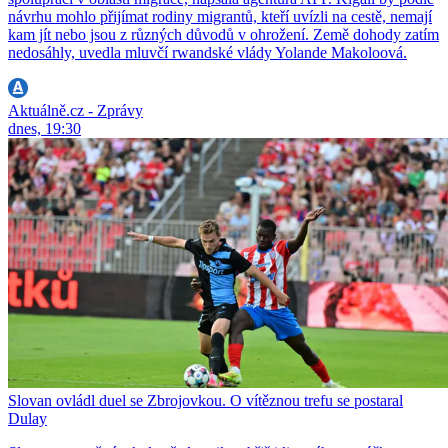
návrhu mohlo přijímat rodiny migrantů, kteří uvízli na cestě, nemají
kam jít nebo jsou z různých důvodů v ohrožení. Země dohody zatím
nedosáhly, uvedla mluvčí rwandské vlády Yolande Makoloová.
Aktuálně.cz - Zprávy
dnes, 19:30
Slovan ovládl duel se Zbrojovkou. O vítěznou trefu se postaral
Dulay