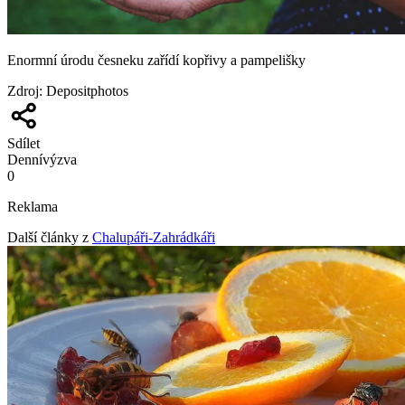
Enormní úrodu česneku zařídí kopřivy a pampelišky
Zdroj
:
Depositphotos
Sdílet
Denní
výzva
0
Reklama
Další články z
Chalupáři-Zahrádkáři