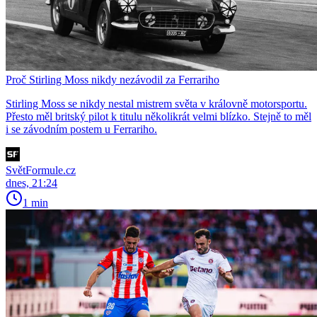
Proč Stirling Moss nikdy nezávodil za Ferrariho
Stirling Moss se nikdy nestal mistrem světa v královně motorsportu.
Přesto měl britský pilot k titulu několikrát velmi blízko. Stejně to měl
i se závodním postem u Ferrariho.
SvětFormule.cz
dnes, 21:24
1 min