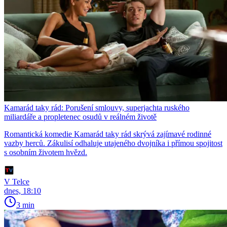
Kamarád taky rád: Porušení smlouvy, superjachta ruského
miliardáře a propletenec osudů v reálném životě
Romantická komedie Kamarád taky rád skrývá zajímavé rodinné
vazby herců. Zákulisí odhaluje utajeného dvojníka i přímou spojitost
s osobním životem hvězd.
V Telce
dnes, 18:10
3 min