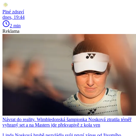
Plné zdraví
dnes, 19:44
2 min
Reklama
Návrat do reality. Wimbledonská šampionka Nosková ztratila téměř
vyhraný set a na Masters jde překvapivě z kola ven
Linda Nosková hrubě nezvládla svůj první zápas od životního