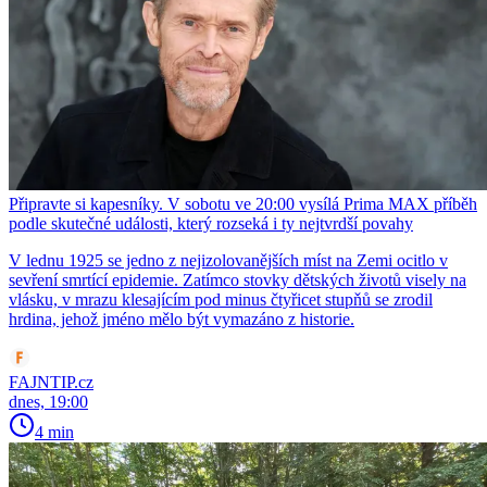
Připravte si kapesníky. V sobotu ve 20:00 vysílá Prima MAX příběh
podle skutečné události, který rozseká i ty nejtvrdší povahy
V lednu 1925 se jedno z nejizolovanějších míst na Zemi ocitlo v
sevření smrtící epidemie. Zatímco stovky dětských životů visely na
vlásku, v mrazu klesajícím pod minus čtyřicet stupňů se zrodil
hrdina, jehož jméno mělo být vymazáno z historie.
FAJNTIP.cz
dnes, 19:00
4 min