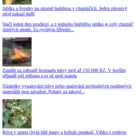
Jablka a švestky na stromě hnědnou v chumáčích. Jeden plesnivý
plod nakazí další
Stačí jeden den prodlení, a z jednoho hnědého jablka je celý chumáč
shnilých plodů. Za rychlým šířením...
Zapálit na zahradě hromadu trávy stojí až 150 000 Kč. V horším
případě půl milionu a to už není sranda
Následky vypalování trávy nebo spalování nevhodných rostlinných
materiálů jsou závažné. Pokuty za takové...
Réva v srpnu chytá bílé mapy a bobule praskají. Vlhko s vedrem