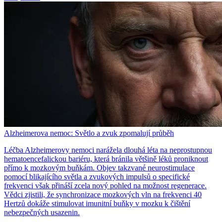
Alzheimerova nemoc: Světlo a zvuk zpomalují průběh
Léčba Alzheimerovy nemoci narážela dlouhá léta na neprostupnou
hematoencefalickou bariéru, která bránila většině léků proniknout
přímo k mozkovým buňkám. Objev takzvané neurostimulace
pomocí blikajícího světla a zvukových impulsů o specifické
frekvenci však přináší zcela nový pohled na možnost regenerace.
Vědci zjistili, že synchronizace mozkových vln na frekvenci 40
Hertzů dokáže stimulovat imunitní buňky v mozku k čištění
nebezpečných usazenin.