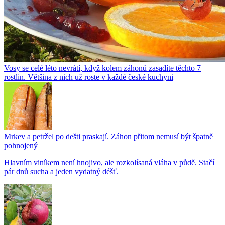
Vosy se celé léto nevrátí, když kolem záhonů zasadíte těchto 7
rostlin. Většina z nich už roste v každé české kuchyni
Mrkev a petržel po dešti praskají. Záhon přitom nemusí být špatně
pohnojený
Hlavním viníkem není hnojivo, ale rozkolísaná vláha v půdě. Stačí
pár dnů sucha a jeden vydatný déšť.