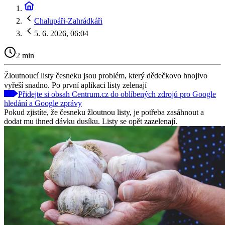
Chalupáři-Zahrádkáři
5. 6. 2026, 06:04
2 min
Žloutnoucí listy česneku jsou problém, který dědečkovo hnojivo
vyřeší snadno. Po první aplikaci listy zelenají
Přidejte si obsah Centrum.cz do oblíbených zdrojů pro Google
hledání a Google zprávy
Pokud zjistíte, že česneku žloutnou listy, je potřeba zasáhnout a
dodat mu ihned dávku dusíku. Listy se opět zazelenají.