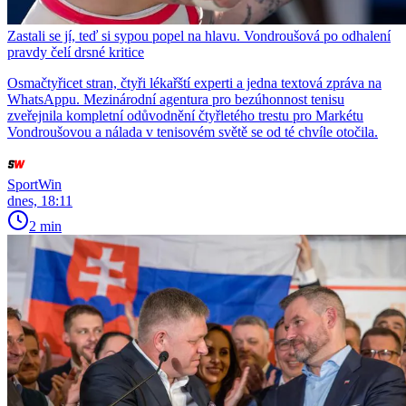
Zastali se jí, teď si sypou popel na hlavu. Vondroušová po odhalení
pravdy čelí drsné kritice
Osmačtyřicet stran, čtyři lékařští experti a jedna textová zpráva na
WhatsAppu. Mezinárodní agentura pro bezúhonnost tenisu
zveřejnila kompletní odůvodnění čtyřletého trestu pro Markétu
Vondroušovou a nálada v tenisovém světě se od té chvíle otočila.
SportWin
dnes, 18:11
2 min