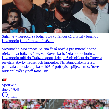
Salah je v Turecku za boha. Stovky fanoušků přivítaly legendu
Liverpoolu jako filmovou hvězdu
Slovutného Mohameda Salaha čeká nová a pro mnohé hodně
překvapivá fotbalová výzva. Egyptská hvězda po odchodu z
Liverpoolu míří do Trabzonsporu, kde ji už při příletu do Turecka
přivítaly stovky nadšených fanoušků. Na istanbulském letišti
panovala atmosféra, jaká se běžně pojí spíš s příjezdem světové
hudební hvězdy než fotbalisty.
SportWin
dnes, 19:41
1 min