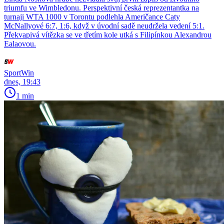
triumfu ve Wimbledonu. Perspektivní česká reprezentantka na
turnaji WTA 1000 v Torontu podlehla Američance Caty
McNallyové 6:7, 1:6, když v úvodní sadě neudržela vedení 5:1.
Překvapivá vítězka se ve třetím kole utká s Filipínkou Alexandrou
Ealaovou.
SportWin
dnes, 19:43
1 min