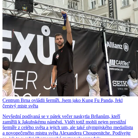
Centrum Brna ovládli šermíři. Jsem jako Kung Fu Panda, řekl
čerstvý mistr světa
Nevšední podívaná se v pátek večer naskytla Brňanům, kteří
zamířili k Jakubskému náměstí. Vidět totiž mohli nejen prestižní
šermíře z celého světa a jejich um, ale také olympijského medailistu
a novopečeného mistra světa Alexandera Choupenitche. Podívejte