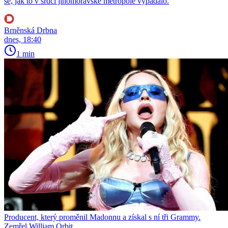
se, jak to v srdci jihomoravské metropole vypadalo.
Brněnská Drbna
dnes, 18:40
1 min
Producent, který proměnil Madonnu a získal s ní tři Grammy.
Zemřel William Orbit