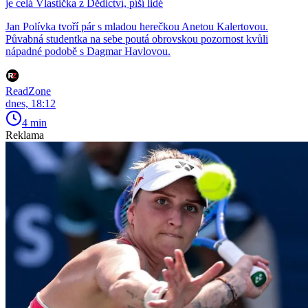
je celá Vlastička z Dědictví, píší lidé
Jan Polívka tvoří pár s mladou herečkou Anetou Kalertovou.
Půvabná studentka na sebe poutá obrovskou pozornost kvůli
nápadné podobě s Dagmar Havlovou.
ReadZone
dnes, 18:12
4 min
Reklama