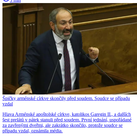
3 min
Špičky arménské církve skončily před soudem. Soudce se případu
vzdal
Hlava Arménské apoštolské církve, katolikos Garegin II., a dalších
šest prelátů v pátek stanuli před soudem. První jednání, uspořádané
za zavřenými dveřmi, ale zakrátko skončilo, protože soudce se
případu vzdal, oznámila média.