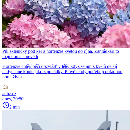
Půl skleničky pod keř a hortenzie kvetou do října. Zahrádkáři to
mají doma a nevědí
Hortenzie chtějí péči obzvlášť v létě, když se jim z květů dělají
nadýchané koule jako z pohádky. Právě tehdy potřebují pořádnou
porci živin.
adbz.cz
dnes, 20:50
2 min