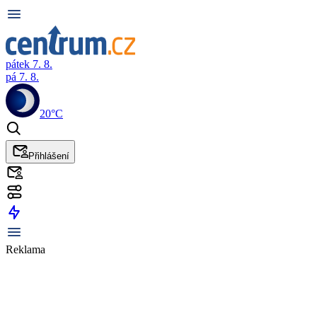
pátek 7. 8.
pá 7. 8.
20°C
Přihlášení
Reklama