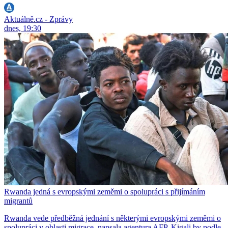
Aktuálně.cz - Zprávy
dnes, 19:30
Rwanda jedná s evropskými zeměmi o spolupráci s přijímáním
migrantů
Rwanda vede předběžná jednání s některými evropskými zeměmi o
spolupráci v oblasti migrace, napsala agentura AFP. Kigali by podle