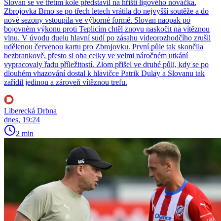
Slovan se ve třetím kole představil na hřišti ligového nováčka.
Zbrojovka Brno se po třech letech vrátila do nejvyšší soutěže a do
nové sezony vstoupila ve výborné formě. Slovan naopak po
bojovném výkonu proti Teplicím chtěl znovu naskočit na vítěznou
vlnu. V úvodu duelu hlavní sudí po zásahu videorozhodčího zrušil
udělenou červenou kartu pro Zbrojovku. První půle tak skončila
bezbrankově, přesto si oba celky ve velmi náročném utkání
vypracovaly řadu příležitostí. Zlom přišel ve druhé půli, kdy se po
dlouhém vhazování dostal k hlavičce Patrik Dulay a Slovanu tak
zařídil jedinou a zároveň vítěznou trefu.
Liberecká Drbna
dnes, 19:24
2 min