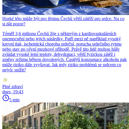
Horké léto může být pro třetinu Čechů větší zátěží pro srdce. Na co
si dát pozor?
Téměř 3,6 milionu Čechů žije s některým z kardiovaskulárních
onemocnění nebo jejich následky. Patří mezi ně například vysoký
krevní tlak, ischemická choroba srdeční, porucha srdečního rytmu
nebo stav po cévní mozkové příhodě. Právě tito lidé mohou hůře
zvládat vysoké letní teploty, dehydrataci, větší fyzickou zátěž i
změny režimu během dovolených. Častější konzumace alkoholu pak
může riziko dále zvyšovat. Jak tedy riziko problémů se srdcem co
nejvíc snížit?
Plné zdraví
dnes, 19:43
5 min