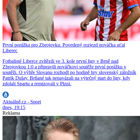
První porážka pro Zbrojovku. Povedený rozjezd nováčka uťal
Liberec
Fotbalisté Liberce zvítězili ve 3. kole první ligy v Brně nad
Zbrojovkou 1:0 a připravili nováčkovi soutěže první porážku v
soutěži. O výhře Slovanu rozhodl po hodině hry slovenský záložník
Patrik Dulay. Brňané tak nenavázali na výtečný start do ligy, kdy
zdolali Spartu a remizovali v Plzni.
Aktuálně.cz - Sport
dnes, 19:15
Reklama