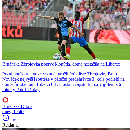
Brněnská Zbrojovka poprvé klopýtla, doma nestačila na Liberec
První porážku v nové sezoně utrpěli fotbalisté Zbrojovky Brno.
Nováček nejvyšší soutěže v páteční předehrávce 3. kola podlehl na
domácím stadionu Liberci 0:1. Hostům zajistil tři body gólem z 61.
minuty Patrik Dulay.
Brněnská Drbna
dnes, 19:40
2 min
Reklama