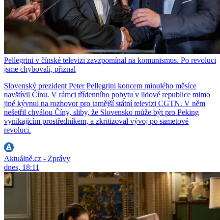
Pellegrini v čínské televizi zavzpomínal na komunismus. Po revoluci
jsme chybovali, přiznal
Slovenský prezident Peter Pellegrini koncem minulého měsíce
navštívil Čínu. V rámci třídenního pobytu v lidové republice mimo
jiné kývnul na rozhovor pro tamější státní televizi CGTN. V něm
nešetřil chválou Číny, sliby, že Slovensko může být pro Peking
vynikajícím prostředníkem, a zkritizoval vývoj po sametové
revoluci.
Aktuálně.cz - Zprávy
dnes, 18:11