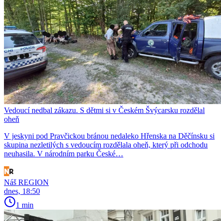
Vedoucí nedbal zákazu. S dětmi si v Českém Švýcarsku rozdělal
oheň
V jeskyni pod Pravčickou bránou nedaleko Hřenska na Děčínsku si
skupina nezletilých s vedoucím rozdělala oheň, který při odchodu
neuhasila. V národním parku České…
Náš REGION
dnes, 18:50
1 min