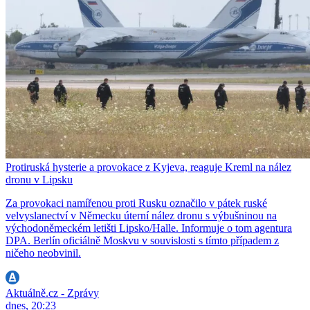
Protiruská hysterie a provokace z Kyjeva, reaguje Kreml na nález
dronu v Lipsku
Za provokaci namířenou proti Rusku označilo v pátek ruské
velvyslanectví v Německu úterní nález dronu s výbušninou na
východoněmeckém letišti Lipsko/Halle. Informuje o tom agentura
DPA. Berlín oficiálně Moskvu v souvislosti s tímto případem z
ničeho neobvinil.
Aktuálně.cz - Zprávy
dnes, 20:23