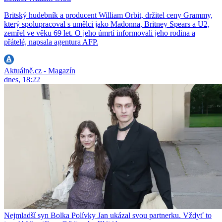
Britský hudebník a producent William Orbit, držitel ceny Grammy,
který spolupracoval s umělci jako Madonna, Britney Spears a U2,
zemřel ve věku 69 let. O jeho úmrtí informovali jeho rodina a
přátelé, napsala agentura AFP.
Aktuálně.cz - Magazín
dnes, 18:22
Nejmladší syn Bolka Polívky Jan ukázal svou partnerku. Vždyť to