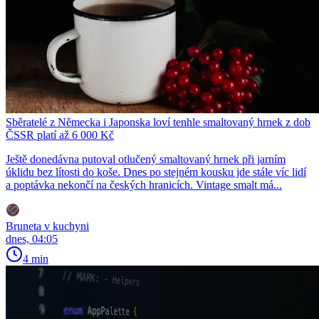
Sběratelé z Německa i Japonska loví tenhle smaltovaný hrnek z dob
ČSSR platí až 6 000 Kč
Ještě donedávna putoval otlučený smaltovaný hrnek při jarním
úklidu bez lítosti do koše. Dnes po stejném kousku jde stále víc lidí
a poptávka nekončí na českých hranicích. Vintage smalt má...
Bruneta v kuchyni
dnes, 04:05
4 min