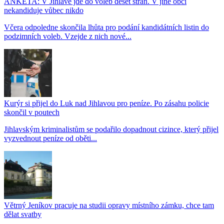
ANKETA: V Jihlavě jde do voleb deset stran. V jiné obci
nekandiduje vůbec nikdo
Včera odpoledne skončila lhůta pro podání kandidátních listin do
podzimních voleb. Vzejde z nich nové...
Kurýr si přijel do Luk nad Jihlavou pro peníze. Po zásahu policie
skončil v poutech
Jihlavským kriminalistům se podařilo dopadnout cizince, který přijel
vyzvednout peníze od oběti...
Větrný Jeníkov pracuje na studii opravy místního zámku, chce tam
dělat svatby