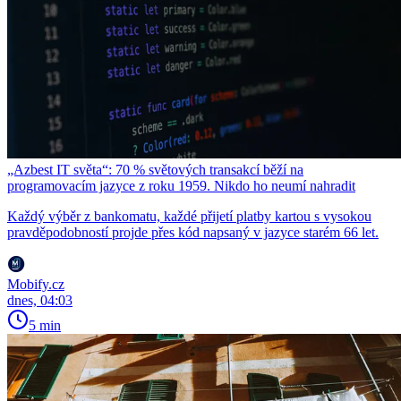
„Azbest IT světa“: 70 % světových transakcí běží na
programovacím jazyce z roku 1959. Nikdo ho neumí nahradit
Každý výběr z bankomatu, každé přijetí platby kartou s vysokou
pravděpodobností projde přes kód napsaný v jazyce starém 66 let.
Mobify.cz
dnes, 04:03
5 min