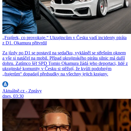
„Frajírek, co provokuje.“ Ukrajincům v Česku vadí incidenty piráta
z D1. Okamura přitvrdil
Za jízdy po D1 se postavil na sedačku, vykláněl se střešním oknem
a vše si natáčel na mobil. Případ ukrajinského piráta silnic má další
dohru. Zatímco šéf SPD Tomio Okamura žádá jeho deportaci, lidé z
ukrajinské komunity v Česku si stěžují, že kvůli podobným
„frajerům“ dopadají předsudky na všechny jejich krajany.
Aktuálně.cz - Zprávy
dnes, 03:30