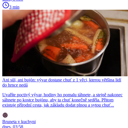
3 min
Ani sůl, ani bujón: vývar dostane chuť z 1 věci, kterou většina lidí
do hrnce nedá
Uvaříte poctivý vývar, hodiny ho pomalu táhnete, a stejně nakonec
sáhnete po kostce bujónu, aby ta chuť konečně seděla. Přitom
existuje přírodní cesta, jak základu dodat plnou a sytou chuť...
Bruneta v kuchyni
dnes, 03:58