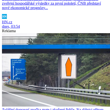
zveřejní hospodářské výsledky za první pololetí, ČNB představí
nové ekonomické prognózy...
HN.cz
dnes, 03:54
Reklama
Zvláštní dopravní značka mate i zkušené řidiče. Na dálnici přitom