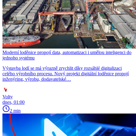
Moderní loděnice propojí data, automatizaci i umělou inteligenci do
jednoho systému
Výstavba lodí se má výrazně zrychlit díky rozsáhlé digitalizaci
celého výrobního procesu. Nový projekt digitální loděnice propojí
inženýring, výrobu, dodavatelské…
Volty
dnes, 01:00
2 min