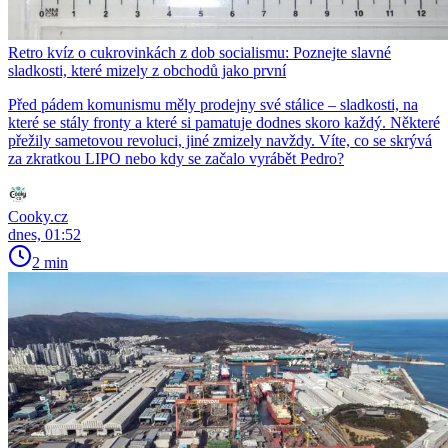
Retro kvíz o cukrovinkách z dob socialismu: Poznejte slavné
sladkosti, které mizely z obchodů jako první
Před pádem komunismu měly prodejny své stálice – sladkosti, na
které se stály fronty a které si pamatuje dodnes skoro každý. Některé
přežily sametovou revoluci, jiné zmizely navždy. Víte, co se skrývá
za zkratkou LIPO nebo kdy se začalo vyrábět Pedro?
Cooky.cz
dnes, 01:52
2 min