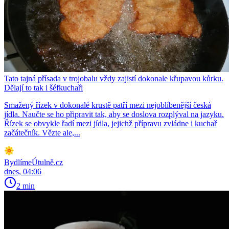
Tato tajná přísada v trojobalu vždy zajistí dokonale křupavou kůrku.
Dělají to tak i šéfkuchaři
Smažený řízek v dokonalé krustě patří mezi nejoblíbenější česká
jídla. Naučte se ho připravit tak, aby se doslova rozplýval na jazyku.
Řízek se obvykle řadí mezi jídla, jejichž přípravu zvládne i kuchař
začátečník. Vězte ale,...
BydlímeÚtulně.cz
dnes, 04:06
2 min