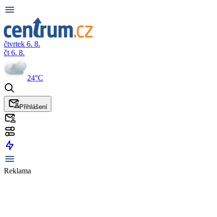
čtvrtek 6. 8.
čt 6. 8.
24°C
Přihlášení
Reklama