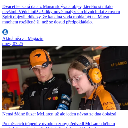
Dvacet let stará data z Marsu skrývala objev, kterého si nikdo
nevšiml. Vědci totiž až díky nové analýze archivních dat z roveru
Spirit objevili důkazy, že kapalná voda mohla být na Marsu
mnohem rozšířenější, než se dosud předpokládalo.
Aktuálně.cz - Magazín
dnes, 03:25
Nemá žádné iluze: McLaren už ale jeden návrat ze dna dokázal
Po měsících trápení v úvodu sezony předvedl McLaren během