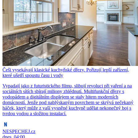
Češi vysekávají klasické kuchyňské dřezy. Pořizují lepší zařízení,
které ušetří spoustu času i vody
Vypadají jako z futuristického filmu, slibují revoluci při vaření a na
sociálních sítích sbírají miliony zhlédnutí. Multifunkční dřezy s
vodopádem a digitálním displejem se staly hitem moderních
domácností. Jenže pod nablýskaným povrchem se skrývá nečekaný
háček, který může z vaší vysněné kuchyně udělat nekonečný boj s
tvrdou vodou a složitou instalací.
NESPECHEJ.cz
dnes, 04:00