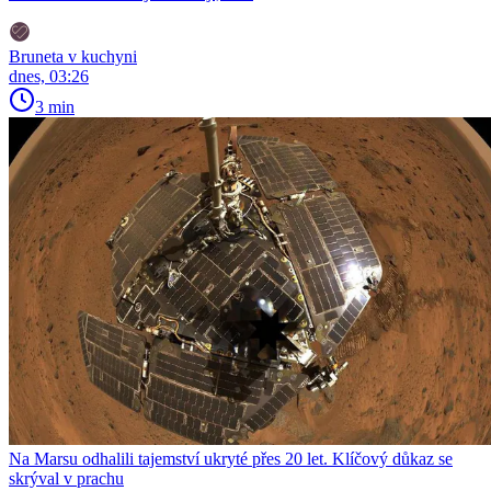
Bruneta v kuchyni
dnes, 03:26
3 min
Na Marsu odhalili tajemství ukryté přes 20 let. Klíčový důkaz se
skrýval v prachu