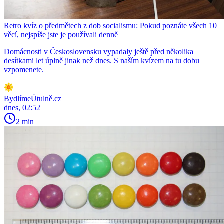
Retro kvíz o předmětech z dob socialismu: Pokud poznáte všech 10
věcí, nejspíše jste je používali denně
Domácnosti v Československu vypadaly ještě před několika
desítkami let úplně jinak než dnes. S naším kvízem na tu dobu
vzpomenete.
BydlímeÚtulně.cz
dnes, 02:52
2 min