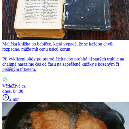
Maličká knížka po babičce, která vypadá, že se každou chvíli
rozpadne, může mít cenu tisíců korun
Při vyklízení půdy po prarodičích nebo probírá ní starých truhlic na
chalupě narazíme čas od času na zaprášené knížky s koženým či
plátěným hřbetem.
VědaŽivě.cz
dnes, 04:08
2 min