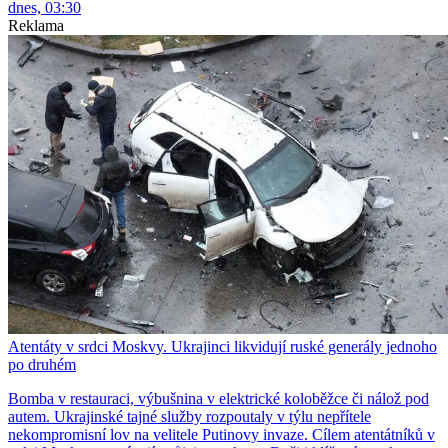
dnes, 03:30
Reklama
Atentáty v srdci Moskvy. Ukrajinci likvidují ruské generály jednoho
po druhém
Bomba v restauraci, výbušnina v elektrické koloběžce či nálož pod
autem. Ukrajinské tajné služby rozpoutaly v týlu nepřítele
nekompromisní lov na velitele Putinovy invaze. Cílem atentátníků v