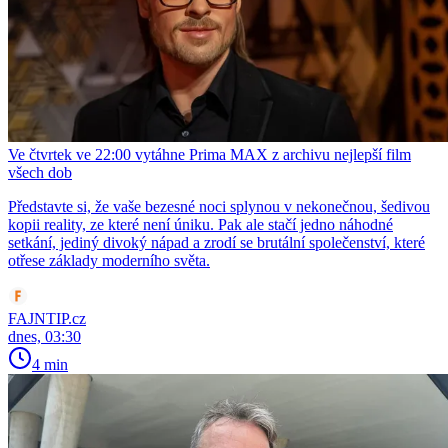
Ve čtvrtek ve 22:00 vytáhne Prima MAX z archivu nejlepší film
všech dob
Představte si, že vaše bezesné noci splynou v nekonečnou, šedivou
kopii reality, ze které není úniku. Pak ale stačí jedno náhodné
setkání, jediný divoký nápad a zrodí se brutální společenství, které
otřese základy moderního světa.
FAJNTIP.cz
dnes, 03:30
4 min