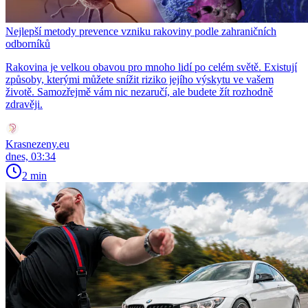
Nejlepší metody prevence vzniku rakoviny podle zahraničních
odborníků
Rakovina je velkou obavou pro mnoho lidí po celém světě. Existují
způsoby, kterými můžete snížit riziko jejího výskytu ve vašem
životě. Samozřejmě vám nic nezaručí, ale budete žít rozhodně
zdravěji.
Krasnezeny.eu
dnes, 03:34
2 min