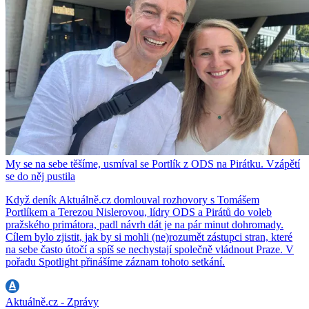
My se na sebe těšíme, usmíval se Portlík z ODS na Pirátku. Vzápětí
se do něj pustila
Když deník Aktuálně.cz domlouval rozhovory s Tomášem
Portlíkem a Terezou Nislerovou, lídry ODS a Pirátů do voleb
pražského primátora, padl návrh dát je na pár minut dohromady.
Cílem bylo zjistit, jak by si mohli (ne)rozumět zástupci stran, které
na sebe často útočí a spíš se nechystají společně vládnout Praze. V
pořadu Spotlight přinášíme záznam tohoto setkání.
Aktuálně.cz - Zprávy