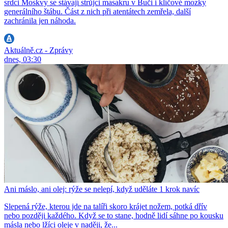
srdci Moskvy se stávají strůjci masakru v Buči i klíčové mozky
generálního štábu. Část z nich při atentátech zemřela, další
zachránila jen náhoda.
Aktuálně.cz - Zprávy
dnes, 03:30
Ani máslo, ani olej: rýže se nelepí, když uděláte 1 krok navíc
Slepená rýže, kterou jde na talíři skoro krájet nožem, potká dřív
nebo později každého. Když se to stane, hodně lidí sáhne po kousku
másla nebo lžíci oleje v naději, že...