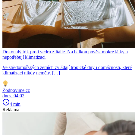
Dokonalý trik proti vedru z Itálie. Na balkon pověsí mokré látky a
nepotřebují klimatizaci
Ve středomořských zemích zvládají tropické dny i domácnosti, které
klimatizaci nikdy neměly. […]
Zodpovime.cz
dnes, 04:02
4 min
Reklama