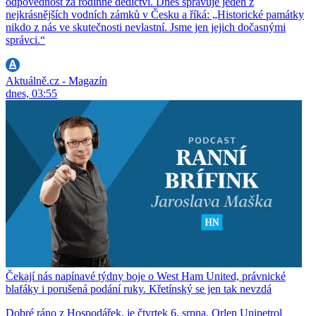
odpovědnost za rodinné dědictví. Dnes spravuje jeden z
nejkrásnějších vodních zámků v Česku a říká: „Historické památky
nikdo z nás ve skutečnosti nevlastní. Jsme jen jejich dočasnými
správci.“
Aktuálně.cz - Magazín
dnes, 03:55
Čekají nás napínavé týdny boje o West Ham United, právnické
blafáky i porušená podání ruky. Křetínský se jen tak nevzdá
Dobré ráno z Hospodářek, je čtvrtek 6. srpna, Orlen Unipetrol