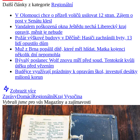
Další články z kategorie
Regionální
V Olomouci chce o přízeň voličů usilovat 12 stran. Zájem o
post v Senátu klesl
Vandalem poškozená okna Ještědu nechá Liberecký kraj
opravit, měnit je nebude
Požár výškové budovy v Děčíně: Hasiči zachránili byty, 13
lidí opustilo dům
Muž z Brna popálil dítě, které měl hlídat. Matka kojenci
několik dní nepomohla
Bývalý poslanec Wolf znovu míří před soud. Tentokrát kvůli
útěku před vězením
Budějce využívají prázdniny k opravám škol, investují desítky
milionů korun
Zobrazit více
Zprávy
Domácí
Regionální
Kraj Vysočina
Vybrali jsme pro vás
Magazíny a zajímavosti