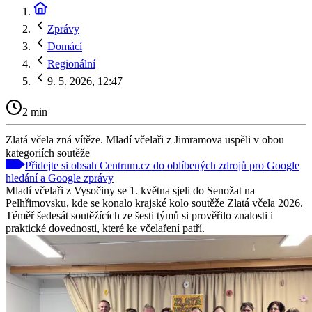
Zprávy
Domácí
Regionální
9. 5. 2026, 12:47
2 min
Zlatá včela zná vítěze. Mladí včelaři z Jimramova uspěli v obou
kategoriích soutěže
Přidejte si obsah Centrum.cz do oblíbených zdrojů pro Google
hledání a Google zprávy
Mladí včelaři z Vysočiny se 1. května sjeli do Senožat na
Pelhřimovsku, kde se konalo krajské kolo soutěže Zlatá včela 2026.
Téměř šedesát soutěžících ze šesti týmů si prověřilo znalosti i
praktické dovednosti, které ke včelaření patří.