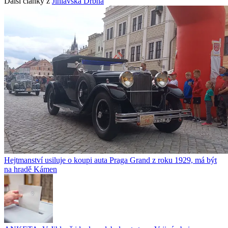
Další články z
Jihlavská Drbna
Hejtmanství usiluje o koupi auta Praga Grand z roku 1929, má být
na hradě Kámen