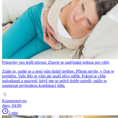
Potraviny pro lepší trávení. Zbavte se nadýmání jednou pro vždy
Znáte to, najíte se a není vám úplně nejlépe. Přitom nevíte, v čem je
problém. Vaše tělo se vám ale snaží něco sdělit. Pokud se cítíte
nafouknutí a unavení, když jste se právě dobře najedli, může to
znamenat nevhodnou kombinaci jídla.
Krasnezeny.eu
dnes, 04:00
2 min