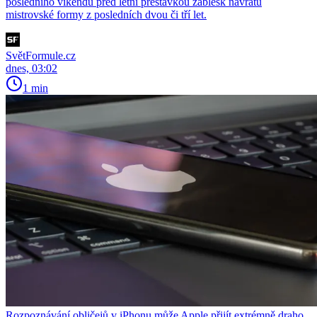
posledního víkendu před letní přestávkou záblesk návratu
mistrovské formy z posledních dvou či tří let.
SvětFormule.cz
dnes, 03:02
1 min
Rozpoznávání obličejů v iPhonu může Apple přijít extrémně draho