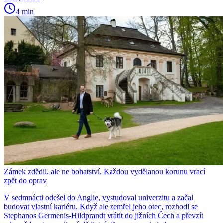
4 min
Zámek zdědil, ale ne bohatství. Každou vydělanou korunu vrací
zpět do oprav
V sedmnácti odešel do Anglie, vystudoval univerzitu a začal
budovat vlastní kariéru. Když ale zemřel jeho otec, rozhodl se
Stephanos Germenis-Hildprandt vrátit do jižních Čech a převzít