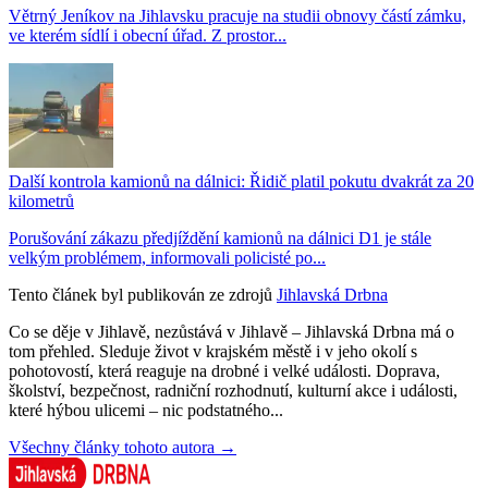
Větrný Jeníkov na Jihlavsku pracuje na studii obnovy částí zámku,
ve kterém sídlí i obecní úřad. Z prostor...
Další kontrola kamionů na dálnici: Řidič platil pokutu dvakrát za 20
kilometrů
Porušování zákazu předjíždění kamionů na dálnici D1 je stále
velkým problémem, informovali policisté po...
Tento článek byl publikován ze zdrojů
Jihlavská Drbna
Co se děje v Jihlavě, nezůstává v Jihlavě – Jihlavská Drbna má o
tom přehled. Sleduje život v krajském městě i v jeho okolí s
pohotovostí, která reaguje na drobné i velké události. Doprava,
školství, bezpečnost, radniční rozhodnutí, kulturní akce i události,
které hýbou ulicemi – nic podstatného...
Všechny články tohoto autora →