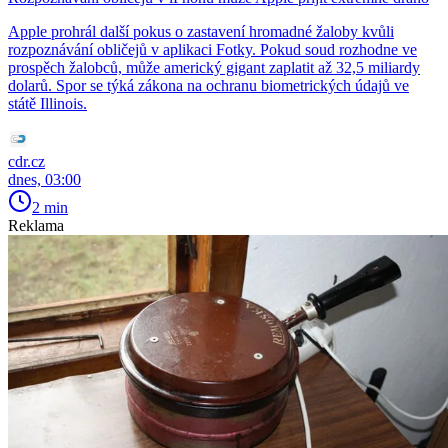
Apple prohrál další pokus o zastavení hromadné žaloby kvůli
rozpoznávání obličejů v aplikaci Fotky. Pokud soud rozhodne ve
prospěch žalobců, může americký gigant zaplatit až 32,5 miliardy
dolarů. Spor se týká zákona na ochranu biometrických údajů ve
státě Illinois.
cdr.cz
dnes, 03:00
2 min
Reklama