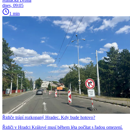
Hanácká Drbna
dnes, 09:05
1 min
Řidiče trápí rozkopaný Hradec. Kdy bude hotovo?
Řidiči v Hradci Králové musí během léta počítat s řadou omezení.