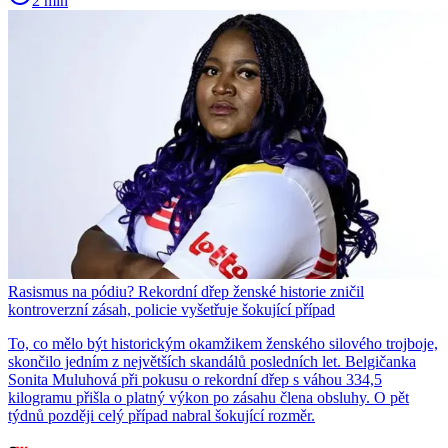
2 min
Rasismus na pódiu? Rekordní dřep ženské historie zničil
kontroverzní zásah, policie vyšetřuje šokující případ
To, co mělo být historickým okamžikem ženského silového trojboje,
skončilo jedním z největších skandálů posledních let. Belgičanka
Sonita Muluhová při pokusu o rekordní dřep s váhou 334,5
kilogramu přišla o platný výkon po zásahu člena obsluhy. O pět
týdnů později celý případ nabral šokující rozměr.