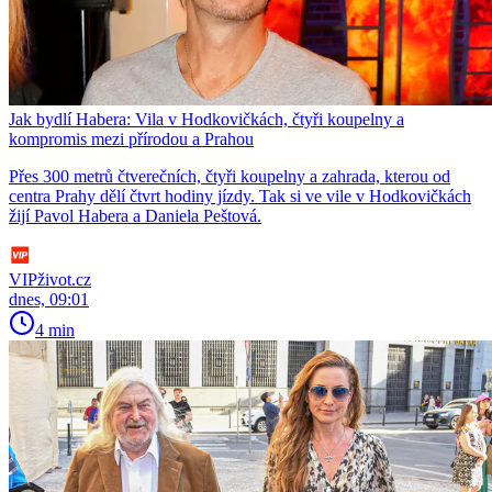
Jak bydlí Habera: Vila v Hodkovičkách, čtyři koupelny a
kompromis mezi přírodou a Prahou
Přes 300 metrů čtverečních, čtyři koupelny a zahrada, kterou od
centra Prahy dělí čtvrt hodiny jízdy. Tak si ve vile v Hodkovičkách
žijí Pavol Habera a Daniela Peštová.
VIPživot.cz
dnes, 09:01
4 min