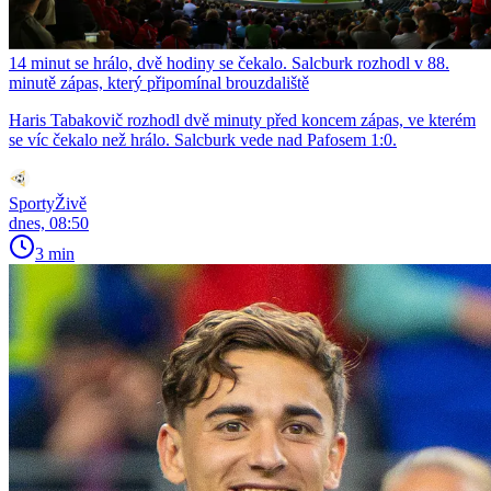
14 minut se hrálo, dvě hodiny se čekalo. Salcburk rozhodl v 88.
minutě zápas, který připomínal brouzdaliště
Haris Tabakovič rozhodl dvě minuty před koncem zápas, ve kterém
se víc čekalo než hrálo. Salcburk vede nad Pafosem 1:0.
SportyŽivě
dnes, 08:50
3 min