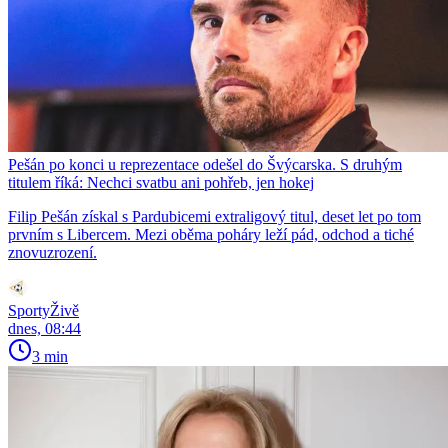
Pešán po konci u reprezentace odešel do Švýcarska. S druhým
titulem říká: Nechci svatbu ani pohřeb, jen hokej
Filip Pešán získal s Pardubicemi extraligový titul, deset let po tom
prvním s Libercem. Mezi oběma poháry leží pád, odchod a tiché
znovuzrození.
SportyŽivě
dnes, 08:44
3 min