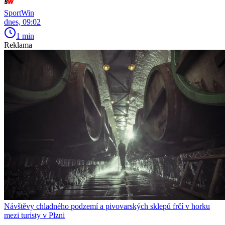
SportWin
dnes, 09:02
1 min
Reklama
Návštěvy chladného podzemí a pivovarských sklepů frčí v horku
mezi turisty v Plzni