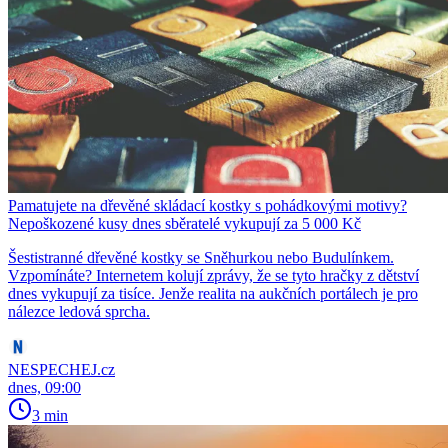
Pamatujete na dřevěné skládací kostky s pohádkovými motivy?
Nepoškozené kusy dnes sběratelé vykupují za 5 000 Kč
Šestistranné dřevěné kostky se Sněhurkou nebo Budulínkem.
Vzpomínáte? Internetem kolují zprávy, že se tyto hračky z dětství
dnes vykupují za tisíce. Jenže realita na aukčních portálech je pro
nálezce ledová sprcha.
NESPECHEJ.cz
dnes, 09:00
3 min