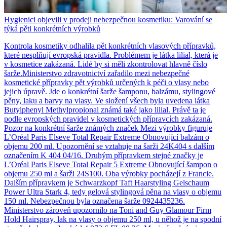
Hygienici objevili v prodeji nebezpečnou kosmetiku: Varování se
týká pěti konkrétních výrobků
Kontrola kosmetiky odhalila pět konkrétních vlasových přípravků,
které nesplňují evropská pravidla. Problémem je látka lilial, která je
v kosmetice zakázaná. Lidé by si měli zkontrolovat hlavně číslo
šarže.Ministerstvo zdravotnictví zařadilo mezi nebezpečné
kosmetické přípravky pět výrobků určených k péči o vlasy nebo
jejich úpravě. Jde o konkrétní šarže šamponu, balzámu, stylingové
pěny, laku a barvy na vlasy. Ve složení všech byla uvedena látka
Butylphenyl Methylpropional známá také jako lilial. Právě ta je
podle evropských pravidel v kosmetických přípravcích zakázaná.
Pozor na konkrétní šarže známých značek Mezi výrobky figuruje
L’Oréal Paris Elseve Total Repair Extreme Obnovující balzám o
objemu 200 ml. Upozornění se vztahuje na šarži 24K404 s dalším
označením K 404 04/16. Druhým přípravkem stejné značky je
L’Oréal Paris Elseve Total Repair 5 Extreme Obnovující šampon o
objemu 250 ml a šarži 24S100. Oba výrobky pocházejí z Francie.
Dalším přípravkem je Schwarzkopf Taft Haarstyling Gelschaum
Power Ultra Stark 4, tedy gelová stylingová pěna na vlasy o objemu
150 ml. Nebezpečnou byla označena šarže 0924435236.
Ministerstvo zároveň upozornilo na Toni and Guy Glamour Firm
Hold Hairspray, lak na vlasy o objemu 250 ml, u něhož je na spodní