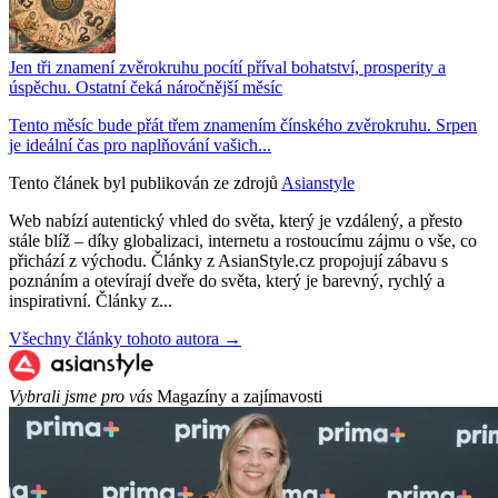
Jen tři znamení zvěrokruhu pocítí příval bohatství, prosperity a
úspěchu. Ostatní čeká náročnější měsíc
Tento měsíc bude přát třem znamením čínského zvěrokruhu. Srpen
je ideální čas pro naplňování vašich...
Tento článek byl publikován ze zdrojů
Asianstyle
Web nabízí autentický vhled do světa, který je vzdálený, a přesto
stále blíž – díky globalizaci, internetu a rostoucímu zájmu o vše, co
přichází z východu. Články z AsianStyle.cz propojují zábavu s
poznáním a otevírají dveře do světa, který je barevný, rychlý a
inspirativní. Články z...
Všechny články tohoto autora →
Vybrali jsme pro vás
Magazíny a zajímavosti