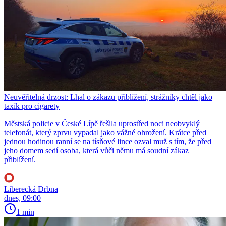
Neuvěřitelná drzost: Lhal o zákazu přiblížení, strážníky chtěl jako
taxík pro cigarety
Městská policie v České Lípě řešila uprostřed noci neobvyklý
telefonát, který zprvu vypadal jako vážné ohrožení. Krátce před
jednou hodinou ranní se na tísňové lince ozval muž s tím, že před
jeho domem sedí osoba, která vůči němu má soudní zákaz
přiblížení.
Liberecká Drbna
dnes, 09:00
1 min