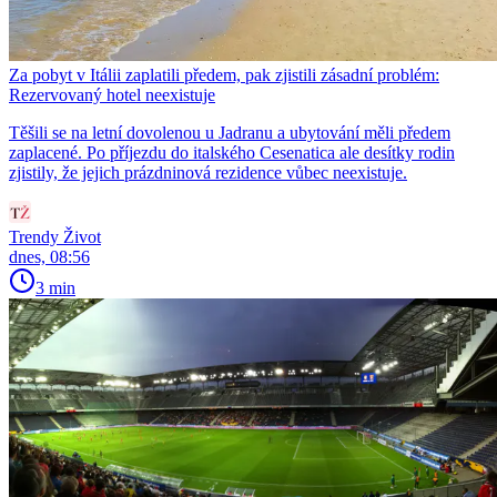
Za pobyt v Itálii zaplatili předem, pak zjistili zásadní problém:
Rezervovaný hotel neexistuje
Těšili se na letní dovolenou u Jadranu a ubytování měli předem
zaplacené. Po příjezdu do italského Cesenatica ale desítky rodin
zjistily, že jejich prázdninová rezidence vůbec neexistuje.
Trendy Život
dnes, 08:56
3 min