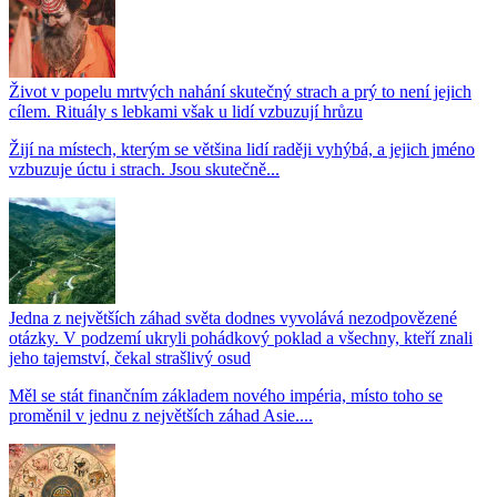
Život v popelu mrtvých nahání skutečný strach a prý to není jejich
cílem. Rituály s lebkami však u lidí vzbuzují hrůzu
Žijí na místech, kterým se většina lidí raději vyhýbá, a jejich jméno
vzbuzuje úctu i strach. Jsou skutečně...
Jedna z největších záhad světa dodnes vyvolává nezodpovězené
otázky. V podzemí ukryli pohádkový poklad a všechny, kteří znali
jeho tajemství, čekal strašlivý osud
Měl se stát finančním základem nového impéria, místo toho se
proměnil v jednu z největších záhad Asie....