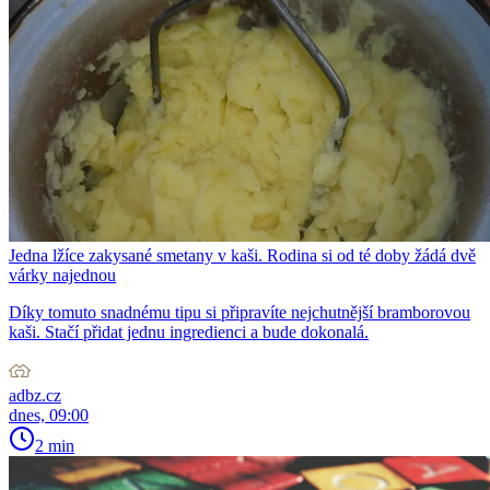
Jedna lžíce zakysané smetany v kaši. Rodina si od té doby žádá dvě
várky najednou
Díky tomuto snadnému tipu si připravíte nejchutnější bramborovou
kaši. Stačí přidat jednu ingredienci a bude dokonalá.
adbz.cz
dnes, 09:00
2 min