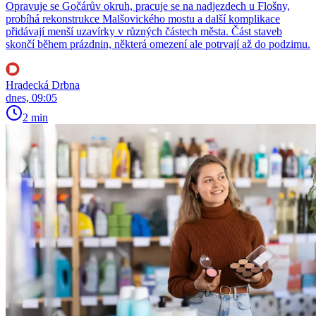
Opravuje se Gočárův okruh, pracuje se na nadjezdech u Flošny,
probíhá rekonstrukce Malšovického mostu a další komplikace
přidávají menší uzavírky v různých částech města. Část staveb
skončí během prázdnin, některá omezení ale potrvají až do podzimu.
Hradecká Drbna
dnes, 09:05
2 min