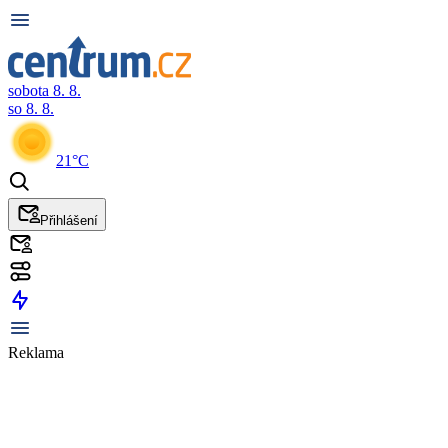
sobota 8. 8.
so 8. 8.
21°C
Přihlášení
Reklama