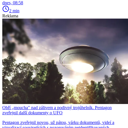
dnes, 08:58
2 min
Reklama
Obří „moucha" nad zálivem a podivný trojúhelník. Pentagon
zveřejnil další dokumenty o UFO
Pentagon zveřejnil novou, už pátou, várku dokumentů, videí a
vizualizací souvisejících s pozorováním neidentifikovaných