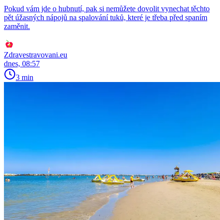
Pokud vám jde o hubnutí, pak si nemůžete dovolit vynechat těchto
pět úžasných nápojů na spalování tuků, které je třeba před spaním
zaměnit.
Zdravestravovani.eu
dnes, 08:57
3 min