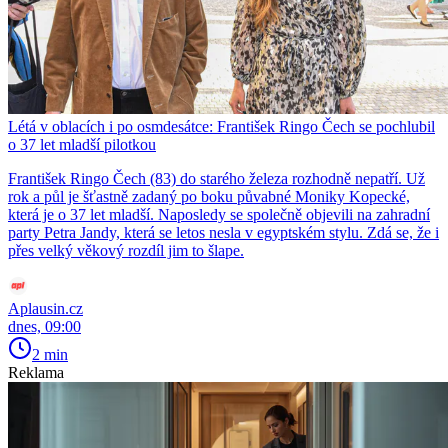
Létá v oblacích i po osmdesátce: František Ringo Čech se pochlubil
o 37 let mladší pilotkou
František Ringo Čech (83) do starého železa rozhodně nepatří. Už
rok a půl je šťastně zadaný po boku půvabné Moniky Kopecké,
která je o 37 let mladší. Naposledy se společně objevili na zahradní
party Petra Jandy, která se letos nesla v egyptském stylu. Zdá se, že i
přes velký věkový rozdíl jim to šlape.
Aplausin.cz
dnes, 09:00
2 min
Reklama