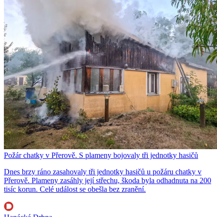
Požár chatky v Přerově. S plameny bojovaly tři jednotky hasičů
Dnes brzy ráno zasahovaly tři jednotky hasičů u požáru chatky v
Přerově. Plameny zasáhly její střechu, škoda byla odhadnuta na 200
tisíc korun. Celé událost se obešla bez zranění.