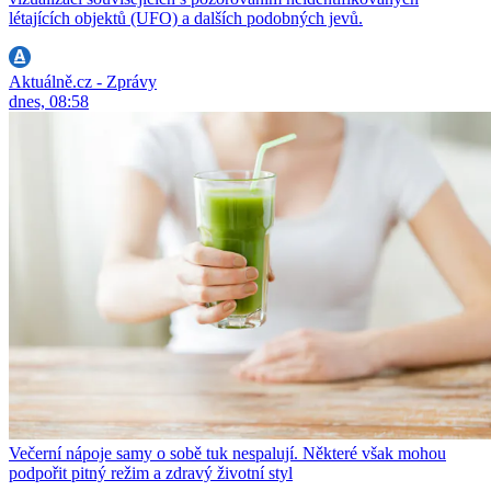
létajících objektů (UFO) a dalších podobných jevů.
Aktuálně.cz - Zprávy
dnes, 08:58
Večerní nápoje samy o sobě tuk nespalují. Některé však mohou
podpořit pitný režim a zdravý životní styl