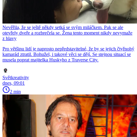
Nevěřila, že se ještě někdy setká se svým miláčkem. Pak se ale
otevřely dveře a rozbrečela se. Žena tento moment nikdy nevymaže
z hlavy
Pro většinu lidí je naprosto nepředstavitelné, že by se jejich čtyřnohý
kamarád ztratil. Bohužel, i takové věci se dějí. Se stejnou situací se
musela poprat majitelka Huskyho z Traverse City.
Světkreativity
dnes, 09:01
2 min