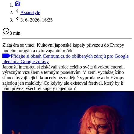
Asianstyle
3. 6. 2026, 16:25
3 min
Zlatá éra se vrací: Kultovní japonské kapely přivezou do Evropy
hudební uragán a extravagantní módu
Přidejte si obsah Centrum.cz do oblíbených zdrojů pro Google
hledání a Google zprávy
Japonští interpreti si získávají srdce celého světa divokou energii,
výrazným vizuálem a temným poselstvím. V zemi vycházejícího
slunce bývají jejich koncerty beznadějně vyprodané a do Evropy
zajedou jen málokdy. Co kdyby ale existoval festival, který by k
nám přivezl všechny kapely najednou?