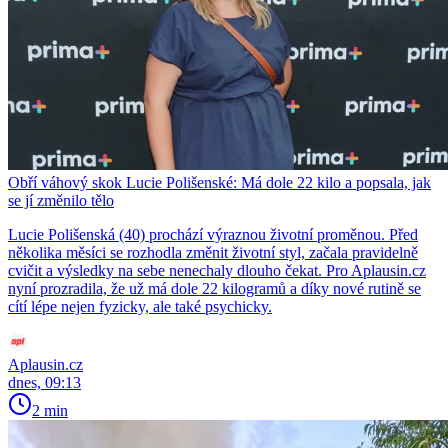
Obří váhový skok Lucie Polišenské: Má dole 22 kilo a popsala, jak
se jí změnilo tělo
Lucie Polišenská (40) prochází výraznou životní proměnou. Před
několika měsíci se rozhodla změnit životní styl, začala pravidelně
cvičit a výsledky na sebe nenechaly dlouho čekat. Pro Aplausin.cz
nyní prozradila, že už má dole 22 kilogramů a díky nové rutině se
cítí lépe nejen fyzicky, ale také psychicky.
Aplausin.cz
dnes, 09:13
2 min