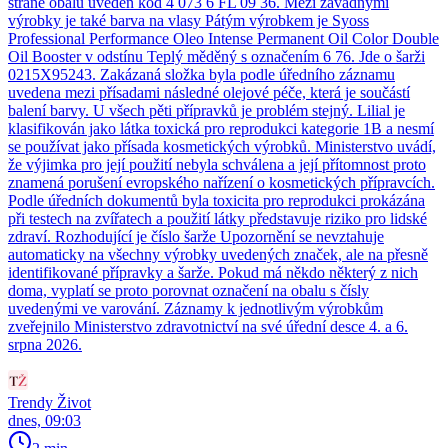
straně obalu uveden kód 4 073 6 FL 09 36. Mezi závadnými
výrobky je také barva na vlasy Pátým výrobkem je Syoss
Professional Performance Oleo Intense Permanent Oil Color Double
Oil Booster v odstínu Teplý měděný s označením 6 76. Jde o šarži
0215X95243. Zakázaná složka byla podle úředního záznamu
uvedena mezi přísadami následné olejové péče, která je součástí
balení barvy. U všech pěti přípravků je problém stejný. Lilial je
klasifikován jako látka toxická pro reprodukci kategorie 1B a nesmí
se používat jako přísada kosmetických výrobků. Ministerstvo uvádí,
že výjimka pro její použití nebyla schválena a její přítomnost proto
znamená porušení evropského nařízení o kosmetických přípravcích.
Podle úředních dokumentů byla toxicita pro reprodukci prokázána
při testech na zvířatech a použití látky představuje riziko pro lidské
zdraví. Rozhodující je číslo šarže Upozornění se nevztahuje
automaticky na všechny výrobky uvedených značek, ale na přesně
identifikované přípravky a šarže. Pokud má někdo některý z nich
doma, vyplatí se proto porovnat označení na obalu s čísly
uvedenými ve varování. Záznamy k jednotlivým výrobkům
zveřejnilo Ministerstvo zdravotnictví na své úřední desce 4. a 6.
srpna 2026.
Trendy Život
dnes, 09:03