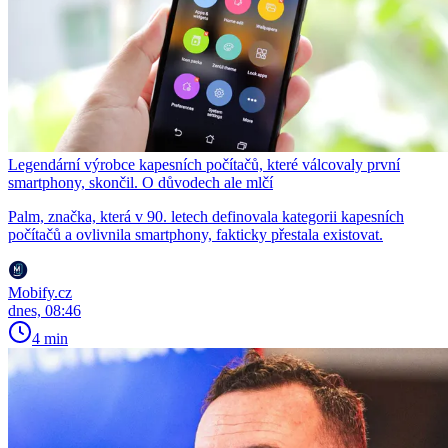
Legendární výrobce kapesních počítačů, které válcovaly první
smartphony, skončil. O důvodech ale mlčí
Palm, značka, která v 90. letech definovala kategorii kapesních
počítačů a ovlivnila smartphony, fakticky přestala existovat.
Mobify.cz
dnes, 08:46
4 min