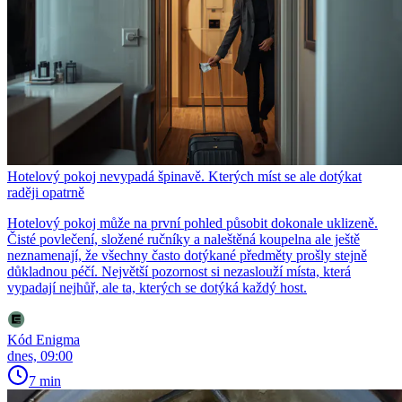
Hotelový pokoj nevypadá špinavě. Kterých míst se ale dotýkat
raději opatrně
Hotelový pokoj může na první pohled působit dokonale uklizeně.
Čisté povlečení, složené ručníky a naleštěná koupelna ale ještě
neznamenají, že všechny často dotýkané předměty prošly stejně
důkladnou péčí. Největší pozornost si nezaslouží místa, která
vypadají nejhůř, ale ta, kterých se dotýká každý host.
Kód Enigma
dnes, 09:00
7 min