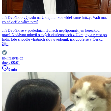
Jiří Dvořák o výjezdu na Ukrajinu, kde viděl samé hrůzy: Vadí mu,
co někteří o válce tvrdí
Jiří Dvořák se v posledních týdnech nepřipomněl jen hereckou
prací. Nedávno mluvil o svých zkušenostech z Ukrajiny a z cest po
Indii, kde si podle vlastních slov uvědomil, jak dobře se v Česku
žije.
In-lifestyle.cz
dnes, 09:01
3 min