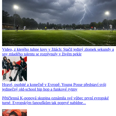
Video, z kterého tuhne krev v žilách: Stačil jediný zlomek sekundy a
sny mladého talentu se rozplynuly v živém pekle
Hravé, osobité a konečně v Evropě. Young Posse představí svůj
jedinečný old-school hip hop a funkové rytmy
Pětičlenná K-popová skupina oznámila své vůbec první evropské
turné. Evropským fanouškům tak poprvé nabídne...