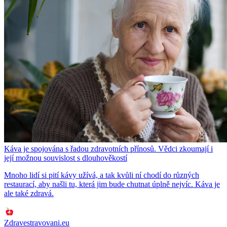
Káva je spojována s řadou zdravotních přínosů. Vědci zkoumají i
její možnou souvislost s dlouhověkostí
Mnoho lidí si pití kávy užívá, a tak kvůli ní chodí do různých
restaurací, aby našli tu, která jim bude chutnat úplně nejvíc. Káva je
ale také zdravá.
Zdravestravovani.eu