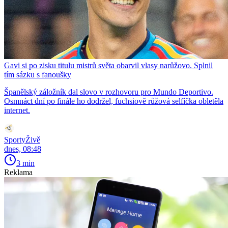
Gavi si po zisku titulu mistrů světa obarvil vlasy narůžovo. Splnil
tím sázku s fanoušky
Španělský záložník dal slovo v rozhovoru pro Mundo Deportivo.
Osmnáct dní po finále ho dodržel, fuchsiově růžová selfíčka obletěla
internet.
SportyŽivě
dnes, 08:48
3 min
Reklama