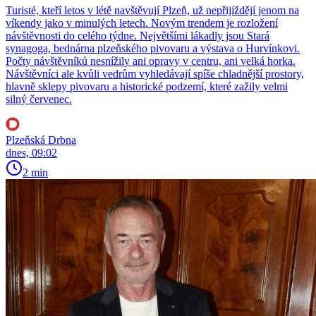
Turisté, kteří letos v létě navštěvují Plzeň, už nepřijíždějí jenom na
víkendy jako v minulých letech. Novým trendem je rozložení
návštěvnosti do celého týdne. Největšími lákadly jsou Stará
synagoga, bednárna plzeňského pivovaru a výstava o Hurvínkovi.
Počty návštěvníků nesnížily ani opravy v centru, ani velká horka.
Návštěvníci ale kvůli vedrům vyhledávají spíše chladnější prostory,
hlavně sklepy pivovaru a historické podzemí, které zažily velmi
silný červenec.
Plzeňská Drbna
dnes, 09:02
2 min