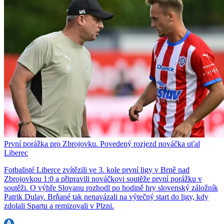
První porážka pro Zbrojovku. Povedený rozjezd nováčka uťal
Liberec
Fotbalisté Liberce zvítězili ve 3. kole první ligy v Brně nad
Zbrojovkou 1:0 a připravili nováčkovi soutěže první porážku v
soutěži. O výhře Slovanu rozhodl po hodině hry slovenský záložník
Patrik Dulay. Brňané tak nenavázali na výtečný start do ligy, kdy
zdolali Spartu a remizovali v Plzni.