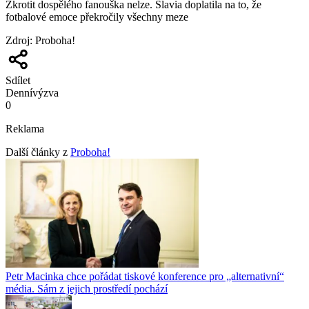
Zkrotit dospělého fanouška nelze. Slavia doplatila na to, že
fotbalové emoce překročily všechny meze
Zdroj
:
Proboha!
Sdílet
Denní
výzva
0
Reklama
Další články z
Proboha!
Petr Macinka chce pořádat tiskové konference pro „alternativní“
média. Sám z jejich prostředí pochází