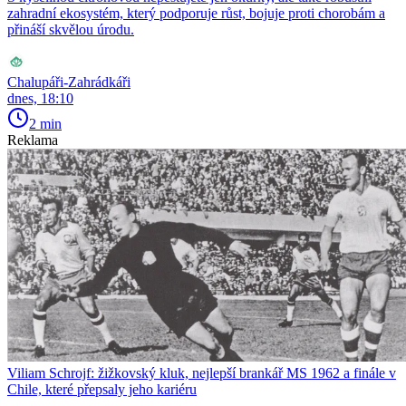
zahradní ekosystém, který podporuje růst, bojuje proti chorobám a
přináší skvělou úrodu.
Chalupáři-Zahrádkáři
dnes, 18:10
2 min
Reklama
Viliam Schrojf: žižkovský kluk, nejlepší brankář MS 1962 a finále v
Chile, které přepsaly jeho kariéru