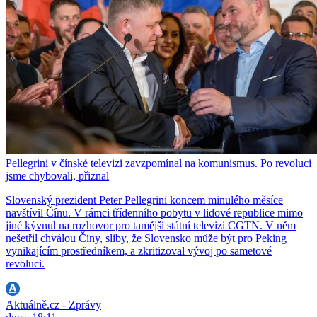
Pellegrini v čínské televizi zavzpomínal na komunismus. Po revoluci
jsme chybovali, přiznal
Slovenský prezident Peter Pellegrini koncem minulého měsíce
navštívil Čínu. V rámci třídenního pobytu v lidové republice mimo
jiné kývnul na rozhovor pro tamější státní televizi CGTN. V něm
nešetřil chválou Číny, sliby, že Slovensko může být pro Peking
vynikajícím prostředníkem, a zkritizoval vývoj po sametové
revoluci.
Aktuálně.cz - Zprávy