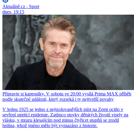
Aktuálně.cz - Sport
dnes, 19:15
Připravte si kapesníky. V sobotu ve 20:00 vysílá Prima MAX příběh
podle skutečné události, který rozseká i ty nejtvrdší povahy
V lednu 1925 se jedno z nejizolovanějších míst na Zemi ocitlo v
sevření smrtící epidemie. Zatímco stovky dětských životů visely na
vlásku, v mrazu klesajícím pod minus čtyřicet stupňů se zrodil
hrdina, jehož jméno mělo být vymazáno z historie.