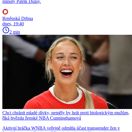
minuty Patrik Dulay.
Brněnská Drbna
dnes, 19:40
2 min
Chci chránit mladé dívky, neměly by hrát proti biologickým mužům,
říká hvězda ženské NBA Cunninghamová
Aktivní hráčka WNBA veřejně odmítla účast transgender žen v