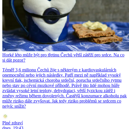
Horké léto může být pro třetinu Čechů větší zátěží pro srdce. Na co
si dát pozor?
Téměř 3,6 milionu Čechů žije s některým z kardiovaskulárních
onemocnění nebo jejich následky. Patří mezi ně například vysoký
krevní tlak, ischemická choroba srdeční, porucha srdečního rytmu
nebo stav po cévní mozkové příhodě. Právě tito lidé mohou hůře
zvládat vysoké letní teploty, dehydrataci, větší fyzickou zátěž i
změny režimu během dovolených. Častější konzumace alkoholu pak
může riziko dále zvyšovat. Jak tedy riziko problémů se srdcem co
nejvíc snížit?
Plné zdraví
dnes, 19:43