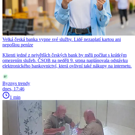
Velká česká banka vypne své služby. Lidé nezaplatí kartou ani
nepošlou peníze
Klienti jedné z největších českých bank by měli počítat s krátkým
omezením služeb. ČSOB na neděli 9. srpna naplánovala odstávku
elektronického bankovnictví, která ovlivní také nákupy na internetu.
Byznys trendy
dnes, 17:46
1 min