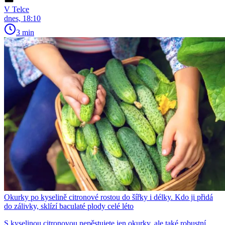
V Telce
dnes, 18:10
3 min
Okurky po kyselině citronové rostou do šířky i délky. Kdo ji přidá
do zálivky, sklízí baculaté plody celé léto
S kyselinou citronovou nepěstujete jen okurky, ale také robustní