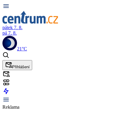
pátek 7. 8.
pá 7. 8.
21°C
Přihlášení
Reklama