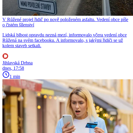
V Růžené projel řidič po nově položeném asfaltu. Vedení obce píše
o čistém šílenství
Lidská blbost opravdu nezná mezí, informovalo včera vedení obce
Růžená na svém facebooku. A informovalo, s jakými řidiči se už
kolem staveb setkali.
Jihlavská Drbna
dnes, 17:58
1 min