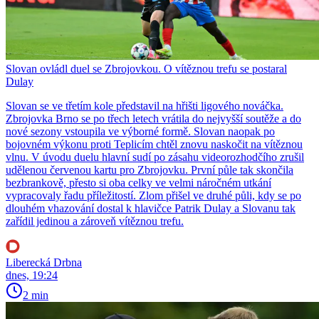
Slovan ovládl duel se Zbrojovkou. O vítěznou trefu se postaral
Dulay
Slovan se ve třetím kole představil na hřišti ligového nováčka.
Zbrojovka Brno se po třech letech vrátila do nejvyšší soutěže a do
nové sezony vstoupila ve výborné formě. Slovan naopak po
bojovném výkonu proti Teplicím chtěl znovu naskočit na vítěznou
vlnu. V úvodu duelu hlavní sudí po zásahu videorozhodčího zrušil
udělenou červenou kartu pro Zbrojovku. První půle tak skončila
bezbrankově, přesto si oba celky ve velmi náročném utkání
vypracovaly řadu příležitostí. Zlom přišel ve druhé půli, kdy se po
dlouhém vhazování dostal k hlavičce Patrik Dulay a Slovanu tak
zařídil jedinou a zároveň vítěznou trefu.
Liberecká Drbna
dnes, 19:24
2 min