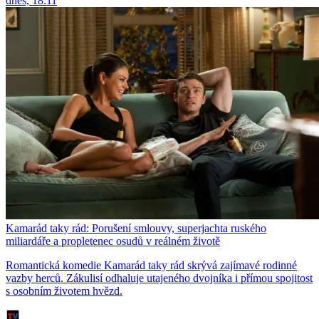
dnes, 18:11
Kamarád taky rád: Porušení smlouvy, superjachta ruského
miliardáře a propletenec osudů v reálném životě
Romantická komedie Kamarád taky rád skrývá zajímavé rodinné
vazby herců. Zákulisí odhaluje utajeného dvojníka i přímou spojitost
s osobním životem hvězd.