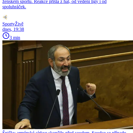
ženském sportu. Reakce přišla z hal, od vedení ligy i od
spoluhráček.
SportyŽivě
dnes, 19:38
3 min
Špičky arménské církve skončily před soudem. Soudce se případu