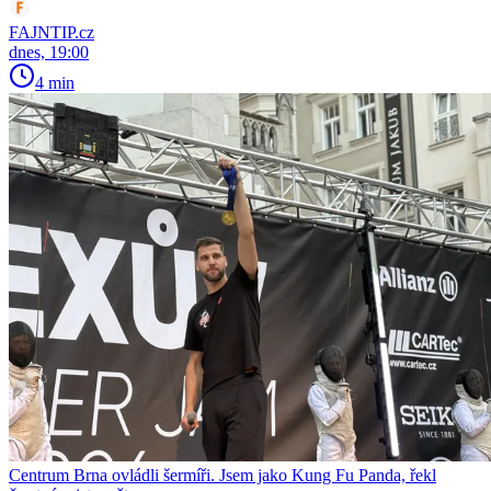
FAJNTIP.cz
dnes, 19:00
4 min
Centrum Brna ovládli šermíři. Jsem jako Kung Fu Panda, řekl