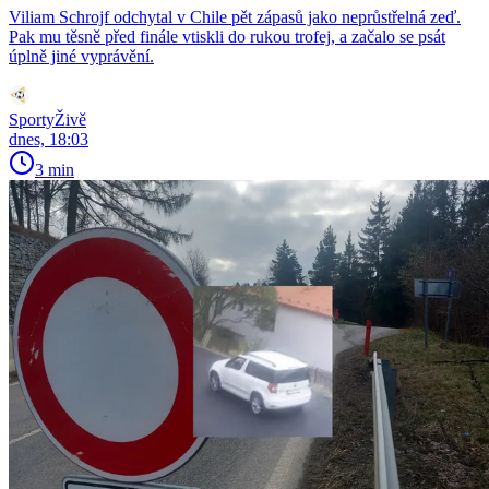
Viliam Schrojf odchytal v Chile pět zápasů jako neprůstřelná zeď.
Pak mu těsně před finále vtiskli do rukou trofej, a začalo se psát
úplně jiné vyprávění.
SportyŽivě
dnes, 18:03
3 min