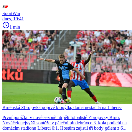
SportWin
dnes, 19:41
1 min
Brněnská Zbrojovka poprvé klopýtla, doma nestačila na Liberec
První porážku v nové sezoně utrpěli fotbalisté Zbrojovky Brno.
Nováček nejvyšší soutěže v páteční předehrávce 3. kola podlehl na
domácím stadionu Liberci 0:1. Hostům zajistil tři body gólem z 61.