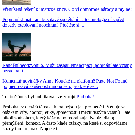
Přehlížená řešení klimatické krize. Co ví domorodé národy a my ne?
Popírání klimatu ani bezhlavé spoléhání na technologie nás před
dopady oteplování neochrání. Přečtěte si,...
Randění neodzvonilo. Muži zaspali emancipaci, pohrdání ale vztahy
nezachrání
Komentář novinářky Anny Koucké na platformě Page Not Found
pojmenovává zkušenost mnoha žen, pro které se...
Tento článek byl publikován ze zdrojů
Proboha!
Proboha.cz otevírá témata, která nejsou jen pro neděli. Věnuje se
otázkám víry, hodnot, etiky, společnosti i mezilidských vztahů – ale
nikoli způsobem, který káže nebo moralizuje. Nabízí dialog,
přemýšlení, kontext. A často klade otázky, na které si odpovídáme
každý trochu jinak. Najdete tu...