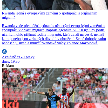
Rwanda jedná s evropskými zeměmi o spolupráci s přijímáním
migrantů
Rwanda vede předběžná jednání s některými evropskými zeměmi o
spolupráci v oblasti migrace, napsala agentura AFP. Kigali by podle
návrhu mohlo přijímat rodiny migrantů, kteří uvízli na cestě, nemají
kam jít nebo jsou z různých důvodů v ohrožení. Země dohody zatím
nedosáhly, uvedla mluvčí rwandské vlády Yolande Makoloová.
Aktuálně.cz - Zprávy
dnes, 19:30
Reklama