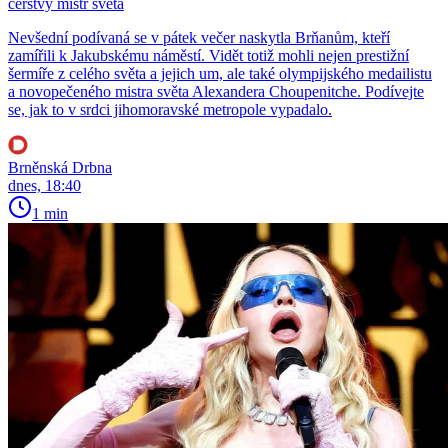
čerstvý mistr světa
Nevšední podívaná se v pátek večer naskytla Brňanům, kteří
zamířili k Jakubskému náměstí. Vidět totiž mohli nejen prestižní
šermíře z celého světa a jejich um, ale také olympijského medailistu
a novopečeného mistra světa Alexandera Choupenitche. Podívejte
se, jak to v srdci jihomoravské metropole vypadalo.
Brněnská Drbna
dnes, 18:40
1 min