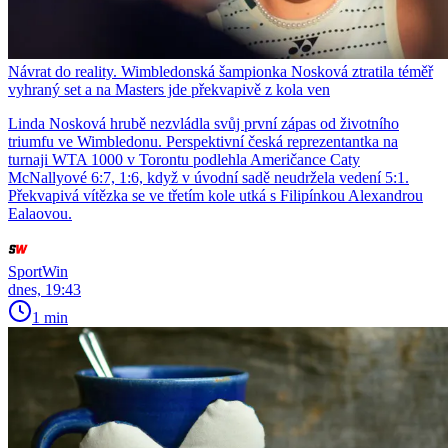
Návrat do reality. Wimbledonská šampionka Nosková ztratila téměř
vyhraný set a na Masters jde překvapivě z kola ven
Linda Nosková hrubě nezvládla svůj první zápas od životního
triumfu ve Wimbledonu. Perspektivní česká reprezentantka na
turnaji WTA 1000 v Torontu podlehla Američance Caty
McNallyové 6:7, 1:6, když v úvodní sadě neudržela vedení 5:1.
Překvapivá vítězka se ve třetím kole utká s Filipínkou Alexandrou
Ealaovou.
SportWin
dnes, 19:43
1 min