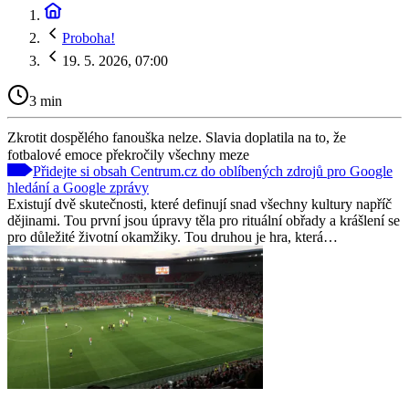
Proboha!
19. 5. 2026, 07:00
3 min
Zkrotit dospělého fanouška nelze. Slavia doplatila na to, že
fotbalové emoce překročily všechny meze
Přidejte si obsah Centrum.cz do oblíbených zdrojů pro Google
hledání a Google zprávy
Existují dvě skutečnosti, které definují snad všechny kultury napříč
dějinami. Tou první jsou úpravy těla pro rituální obřady a krášlení se
pro důležité životní okamžiky. Tou druhou je hra, která…