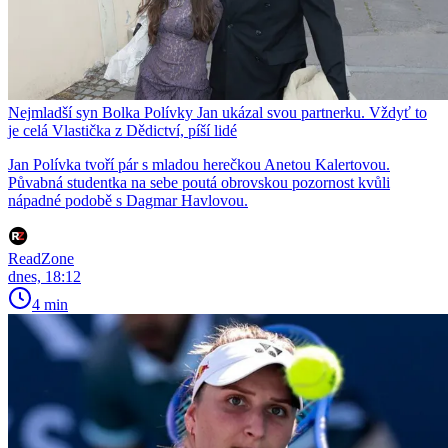
Nejmladší syn Bolka Polívky Jan ukázal svou partnerku. Vždyť to
je celá Vlastička z Dědictví, píší lidé
Jan Polívka tvoří pár s mladou herečkou Anetou Kalertovou.
Půvabná studentka na sebe poutá obrovskou pozornost kvůli
nápadné podobě s Dagmar Havlovou.
ReadZone
dnes, 18:12
4 min