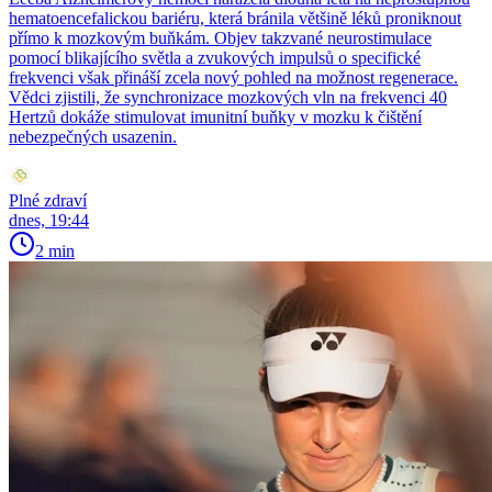
hematoencefalickou bariéru, která bránila většině léků proniknout
přímo k mozkovým buňkám. Objev takzvané neurostimulace
pomocí blikajícího světla a zvukových impulsů o specifické
frekvenci však přináší zcela nový pohled na možnost regenerace.
Vědci zjistili, že synchronizace mozkových vln na frekvenci 40
Hertzů dokáže stimulovat imunitní buňky v mozku k čištění
nebezpečných usazenin.
Plné zdraví
dnes, 19:44
2 min