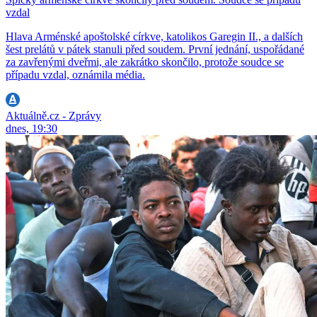
vzdal
Hlava Arménské apoštolské církve, katolikos Garegin II., a dalších
šest prelátů v pátek stanuli před soudem. První jednání, uspořádané
za zavřenými dveřmi, ale zakrátko skončilo, protože soudce se
případu vzdal, oznámila média.
Aktuálně.cz - Zprávy
dnes, 19:30