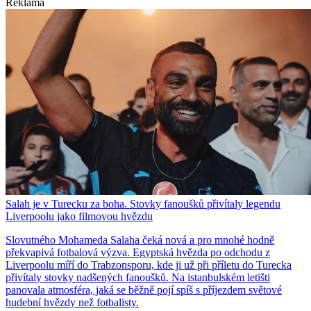
Reklama
Salah je v Turecku za boha. Stovky fanoušků přivítaly legendu
Liverpoolu jako filmovou hvězdu
Slovutného Mohameda Salaha čeká nová a pro mnohé hodně
překvapivá fotbalová výzva. Egyptská hvězda po odchodu z
Liverpoolu míří do Trabzonsporu, kde ji už při příletu do Turecka
přivítaly stovky nadšených fanoušků. Na istanbulském letišti
panovala atmosféra, jaká se běžně pojí spíš s příjezdem světové
hudební hvězdy než fotbalisty.