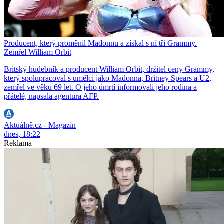
Producent, který proměnil Madonnu a získal s ní tři Grammy.
Zemřel William Orbit
Britský hudebník a producent William Orbit, držitel ceny Grammy,
který spolupracoval s umělci jako Madonna, Britney Spears a U2,
zemřel ve věku 69 let. O jeho úmrtí informovali jeho rodina a
přátelé, napsala agentura AFP.
Aktuálně.cz - Magazín
dnes, 18:22
Reklama