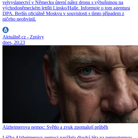
velvyslanectví v Německu úterní nález dronu s výbušninou na
východoněmeckém letišti Lipsko/Halle. Informuje o tom agentura
DPA. Berlín oficiálně Moskvu v souvislosti s tímto případem z
ničeho neobvinil.
Aktuálně.cz - Zprávy
dnes, 20:23
Alzheimerova nemoc: Světlo a zvuk zpomalují průběh
Léčba Alzheimerovy nemoci narážela dlouhá léta na neprostupnou