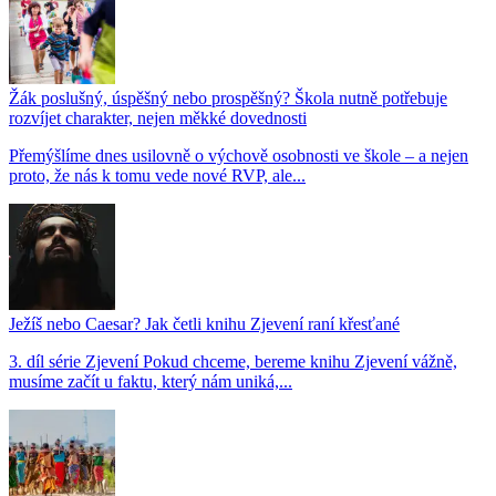
Žák poslušný, úspěšný nebo prospěšný? Škola nutně potřebuje
rozvíjet charakter, nejen měkké dovednosti
Přemýšlíme dnes usilovně o výchově osobnosti ve škole – a nejen
proto, že nás k tomu vede nové RVP, ale...
Ježíš nebo Caesar? Jak četli knihu Zjevení raní křesťané
3. díl série Zjevení Pokud chceme, bereme knihu Zjevení vážně,
musíme začít u faktu, který nám uniká,...