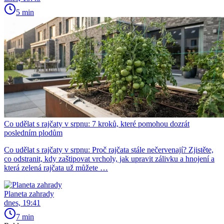
5 min
Co udělat s rajčaty v srpnu: 7 kroků, které pomohou dozrát
posledním plodům
Co udělat s rajčaty v srpnu: Proč rajčata stále nečervenají? Zjistěte,
co odstranit, kdy zaštipovat vrcholy, jak upravit zálivku a hnojení a
která zelená rajčata už můžete …
Planeta zahrady
dnes, 19:41
7 min