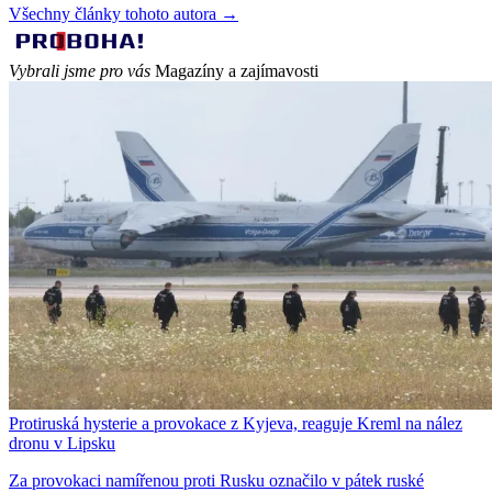
Všechny články tohoto autora →
Vybrali jsme pro vás
Magazíny a zajímavosti
Protiruská hysterie a provokace z Kyjeva, reaguje Kreml na nález
dronu v Lipsku
Za provokaci namířenou proti Rusku označilo v pátek ruské