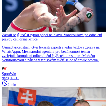
Zastali se jí, teď si sypou popel na hlavu. Vondroušová po odhalení
pravdy čelí drsné kritice
Osmačtyřicet stran, čtyři lékařští experti a jedna textová zpráva na
WhatsAppu. Mezinárodní agentura pro bezúhonnost tenisu
zveřejnila kompletní odůvodnění čtyřletého trestu pro Markétu
Vondroušovou a nálada v tenisovém světě se od té chvíle otočila.
SportWin
dnes, 18:11
2 min