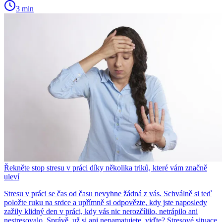
3 min
Řekněte stop stresu v práci díky několika triků, které vám značně
uleví
Stresu v práci se čas od času nevyhne žádná z vás. Schválně si teď
položte ruku na srdce a upřímně si odpovězte, kdy jste naposledy
zažily klidný den v práci, kdy vás nic nerozčílilo, netrápilo ani
nestresovalo. Správě, už si ani nepamatujete, viďte? Stresové situace