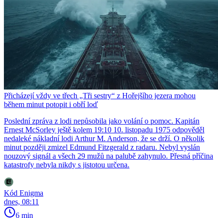
Přicházejí vždy ve třech „Tři sestry“ z Hořejšího jezera mohou
během minut potopit i obří loď
Poslední zpráva z lodi nepůsobila jako volání o pomoc. Kapitán
Ernest McSorley ještě kolem 19:10 10. listopadu 1975 odpověděl
nedaleké nákladní lodi Arthur M. Anderson, že se drží. O několik
minut později zmizel Edmund Fitzgerald z radaru. Nebyl vyslán
nouzový signál a všech 29 mužů na palubě zahynulo. Přesná příčina
katastrofy nebyla nikdy s jistotou určena.
Kód Enigma
dnes, 08:11
6 min