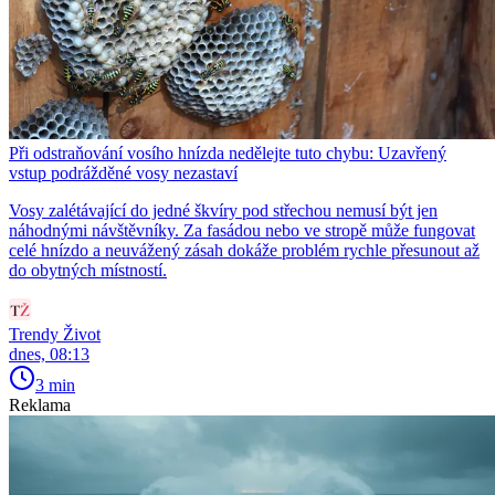
Při odstraňování vosího hnízda nedělejte tuto chybu: Uzavřený
vstup podrážděné vosy nezastaví
Vosy zalétávající do jedné škvíry pod střechou nemusí být jen
náhodnými návštěvníky. Za fasádou nebo ve stropě může fungovat
celé hnízdo a neuvážený zásah dokáže problém rychle přesunout až
do obytných místností.
Trendy Život
dnes, 08:13
3 min
Reklama