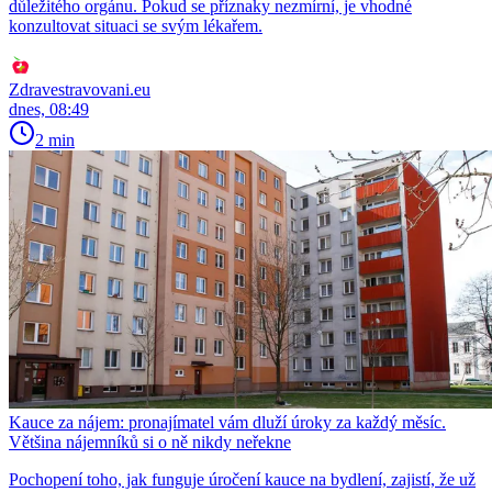
důležitého orgánu. Pokud se příznaky nezmírní, je vhodné
konzultovat situaci se svým lékařem.
Zdravestravovani.eu
dnes, 08:49
2 min
Kauce za nájem: pronajímatel vám dluží úroky za každý měsíc.
Většina nájemníků si o ně nikdy neřekne
Pochopení toho, jak funguje úročení kauce na bydlení, zajistí, že už