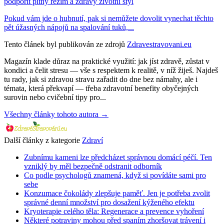
podpořit pitný režim a zdravý životní styl
Pokud vám jde o hubnutí, pak si nemůžete dovolit vynechat těchto
pět úžasných nápojů na spalování tuků,...
Tento článek byl publikován ze zdrojů
Zdravestravovani.eu
Magazín klade důraz na praktické využití: jak jíst zdravě, zůstat v
kondici a čelit stresu — vše s respektem k realitě, v níž žiješ. Najdeš
tu rady, jak si zdravou stravu zařadit do dne bez námahy, ale i
témata, která překvapí — třeba zdravotní benefity obyčejných
surovin nebo cvičební tipy pro...
Všechny články tohoto autora →
Další články z kategorie
Zdraví
Zubnímu kameni lze předcházet správnou domácí péčí. Ten
vzniklý by měl bezpečně odstranit odborník
Co podle psychologů znamená, když si povídáte sami pro
sebe
Konzumace čokolády zlepšuje paměť. Jen je potřeba zvolit
správné denní množství pro dosažení kýženého efektu
Kryoterapie celého těla: Regenerace a prevence vyhoření
Některé potraviny mohou před spaním zhoršovat trávení i