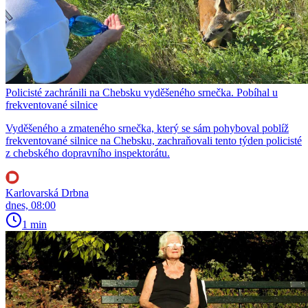
Policisté zachránili na Chebsku vyděšeného srnečka. Pobíhal u
frekventované silnice
Vyděšeného a zmateného srnečka, který se sám pohyboval poblíž
frekventované silnice na Chebsku, zachraňovali tento týden policisté
z chebského dopravního inspektorátu.
Karlovarská Drbna
dnes, 08:00
1 min