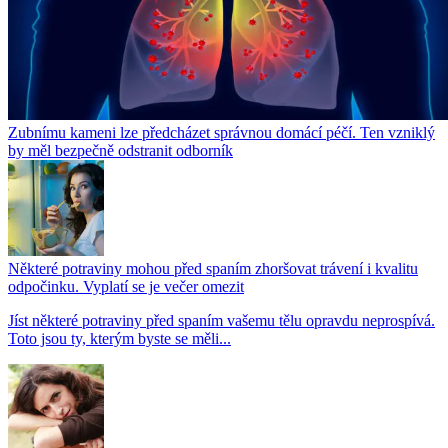
Zubnímu kameni lze předcházet správnou domácí péčí. Ten vzniklý
by měl bezpečně odstranit odborník
Některé potraviny mohou před spaním zhoršovat trávení i kvalitu
odpočinku. Vyplatí se je večer omezit
Jíst některé potraviny před spaním vašemu tělu opravdu neprospívá.
Toto jsou ty, kterým byste se měli...