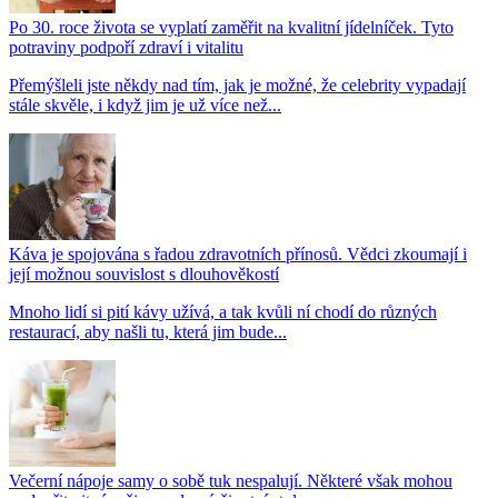
Po 30. roce života se vyplatí zaměřit na kvalitní jídelníček. Tyto
potraviny podpoří zdraví i vitalitu
Přemýšleli jste někdy nad tím, jak je možné, že celebrity vypadají
stále skvěle, i když jim je už více než...
Káva je spojována s řadou zdravotních přínosů. Vědci zkoumají i
její možnou souvislost s dlouhověkostí
Mnoho lidí si pití kávy užívá, a tak kvůli ní chodí do různých
restaurací, aby našli tu, která jim bude...
Večerní nápoje samy o sobě tuk nespalují. Některé však mohou