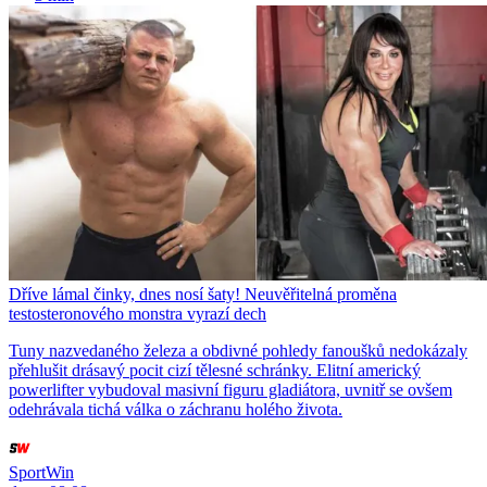
Dříve lámal činky, dnes nosí šaty! Neuvěřitelná proměna
testosteronového monstra vyrazí dech
Tuny nazvedaného železa a obdivné pohledy fanoušků nedokázaly
přehlušit drásavý pocit cizí tělesné schránky. Elitní americký
powerlifter vybudoval masivní figuru gladiátora, uvnitř se ovšem
odehrávala tichá válka o záchranu holého života.
SportWin