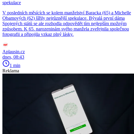
spekulace
V posledních měsících se kolem manželství Baracka (65) a Michelle
Obamových (62) šířily nejrůznější spekulace. Bývalá první dáma
Spojených států se ale rozhodla odpovědět tím nejlepším možným
způsobem. K 65. narozeninám svého manžela zveřejnila společnou
fotografii a připojila vzkaz plný lásky.
Aplausin.cz
dnes, 08:43
1 min
Reklama