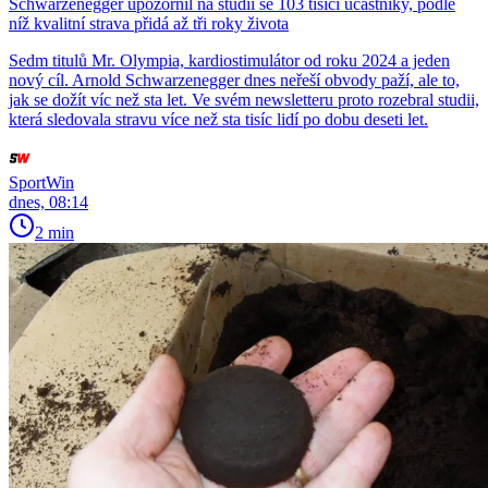
Schwarzenegger upozornil na studii se 103 tisíci účastníky, podle
níž kvalitní strava přidá až tři roky života
Sedm titulů Mr. Olympia, kardiostimulátor od roku 2024 a jeden
nový cíl. Arnold Schwarzenegger dnes neřeší obvody paží, ale to,
jak se dožít víc než sta let. Ve svém newsletteru proto rozebral studii,
která sledovala stravu více než sta tisíc lidí po dobu deseti let.
SportWin
dnes, 08:14
2 min