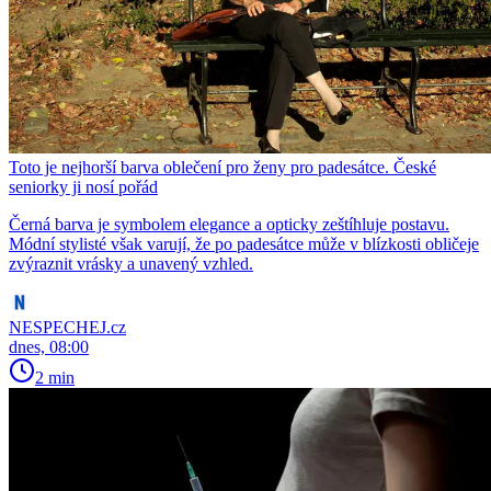
Toto je nejhorší barva oblečení pro ženy pro padesátce. České
seniorky ji nosí pořád
Černá barva je symbolem elegance a opticky zeštíhluje postavu.
Módní stylisté však varují, že po padesátce může v blízkosti obličeje
zvýraznit vrásky a unavený vzhled.
NESPECHEJ.cz
dnes, 08:00
2 min