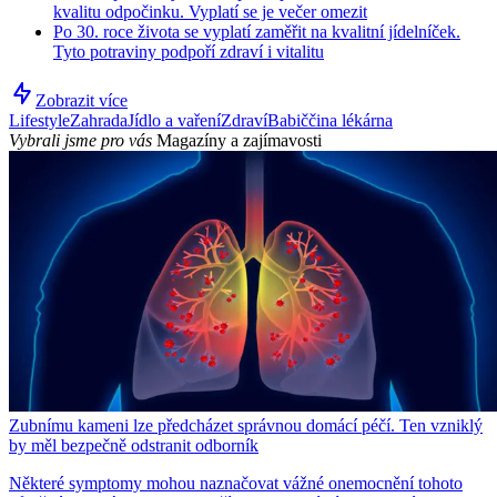
kvalitu odpočinku. Vyplatí se je večer omezit
Po 30. roce života se vyplatí zaměřit na kvalitní jídelníček.
Tyto potraviny podpoří zdraví i vitalitu
Zobrazit více
Lifestyle
Zahrada
Jídlo a vaření
Zdraví
Babiččina lékárna
Vybrali jsme pro vás
Magazíny a zajímavosti
Zubnímu kameni lze předcházet správnou domácí péčí. Ten vzniklý
by měl bezpečně odstranit odborník
Některé symptomy mohou naznačovat vážné onemocnění tohoto