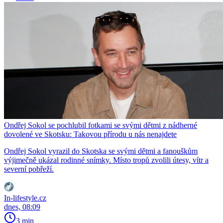
Ondřej Sokol se pochlubil fotkami se svými dětmi z nádherné
dovolené ve Skotsku: Takovou přírodu u nás nenajdete
Ondřej Sokol vyrazil do Skotska se svými dětmi a fanouškům
výjimečně ukázal rodinné snímky. Místo tropů zvolili útesy, vítr a
severní pobřeží.
In-lifestyle.cz
dnes, 08:09
3 min