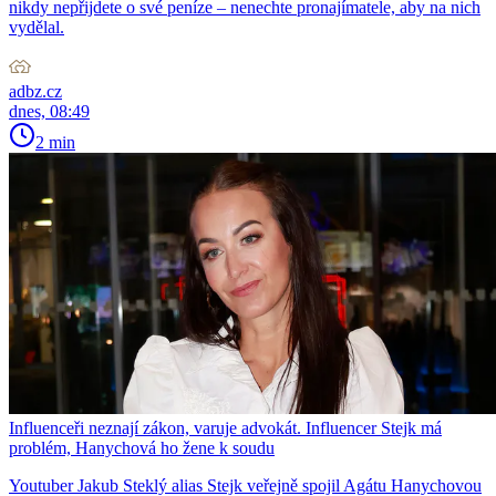
nikdy nepřijdete o své peníze – nenechte pronajímatele, aby na nich
vydělal.
adbz.cz
dnes, 08:49
2 min
Influenceři neznají zákon, varuje advokát. Influencer Stejk má
problém, Hanychová ho žene k soudu
Youtuber Jakub Steklý alias Stejk veřejně spojil Agátu Hanychovou