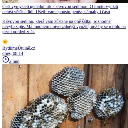
Češi vymysleli geniální trik s kávovou sedlinou. O tomto využití
netuší většina lidí. Ušetří vám spoustu peněz, námahy i času
Kávovou sedlinu, která vám zůstane na dně šálku, rozhodně
nevyhazujte. Má mnohem univerzálnější využití, než by se mohlo na
první pohled zdát.
BydlímeÚtulně.cz
dnes, 08:14
2 min