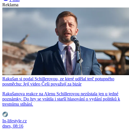
Reklama
Rakušan si podal Schillerovou, ze které udělal terč potupného
posměchu: Její video Češi považují za bizár
Rakušanova reakce na Alenu Schillerovou nezůstala jen u jedné
poznámky. Do hry se vrátila i starší hlasování o vydání politiků k
trestnímu stíhání.
In-lifestyle.cz
dnes, 08:16