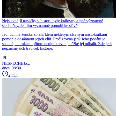
Nejslavnější travičky v historii byly královny a jiné významné
šlechtičny. Jed jim významně pomohl ke slávě
Jed, účinná ženská zbraň, která některým slavným aristokratkám
pomohla dosáhnout jejich cílů. Proč zrovna jed? Jeho podání je
snadné, na rukách přitom neulpí krev a je těžké jej odhalit. Zde je 6
nejznámějších traviček historie.
NESPECHEJ.cz
dnes, 08:30
2 min