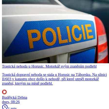
Tragická nehoda u Horusic. Motorkář svým zraněním podlehl
Tragická dopravní nehoda se stala u Horusic na Táborsku. Na silnici
II/603 v katastru obce došlo k nehodě, při které utrpěl motorkář
zranění, kterým na místě podlehl.
Budějcká Drbna
dnes, 08:26
1 min