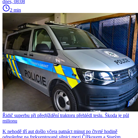
dnes, 08:08
2 min
Řidič superbu při předjíždění traktoru přehlédl teslu. Škoda je půl
milionu
K nehodě tří aut došlo včera patnáct minut po čtvrté hodině
odpoledne na frekventované silnici mezi Čížkovem a Starým