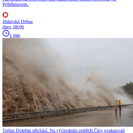
Pelhřimovem.
Jihlavská Drbna
dnes, 08:06
1 min
Tajfun Dolphin přichází. Na východním pobřeží Číny evakuovali