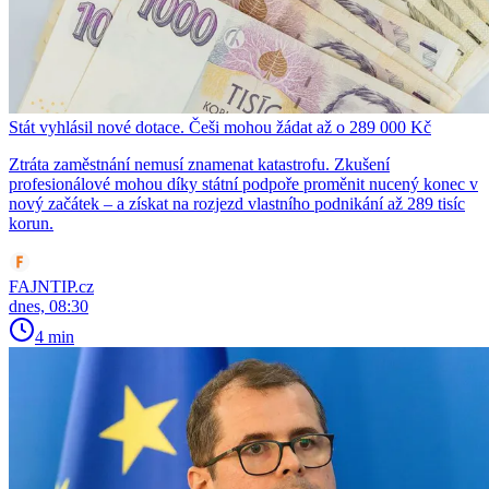
Stát vyhlásil nové dotace. Češi mohou žádat až o 289 000 Kč
Ztráta zaměstnání nemusí znamenat katastrofu. Zkušení
profesionálové mohou díky státní podpoře proměnit nucený konec v
nový začátek – a získat na rozjezd vlastního podnikání až 289 tisíc
korun.
FAJNTIP.cz
dnes, 08:30
4 min