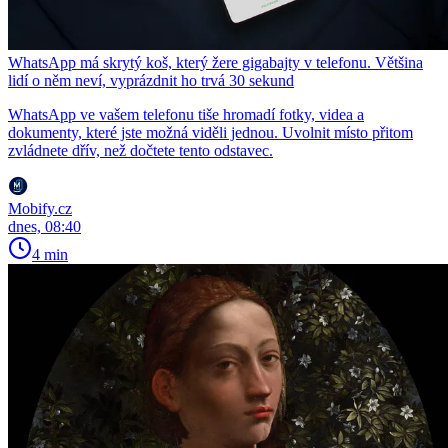
WhatsApp má skrytý koš, který žere gigabajty v telefonu. Většina
lidí o něm neví, vyprázdnit ho trvá 30 sekund
WhatsApp ve vašem telefonu tiše hromadí fotky, videa a
dokumenty, které jste možná viděli jednou. Uvolnit místo přitom
zvládnete dřív, než dočtete tento odstavec.
Mobify.cz
dnes, 08:40
4 min