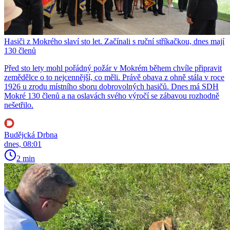
Hasiči z Mokrého slaví sto let. Začínali s ruční stříkačkou, dnes mají
130 členů
Před sto lety mohl pořádný požár v Mokrém během chvíle připravit
zemědělce o to nejcennější, co měli. Právě obava z ohně stála v roce
1926 u zrodu místního sboru dobrovolných hasičů. Dnes má SDH
Mokré 130 členů a na oslavách svého výročí se zábavou rozhodně
nešetřilo.
Budějcká Drbna
dnes, 08:01
2 min