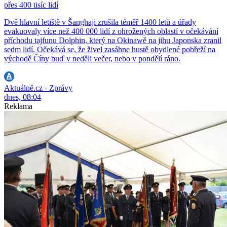
přes 400 tisíc lidí
Dvě hlavní letiště v Šanghaji zrušila téměř 1400 letů a úřady
evakuovaly více než 400 000 lidí z ohrožených oblastí v očekávání
příchodu tajfunu Dolphin, který na Okinawě na jihu Japonska zranil
sedm lidí. Očekává se, že živel zasáhne hustě obydlené pobřeží na
východě Číny buď v neděli večer, nebo v pondělí ráno.
Aktuálně.cz - Zprávy
dnes, 08:04
Reklama