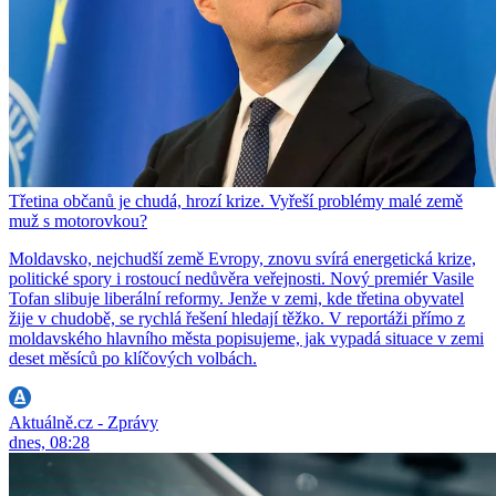
Třetina občanů je chudá, hrozí krize. Vyřeší problémy malé země
muž s motorovkou?
Moldavsko, nejchudší země Evropy, znovu svírá energetická krize,
politické spory i rostoucí nedůvěra veřejnosti. Nový premiér Vasile
Tofan slibuje liberální reformy. Jenže v zemi, kde třetina obyvatel
žije v chudobě, se rychlá řešení hledají těžko. V reportáži přímo z
moldavského hlavního města popisujeme, jak vypadá situace v zemi
deset měsíců po klíčových volbách.
Aktuálně.cz - Zprávy
dnes, 08:28