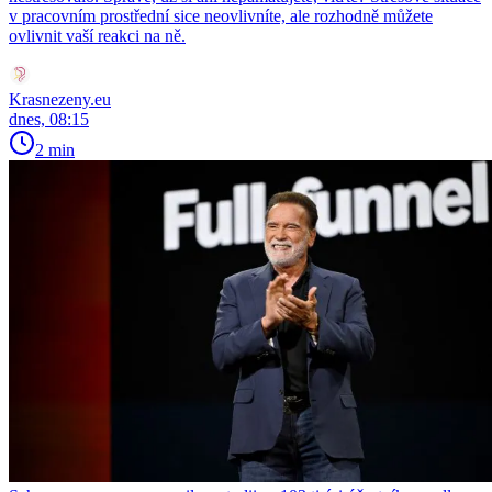
v pracovním prostřední sice neovlivníte, ale rozhodně můžete
ovlivnit vaší reakci na ně.
Krasnezeny.eu
dnes, 08:15
2 min