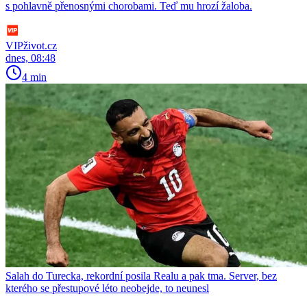
s pohlavně přenosnými chorobami. Teď mu hrozí žaloba.
VIPživot.cz
dnes, 08:48
4 min
Salah do Turecka, rekordní posila Realu a pak tma. Server, bez
kterého se přestupové léto neobejde, to neunesl