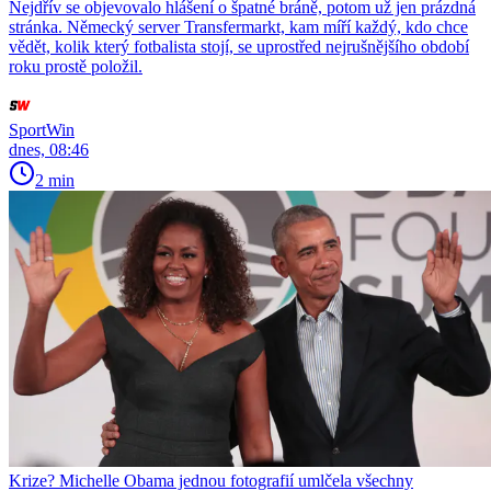
Nejdřív se objevovalo hlášení o špatné bráně, potom už jen prázdná
stránka. Německý server Transfermarkt, kam míří každý, kdo chce
vědět, kolik který fotbalista stojí, se uprostřed nejrušnějšího období
roku prostě položil.
SportWin
dnes, 08:46
2 min
Krize? Michelle Obama jednou fotografií umlčela všechny