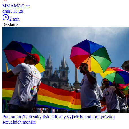
MMAMAG.cz
dnes, 13:29
2 min
Reklama
Prahou prošly desítky tisíc lidí, aby vyjádřily podporu právům
sexuálních menšin