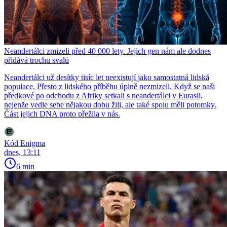
Neandertálci zmizeli před 40 000 lety. Jejich gen nám ale dodnes
přidává trochu svalů
Neandertálci už desítky tisíc let neexistují jako samostatná lidská
populace. Přesto z lidského příběhu úplně nezmizeli. Když se naši
předkové po odchodu z Afriky setkali s neandertálci v Eurasii,
nejenže vedle sebe nějakou dobu žili, ale také spolu měli potomky.
Část jejich DNA proto přežila v nás.
Kód Enigma
dnes, 13:11
6 min