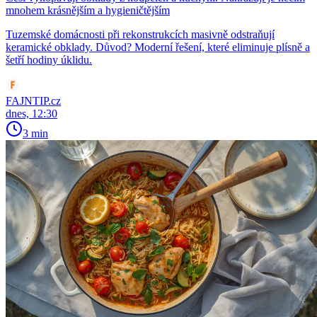
mnohem krásnějším a hygieničtějším
Tuzemské domácnosti při rekonstrukcích masivně odstraňují
keramické obklady. Důvod? Moderní řešení, které eliminuje plísně a
šetří hodiny úklidu.
FAJNTIP.cz
dnes, 12:30
3 min