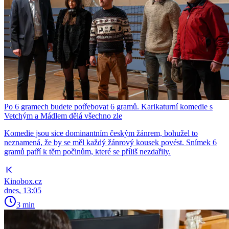
Po 6 gramech budete potřebovat 6 gramů. Karikaturní komedie s
Vetchým a Mádlem dělá všechno zle
Komedie jsou sice dominantním českým žánrem, bohužel to
neznamená, že by se měl každý žánrový kousek povést. Snímek 6
gramů patří k těm počinům, které se příliš nezdařily.
Kinobox.cz
dnes, 13:05
3 min