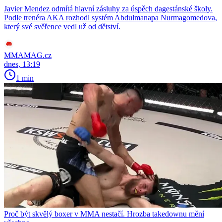
Javier Mendez odmítá hlavní zásluhy za úspěch dagestánské školy.
Podle trenéra AKA rozhodl systém Abdulmanapa Nurmagomedova,
který své svěřence vedl už od dětství.
MMAMAG.cz
dnes, 13:19
1 min
Proč být skvělý boxer v MMA nestačí. Hrozba takedownu mění