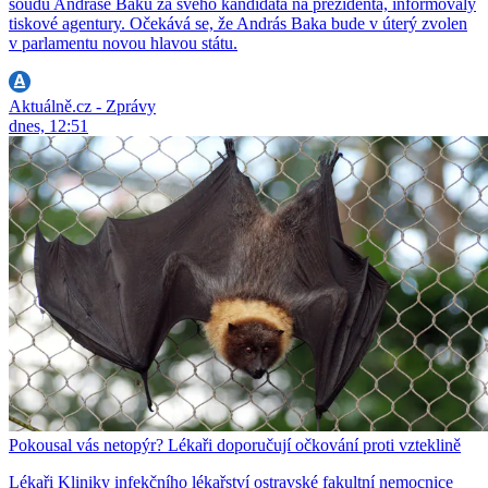
soudu Andráse Baku za svého kandidáta na prezidenta, informovaly
tiskové agentury. Očekává se, že András Baka bude v úterý zvolen
v parlamentu novou hlavou státu.
Aktuálně.cz - Zprávy
dnes, 12:51
Pokousal vás netopýr? Lékaři doporučují očkování proti vzteklině
Lékaři Kliniky infekčního lékařství ostravské fakultní nemocnice