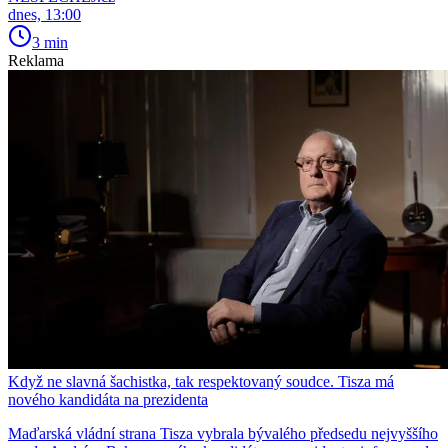
dnes, 13:00
3 min
Reklama
Když ne slavná šachistka, tak respektovaný soudce. Tisza má
nového kandidáta na prezidenta
Maďarská vládní strana Tisza vybrala bývalého předsedu nejvyššího