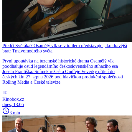
Předčí Svěráka? Osamělý vlk se v traileru představuje jako dravější
bratr Tmavomodrého světa
První upoutávka na tuzemské historické drama Osamělý vlk
poodhaluje osud legendárního československého stíhacího esa
Josefa Františka. Snímek režiséra Ondřeje Veverky přiletí do
českých kin 27. srpna 2026 pod hlavičkou produkční společnosti
Rolling Media a České televize.
Kinobox.cz
dnes, 13:05
3 min