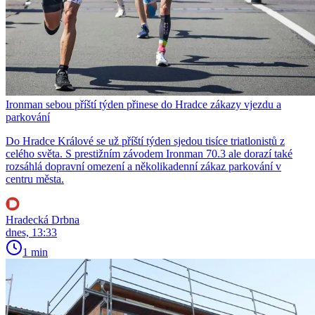
Ironman sebou příští týden přinese do Hradce zákazy vjezdu a
parkování
Do Hradce Králové se už příští týden sjedou tisíce triatlonistů z
celého světa. S prestižním závodem Ironman 70.3 ale dorazí také
rozsáhlá dopravní omezení a několikadenní zákaz parkování v
centru města.
Hradecká Drbna
dnes, 13:33
1 min