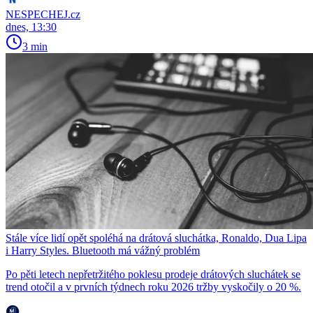
NESPECHEJ.cz
dnes, 13:30
3 min
Stále více lidí opět spoléhá na drátová sluchátka, Ronaldo, Dua Lipa
i Harry Styles. Bluetooth má vážný problém
Po pěti letech nepřetržitého poklesu prodeje drátových sluchátek se
trend otočil a v prvních týdnech roku 2026 tržby vyskočily o 20 %.