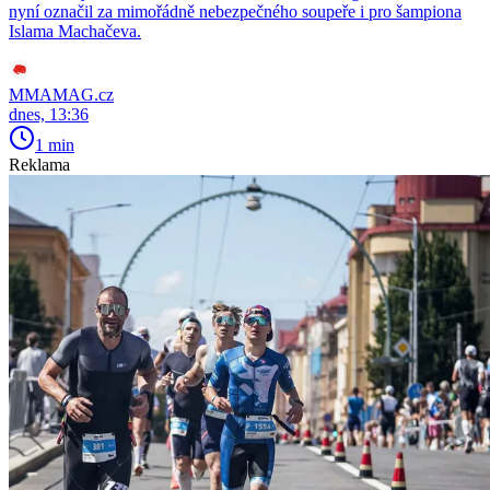
nyní označil za mimořádně nebezpečného soupeře i pro šampiona
Islama Machačeva.
MMAMAG.cz
dnes, 13:36
1 min
Reklama