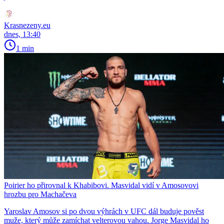
Krasnezeny.eu
dnes, 13:40
1 min
Poirier ho přirovnal k Khabibovi. Masvidal vidí v Amosovovi
hrozbu pro Machačeva
Yaroslav Amosov si po dvou výhrách v UFC dál buduje pověst
muže, který může zamíchat velterovou vahou. Jorge Masvidal ho