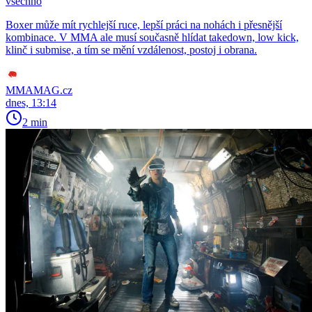
všechno
Boxer může mít rychlejší ruce, lepší práci na nohách i přesnější
kombinace. V MMA ale musí současně hlídat takedown, low kick,
klinč i submise, a tím se mění vzdálenost, postoj i obrana.
MMAMAG.cz
dnes, 13:14
2 min