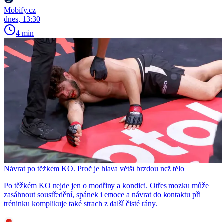
Mobify.cz
dnes, 13:30
4 min
Návrat po těžkém KO. Proč je hlava větší brzdou než tělo
Po těžkém KO nejde jen o modřiny a kondici. Otřes mozku může
zasáhnout soustředění, spánek i emoce a návrat do kontaktu při
tréninku komplikuje také strach z další čisté rány.