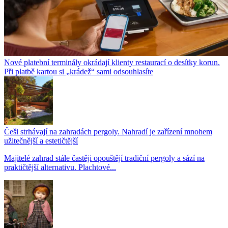
Nové platební terminály okrádají klienty restaurací o desítky korun.
Při platbě kartou si „krádež“ sami odsouhlasíte
Češi strhávají na zahradách pergoly. Nahradí je zařízení mnohem
užitečnější a estetičtější
Majitelé zahrad stále častěji opouštějí tradiční pergoly a sází na
praktičtější alternativu. Plachtové...