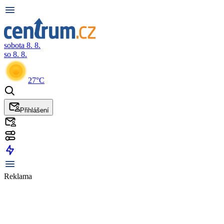
sobota 8. 8.
so 8. 8.
27°C
Přihlášení
Reklama