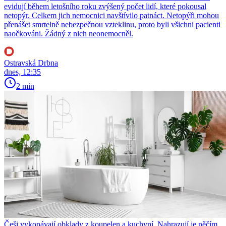
evidují během letošního roku zvýšený počet lidí, které pokousal
netopýr. Celkem jich nemocnici navštívilo patnáct. Netopýři mohou
přenášet smrtelně nebezpečnou vzteklinu, proto byli všichni pacienti
naočkováni. Žádný z nich neonemocněl.
Ostravská Drbna
dnes, 12:35
2 min
Češi vykopávají obklady z koupelen a kuchyní. Nahrazují je něčím