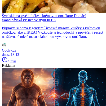
Švédské masové kuličky s krémovou omáčkou: Domácí
skandinávská klasika ve stylu IKEA
Připravte si doma legendární švédské masové kuličky s krémovou
omáčkou jako z IKEA! Vyzkoušejte jednoduchý a prověřený recept
na šťavnaté mleté maso s lahodnou vývarovou omáčkou.
Cooky.cz
dnes, 13:13
4 min
Reklama