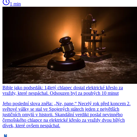
1 min
Bible jako podsedák: 14letý chlapec dostal elektrické křeslo za
vraždy, které nespáchal. Odsouzen byl za pouhých 10 minut
Jeho poslední slova zněla: „Ne, pane.“ Necelý rok před koncem 2.
světové války se stal ve Spojených státech jeden z největších
justičních omylů v historii. Skandální verdikt poslal nevinného
černošského chlapce na elektrické křeslo za vraždy dvou bílých
dívek, které ovšem nespáchal.