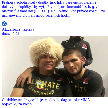
Prahou v sobotu prošly desítky tisíc lidí v barevném oblečení s
duhovými doplňky, aby vyjádřily podporu komunitě leseb, gayů,
bisexuálů a trans lidí (LGBT+). Na Štvanici, kde průvod končil, byl
naplánovaný program až do večerních hodin.
Aktuálně.cz - Zprávy
dnes, 13:21
Chabibův trenér vysvětluje, co dostalo dagestánské MMA
bojovníky na vrchol