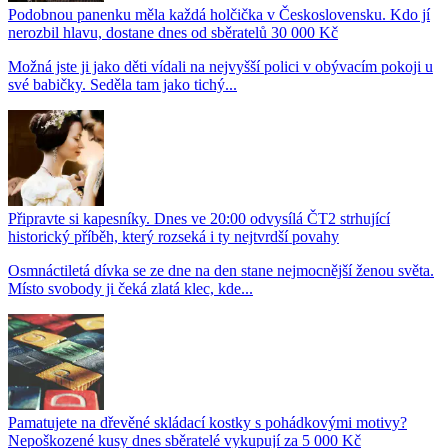
Podobnou panenku měla každá holčička v Československu. Kdo jí
nerozbil hlavu, dostane dnes od sběratelů 30 000 Kč
Možná jste ji jako děti vídali na nejvyšší polici v obývacím pokoji u
své babičky. Seděla tam jako tichý...
Připravte si kapesníky. Dnes ve 20:00 odvysílá ČT2 strhující
historický příběh, který rozseká i ty nejtvrdší povahy
Osmnáctiletá dívka se ze dne na den stane nejmocnější ženou světa.
Místo svobody ji čeká zlatá klec, kde...
Pamatujete na dřevěné skládací kostky s pohádkovými motivy?
Nepoškozené kusy dnes sběratelé vykupují za 5 000 Kč