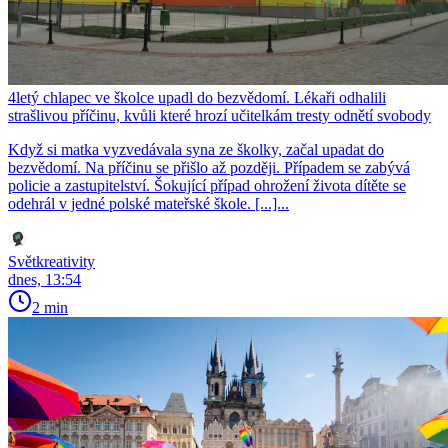
4letý chlapec ve školce upadl do bezvědomí. Lékaři odhalili
strašlivou příčinu, kvůli které hrozí učitelkám tresty odnětí svobody
Když si matka vyzvedávala syna ze školky, začal upadat do
bezvědomí. Na příčinu se přišlo až později. Případem se zabývá
policie a zastupitelství. Šokující případ ohrožení života dítěte se
odehrál v jedné polské mateřské škole. [...]...
Světkreativity
dnes, 13:54
2 min