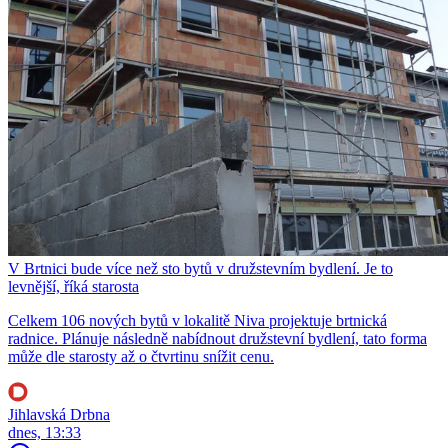
V Brtnici bude více než sto bytů v družstevním bydlení. Je to
levnější, říká starosta
Celkem 106 nových bytů v lokalitě Niva projektuje brtnická
radnice. Plánuje následně nabídnout družstevní bydlení, tato forma
může dle starosty až o čtvrtinu snížit cenu.
Jihlavská Drbna
dnes, 13:33