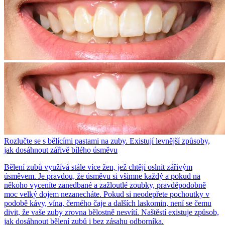
Rozlučte se s bělícími pastami na zuby. Existují levnější způsoby,
jak dosáhnout zářivě bílého úsměvu
Bělení zubů využívá stále více žen, jež chtějí oslnit zářivým
úsměvem. Je pravdou, že úsměvu si všimne každý a pokud na
někoho vyceníte zanedbané a zažloutlé zoubky, pravděpodobně
moc velký dojem nezanecháte. Pokud si neodepřete pochoutky v
podobě kávy, vína, černého čaje a dalších laskomin, není se čemu
divit, že vaše zuby zrovna bělostně nesvítí. Naštěstí existuje způsob,
jak dosáhnout bělení zubů i bez zásahu odborníka.