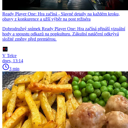
Ready Player One: Hra začíná - Slavné detaily na každém kroku,
obavy z konkurence a užší výběr na post režiséra
Dobrodružný snímek Ready Player One: Hra začíná přináší vizuální
hody a spoustu odkazů na popkulturu. Zákulisí natáčení odkrývá
složité změny před premiérou.
V Telce
dnes, 13:14
3 min