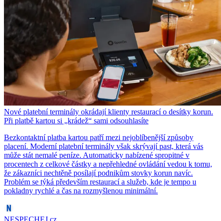
Nové platební terminály okrádají klienty restaurací o desítky korun.
Při platbě kartou si „krádež“ sami odsouhlasíte
Bezkontaktní platba kartou patří mezi nejoblíbenější způsoby
placení. Moderní platební terminály však skrývají past, která vás
může stát nemalé peníze. Automaticky nabízené spropitné v
procentech z celkové částky a nepřehledné ovládání vedou k tomu,
že zákazníci nechtěně posílají podnikům stovky korun navíc.
Problém se týká především restaurací a služeb, kde je tempo u
pokladny rychlé a čas na rozmyšlenou minimální.
NESPECHEJ.cz