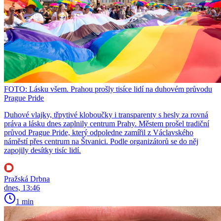
FOTO: Lásku všem. Prahou prošly tisíce lidí na duhovém průvodu
Prague Pride
Duhové vlajky, třpytivé kloboučky i transparenty s hesly za rovná
práva a lásku dnes zaplnily centrum Prahy. Městem prošel tradiční
průvod Prague Pride, který odpoledne zamířil z Václavského
náměstí přes centrum na Štvanici. Podle organizátorů se do něj
zapojily desítky tisíc lidí.
Pražská Drbna
dnes, 13:46
1 min