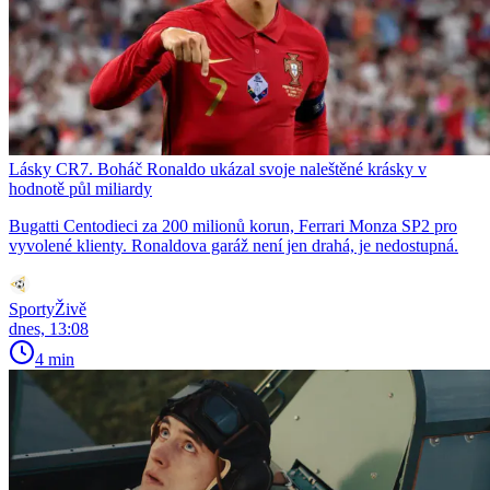
Lásky CR7. Boháč Ronaldo ukázal svoje naleštěné krásky v
hodnotě půl miliardy
Bugatti Centodieci za 200 milionů korun, Ferrari Monza SP2 pro
vyvolené klienty. Ronaldova garáž není jen drahá, je nedostupná.
SportyŽivě
dnes, 13:08
4 min