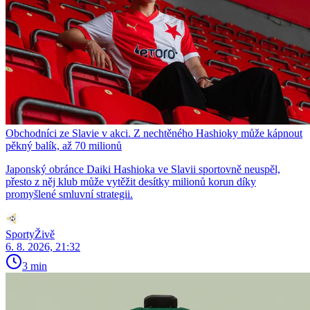
Obchodníci ze Slavie v akci. Z nechtěného Hashioky může kápnout
pěkný balík, až 70 milionů
Japonský obránce Daiki Hashioka ve Slavii sportovně neuspěl,
přesto z něj klub může vytěžit desítky milionů korun díky
promyšlené smluvní strategii.
SportyŽivě
6. 8. 2026, 21:32
3 min