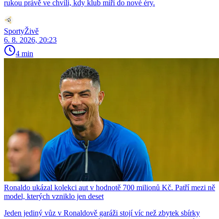
rukou právě ve chvíli, kdy klub míří do nové éry.
SportyŽivě
6. 8. 2026, 20:23
4 min
Ronaldo ukázal kolekci aut v hodnotě 700 milionů Kč. Patří mezi ně
model, kterých vzniklo jen deset
Jeden jediný vůz v Ronaldově garáži stojí víc než zbytek sbírky