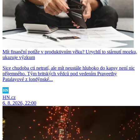
Mít finanční potíže v produktivním věku? Urychlí to stárnutí mozku,
ukazuje výzkum
Sice chudoba cti netratí, ale mít neustále hluboko do kapsy není nic
příjemného. Tým britských vědců pod vedením Praveethy
Patalayové z londýnské...
HN.cz
6. 8. 2026, 22:00