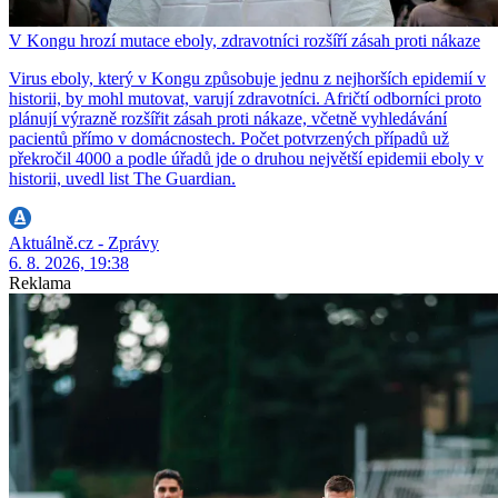
V Kongu hrozí mutace eboly, zdravotníci rozšíří zásah proti nákaze
Virus eboly, který v Kongu způsobuje jednu z nejhorších epidemií v
historii, by mohl mutovat, varují zdravotníci. Afričtí odborníci proto
plánují výrazně rozšířit zásah proti nákaze, včetně vyhledávání
pacientů přímo v domácnostech. Počet potvrzených případů už
překročil 4000 a podle úřadů jde o druhou největší epidemii eboly v
historii, uvedl list The Guardian.
Aktuálně.cz - Zprávy
6. 8. 2026, 19:38
Reklama