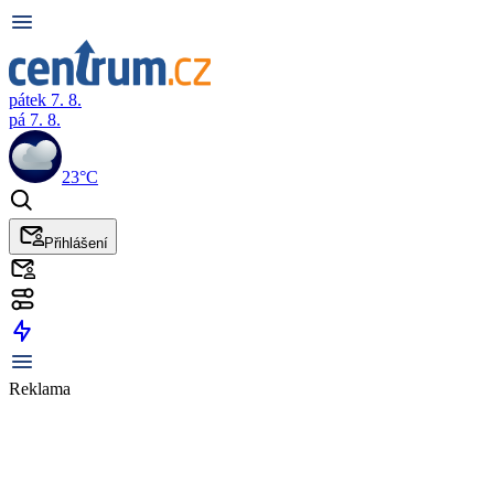
pátek 7. 8.
pá 7. 8.
23°C
Přihlášení
Reklama