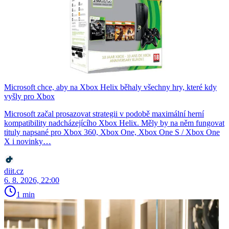
Microsoft chce, aby na Xbox Helix běhaly všechny hry, které kdy
vyšly pro Xbox
Microsoft začal prosazovat strategii v podobě maximální herní
kompatibility nadcházejícího Xbox Helix. Měly by na něm fungovat
tituly napsané pro Xbox 360, Xbox One, Xbox One S / Xbox One
X i novinky…
diit.cz
6. 8. 2026, 22:00
1 min