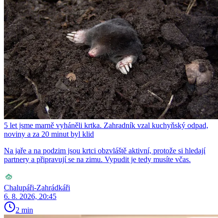
5 let jsme marně vyháněli krtka. Zahradník vzal kuchyňský odpad,
noviny a za 20 minut byl klid
Na jaře a na podzim jsou krtci obzvláště aktivní, protože si hledají
partnery a připravují se na zimu. Vypudit je tedy musíte včas.
Chalupáři-Zahrádkáři
6. 8. 2026, 20:45
2 min