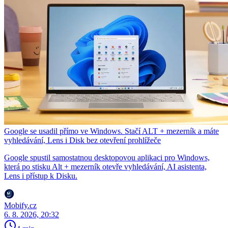
Google se usadil přímo ve Windows. Stačí ALT + mezerník a máte
vyhledávání, Lens i Disk bez otevření prohlížeče
Google spustil samostatnou desktopovou aplikaci pro Windows,
která po stisku Alt + mezerník otevře vyhledávání, AI asistenta,
Lens i přístup k Disku.
Mobify.cz
6. 8. 2026, 20:32