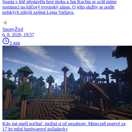
Sparta v létě přestavěla hrot útoku a Jan Kuchta se ocitl mimo
nominaci na klíčový evropský zápas. O jeho služby se podle
polských zdrojů zajímá Legia Varšava.
SportyŽivě
6. 8. 2026, 19:57
3 min
Kdo má starší počítač, možná si už nezahraje. Minecraft poprvé za
17 let mění hardwarové požadavky