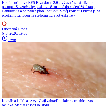
Konferenční ligy RFS Riga doma 2:0 a výrazně se přiblížili k
postupu. Severočechy poslal v 18. minutě do vedení Vachtang
Čanturišvili a po pauze přidal pojistku Matěj Polidar. Odveta je na
programu za týden na stadionu lídra lotyšské ligy.
Liberecká Drbna
6. 8. 2026, 19:35
3 min
Komáři a klíšťata se vyhýbají zahradám, kde roste tahle levná
bylinka. Stačí ji zasadit ke stolu