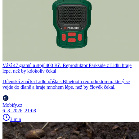
Váží 47 gramů a stojí 400 Kč. Reproduktor Parkside z Lidlu hraje
lépe, než by kdokoliv čekal
Dílenská značka Lidlu přišla s Bluetooth reproduktorem, který se
vejde do dlaně a hraje mnohem lépe, než by člověk čekal.
Mobify.cz
6. 8. 2026, 21:08
3 min