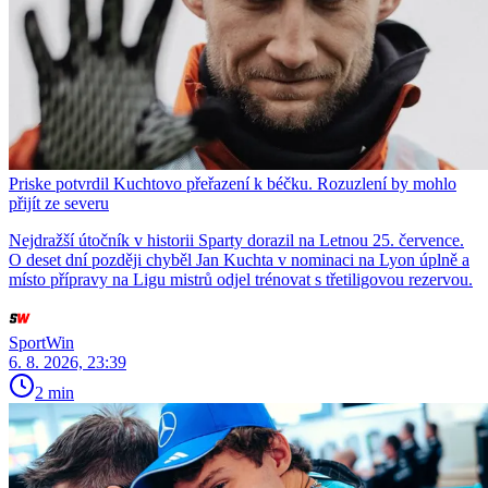
Priske potvrdil Kuchtovo přeřazení k béčku. Rozuzlení by mohlo
přijít ze severu
Nejdražší útočník v historii Sparty dorazil na Letnou 25. července.
O deset dní později chyběl Jan Kuchta v nominaci na Lyon úplně a
místo přípravy na Ligu mistrů odjel trénovat s třetiligovou rezervou.
SportWin
6. 8. 2026, 23:39
2 min