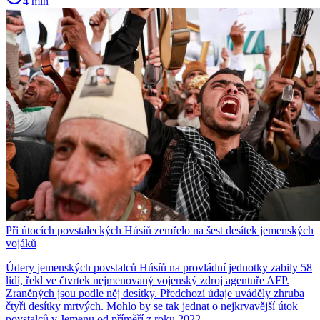
4 min
Při útocích povstaleckých Húsíů zemřelo na šest desítek jemenských
vojáků
Údery jemenských povstalců Húsíů na provládní jednotky zabily 58
lidí, řekl ve čtvrtek nejmenovaný vojenský zdroj agentuře AFP.
Zraněných jsou podle něj desítky. Předchozí údaje uváděly zhruba
čtyři desítky mrtvých. Mohlo by se tak jednat o nejkrvavější útok
povstalců v Jemenu od příměří z roku 2022.