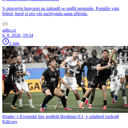
S otravným hmyzem na zahradě se smířit nemusíte. Pomůže vám
řešení, které si pro vás nachystala sama příroda.
adbz.cz
6. 8. 2026, 19:34
2 min
Hradec v Evropské lize podlehl Besiktasi 0:1, v oslabení rozhodl
Kilicsoy