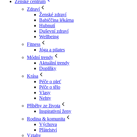
Ženské centrum
Zdraví
Ženské zdraví
Babiččina lékárna
Hubnutí
Duševní zdraví
Wellbeing
Fitness
Jóga a pilates
Módní trendy
Aktuální trendy
Doplňky
Krása
Péče o pleť
Péče o tělo
Vlasy
Nehty
Příběhy ze života
Inspirativní ženy
Rodina & komunita
Výchova
Přátelství
Vztahy