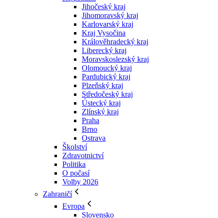
Jihočeský kraj
Jihomoravský kraj
Karlovarský kraj
Kraj Vysočina
Králověhradecký kraj
Liberecký kraj
Moravskoslezský kraj
Olomoucký kraj
Pardubický kraj
Plzeňský kraj
Středočeský kraj
Ústecký kraj
Zlínský kraj
Praha
Brno
Ostrava
Školství
Zdravotnictví
Politika
O počasí
Volby 2026
Zahraničí
Evropa
Slovensko