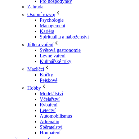
Pro hospodyňky
Zahrada
Osobní rozvoj
Psychologie
Management
Kariéra
Spiritualita a náboženství
Jídlo a vaření
Světová gastronomie
Levné vaření
Kulinářské triky
Mazlíčci
Kočky
Pejskové
Hobby
Modelářství
Včelařství
Rybaření
Letectví
Automobilismus
Adrenalin
Sběratelství
Houbaření