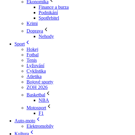
Ekonomika
Finance a burza
Podnikání
Spotřebitel
Krimi
Doprava
Nehody
Sport
Hokej
Fotbal
Tenis
Lyžování
Cyklistika
Atletika
Bojové sporty
ZOH 2026
Basketbal
NBA
Motosport
F1
Auto-moto
Elektromobily
Kultura