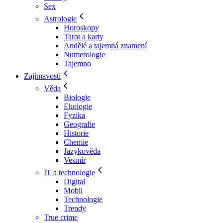
Sex
Astrologie
Horoskopy
Tarot a karty
Andělé a tajemná znamení
Numerologie
Tajemno
Zajímavosti
Věda
Biologie
Ekologie
Fyzika
Geografie
Historie
Chemie
Jazykověda
Vesmír
IT a technologie
Digital
Mobil
Technologie
Trendy
True crime