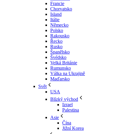
Francie
Chorvatsko
Island
Itálie
Německo
Polsko
Rakousko
Řecko
Rusko
Španělsko
Švédsko
Velká Británie
Rumunsko
Válka na Ukrajině
Maďarsko
Svět
USA
Blízký východ
Izrael
Palestina
Asie
Čína
Jižní Korea