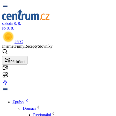
sobota 8. 8.
so 8. 8.
26°C
Internet
Firmy
Recepty
Slovníky
Přihlášení
Zprávy
Domácí
Regionální