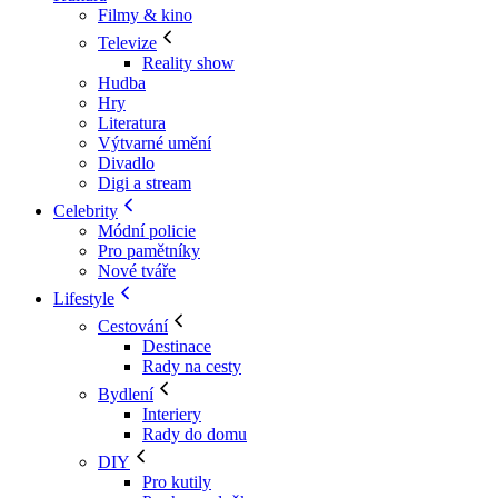
Filmy & kino
Televize
Reality show
Hudba
Hry
Literatura
Výtvarné umění
Divadlo
Digi a stream
Celebrity
Módní policie
Pro pamětníky
Nové tváře
Lifestyle
Cestování
Destinace
Rady na cesty
Bydlení
Interiery
Rady do domu
DIY
Pro kutily