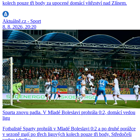
kolech pouze tři body za upocené domácí vítězství nad Zlínem.
Aktuálně.cz - Sport
8. 8. 2026, 20:20
Sparta znovu padla. V Mladé Boleslavi prohrála 0:2, domácí vedou
ligu
Fotbalisté Sparty prohráli v Mladé Boleslavi 0:2 a po druhé porážce
v sezoně mají po třech ligových kolech pouze tři body. Středočeši
vedou tabulku.