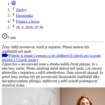
Zprávy
Ekonomika
Finance a burza
26. 4. 2026, 07:30
3 min
Ženy chtějí investovat, brzdí je nejistota. Přitom mohou být
úspěšnější než muži
Přidejte si obsah Centrum.cz do oblíbených zdrojů pro Google
hledání a Google zprávy
Zájem žen o investování roste a zhruba každá čtvrtá plánuje, že s
ním brzy začne. Přesto zůstávají méně aktivní než muži, což souvisí
především s nejistotou a nižší sebedůvěrou. Data zároveň ukazují, že
právě ženy mohou být při investování dlouhodobě úspěšnější díky
disciplinovanému přístupu, trpělivosti a nižší ochotě podstupovat
zbytečná rizika.