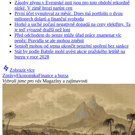
Zásoby plynu v Evropské unii jsou pro toto období rekordně
nízké. V zimě hrozí narůst cen
První účet vynuloval za měsíc. Dnes má portfolio o dvou
milionech dolarů a finanční svobodu
Horké a suché počasí negativně dopadá na ceny elektřiny. Ta
je teď výrazně dražší než loni
Před odchodem do penze může úřad práce znamenat víc
peněz: Pravidla se ale mohou změnit
Senioři mohou od srpna ukončit penzijní spoření bez sankce
Stát by podle Babiše mohl uvést akcie pražského letiště na
burzu v roce 2028
Zobrazit více
Zprávy
Ekonomika
Finance a burza
Vybrali jsme pro vás
Magazíny a zajímavosti