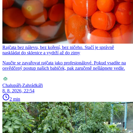
Rajčata bez nálevu, bez koření, bez ničeho. Stačí je správně
naskládat do sklenice a vydrží až do zimy
Naučte se zavařovat rajčata jako profesionálové. Pokud vsadíte na
osvědčený postup našich babiček, pak zaručeně nešlápnete vedle.
Chalupáři-Zahrádkáři
8. 8. 2026, 22:54
2 min