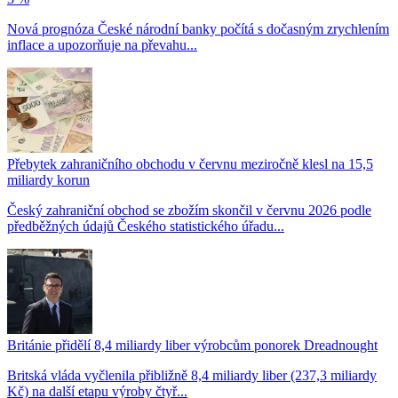
Nová prognóza České národní banky počítá s dočasným zrychlením
inflace a upozorňuje na převahu...
Přebytek zahraničního obchodu v červnu meziročně klesl na 15,5
miliardy korun
Český zahraniční obchod se zbožím skončil v červnu 2026 podle
předběžných údajů Českého statistického úřadu...
Británie přidělí 8,4 miliardy liber výrobcům ponorek Dreadnought
Britská vláda vyčlenila přibližně 8,4 miliardy liber (237,3 miliardy
Kč) na další etapu výroby čtyř...