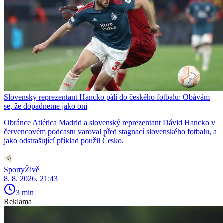
Slovenský reprezentant Hancko pálí do českého fotbalu: Obávám
se, že dopadneme jako oni
Obránce Atlética Madrid a slovenský reprezentant Dávid Hancko v
červencovém podcastu varoval před stagnací slovenského fotbalu, a
jako odstrašující příklad použil Česko.
SportyŽivě
8. 8. 2026, 21:43
3 min
Reklama