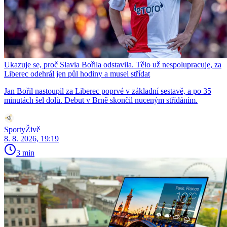
Ukazuje se, proč Slavia Bořila odstavila. Tělo už nespolupracuje, za
Liberec odehrál jen půl hodiny a musel střídat
Jan Bořil nastoupil za Liberec poprvé v základní sestavě, a po 35
minutách šel dolů. Debut v Brně skončil nuceným střídáním.
SportyŽivě
8. 8. 2026, 19:19
3 min