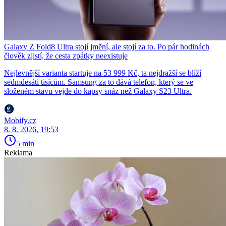
Galaxy Z Fold8 Ultra stojí jmění, ale stojí za to. Po pár hodinách
člověk zjistí, že cesta zpátky neexistuje
Nejlevnější varianta startuje na 53 999 Kč, ta nejdražší se blíží
sedmdesáti tisícům. Samsung za to dává telefon, který se ve
složeném stavu vejde do kapsy snáz než Galaxy S23 Ultra.
Mobify.cz
8. 8. 2026, 19:53
5 min
Reklama