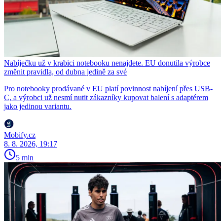
Nabíječku už v krabici notebooku nenajdete. EU donutila výrobce
změnit pravidla, od dubna jedině za své
Pro notebooky prodávané v EU platí povinnost nabíjení přes USB-
C, a výrobci už nesmí nutit zákazníky kupovat balení s adaptérem
jako jedinou variantu.
Mobify.cz
8. 8. 2026, 19:17
5 min