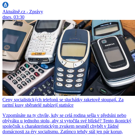
Aktuálně.cz - Zprávy
dnes, 03:30
Ceny socialistických telefonů se sluchátky raketově stoupají. Za
raritní kusy sběratelé nabízejí statisíce
Vzpomínáte na ty chvíle, kdy se celá rodina sešla v předsíni nebo
obýváku u jednoho stolu, aby si vytočila své blízké? Tento ikonický
společník s charakteristickým zvukem nesměl chybět v žádné
domácnosti za éry socialismu. Zatímco tehdy stál jen pár korun,