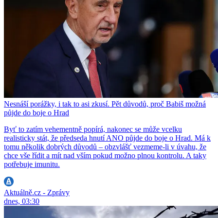
Nesnáší porážky, i tak to asi zkusí. Pět důvodů, proč Babiš možná
půjde do boje o Hrad
Byť to zatím vehementně popírá, nakonec se může vcelku
realisticky stát, že předseda hnutí ANO půjde do boje o Hrad. Má k
tomu několik dobrých důvodů – obzvlášť vezmeme-li v úvahu, že
chce vše řídit a mít nad vším pokud možno plnou kontrolu. A taky
potřebuje imunitu.
Aktuálně.cz - Zprávy
dnes, 03:30