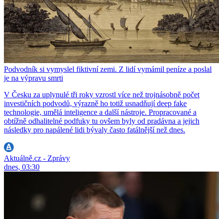
Podvodník si vymyslel fiktivní zemi. Z lidí vymámil peníze a poslal
je na výpravu smrti
V Česku za uplynulé tři roky vzrostl více než trojnásobně počet
investičních podvodů, výrazně ho totiž usnadňují deep fake
technologie, umělá inteligence a další nástroje. Propracované a
obtížně odhalitelné podfuky tu ovšem byly od pradávna a jejich
následky pro napálené lidi bývaly často fatálnější než dnes.
Aktuálně.cz - Zprávy
dnes, 03:30