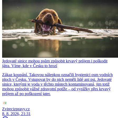
Jedovaté sinice mohou psům způsobit krvavý průjem i poškodit
játra. Víme, kde v Česku to hrozí
Zákaz koupání. Takovou nálepkou označili hygienici osm vodních
ploch v Česku. Vstupovat by do nich neměli lidé ani psi. Jedovaté
sinice, kterými je voda v těchto místech kontaminovaná, jim totiž
mohou způsobit vážné zdravotní potíže – od vyrážky přes krvavý
průjem až po poškození jater.
Zvirecizpravy.cz
8. 8. 2026, 21:31