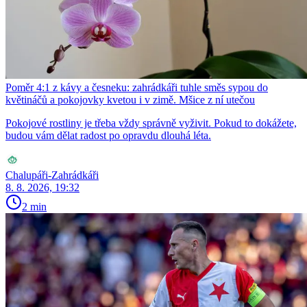
Poměr 4:1 z kávy a česneku: zahrádkáři tuhle směs sypou do
květináčů a pokojovky kvetou i v zimě. Mšice z ní utečou
Pokojové rostliny je třeba vždy správně vyživit. Pokud to dokážete,
budou vám dělat radost po opravdu dlouhá léta.
Chalupáři-Zahrádkáři
8. 8. 2026, 19:32
2 min