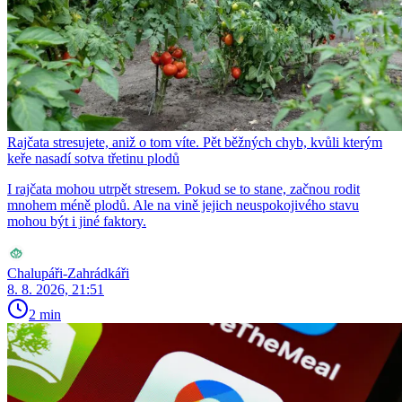
Rajčata stresujete, aniž o tom víte. Pět běžných chyb, kvůli kterým
keře nasadí sotva třetinu plodů
I rajčata mohou utrpět stresem. Pokud se to stane, začnou rodit
mnohem méně plodů. Ale na vině jejich neuspokojivého stavu
mohou být i jiné faktory.
Chalupáři-Zahrádkáři
8. 8. 2026, 21:51
2 min