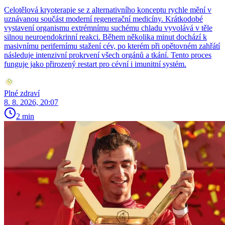
Celotělová kryoterapie se z alternativního konceptu rychle mění v
uznávanou součást moderní regenerační medicíny. Krátkodobé
vystavení organismu extrémnímu suchému chladu vyvolává v těle
silnou neuroendokrinní reakci. Během několika minut dochází k
masivnímu perifernímu stažení cév, po kterém při opětovném zahřátí
následuje intenzivní prokrvení všech orgánů a tkání. Tento proces
funguje jako přirozený restart pro cévní i imunitní systém.
Plné zdraví
8. 8. 2026, 20:07
2 min