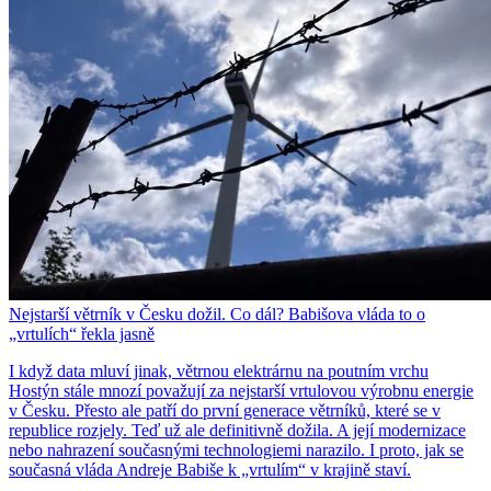
Nejstarší větrník v Česku dožil. Co dál? Babišova vláda to o
„vrtulích“ řekla jasně
I když data mluví jinak, větrnou elektrárnu na poutním vrchu
Hostýn stále mnozí považují za nejstarší vrtulovou výrobnu energie
v Česku. Přesto ale patří do první generace větrníků, které se v
republice rozjely. Teď už ale definitivně dožila. A její modernizace
nebo nahrazení současnými technologiemi narazilo. I proto, jak se
současná vláda Andreje Babiše k „vrtulím“ v krajině staví.