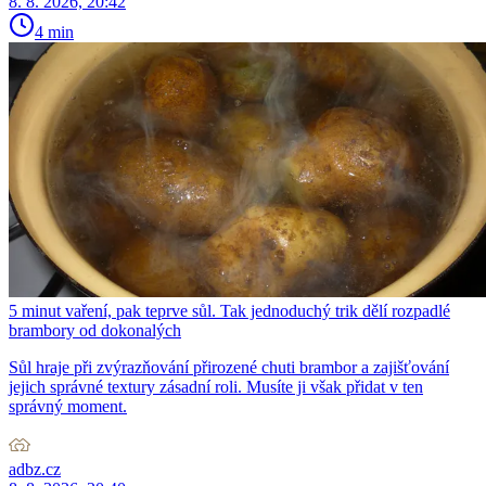
8. 8. 2026, 20:42
4 min
5 minut vaření, pak teprve sůl. Tak jednoduchý trik dělí rozpadlé
brambory od dokonalých
Sůl hraje při zvýrazňování přirozené chuti brambor a zajišťování
jejich správné textury zásadní roli. Musíte ji však přidat v ten
správný moment.
adbz.cz