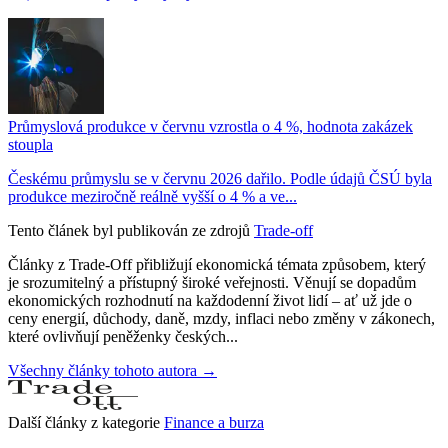
Průmyslová produkce v červnu vzrostla o 4 %, hodnota zakázek
stoupla
Českému průmyslu se v červnu 2026 dařilo. Podle údajů ČSÚ byla
produkce meziročně reálně vyšší o 4 % a ve...
Tento článek byl publikován ze zdrojů
Trade-off
Články z Trade-Off přibližují ekonomická témata způsobem, který
je srozumitelný a přístupný široké veřejnosti. Věnují se dopadům
ekonomických rozhodnutí na každodenní život lidí – ať už jde o
ceny energií, důchody, daně, mzdy, inflaci nebo změny v zákonech,
které ovlivňují peněženky českých...
Všechny články tohoto autora →
Další články z kategorie
Finance a burza