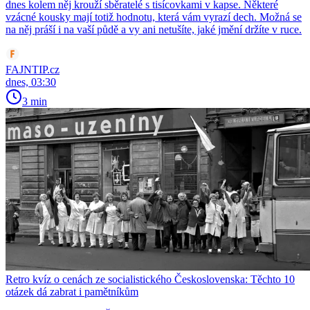
dnes kolem něj krouží sběratelé s tisícovkami v kapse. Některé
vzácné kousky mají totiž hodnotu, která vám vyrazí dech. Možná se
na něj práší i na vaší půdě a vy ani netušíte, jaké jmění držíte v ruce.
FAJNTIP.cz
dnes, 03:30
3 min
Retro kvíz o cenách ze socialistického Československa: Těchto 10
otázek dá zabrat i pamětníkům