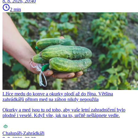
8. 8. 2026, 20:40
2 min
Lžíce medu do konve a okurky plodí až do října. Většina
zahrádkářů přitom med na záhon nikdy nepoužila
Okurky a med jsou tu od toho, aby vaše letní zahradničení bylo
plodné i veselé. Když víte, jak na to, určitě nešlápnete vedle.
Chalupáři-Zahrádkáři