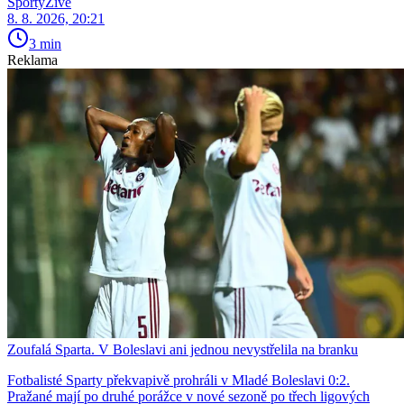
SportyŽivě
8. 8. 2026, 20:21
3 min
Reklama
Zoufalá Sparta. V Boleslavi ani jednou nevystřelila na branku
Fotbalisté Sparty překvapivě prohráli v Mladé Boleslavi 0:2.
Pražané mají po druhé porážce v nové sezoně po třech ligových