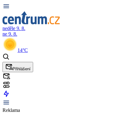
neděle 9. 8.
ne 9. 8.
14°C
Přihlášení
Reklama