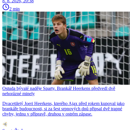
8. 8. 2026, 20:38
2 min
Ostuda bývalé naděje Sparty. Brankář Heerkens předvedl dvě
nehorázné minely
Dvacetiletý Joeri Heerkens, kterého Ajax před rokem kupoval jako
brankáře budoucnosti, si za šest srpnových dnů připsal dvě trapné
chyby, jednu v přípravě, druhou v ostrém zápase.