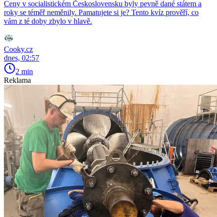
Ceny v socialistickém Československu byly pevně dané státem a
roky se téměř neměnily. Pamatujete si je? Tento kvíz prověří, co
vám z té doby zbylo v hlavě.
Cooky.cz
dnes, 02:57
2 min
Reklama