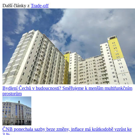
Další články z
Trade-off
Bydlení Čechů v budoucnosti? Směřujeme k menším multifunkčním
prostorům
ČNB ponechala sazby beze změny, inflace má krátkodobě vzrůst ke
3 %