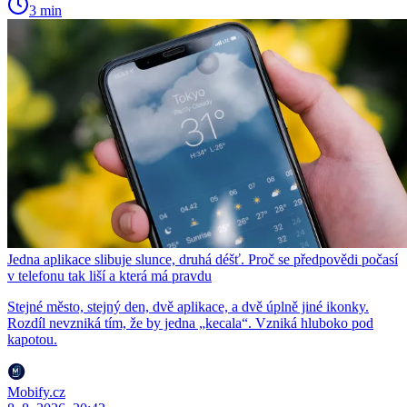
3 min
Jedna aplikace slibuje slunce, druhá déšť. Proč se předpovědi počasí
v telefonu tak liší a která má pravdu
Stejné město, stejný den, dvě aplikace, a dvě úplně jiné ikonky.
Rozdíl nevzniká tím, že by jedna „kecala“. Vzniká hluboko pod
kapotou.
Mobify.cz