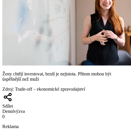
Ženy chtějí investovat, brzdí je nejistota. Přitom mohou být
úspěšnější než muži
Zdroj
:
Trade-off – ekonomické zpravodajství
Sdílet
Denní
výzva
0
Reklama