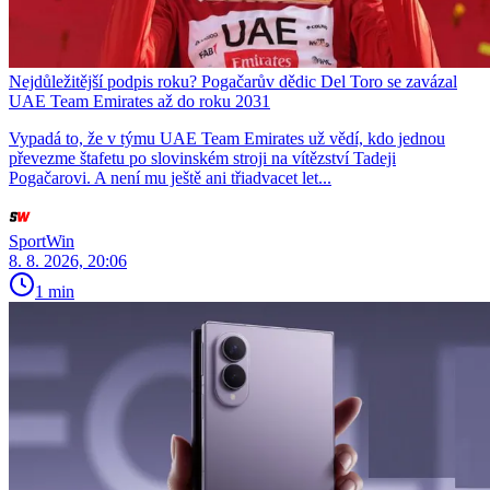
Nejdůležitější podpis roku? Pogačarův dědic Del Toro se zavázal
UAE Team Emirates až do roku 2031
Vypadá to, že v týmu UAE Team Emirates už vědí, kdo jednou
převezme štafetu po slovinském stroji na vítězství Tadeji
Pogačarovi. A není mu ještě ani třiadvacet let...
SportWin
8. 8. 2026, 20:06
1 min