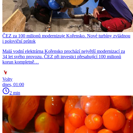
ČEZ za 100 milionů modernizuje Kořensko. Nové turbíny zvládnou
i poloviční průtok
Malá vodní elektrárna Kořensko prochází největší modernizací za
34 let svého provozu. ČEZ při investici přesahující 100 milionů
korun kompletně…
Volty
dnes, 01:00
2 min