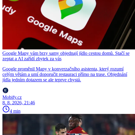
Google Mapy vám brzy samy objednají jídlo cestou domů. Stačí se
zeptat a AI zařídí zbytek za vás
Google proměnil Mapy v konverzačního asistenta, který rozumí
celým větám a umí doporučit restauraci přímo na trase. Objednání
jídla jedním dotazem se ale teprve chystá.
Mobify.cz
8. 8. 2026, 21:46
4 min