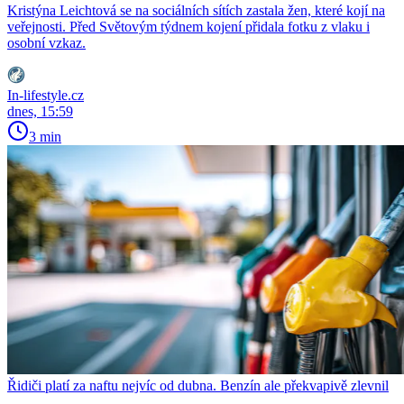
Kristýna Leichtová se na sociálních sítích zastala žen, které kojí na
veřejnosti. Před Světovým týdnem kojení přidala fotku z vlaku i
osobní vzkaz.
In-lifestyle.cz
dnes, 15:59
3 min
Řidiči platí za naftu nejvíc od dubna. Benzín ale překvapivě zlevnil