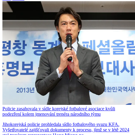
Policie zasahovala v sídle korejské fotbalové asociace kvůli
podezření kolem jmenování trenéra národního týmu
Jihokorejská policie prohledala sídlo fotbalového svazu KFA.
Vyšetřovatelé zajišťovali dokumenty k procesu, jímž se v létě 2024