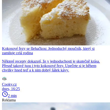
Kokosové řezy se šlehačkou: Jednoduchý moučník, který si
zamiluje celá rodina
Některé recepty dokazují, že v jednoduchosti je skutečně krása.
Přesně takové jsou i tyto kokosové řezy. Upečete si je během
chvilky hned teď a k nim dobrý šálek kávy.
Cooky.cz
dnes, 16:25
2 min
Reklama