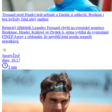
Trossard proti Hradci hrát nebude a Darida si oddechl. Beşiktaş i
bez hvězdy čeká plný stadion
Belgický křídelník Leandro Trossard chybí na evropské soupisce
Beşiktaşe. Hradec Králové ve čtvrtek 6. srpna vybíhá do vyprodané
FINEP Areny s vědomím, že největší letní posilu soupeře
nepotkává.
SportyŽivě
dnes, 16:17
3 min