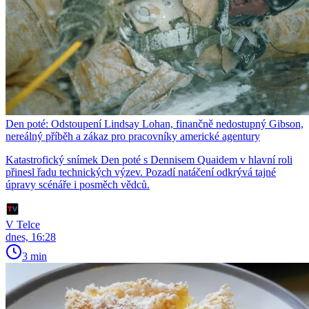
Den poté: Odstoupení Lindsay Lohan, finančně nedostupný Gibson,
nereálný příběh a zákaz pro pracovníky americké agentury
Katastrofický snímek Den poté s Dennisem Quaidem v hlavní roli
přinesl řadu technických výzev. Pozadí natáčení odkrývá tajné
úpravy scénáře i posměch vědců.
V Telce
dnes, 16:28
3 min