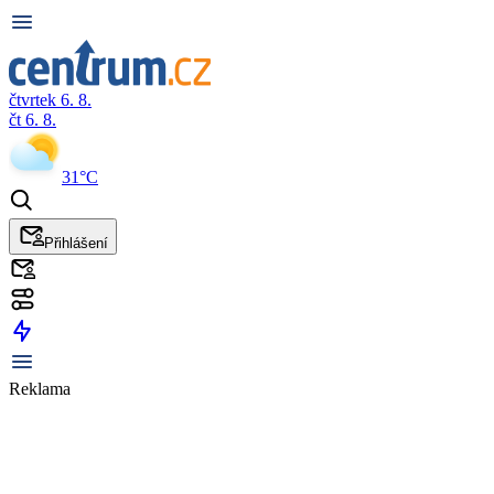
čtvrtek 6. 8.
čt 6. 8.
31°C
Přihlášení
Reklama