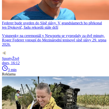
Federer bude uveden do Síně slávy. V grandslamech ho překonal
jen Djokovič, řadu rekordů stále drží
Vstupenky na ceremoniál v Newportu se vyprodaly za dvě minuty.
Roger Federer vstoupí do Mezinárodní tenisové síně slávy 29. srpna
2026.
SportyŽivě
dnes, 16:12
3 min
Reklama