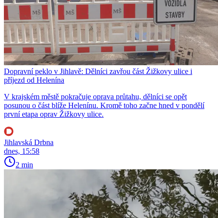
Dopravní peklo v Jihlavě: Dělníci zavřou část Žižkovy ulice i
příjezd od Helenína
V krajském městě pokračuje oprava průtahu, dělníci se opět
posunou o část blíže Helenínu. Kromě toho začne hned v pondělí
první etapa oprav Žižkovy ulice.
Jihlavská Drbna
dnes, 15:58
2 min