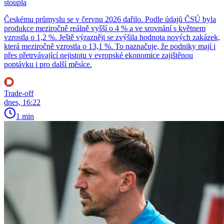
stoupla
Českému průmyslu se v červnu 2026 dařilo. Podle údajů ČSÚ byla
produkce meziročně reálně vyšší o 4 % a ve srovnání s květnem
vzrostla o 1,2 %. Ještě výrazněji se zvýšila hodnota nových zakázek,
která meziročně vzrostla o 13,1 %. To naznačuje, že podniky mají i
přes přetrvávající nejistotu v evropské ekonomice zajištěnou
poptávku i pro další měsíce.
Trade-off
dnes, 16:22
1 min