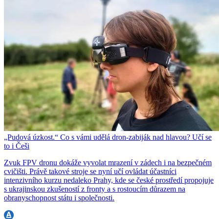
„Pudová úzkost.“ Co s vámi udělá dron-zabiják nad hlavou? Učí se
to i Češi
Zvuk FPV dronu dokáže vyvolat mrazení v zádech i na bezpečném
cvičišti. Právě takové stroje se nyní učí ovládat účastníci
intenzivního kurzu nedaleko Prahy, kde se české prostředí propojuje
s ukrajinskou zkušeností z fronty a s rostoucím důrazem na
obranyschopnost státu i společnosti.