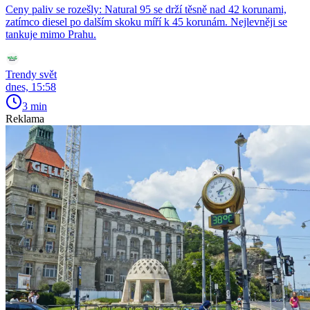
Ceny paliv se rozešly: Natural 95 se drží těsně nad 42 korunami,
zatímco diesel po dalším skoku míří k 45 korunám. Nejlevněji se
tankuje mimo Prahu.
Trendy svět
dnes, 15:58
3 min
Reklama