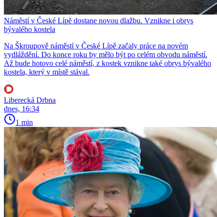
Náměstí v České Lípě dostane novou dlažbu. Vznikne i obrys
bývalého kostela
Na Škroupově náměstí v České Lípě začaly práce na novém
vydláždění. Do konce roku by mělo být po celém obvodu náměstí.
Až bude hotovo celé náměstí, z kostek vznikne také obrys bývalého
kostela, který v místě stával.
Liberecká Drbna
dnes, 16:34
1 min