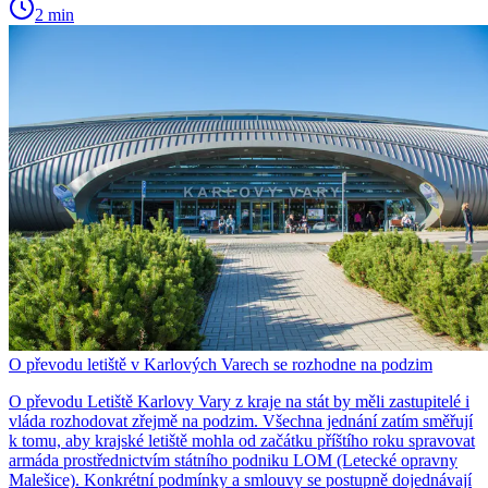
2 min
O převodu letiště v Karlových Varech se rozhodne na podzim
O převodu Letiště Karlovy Vary z kraje na stát by měli zastupitelé i
vláda rozhodovat zřejmě na podzim. Všechna jednání zatím směřují
k tomu, aby krajské letiště mohla od začátku příštího roku spravovat
armáda prostřednictvím státního podniku LOM (Letecké opravny
Malešice). Konkrétní podmínky a smlouvy se postupně dojednávají