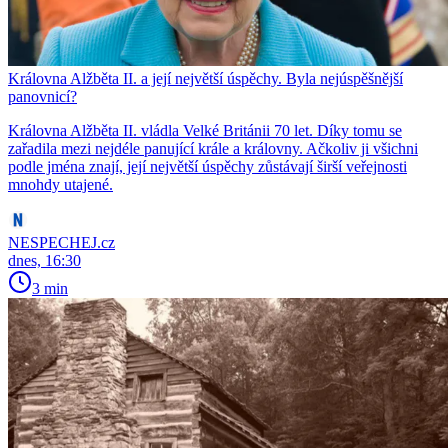
Královna Alžběta II. a její největší úspěchy. Byla nejúspěšnější
panovnicí?
Královna Alžběta II. vládla Velké Británii 70 let. Díky tomu se
zařadila mezi nejdéle panující krále a královny. Ačkoliv ji všichni
podle jména znají, její největší úspěchy zůstávají širší veřejnosti
mnohdy utajené.
NESPECHEJ.cz
dnes, 16:30
3 min