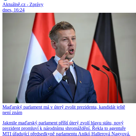
Aktuálně.cz - Zprávy
dnes, 16:24
Maďarský parlament má v úterý zvolit prezidenta, kandidát ještě
není znám
Jakmile maďarský parlament příští úterý zvolí hlavu státu, nový
prezident promluví k národnímu shromáždění. Řekla to agentuře
MTI úřadující předsedkyně parlamentu Anikó Hallerová Nagyová.