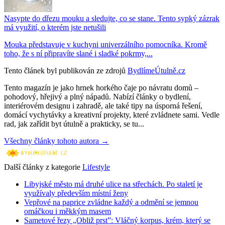
Nasypte do dřezu mouku a sledujte, co se stane. Tento sypký zázrak
má využití, o kterém jste netušili
Mouka představuje v kuchyni univerzálního pomocníka. Kromě
toho, že s ní připravíte slané i sladké pokrmy,...
Tento článek byl publikován ze zdrojů
BydlímeÚtulně.cz
Tento magazín je jako hrnek horkého čaje po návratu domů –
pohodový, hřejivý a plný nápadů. Nabízí články o bydlení,
interiérovém designu i zahradě, ale také tipy na úsporná řešení,
domácí vychytávky a kreativní projekty, které zvládnete sami. Vedle
rad, jak zařídit byt útulně a prakticky, se tu...
Všechny články tohoto autora →
Další články z kategorie
Lifestyle
Libyjské město má druhé ulice na střechách. Po staletí je
využívaly především místní ženy
Vepřové na paprice zvládne každý a odmění se jemnou
omáčkou i měkkým masem
Sametové řezy „Obliž prst”: Vláčný korpus, krém, který se