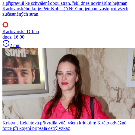
a připravují ke schválení obou stran, řekl dnes novinářům hejtman
Karlovarského kraje Petr Kubis (ANO) po jednání zástupců všech
zúčastněných stran.
Karlovarská Drbna
dnes, 16:00
2 min
Kristýna Leichtová přitvrdila vůči všem kritikům: K této odvážné
fotce při kojení připsala ostrý vzkaz