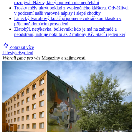
rozplývá. Název, který opravdu nic nepřehání
Trosky měly ukrýt poklad z vypleněného kláštera. Odvážlivci
v podzemí našli varovné nápisy i slepé chodby
Linecký tvarohový koláč připomene cukrářskou klasiku v
příjemně domácím provedení
Zlatobýl, netýkavka, bolševník: kdo je má na zahradě a
neodstraní, riskuje pokutu až 2 miliony Kč. Stačí i jeden keř
Zobrazit více
Lifestyle
Bydlení
Vybrali jsme pro vás
Magazíny a zajímavosti