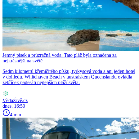
Jemný písek a průzračná voda. Tato pláž byla označena za
nejkrásnější na světě
Sedm kilometrů křemičitého písku, tyrkysová voda a ani jeden hotel
v dohledu. Whitehaven Beach v australském Queenslandu ovládla
žebříček padesáti nejlepších pláží světa.
VědaŽivě.cz
dnes, 16:50
4 min