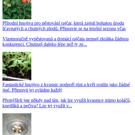
Přírodní hnojiva pro pěstování rajčat, která zajistí bohatou úrodu
šťavnatých a chutných plodů. Připravte se na letošní sezonu včas
Vlastnoručně vypěstovaná a domácí rajčata nemají zkrátka žádnou
konkurenci. Chutnají daleko lépe než ty ze...
Fantastické hnojivo z kvasnic podpoří růst a květ rostlin jako žádné
jiné. Připravit jej zvládne každý
Přemýšleli jste někdy nad tím, jak lze využít kvasnice mimo koláčů,
knedlíků a pečiva? Lze jej využít v...