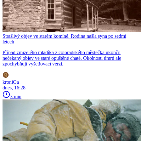
Strašlivý objev ve starém komíně. Rodina našla syna po sedmi
letech
Případ zmizelého mladíka z coloradského městečka ukončil
nečekaný objev ve staré opuštěné chatě. Okolnosti úmrtí ale
zpochybňují vyšetřovací verzi.
kroniQa
dnes, 16:28
3 min