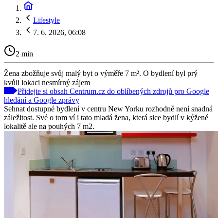
Lifestyle
7. 6. 2026, 06:08
2 min
Žena zbožňuje svůj malý byt o výměře 7 m². O bydlení byl prý
kvůli lokaci nesmírný zájem
Přidejte si obsah Centrum.cz do oblíbených zdrojů pro Google
hledání a Google zprávy
Sehnat dostupné bydlení v centru New Yorku rozhodně není snadná
záležitost. Své o tom ví i tato mladá žena, která sice bydlí v kýžené
lokalitě ale na pouhých 7 m2.