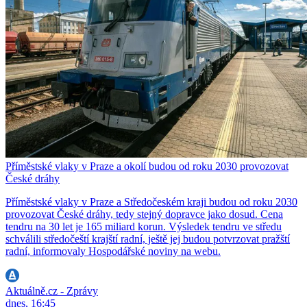
Příměstské vlaky v Praze a okolí budou od roku 2030 provozovat
České dráhy
Příměstské vlaky v Praze a Středočeském kraji budou od roku 2030
provozovat České dráhy, tedy stejný dopravce jako dosud. Cena
tendru na 30 let je 165 miliard korun. Výsledek tendru ve středu
schválili středočeští krajští radní, ještě jej budou potvrzovat pražští
radní, informovaly Hospodářské noviny na webu.
Aktuálně.cz - Zprávy
dnes, 16:45