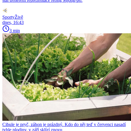
stal trenérem reprezentace Hong Mjong-po.
SportyŽivě
dnes, 16:43
3 min
Cibule je pryč, záhon je prázdný. Kdo do něj teď v červenci nasadí
tyhle plodiny, v září sklízí znovu