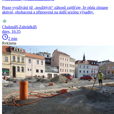
Praxe využívání již „použitých“ záhonů zajišťuje, že půda zůstane
aktivní, obohacená a připravená na další sezónu výsadby.
Chalupáři-Zahrádkáři
dnes, 16:35
2 min
Reklama