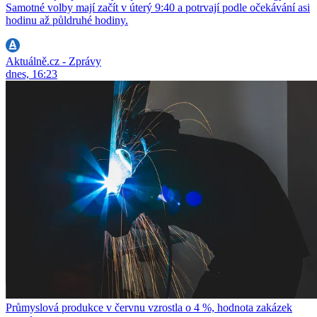
Samotné volby mají začít v úterý 9:40 a potrvají podle očekávání asi
hodinu až půldruhé hodiny.
Aktuálně.cz - Zprávy
dnes, 16:23
Průmyslová produkce v červnu vzrostla o 4 %, hodnota zakázek