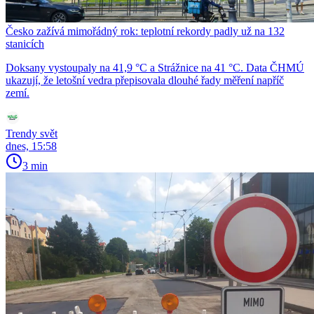
Česko zažívá mimořádný rok: teplotní rekordy padly už na 132
stanicích
Doksany vystoupaly na 41,9 °C a Strážnice na 41 °C. Data ČHMÚ
ukazují, že letošní vedra přepisovala dlouhé řady měření napříč
zemí.
Trendy svět
dnes, 15:58
3 min