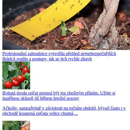
Profesionální zahradnice vytvořila přehled nejnebezpečnějších
škůdců rostlin a postupy, jak se jich rychle zbavit
Bohatá úroda rajčat nemusí být jen zbožným přáním. Užijte si
úspěšnou sklizeň již během letošní sezony
Ačkoliv, samozřejmě v závislosti na ročním období, bývají často i v
obchodě koupená rajčata velice chutná,...