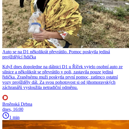
Auto se na D1 několikrát převrátilo. Pomoc poskytla jediná
projíždějící řidička
Když dnes dopoledne na dálnici D1 u Říček vyjelo osobní auto ze
silnice a několikrát se převrátilo v poli, zastavila pouze jediná
řidička. Zraněnému muži poskytla první pomoc, zatímco ostatní
vozy projížděly dál. Za svou pohotovost si od jihomoravských
záchranářů vysloužila netradiční odměnu.
Brněnská Drbna
dnes, 16:00
1 min