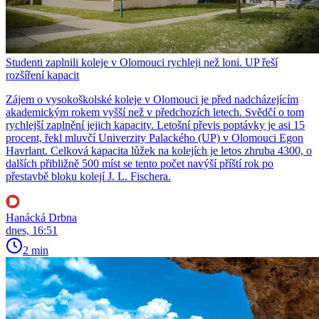
Studenti zaplnili koleje v Olomouci rychleji než loni. UP řeší
rozšíření kapacit
Zájem o vysokoškolské koleje v Olomouci je před nadcházejícím
akademickým rokem vyšší než v předchozích letech. Svědčí o tom
rychlejší zaplnění jejich kapacity. Letošní převis poptávky je asi 15
procent, řekl mluvčí Univerzity Palackého (UP) v Olomouci Egon
Havrlant. Celková kapacita lůžek na kolejích je letos zhruba 4300, o
dalších přibližně 500 míst se tento počet navýší příští rok po
přestavbě bloku kolejí J. L. Fischera.
Hanácká Drbna
dnes, 16:51
2 min