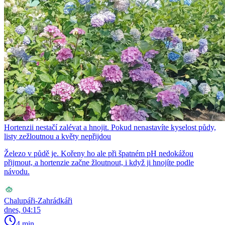
Hortenzii nestačí zalévat a hnojit. Pokud nenastavíte kyselost půdy,
listy zežloutnou a květy nepřijdou
Železo v půdě je. Kořeny ho ale při špatném pH nedokážou
přijmout, a hortenzie začne žloutnout, i když ji hnojíte podle
návodu.
Chalupáři-Zahrádkáři
dnes, 04:15
4 min