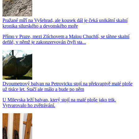
Pražané míří na Vyšehrad, ale kousek dál je čeká unikátní skalní
kronika silurského a devonského moře
Přímo v Praze, mezi Zlíchovem a Malou Chuchlí, se táhne skalní
defilé, v němž je zakonzervován čtyři sta...
Dvoumetrový balvan na Petrovicku stojí na překvapivě malé ploše
už tisíce let. Stačí ale málo a bude po něm
U Milevska leží balvan, který stojí na malé ploše jako trik.
Vytvarovalo ho zvětrávání.