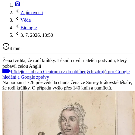
Zajímavosti
Věda
Biologie
3. 7. 2026, 13:50
4 min
Žena tvrdila, že rodí králíky. Lékaři i dvůr naletěli podvodu, který
pobavil celou Anglii
Přidejte si obsah Centrum.cz do oblíbených zdrojů pro Google
hledání a Google zprávy
Na podzim 1726 přesvědčila chudá žena ze Surrey královské lékaře,
že rodí králíky. O případu vyšlo přes 140 knih a pamfletů.