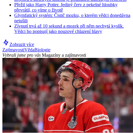
Přežil jako Harry Potter. Jediný červ z pekelné hloubky
převrátil, co víme o životě
Glymfatický systém: Čistič mozku, o kterém vědci donedávna
netušili
Zívnutí trvá až 10 sekund a mozek při něm nechytá kyslík.
Vědci ho popisují jako nouzové chlazení hlavy
Zobrazit více
Zajímavosti
Věda
Biologie
Vybrali jsme pro vás
Magazíny a zajímavosti