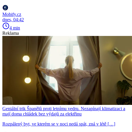
Mobify.cz
dnes, 04:42
4 min
Reklama
Geniální trik Španělů proti letnímu vedru. Nezapínají klimatizaci a
mají doma chládek bez výdajů za elektřinu
Rozpálený byt, ve kterém se v noci nedá spát, zná v létě […]