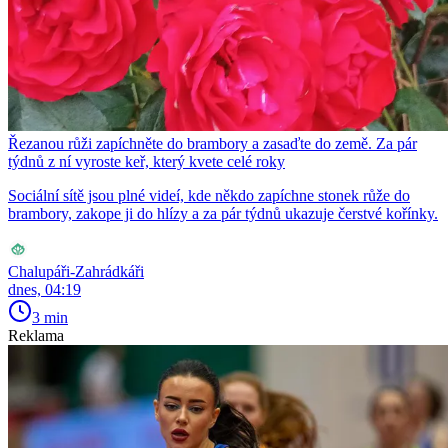
Řezanou růži zapíchněte do brambory a zasaďte do země. Za pár
týdnů z ní vyroste keř, který kvete celé roky
Sociální sítě jsou plné videí, kde někdo zapíchne stonek růže do
brambory, zakope ji do hlízy a za pár týdnů ukazuje čerstvé kořínky.
Chalupáři-Zahrádkáři
dnes, 04:19
3 min
Reklama