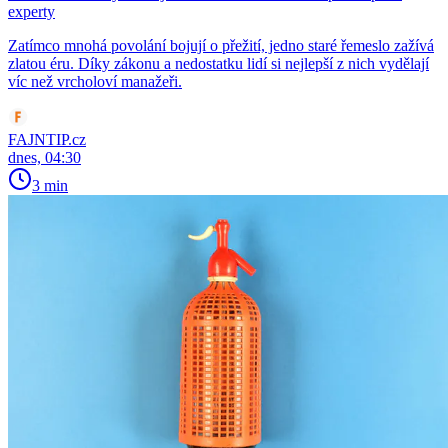
experty
Zatímco mnohá povolání bojují o přežití, jedno staré řemeslo zažívá
zlatou éru. Díky zákonu a nedostatku lidí si nejlepší z nich vydělají
víc než vrcholoví manažeři.
FAJNTIP.cz
dnes, 04:30
3 min