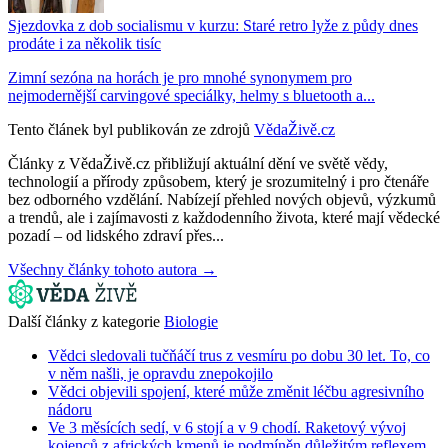
Sjezdovka z dob socialismu v kurzu: Staré retro lyže z půdy dnes
prodáte i za několik tisíc
Zimní sezóna na horách je pro mnohé synonymem pro
nejmodernější carvingové speciálky, helmy s bluetooth a...
Tento článek byl publikován ze zdrojů
VědaŽivě.cz
Články z VědaŽivě.cz přibližují aktuální dění ve světě vědy,
technologií a přírody způsobem, který je srozumitelný i pro čtenáře
bez odborného vzdělání. Nabízejí přehled nových objevů, výzkumů
a trendů, ale i zajímavosti z každodenního života, které mají vědecké
pozadí – od lidského zdraví přes...
Všechny články tohoto autora →
Další články z kategorie
Biologie
Vědci sledovali tučňáčí trus z vesmíru po dobu 30 let. To, co
v něm našli, je opravdu znepokojilo
Vědci objevili spojení, které může změnit léčbu agresivního
nádoru
Ve 3 měsících sedí, v 6 stojí a v 9 chodí. Raketový vývoj
kojenců z afrických kmenů je podmíněn důležitým reflexem