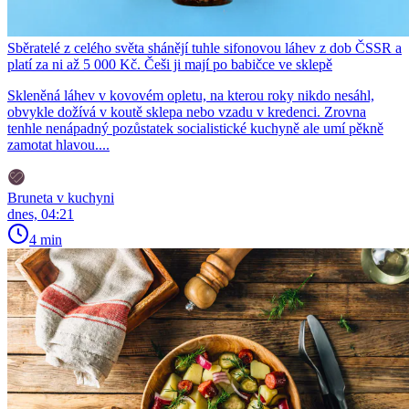
Sběratelé z celého světa shánějí tuhle sifonovou láhev z dob ČSSR a
platí za ni až 5 000 Kč. Češi ji mají po babičce ve sklepě
Skleněná láhev v kovovém opletu, na kterou roky nikdo nesáhl,
obvykle dožívá v koutě sklepa nebo vzadu v kredenci. Zrovna
tenhle nenápadný pozůstatek socialistické kuchyně ale umí pěkně
zamotat hlavou....
Bruneta v kuchyni
dnes, 04:21
4 min