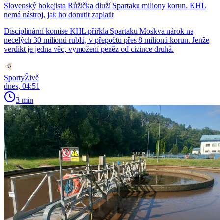
Slovenský hokejista Růžička dluží Spartaku miliony korun. KHL
nemá nástroj, jak ho donutit zaplatit
Disciplinární komise KHL přiřkla Spartaku Moskva nárok na
necelých 30 milionů rublů, v přepočtu přes 8 milionů korun. Jenže
verdikt je jedna věc, vymožení peněz od cizince druhá.
SportyŽivě
dnes, 04:51
3 min