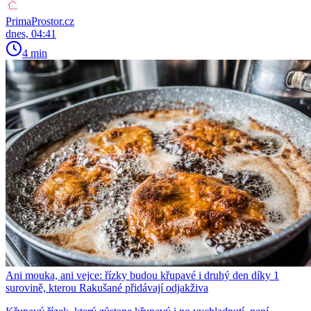
PrimaProstor.cz
dnes, 04:41
4 min
Ani mouka, ani vejce: řízky budou křupavé i druhý den díky 1
surovině, kterou Rakušané přidávají odjakživa