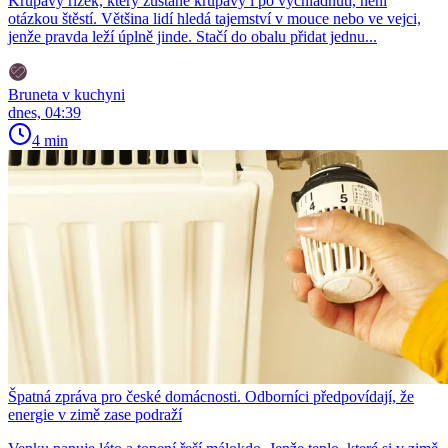
Křupavý řízek, který zůstane křupavý i po vychladnutí, není
otázkou štěstí. Většina lidí hledá tajemství v mouce nebo ve vejci,
jenže pravda leží úplně jinde. Stačí do obalu přidat jednu...
Bruneta v kuchyni
dnes, 04:39
4 min
Špatná zpráva pro české domácnosti. Odborníci předpovídají, že
energie v zimě zase podraží