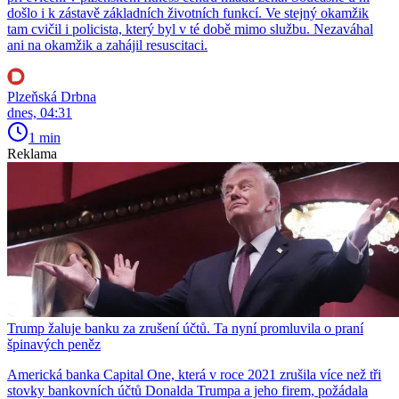
došlo i k zástavě základních životních funkcí. Ve stejný okamžik
tam cvičil i policista, který byl v té době mimo službu. Nezaváhal
ani na okamžik a zahájil resuscitaci.
Plzeňská Drbna
dnes, 04:31
1 min
Reklama
Trump žaluje banku za zrušení účtů. Ta nyní promluvila o praní
špinavých peněz
Americká banka Capital One, která v roce 2021 zrušila více než tři
stovky bankovních účtů Donalda Trumpa a jeho firem, požádala