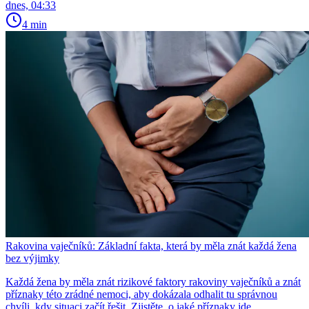
dnes, 04:33
4 min
Rakovina vaječníků: Základní fakta, která by měla znát každá žena
bez výjimky
Každá žena by měla znát rizikové faktory rakoviny vaječníků a znát
příznaky této zrádné nemoci, aby dokázala odhalit tu správnou
chvíli, kdy situaci začít řešit. Zjistěte, o jaké příznaky jde.