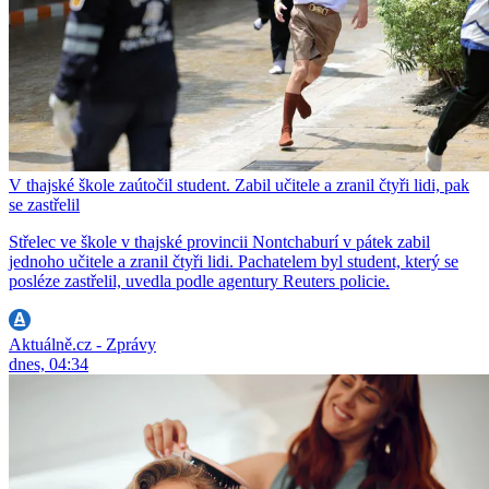
V thajské škole zaútočil student. Zabil učitele a zranil čtyři lidi, pak
se zastřelil
Střelec ve škole v thajské provincii Nontchaburí v pátek zabil
jednoho učitele a zranil čtyři lidi. Pachatelem byl student, který se
posléze zastřelil, uvedla podle agentury Reuters policie.
Aktuálně.cz - Zprávy
dnes, 04:34