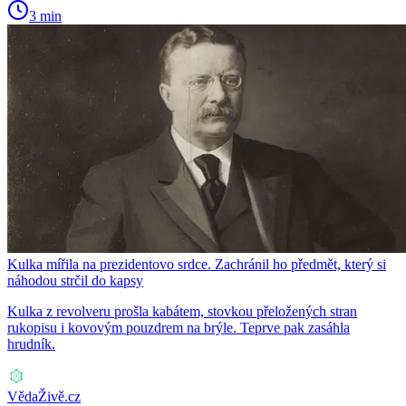
3 min
Kulka mířila na prezidentovo srdce. Zachránil ho předmět, který si
náhodou strčil do kapsy
Kulka z revolveru prošla kabátem, stovkou přeložených stran
rukopisu i kovovým pouzdrem na brýle. Teprve pak zasáhla
hrudník.
VědaŽivě.cz