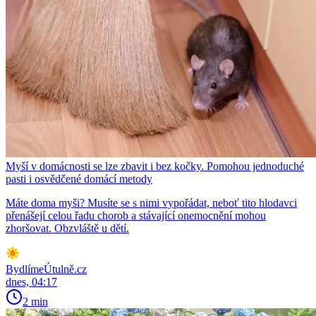
Myší v domácnosti se lze zbavit i bez kočky. Pomohou jednoduché
pasti i osvědčené domácí metody
Máte doma myši? Musíte se s nimi vypořádat, neboť tito hlodavci
přenášejí celou řadu chorob a stávající onemocnění mohou
zhoršovat. Obzvláště u dětí.
BydlímeÚtulně.cz
dnes, 04:17
2 min