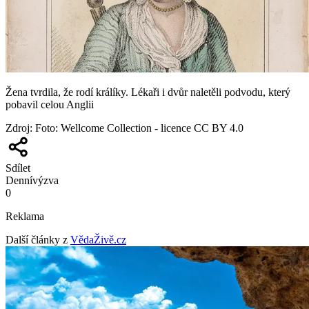
Žena tvrdila, že rodí králíky. Lékaři i dvůr naletěli podvodu, který
pobavil celou Anglii
Zdroj
:
Foto: Wellcome Collection - licence CC BY 4.0
Sdílet
Denní
výzva
0
Reklama
Další články z
VědaŽivě.cz