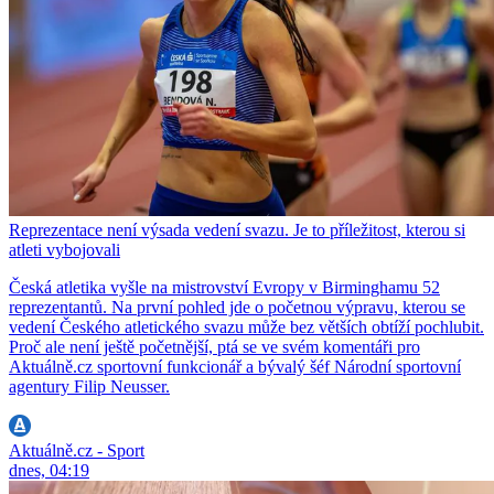
Reprezentace není výsada vedení svazu. Je to příležitost, kterou si
atleti vybojovali
Česká atletika vyšle na mistrovství Evropy v Birminghamu 52
reprezentantů. Na první pohled jde o početnou výpravu, kterou se
vedení Českého atletického svazu může bez větších obtíží pochlubit.
Proč ale není ještě početnější, ptá se ve svém komentáři pro
Aktuálně.cz sportovní funkcionář a bývalý šéf Národní sportovní
agentury Filip Neusser.
Aktuálně.cz - Sport
dnes, 04:19