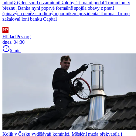
minulý týden soud o zamítnutí žaloby. Tu na ni podal Trump loni v
březnu. Banka nyní poprvé formálně spojila obavy z praní
špinavých peněz s rodinným podnikem prezidenta Trumpa. Trump
zažaloval loni banku Capital
HlídacíPes.org
dnes, 04:30
6 min
Kolik v Česku vydělávají kominíci. Měsíční mzda překvapila i