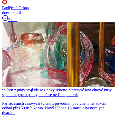
Budějcká Drbna
dnes, 04:46
2 min
Svícen z půdy stojí víc než nový iPhone. Sběratelé loví cínové kusy
s jedním typem patiny, která se nedá napodobit
Pár secesních cínových svícnů s původním povrchem má aukční
odhad přes 50 tisíc korun. Nový iPhone 16 startuje na necelých
dvaceti.