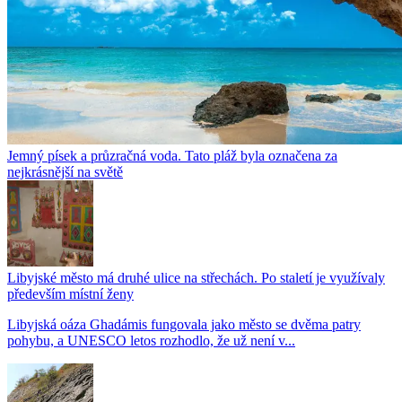
Jemný písek a průzračná voda. Tato pláž byla označena za
nejkrásnější na světě
Libyjské město má druhé ulice na střechách. Po staletí je využívaly
především místní ženy
Libyjská oáza Ghadámis fungovala jako město se dvěma patry
pohybu, a UNESCO letos rozhodlo, že už není v...