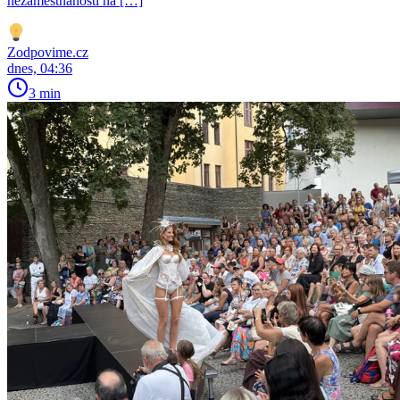
nezaměstnanosti na […]
Zodpovime.cz
dnes, 04:36
3 min