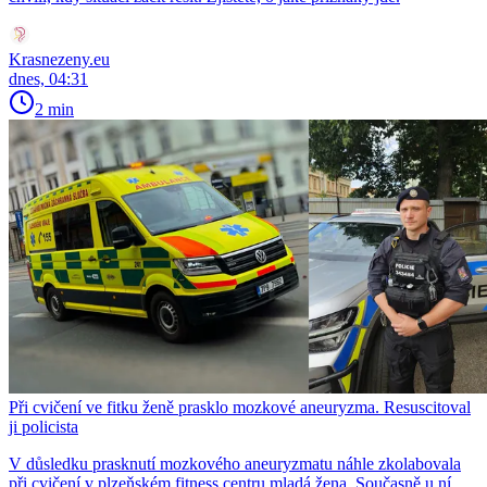
Krasnezeny.eu
dnes, 04:31
2 min
Při cvičení ve fitku ženě prasklo mozkové aneuryzma. Resuscitoval
ji policista
V důsledku prasknutí mozkového aneuryzmatu náhle zkolabovala
při cvičení v plzeňském fitness centru mladá žena. Současně u ní