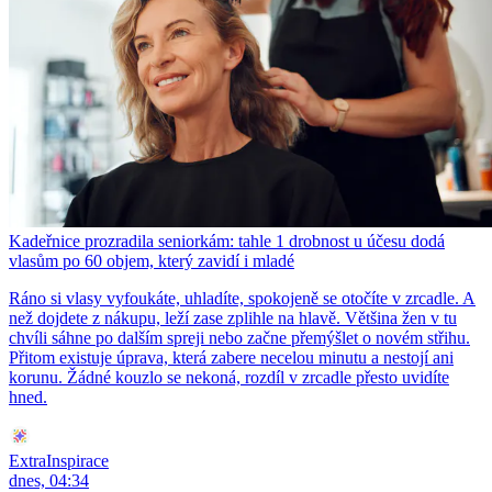
Kadeřnice prozradila seniorkám: tahle 1 drobnost u účesu dodá
vlasům po 60 objem, který zavidí i mladé
Ráno si vlasy vyfoukáte, uhladíte, spokojeně se otočíte v zrcadle. A
než dojdete z nákupu, leží zase zplihle na hlavě. Většina žen v tu
chvíli sáhne po dalším spreji nebo začne přemýšlet o novém střihu.
Přitom existuje úprava, která zabere necelou minutu a nestojí ani
korunu. Žádné kouzlo se nekoná, rozdíl v zrcadle přesto uvidíte
hned.
ExtraInspirace
dnes, 04:34