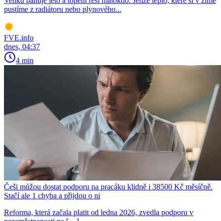
Venku panuje léto a topení řeší málokdo. Jenže teplo, které si v zimě
pustíme z radiátoru nebo plynového...
FVE.info
dnes, 04:37
4 min
Češi můžou dostat podporu na pracáku klidně i 38500 Kč měsíčně.
Stačí ale 1 chyba a přijdou o ni
Reforma, která začala platit od ledna 2026, zvedla podporu v