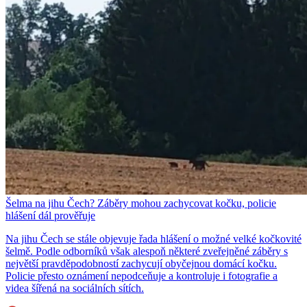
Šelma na jihu Čech? Záběry mohou zachycovat kočku, policie
hlášení dál prověřuje
Na jihu Čech se stále objevuje řada hlášení o možné velké kočkovité
šelmě. Podle odborníků však alespoň některé zveřejněné záběry s
největší pravděpodobností zachycují obyčejnou domácí kočku.
Policie přesto oznámení nepodceňuje a kontroluje i fotografie a
videa šířená na sociálních sítích.