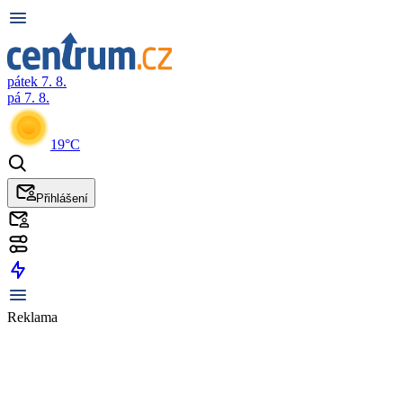
pátek 7. 8.
pá 7. 8.
19°C
Přihlášení
Reklama