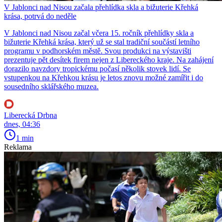
V Jablonci nad Nisou začala přehlídka skla a bižuterie Křehká
krása, potrvá do neděle
V Jablonci nad Nisou začal včera 15. ročník přehlídky skla a
bižuterie Křehká krása, který už se stal tradiční součástí letního
programu v podhorském městě. Svou produkci na výstavišti
prezentuje pět desítek firem nejen z Libereckého kraje. Na zahájení
dorazilo navzdory tropickému počasí několik stovek lidí. Se
vstupenkou na Křehkou krásu je letos znovu možné zamířit i do
sousedního sklářského muzea.
Liberecká Drbna
dnes, 04:36
1 min
Reklama