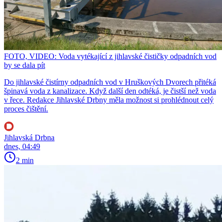
FOTO, VIDEO: Voda vytékající z jihlavské čističky odpadních vod
by se dala pít
Do jihlavské čistírny odpadních vod v Hruškových Dvorech přitéká
špinavá voda z kanalizace. Když další den odtéká, je čistší než voda
v řece. Redakce Jihlavské Drbny měla možnost si prohlédnout celý
proces čištění.
Jihlavská Drbna
dnes, 04:49
2 min