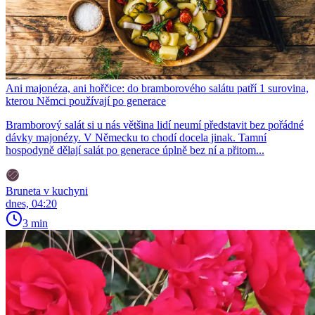
Ani majonéza, ani hořčice: do bramborového salátu patří 1 surovina,
kterou Němci používají po generace
Bramborový salát si u nás většina lidí neumí představit bez pořádné
dávky majonézy. V Německu to chodí docela jinak. Tamní
hospodyně dělají salát po generace úplně bez ní a přitom...
Bruneta v kuchyni
dnes, 04:20
3 min