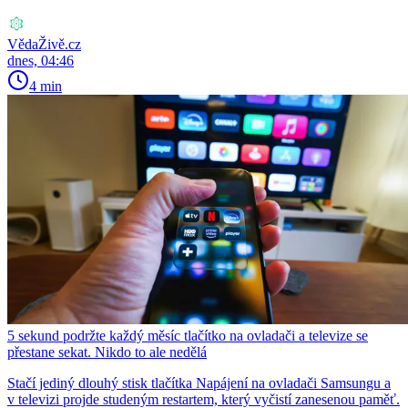
VědaŽivě.cz
dnes, 04:46
4 min
5 sekund podržte každý měsíc tlačítko na ovladači a televize se
přestane sekat. Nikdo to ale nedělá
Stačí jediný dlouhý stisk tlačítka Napájení na ovladači Samsungu a
v televizi projde studeným restartem, který vyčistí zanesenou paměť.