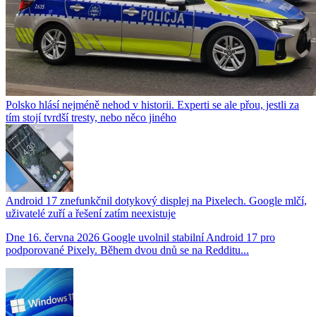
Polsko hlásí nejméně nehod v historii. Experti se ale přou, jestli za
tím stojí tvrdší tresty, nebo něco jiného
Android 17 znefunkčnil dotykový displej na Pixelech. Google mlčí,
uživatelé zuří a řešení zatím neexistuje
Dne 16. června 2026 Google uvolnil stabilní Android 17 pro
podporované Pixely. Během dvou dnů se na Redditu...