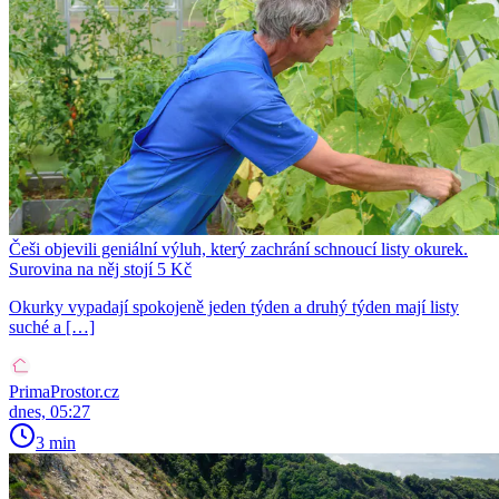
Češi objevili geniální výluh, který zachrání schnoucí listy okurek.
Surovina na něj stojí 5 Kč
Okurky vypadají spokojeně jeden týden a druhý týden mají listy
suché a […]
PrimaProstor.cz
dnes, 05:27
3 min