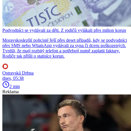
Podvodníci se vydávali za děti. Z rodičů vylákali přes milion korun
Moravskoslezští policisté řeší přes deset případů, kdy se podvodníci
přes SMS nebo WhatsApp vydávali za syna či dceru poškozených.
Tvrdili, že mají rozbitý telefon a potřebují nutně zaplatit faktury.
Rodiče tak přišli o statisíce korun.
Ostravská Drbna
dnes, 05:38
2 min
Reklama