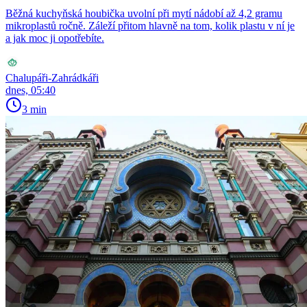
Běžná kuchyňská houbička uvolní při mytí nádobí až 4,2 gramu
mikroplastů ročně. Záleží přitom hlavně na tom, kolik plastu v ní je
a jak moc ji opotřebíte.
Chalupáři-Zahrádkáři
dnes, 05:40
3 min