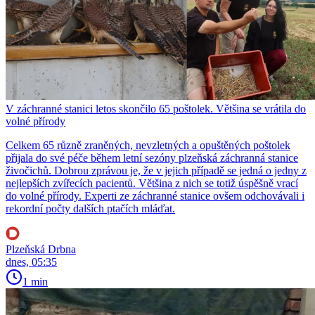
V záchranné stanici letos skončilo 65 poštolek. Většina se vrátila do
volné přírody
Celkem 65 různě zraněných, nevzletných a opuštěných poštolek
přijala do své péče během letní sezóny plzeňská záchranná stanice
živočichů. Dobrou zprávou je, že v jejich případě se jedná o jedny z
nejlepších zvířecích pacientů. Většina z nich se totiž úspěšně vrací
do volné přírody. Experti ze záchranné stanice ovšem odchovávali i
rekordní počty dalších ptačích mláďat.
Plzeňská Drbna
dnes, 05:35
1 min