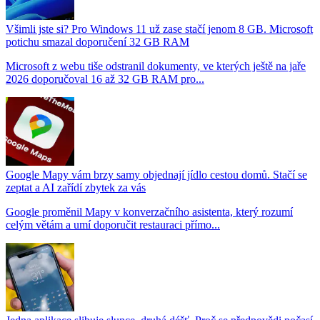
Všimli jste si? Pro Windows 11 už zase stačí jenom 8 GB. Microsoft
potichu smazal doporučení 32 GB RAM
Microsoft z webu tiše odstranil dokumenty, ve kterých ještě na jaře
2026 doporučoval 16 až 32 GB RAM pro...
Google Mapy vám brzy samy objednají jídlo cestou domů. Stačí se
zeptat a AI zařídí zbytek za vás
Google proměnil Mapy v konverzačního asistenta, který rozumí
celým větám a umí doporučit restauraci přímo...