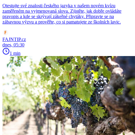
Otestujte své znalosti českého jazyka v našem novém kvízu
zaměřeném na vyjmenovaná slova. Zjistěte, jak dobře ovládáte
pravopis a kde se skrývají zákeřné chytáky. Připravte se na
zábavnou výzvu a prověřte, co si pamatujete ze školních lavic.
FAJNTIP.cz
dnes, 05:30
1 min