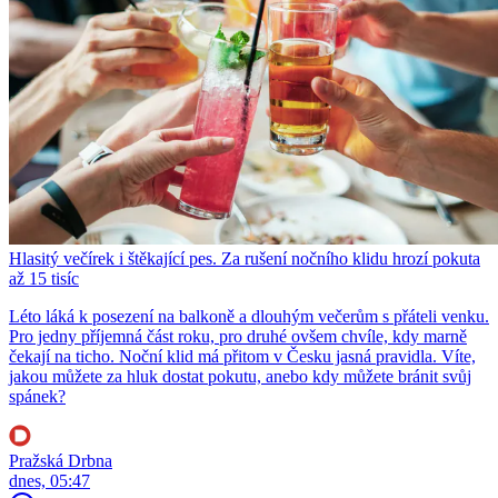
Hlasitý večírek i štěkající pes. Za rušení nočního klidu hrozí pokuta
až 15 tisíc
Léto láká k posezení na balkoně a dlouhým večerům s přáteli venku.
Pro jedny příjemná část roku, pro druhé ovšem chvíle, kdy marně
čekají na ticho. Noční klid má přitom v Česku jasná pravidla. Víte,
jakou můžete za hluk dostat pokutu, anebo kdy můžete bránit svůj
spánek?
Pražská Drbna
dnes, 05:47