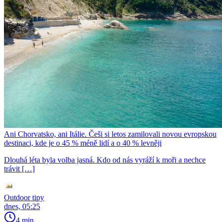
Ani Chorvatsko, ani Itálie. Češi si letos zamilovali novou evropskou
destinaci, kde je o 45 % méně lidí a o 40 % levněji
Dlouhá léta byla volba jasná. Kdo od nás vyráží k moři a nechce
trávit […]
Outdoor tipy
dnes, 05:25
4 min