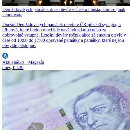
Den židovských památek dnes otevře v Česku i místa, kam se jinak
nepodíváte
Dnešní Den židovských památek otevře v ČR přes 60 synagog a
hřbitovů, které budou moci lidé navštívit zdarma nebo za
dobrovolné vstupné. Letošní devátý ročník akce zájemcům otevře v
čase od 10:00 do 17:00 opravené památky a památky, které nejsou
obvykle přístupné.
Aktuálně.cz - Magazín
dnes, 05:39