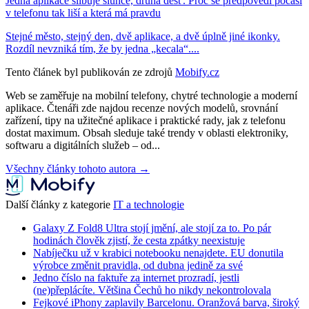
Jedna aplikace slibuje slunce, druhá déšť. Proč se předpovědi počasí
v telefonu tak liší a která má pravdu
Stejné město, stejný den, dvě aplikace, a dvě úplně jiné ikonky.
Rozdíl nevzniká tím, že by jedna „kecala“....
Tento článek byl publikován ze zdrojů
Mobify.cz
Web se zaměřuje na mobilní telefony, chytré technologie a moderní
aplikace. Čtenáři zde najdou recenze nových modelů, srovnání
zařízení, tipy na užitečné aplikace i praktické rady, jak z telefonu
dostat maximum. Obsah sleduje také trendy v oblasti elektroniky,
softwaru a digitálních služeb – od...
Všechny články tohoto autora →
Další články z kategorie
IT a technologie
Galaxy Z Fold8 Ultra stojí jmění, ale stojí za to. Po pár
hodinách člověk zjistí, že cesta zpátky neexistuje
Nabíječku už v krabici notebooku nenajdete. EU donutila
výrobce změnit pravidla, od dubna jedině za své
Jedno číslo na faktuře za internet prozradí, jestli
(ne)přeplácíte. Většina Čechů ho nikdy nekontrolovala
Fejkové iPhony zaplavily Barcelonu. Oranžová barva, široký