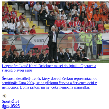
Legendární kouč Karel Brückner musel do špitálu. Operace a
starosti o svou ženu
Šestaosmdesátiletý trenér, který dovedl českou reprezentaci do
semifinále Eura 2004, se na přelomu června a července ocitl v
nemocnici. Doma přitom na něj čeká nemocná manželka.
SportyŽivě
dnes, 05:25