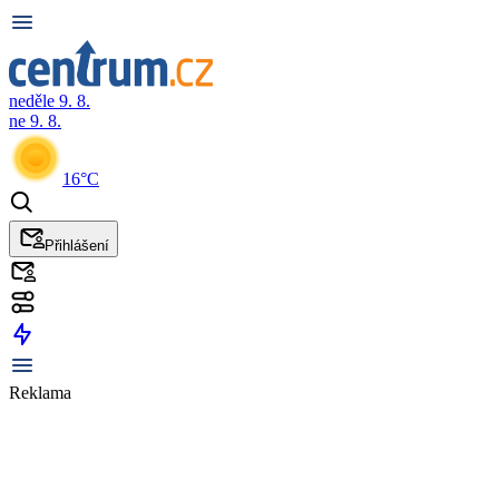
neděle 9. 8.
ne 9. 8.
16°C
Přihlášení
Reklama