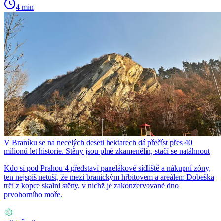
4 min
V Braníku se na necelých deseti hektarech dá přečíst přes 40
milionů let historie. Stěny jsou plné zkamenělin, stačí se natáhnout
Kdo si pod Prahou 4 představí panelákové sídliště a nákupní zóny,
ten nejspíš netuší, že mezi branickým hřbitovem a areálem Dobeška
trčí z kopce skalní stěny, v nichž je zakonzervované dno
prvohorního moře.