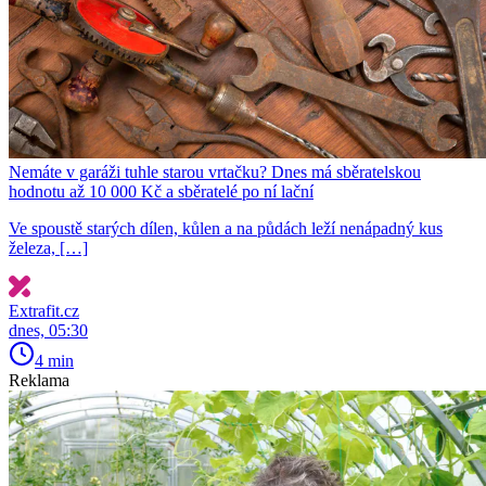
Nemáte v garáži tuhle starou vrtačku? Dnes má sběratelskou
hodnotu až 10 000 Kč a sběratelé po ní lační
Ve spoustě starých dílen, kůlen a na půdách leží nenápadný kus
železa, […]
Extrafit.cz
dnes, 05:30
4 min
Reklama