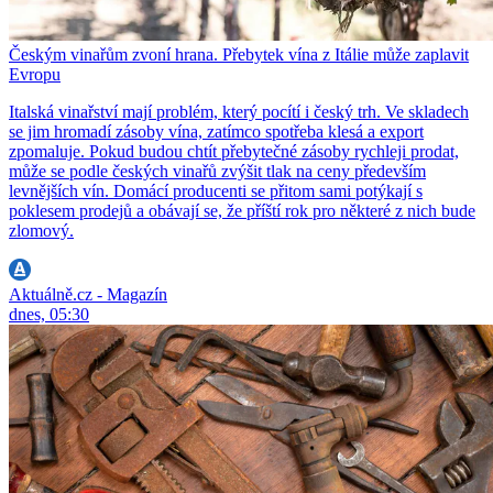
Českým vinařům zvoní hrana. Přebytek vína z Itálie může zaplavit
Evropu
Italská vinařství mají problém, který pocítí i český trh. Ve skladech
se jim hromadí zásoby vína, zatímco spotřeba klesá a export
zpomaluje. Pokud budou chtít přebytečné zásoby rychleji prodat,
může se podle českých vinařů zvýšit tlak na ceny především
levnějších vín. Domácí producenti se přitom sami potýkají s
poklesem prodejů a obávají se, že příští rok pro některé z nich bude
zlomový.
Aktuálně.cz - Magazín
dnes, 05:30