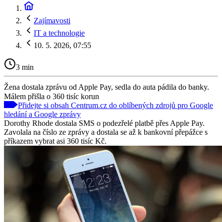
Zajímavosti
IT a technologie
10. 5. 2026, 07:55
3 min
Žena dostala zprávu od Apple Pay, sedla do auta pádila do banky.
Málem přišla o 360 tisíc korun
Přidejte si obsah Centrum.cz do oblíbených zdrojů pro Google
hledání a Google zprávy
Dorothy Rhode dostala SMS o podezřelé platbě přes Apple Pay.
Zavolala na číslo ze zprávy a dostala se až k bankovní přepážce s
příkazem vybrat asi 360 tisíc Kč.