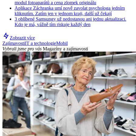
modul fotoaparátů a cena zlomek originálu
Aplikace Záchranka umí nově zavolat psychologa jedním
kliknutím. Zatím jen v jednom kraji, další už čekají
3 oblíbené Samsungy už nedostanou ani jednu aktualizaci.
Kdo je má, vážně tím riskuje každý den
Zobrazit více
Zajímavosti
IT a technologie
Mobil
Vybrali jsme pro vás
Magazíny a zajímavosti