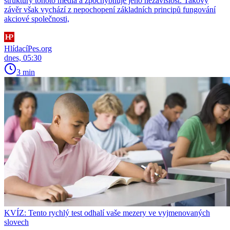
struktury tohoto média a zpochybňuje jeho nezávislost. Takový
závěr však vychází z nepochopení základních principů fungování
akciové společnosti,
HlídacíPes.org
dnes, 05:30
3 min
KVÍZ: Tento rychlý test odhalí vaše mezery ve vyjmenovaných
slovech