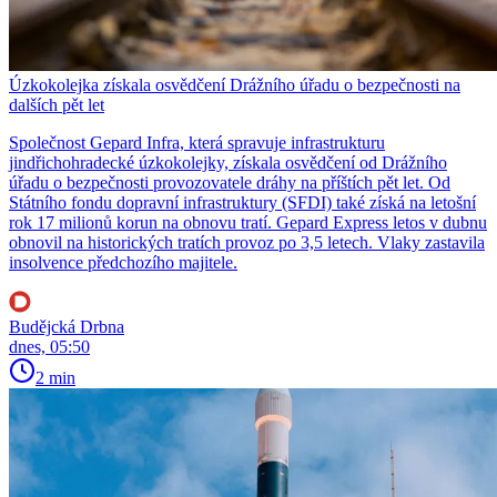
Úzkokolejka získala osvědčení Drážního úřadu o bezpečnosti na
dalších pět let
Společnost Gepard Infra, která spravuje infrastrukturu
jindřichohradecké úzkokolejky, získala osvědčení od Drážního
úřadu o bezpečnosti provozovatele dráhy na příštích pět let. Od
Státního fondu dopravní infrastruktury (SFDI) také získá na letošní
rok 17 milionů korun na obnovu tratí. Gepard Express letos v dubnu
obnovil na historických tratích provoz po 3,5 letech. Vlaky zastavila
insolvence předchozího majitele.
Budějcká Drbna
dnes, 05:50
2 min