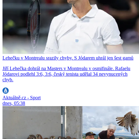
Lehečku v Montrealu srazily chyby. S Jódarem uhrál jen šest gamů
Jiří Lehečka dohrál na Masters v Montrealu v osmifinále. Rafaelu
Jódarovi podlehl 3:6, 3:6, český tenista udělal 34 nevynucených
chyb.
Aktuálně.cz - Sport
dnes, 05:38