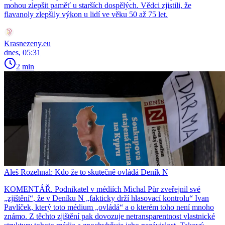
mohou zlepšit paměť u starších dospělých. Vědci zjistili, že
flavanoly zlepšily výkon u lidí ve věku 50 až 75 let.
Krasnezeny.eu
dnes, 05:31
2 min
Aleš Rozehnal: Kdo že to skutečně ovládá Deník N
KOMENTÁŘ. Podnikatel v médiích Michal Půr zveřejnil své
„zjištění“, že v Deníku N „fakticky drží hlasovací kontrolu“ Ivan
Pavlíček, který toto médium „ovládá“ a o kterém toho není mnoho
známo. Z těchto zjištění pak dovozuje netransparentnost vlastnické