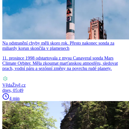
Na odstranění chyby měli skoro rok. Přesto nakonec sonda za
miliardy korun skončila v plamenech
11. prosince 1998 odstartovala z mysu Canaveral sonda Mars
Climate Orbiter. Měla zkoumat marťanskou atmosféru, sledovat
prach, vodní páru a sezónní změny na povrchu rudé planety.
VědaŽivě.cz
dnes, 05:49
4 min