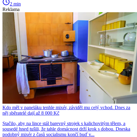
2 min
Reklama
Kdo měl v paneláku tenhle mixér, záviděl mu celý vchod. Dnes za
něj sběratelé dají až 8 000 Kč
Stačilo, aby na lince stál barevný strojek s kalichovitým tělem, a
sousedé hned tušili, že tahle domácnost drží krok s dobou. Dneska
podobný mixér z časů socialismu končí buď v...