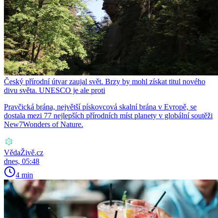
Český přírodní útvar zaujal svět. Brzy by mohl získat titul nového
divu světa. UNESCO je ale proti
Pravčická brána, největší pískovcová skalní brána v Evropě, se
dostala mezi 77 nejlepších přírodních míst planety v globální soutěži
New7Wonders of Nature.
VědaŽivě.cz
dnes, 05:48
4 min