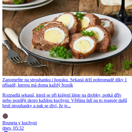
Zapomeňte na strouhanku i housku. Sekaná drží pohromadě díky 1
přísadě, kterou má doma každý řezník
Rozpadlá sekaná, která se při krájení láme na drobky, potká dřív
nebo později skoro každou kuchyni. Většina lidí na to reaguje další
hrstí strouhanky a pak se diví, že je...
Bruneta v kuchyni
dnes, 05:32