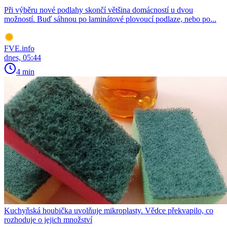
Při výběru nové podlahy skončí většina domácností u dvou
možností. Buď sáhnou po laminátové plovoucí podlaze, nebo po...
FVE.info
dnes, 05:44
4 min
Kuchyňská houbička uvolňuje mikroplasty. Vědce překvapilo, co
rozhoduje o jejich množství