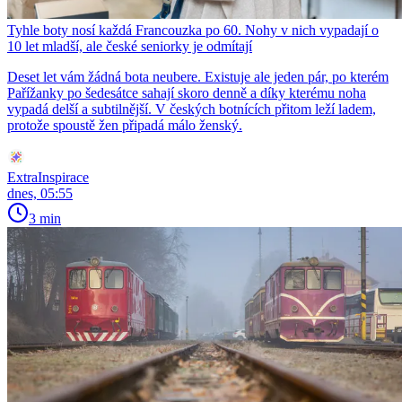
Tyhle boty nosí každá Francouzka po 60. Nohy v nich vypadají o
10 let mladší, ale české seniorky je odmítají
Deset let vám žádná bota neubere. Existuje ale jeden pár, po kterém
Pařížanky po šedesátce sahají skoro denně a díky kterému noha
vypadá delší a subtilnější. V českých botnících přitom leží ladem,
protože spoustě žen připadá málo ženský.
ExtraInspirace
dnes, 05:55
3 min