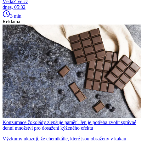
VědaŽivě.cz
dnes, 05:32
3 min
Reklama
Konzumace čokolády zlepšuje paměť. Jen je potřeba zvolit správné
denní množství pro dosažení kýženého efektu
Výzkumy ukazují, že chemikálie, které jsou obsaženy v kakau