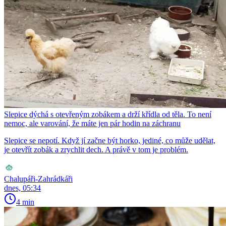
Slepice dýchá s otevřeným zobákem a drží křídla od těla. To není
nemoc, ale varování, že máte jen pár hodin na záchranu
Slepice se nepotí. Když jí začne být horko, jediné, co může udělat,
je otevřít zobák a zrychlit dech. A právě v tom je problém.
Chalupáři-Zahrádkáři
dnes, 05:34
4 min