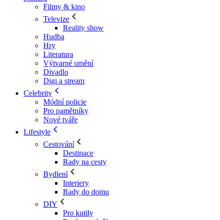
Filmy & kino
Televize
Reality show
Hudba
Hry
Literatura
Výtvarné umění
Divadlo
Digi a stream
Celebrity
Módní policie
Pro pamětníky
Nové tváře
Lifestyle
Cestování
Destinace
Rady na cesty
Bydlení
Interiery
Rady do domu
DIY
Pro kutily