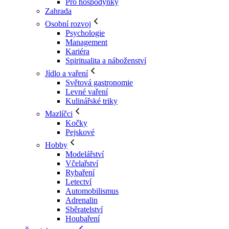
Pro hospodyňky
Zahrada
Osobní rozvoj
Psychologie
Management
Kariéra
Spiritualita a náboženství
Jídlo a vaření
Světová gastronomie
Levné vaření
Kulinářské triky
Mazlíčci
Kočky
Pejskové
Hobby
Modelářství
Včelařství
Rybaření
Letectví
Automobilismus
Adrenalin
Sběratelství
Houbaření