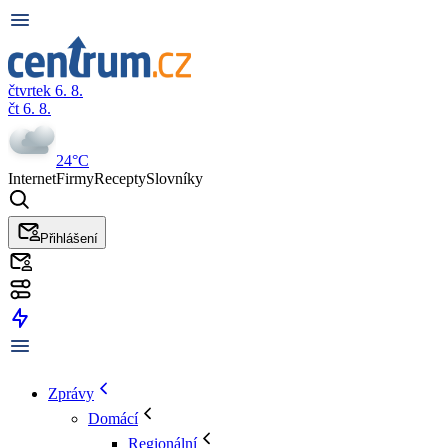
čtvrtek 6. 8.
čt 6. 8.
24°C
Internet
Firmy
Recepty
Slovníky
Přihlášení
Zprávy
Domácí
Regionální