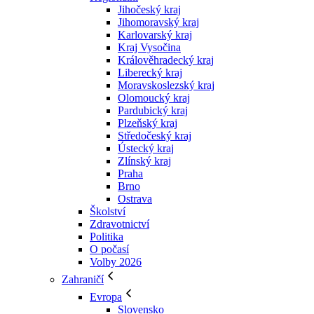
Jihočeský kraj
Jihomoravský kraj
Karlovarský kraj
Kraj Vysočina
Králověhradecký kraj
Liberecký kraj
Moravskoslezský kraj
Olomoucký kraj
Pardubický kraj
Plzeňský kraj
Středočeský kraj
Ústecký kraj
Zlínský kraj
Praha
Brno
Ostrava
Školství
Zdravotnictví
Politika
O počasí
Volby 2026
Zahraničí
Evropa
Slovensko