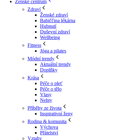
Ženské centrum
Zdraví
Ženské zdraví
Babiččina lékárna
Hubnutí
Duševní zdraví
Wellbeing
Fitness
Jóga a pilates
Módní trendy
Aktuální trendy
Doplňky
Krása
Péče o pleť
Péče o tělo
Vlasy
Nehty
Příběhy ze života
Inspirativní ženy
Rodina & komunita
Výchova
Přátelství
Vztahy