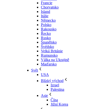
Francie
Chorvatsko
Island
Itálie
Německo
Polsko
Rakousko
Řecko
Rusko
Španělsko
Švédsko
Velká Británie
Rumunsko
Válka na Ukrajině
Maďarsko
Svět
USA
Blízký východ
Izrael
Palestina
Asie
Čína
Jižní Korea