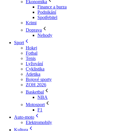
Ekonomika
Finance a burza
Podnikání
Spotřebitel
Krimi
Doprava
Nehody
Sport
Hokej
Fotbal
Tenis
Lyžování
Cyklistika
Atletika
Bojové sporty
ZOH 2026
Basketbal
NBA
Motosport
F1
Auto-moto
Elektromobily
Kultura