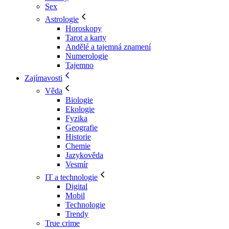
Sex
Astrologie
Horoskopy
Tarot a karty
Andělé a tajemná znamení
Numerologie
Tajemno
Zajímavosti
Věda
Biologie
Ekologie
Fyzika
Geografie
Historie
Chemie
Jazykověda
Vesmír
IT a technologie
Digital
Mobil
Technologie
Trendy
True crime