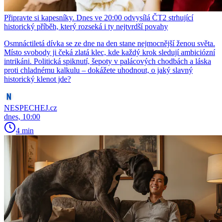
Připravte si kapesníky. Dnes ve 20:00 odvysílá ČT2 strhující
historický příběh, který rozseká i ty nejtvrdší povahy
Osmnáctiletá dívka se ze dne na den stane nejmocnější ženou světa.
Místo svobody ji čeká zlatá klec, kde každý krok sledují ambiciózní
intrikáni. Politická spiknutí, šepoty v palácových chodbách a láska
proti chladnému kalkulu – dokážete uhodnout, o jaký slavný
historický klenot jde?
NESPECHEJ.cz
dnes, 10:00
4 min