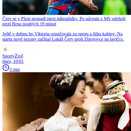
Červ se v Plzni propadl mezi náhradníky. Po návratu z MS odehrál
proti Brnu pouhých 19 minut
Ještě v dubnu ho Viktoria označovala za oporu a lídra kabiny. Na
startu nové sezony začínal Lukáš Červ proti Zbrojovce na lavičce.
SportyŽivě
dnes, 10:01
3 min