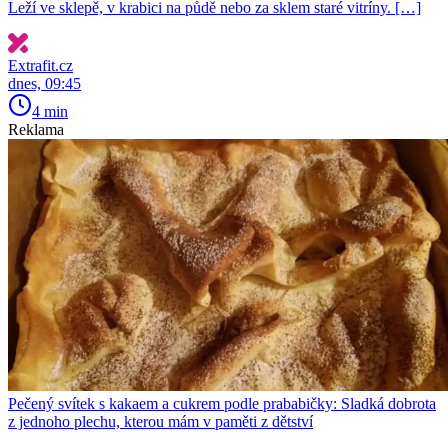
Leží ve sklepě, v krabici na půdě nebo za sklem staré vitríny. […]
Extrafit.cz
dnes, 09:45
4 min
Reklama
Pečený svítek s kakaem a cukrem podle prababičky: Sladká dobrota
z jednoho plechu, kterou mám v paměti z dětství