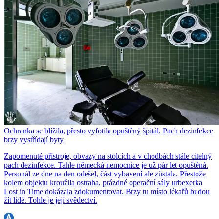
Ochranka se blížila, přesto vyfotila opuštěný špitál. Pach dezinfekce
brzy vystřídají byty
Zapomenuté přístroje, obvazy na stolcích a v chodbách stále citelný
pach dezinfekce. Tahle německá nemocnice je už pár let opuštěná.
Personál ze dne na den odešel, část vybavení ale zůstala. Přestože
kolem objektu kroužila ostraha, prázdné operační sály urbexerka
Lost in Time dokázala zdokumentovat. Brzy tu místo lékařů budou
žít lidé. Tohle je její svědectví.