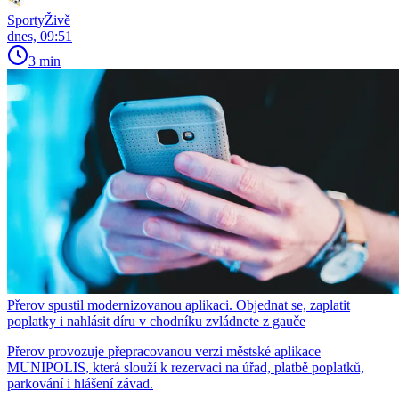
SportyŽivě
dnes, 09:51
3 min
Přerov spustil modernizovanou aplikaci. Objednat se, zaplatit
poplatky i nahlásit díru v chodníku zvládnete z gauče
Přerov provozuje přepracovanou verzi městské aplikace
MUNIPOLIS, která slouží k rezervaci na úřad, platbě poplatků,
parkování i hlášení závad.