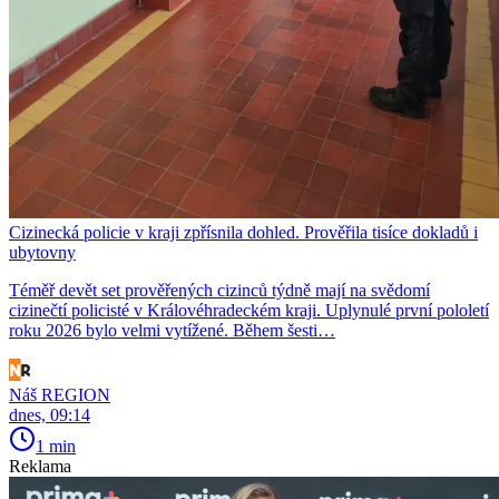
Cizinecká policie v kraji zpřísnila dohled. Prověřila tisíce dokladů i
ubytovny
Téměř devět set prověřených cizinců týdně mají na svědomí
cizinečtí policisté v Královéhradeckém kraji. Uplynulé první pololetí
roku 2026 bylo velmi vytížené. Během šesti…
Náš REGION
dnes, 09:14
1 min
Reklama