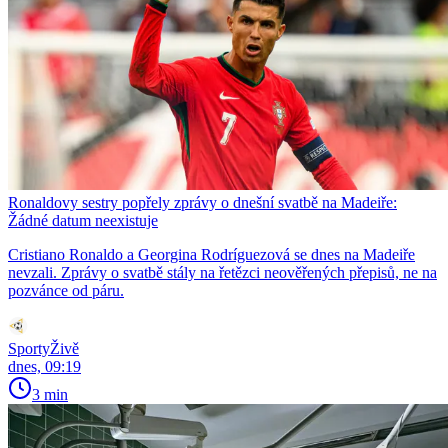
Ronaldovy sestry popřely zprávy o dnešní svatbě na Madeiře:
Žádné datum neexistuje
Cristiano Ronaldo a Georgina Rodríguezová se dnes na Madeiře
nevzali. Zprávy o svatbě stály na řetězci neověřených přepisů, ne na
pozvánce od páru.
SportyŽivě
dnes, 09:19
3 min