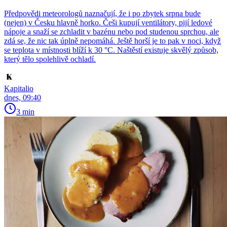
Předpovědi meteorologů naznačují, že i po zbytek srpna bude
(nejen) v Česku hlavně horko. Češi kupují ventilátory, pijí ledové
nápoje a snaží se zchladit v bazénu nebo pod studenou sprchou, ale
zdá se, že nic tak úplně nepomáhá. Ještě horší je to pak v noci, když
se teplota v místnosti blíží k 30 °C. Naštěstí existuje skvělý způsob,
který tělo spolehlivě ochladí.
Kapitalio
dnes, 09:40
3 min