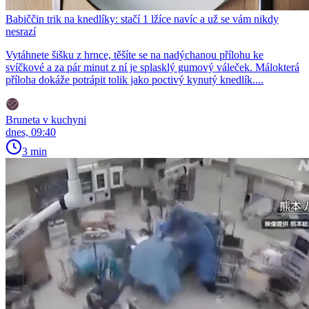
Babiččin trik na knedlíky: stačí 1 lžíce navíc a už se vám nikdy
nesrazí
Vytáhnete šišku z hrnce, těšíte se na nadýchanou přílohu ke
svíčkové a za pár minut z ní je splasklý gumový váleček. Málokterá
příloha dokáže potrápit tolik jako poctivý kynutý knedlík....
Bruneta v kuchyni
dnes, 09:40
3 min