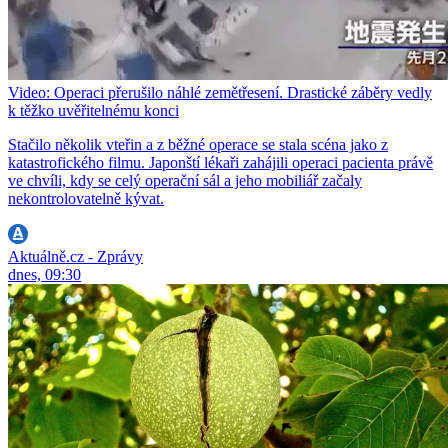
Video: Operaci přerušilo náhlé zemětřesení. Drastické záběry vedly
k těžko uvěřitelnému konci
Stačilo několik vteřin a z běžné operace se stala scéna jako z
katastrofického filmu. Japonští lékaři zahájili operaci pacienta právě
ve chvíli, kdy se celý operační sál a jeho mobiliář začaly
nekontrolovatelně kývat.
Aktuálně.cz - Zprávy
dnes, 09:30