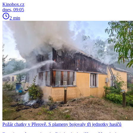
Kinobox.cz
dnes, 09:05
2 min
Požár chatky v Přerově. S plameny bojovaly tři jednotky hasičů