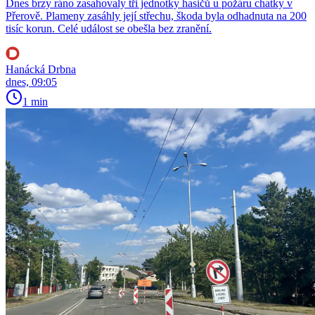
Dnes brzy ráno zasahovaly tři jednotky hasičů u požáru chatky v
Přerově. Plameny zasáhly její střechu, škoda byla odhadnuta na 200
tisíc korun. Celé událost se obešla bez zranění.
Hanácká Drbna
dnes, 09:05
1 min