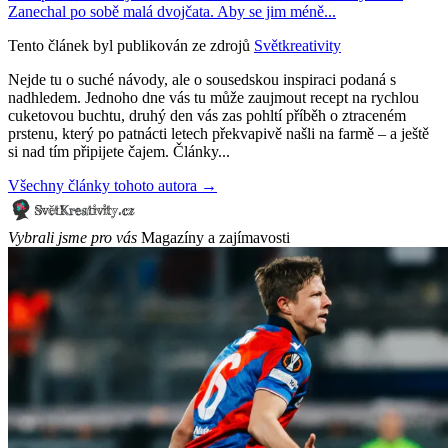
Zanechal po sobě malá dvojčata. Aby se jim méně...
Tento článek byl publikován ze zdrojů
Světkreativity
Nejde tu o suché návody, ale o sousedskou inspiraci podaná s
nadhledem. Jednoho dne vás tu může zaujmout recept na rychlou
cuketovou buchtu, druhý den vás zas pohltí příběh o ztraceném
prstenu, který po patnácti letech překvapivě našli na farmě – a ještě
si nad tím připijete čajem. Články...
Všechny články tohoto autora →
Vybrali jsme pro vás
Magazíny a zajímavosti