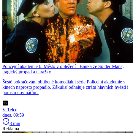
Policejní akademie 6: Město v obležení - Banka ze Spider-Mana,
tragický propad a narážky
Šesté pokračování oblíbené komediální série Policejní akademie v
kinech naprosto propadlo. Zákulisí odhaluje ztrátu hlavních hvězd i
pomstu novinářům.
V Telce
dnes, 09:59
3 min
Reklama