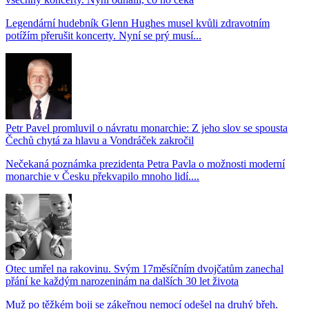
Legendární hudebník Glenn Hughes musel kvůli zdravotním
potížím přerušit koncerty. Nyní se prý musí...
Petr Pavel promluvil o návratu monarchie: Z jeho slov se spousta
Čechů chytá za hlavu a Vondráček zakročil
Nečekaná poznámka prezidenta Petra Pavla o možnosti moderní
monarchie v Česku překvapilo mnoho lidí....
Otec umřel na rakovinu. Svým 17měsíčním dvojčatům zanechal
přání ke každým narozeninám na dalších 30 let života
Muž po těžkém boji se zákeřnou nemocí odešel na druhý břeh.