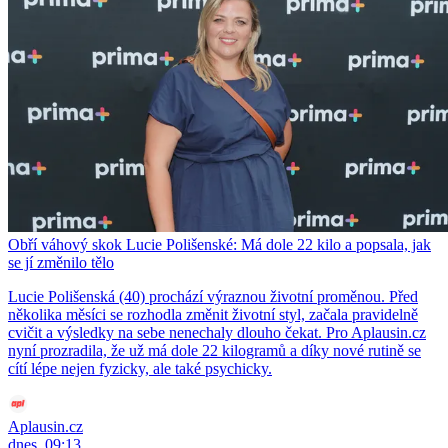
Obří váhový skok Lucie Polišenské: Má dole 22 kilo a popsala, jak
se jí změnilo tělo
Lucie Polišenská (40) prochází výraznou životní proměnou. Před
několika měsíci se rozhodla změnit životní styl, začala pravidelně
cvičit a výsledky na sebe nenechaly dlouho čekat. Pro Aplausin.cz
nyní prozradila, že už má dole 22 kilogramů a díky nové rutině se
cítí lépe nejen fyzicky, ale také psychicky.
Aplausin.cz
dnes, 09:13