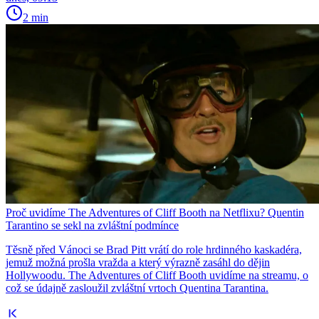
2 min
Proč uvidíme The Adventures of Cliff Booth na Netflixu? Quentin
Tarantino se sekl na zvláštní podmínce
Těsně před Vánoci se Brad Pitt vrátí do role hrdinného kaskadéra,
jemuž možná prošla vražda a který výrazně zasáhl do dějin
Hollywoodu. The Adventures of Cliff Booth uvidíme na streamu, o
což se údajně zasloužil zvláštní vrtoch Quentina Tarantina.