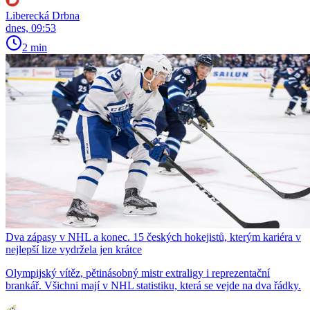
Liberecká Drbna
dnes, 09:53
2 min
Dva zápasy v NHL a konec. 15 českých hokejistů, kterým kariéra v
nejlepší lize vydržela jen krátce
Olympijský vítěz, pětinásobný mistr extraligy i reprezentační
brankář. Všichni mají v NHL statistiku, která se vejde na dva řádky.