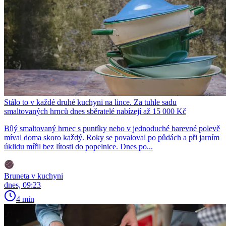
Stálo to v každé druhé kuchyni na lince. Za tuhle sadu
smaltovaných hrnců dnes sběratelé nabízejí až 15 000 Kč
Bílý smaltovaný hrnec s puntíky nebo v jednoduché barevné polevě
míval doma skoro každý. Roky se povaloval po půdách a při jarním
úklidu mířil bez lítosti do popelnice. Dnes po...
Bruneta v kuchyni
dnes, 09:23
4 min