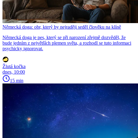
Německá doga: obr, který by nejraději seděl člověku na klíně
Německá doga je pes, který se při narození zřejmě dozvěděl, že
bude jedním z největších plemen světa, a rozhodl se tuto informaci
psychicky ignorovat.
Žlutá kočka
dnes, 10:00
15 min