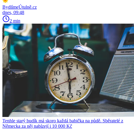
BydlímeÚtulně.cz
dnes, 09:48
2 min
Tenhle starý budík má skoro každá babička na půdě. Sběratelé z
Německa za něj nabízejí i 10 000 Kč