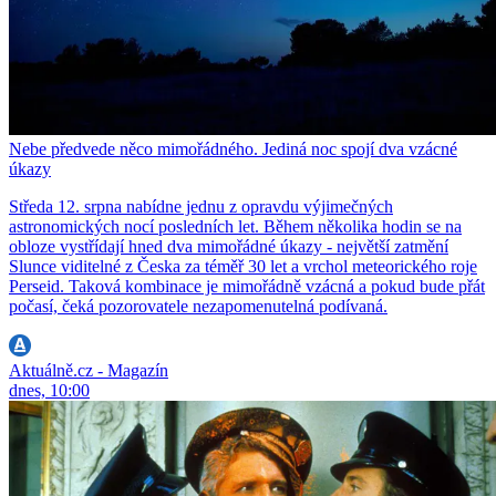
Nebe předvede něco mimořádného. Jediná noc spojí dva vzácné
úkazy
Středa 12. srpna nabídne jednu z opravdu výjimečných
astronomických nocí posledních let. Během několika hodin se na
obloze vystřídají hned dva mimořádné úkazy - největší zatmění
Slunce viditelné z Česka za téměř 30 let a vrchol meteorického roje
Perseid. Taková kombinace je mimořádně vzácná a pokud bude přát
počasí, čeká pozorovatele nezapomenutelná podívaná.
Aktuálně.cz - Magazín
dnes, 10:00