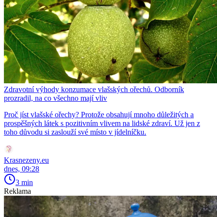
Zdravotní výhody konzumace vlašských ořechů. Odborník
prozradil, na co všechno mají vliv
Proč jíst vlašské ořechy? Protože obsahují mnoho důležitých a
prospěšných látek s pozitivním vlivem na lidské zdraví. Už jen z
toho důvodu si zaslouží své místo v jídelníčku.
Krasnezeny.eu
dnes, 09:28
3 min
Reklama