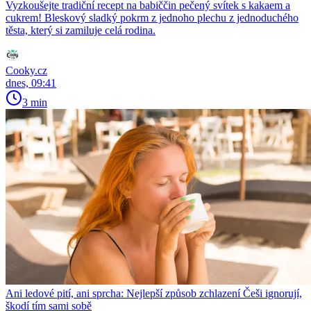
Vyzkoušejte tradiční recept na babiččin pečený svítek s kakaem a
cukrem! Bleskový sladký pokrm z jednoho plechu z jednoduchého
těsta, který si zamiluje celá rodina.
Cooky.cz
dnes, 09:41
3 min
Ani ledové pití, ani sprcha: Nejlepší způsob zchlazení Češi ignorují,
škodí tím sami sobě