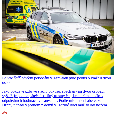
Policie šetří páteční pobodání v Tanvaldu jako pokus o vraždu dvou
osob
Jako pokus vraždu ve stádiu pokusu, spáchaný na dvou osobách,
vyšetřuje policie páteční násilný trestný čin, ke kterému došlo v
odpoledních hodinách v Tanvaldu. Podle informací Liberecké
Drbny napadl v jednom z domů v Horské ulici muž tři lidi nožem.