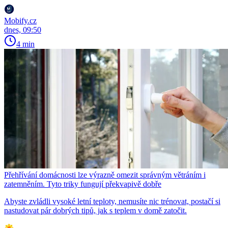
Mobify.cz
dnes, 09:50
4 min
Přehřívání domácnosti lze výrazně omezit správným větráním i
zatemněním. Tyto triky fungují překvapivě dobře
Abyste zvládli vysoké letní teploty, nemusíte nic trénovat, postačí si
nastudovat pár dobrých tipů, jak s teplem v domě zatočit.