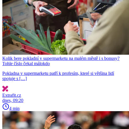
Kolik bere pokladní v supermarketu na malém městě i s bonusy?
Tohle číslo čekal málokdo
Pokladna v supermarketu patří k profesím, které si většina lidí
spojuje s […]
Extrafit.cz
dnes, 09:20
4 min