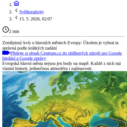
Světkreativity
15. 5. 2026, 02:07
2 min
Zeměpisný kvíz o hlavních městech Evropy: Úkolem je vybrat ta
správná podle krátkých zadání
Přidejte si obsah Centrum.cz do oblíbených zdrojů pro Google
hledání a Google zprávy
Evropská hlavní města nejsou jen body na mapě. Každé z nich má
vlastní historii, jedinečnou atmosféru i zajímavosti.