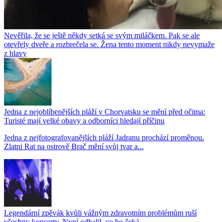
Nevěřila, že se ještě někdy setká se svým miláčkem. Pak se ale
otevřely dveře a rozbrečela se. Žena tento moment nikdy nevymaže
z hlavy
Jedna z nejoblíbenějších pláží v Chorvatsku se mění před očima:
Turisté mají velké obavy a odborníci hledají příčinu
Jedna z nejfotografovanějších pláží Jadranu prochází proměnou.
Zlatni Rat na ostrově Brač mění svůj tvar a...
Legendární zpěvák kvůli vážným zdravotním problémům ruší
všechny koncerty. Nyní odhalil, co ho čeká