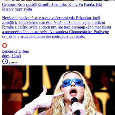
Centrum Brna ovládli šermíři. Jsem jako Kung Fu Panda, řekl
čerstvý mistr světa
Nevšední podívaná se v pátek večer naskytla Brňanům, kteří
zamířili k Jakubskému náměstí. Vidět totiž mohli nejen prestižní
šermíře z celého světa a jejich um, ale také olympijského medailistu
a novopečeného mistra světa Alexandera Choupenitche. Podívejte
se, jak to v srdci jihomoravské metropole vypadalo.
Brněnská Drbna
dnes, 18:40
1 min