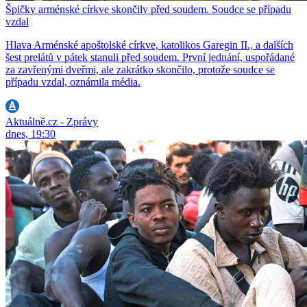
Špičky arménské církve skončily před soudem. Soudce se případu
vzdal
Hlava Arménské apoštolské církve, katolikos Garegin II., a dalších
šest prelátů v pátek stanuli před soudem. První jednání, uspořádané
za zavřenými dveřmi, ale zakrátko skončilo, protože soudce se
případu vzdal, oznámila média.
Aktuálně.cz - Zprávy
dnes, 19:30