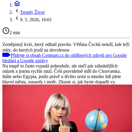
Trendy Život
9. 5. 2026, 16:01
2 min
Zeměpisný kvíz, který odhalí pravdu. Většina Čechů netuší, kde leží
státy, do kterých jezdí na dovolenou
Přidejte si obsah Centrum.cz do oblíbených zdrojů pro Google
hledání a Google zprávy
Na mapě to často vypadá jednoduše, ale stačí pár záludnějších
otázek a jistota rychle mizí. Češi pravidelně míří do Chorvatska,
Itálie nebo Egypta, jenže právě u těchto zemí si mnoho lidí plete
hlavní města, sousedy i moře. Zkuste si, jak byste dopadli vy.