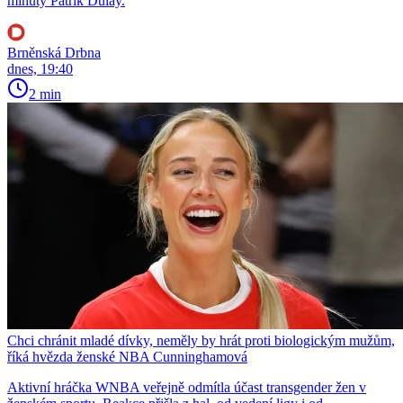
minuty Patrik Dulay.
Brněnská Drbna
dnes, 19:40
2 min
Chci chránit mladé dívky, neměly by hrát proti biologickým mužům,
říká hvězda ženské NBA Cunninghamová
Aktivní hráčka WNBA veřejně odmítla účast transgender žen v