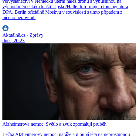
velvyslanectví v Německu úterní nález dronu s výbušninou na
východoněmeckém letišti Lipsko/Halle. Informuje o tom agentura
DPA. Berlín oficiálně Moskvu v souvislosti s tímto případem z
ničeho neobvinil.
Aktuálně.cz - Zprávy
dnes, 20:23
Alzheimerova nemoc: Světlo a zvuk zpomalují průběh
Léčba Alzheimerovy nemoci narážela dlouhá léta na neprostupnou