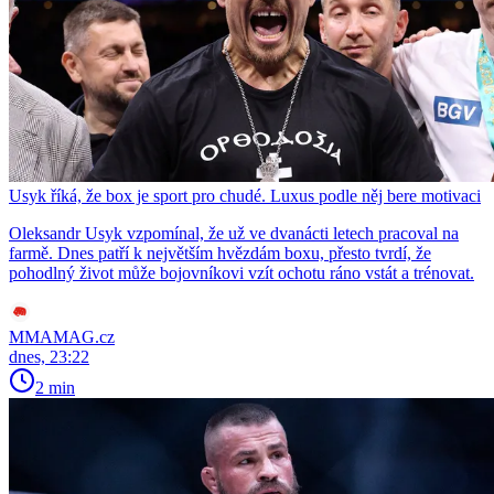
Usyk říká, že box je sport pro chudé. Luxus podle něj bere motivaci
Oleksandr Usyk vzpomínal, že už ve dvanácti letech pracoval na
farmě. Dnes patří k největším hvězdám boxu, přesto tvrdí, že
pohodlný život může bojovníkovi vzít ochotu ráno vstát a trénovat.
MMAMAG.cz
dnes, 23:22
2 min