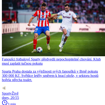
Fanoušci fotbalové Sparty předvedli nepochopitelné chování. Klub
musí zaplatit tučnou pokutu
Sparta Praha dostala za výtržnosti svých fanoušků v Brně pokutu
300 000 Kč. Světlice letěly směrem k hrací ploše, v sektoru hostů
hořela střecha toalet.
SportyŽivě
dnes, 20:55
3 min