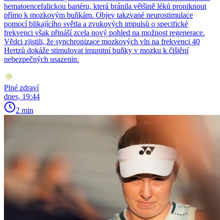
hematoencefalickou bariéru, která bránila většině léků proniknout
přímo k mozkovým buňkám. Objev takzvané neurostimulace
pomocí blikajícího světla a zvukových impulsů o specifické
frekvenci však přináší zcela nový pohled na možnost regenerace.
Vědci zjistili, že synchronizace mozkových vln na frekvenci 40
Hertzů dokáže stimulovat imunitní buňky v mozku k čištění
nebezpečných usazenin.
Plné zdraví
dnes, 19:44
2 min