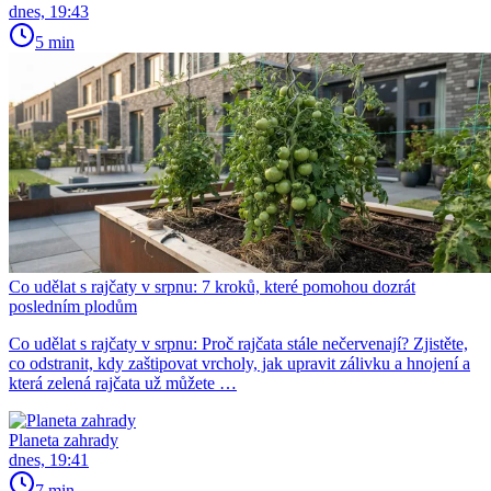
dnes, 19:43
5 min
Co udělat s rajčaty v srpnu: 7 kroků, které pomohou dozrát
posledním plodům
Co udělat s rajčaty v srpnu: Proč rajčata stále nečervenají? Zjistěte,
co odstranit, kdy zaštipovat vrcholy, jak upravit zálivku a hnojení a
která zelená rajčata už můžete …
Planeta zahrady
dnes, 19:41
7 min