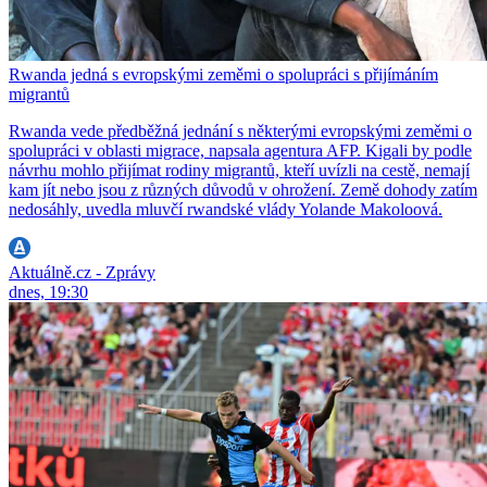
Rwanda jedná s evropskými zeměmi o spolupráci s přijímáním
migrantů
Rwanda vede předběžná jednání s některými evropskými zeměmi o
spolupráci v oblasti migrace, napsala agentura AFP. Kigali by podle
návrhu mohlo přijímat rodiny migrantů, kteří uvízli na cestě, nemají
kam jít nebo jsou z různých důvodů v ohrožení. Země dohody zatím
nedosáhly, uvedla mluvčí rwandské vlády Yolande Makoloová.
Aktuálně.cz - Zprávy
dnes, 19:30