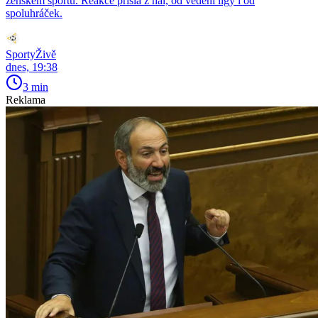
ženském sportu. Reakce přišla z hal, od vedení ligy i od
spoluhráček.
SportyŽivě
dnes, 19:38
3 min
Reklama