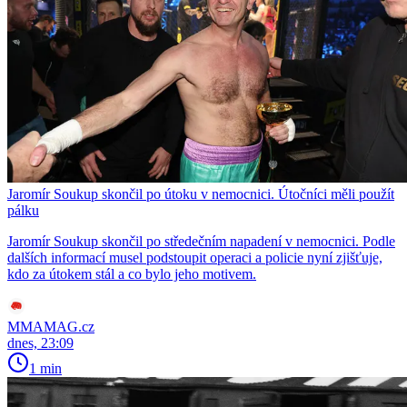
Jaromír Soukup skončil po útoku v nemocnici. Útočníci měli použít
pálku
Jaromír Soukup skončil po středečním napadení v nemocnici. Podle
dalších informací musel podstoupit operaci a policie nyní zjišťuje,
kdo za útokem stál a co bylo jeho motivem.
MMAMAG.cz
dnes, 23:09
1 min