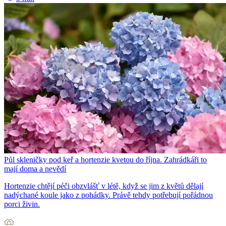
Půl skleničky pod keř a hortenzie kvetou do října. Zahrádkáři to
mají doma a nevědí
Hortenzie chtějí péči obzvlášť v létě, když se jim z květů dělají
nadýchané koule jako z pohádky. Právě tehdy potřebují pořádnou
porci živin.