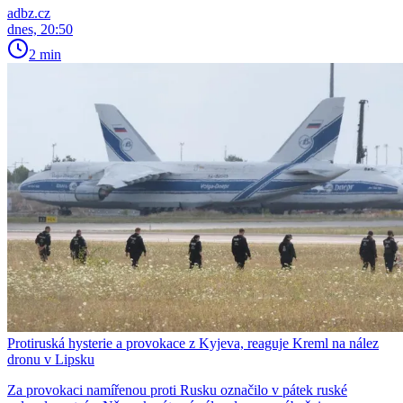
adbz.cz
dnes, 20:50
2 min
Protiruská hysterie a provokace z Kyjeva, reaguje Kreml na nález
dronu v Lipsku
Za provokaci namířenou proti Rusku označilo v pátek ruské