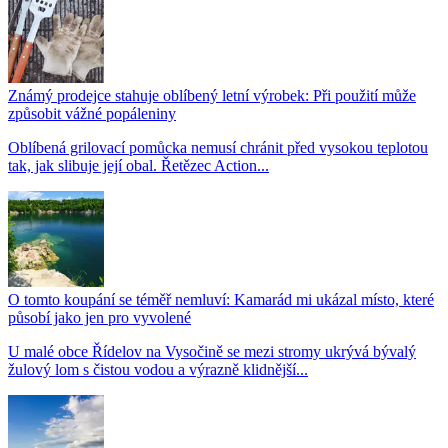
Známý prodejce stahuje oblíbený letní výrobek: Při použití může
způsobit vážné popáleniny
Oblíbená grilovací pomůcka nemusí chránit před vysokou teplotou
tak, jak slibuje její obal. Řetězec Action...
O tomto koupání se téměř nemluví: Kamarád mi ukázal místo, které
působí jako jen pro vyvolené
U malé obce Řídelov na Vysočině se mezi stromy ukrývá bývalý
žulový lom s čistou vodou a výrazně klidnější...