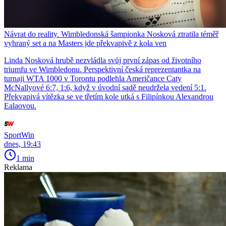
Návrat do reality. Wimbledonská šampionka Nosková ztratila téměř
vyhraný set a na Masters jde překvapivě z kola ven
Linda Nosková hrubě nezvládla svůj první zápas od životního
triumfu ve Wimbledonu. Perspektivní česká reprezentantka na
turnaji WTA 1000 v Torontu podlehla Američance Caty
McNallyové 6:7, 1:6, když v úvodní sadě neudržela vedení 5:1.
Překvapivá vítězka se ve třetím kole utká s Filipínkou Alexandrou
Ealaovou.
SportWin
dnes, 19:43
1 min
Reklama