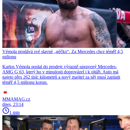
Vémola prodává své slavné „géčko“. Za Mercedes chce téměř 4,5
milionu
Karlos Vémola poslal do prodeje výrazně upravený Mercedes-
AMG G 63, který ho v minulosti doprovázel i k oltáři. Auto má
najeto přes 262 tisíc kilometrů a nový majitel za něj musí zaplatit
téměř 4,5 milionu korun.
MMAMAG.cz
dnes, 23:14
1 min