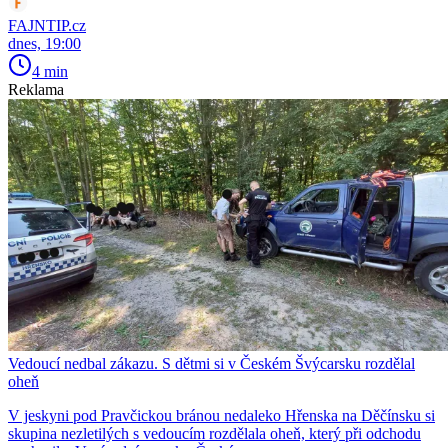
FAJNTIP.cz
dnes, 19:00
4 min
Reklama
Vedoucí nedbal zákazu. S dětmi si v Českém Švýcarsku rozdělal
oheň
V jeskyni pod Pravčickou bránou nedaleko Hřenska na Děčínsku si
skupina nezletilých s vedoucím rozdělala oheň, který při odchodu