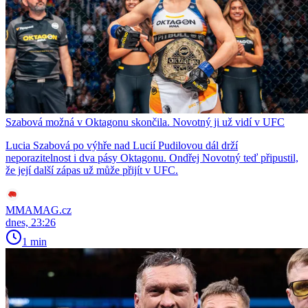
Szabová možná v Oktagonu skončila. Novotný ji už vidí v UFC
Lucia Szabová po výhře nad Lucií Pudilovou dál drží
neporazitelnost i dva pásy Oktagonu. Ondřej Novotný teď připustil,
že její další zápas už může přijít v UFC.
MMAMAG.cz
dnes, 23:26
1 min