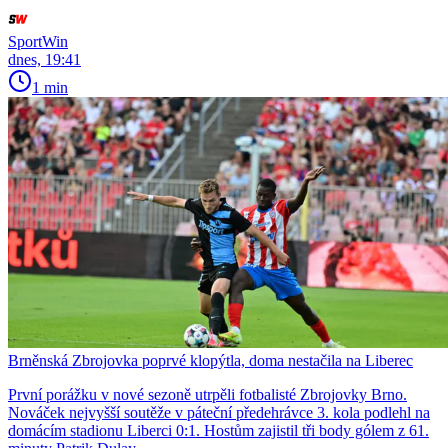
SportWin
dnes, 19:41
1 min
Brněnská Zbrojovka poprvé klopýtla, doma nestačila na Liberec
První porážku v nové sezoně utrpěli fotbalisté Zbrojovky Brno.
Nováček nejvyšší soutěže v páteční předehrávce 3. kola podlehl na
domácím stadionu Liberci 0:1. Hostům zajistil tři body gólem z 61.