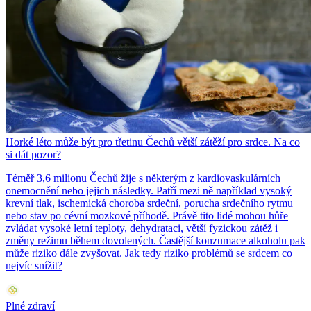
Horké léto může být pro třetinu Čechů větší zátěží pro srdce. Na co
si dát pozor?
Téměř 3,6 milionu Čechů žije s některým z kardiovaskulárních
onemocnění nebo jejich následky. Patří mezi ně například vysoký
krevní tlak, ischemická choroba srdeční, porucha srdečního rytmu
nebo stav po cévní mozkové příhodě. Právě tito lidé mohou hůře
zvládat vysoké letní teploty, dehydrataci, větší fyzickou zátěž i
změny režimu během dovolených. Častější konzumace alkoholu pak
může riziko dále zvyšovat. Jak tedy riziko problémů se srdcem co
nejvíc snížit?
Plné zdraví