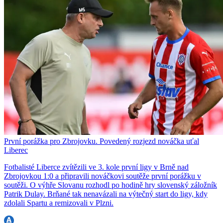
První porážka pro Zbrojovku. Povedený rozjezd nováčka uťal
Liberec
Fotbalisté Liberce zvítězili ve 3. kole první ligy v Brně nad
Zbrojovkou 1:0 a připravili nováčkovi soutěže první porážku v
soutěži. O výhře Slovanu rozhodl po hodině hry slovenský záložník
Patrik Dulay. Brňané tak nenavázali na výtečný start do ligy, kdy
zdolali Spartu a remizovali v Plzni.