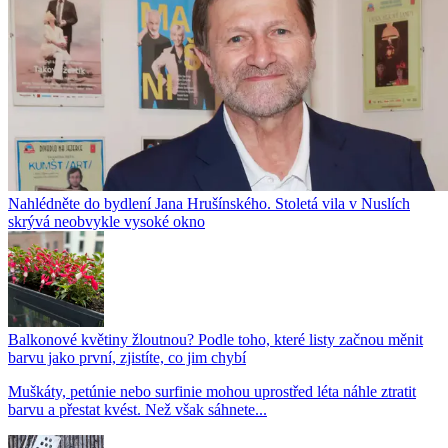
Nahlédněte do bydlení Jana Hrušínského. Stoletá vila v Nuslích
skrývá neobvykle vysoké okno
Balkonové květiny žloutnou? Podle toho, které listy začnou měnit
barvu jako první, zjistíte, co jim chybí
Muškáty, petúnie nebo surfinie mohou uprostřed léta náhle ztratit
barvu a přestat kvést. Než však sáhnete...