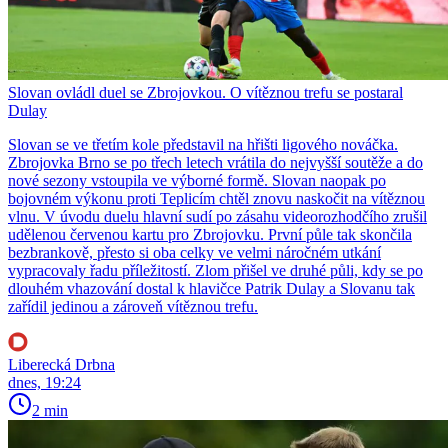
Slovan ovládl duel se Zbrojovkou. O vítěznou trefu se postaral
Dulay
Slovan se ve třetím kole představil na hřišti ligového nováčka.
Zbrojovka Brno se po třech letech vrátila do nejvyšší soutěže a do
nové sezony vstoupila ve výborné formě. Slovan naopak po
bojovném výkonu proti Teplicím chtěl znovu naskočit na vítěznou
vlnu. V úvodu duelu hlavní sudí po zásahu videorozhodčího zrušil
udělenou červenou kartu pro Zbrojovku. První půle tak skončila
bezbrankově, přesto si oba celky ve velmi náročném utkání
vypracovaly řadu příležitostí. Zlom přišel ve druhé půli, kdy se po
dlouhém vhazování dostal k hlavičce Patrik Dulay a Slovanu tak
zařídil jedinou a zároveň vítěznou trefu.
Liberecká Drbna
dnes, 19:24
2 min