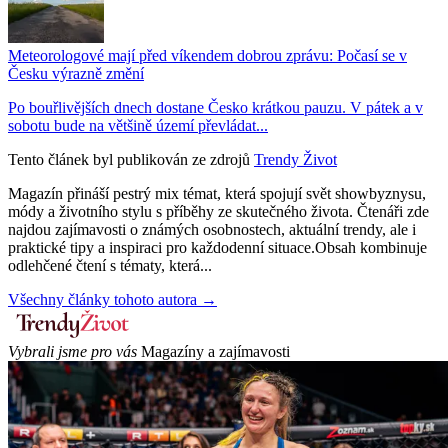
Meteorologové mají před víkendem dobrou zprávu: Počasí se v
Česku výrazně změní
Po bouřlivějších dnech dostane Česko krátkou pauzu. V pátek a v
sobotu bude na většině území převládat...
Tento článek byl publikován ze zdrojů
Trendy Život
Magazín přináší pestrý mix témat, která spojují svět showbyznysu,
módy a životního stylu s příběhy ze skutečného života. Čtenáři zde
najdou zajímavosti o známých osobnostech, aktuální trendy, ale i
praktické tipy a inspiraci pro každodenní situace.Obsah kombinuje
odlehčené čtení s tématy, která...
Všechny články tohoto autora →
Vybrali jsme pro vás
Magazíny a zajímavosti