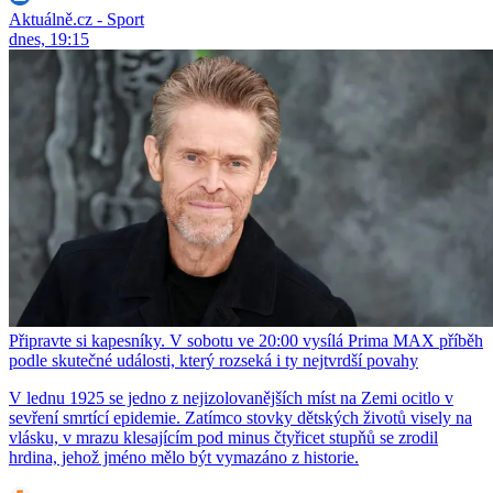
Aktuálně.cz - Sport
dnes, 19:15
Připravte si kapesníky. V sobotu ve 20:00 vysílá Prima MAX příběh
podle skutečné události, který rozseká i ty nejtvrdší povahy
V lednu 1925 se jedno z nejizolovanějších míst na Zemi ocitlo v
sevření smrtící epidemie. Zatímco stovky dětských životů visely na
vlásku, v mrazu klesajícím pod minus čtyřicet stupňů se zrodil
hrdina, jehož jméno mělo být vymazáno z historie.