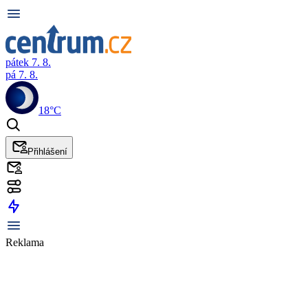
pátek 7. 8.
pá 7. 8.
18°C
Přihlášení
Reklama