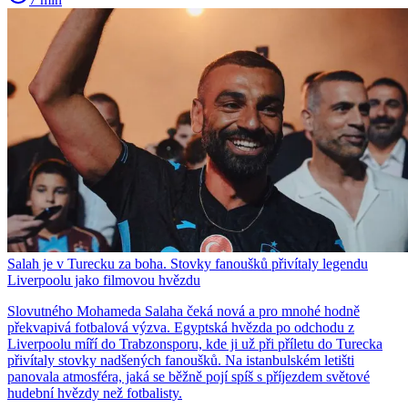
Salah je v Turecku za boha. Stovky fanoušků přivítaly legendu
Liverpoolu jako filmovou hvězdu
Slovutného Mohameda Salaha čeká nová a pro mnohé hodně
překvapivá fotbalová výzva. Egyptská hvězda po odchodu z
Liverpoolu míří do Trabzonsporu, kde ji už při příletu do Turecka
přivítaly stovky nadšených fanoušků. Na istanbulském letišti
panovala atmosféra, jaká se běžně pojí spíš s příjezdem světové
hudební hvězdy než fotbalisty.