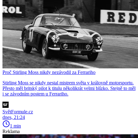
Proč Stirling Moss nikdy nezávodil za Ferrariho
Stirling Moss se nikdy nestal mistrem světa v královně motorsportu.
Přesto měl britský pilot k titulu několikrát velmi blízko. Stejně to měl
i se závodním postem u Ferrariho.
SvětFormule.cz
dnes, 21:24
1 min
Reklama