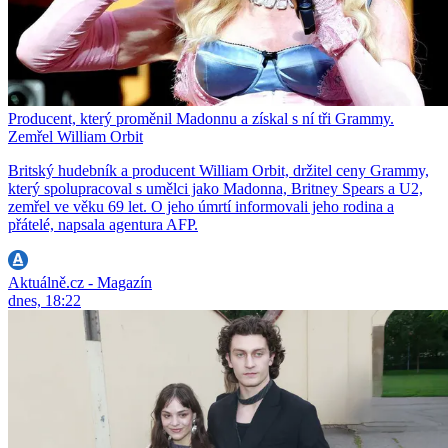
Producent, který proměnil Madonnu a získal s ní tři Grammy.
Zemřel William Orbit
Britský hudebník a producent William Orbit, držitel ceny Grammy,
který spolupracoval s umělci jako Madonna, Britney Spears a U2,
zemřel ve věku 69 let. O jeho úmrtí informovali jeho rodina a
přátelé, napsala agentura AFP.
Aktuálně.cz - Magazín
dnes, 18:22