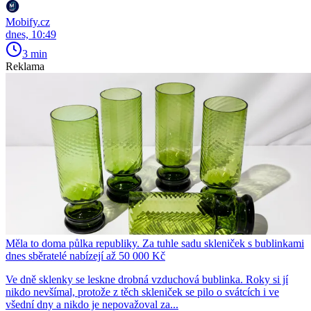
Mobify.cz
dnes, 10:49
3 min
Reklama
Měla to doma půlka republiky. Za tuhle sadu skleniček s bublinkami
dnes sběratelé nabízejí až 50 000 Kč
Ve dně sklenky se leskne drobná vzduchová bublinka. Roky si jí
nikdo nevšímal, protože z těch skleniček se pilo o svátcích i ve
všední dny a nikdo je nepovažoval za...