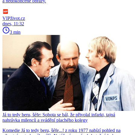
a nedokončené obrazy.
VIPživot.cz
dnes, 11:32
3 min
Já to tedy beru, šéfe: Sobota se bál, že přivolal infarkt, tajná
nahrávka milenců a svádění plachého kolegy
Komedie Já to tedy beru, šéfe...! z roku 1977 nabízí pohled na