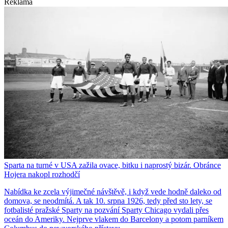
Reklama
Sparta na turné v USA zažila ovace, bitku i naprostý bizár. Obránce
Hojera nakopl rozhodčí
Nabídka ke zcela výjimečné návštěvě, i když vede hodně daleko od
domova, se neodmítá. A tak 10. srpna 1926, tedy před sto lety, se
fotbalisté pražské Sparty na pozvání Sparty Chicago vydali přes
oceán do Ameriky. Nejprve vlakem do Barcelony a potom parníkem