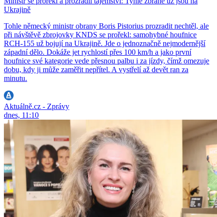
Ministr se prořekl a prozradil tajemství: Tyhle zbraně už jsou na
Ukrajině
Tohle německý ministr obrany Boris Pistorius prozradit nechtěl, ale
při návštěvě zbrojovky KNDS se prořekl: samohybné houfnice
RCH-155 už bojují na Ukrajině. Jde o jednoznačně nejmodernější
západní dělo. Dokáže jet rychlostí přes 100 km/h a jako první
houfnice své kategorie vede přesnou palbu i za jízdy, čímž omezuje
dobu, kdy ji může zaměřit nepřítel. A vystřelí až devět ran za
minutu.
Aktuálně.cz - Zprávy
dnes, 11:10