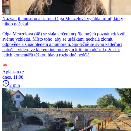
Nazvali ji hnusnou a starou: Olga Menzelová vytáhla trumf, který
nikdo nečekal!
Olga Menzelová (48) se stala terčem nepříjemných poznámek kvůli
svému vzhledu. Místo toho, aby se urážkami nechala zlomit,
odpověděla s nadhledem a humorem. Společně se svou kadeřnicí
natočila video, ve kterém internetovým kritikům ukázala, že si z
jejich komentářů těžkou hlavu rozhodně nedělá.
Aplausin.cz
dnes, 11:08
2 min