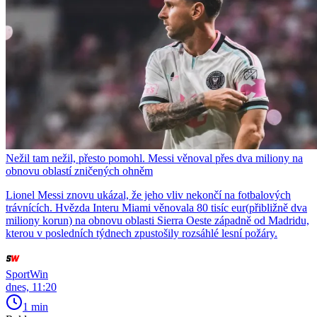
Nežil tam nežil, přesto pomohl. Messi věnoval přes dva miliony na
obnovu oblastí zničených ohněm
Lionel Messi znovu ukázal, že jeho vliv nekončí na fotbalových
trávnících. Hvězda Interu Miami věnovala 80 tisíc eur(přibližně dva
miliony korun) na obnovu oblasti Sierra Oeste západně od Madridu,
kterou v posledních týdnech zpustošily rozsáhlé lesní požáry.
SportWin
dnes, 11:20
1 min