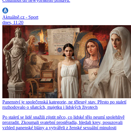
Columbus do newyorského přístavu.
Aktuálně.cz - Sport
dnes, 11:20
Panenství je společenská kategorie, ne tělesný stav. Přesto po staletí
rozhodovalo o sňatcích, majetku i lidských životech
Po staletí se lidé snažili zjistit něco, co lidské tělo neumí spolehlivě
prozradit. Zkoumali svatební prostěradla, hledali krev, posuzovali
vzhled panenské blány a vytvářeli z ženské sexuální minulosti