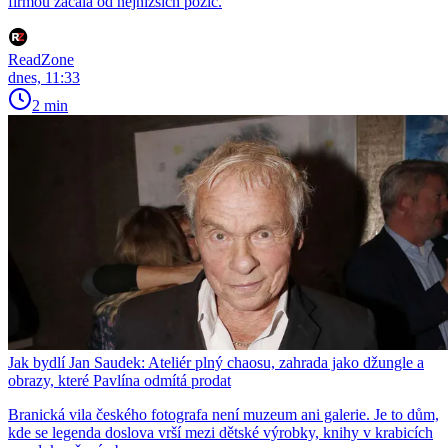
firmou začala od nejnižších pozic.
ReadZone
dnes, 11:33
2 min
Jak bydlí Jan Saudek: Ateliér plný chaosu, zahrada jako džungle a
obrazy, které Pavlína odmítá prodat
Branická vila českého fotografa není muzeum ani galerie. Je to dům,
kde se legenda doslova vrší mezi dětské výrobky, knihy v krabicích