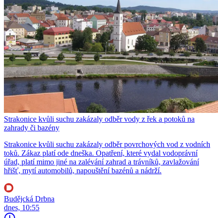
Strakonice kvůli suchu zakázaly odběr vody z řek a potoků na
zahrady či bazény
Strakonice kvůli suchu zakázaly odběr povrchových vod z vodních
toků. Zákaz platí ode dneška. Opatření, které vydal vodoprávní
úřad, platí mimo jiné na zalévání zahrad a trávníků, zavlažování
hřišť, mytí automobilů, napouštění bazénů a nádrží.
Budějcká Drbna
dnes, 10:55