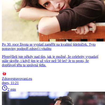
Po 30. roce života se vyplatí zaměřit na kvalitní jídelníček. Tyto
potraviny podpoří zdraví i vitalitu
Přemýšleli jste někdy nad tím, jak je možné, že celebrity vypadají
stále skvěle, i když jim je už více než 50 let? Je to proto, že
dopřávají tělu ta správná jídla.
Zdravestravovani.eu
dnes, 11:21
2 min