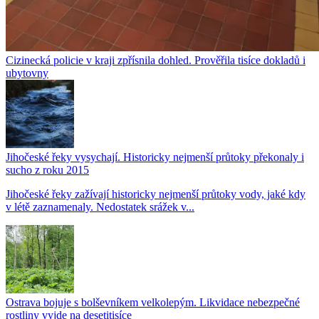
Cizinecká policie v kraji zpřísnila dohled. Prověřila tisíce dokladů i
ubytovny
Jihočeské řeky vysychají. Historicky nejmenší průtoky překonaly i
sucho z roku 2015
Jihočeské řeky zažívají historicky nejmenší průtoky vody, jaké kdy
v létě zaznamenaly. Nedostatek srážek v...
Ostrava bojuje s bolševníkem velkolepým. Likvidace nebezpečné
rostliny vyjde na desetitisíce