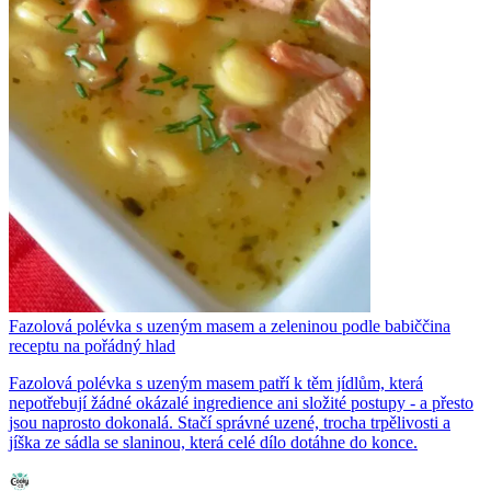
Fazolová polévka s uzeným masem a zeleninou podle babiččina
receptu na pořádný hlad
Fazolová polévka s uzeným masem patří k těm jídlům, která
nepotřebují žádné okázalé ingredience ani složité postupy - a přesto
jsou naprosto dokonalá. Stačí správné uzené, trocha trpělivosti a
jíška ze sádla se slaninou, která celé dílo dotáhne do konce.