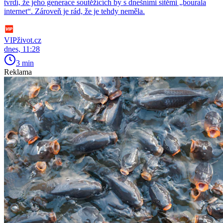
tvrdí, že jeho generace soutěžících by s dnešními sítěmi „bourala
internet“. Zároveň je rád, že je tehdy neměla.
VIPživot.cz
dnes, 11:28
3 min
Reklama