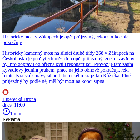
Historický most v Zákupech je opět průjezdný, rekonstrukce ale
pokračuje
Historický kamenný most na silnici druhé třídy 268 v Zákupech na
Českolipsku je po čtyřech měsících opět průjezdný, zcela uzavřený
byl pro dopravu od března kvůli rekonstrukci. Provoz je tam zatím
kyvadlový jedním pruhem, práce na jeho obnově pokračují, řekl
ředitel Krajské správy silnic Libereckého kraje Jan Růžička. Plně
průjezdný by podle něj měl být most na konci srpna.
Liberecká Drbna
dnes, 11:00
1 min
Reklama