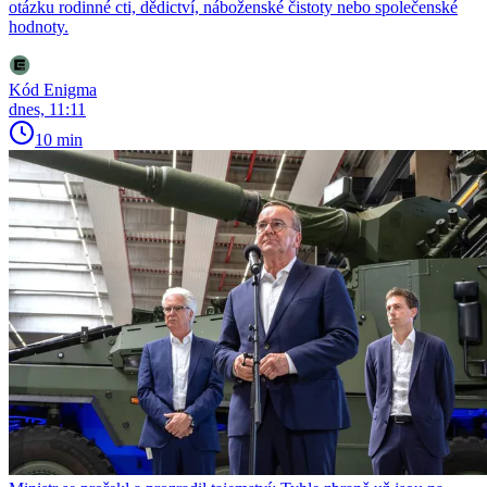
otázku rodinné cti, dědictví, náboženské čistoty nebo společenské
hodnoty.
Kód Enigma
dnes, 11:11
10 min