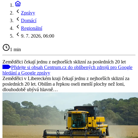
Zprávy
Domácí
Regionální
9. 7. 2026, 06:00
1 min
Zemědělci čekají jednu z nejhorších sklizní za posledních 20 let
Přidejte si obsah Centrum.cz do oblíbených zdrojů pro Google
hledání a Google zprávy
Zemědělci v Libereckém kraji čekají jednu z nejhorších sklizní za
posledních 20 let. Obilím a řepkou oseli menší plochy než loni,
dlouhodobě ubývá hlavně…