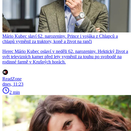
Mário Kubec slaví 62. narozeniny. Prince i vojáka z Chlapců a
chlapů vyměnil za traktory, koně a život na ranči
Herec Mário Kubec oslaví v neděli 62. narozeniny. Hektický život a
svět televizních kamer před lety vyměnil za touhu po svobodě na
rodinné farmě v Krušných horách.
ReadZone
dnes, 11:23
2 min