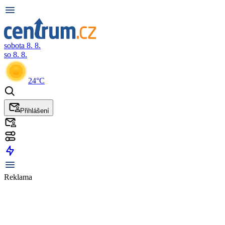
sobota 8. 8.
so 8. 8.
24°C
Přihlášení
Reklama