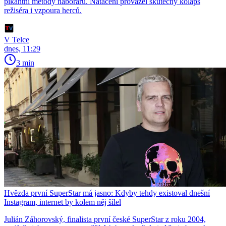
pikantní metody náborářů. Natáčení provázel skutečný kolaps
režiséra i vzpoura herců.
V Telce
dnes, 11:29
3 min
Hvězda první SuperStar má jasno: Kdyby tehdy existoval dnešní
Instagram, internet by kolem něj šílel
Julián Záhorovský, finalista první české SuperStar z roku 2004,