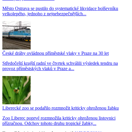
Město Ostrava se pustilo do systematické likvidace bolševníku
velkolepého, jednoho z nejnebezpečnějších...
České dráhy ovládnou příměstské vlaky v Praze na 30 let
Středočeští krajští radní ve čtvrtek schválili výsledek tendru na
provoz příměstských vlaků v Praze a...
Liberecké zoo se podařilo rozmnožit kriticky ohroženou žabku
Zoo Liberec poprvé rozmnožila kriticky ohroženou listovnici
přízračnou. Odchov tohoto druhu tropické žabky...