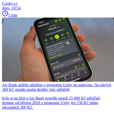
Cooky.cz
dnes, 10:54
5 min
Air Bank snížilo odměnu v programu Unity na polovinu. Na plných
300 Kč musíte poslat desítky tisíc měsíčně
Kdo si na účet u Air Bank nepošle aspoň 25 000 Kč měsíčně,
dostane od března 2026 z programu Unity jen 150 Kč místo
původních 300 Kč.