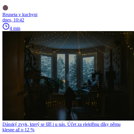
Bruneta v kuchyni
dnes, 10:42
4 min
Dánský zvyk, který se šíří i u nás. Účet za elektřinu díky němu
klesne až o 12 %