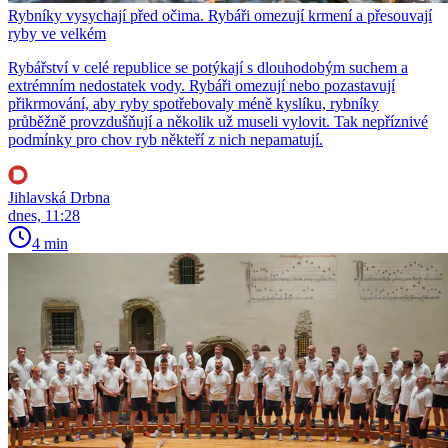
Rybníky vysychají před očima. Rybáři omezují krmení a přesouvají
ryby ve velkém
Rybářství v celé republice se potýkají s dlouhodobým suchem a
extrémním nedostatek vody. Rybáři omezují nebo pozastavují
přikrmování, aby ryby spotřebovaly méně kyslíku, rybníky
průběžně provzdušňují a několik už museli vylovit. Tak nepříznivé
podmínky pro chov ryb někteří z nich nepamatují.
Jihlavská Drbna
dnes, 11:28
4 min