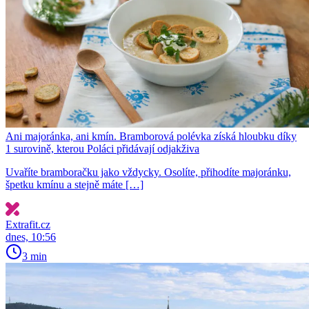
Ani majoránka, ani kmín. Bramborová polévka získá hloubku díky
1 surovině, kterou Poláci přidávají odjakživa
Uvaříte bramboračku jako vždycky. Osolíte, přihodíte majoránku,
špetku kmínu a stejně máte […]
Extrafit.cz
dnes, 10:56
3 min