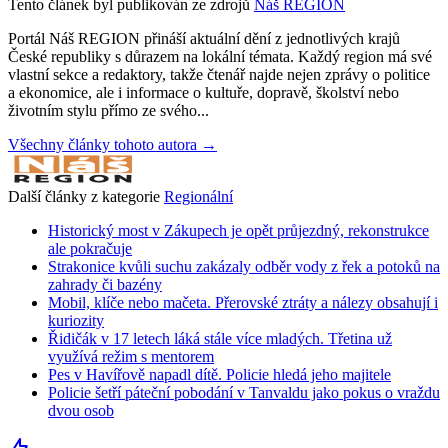
Tento článek byl publikován ze zdrojů
Náš REGION
Portál Náš REGION přináší aktuální dění z jednotlivých krajů
České republiky s důrazem na lokální témata. Každý region má své
vlastní sekce a redaktory, takže čtenář najde nejen zprávy o politice
a ekonomice, ale i informace o kultuře, dopravě, školství nebo
životním stylu přímo ze svého...
Všechny články tohoto autora →
Další články z kategorie
Regionální
Historický most v Zákupech je opět průjezdný, rekonstrukce
ale pokračuje
Strakonice kvůli suchu zakázaly odběr vody z řek a potoků na
zahrady či bazény
Mobil, klíče nebo mačeta. Přerovské ztráty a nálezy obsahují i
kuriozity
Řidičák v 17 letech láká stále více mladých. Třetina už
využívá režim s mentorem
Pes v Havířově napadl dítě. Policie hledá jeho majitele
Policie šetří páteční pobodání v Tanvaldu jako pokus o vraždu
dvou osob