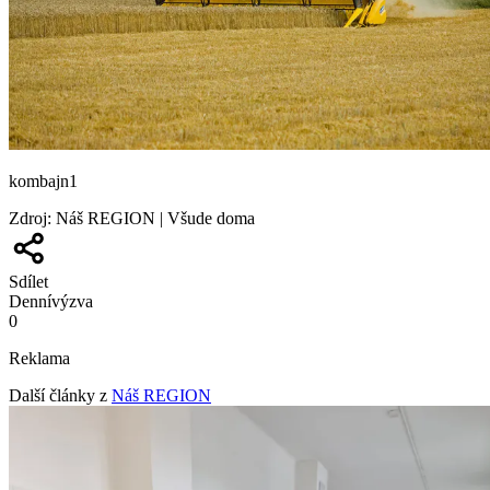
kombajn1
Zdroj
:
Náš REGION | Všude doma
Sdílet
Denní
výzva
0
Reklama
Další články z
Náš REGION