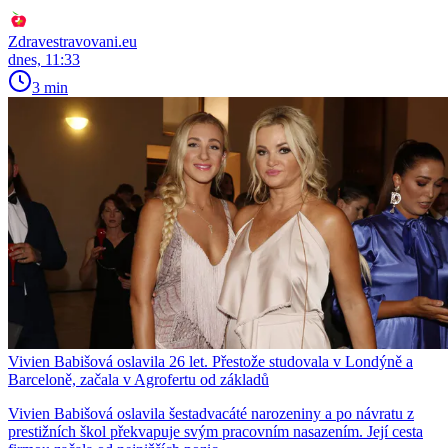
Zdravestravovani.eu
dnes, 11:33
3 min
Vivien Babišová oslavila 26 let. Přestože studovala v Londýně a
Barceloně, začala v Agrofertu od základů
Vivien Babišová oslavila šestadvacáté narozeniny a po návratu z
prestižních škol překvapuje svým pracovním nasazením. Její cesta