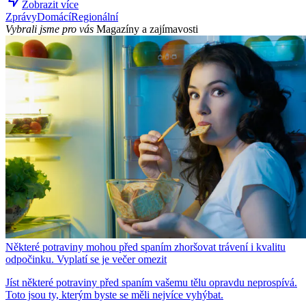
Zobrazit více
Zprávy
Domácí
Regionální
Vybrali jsme pro vás
Magazíny a zajímavosti
Některé potraviny mohou před spaním zhoršovat trávení i kvalitu
odpočinku. Vyplatí se je večer omezit
Jíst některé potraviny před spaním vašemu tělu opravdu neprospívá.
Toto jsou ty, kterým byste se měli nejvíce vyhýbat.