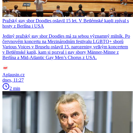
Pražský gay sbor Doodles oslavil 15 let. V Betlémské kapli zpíval s
hosty z Berlína i USA
Jediný pražský gay sbor Doodles má za sebou významný milník. Po
červnovém koncertu na Mezinárodním festivalu LGBTQ+ sborů
Various Voices v Bruselu oslavil 15. narozeniny velkým koncertem
v Betlémské kapli, kam si pozval i gay sbory Männer-Minne z
Berlína a Mid-Atlantic Gay Men’s Chorus z USA.
Aplausin.cz
dnes, 11:27
2 min