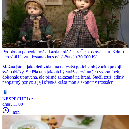
Podobnou panenku měla každá holčička v Československu. Kdo jí
nerozbil hlavu, dostane dnes od sběratelů 30 000 Kč
Možná jste ji jako děti vídali na nejvyšší polici v obývacím pokoji u
své babičky. Seděla tam jako tichý strážce rodinných vzpomínek,
dokonale upravená, ale přísně zakázaná na hraní. Stačil totiž jediný
neopatrný pohyb a její křehká krása mohla skončit v troskách.
NESPECHEJ.cz
dnes, 11:00
4 min