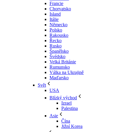
Francie
Chorvatsko
Island
Itálie
Německo
Polsko
Rakousko
Řecko
Rusko
Španělsko
Švédsko
Velká Británie
Rumunsko
Válka na Ukrajině
Maďarsko
Svět
USA
Blízký východ
Izrael
Palestina
Asie
Čína
Jižní Korea