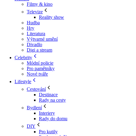
Filmy & kino
Televize
Reality show
Hudba
Hry
Literatura
Výtvarné umění
Divadlo
Digi a stream
Celebrity
Módní policie
Pro pamětníky
Nové tváře
Lifestyle
Cestování
Destinace
Rady na cesty
Bydlení
Interiery
Rady do domu
DIY
Pro kutily