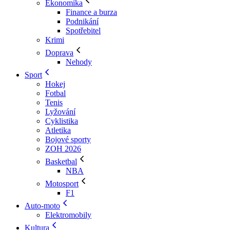
Ekonomika
Finance a burza
Podnikání
Spotřebitel
Krimi
Doprava
Nehody
Sport
Hokej
Fotbal
Tenis
Lyžování
Cyklistika
Atletika
Bojové sporty
ZOH 2026
Basketbal
NBA
Motosport
F1
Auto-moto
Elektromobily
Kultura