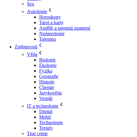
Sex
Astrologie
Horoskopy
Tarot a karty
Andělé a tajemná znamení
Numerologie
Tajemno
Zajímavosti
Věda
Biologie
Ekologie
Fyzika
Geografie
Historie
Chemie
Jazykověda
Vesmír
IT a technologie
Digital
Mobil
Technologie
Trendy
True crime