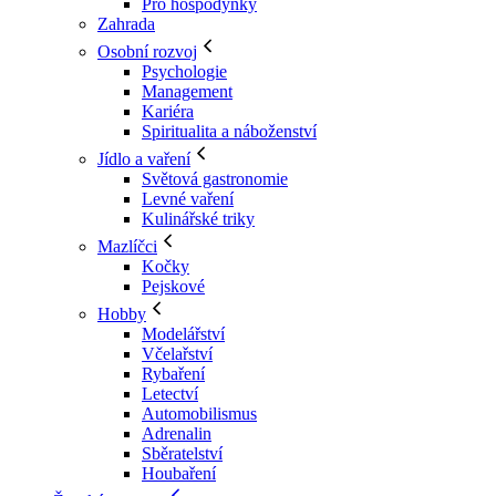
Pro hospodyňky
Zahrada
Osobní rozvoj
Psychologie
Management
Kariéra
Spiritualita a náboženství
Jídlo a vaření
Světová gastronomie
Levné vaření
Kulinářské triky
Mazlíčci
Kočky
Pejskové
Hobby
Modelářství
Včelařství
Rybaření
Letectví
Automobilismus
Adrenalin
Sběratelství
Houbaření