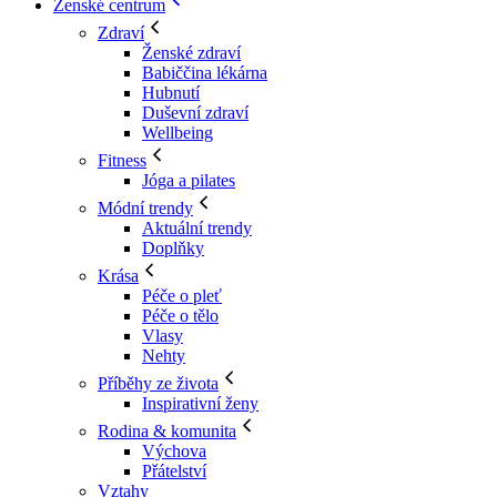
Ženské centrum
Zdraví
Ženské zdraví
Babiččina lékárna
Hubnutí
Duševní zdraví
Wellbeing
Fitness
Jóga a pilates
Módní trendy
Aktuální trendy
Doplňky
Krása
Péče o pleť
Péče o tělo
Vlasy
Nehty
Příběhy ze života
Inspirativní ženy
Rodina & komunita
Výchova
Přátelství
Vztahy