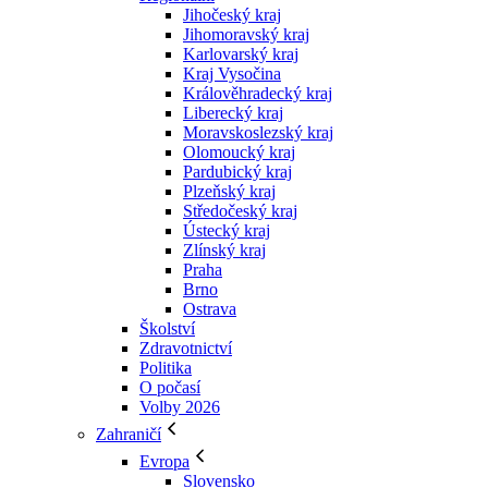
Jihočeský kraj
Jihomoravský kraj
Karlovarský kraj
Kraj Vysočina
Králověhradecký kraj
Liberecký kraj
Moravskoslezský kraj
Olomoucký kraj
Pardubický kraj
Plzeňský kraj
Středočeský kraj
Ústecký kraj
Zlínský kraj
Praha
Brno
Ostrava
Školství
Zdravotnictví
Politika
O počasí
Volby 2026
Zahraničí
Evropa
Slovensko