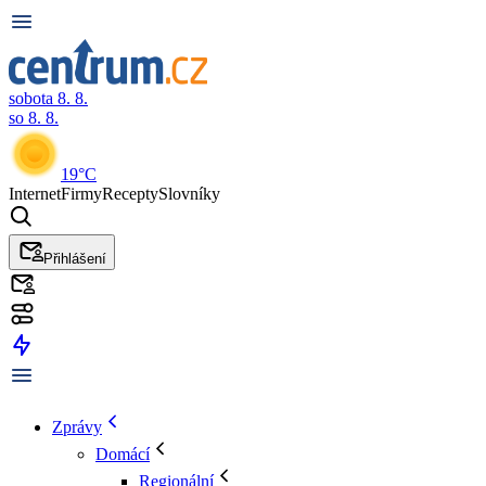
sobota 8. 8.
so 8. 8.
19°C
Internet
Firmy
Recepty
Slovníky
Přihlášení
Zprávy
Domácí
Regionální