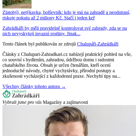
Zlatobýl, netýkavka, bolševník: kdo je má na zahradě a neodstraní,
riskuje pokutu až 2 miliony Kč. Stačí i jeden keř
Zahrádkáři by měli pravidelně kontrolovat své zahrady, zda se na
nich nevyskytují invazní rostliny. Jinak...
Tento článek byl publikován ze zdrojů
Chalupáři-Zahrádkáři
Články z Chalupari-Zahradkari.cz nabízejí praktický pohled na vše,
co souvisí s bydlením, zahradou, údržbou domu i radostmi
chatařského života. Obsah je určen čtenářům, kteří ocení
jednoduché návody, chytré vychytávky, přírodní postupy a
zkušenosti vycházející z každodenní praxe. Nechybí tipy na...
Všechny články tohoto autora →
Vybrali jsme pro vás
Magazíny a zajímavosti