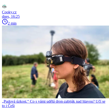
Cooky.cz
dnes, 16:25
2 min
„Pudová úzkost.“ Co s vámi udělá dron-zabiják nad hlavou? Učí se
to i Češi