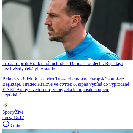
Trossard proti Hradci hrát nebude a Darida si oddechl. Beşiktaş i
bez hvězdy čeká plný stadion
Belgický křídelník Leandro Trossard chybí na evropské soupisce
Beşiktaşe. Hradec Králové ve čtvrtek 6. srpna vybíhá do vyprodané
FINEP Areny s vědomím, že největší letní posilu soupeře
nepotkává.
SportyŽivě
dnes, 16:17
3 min