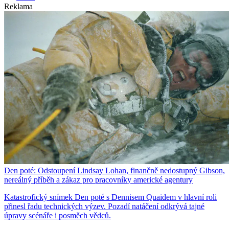
Reklama
Den poté: Odstoupení Lindsay Lohan, finančně nedostupný Gibson,
nereálný příběh a zákaz pro pracovníky americké agentury
Katastrofický snímek Den poté s Dennisem Quaidem v hlavní roli
přinesl řadu technických výzev. Pozadí natáčení odkrývá tajné
úpravy scénáře i posměch vědců.