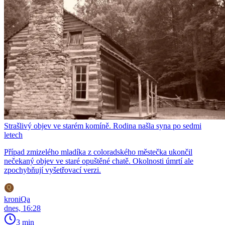
Strašlivý objev ve starém komíně. Rodina našla syna po sedmi
letech
Případ zmizelého mladíka z coloradského městečka ukončil
nečekaný objev ve staré opuštěné chatě. Okolnosti úmrtí ale
zpochybňují vyšetřovací verzi.
kroniQa
dnes, 16:28
3 min