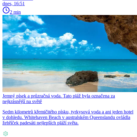
dnes, 16:51
2 min
Jemný písek a průzračná voda. Tato pláž byla označena za
nejkrásnější na světě
Sedm kilometrů křemičitého písku, tyrkysová voda a ani jeden hotel
v dohledu. Whitehaven Beach v australském Queenslandu ovládla
žebříček padesáti nejlepších pláží světa.