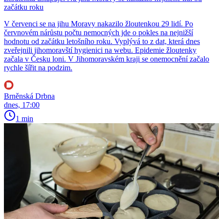
začátku roku
V červenci se na jihu Moravy nakazilo žloutenkou 29 lidí. Po
červnovém nárůstu počtu nemocných jde o pokles na nejnižší
hodnotu od začátku letošního roku. Vyplývá to z dat, která dnes
zveřejnili jihomoravští hygienici na webu. Epidemie žloutenky
začala v Česku loni. V Jihomoravském kraji se onemocnění začalo
rychle šířit na podzim.
Brněnská Drbna
dnes, 17:00
1 min