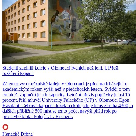
Studenti zaplnili koleje v Olomouci rychleji než loni. UP řeší
rozšíření kapacit
Zájem o vysokoškolské koleje v Olomouci je před nadcházejícím
akademickým rokem vyšší než v předchozích letech. Svědčí o tom
rychlejší zaplnění jejich kapacity. Letošní převis poptávky je asi 15
procent, řekl mluvčí Univerzity Palackého (UP) v Olomouci Egon
Havrlant. Celková kapacita lůžek na kolejích je letos zhruba 4300, o
dalších přibližně 500 míst se tento počet navýší příští rok po
přestavbě bloku kolejí J. L. Fischera.
Hanácká Drbna