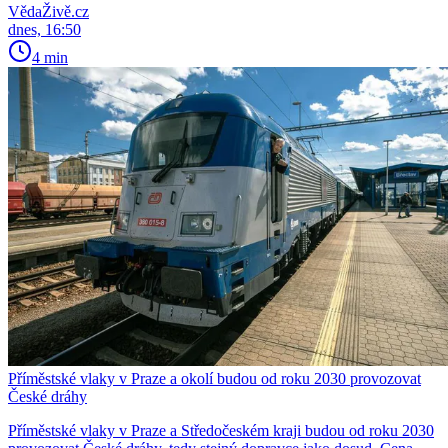
VědaŽivě.cz
dnes, 16:50
4 min
Příměstské vlaky v Praze a okolí budou od roku 2030 provozovat
České dráhy
Příměstské vlaky v Praze a Středočeském kraji budou od roku 2030