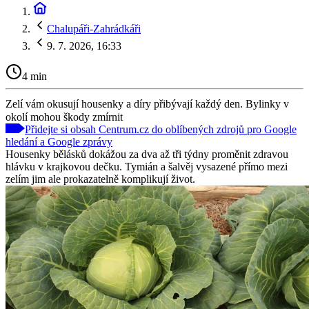
Chalupáři-Zahrádkáři
9. 7. 2026, 16:33
4 min
Zelí vám okusují housenky a díry přibývají každý den. Bylinky v
okolí mohou škody zmírnit
Přidejte si obsah Centrum.cz do oblíbených zdrojů pro Google
hledání a Google zprávy
Housenky bělásků dokážou za dva až tři týdny proměnit zdravou
hlávku v krajkovou dečku. Tymián a šalvěj vysazené přímo mezi
zelím jim ale prokazatelně komplikují život.