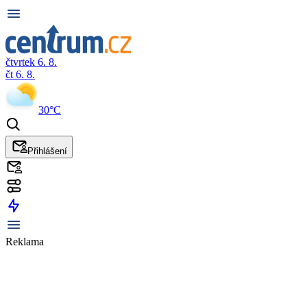
čtvrtek 6. 8.
čt 6. 8.
30°C
Přihlášení
Reklama