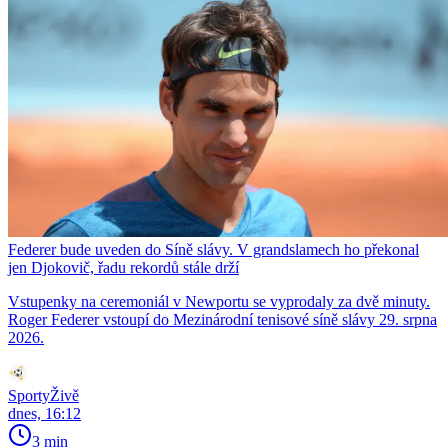
Federer bude uveden do Síně slávy. V grandslamech ho překonal
jen Djokovič, řadu rekordů stále drží
Vstupenky na ceremoniál v Newportu se vyprodaly za dvě minuty.
Roger Federer vstoupí do Mezinárodní tenisové síně slávy 29. srpna
2026.
SportyŽivě
dnes, 16:12
3 min