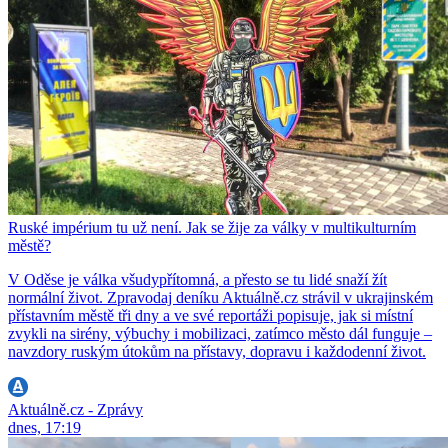
Ruské impérium tu už není. Jak se žije za války v multikulturním
městě?
V Oděse je válka všudypřítomná, a přesto se tu lidé snaží žít
normální život. Zpravodaj deníku Aktuálně.cz strávil v ukrajinském
přístavním městě tři dny a ve své reportáži popisuje, jak si místní
zvykli na sirény, výbuchy i mobilizaci, zatímco město dál funguje –
navzdory ruským útokům na přístavy, dopravu i každodenní život.
Aktuálně.cz - Zprávy
dnes, 17:19