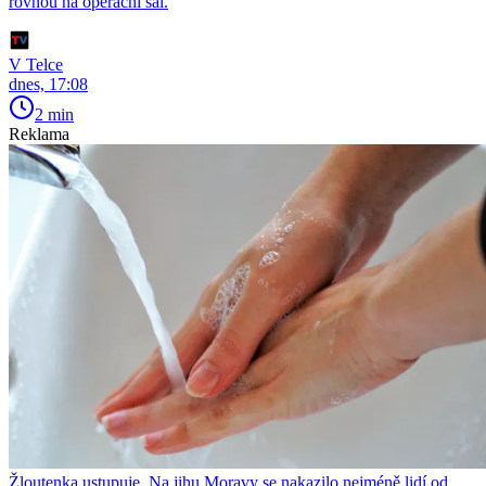
rovnou na operační sál.
V Telce
dnes, 17:08
2 min
Reklama
Žloutenka ustupuje. Na jihu Moravy se nakazilo nejméně lidí od