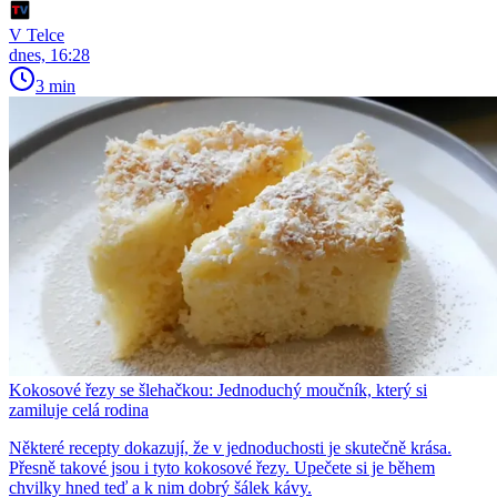
V Telce
dnes, 16:28
3 min
Kokosové řezy se šlehačkou: Jednoduchý moučník, který si
zamiluje celá rodina
Některé recepty dokazují, že v jednoduchosti je skutečně krása.
Přesně takové jsou i tyto kokosové řezy. Upečete si je během
chvilky hned teď a k nim dobrý šálek kávy.