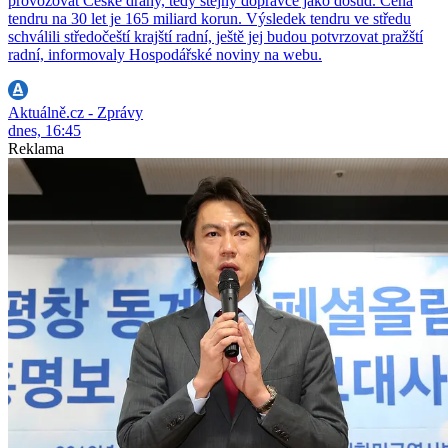
provozovat České dráhy, tedy stejný dopravce jako dosud. Cena
tendru na 30 let je 165 miliard korun. Výsledek tendru ve středu
schválili středočeští krajští radní, ještě jej budou potvrzovat pražští
radní, informovaly Hospodářské noviny na webu.
Aktuálně.cz - Zprávy
dnes, 16:45
Reklama