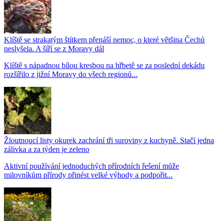
Klíště se strakatým štítkem přenáší nemoc, o které většina Čechů
neslyšela. A šíří se z Moravy dál
Klíště s nápadnou bílou kresbou na hřbetě se za poslední dekádu
rozšířilo z jižní Moravy do všech regionů...
Žloutnoucí listy okurek zachrání tři suroviny z kuchyně. Stačí jedna
zálivka a za týden je zeleno
Aktivní používání jednoduchých přírodních řešení může
milovníkům přírody přinést velké výhody a podpořit...