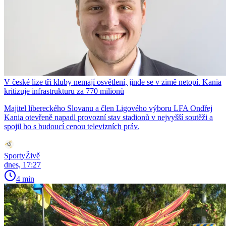
V české lize tři kluby nemají osvětlení, jinde se v zimě netopí. Kania
kritizuje infrastrukturu za 770 milionů
Majitel libereckého Slovanu a člen Ligového výboru LFA Ondřej
Kania otevřeně napadl provozní stav stadionů v nejvyšší soutěži a
spojil ho s budoucí cenou televizních práv.
SportyŽivě
dnes, 17:27
4 min