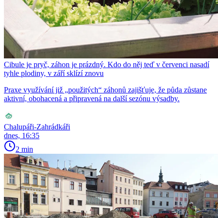
Cibule je pryč, záhon je prázdný. Kdo do něj teď v červenci nasadí
tyhle plodiny, v září sklízí znovu
Praxe využívání již „použitých“ záhonů zajišťuje, že půda zůstane
aktivní, obohacená a připravená na další sezónu výsadby.
Chalupáři-Zahrádkáři
dnes, 16:35
2 min