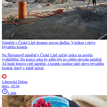
Náměstí v České Lípě dostane novou dlažbu. Vznikne i obrys
bývalého kostela
Na Škroupově náměstí v České Lípě začaly práce na novém
vydláždění. Do konce roku by mělo být po celém obvodu náměstí.
Až bude hotovo celé náměstí, z kostek vznikne také obrys bývalého
kostela, který v místě stával.
Liberecká Drbna
dnes, 16:34
1 min