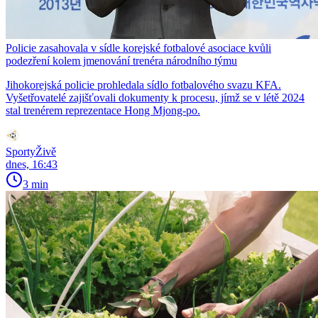
Policie zasahovala v sídle korejské fotbalové asociace kvůli
podezření kolem jmenování trenéra národního týmu
Jihokorejská policie prohledala sídlo fotbalového svazu KFA.
Vyšetřovatelé zajišťovali dokumenty k procesu, jímž se v létě 2024
stal trenérem reprezentace Hong Mjong-po.
SportyŽivě
dnes, 16:43
3 min