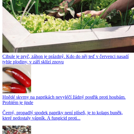
Cibule je pryč, záhon je prázdný. Kdo do něj teď v červenci nasadí
tyhle plodiny, v září sklízí znovu
Hnědé skvrny na paprikách nevyléčí žádný postřik proti houbám.
Problém je jinde
Černý, propadlý spodek papriky není plíseň, je to kolaps buněk,
které nedostaly vápník. A fungicid proti...