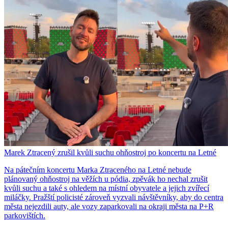
Marek Ztracený zrušil kvůli suchu ohňostroj po koncertu na Letné
Na pátečním koncertu Marka Ztraceného na Letné nebude
plánovaný ohňostroj na věžích u pódia, zpěvák ho nechal zrušit
kvůli suchu a také s ohledem na místní obyvatele a jejich zvířecí
miláčky. Pražští policisté zároveň vyzvali návštěvníky, aby do centra
města nejezdili auty, ale vozy zaparkovali na okraji města na P+R
parkovištích.