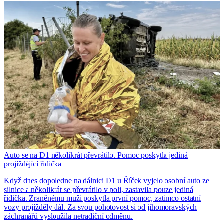
Auto se na D1 několikrát převrátilo. Pomoc poskytla jediná
projíždějící řidička
Když dnes dopoledne na dálnici D1 u Říček vyjelo osobní auto ze
silnice a několikrát se převrátilo v poli, zastavila pouze jediná
řidička. Zraněnému muži poskytla první pomoc, zatímco ostatní
vozy projížděly dál. Za svou pohotovost si od jihomoravských
záchranářů vysloužila netradiční odměnu.