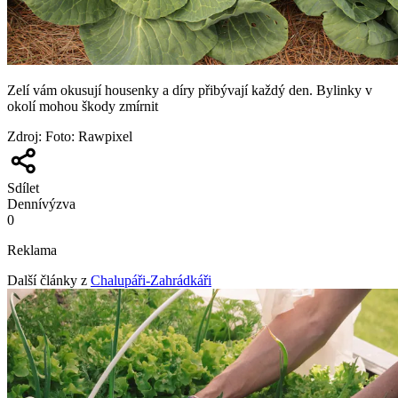
Zelí vám okusují housenky a díry přibývají každý den. Bylinky v
okolí mohou škody zmírnit
Zdroj
:
Foto: Rawpixel
Sdílet
Denní
výzva
0
Reklama
Další články z
Chalupáři-Zahrádkáři