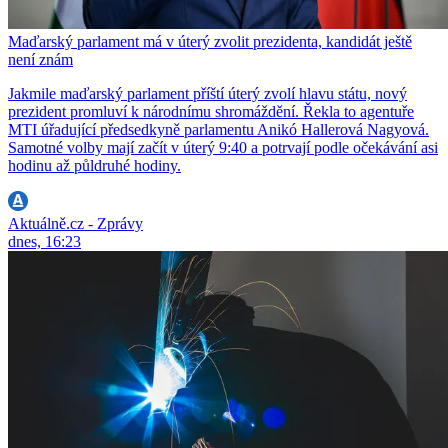
Maďarský parlament má v úterý zvolit prezidenta, kandidát ještě
není znám
Jakmile maďarský parlament příští úterý zvolí hlavu státu, nový
prezident promluví k národnímu shromáždění. Řekla to agentuře
MTI úřadující předsedkyně parlamentu Anikó Hallerová Nagyová.
Samotné volby mají začít v úterý 9:40 a potrvají podle očekávání asi
hodinu až půldruhé hodiny.
Aktuálně.cz - Zprávy
dnes, 16:23