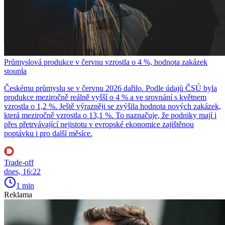
Průmyslová produkce v červnu vzrostla o 4 %, hodnota zakázek
stoupla
Českému průmyslu se v červnu 2026 dařilo. Podle údajů ČSÚ byla
produkce meziročně reálně vyšší o 4 % a ve srovnání s květnem
vzrostla o 1,2 %. Ještě výrazněji se zvýšila hodnota nových zakázek,
která meziročně vzrostla o 13,1 %. To naznačuje, že podniky mají i
přes přetrvávající nejistotu v evropské ekonomice zajištěnou
poptávku i pro další měsíce.
Trade-off
dnes, 16:22
1 min
Reklama