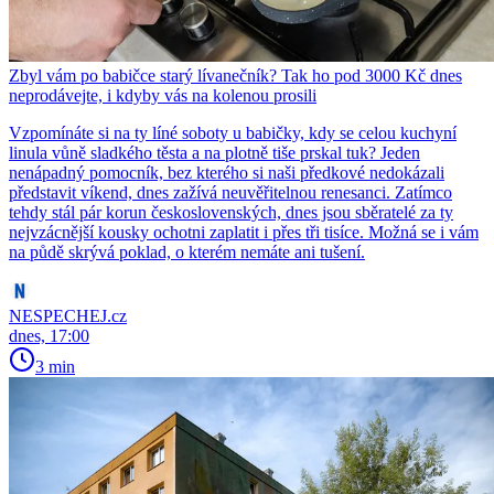
Zbyl vám po babičce starý lívanečník? Tak ho pod 3000 Kč dnes
neprodávejte, i kdyby vás na kolenou prosili
Vzpomínáte si na ty líné soboty u babičky, kdy se celou kuchyní
linula vůně sladkého těsta a na plotně tiše prskal tuk? Jeden
nenápadný pomocník, bez kterého si naši předkové nedokázali
představit víkend, dnes zažívá neuvěřitelnou renesanci. Zatímco
tehdy stál pár korun československých, dnes jsou sběratelé za ty
nejvzácnější kousky ochotni zaplatit i přes tři tisíce. Možná se i vám
na půdě skrývá poklad, o kterém nemáte ani tušení.
NESPECHEJ.cz
dnes, 17:00
3 min