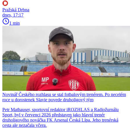
Pražská Drbna
dnes, 17:17
1 min
Novinář Českého rozhlasu se stal fotbalovým trenérem. Po necelém
roce u dorostenek Slavie povede druholigový tým
Petr Mathauser, sportovní redaktor iROZHLAS a Radiožurnálu
Sport, byl v červenci 2026 představen jako hlavní trenér
druholigového nováčka FK Arsenal Česká Lípa. Jeho trenérská
cesta ale nezačala včera.