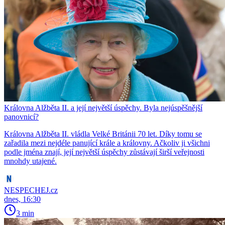
Královna Alžběta II. a její největší úspěchy. Byla nejúspěšnější
panovnicí?
Královna Alžběta II. vládla Velké Británii 70 let. Díky tomu se
zařadila mezi nejdéle panující krále a královny. Ačkoliv ji všichni
podle jména znají, její největší úspěchy zůstávají širší veřejnosti
mnohdy utajené.
NESPECHEJ.cz
dnes, 16:30
3 min