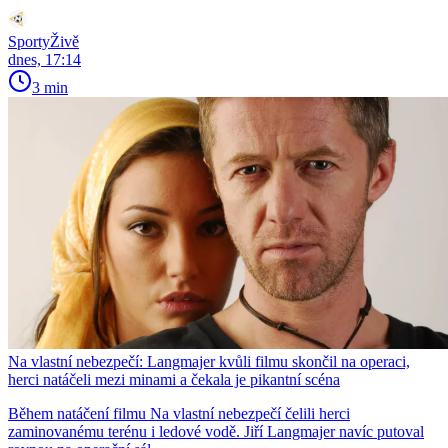
SportyŽivě
dnes, 17:14
3 min
Na vlastní nebezpečí: Langmajer kvůli filmu skončil na operaci,
herci natáčeli mezi minami a čekala je pikantní scéna
Během natáčení filmu Na vlastní nebezpečí čelili herci
zaminovanému terénu i ledové vodě. Jiří Langmajer navíc putoval