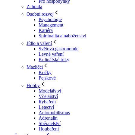
Pro hospodyňky
Zahrada
Osobní rozvoj
Psychologie
Management
Kariéra
Spiritualita a náboženství
Jídlo a vaření
Světová gastronomie
Levné vaření
Kulinářské triky
Mazlíčci
Kočky
Pejskové
Hobby
Modelářství
Včelařství
Rybaření
Letectví
Automobilismus
Adrenalin
Sběratelství
Houbaření