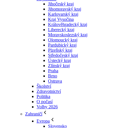
Jihočeský kraj
Jihomoravský kraj
Karlovarský kraj
Kraj Vysočina
Králověhradecký kraj
Liberecký kraj
Moravskoslezský kraj
Olomoucký kraj
Pardubický kraj
Plzeňský kraj
Středočeský kraj
Ústecký kraj
Zlínský kraj
Praha
Brno
Ostrava
Školství
Zdravotnictví
Politika
O počasí
Volby 2026
Zahraničí
Evropa
Slovensko