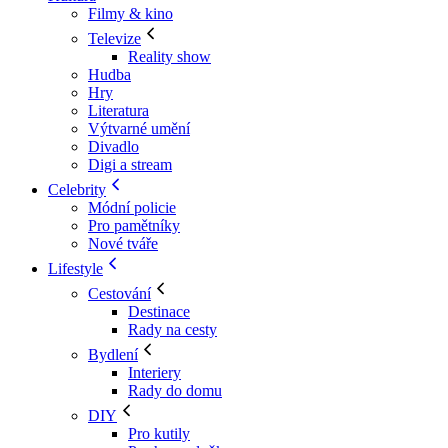
Filmy & kino
Televize
Reality show
Hudba
Hry
Literatura
Výtvarné umění
Divadlo
Digi a stream
Celebrity
Módní policie
Pro pamětníky
Nové tváře
Lifestyle
Cestování
Destinace
Rady na cesty
Bydlení
Interiery
Rady do domu
DIY
Pro kutily