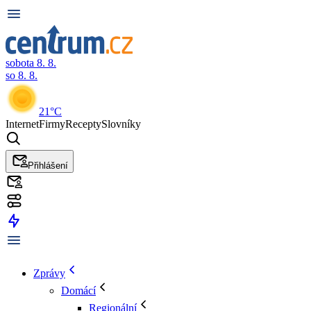
sobota 8. 8.
so 8. 8.
21°C
Internet
Firmy
Recepty
Slovníky
Přihlášení
Zprávy
Domácí
Regionální