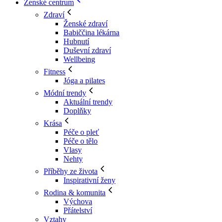
Ženské centrum
Zdraví
Ženské zdraví
Babiččina lékárna
Hubnutí
Duševní zdraví
Wellbeing
Fitness
Jóga a pilates
Módní trendy
Aktuální trendy
Doplňky
Krása
Péče o pleť
Péče o tělo
Vlasy
Nehty
Příběhy ze života
Inspirativní ženy
Rodina & komunita
Výchova
Přátelství
Vztahy