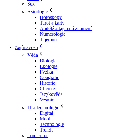
Sex
Astrologie
Horoskopy
Tarot a karty
Andělé a tajemná znamení
Numerologie
Tajemno
Zajímavosti
Věda
Biologie
Ekologie
Fyzika
Geografie
Historie
Chemie
Jazykověda
Vesmír
IT a technologie
Digital
Mobil
Technologie
Trendy
True crime