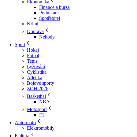
Ekonomika
Finance a burza
Podnikání
Spotřebitel
Krimi
Doprava
Nehody
Sport
Hokej
Fotbal
Tenis
Lyžování
Cyklistika
Atletika
Bojové sporty
ZOH 2026
Basketbal
NBA
Motosport
F1
Auto-moto
Elektromobily
Kultura