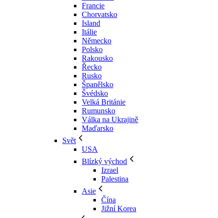
Francie
Chorvatsko
Island
Itálie
Německo
Polsko
Rakousko
Řecko
Rusko
Španělsko
Švédsko
Velká Británie
Rumunsko
Válka na Ukrajině
Maďarsko
Svět
USA
Blízký východ
Izrael
Palestina
Asie
Čína
Jižní Korea