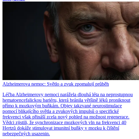
Alzheimerova nemoc: Světlo a zvuk zpomalují průběh
Léčba Alzheimerovy nemoci narážela dlouhá léta na neprostupnou
hematoencefalickou bariéru, která bránila většině léků proniknout
přímo k mozkovým buňkám. Objev takzvané neurostimulace
pomocí blikajícího světla a zvukových impulsů o specifické
frekvenci však přináší zcela nový pohled na možnost regenerace.
Vědci zjistili, že synchronizace mozkových vln na frekvenci 40
Hertzů dokáže stimulovat imunitní buňky v mozku k čištění
nebezpečných usazenin.