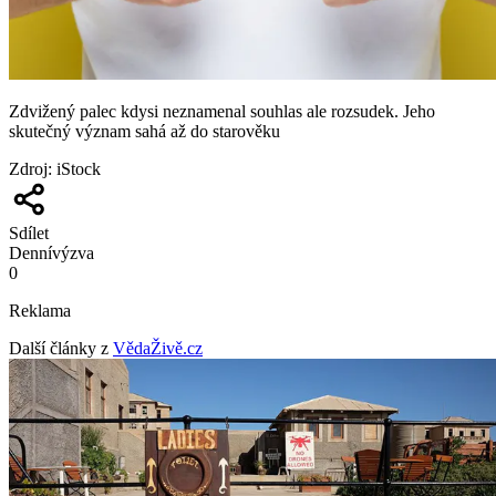
Zdvižený palec kdysi neznamenal souhlas ale rozsudek. Jeho
skutečný význam sahá až do starověku
Zdroj
:
iStock
Sdílet
Denní
výzva
0
Reklama
Další články z
VědaŽivě.cz