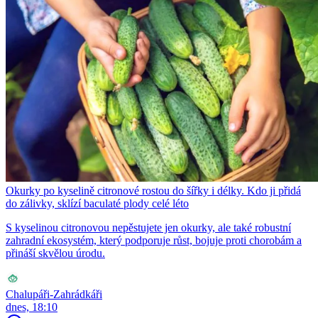
Okurky po kyselině citronové rostou do šířky i délky. Kdo ji přidá
do zálivky, sklízí baculaté plody celé léto
S kyselinou citronovou nepěstujete jen okurky, ale také robustní
zahradní ekosystém, který podporuje růst, bojuje proti chorobám a
přináší skvělou úrodu.
Chalupáři-Zahrádkáři
dnes, 18:10