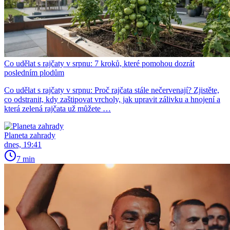
Co udělat s rajčaty v srpnu: 7 kroků, které pomohou dozrát
posledním plodům
Co udělat s rajčaty v srpnu: Proč rajčata stále nečervenají? Zjistěte,
co odstranit, kdy zaštipovat vrcholy, jak upravit zálivku a hnojení a
která zelená rajčata už můžete …
Planeta zahrady
dnes, 19:41
7 min