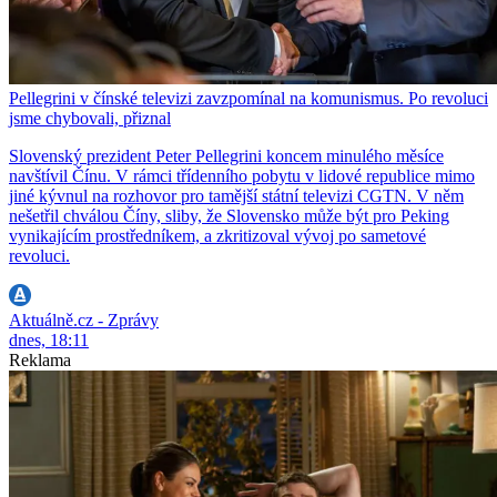
Pellegrini v čínské televizi zavzpomínal na komunismus. Po revoluci
jsme chybovali, přiznal
Slovenský prezident Peter Pellegrini koncem minulého měsíce
navštívil Čínu. V rámci třídenního pobytu v lidové republice mimo
jiné kývnul na rozhovor pro tamější státní televizi CGTN. V něm
nešetřil chválou Číny, sliby, že Slovensko může být pro Peking
vynikajícím prostředníkem, a zkritizoval vývoj po sametové
revoluci.
Aktuálně.cz - Zprávy
dnes, 18:11
Reklama