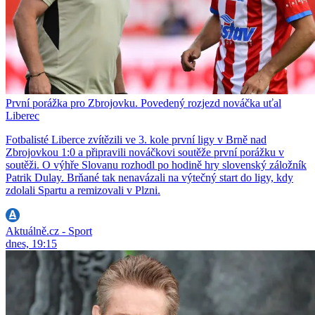
První porážka pro Zbrojovku. Povedený rozjezd nováčka uťal
Liberec
Fotbalisté Liberce zvítězili ve 3. kole první ligy v Brně nad
Zbrojovkou 1:0 a připravili nováčkovi soutěže první porážku v
soutěži. O výhře Slovanu rozhodl po hodině hry slovenský záložník
Patrik Dulay. Brňané tak nenavázali na výtečný start do ligy, kdy
zdolali Spartu a remizovali v Plzni.
Aktuálně.cz - Sport
dnes, 19:15