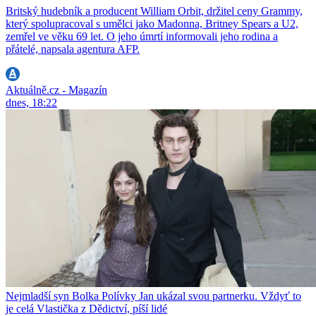
Britský hudebník a producent William Orbit, držitel ceny Grammy,
který spolupracoval s umělci jako Madonna, Britney Spears a U2,
zemřel ve věku 69 let. O jeho úmrtí informovali jeho rodina a
přátelé, napsala agentura AFP.
Aktuálně.cz - Magazín
dnes, 18:22
Nejmladší syn Bolka Polívky Jan ukázal svou partnerku. Vždyť to
je celá Vlastička z Dědictví, píší lidé