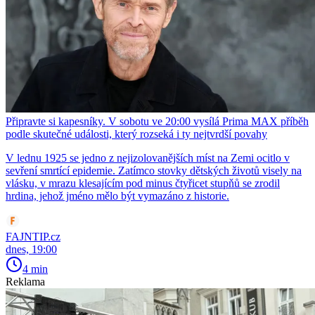
Připravte si kapesníky. V sobotu ve 20:00 vysílá Prima MAX příběh
podle skutečné události, který rozseká i ty nejtvrdší povahy
V lednu 1925 se jedno z nejizolovanějších míst na Zemi ocitlo v
sevření smrtící epidemie. Zatímco stovky dětských životů visely na
vlásku, v mrazu klesajícím pod minus čtyřicet stupňů se zrodil
hrdina, jehož jméno mělo být vymazáno z historie.
FAJNTIP.cz
dnes, 19:00
4 min
Reklama