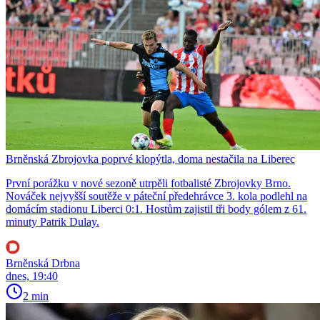
Brněnská Zbrojovka poprvé klopýtla, doma nestačila na Liberec
První porážku v nové sezoně utrpěli fotbalisté Zbrojovky Brno.
Nováček nejvyšší soutěže v páteční předehrávce 3. kola podlehl na
domácím stadionu Liberci 0:1. Hostům zajistil tři body gólem z 61.
minuty Patrik Dulay.
Brněnská Drbna
dnes, 19:40
2 min