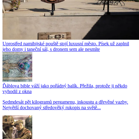
Uprostřed namibijské pouště stojí luxusní město. Písek už zaplnil
jeho domy i taneční sál, s dronem sem ale nesmíte
Ďáblova bible váží jako pořádný balík. Přežila, protože ji někdo
vyhodil z okna
Sedmdesát pět kilogramů pergamenu, inkoustu a dřevěné vazby.
Největší dochovaný středověký rukopis na světě...