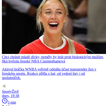
Chci chránit mladé dívky, neměly by hrát proti biologickým mužům,
říká hvězda ženské NBA Cunninghamová
Aktivní hráčka WNBA veřejně odmítla účast transgender žen v
ženském sportu. Reakce přišla z hal, od vedení ligy i od
spoluhráček.
SportyŽivě
dnes, 19:38
3 min