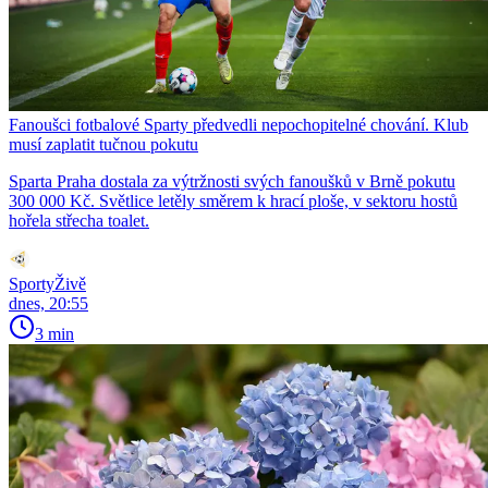
Fanoušci fotbalové Sparty předvedli nepochopitelné chování. Klub
musí zaplatit tučnou pokutu
Sparta Praha dostala za výtržnosti svých fanoušků v Brně pokutu
300 000 Kč. Světlice letěly směrem k hrací ploše, v sektoru hostů
hořela střecha toalet.
SportyŽivě
dnes, 20:55
3 min