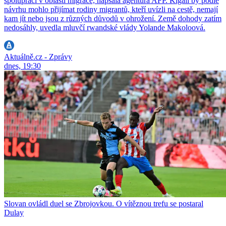
spolupráci v oblasti migrace, napsala agentura AFP. Kigali by podle
návrhu mohlo přijímat rodiny migrantů, kteří uvízli na cestě, nemají
kam jít nebo jsou z různých důvodů v ohrožení. Země dohody zatím
nedosáhly, uvedla mluvčí rwandské vlády Yolande Makoloová.
Aktuálně.cz - Zprávy
dnes, 19:30
Slovan ovládl duel se Zbrojovkou. O vítěznou trefu se postaral
Dulay