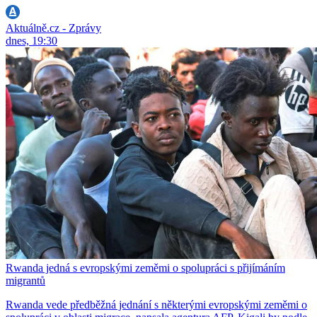
Aktuálně.cz - Zprávy
dnes, 19:30
Rwanda jedná s evropskými zeměmi o spolupráci s přijímáním
migrantů
Rwanda vede předběžná jednání s některými evropskými zeměmi o