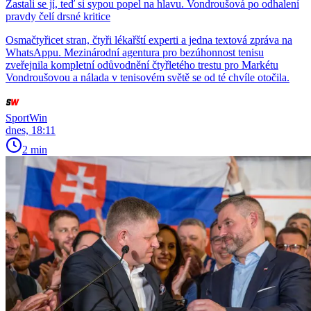
Zastali se jí, teď si sypou popel na hlavu. Vondroušová po odhalení
pravdy čelí drsné kritice
Osmačtyřicet stran, čtyři lékařští experti a jedna textová zpráva na
WhatsAppu. Mezinárodní agentura pro bezúhonnost tenisu
zveřejnila kompletní odůvodnění čtyřletého trestu pro Markétu
Vondroušovou a nálada v tenisovém světě se od té chvíle otočila.
SportWin
dnes, 18:11
2 min