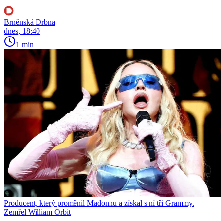
Brněnská Drbna
dnes, 18:40
1 min
Producent, který proměnil Madonnu a získal s ní tři Grammy.
Zemřel William Orbit