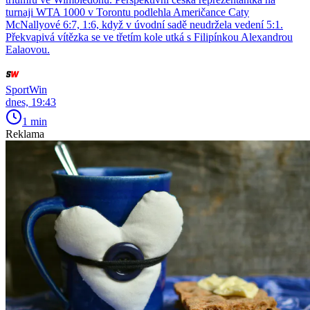
turnaji WTA 1000 v Torontu podlehla Američance Caty
McNallyové 6:7, 1:6, když v úvodní sadě neudržela vedení 5:1.
Překvapivá vítězka se ve třetím kole utká s Filipínkou Alexandrou
Ealaovou.
SportWin
dnes, 19:43
1 min
Reklama