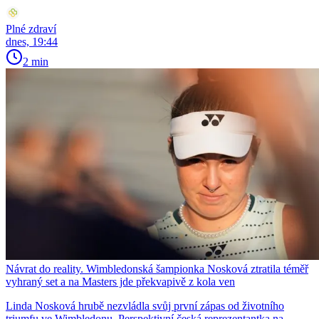
Plné zdraví
dnes, 19:44
2 min
Návrat do reality. Wimbledonská šampionka Nosková ztratila téměř
vyhraný set a na Masters jde překvapivě z kola ven
Linda Nosková hrubě nezvládla svůj první zápas od životního
triumfu ve Wimbledonu. Perspektivní česká reprezentantka na