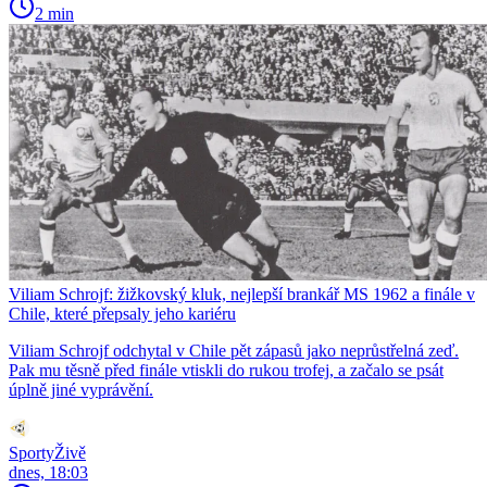
2 min
Viliam Schrojf: žižkovský kluk, nejlepší brankář MS 1962 a finále v
Chile, které přepsaly jeho kariéru
Viliam Schrojf odchytal v Chile pět zápasů jako neprůstřelná zeď.
Pak mu těsně před finále vtiskli do rukou trofej, a začalo se psát
úplně jiné vyprávění.
SportyŽivě
dnes, 18:03