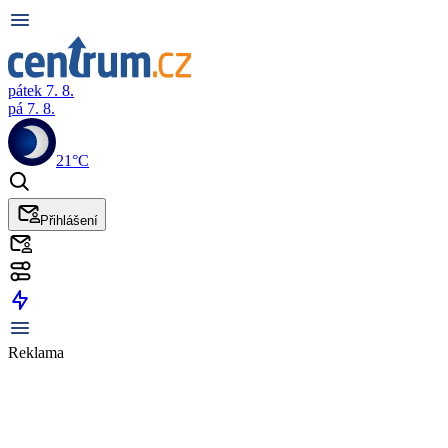
pátek 7. 8.
pá 7. 8.
21°C
Přihlášení
Reklama