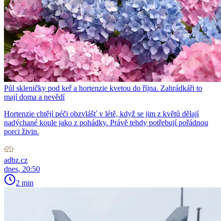
Půl skleničky pod keř a hortenzie kvetou do října. Zahrádkáři to
mají doma a nevědí
Hortenzie chtějí péči obzvlášť v létě, když se jim z květů dělají
nadýchané koule jako z pohádky. Právě tehdy potřebují pořádnou
porci živin.
adbz.cz
dnes, 20:50
2 min