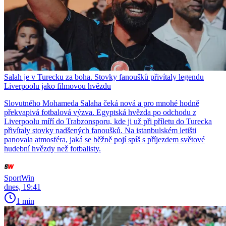
Salah je v Turecku za boha. Stovky fanoušků přivítaly legendu
Liverpoolu jako filmovou hvězdu
Slovutného Mohameda Salaha čeká nová a pro mnohé hodně
překvapivá fotbalová výzva. Egyptská hvězda po odchodu z
Liverpoolu míří do Trabzonsporu, kde ji už při příletu do Turecka
přivítaly stovky nadšených fanoušků. Na istanbulském letišti
panovala atmosféra, jaká se běžně pojí spíš s příjezdem světové
hudební hvězdy než fotbalisty.
SportWin
dnes, 19:41
1 min