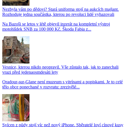
Nezbyla vám po dědovi? Stará uniforma stojí na aukcích majlant.
Rozhoduje jedna součástka, kterou po revoluci lidé vyhazovali
Na Bazoši se letos v létě objevil inzerát na kompletní výstroj
motohlídek SNB za 100 000 Kč. Škoda Fabia z...
Vesnice, kterou nikdo neopravil. Vše zůstalo tak, jak to zanechali
vrazi před jedenaosmdesáti lety
Oradour-sur-Glane není muzeum s vitrínami a popiskami. Je to celé
tělo obce ponechané v rozvratu: zrezivělé...
Svícen z půdy stojí víc než nový iPhone. Sběratelé loví cínové kusy