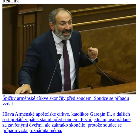
Reklama
Špičky arménské církve skončily před soudem. Soudce se případu
vzdal
Hlava Arménské apoštolské církve, katolikos Garegin II., a dalších
šest prelátů v pátek stanuli před soudem. První jednání, uspořádané
za zavřenými dveřmi, ale zakrátko skončilo, protože soudce se
případu vzdal, oznámila média.