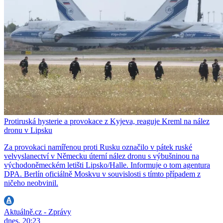
Protiruská hysterie a provokace z Kyjeva, reaguje Kreml na nález
dronu v Lipsku
Za provokaci namířenou proti Rusku označilo v pátek ruské
velvyslanectví v Německu úterní nález dronu s výbušninou na
východoněmeckém letišti Lipsko/Halle. Informuje o tom agentura
DPA. Berlín oficiálně Moskvu v souvislosti s tímto případem z
ničeho neobvinil.
Aktuálně.cz - Zprávy
dnes, 20:23