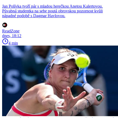
Jan Polívka tvoří pár s mladou herečkou Anetou Kalertovou.
Půvabná studentka na sebe poutá obrovskou pozornost kvůli
nápadné podobě s Dagmar Havlovou.
ReadZone
dnes, 18:12
4 min