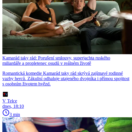
Kamarád taky rád: Porušení smlouvy, superjachta ruského
miliardáře a propletenec osudů v reálném životě
Romantická komedie Kamarád taky rád skrývá zajímavé rodinné
vazby herců. Zákulisí odhaluje utajeného dvojníka i přímou spojitost
s osobním životem hvězd.
V Telce
dnes, 18:10
3 min