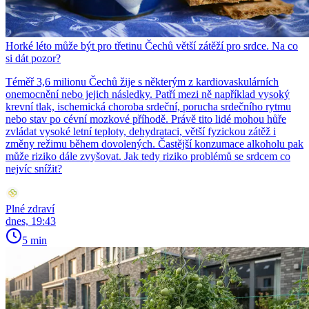
Horké léto může být pro třetinu Čechů větší zátěží pro srdce. Na co
si dát pozor?
Téměř 3,6 milionu Čechů žije s některým z kardiovaskulárních
onemocnění nebo jejich následky. Patří mezi ně například vysoký
krevní tlak, ischemická choroba srdeční, porucha srdečního rytmu
nebo stav po cévní mozkové příhodě. Právě tito lidé mohou hůře
zvládat vysoké letní teploty, dehydrataci, větší fyzickou zátěž i
změny režimu během dovolených. Častější konzumace alkoholu pak
může riziko dále zvyšovat. Jak tedy riziko problémů se srdcem co
nejvíc snížit?
Plné zdraví
dnes, 19:43
5 min