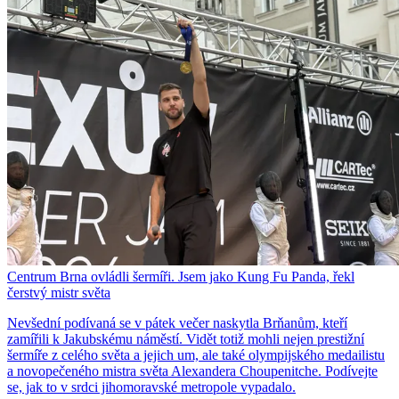
Centrum Brna ovládli šermíři. Jsem jako Kung Fu Panda, řekl
čerstvý mistr světa
Nevšední podívaná se v pátek večer naskytla Brňanům, kteří
zamířili k Jakubskému náměstí. Vidět totiž mohli nejen prestižní
šermíře z celého světa a jejich um, ale také olympijského medailistu
a novopečeného mistra světa Alexandera Choupenitche. Podívejte
se, jak to v srdci jihomoravské metropole vypadalo.