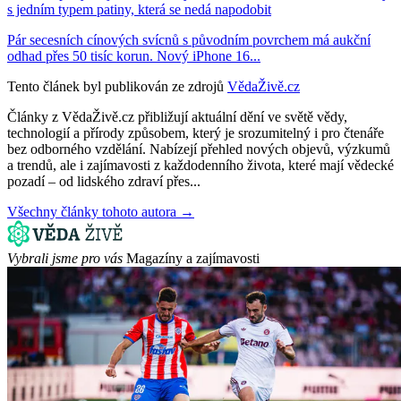
s jedním typem patiny, která se nedá napodobit
Pár secesních cínových svícnů s původním povrchem má aukční
odhad přes 50 tisíc korun. Nový iPhone 16...
Tento článek byl publikován ze zdrojů
VědaŽivě.cz
Články z VědaŽivě.cz přibližují aktuální dění ve světě vědy,
technologií a přírody způsobem, který je srozumitelný i pro čtenáře
bez odborného vzdělání. Nabízejí přehled nových objevů, výzkumů
a trendů, ale i zajímavosti z každodenního života, které mají vědecké
pozadí – od lidského zdraví přes...
Všechny články tohoto autora →
Vybrali jsme pro vás
Magazíny a zajímavosti