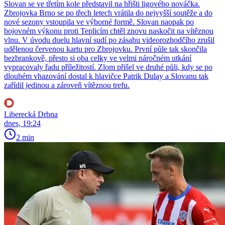
Slovan se ve třetím kole představil na hřišti ligového nováčka.
Zbrojovka Brno se po třech letech vrátila do nejvyšší soutěže a do
nové sezony vstoupila ve výborné formě. Slovan naopak po
bojovném výkonu proti Teplicím chtěl znovu naskočit na vítěznou
vlnu. V úvodu duelu hlavní sudí po zásahu videorozhodčího zrušil
udělenou červenou kartu pro Zbrojovku. První půle tak skončila
bezbrankově, přesto si oba celky ve velmi náročném utkání
vypracovaly řadu příležitostí. Zlom přišel ve druhé půli, kdy se po
dlouhém vhazování dostal k hlavičce Patrik Dulay a Slovanu tak
zařídil jedinou a zároveň vítěznou trefu.
Liberecká Drbna
dnes, 19:24
2 min