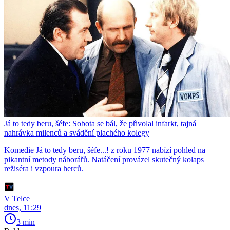
Já to tedy beru, šéfe: Sobota se bál, že přivolal infarkt, tajná
nahrávka milenců a svádění plachého kolegy
Komedie Já to tedy beru, šéfe...! z roku 1977 nabízí pohled na
pikantní metody náborářů. Natáčení provázel skutečný kolaps
režiséra i vzpoura herců.
V Telce
dnes, 11:29
3 min