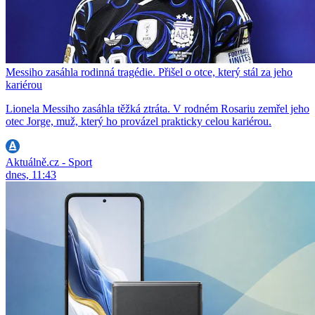
Messiho zasáhla rodinná tragédie. Přišel o otce, který stál za jeho
kariérou
Lionela Messiho zasáhla těžká ztráta. V rodném Rosariu zemřel jeho
otec Jorge, muž, který ho provázel prakticky celou kariérou.
Aktuálně.cz - Sport
dnes, 11:43