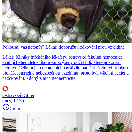
Pokousal vás netopýr? Lékaři doporučují očkování proti vzteklině
Lékaři Kliniky infekčního lékařství ostravské fakultní nemocnice
evidují během letošního roku zvýšený počet lidí, které pokousal
netopýr. Celkem jich nemocnici navštívilo patnáct. Netopýři mohou
přenášet smrtelně nebezpečnou vzteklinu, proto byli všichni pacienti
naočkováni. Žádný z nich neonemocněl.
Ostravská Drbna
dnes, 12:35
2 min