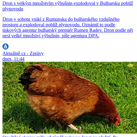
Dron s velkým množstvím výbušnin explodoval v Bulharsku poblíž
plynovodu
Dron v sobotu vnikl z Rumunska do bulharského vzdušného
prostoru a explodoval poblíž plynovodu. Oznámil to podle
tiskových agentur bulharský premiér Rumen Radev. Dron podle něj
nesl velké množství výbušnin, píše agentura DPA.
Aktuálně.cz - Zprávy
dnes, 11:44