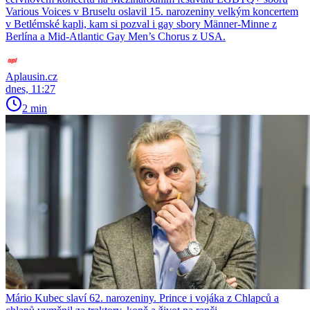
Various Voices v Bruselu oslavil 15. narozeniny velkým koncertem
v Betlémské kapli, kam si pozval i gay sbory Männer-Minne z
Berlína a Mid-Atlantic Gay Men’s Chorus z USA.
Aplausin.cz
dnes, 11:27
2 min
Mário Kubec slaví 62. narozeniny. Prince i vojáka z Chlapců a