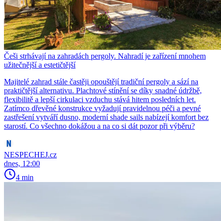
Češi strhávají na zahradách pergoly. Nahradí je zařízení mnohem
užitečnější a estetičtější
Majitelé zahrad stále častěji opouštějí tradiční pergoly a sází na
praktičtější alternativu. Plachtové stínění se díky snadné údržbě,
flexibilitě a lepší cirkulaci vzduchu stává hitem posledních let.
Zatímco dřevěné konstrukce vyžadují pravidelnou péči a pevné
zastřešení vytváří dusno, moderní shade sails nabízejí komfort bez
starostí. Co všechno dokážou a na co si dát pozor při výběru?
NESPECHEJ.cz
dnes, 12:00
4 min