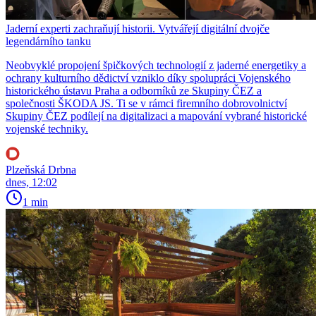
Jaderní experti zachraňují historii. Vytvářejí digitální dvojče
legendárního tanku
Neobvyklé propojení špičkových technologií z jaderné energetiky a
ochrany kulturního dědictví vzniklo díky spolupráci Vojenského
historického ústavu Praha a odborníků ze Skupiny ČEZ a
společnosti ŠKODA JS. Ti se v rámci firemního dobrovolnictví
Skupiny ČEZ podílejí na digitalizaci a mapování vybrané historické
vojenské techniky.
Plzeňská Drbna
dnes, 12:02
1 min