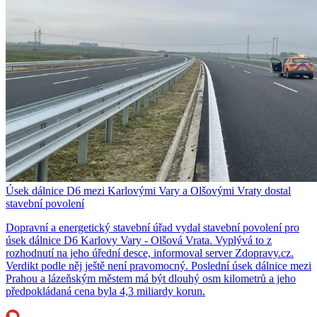
Úsek dálnice D6 mezi Karlovými Vary a Olšovými Vraty dostal
stavební povolení
Dopravní a energetický stavební úřad vydal stavební povolení pro
úsek dálnice D6 Karlovy Vary - Olšová Vrata. Vyplývá to z
rozhodnutí na jeho úřední desce, informoval server Zdopravy.cz.
Verdikt podle něj ještě není pravomocný. Poslední úsek dálnice mezi
Prahou a lázeňským městem má být dlouhý osm kilometrů a jeho
předpokládaná cena byla 4,3 miliardy korun.