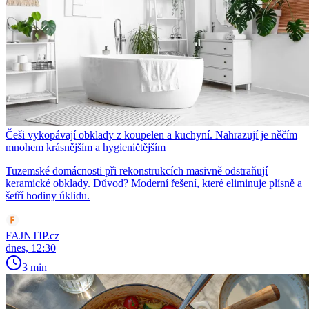
Češi vykopávají obklady z koupelen a kuchyní. Nahrazují je něčím
mnohem krásnějším a hygieničtějším
Tuzemské domácnosti při rekonstrukcích masivně odstraňují
keramické obklady. Důvod? Moderní řešení, které eliminuje plísně a
šetří hodiny úklidu.
FAJNTIP.cz
dnes, 12:30
3 min