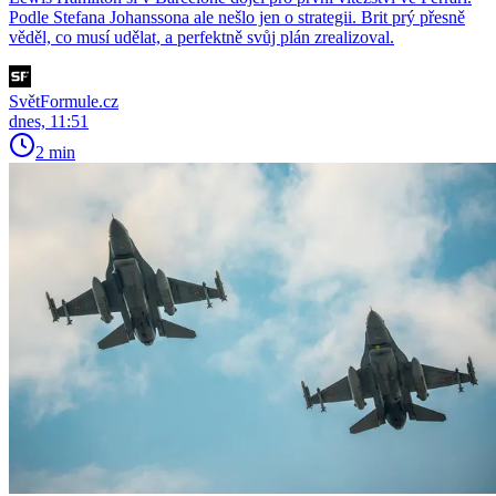
Podle Stefana Johanssona ale nešlo jen o strategii. Brit prý přesně
věděl, co musí udělat, a perfektně svůj plán zrealizoval.
SvětFormule.cz
dnes, 11:51
2 min