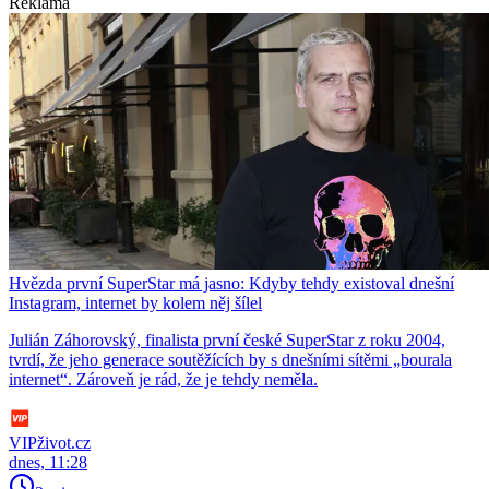
Reklama
Hvězda první SuperStar má jasno: Kdyby tehdy existoval dnešní
Instagram, internet by kolem něj šílel
Julián Záhorovský, finalista první české SuperStar z roku 2004,
tvrdí, že jeho generace soutěžících by s dnešními sítěmi „bourala
internet“. Zároveň je rád, že je tehdy neměla.
VIPživot.cz
dnes, 11:28