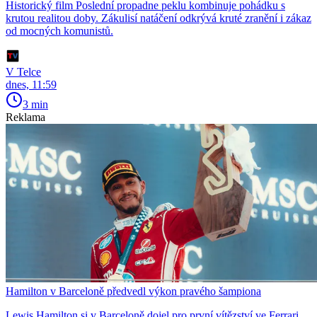
Historický film Poslední propadne peklu kombinuje pohádku s
krutou realitou doby. Zákulisí natáčení odkrývá kruté zranění i zákaz
od mocných komunistů.
V Telce
dnes, 11:59
3 min
Reklama
Hamilton v Barceloně předvedl výkon pravého šampiona
Lewis Hamilton si v Barceloně dojel pro první vítězství ve Ferrari.