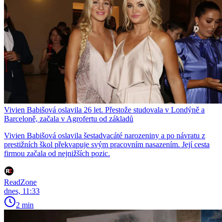
Vivien Babišová oslavila 26 let. Přestože studovala v Londýně a
Barceloně, začala v Agrofertu od základů
Vivien Babišová oslavila šestadvacáté narozeniny a po návratu z
prestižních škol překvapuje svým pracovním nasazením. Její cesta
firmou začala od nejnižších pozic.
ReadZone
dnes, 11:33
2 min