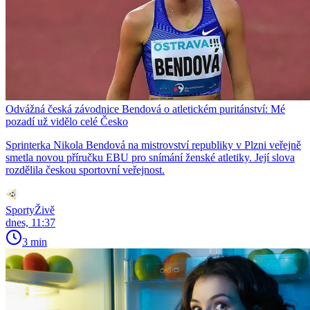
Odvážná česká závodnice Bendová o atletickém puritánství: Mé
pozadí už vidělo celé Česko
Sprinterka Nikola Bendová na mistrovství republiky v Plzni veřejně
smetla novou příručku EBU pro snímání ženské atletiky. Její slova
rozdělila českou sportovní veřejnost.
SportyŽivě
dnes, 11:37
3 min