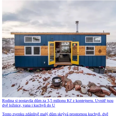
Rodina si postavila dům za 3,5 milionu Kč z kontejneru. Uvnitř jsou
dvě ložnice, vana i kuchyň do U
Tento zvenku zdánlivě malý dům skrývá prostornou kuchyň, dvě