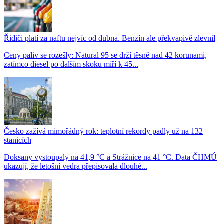
Řidiči platí za naftu nejvíc od dubna. Benzín ale překvapivě zlevnil
Ceny paliv se rozešly: Natural 95 se drží těsně nad 42 korunami,
zatímco diesel po dalším skoku míří k 45...
Česko zažívá mimořádný rok: teplotní rekordy padly už na 132
stanicích
Doksany vystoupaly na 41,9 °C a Strážnice na 41 °C. Data ČHMÚ
ukazují, že letošní vedra přepisovala dlouhé...