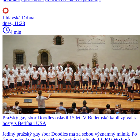
Jihlavská Drbna
dnes, 11:28
4 min
Pražský gay sbor Doodles oslavil 15 let. V Betlémské kapli zpíval s
hosty z Berlína i USA
Jediný pražský gay sbor Doodles má za sebou významný milník. Po
červnovém koncertu na Mezinárodním festivalu LGBTQ+ sborů