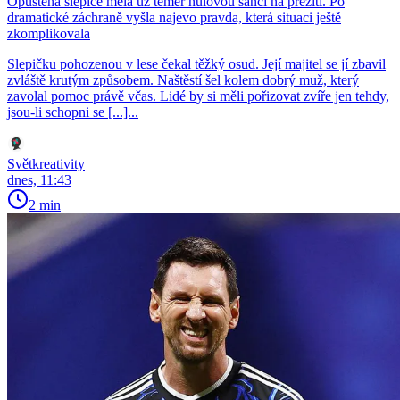
Opuštěná slepice měla už téměř nulovou šanci na přežití. Po
dramatické záchraně vyšla najevo pravda, která situaci ještě
zkomplikovala
Slepičku pohozenou v lese čekal těžký osud. Její majitel se jí zbavil
zvláště krutým způsobem. Naštěstí šel kolem dobrý muž, který
zavolal pomoc právě včas. Lidé by si měli pořizovat zvíře jen tehdy,
jsou-li schopni se [...]...
Světkreativity
dnes, 11:43
2 min