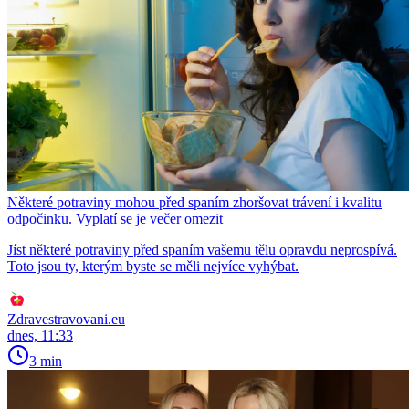
Některé potraviny mohou před spaním zhoršovat trávení i kvalitu
odpočinku. Vyplatí se je večer omezit
Jíst některé potraviny před spaním vašemu tělu opravdu neprospívá.
Toto jsou ty, kterým byste se měli nejvíce vyhýbat.
Zdravestravovani.eu
dnes, 11:33
3 min