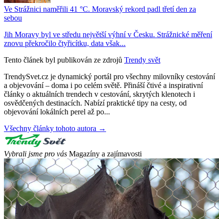
Ve Strážnici naměřili 41 °C. Moravský rekord padl třetí den za
sebou
Jih Moravy byl ve středu největší výhní v Česku. Strážnické měření
znovu překročilo čtyřicítku, data však...
Tento článek byl publikován ze zdrojů
Trendy svět
TrendySvet.cz je dynamický portál pro všechny milovníky cestování
a objevování – doma i po celém světě. Přináší čtivé a inspirativní
články o aktuálních trendech v cestování, skrytých klenotech i
osvědčených destinacích. Nabízí praktické tipy na cesty, od
objevování lokálních perel až po...
Všechny články tohoto autora →
Vybrali jsme pro vás
Magazíny a zajímavosti