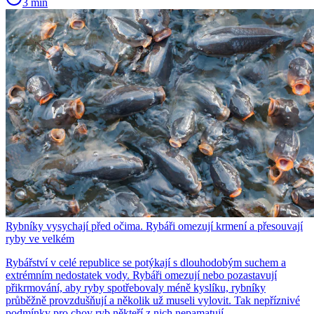
3 min
Rybníky vysychají před očima. Rybáři omezují krmení a přesouvají
ryby ve velkém
Rybářství v celé republice se potýkají s dlouhodobým suchem a
extrémním nedostatek vody. Rybáři omezují nebo pozastavují
přikrmování, aby ryby spotřebovaly méně kyslíku, rybníky
průběžně provzdušňují a několik už museli vylovit. Tak nepříznivé
podmínky pro chov ryb někteří z nich nepamatují.