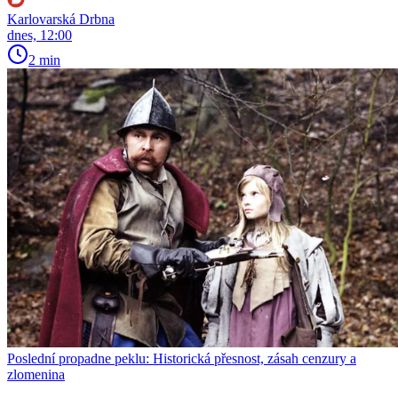
Karlovarská Drbna
dnes, 12:00
2 min
Poslední propadne peklu: Historická přesnost, zásah cenzury a
zlomenina