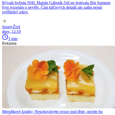
Bývalá hvězda NHL Marián Gáborík čelí po festivalu Big Summer
Fest tvrzením o nevěře. Část klíčových detailů ale zatím nemá
ověřitelný zdroj.
SportyŽivě
dnes, 12:10
3 min
Reklama
Meruňkové kostky: Neschovávejte ovoce pod těsto, nechte ho