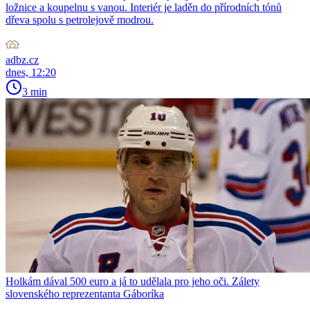
ložnice a koupelnu s vanou. Interiér je laděn do přírodních tónů
dřeva spolu s petrolejově modrou.
adbz.cz
dnes, 12:20
3 min
Holkám dával 500 euro a já to udělala pro jeho oči. Zálety
slovenského reprezentanta Gáboríka