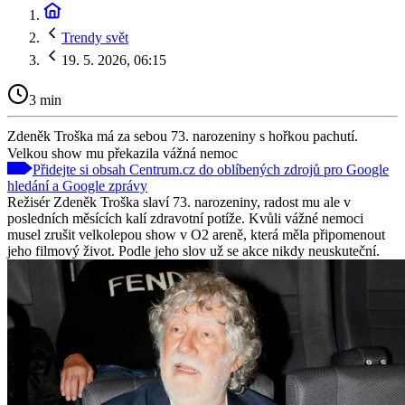
Trendy svět
19. 5. 2026, 06:15
3 min
Zdeněk Troška má za sebou 73. narozeniny s hořkou pachutí.
Velkou show mu překazila vážná nemoc
Přidejte si obsah Centrum.cz do oblíbených zdrojů pro Google
hledání a Google zprávy
Režisér Zdeněk Troška slaví 73. narozeniny, radost mu ale v
posledních měsících kalí zdravotní potíže. Kvůli vážné nemoci
musel zrušit velkolepou show v O2 areně, která měla připomenout
jeho filmový život. Podle jeho slov už se akce nikdy neuskuteční.