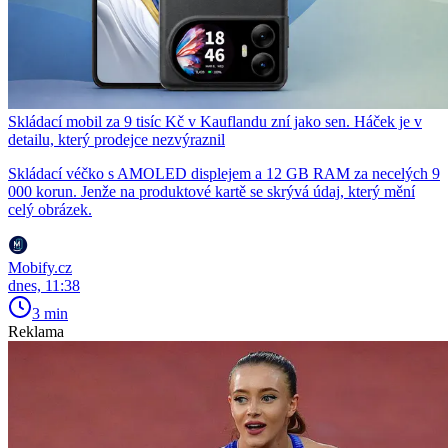
Skládací mobil za 9 tisíc Kč v Kauflandu zní jako sen. Háček je v
detailu, který prodejce nezvýraznil
Skládací véčko s AMOLED displejem a 12 GB RAM za necelých 9
000 korun. Jenže na produktové kartě se skrývá údaj, který mění
celý obrázek.
Mobify.cz
dnes, 11:38
3 min
Reklama