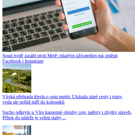
Soud tvrdě zasáhl proti Metě: mladým uživatelům má změnit
Facebook i Instagram
Vírská přehrada klesla o osm metrů: Ukázala staré cesty i ruiny,
voda ale pořád míří do kohoutků
Sucho odkrylo u Víru kamenné obruby cest, pařezy i zbytky staveb.
Přítok do nádrže je velmi slabý,...