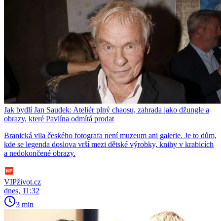
Jak bydlí Jan Saudek: Ateliér plný chaosu, zahrada jako džungle a
obrazy, které Pavlína odmítá prodat
Branická vila českého fotografa není muzeum ani galerie. Je to dům,
kde se legenda doslova vrší mezi dětské výrobky, knihy v krabicích
a nedokončené obrazy.
VIPživot.cz
dnes, 11:32
3 min