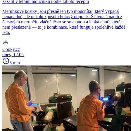
zazářit v letním moučníku podle tohoto receptu
Meruňkové kostky jsou přesně ten typ moučníku, který vypadá
nenápadně, ale u stolu způsobí hotový poprask. Šťavnatá náplň z
čerstvých meruněk, vláčné těsto se smetanou a lehká chuť, která
není přeslazená — to je kombinace, která funguje spolehlivě každé
léto.
Cooky.cz
dnes, 12:05
5 min