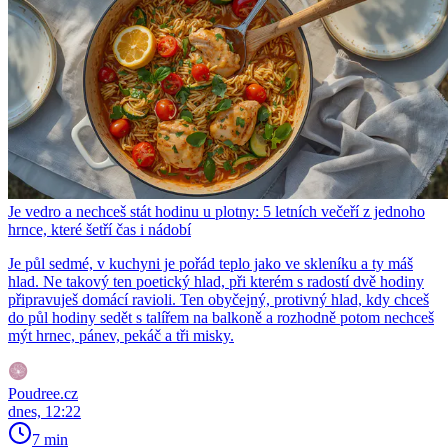
Je vedro a nechceš stát hodinu u plotny: 5 letních večeří z jednoho
hrnce, které šetří čas i nádobí
Je půl sedmé, v kuchyni je pořád teplo jako ve skleníku a ty máš
hlad. Ne takový ten poetický hlad, při kterém s radostí dvě hodiny
připravuješ domácí ravioli. Ten obyčejný, protivný hlad, kdy chceš
do půl hodiny sedět s talířem na balkoně a rozhodně potom nechceš
mýt hrnec, pánev, pekáč a tři misky.
Poudree.cz
dnes, 12:22
7 min