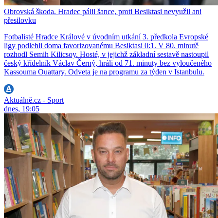
Obrovská škoda. Hradec pálil šance, proti Besiktasi nevyužil ani
přesilovku
Fotbalisté Hradce Králové v úvodním utkání 3. předkola Evropské
ligy podlehli doma favorizovanému Besiktasi 0:1. V 80. minutě
rozhodl Semih Kilicsoy. Hosté, v jejichž základní sestavě nastoupil
český křídelník Václav Černý, hráli od 71. minuty bez vyloučeného
Kassouma Ouattary. Odveta je na programu za týden v Istanbulu.
Aktuálně.cz - Sport
dnes, 19:05