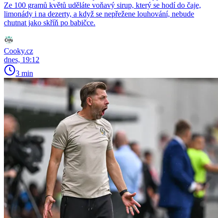
Ze 100 gramů květů uděláte voňavý sirup, který se hodí do čaje,
limonády i na dezerty, a když se nepřežene louhování, nebude
chutnat jako skříň po babičce.
Cooky.cz
dnes, 19:12
3 min