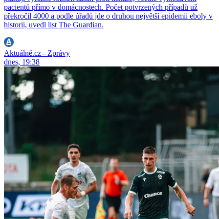
pacientů přímo v domácnostech. Počet potvrzených případů už
překročil 4000 a podle úřadů jde o druhou největší epidemii eboly v
historii, uvedl list The Guardian.
Aktuálně.cz - Zprávy
dnes, 19:38