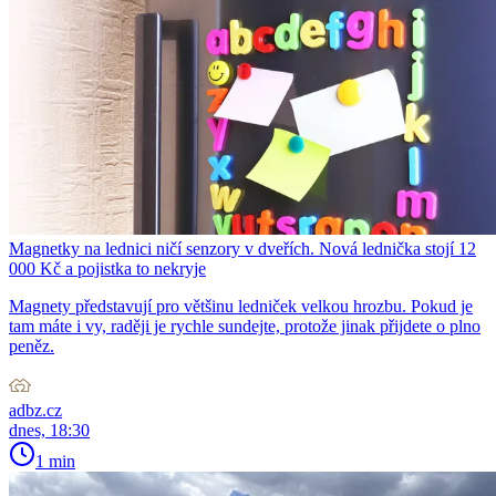
Magnetky na lednici ničí senzory v dveřích. Nová lednička stojí 12
000 Kč a pojistka to nekryje
Magnety představují pro většinu ledniček velkou hrozbu. Pokud je
tam máte i vy, raději je rychle sundejte, protože jinak přijdete o plno
peněz.
adbz.cz
dnes, 18:30
1 min