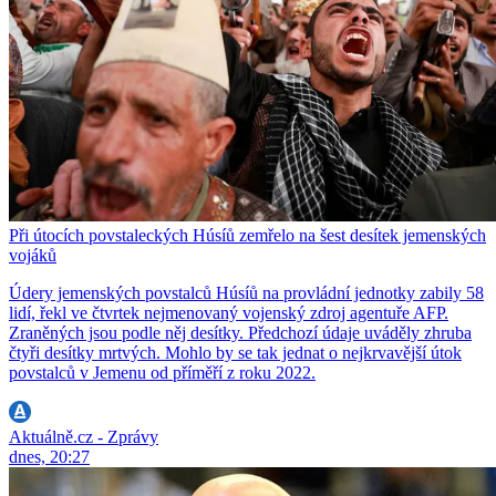
Při útocích povstaleckých Húsíů zemřelo na šest desítek jemenských
vojáků
Údery jemenských povstalců Húsíů na provládní jednotky zabily 58
lidí, řekl ve čtvrtek nejmenovaný vojenský zdroj agentuře AFP.
Zraněných jsou podle něj desítky. Předchozí údaje uváděly zhruba
čtyři desítky mrtvých. Mohlo by se tak jednat o nejkrvavější útok
povstalců v Jemenu od příměří z roku 2022.
Aktuálně.cz - Zprávy
dnes, 20:27