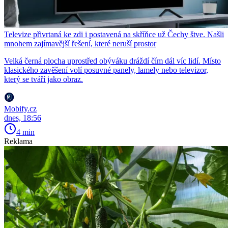
Televize přivrtaná ke zdi i postavená na skříňce už Čechy štve. Našli
mnohem zajímavější řešení, které neruší prostor
Velká černá plocha uprostřed obýváku dráždí čím dál víc lidí. Místo
klasického zavěšení volí posuvné panely, lamely nebo televizor,
který se tváří jako obraz.
Mobify.cz
dnes, 18:56
4 min
Reklama