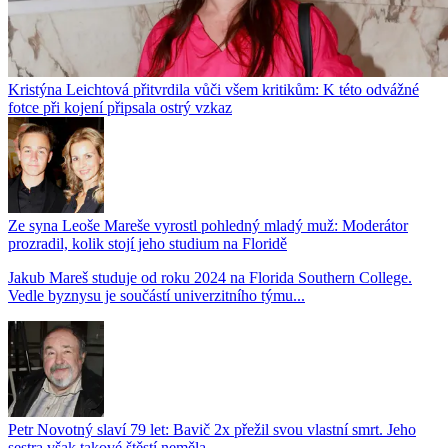
Kristýna Leichtová přitvrdila vůči všem kritikům: K této odvážné
fotce při kojení připsala ostrý vzkaz
Ze syna Leoše Mareše vyrostl pohledný mladý muž: Moderátor
prozradil, kolik stojí jeho studium na Floridě
Jakub Mareš studuje od roku 2024 na Florida Southern College.
Vedle byznysu je součástí univerzitního týmu...
Petr Novotný slaví 79 let: Bavič 2x přežil svou vlastní smrt. Jeho
sestra však takové štěstí neměla