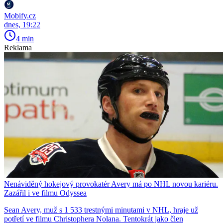
Mobify.cz
dnes, 19:22
4 min
Reklama
Nenáviděný hokejový provokatér Avery má po NHL novou kariéru.
Zazářil i ve filmu Odyssea
Sean Avery, muž s 1 533 trestnými minutami v NHL, hraje už
potřetí ve filmu Christophera Nolana. Tentokrát jako člen