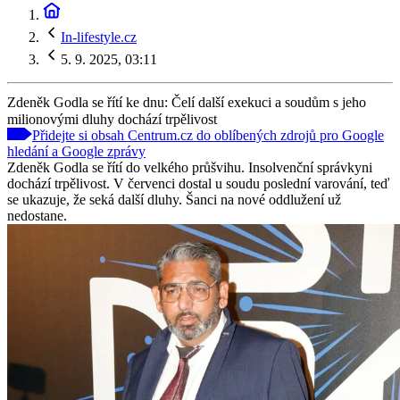
In-lifestyle.cz
5. 9. 2025, 03:11
Zdeněk Godla se řítí ke dnu: Čelí další exekuci a soudům s jeho
milionovými dluhy dochází trpělivost
Přidejte si obsah Centrum.cz do oblíbených zdrojů pro Google
hledání a Google zprávy
Zdeněk Godla se řítí do velkého průšvihu. Insolvenční správkyni
dochází trpělivost. V červenci dostal u soudu poslední varování, teď
se ukazuje, že seká další dluhy. Šanci na nové oddlužení už
nedostane.