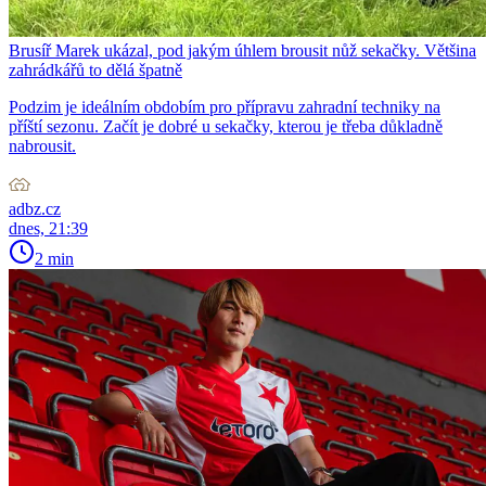
Brusíř Marek ukázal, pod jakým úhlem brousit nůž sekačky. Většina
zahrádkářů to dělá špatně
Podzim je ideálním obdobím pro přípravu zahradní techniky na
příští sezonu. Začít je dobré u sekačky, kterou je třeba důkladně
nabrousit.
adbz.cz
dnes, 21:39
2 min