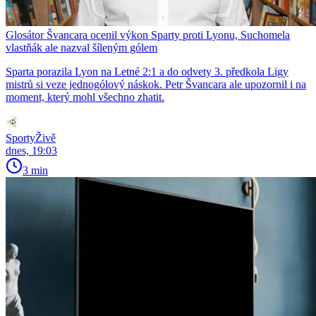
Glosátor Švancara ocenil výkon Sparty proti Lyonu, Suchomela
vlastňák ale nazval šíleným gólem
Sparta porazila Lyon na Letné 2:1 a do odvety 3. předkola Ligy
mistrů si veze jednogólový náskok. Petr Švancara ale upozornil i na
moment, který mohl všechno zhatit.
SportyŽivě
dnes, 19:03
3 min