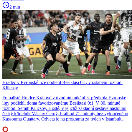
2 min
Hradec v Evropské lize podlehl Besiktasi 0:1, v oslabení rozhodl
Kilicsoy
Fotbalisté Hradce Králové v úvodním utkání 3. předkola Evropské
ligy podlehli doma favorizovanému Besiktasi 0:1. V 80. minutě
rozhodl Semih Kilicsoy. Hosté, v jejichž základní sestavě nastoupil
český křídelník Václav Černý, hráli od 71. minuty bez vyloučeného
Kassouma Ouattary. Odveta je na programu za týden v Istanbulu.