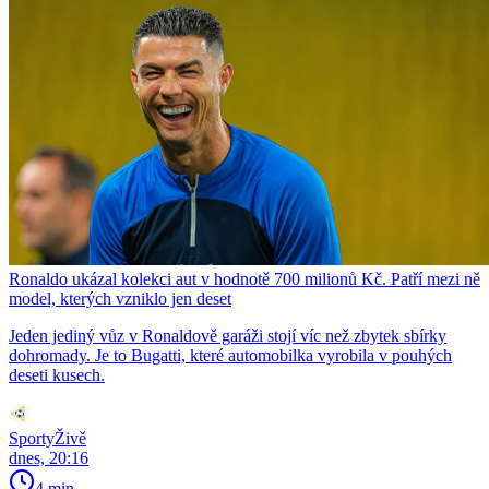
Ronaldo ukázal kolekci aut v hodnotě 700 milionů Kč. Patří mezi ně
model, kterých vzniklo jen deset
Jeden jediný vůz v Ronaldově garáži stojí víc než zbytek sbírky
dohromady. Je to Bugatti, které automobilka vyrobila v pouhých
deseti kusech.
SportyŽivě
dnes, 20:16
4 min