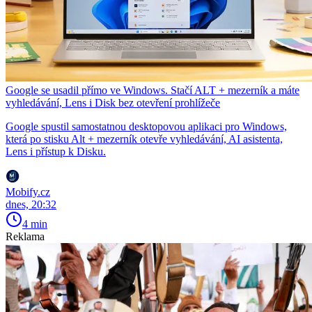
Google se usadil přímo ve Windows. Stačí ALT + mezerník a máte
vyhledávání, Lens i Disk bez otevření prohlížeče
Google spustil samostatnou desktopovou aplikaci pro Windows,
která po stisku Alt + mezerník otevře vyhledávání, AI asistenta,
Lens i přístup k Disku.
Mobify.cz
dnes, 20:32
4 min
Reklama