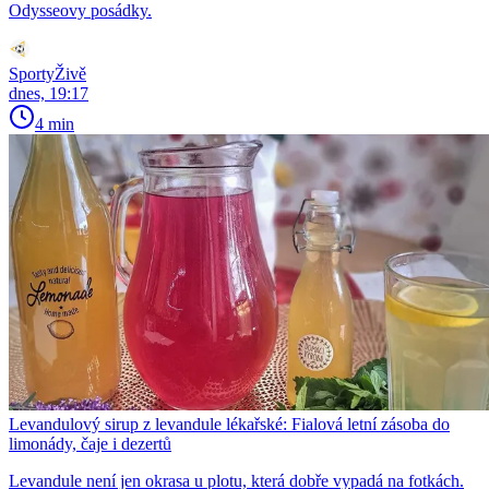
Odysseovy posádky.
SportyŽivě
dnes, 19:17
4 min
Levandulový sirup z levandule lékařské: Fialová letní zásoba do
limonády, čaje i dezertů
Levandule není jen okrasa u plotu, která dobře vypadá na fotkách.