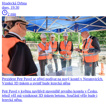
Hradecká Drbna
dnes, 19:30
2 min
Prezident Petr Pavel se přijel podívat na nový kostel v Neratovicích.
Vzniká 3D tiskem a uvnitř bude lezecká stěna
Petr Pavel v květnu navštívil staveniště prvního kostela v Česku,
jehož věž má vzniknout 3D tiskem betonu. Součástí věže bude i
lezecká stěna.