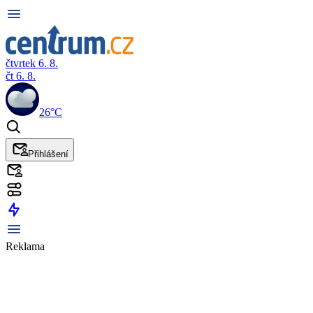
čtvrtek 6. 8.
čt 6. 8.
26°C
Přihlášení
Reklama