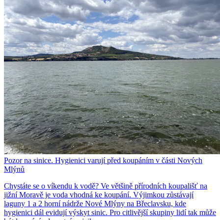
Pozor na sinice. Hygienici varují před koupáním v části Nových
Mlýnů
Chystáte se o víkendu k vodě? Ve většině přírodních koupališť na
jižní Moravě je voda vhodná ke koupání. Výjimkou zůstávají
laguny 1 a 2 horní nádrže Nové Mlýny na Břeclavsku, kde
hygienici dál evidují výskyt sinic. Pro citlivější skupiny lidí tak může