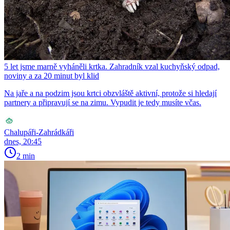
5 let jsme marně vyháněli krtka. Zahradník vzal kuchyňský odpad,
noviny a za 20 minut byl klid
Na jaře a na podzim jsou krtci obzvláště aktivní, protože si hledají
partnery a připravují se na zimu. Vypudit je tedy musíte včas.
Chalupáři-Zahrádkáři
dnes, 20:45
2 min