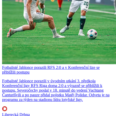
Fotbalisté Jablonce porazili RFS 2:0 a v Konferenční lize se
přiblížili postupu
Fotbalisté Jablonce porazili v úvodním utkání 3. předkola
Konferenční ligy RFS Riga doma 2:0 a výrazně se přiblížili k
postupu. Severočechy poslal v 18. minutě do vedení Vachtang
Čanturišvili a po pauze přidal pojistku Matěj Polidar. Odveta je na
programu za týden na stadionu lídra lotyšské ligy.
Liberecká Drbna