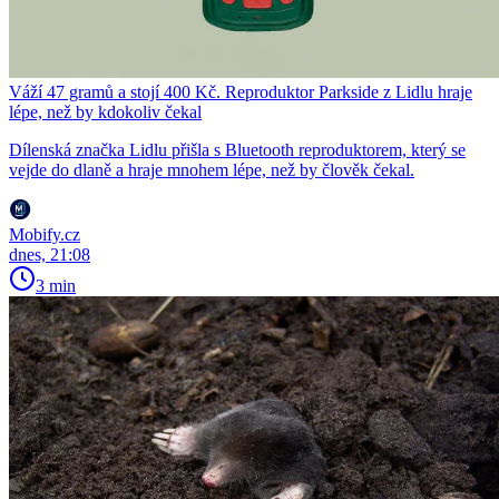
Váží 47 gramů a stojí 400 Kč. Reproduktor Parkside z Lidlu hraje
lépe, než by kdokoliv čekal
Dílenská značka Lidlu přišla s Bluetooth reproduktorem, který se
vejde do dlaně a hraje mnohem lépe, než by člověk čekal.
Mobify.cz
dnes, 21:08
3 min