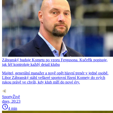
Zábranský buduje Kometu po vzoru Fergusona. Kučeřík popisuje,
jak šéf kontroluje každý detail klubu
Majitel, generální manažer a nově opět hlavní trenér v jedné osobě.
Libor Zábranský stáhl veškeré sportovní řízení Komety do svých
rukou právě ve chvíli, kdy klub míří do nové éry.
SportyŽivě
dnes, 20:23
4 min