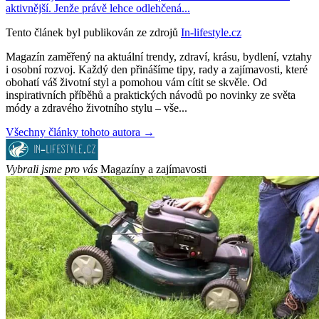
aktivnější. Jenže právě lehce odlehčená...
Tento článek byl publikován ze zdrojů
In-lifestyle.cz
Magazín zaměřený na aktuální trendy, zdraví, krásu, bydlení, vztahy
i osobní rozvoj. Každý den přinášíme tipy, rady a zajímavosti, které
obohatí váš životní styl a pomohou vám cítit se skvěle. Od
inspirativních příběhů a praktických návodů po novinky ze světa
módy a zdravého životního stylu – vše...
Všechny články tohoto autora →
Vybrali jsme pro vás
Magazíny a zajímavosti