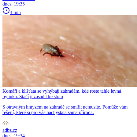
dnes, 19:35
3 min
Komáři a klíšťata se vyhýbají zahradám, kde roste tahle levná
bylinka. Stačí ji zasadit ke stolu
S otravným hmyzem na zahradě se smířit nemusíte. Pomůže vám
řešení, které si pro vás nachystala sama příroda.
adbz.cz
dnes, 19:34