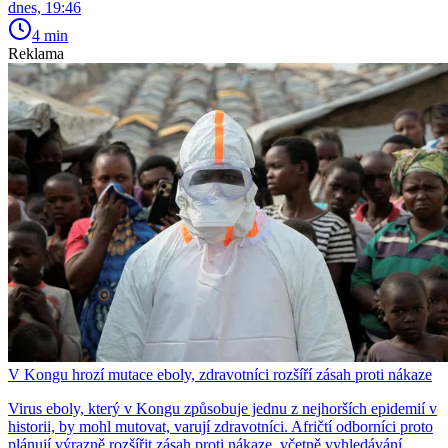
dnes, 19:46
4 min
Reklama
V Kongu hrozí mutace eboly, zdravotníci rozšíří zásah proti nákaze
Virus eboly, který v Kongu způsobuje jednu z nejhorších epidemií v
historii, by mohl mutovat, varují zdravotníci. Afričtí odborníci proto
plánují výrazně rozšířit zásah proti nákaze, včetně vyhledávání