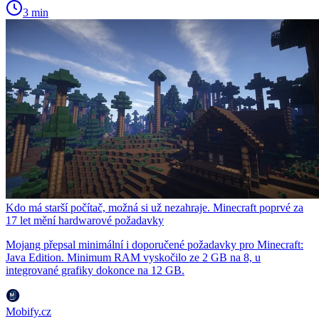
3 min
Kdo má starší počítač, možná si už nezahraje. Minecraft poprvé za
17 let mění hardwarové požadavky
Mojang přepsal minimální i doporučené požadavky pro Minecraft:
Java Edition. Minimum RAM vyskočilo ze 2 GB na 8, u
integrované grafiky dokonce na 12 GB.
Mobify.cz