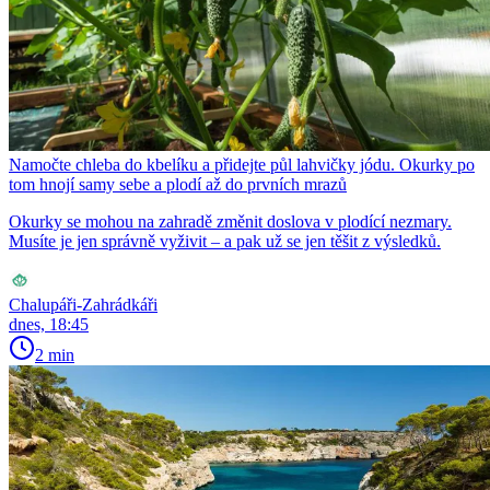
Namočte chleba do kbelíku a přidejte půl lahvičky jódu. Okurky po
tom hnojí samy sebe a plodí až do prvních mrazů
Okurky se mohou na zahradě změnit doslova v plodící nezmary.
Musíte je jen správně vyživit – a pak už se jen těšit z výsledků.
Chalupáři-Zahrádkáři
dnes, 18:45
2 min