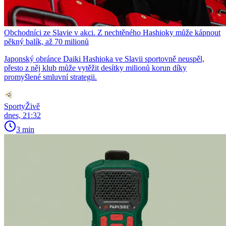
Obchodníci ze Slavie v akci. Z nechtěného Hashioky může kápnout
pěkný balík, až 70 milionů
Japonský obránce Daiki Hashioka ve Slavii sportovně neuspěl,
přesto z něj klub může vytěžit desítky milionů korun díky
promyšlené smluvní strategii.
SportyŽivě
dnes, 21:32
3 min