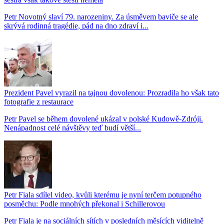
Petr Novotný slaví 79. narozeniny. Za úsměvem baviče se ale
skrývá rodinná tragédie, pád na dno zdraví i...
Prezident Pavel vyrazil na tajnou dovolenou: Prozradila ho však tato
fotografie z restaurace
Petr Pavel se během dovolené ukázal v polské Kudowě-Zdróji.
Nenápadnost celé návštěvy teď budí větší...
Petr Fiala sdílel video, kvůli kterému je nyní terčem potupného
posměchu: Podle mnohých překonal i Schillerovou
Petr Fiala je na sociálních sítích v posledních měsících viditelně