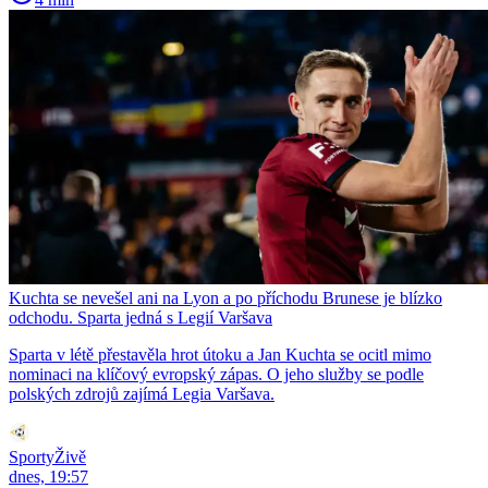
Kuchta se nevešel ani na Lyon a po příchodu Brunese je blízko
odchodu. Sparta jedná s Legií Varšava
Sparta v létě přestavěla hrot útoku a Jan Kuchta se ocitl mimo
nominaci na klíčový evropský zápas. O jeho služby se podle
polských zdrojů zajímá Legia Varšava.
SportyŽivě
dnes, 19:57