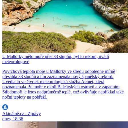
U Mallorky mělo moře přes 33 stupňů, byl to rekord, uvádí
meteorologové
Povrchová teplota moře u Mallorky ve středu odpoledne mírně
přesáhla 33 stupňů a tím zaznamenala nový španělský rekord.
Uvedla to ve čtvrtek meteorologická služba Aemet, která
poznamenala, že moře v okolí Baleárských ostrovů a v západním
Středomoří je letos nadprůměrně teplé, což ovlivňuje například také
noční teploty na pobřeží.
Aktuálně.cz - Zprávy
dnes, 18:36