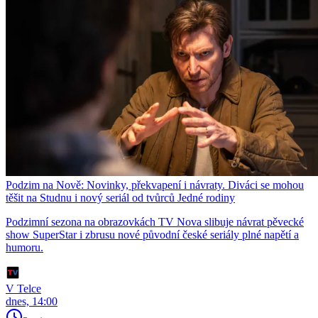
Podzim na Nově: Novinky, překvapení i návraty. Diváci se mohou
těšit na Studnu i nový seriál od tvůrců Jedné rodiny
Podzimní sezona na obrazovkách TV Nova slibuje návrat pěvecké
show SuperStar i zbrusu nové původní české seriály plné napětí a
humoru.
V Telce
dnes, 14:00