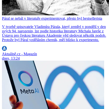
Páral se nebál v literatuře experimentovat, přesto byl bestsellerista
V tvorbě spisovatele Vladimíra Párala, který zemřel v pondělí v den
svých 94. narozenin, lze podle historika literatury Michala Jareše z
Ústavu pro českou literaturu Akademie věd sledovat několik podob.
Protože byl Páral vzděláním chemik, měl blízko k experimentu.
Aktuálně.cz - Magazín
dnes, 13:24