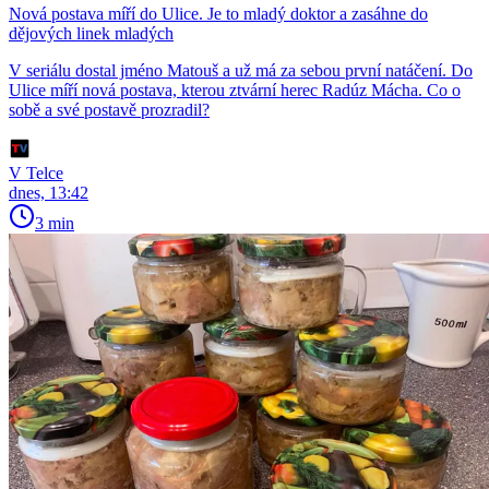
Nová postava míří do Ulice. Je to mladý doktor a zasáhne do
dějových linek mladých
V seriálu dostal jméno Matouš a už má za sebou první natáčení. Do
Ulice míří nová postava, kterou ztvární herec Radúz Mácha. Co o
sobě a své postavě prozradil?
V Telce
dnes, 13:42
3 min