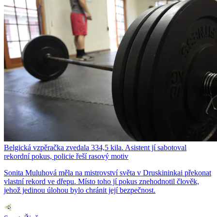
Belgická vzpěračka zvedala 334,5 kila. Asistent jí sabotoval
rekordní pokus, policie řeší rasový motiv
Sonita Muluhová měla na mistrovství světa v Druskininkai překonat
vlastní rekord ve dřepu. Místo toho jí pokus znehodnotil člověk,
jehož jedinou úlohou bylo chránit její bezpečnost.