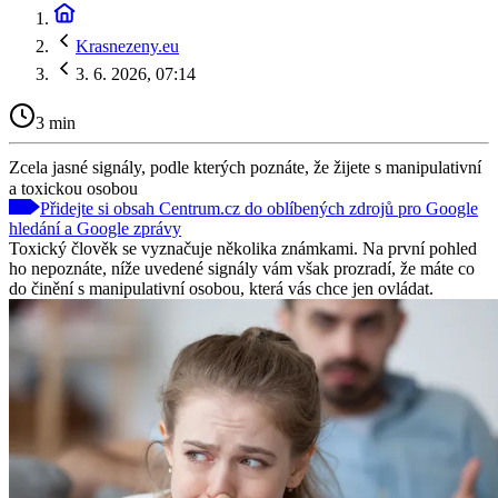
Krasnezeny.eu
3. 6. 2026, 07:14
3 min
Zcela jasné signály, podle kterých poznáte, že žijete s manipulativní
a toxickou osobou
Přidejte si obsah Centrum.cz do oblíbených zdrojů pro Google
hledání a Google zprávy
Toxický člověk se vyznačuje několika známkami. Na první pohled
ho nepoznáte, níže uvedené signály vám však prozradí, že máte co
do činění s manipulativní osobou, která vás chce jen ovládat.