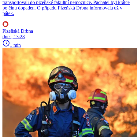
transportovali do plzeňské fakultní nemocnice. Pachatel byl krátce
po činu dopaden. O případu Plzeňská Drbna informovala už v
pátek.
Plzeňská Drbna
dnes, 13:28
1 min