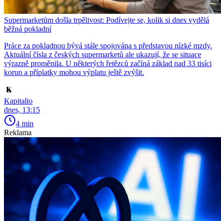
Supermarketům došla trpělivost: Podívejte se, kolik si dnes vydělá
běžná pokladní
Práce za pokladnou bývá stále spojována s představou nízké mzdy.
Aktuální čísla z českých supermarketů ale ukazují, že se situace
výrazně proměnila. U některých řetězců začíná základ nad 33 tisíci
korun a příplatky mohou výplatu ještě zvýšit.
Kapitalio
dnes, 13:15
4 min
Reklama