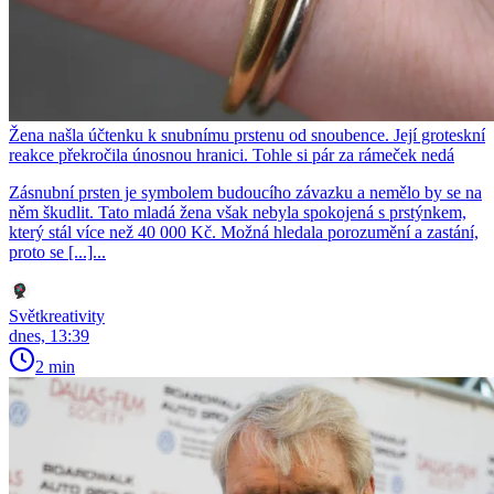
Žena našla účtenku k snubnímu prstenu od snoubence. Její groteskní
reakce překročila únosnou hranici. Tohle si pár za rámeček nedá
Zásnubní prsten je symbolem budoucího závazku a nemělo by se na
něm škudlit. Tato mladá žena však nebyla spokojená s prstýnkem,
který stál více než 40 000 Kč. Možná hledala porozumění a zastání,
proto se [...]...
Světkreativity
dnes, 13:39
2 min