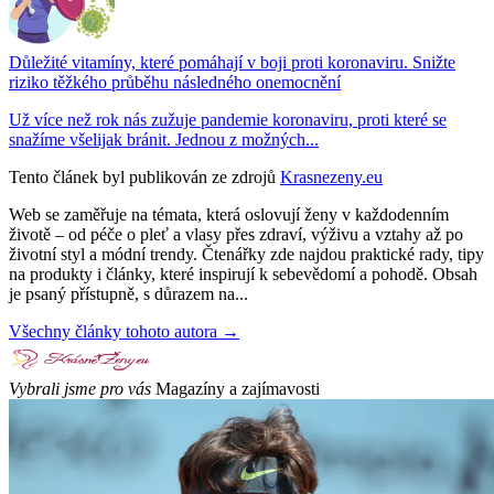
Důležité vitamíny, které pomáhají v boji proti koronaviru. Snižte
riziko těžkého průběhu následného onemocnění
Už více než rok nás zužuje pandemie koronaviru, proti které se
snažíme všelijak bránit. Jednou z možných...
Tento článek byl publikován ze zdrojů
Krasnezeny.eu
Web se zaměřuje na témata, která oslovují ženy v každodenním
životě – od péče o pleť a vlasy přes zdraví, výživu a vztahy až po
životní styl a módní trendy. Čtenářky zde najdou praktické rady, tipy
na produkty i články, které inspirují k sebevědomí a pohodě. Obsah
je psaný přístupně, s důrazem na...
Všechny články tohoto autora →
Vybrali jsme pro vás
Magazíny a zajímavosti