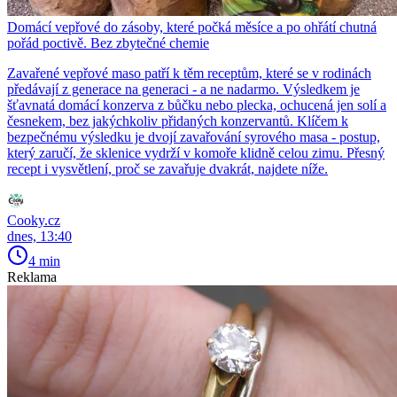
Domácí vepřové do zásoby, které počká měsíce a po ohřátí chutná
pořád poctivě. Bez zbytečné chemie
Zavařené vepřové maso patří k těm receptům, které se v rodinách
předávají z generace na generaci - a ne nadarmo. Výsledkem je
šťavnatá domácí konzerva z bůčku nebo plecka, ochucená jen solí a
česnekem, bez jakýchkoliv přidaných konzervantů. Klíčem k
bezpečnému výsledku je dvojí zavařování syrového masa - postup,
který zaručí, že sklenice vydrží v komoře klidně celou zimu. Přesný
recept i vysvětlení, proč se zavařuje dvakrát, najdete níže.
Cooky.cz
dnes, 13:40
4 min
Reklama