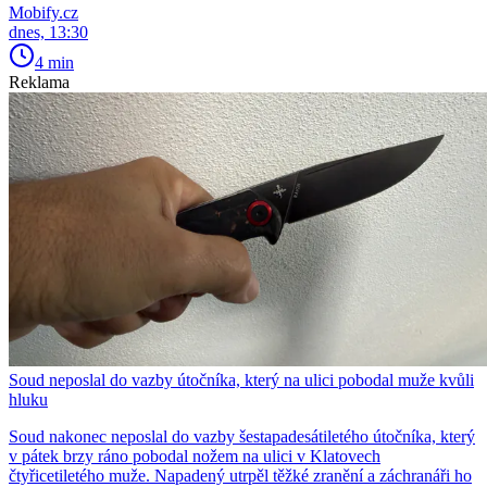
Mobify.cz
dnes, 13:30
4 min
Reklama
Soud neposlal do vazby útočníka, který na ulici pobodal muže kvůli
hluku
Soud nakonec neposlal do vazby šestapadesátiletého útočníka, který
v pátek brzy ráno pobodal nožem na ulici v Klatovech
čtyřicetiletého muže. Napadený utrpěl těžké zranění a záchranáři ho