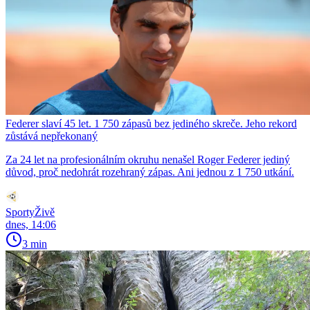
Federer slaví 45 let. 1 750 zápasů bez jediného skreče. Jeho rekord
zůstává nepřekonaný
Za 24 let na profesionálním okruhu nenašel Roger Federer jediný
důvod, proč nedohrát rozehraný zápas. Ani jednou z 1 750 utkání.
SportyŽivě
dnes, 14:06
3 min