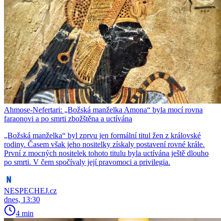
Ahmose-Nefertari: „Božská manželka Amona“ byla mocí rovna
faraonovi a po smrti zbožštěna a uctívána
​​​​​​​„Božská manželka“ byl zprvu jen formální titul žen z královské
rodiny. Časem však jeho nositelky získaly postavení rovné krále.
První z mocných nositelek tohoto titulu byla uctívána ještě dlouho
po smrti. V čem spočívaly její pravomoci a privilegia.
NESPECHEJ.cz
dnes, 13:30
4 min