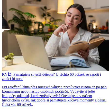
KVÍZ: Pamatujete si ještě dějepis? U těchto 60 otázek se zapotí i
znalci historie
Od založení Říma přes husitské války a první vzlet letadla až po pád
komunismu nebo nástup osobních počítačů. Vybavíte si ještě
letopočty událostí, které změnily svět? Otestujte si v našem
historickém kvízu, jak dobře si pamatujete klíčové momenty z dějin.
Čeká vás 60 otázek.