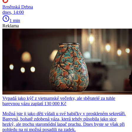
Brněnská Drbna
dnes, 14:00
1 min
Reklama
Vypadá jako kýč z vietnamské večerky, ale sběratelé za tuhle
barevnou vázu zaplatí 130 000 Kč
Možná jste ji jako děti vídali u své babičky v proskleném sekretáři.
Barevná, bohatě zdobená váza, která tehdy působila jako sice
hezký, ale trochu staromódní lapač prachu. Dnes byste se však při
pohledu na ni možná posadili na zadek.