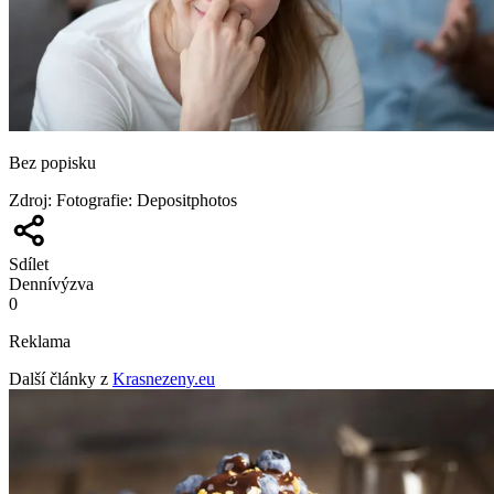
Bez popisku
Zdroj
:
Fotografie: Depositphotos
Sdílet
Denní
výzva
0
Reklama
Další články z
Krasnezeny.eu