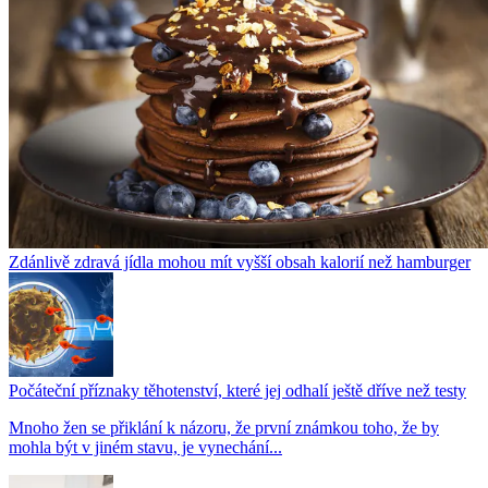
Zdánlivě zdravá jídla mohou mít vyšší obsah kalorií než hamburger
Počáteční příznaky těhotenství, které jej odhalí ještě dříve než testy
Mnoho žen se přiklání k názoru, že první známkou toho, že by
mohla být v jiném stavu, je vynechání...