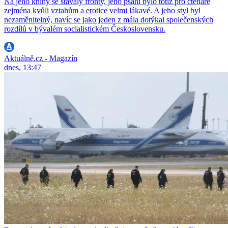
Na jeho knihy se stávaly fronty, jeho psaní bylo totiž pro čtenáře
zejména kvůli vztahům a erotice velmi lákavé. A jeho styl byl
nezaměnitelný, navíc se jako jeden z mála dotýkal společenských
rozdílů v bývalém socialistickém Československu.
Aktuálně.cz - Magazín
dnes, 13:47