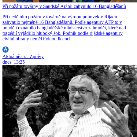
Při požáru továrny v Saudské Arábii zahynulo 16 Bangladéšanů
Při nedělním požáru v továrně na výrobu pohovek v Rijádu
zahynulo nejméně 16 Bangladéšanů. Podle agentury AFP to v
pondělí oznámilo bangladéšské ministerstvo zahraničí, které nad
tragédií vyjádřilo hluboký šok. Podnik podle rijádské agentury
civilní obrany neměl řádnou licenci.
Aktuálně.cz - Zprávy
dnes, 13:25