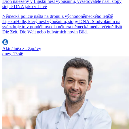
Dron nalezený v Lipsku nesl výbušninu, vyšetřovatelé našli stopy
stejné DNA jako v Litvě
Německá policie našla na dronu z východoněmeckého letiště
Lipsko/Halle, který nesl výbušninu, stopy DNA. S odvoláním na
své zdroje to v pondělí uvedla některá německá média včetně listů
Die Zeit, Die Welt nebo bulvárních novin Bild.
Aktuálně.cz - Zprávy
dnes, 13:46