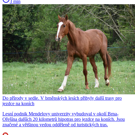
3 min
Do přírody v sedle. V brněnských lesích přibyly další trasy pro
jezdce na koních
Lesní podnik Mendelovy univerzity vybudoval v okolí Brna-
Ořešína dalších 20 kilometrů hipotras pro jezdce na koních. Jsou
značené a většinou vedou odděleně od turistických tras.