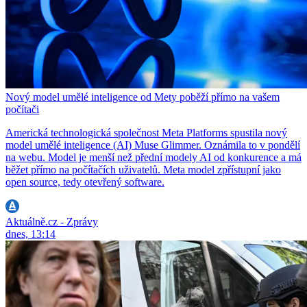
Nový model umělé inteligence od Mety poběží přímo na vašem
počítači
Americká technologická společnost Meta Platforms spustila nový
model umělé inteligence (AI) Muse Glimmer. Oznámila to v pondělí
na webu. Model je menší než přední modely AI od konkurence a má
běžet přímo na počítačích uživatelů. Meta model zpřístupní jako
open source, tedy otevřený software.
Aktuálně.cz - Zprávy
dnes, 13:14