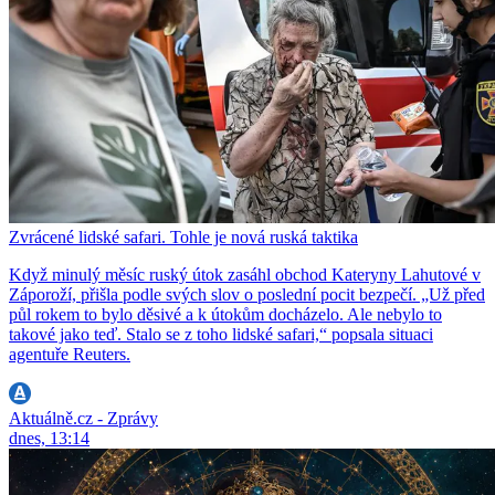
Zvrácené lidské safari. Tohle je nová ruská taktika
Když minulý měsíc ruský útok zasáhl obchod Kateryny Lahutové v
Záporoží, přišla podle svých slov o poslední pocit bezpečí. „Už před
půl rokem to bylo děsivé a k útokům docházelo. Ale nebylo to
takové jako teď. Stalo se z toho lidské safari,“ popsala situaci
agentuře Reuters.
Aktuálně.cz - Zprávy
dnes, 13:14