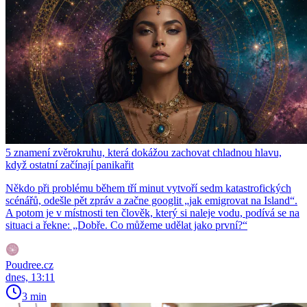
5 znamení zvěrokruhu, která dokážou zachovat chladnou hlavu,
když ostatní začínají panikařit
Někdo při problému během tří minut vytvoří sedm katastrofických
scénářů, odešle pět zpráv a začne googlit „jak emigrovat na Island“.
A potom je v místnosti ten člověk, který si naleje vodu, podívá se na
situaci a řekne: „Dobře. Co můžeme udělat jako první?“
Poudree.cz
dnes, 13:11
3 min