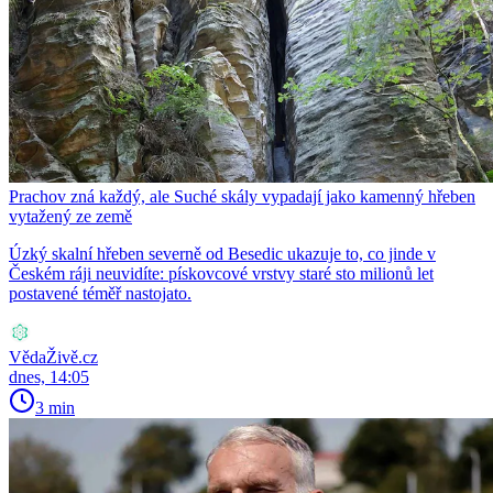
Prachov zná každý, ale Suché skály vypadají jako kamenný hřeben
vytažený ze země
Úzký skalní hřeben severně od Besedic ukazuje to, co jinde v
Českém ráji neuvidíte: pískovcové vrstvy staré sto milionů let
postavené téměř nastojato.
VědaŽivě.cz
dnes, 14:05
3 min