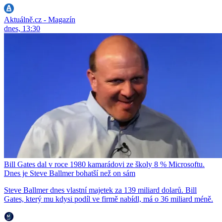
Aktuálně.cz - Magazín
dnes, 13:30
Bill Gates dal v roce 1980 kamarádovi ze školy 8 % Microsoftu.
Dnes je Steve Ballmer bohatší než on sám
Steve Ballmer dnes vlastní majetek za 139 miliard dolarů. Bill
Gates, který mu kdysi podíl ve firmě nabídl, má o 36 miliard méně.