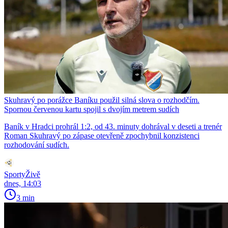
Skuhravý po porážce Baníku použil silná slova o rozhodčím.
Spornou červenou kartu spojil s dvojím metrem sudích
Baník v Hradci prohrál 1:2, od 43. minuty dohrával v deseti a trenér
Roman Skuhravý po zápase otevřeně zpochybnil konzistenci
rozhodování sudích.
SportyŽivě
dnes, 14:03
3 min