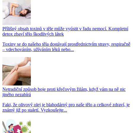
Přílišný obsah toxinů v těle může vyústit v řadu nemocí. Kompletní
detox zbaví tělo škodlivých látek
Toxiny se do našeho těla dostávají prostřednictvím stravy, respiračně
– vdechováním, užíváním léků nebo...
Netradiční způsob boje proti křečovým žilám, když vám na ně nic
jiného nezabírá
Fakt, že olivový olej je blahodárný pro naše tělo a celkové zdraví, je
známý již po staletí. Vyzkoušejte...