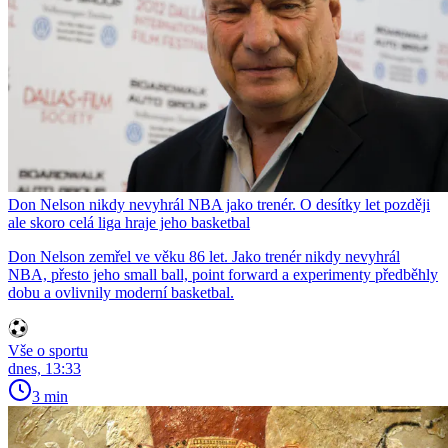
Don Nelson nikdy nevyhrál NBA jako trenér. O desítky let později
ale skoro celá liga hraje jeho basketbal
Don Nelson zemřel ve věku 86 let. Jako trenér nikdy nevyhrál
NBA, přesto jeho small ball, point forward a experimenty předběhly
dobu a ovlivnily moderní basketbal.
Vše o sportu
dnes, 13:33
3 min