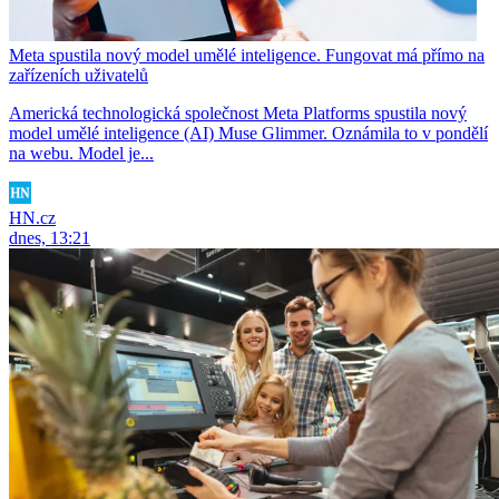
Meta spustila nový model umělé inteligence. Fungovat má přímo na
zařízeních uživatelů
Americká technologická společnost Meta Platforms spustila nový
model umělé inteligence (AI) Muse Glimmer. Oznámila to v pondělí
na webu. Model je...
HN.cz
dnes, 13:21