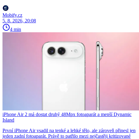
Mobify.cz
5. 8. 2026, 20:08
4 min
iPhone Air 2 má dostat druhý 48Mpx fotoaparát a menší Dynamic
Island
První iPhone Air vsadil na tenké a lehké tělo, ale zároveň přinesl jen
jeden zadní fotoaparát. Právě to patřilo mezi nejčastěji kritizované