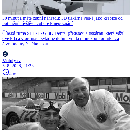
30 minut a máte zubní náhradu: 3D tiskárna velká jako krabice od
bot mění návštěvu zubaře k nepoznání
Čínská firma SHINING 3D Dental představila tiskárnu, která váží
dvě kila a v ordinaci zvládne definitivní keramickou korunku za
čtvrt hodiny čistého tisku.
Mobify.cz
5. 8. 2026, 21:23
4 min