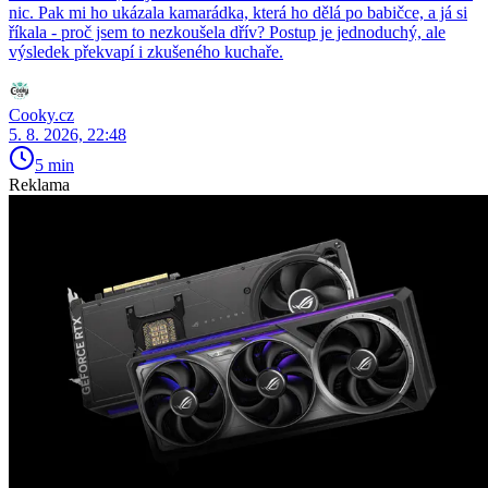
nic. Pak mi ho ukázala kamarádka, která ho dělá po babičce, a já si
říkala - proč jsem to nezkoušela dřív? Postup je jednoduchý, ale
výsledek překvapí i zkušeného kuchaře.
Cooky.cz
5. 8. 2026, 22:48
5 min
Reklama