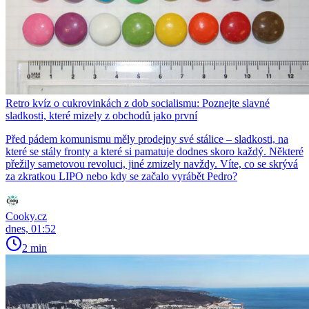
Retro kvíz o cukrovinkách z dob socialismu: Poznejte slavné
sladkosti, které mizely z obchodů jako první
Před pádem komunismu měly prodejny své stálice – sladkosti, na
které se stály fronty a které si pamatuje dodnes skoro každý. Některé
přežily sametovou revoluci, jiné zmizely navždy. Víte, co se skrývá
za zkratkou LIPO nebo kdy se začalo vyrábět Pedro?
Cooky.cz
dnes, 01:52
2 min