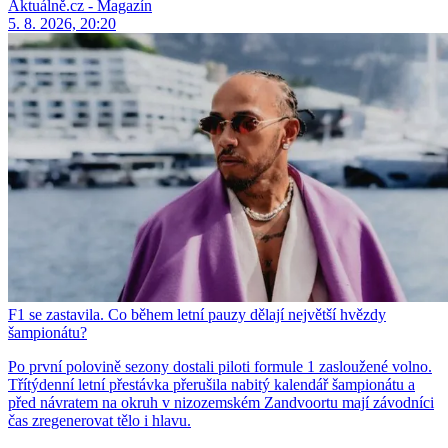
Aktuálně.cz - Magazín
5. 8. 2026, 20:20
F1 se zastavila. Co během letní pauzy dělají největší hvězdy
šampionátu?
Po první polovině sezony dostali piloti formule 1 zasloužené volno.
Třítýdenní letní přestávka přerušila nabitý kalendář šampionátu a
před návratem na okruh v nizozemském Zandvoortu mají závodníci
čas zregenerovat tělo i hlavu.