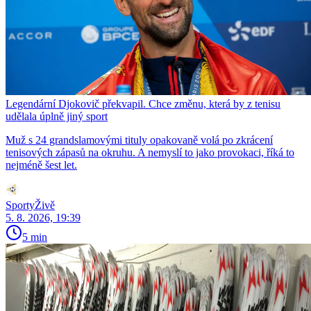
Legendární Djokovič překvapil. Chce změnu, která by z tenisu
udělala úplně jiný sport
Muž s 24 grandslamovými tituly opakovaně volá po zkrácení
tenisových zápasů na okruhu. A nemyslí to jako provokaci, říká to
nejméně šest let.
SportyŽivě
5. 8. 2026, 19:39
5 min