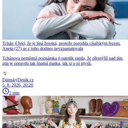
Tchán jí řekl, že je líná ženská, protože porodila císařským řezem.
Aneta (27) se z toho dodnes nevzpamatovala
Tchánova nemístná poznámka ji natolik ranila, že přemýšlí nad tím,
zda je opravdu tak špatná matka, jak si o ní myslí.
DámskýDeník.cz
5. 8. 2026, 20:20
2 min