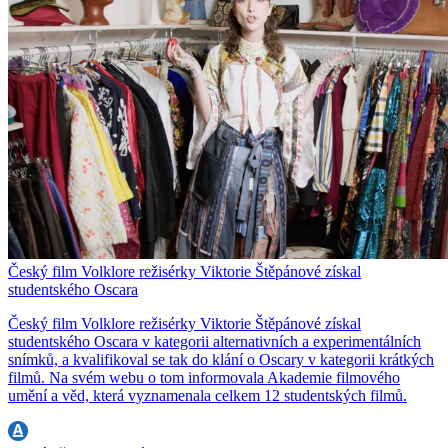
Český film Volklore režisérky Viktorie Štěpánové získal
studentského Oscara
Český film Volklore režisérky Viktorie Štěpánové získal
studentského Oscara v kategorii alternativních a experimentálních
snímků, a kvalifikoval se tak do klání o Oscary v kategorii krátkých
filmů. Na svém webu o tom informovala Akademie filmového
umění a věd, která vyznamenala celkem 12 studentských filmů.