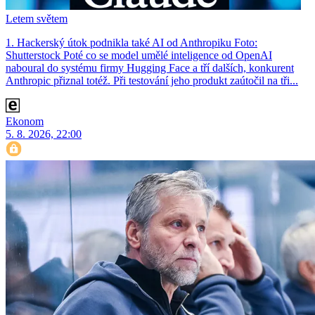
Letem světem
1. Hackerský útok podnikla také AI od Anthropiku Foto:
Shutterstock Poté co se model umělé inteligence od OpenAI
naboural do systému firmy Hugging Face a tří dalších, konkurent
Anthro­pic přiznal totéž. Při testování jeho produkt zaútočil na tři...
Ekonom
5. 8. 2026, 22:00