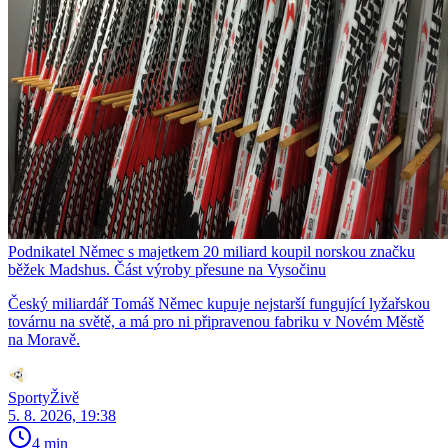
Podnikatel Němec s majetkem 20 miliard koupil norskou značku
běžek Madshus. Část výroby přesune na Vysočinu
Český miliardář Tomáš Němec kupuje nejstarší fungující lyžařskou
továrnu na světě, a má pro ni připravenou fabriku v Novém Městě
na Moravě.
SportyŽivě
5. 8. 2026, 19:38
4 min