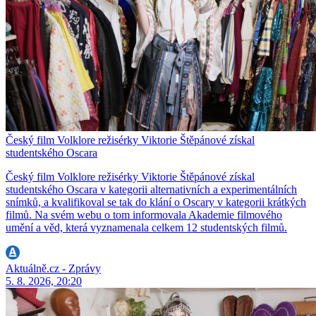
Český film Volklore režisérky Viktorie Štěpánové získal
studentského Oscara
Český film Volklore režisérky Viktorie Štěpánové získal
studentského Oscara v kategorii alternativních a experimentálních
snímků, a kvalifikoval se tak do klání o Oscary v kategorii krátkých
filmů. Na svém webu o tom informovala Akademie filmového
umění a věd, která vyznamenala celkem 12 studentských filmů.
Aktuálně.cz - Zprávy
5. 8. 2026, 20:20