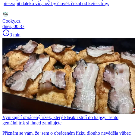
překvapit daleko víc, než by člověk čekal od keře s trny.
Cooky.cz
dnes, 00:37
3 min
Vynikající obrácený řízek, který klasiku strčí do kapsy: Tento
geniální trik si ihned zamilujete
Přiznám se vám, že jsem o obráceném řízku dlouho nevěděla vůbec