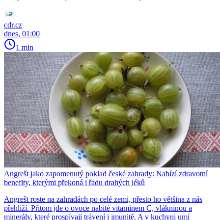
cdr.cz
dnes, 01:00
1 min
Angrešt jako zapomenutý poklad české zahrady: Nabízí zdravotní
benefity, kterými překoná i řadu drahých léků
Angrešt roste na zahradách po celé zemi, přesto ho většina z nás
přehlíží. Přitom jde o ovoce nabité vitaminem C, vlákninou a
minerály, které prospívají trávení i imunitě. A v kuchyni umí