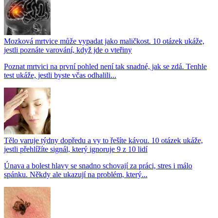
Mozková mrtvice může vypadat jako maličkost. 10 otázek ukáže,
jestli poznáte varování, když jde o vteřiny
Poznat mrtvici na první pohled není tak snadné, jak se zdá. Tenhle
test ukáže, jestli byste včas odhalili...
Tělo varuje týdny dopředu a vy to řešíte kávou. 10 otázek ukáže,
jestli přehlížíte signál, který ignoruje 9 z 10 lidí
Únava a bolest hlavy se snadno schovají za práci, stres i málo
spánku. Někdy ale ukazují na problém, který...