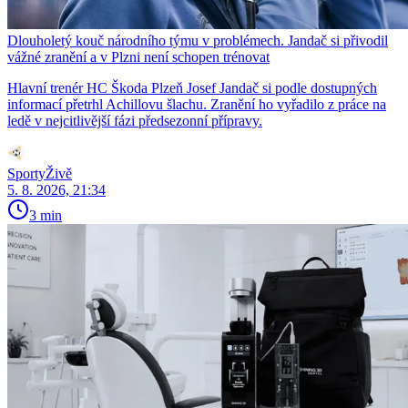
Dlouholetý kouč národního týmu v problémech. Jandač si přivodil
vážné zranění a v Plzni není schopen trénovat
Hlavní trenér HC Škoda Plzeň Josef Jandač si podle dostupných
informací přetrhl Achillovu šlachu. Zranění ho vyřadilo z práce na
ledě v nejcitlivější fázi předsezonní přípravy.
SportyŽivě
5. 8. 2026, 21:34
3 min