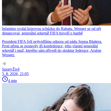
Infantino svolal krizovou schůzku do Rabatu. Wenger se od něj
distancoval, generální sekretář FIFA hovoří o hanbě
Prezident FIFA čelí nejtvrdšímu odporu od pádu Seppa Blattera.
Proti němu se postavily tři konfederace, jeho vlastní generální
sekretář i muž, kterého sám přivedl do struktur federace, Arsène
Wenger.
SportyŽivě
5. 8. 2026, 21:05
4 min