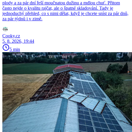
plody a za pár dní řeší moučnatou dužinu a mdlou chuť. Přitom
často nejde o kvalitu rajčat, ale o špatné skladování. Tady je
jednoduchý přehled, co s nimi dělat, když je chcete sníst za pár dnů,
za pár týdnů i v zimě.
Cooky.cz
5. 8. 2026, 19:44
5 min