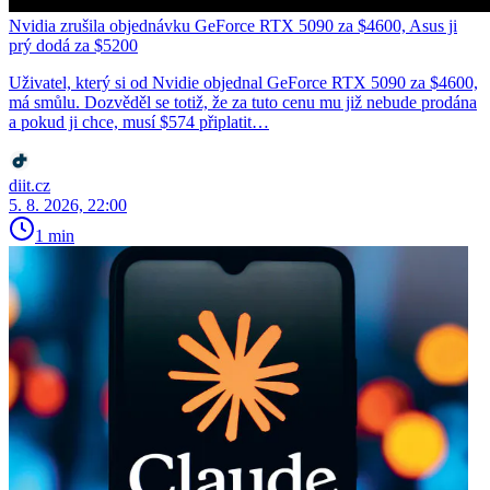
Nvidia zrušila objednávku GeForce RTX 5090 za $4600, Asus ji
prý dodá za $5200
Uživatel, který si od Nvidie objednal GeForce RTX 5090 za $4600,
má smůlu. Dozvěděl se totiž, že za tuto cenu mu již nebude prodána
a pokud ji chce, musí $574 připlatit…
diit.cz
5. 8. 2026, 22:00
1 min