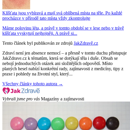
Klíšťata jsou vybíravá a mají svá oblíbená místa na těle. Po každé
procházce v přírodě tato místa vždy zkontrolujte
Máme polovinu léta, a právě v tomto období se v lese nebo v trávě
klíšťata vyskytují nejhojněji. A právě si...
Tento článek byl publikován ze zdrojů
JakZdravě.cz
Zdraví není jen absence nemocí – a přesně v tomto duchu přistupuje
JakZdrave.cz k tématům, která se dotýkají těla i duše. Obsah se
nebojí jednoduchých otázek ani složitějších odpovědí. Místo
planých hesel nabízí konkrétní rady, zajímavosti z medicíny, tipy z
praxe i pohledy na životní styl, který...
Všechny články tohoto autora →
Vybrali jsme pro vás
Magazíny a zajímavosti