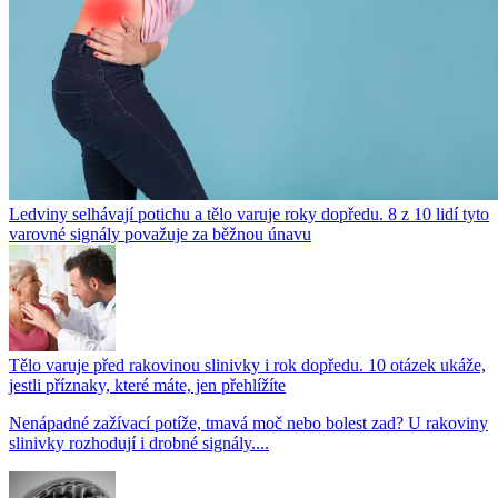
Ledviny selhávají potichu a tělo varuje roky dopředu. 8 z 10 lidí tyto
varovné signály považuje za běžnou únavu
Tělo varuje před rakovinou slinivky i rok dopředu. 10 otázek ukáže,
jestli příznaky, které máte, jen přehlížíte
Nenápadné zažívací potíže, tmavá moč nebo bolest zad? U rakoviny
slinivky rozhodují i drobné signály....