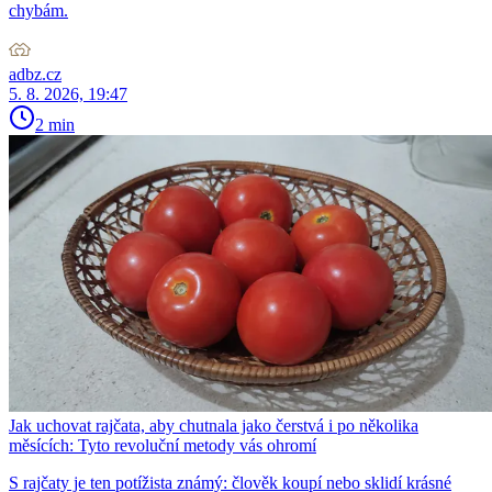
chybám.
adbz.cz
5. 8. 2026, 19:47
2 min
Jak uchovat rajčata, aby chutnala jako čerstvá i po několika
měsících: Tyto revoluční metody vás ohromí
S rajčaty je ten potížista známý: člověk koupí nebo sklidí krásné