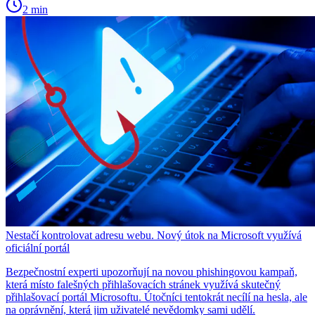
2 min
Nestačí kontrolovat adresu webu. Nový útok na Microsoft využívá
oficiální portál
Bezpečnostní experti upozorňují na novou phishingovou kampaň,
která místo falešných přihlašovacích stránek využívá skutečný
přihlašovací portál Microsoftu. Útočníci tentokrát necílí na hesla, ale
na oprávnění, která jim uživatelé nevědomky sami udělí.