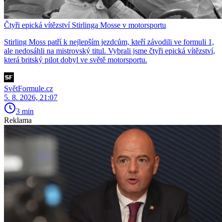
Čtyři epická vítězství Stirlinga Mosse v motorsportu
Stirling Moss patří k nejlepším jezdcům, kteří závodili ve formuli 1,
ale nedosáhli na mistrovský titul. Vybrali jsme čtyři epická vítězství,
která britský pilot dobyl ve světě motorsportu.
SvětFormule.cz
5. 8. 2026, 21:07
3 min
Reklama