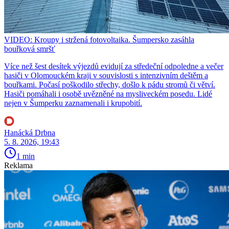
VIDEO: Kroupy i stržená fotovoltaika. Šumpersko zasáhla
bouřková smršť
Více než šest desítek výjezdů evidují za středeční odpoledne a večer
hasiči v Olomouckém kraji v souvislosti s intenzivním deštěm a
bouřkami. Počasí poškodilo střechy, došlo k pádu stromů či větví.
Hasiči pomáhali i osobě uvězněné na mysliveckém posedu. Lidé
nejen v Šumperku zaznamenali i krupobití.
Hanácká Drbna
5. 8. 2026, 19:43
1 min
Reklama