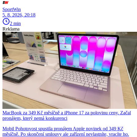
SportWin
5. 8. 2026, 20:18
2 min
Reklama
MacBook za 349 Kč měsíčně a iPhone 17 za polovinu ceny. Začal
pronájem, který nemá konkurenci
Mobil Pohotovost spustila pronájem Apple novinek od 349 Kč
měsíčně. Po skončení smlouvy ale zařízení nevlastníte, vracíte ho.