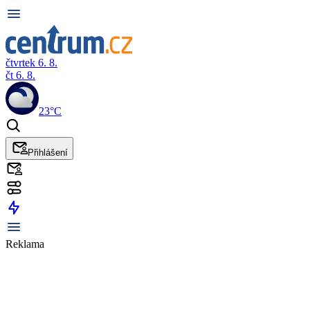
čtvrtek 6. 8.
čt 6. 8.
23°C
Přihlášení
Reklama