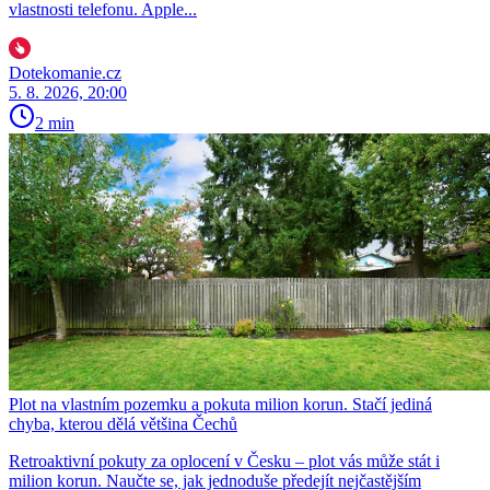
vlastnosti telefonu. Apple...
Dotekomanie.cz
5. 8. 2026, 20:00
2 min
Plot na vlastním pozemku a pokuta milion korun. Stačí jediná
chyba, kterou dělá většina Čechů
Retroaktivní pokuty za oplocení v Česku – plot vás může stát i
milion korun. Naučte se, jak jednoduše předejít nejčastějším