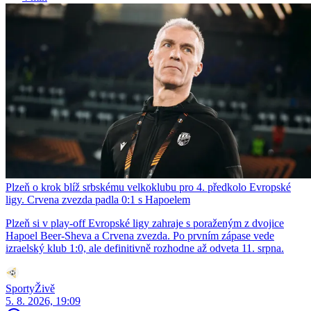
Plzeň o krok blíž srbskému velkoklubu pro 4. předkolo Evropské
ligy. Crvena zvezda padla 0:1 s Hapoelem
Plzeň si v play-off Evropské ligy zahraje s poraženým z dvojice
Hapoel Beer-Sheva a Crvena zvezda. Po prvním zápase vede
izraelský klub 1:0, ale definitivně rozhodne až odveta 11. srpna.
SportyŽivě
5. 8. 2026, 19:09