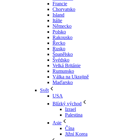
Francie
Chorvatsko
Island
Itálie
Německo
Polsko
Rakousko
Řecko
Rusko
Španělsko
Švédsko
Velká Británie
Rumunsko
Válka na Ukrajině
Maďarsko
Svět
USA
Blízký východ
Izrael
Palestina
Asie
Čína
Jižní Korea