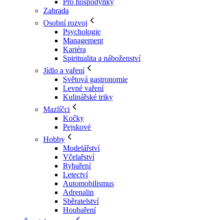
Pro hospodyňky
Zahrada
Osobní rozvoj
Psychologie
Management
Kariéra
Spiritualita a náboženství
Jídlo a vaření
Světová gastronomie
Levné vaření
Kulinářské triky
Mazlíčci
Kočky
Pejskové
Hobby
Modelářství
Včelařství
Rybaření
Letectví
Automobilismus
Adrenalin
Sběratelství
Houbaření