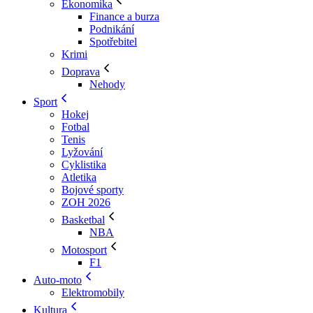
Ekonomika
Finance a burza
Podnikání
Spotřebitel
Krimi
Doprava
Nehody
Sport
Hokej
Fotbal
Tenis
Lyžování
Cyklistika
Atletika
Bojové sporty
ZOH 2026
Basketbal
NBA
Motosport
F1
Auto-moto
Elektromobily
Kultura