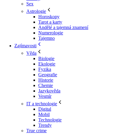
Sex
Astrologie
Horoskopy
Tarot a karty
Andělé a tajemná znamení
Numerologie
Tajemno
Zajímavosti
Věda
Biologie
Ekologie
Fyzika
Geografie
Historie
Chemie
Jazykověda
Vesmír
IT a technologie
Digital
Mobil
Technologie
Trendy
True crime