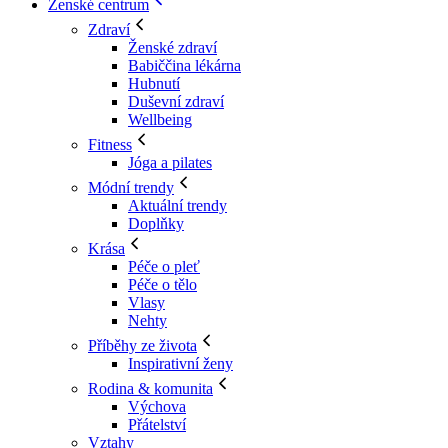
Ženské centrum
Zdraví
Ženské zdraví
Babiččina lékárna
Hubnutí
Duševní zdraví
Wellbeing
Fitness
Jóga a pilates
Módní trendy
Aktuální trendy
Doplňky
Krása
Péče o pleť
Péče o tělo
Vlasy
Nehty
Příběhy ze života
Inspirativní ženy
Rodina & komunita
Výchova
Přátelství
Vztahy