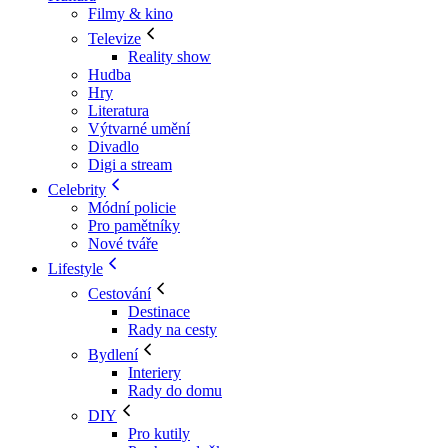
Filmy & kino
Televize
Reality show
Hudba
Hry
Literatura
Výtvarné umění
Divadlo
Digi a stream
Celebrity
Módní policie
Pro pamětníky
Nové tváře
Lifestyle
Cestování
Destinace
Rady na cesty
Bydlení
Interiery
Rady do domu
DIY
Pro kutily