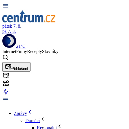
pátek 7. 8.
pá 7. 8.
21°C
Internet
Firmy
Recepty
Slovníky
Přihlášení
Zprávy
Domácí
Regionální