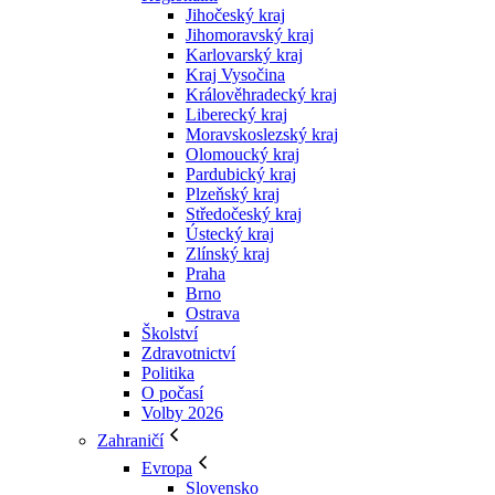
Jihočeský kraj
Jihomoravský kraj
Karlovarský kraj
Kraj Vysočina
Králověhradecký kraj
Liberecký kraj
Moravskoslezský kraj
Olomoucký kraj
Pardubický kraj
Plzeňský kraj
Středočeský kraj
Ústecký kraj
Zlínský kraj
Praha
Brno
Ostrava
Školství
Zdravotnictví
Politika
O počasí
Volby 2026
Zahraničí
Evropa
Slovensko